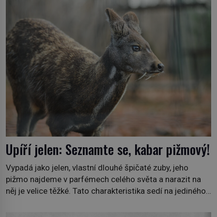
plán dokončit. Pod termínem aqua regia se skrývá
směs s názvem lučavka královská. Svůj přídomek nemá
pro nic za nic, […]
Upíří jelen: Seznamte se, kabar pižmový!
Vypadá jako jelen, vlastní dlouhé špičaté zuby, jeho
pižmo najdeme v parfémech celého světa a narazit na
něj je velice těžké. Tato charakteristika sedí na jediného
zástupce zvířecí říše – kabara pižmového. V Evropě ho
jako první popíše švédský botanik Carl Linné (1707–