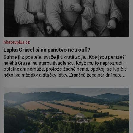
historyplus.cz
Lapka Grasel si na panstvo netroufl?
Strhne ji z postele, sváže ji a krutě zbije. „Kde jsou peníze?“
naléhá Grasel na starou švadlenku. Když mu to neprozradí –
ostatně ani nemůže, protože žádné nemá, spokojí se lupič s
několika měďáky a štůčky látky. Zraněná žena pár dní nato
umírá. Je to muž nebývale krutý. Jeho činy budí hrůzu ještě
dlouho po jeho smrti