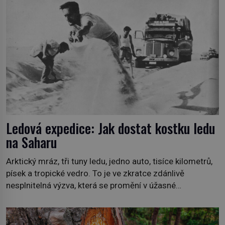
1778), jenže v Asii o něm ví už celá staletí. Zvíře
připomíná jelena, v kohoutku dosahuje […]
Ledová expedice: Jak dostat kostku ledu
na Saharu
Arktický mráz, tři tuny ledu, jedno auto, tisíce kilometrů,
písek a tropické vedro. To je ve zkratce zdánlivě
nesplnitelná výzva, která se promění v úžasné
dobrodružství a důkaz, že nic není nemožné. Vše začíná
na podzim 1958 jako hec. Rádio Luxembourg přichází s
neobvyklou výzvou. Tomu, kdo dokáže dopravit ze