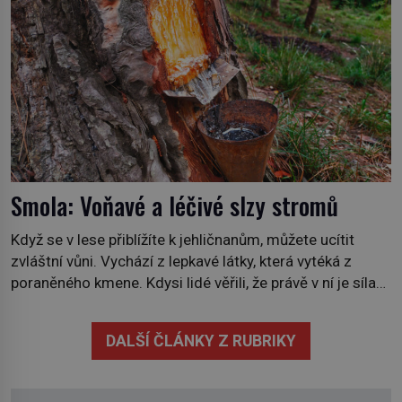
severního polárního kruhu na […]
Smola: Voňavé a léčivé slzy stromů
Když se v lese přiblížíte k jehličnanům, můžete ucítit
zvláštní vůni. Vychází z lepkavé látky, která vytéká z
poraněného kmene. Kdysi lidé věřili, že právě v ní je síla
stromu. Smola také patří k nejstarším surovinám, s nimiž
lidstvo pracovalo. Chrání strom před infekcí, hmyzem a
DALŠÍ ČLÁNKY Z RUBRIKY
vysycháním. Dá se říct, že je to přírodní […]