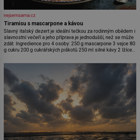
nejsemsama.cz
Tiramisu s mascarpone a kávou
Slavný italský dezert je ideální tečkou za rodinným obědem i
slavnostní večeří a jeho příprava je jednodušší, než se může
zdát. Ingredience pro 4 osoby: 250 g mascarpone 3 vejce 80
g cukru 200 g cukrářských piškotů 250 ml silné kávy 2 lžíce
amaretta kakao na posypání Postup: Oddělte žloutky od
bílků. Žloutky vyšlehejte s cukrem do světlé pěny a postupně
do nich vmíchejte mascarpone, aby vznikl hladký