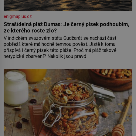
enigmaplus.cz
Strašidelná pláž Dumas: Je černý písek podhoubím,
ze kterého roste zlo?
V indickém svazovém státu Gudžarát se nachází část
pobřeží, které má hodně temnou pověst. Jistě k tomu
přispívá i černý písek této pláže. Proč má pláž takové
netypické zbarvení? Nakolik jsou pravd