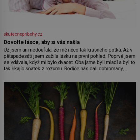
skutecnepribehy.cz
Dovolte lásce, aby si vás našla
Už jsem ani nedoufala, že mě něco tak krásného potká. Až v
pětapadesáti jsem zažila lásku na první pohled. Poprvé jsem
se vdávala, když mi bylo dvacet. Oba jsme byli mladí a byl to
tak říkajíc sňatek z rozumu. Rodiče nás dali dohromady,
Toník byl dobře zaopatřený mladý muž. Manželství nám
oběma moc nesvědčilo, brzy jsme zjistili, že