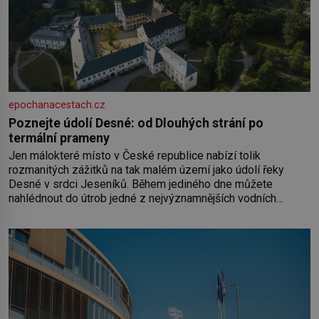
epochanacestach.cz
Poznejte údolí Desné: od Dlouhých strání po
termální prameny
Jen málokteré místo v České republice nabízí tolik
rozmanitých zážitků na tak malém území jako údolí řeky
Desné v srdci Jeseníků. Během jediného dne můžete
nahlédnout do útrob jedné z nejvýznamnějších vodních
elektráren v Evropě, vydat se na horské hřebeny, projet se na
koloběžce a den zakončit poznáváním památek ve Velkých
Losinách nebo v termálním