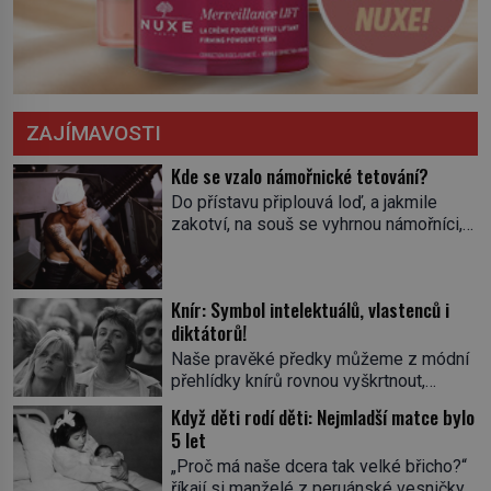
ZAJÍMAVOSTI
Kde se vzalo námořnické tetování?
Do přístavu připlouvá loď, a jakmile
zakotví, na souš se vyhrnou námořníci,
aby utišili žízeň i chtíč. Jdou oním
zvláštním houpavým krokem. A kdyby je
někdo nepoznal podle toho, napoví mu
Knír: Symbol intelektuálů, vlastenců i
potetované paže. Námořnická kérka je
diktátorů!
totiž něco jako uniforma. Tetování jako
takové má velmi hlubokou minulost.
Naše pravěké předky můžeme z módní
Tetovaný je už pračlověk Ötzi, který
přehlídky knírů rovnou vyškrtnout,
zemřel […]
protože historici se shodují, že za
Když děti rodí děti: Nejmladší matce bylo
jedním z nejstarších knírů musíme až do
5 let
starověkého Egypta. Najdeme ho na
„Proč má naše dcera tak velké břicho?“
soše egyptského prince Rahotepa, jenž
říkají si manželé z peruánské vesničky
žil ve 26. století před naším