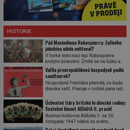
HISTORIE
Pád Maximiliena Robespierra: Zuřivého
jakobína nikdo nelitoval?
V horké letní noci trpí Robespierre
krutými bolestmi. Zmítá se na lůžku a
hlavou mu víří kolotoč myšlenek. Když
Vařila prvorepubliková hospodyně podle
se probere z mdlob, vzpomene si na
sandtnerek?
jednu z pařížských jasnovidek, kterou
Hospodyně Františka přemítá, co bude
před lety navštívil. Prorokovala mu
dneska vařit. Pracuje v rodině pana rady
tragický osud. Tehdy se jí vysmál.
a ten má mlsný jazýček. Zalistuje proto
„Robespierre to dotáhne hodně daleko,“
rychle v jedné ze „sandtnerek“.
Úchvatné tiáry britské královské rodiny:
prohlásil o něm jiný významný
„Zaplaťpánbůh, že už nemusíme chodit
Svatební klenot Alžbětě II. praskl
francouzský revolucionář, Honoré de
s lístky,“ povzdechne si směrem ke
Mirabeau […]
Budoucí královna Alžběta II. se 20.
služce, kterou má v kuchyni k ruce.
listopadu 1947 vdává za svého
Ještě v prvních letech nové republiky
vyvoleného Filipa Mountbattena. Aby
Dal si doutníkový magnát postavit hrad
fungoval kvůli nedostatku zboží