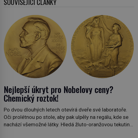
SOUVISEJÍCÍ ČLÁNKY
Nejlepší úkryt pro Nobelovy ceny?
Chemický roztok!
Po dvou dlouhých letech otevírá dveře své laboratoře.
Oči prolétnou po stole, aby pak ulpěly na regálu, kde se
nachází všemožné látky. Hledá žluto-oranžovou tekutinu,
jakmile ji zahlédne, nesmírně se mu uleví. Teď může svůj