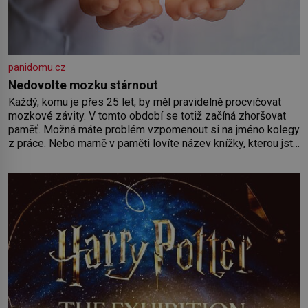
panidomu.cz
Nedovolte mozku stárnout
Každý, komu je přes 25 let, by měl pravidelně procvičovat
mozkové závity. V tomto období se totiž začíná zhoršovat
paměť. Možná máte problém vzpomenout si na jméno kolegy
z práce. Nebo marně v paměti lovíte název knížky, kterou jste
nedávno přečetli. Je to opravdu tak, s věkem jako kdyby se
paměť rozhodla stávkovat. Cvičte