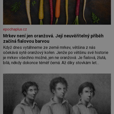
epochaplus.cz
Mrkev není jen oranžová. Její neuvěřitelný příběh
začíná fialovou barvou
Když dnes vytáhneme ze země mrkev, většina z nás
očekává sytě oranžový kořen. Jenže po většinu své historie
je mrkev všechno možné, jen ne oranžová. Je fialová, žlutá,
bílá, někdy dokonce téměř černá. Až díky stovkám let
pečlivého šlechtění se z ní stává zelenina, bez které si
českou zahradu ani nedokážeme představit. Její příběh je