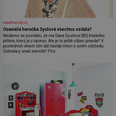
nasehvezdy.cz
Osamělá herečka Syslová všechno vzdala?
Nedávno se povídalo, že má Dana Syslová (80) blízkého
přítele, který je jí oporou. Ale je to ještě vůbec pravda? V
posledních dnech čím dál častěji mluví o svém odchodu.
Dohnala ji snad samota? Půs