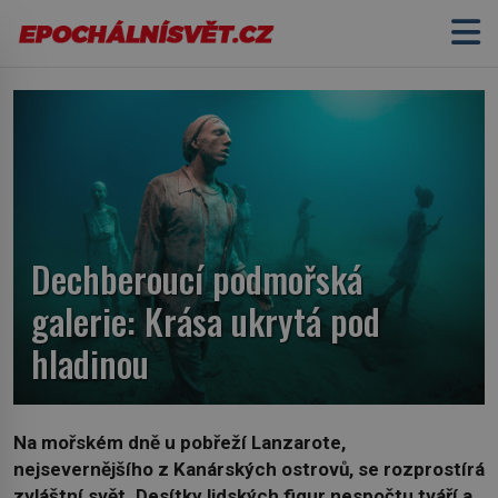
Dechberoucí podmořská
galerie: Krása ukrytá pod
hladinou
Na mořském dně u pobřeží Lanzarote,
nejsevernějšího z Kanárských ostrovů, se rozprostírá
zvláštní svět. Desítky lidských figur nespočtu tváří a