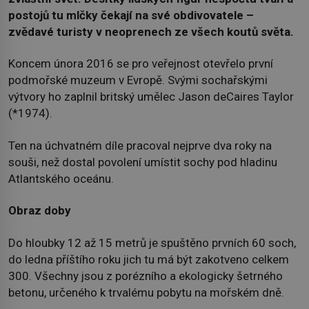
postojů tu mlčky čekají na své obdivovatele –
zvědavé turisty v neoprenech ze všech koutů světa.
Koncem února 2016 se pro veřejnost otevřelo první
podmořské muzeum v Evropě. Svými sochařskými
výtvory ho zaplnil britský umělec Jason deCaires Taylor
(*1974).
Ten na úchvatném díle pracoval nejprve dva roky na
souši, než dostal povolení umístit sochy pod hladinu
Atlantského oceánu.
Obraz doby
Do hloubky 12 až 15 metrů je spuštěno prvních 60 soch,
do ledna příštího roku jich tu má být zakotveno celkem
300. Všechny jsou z porézního a ekologicky šetrného
betonu, určeného k trvalému pobytu na mořském dně.