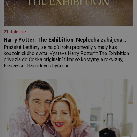
21stoleti.cz
Harry Potter: The Exhibition. Neplecha zahájena…
Pražské Letňany se na půl roku proměnily v malý kus
kouzelnického světa. Výstava Harry Potter™: The Exhibition
přivezla do Česka originální filmové kostýmy a rekvizity,
Bradavice, Hagridovu chýši i uč