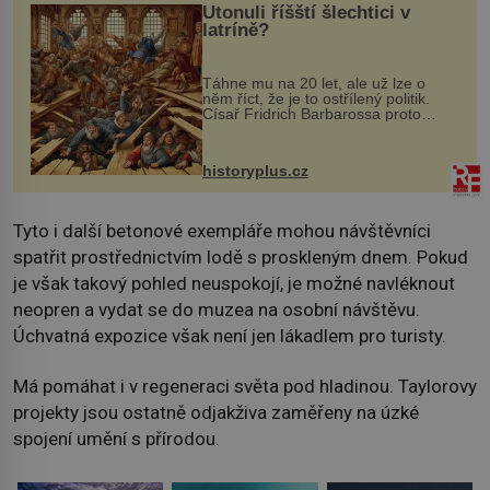
Utonuli říšští šlechtici v
latríně?
Táhne mu na 20 let, ale už lze o
něm říct, že je to ostřílený politik.
Císař Fridrich Barbarossa proto
posílá svého syna a dědice Jindřicha
VI. do Erfurtu, aby se stal
prostředníkem při řešení sporu m...
historyplus.cz
Tyto i další betonové exempláře mohou návštěvníci
spatřit prostřednictvím lodě s proskleným dnem. Pokud
je však takový pohled neuspokojí, je možné navléknout
neopren a vydat se do muzea na osobní návštěvu.
Úchvatná expozice však není jen lákadlem pro turisty.
Má pomáhat i v regeneraci světa pod hladinou. Taylorovy
projekty jsou ostatně odjakživa zaměřeny na úzké
spojení umění s přírodou.