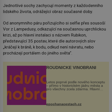
Jednotlivé sochy zachycují momenty z každodenního
lidského života, odrážející obraz současné doby.
Od anonymního páru pořizujícího si selfie přes sousoší
Vor z Lampedusy, odkazující na současnou uprchlickou
krizi, až po hlavní instalaci s názvem Rubikon,
představující 35 postav, které dle autorových slov
„kráčejí k bráně, k bodu, odkud není návratu, nebo
procházejí portálem do jiného světa“.
ROUDNICKÉ VINOBRANÍ
Letos poprvé podle nového konceptu
– přímo v historickém jádru města a
pro všechny zcela zdarma. Hlavní
program se odehraje na Karlově a
Husově náměstí. Návštěvníci se
mohou těšit na víno, burčák, pes...
epochanacestach.cz