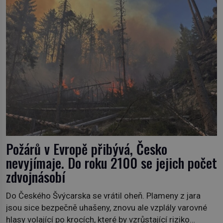
nemožného ani v naší přírodě. […]
Požárů v Evropě přibývá, Česko
nevyjímaje. Do roku 2100 se jejich počet
zdvojnásobí
Do Českého Švýcarska se vrátil oheň. Plameny z jara
jsou sice bezpečně uhašeny, znovu ale vzplály varovné
hlasy volající po krocích, které by vzrůstající riziko