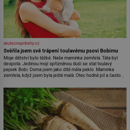
skutecnepribehy.cz
Svěřila jsem své trápení toulavému psovi Bobimu
Moje dětství bylo těžké. Naše maminka zemřela. Táta byl
despota. Jedinou mojí spřízněnou duší se stal toulavý
pejsek Bobi. Doma jsem jako dítě měla peklo. Maminka
zemřela, když jsem byla ještě malá. Otec hodně pil a často
dokázal propít skoro celou výplatu. Čtyři roky jsem chodila
do školy u nás na vesnici. Měli mě tam rádi, protože