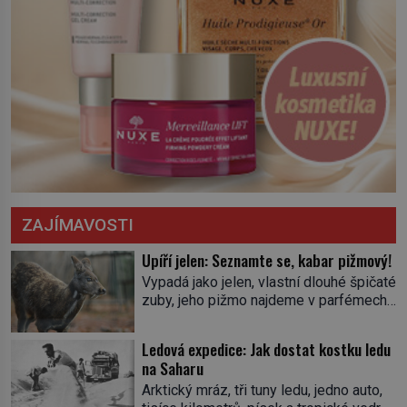
ZAJÍMAVOSTI
Upíří jelen: Seznamte se, kabar pižmový!
Vypadá jako jelen, vlastní dlouhé špičaté
zuby, jeho pižmo najdeme v parfémech
celého světa a narazit na něj je velice
těžké. Tato charakteristika sedí na
Ledová expedice: Jak dostat kostku ledu
jediného zástupce zvířecí říše – kabara
na Saharu
pižmového. V Evropě ho jako první
Arktický mráz, tři tuny ledu, jedno auto,
popíše švédský botanik Carl Linné