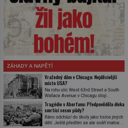
ZÁHADY A NAPĚTÍ
Vražedný dům v Chicagu: Nejděsivější
místo USA?
Na rohu ulic West 63rd Street a South
Wallace Avenue v Chicagu stojí
nenápadná pošta. Nemá žádný speciální
Tragédie v Aberfanu: Předpověděla dívka
nápis ani pamětní desku. A přesto prý
smrtící sesuv půdy?
místní zaměstnanci neradi chodí do
Ráno odchází do školy jako tisíce jiných
sklepa. Právě tady totiž sídlil sériový
dětí. Ještě předtím se ale svěří matce s
vrah H. H. Holmes a také