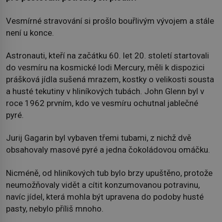
Vesmírné stravování si prošlo bouřlivým vývojem a stále
není u konce.
Astronauti, kteří na začátku 60. let 20. století startovali
do vesmíru na kosmické lodi Mercury, měli k dispozici
prášková jídla sušená mrazem, kostky o velikosti sousta
a husté tekutiny v hliníkových tubách. John Glenn byl v
roce 1962 prvním, kdo ve vesmíru ochutnal jablečné
pyré.
Jurij Gagarin byl vybaven třemi tubami, z nichž dvě
obsahovaly masové pyré a jedna čokoládovou omáčku.
Nicméně, od hliníkových tub bylo brzy upuštěno, protože
neumožňovaly vidět a cítit konzumovanou potravinu,
navíc jídel, která mohla být upravena do podoby husté
pasty, nebylo příliš mnoho.