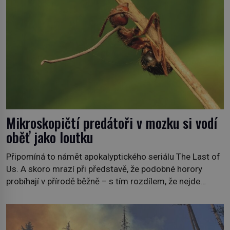
Mikroskopičtí predátoři v mozku si vodí
oběť jako loutku
Připomíná to námět apokalyptického seriálu The Last of
Us. A skoro mrazí při představě, že podobné horory
probíhají v přírodě běžně – s tím rozdílem, že nejde
pouze o infekce parazitickou houbou a že predátor
dokáže ovládat jen vývojově nesrovnatelně jednodušší
živočichy, než je člověk. Najít skutečné zombie není nic