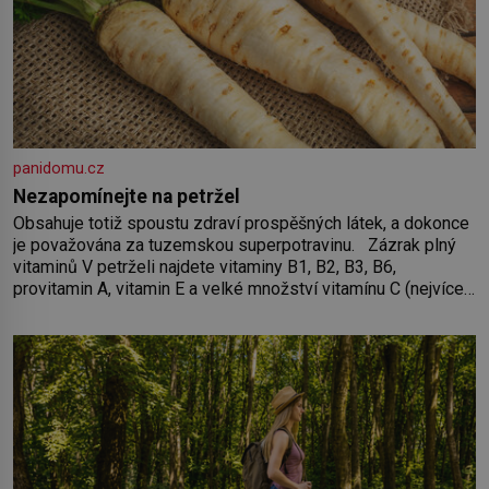
panidomu.cz
Nezapomínejte na petržel
Obsahuje totiž spoustu zdraví prospěšných látek, a dokonce
je považována za tuzemskou superpotravinu. Zázrak plný
vitaminů V petrželi najdete vitaminy B1, B2, B3, B6,
provitamin A, vitamin E a velké množství vitamínu C (nejvíce
ho má nať, dokonce třikrát více než pomeranč, v kořeni je
také, ale je ho desetkrát méně), a kyselinu listovou. Ale