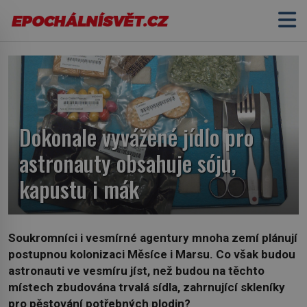
Dokonale vyvážené jídlo pro
astronauty obsahuje sóju,
kapustu i mák
Soukromníci i vesmírné agentury mnoha zemí plánují
postupnou kolonizaci Měsíce i Marsu. Co však budou
astronauti ve vesmíru jíst, než budou na těchto
místech zbudována trvalá sídla, zahrnující skleníky
pro pěstování potřebných plodin?