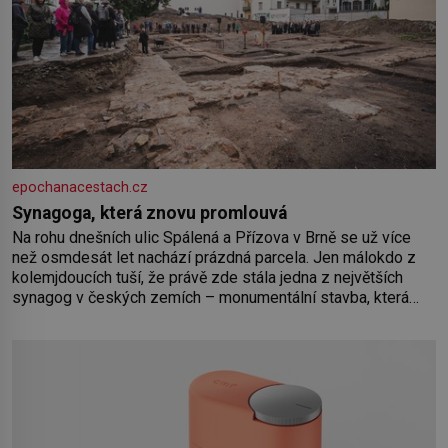
epochanacestach.cz
Synagoga, která znovu promlouvá
Na rohu dnešních ulic Spálená a Přízova v Brně se už více
než osmdesát let nachází prázdná parcela. Jen málokdo z
kolemjdoucích tuší, že právě zde stála jedna z největších
synagog v českých zemích – monumentální stavba, která
byla po desetiletí symbolem sebevědomé a prosperující
židovské komunity. Brněnská Velká synagoga byla
slavnostně otevřena v roce