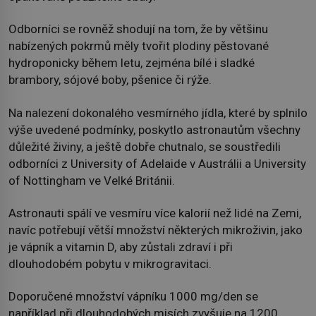
Odborníci se rovněž shodují na tom, že by většinu
nabízených pokrmů měly tvořit plodiny pěstované
hydroponicky během letu, zejména bílé i sladké
brambory, sójové boby, pšenice či rýže.
Na nalezení dokonalého vesmírného jídla, které by splnilo
výše uvedené podmínky, poskytlo astronautům všechny
důležité živiny, a ještě dobře chutnalo, se soustředili
odborníci z University of Adelaide v Austrálii a University
of Nottingham ve Velké Británii.
Astronauti spálí ve vesmíru více kalorií než lidé na Zemi,
navíc potřebují větší množství některých mikroživin, jako
je vápník a vitamin D, aby zůstali zdraví i při
dlouhodobém pobytu v mikrogravitaci.
Doporučené množství vápníku 1000 mg/den se
například při dlouhodobých misích zvyšuje na 1200