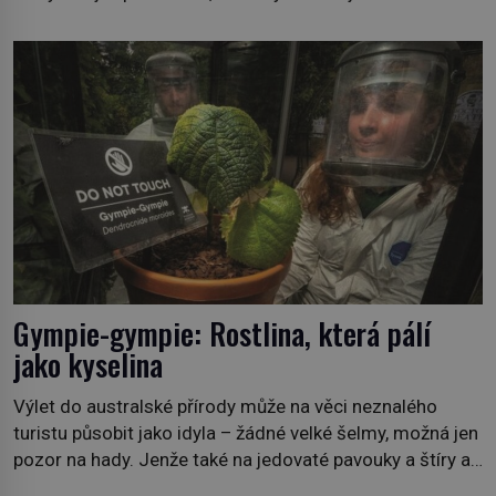
lesních požárů do budoucna minimalizovaly. Lesní
požáry už nejsou problémem pouze vzdáleného
Středomoří. S oteplujícím se klimatem, vysušenou
krajinou a desetiletími lidských zásahů se z nich stává
nový evropský normál […]
Gympie-gympie: Rostlina, která pálí
jako kyselina
Výlet do australské přírody může na věci neznalého
turistu působit jako idyla – žádné velké šelmy, možná jen
pozor na hady. Jenže také na jedovaté pavouky a štíry a
co už tuší málokdo, i na nenápadný keř se srdčitými listy.