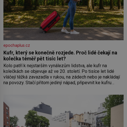
epochaplus.cz
Kufr, který se konečně rozjede. Proč lidé čekají na
kolečka téměř pět tisíc let?
Kolo patří k nejstarším vynálezům lidstva, ale kufr na
kolečkách se objevuje až ve 20. století. Po tisíce let lidé
vláčejí těžká zavazadla v rukou, na zádech nebo je nakládají
na povozy. Stačí přitom jediný nápad, připevnit ke kufru
kolečka. Jenže právě ten nikdo dlouho nedostane. Až jednou
se na letišti ozve věta, která změní