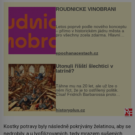
ROUDNICKÉ VINOBRANÍ
Letos poprvé podle nového konceptu
– přímo v historickém jádru města a
pro všechny zcela zdarma. Hlavní
program se odehraje na Karlově a
Husově náměstí. Návštěvníci se
mohou těšit na víno, burčák, pes...
epochanacestach.cz
Utonuli říšští šlechtici v
latríně?
Táhne mu na 20 let, ale už lze o
něm říct, že je to ostřílený politik.
Císař Fridrich Barbarossa proto
posílá svého syna a dědice Jindřicha
VI. do Erfurtu, aby se stal
prostředníkem při řešení sporu m...
historyplus.cz
Kostky potravy byly následně pokrývány želatinou, aby se
nedrobily, a u lyofilizovaných, tedy mrazem sušených