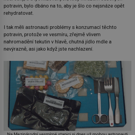
potravin, bylo dbáno na to, aby je šlo co nejsnáze opět
rehydratovat.
I tak měli astronauti problémy s konzumací těchto
potravin, protože ve vesmíru, zřejmě vlivem
nahromadění tekutin v hlavě, chutná jídlo mdle a
nevýrazně, asi jako když jste nachlazení.
Na Mezinárodní vesmírné stanici si dnes už mohou astronauti