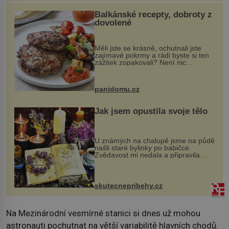
Balkánské recepty, dobroty z
dovolené
Měli jste se krásně, ochutnali jste
zajímavé pokrmy a rádi byste si ten
zážitek zopakovali? Není nic
snazšího. Pljeskavica (10 porcí)
Možná jste ji ochutnali na dovolené v
bývalé Jugoslávii, lze ji vi...
panidomu.cz
Jak jsem opustila svoje tělo
U známých na chalupě jsme na půdě
našli staré bylinky po babičce.
Zvědavost mi nedala a připravila
jsem si z nich lektvar… Zimní pobyt
na chalupě se pro mě vlastní vinou
změnil v děsivý zážitek, na kt...
skutecnepribehy.cz
Na Mezinárodní vesmírné stanici si dnes už mohou
astronauti pochutnat na větší variabilitě hlavních chodů.