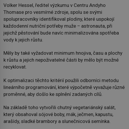
Volker Hessel, ředitel výzkumu v Centru Andyho
Thomase pro vesmírné zdroje, spolu se svými
spolupracovníky identifikoval plodiny, které uspokojí
každodenní nutriční potřeby muže – astronauta, při
jejichž pěstování bude navíc minimalizována spotřeba
vody k jejich růstu.
Měly by také vyžadovat minimum hnojiva, času a plochy
k růstu a jejich nepoživatelné části by mělo být možné
recyklovat.
K optimalizaci těchto kritérií použili odborníci metodu
lineárního programování, které výpočetně vyvažuje různé
proměnné, aby došlo ke splnění zadaných cílů.
Na základě toho vytvořili chutný vegetariánský salát,
který obsahoval sójové boby, mák, ječmen, kapustu,
arašídy, sladké brambory a slunečnicová semínka.