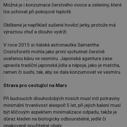
Možná je i konzumace čerstvého ovoce a zeleniny, které
lze uchovat při pokojové teplotě.
Oblíbené je například sušené hovězí jerky, protože má
výraznou chuť a dlouho vydrží.
V roce 2015 si italská astronautka Samantha
Cristoforetti mohla jako první vychutnat čerstvě
uvařenou kávu ve vesmíru. Japonská agentura zase
upravila tradiční japonská jídla a nápoje, jako je matcha,
ramen či sushi, tak, aby se dala konzumovat ve vesmíru.
Strava pro cestující na Mars
Při budoucích dlouhodobých misích musí mít potraviny
minimální trvanlivost alespoň 5 let, při jejich balení musí
být klíčovým aspektem minimalizace odpadu, takže je
důraz kladen na biologicky odbouratelné, jedlé či
opakovaně použitelné obaly.