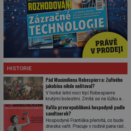
HISTORIE
Pád Maximiliena Robespierra: Zuřivého
jakobína nikdo nelitoval?
V horké letní noci trpí Robespierre
krutými bolestmi. Zmítá se na lůžku a
hlavou mu víří kolotoč myšlenek. Když
Vařila prvorepubliková hospodyně podle
se probere z mdlob, vzpomene si na
sandtnerek?
jednu z pařížských jasnovidek, kterou
Hospodyně Františka přemítá, co bude
před lety navštívil. Prorokovala mu
dneska vařit. Pracuje v rodině pana rady
tragický osud. Tehdy se jí vysmál.