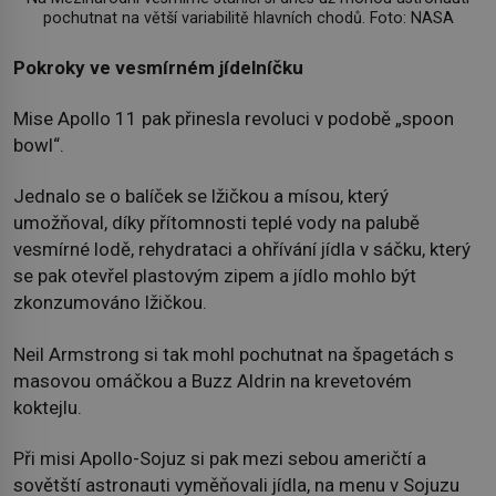
pochutnat na větší variabilitě hlavních chodů. Foto: NASA
Pokroky ve vesmírném jídelníčku
Mise Apollo 11 pak přinesla revoluci v podobě „spoon
bowl“.
Jednalo se o balíček se lžičkou a mísou, který
umožňoval, díky přítomnosti teplé vody na palubě
vesmírné lodě, rehydrataci a ohřívání jídla v sáčku, který
se pak otevřel plastovým zipem a jídlo mohlo být
zkonzumováno lžičkou.
Neil Armstrong si tak mohl pochutnat na špagetách s
masovou omáčkou a Buzz Aldrin na krevetovém
koktejlu.
Při misi Apollo-Sojuz si pak mezi sebou američtí a
sovětští astronauti vyměňovali jídla, na menu v Sojuzu