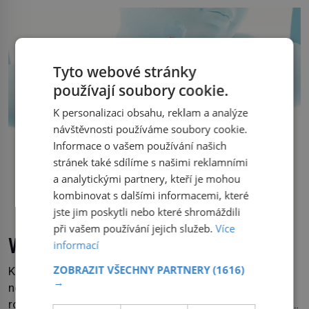
Stačí letmý dotyk a ozve se pronikavá bolest, která
přetrvává i týdny. Nenápadný tento […]
Tyto webové stránky
používají soubory cookie.
K personalizaci obsahu, reklam a analýze
návštěvnosti používáme soubory cookie.
Informace o vašem používání našich
stránek také sdílíme s našimi reklamními
a analytickými partnery, kteří je mohou
kombinovat s dalšími informacemi, které
jste jim poskytli nebo které shromáždili
při vašem používání jejich služeb.
Více
Vědci vytvořili funkční umělý jícen
informací
ZOBRAZIT VŠECHNY PARTNERY
(1616)
Když se narodí dítě s těžkou vrozenou vadou jícnu,
→
neodvratně ho čeká série náročných operací a dlouhé
roky zdravotních komplikací. Britští vědci nyní představili