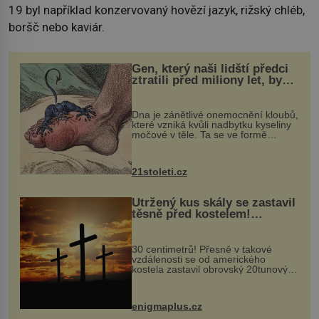
19 byl například konzervovaný hovězí jazyk, rižský chléb,
boršč nebo kaviár.
Gen, který naši lidští předci
ztratili před miliony let, by
mohl pomoci s léčbou
„nemoci králů“
Dna je zánětlivé onemocnění kloubů,
které vzniká kvůli nadbytku kyseliny
močové v těle. Ta se ve formě
krystalků ukládá v blízkosti kloubů,
nejčastěji přitom postihuje palce na
nohou, a způsobuje bole...
21stoleti.cz
Utržený kus skály se zastavil
těsně před kostelem!
Ochránila ho boží síla?
30 centimetrů! Přesně v takové
vzdálenosti se od amerického
kostela zastavil obrovský 20tunový
balvan, který se v květnu 2014
nečekaně odtrhl od nedaleké skály
při její demolici. Podle místních stojí
enigmaplus.cz
...