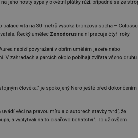
 na jeho hosty sypaly okvětní plátky růží, případně se ze stro
ho paláce vítá na 30 metrů vysoká bronzová socha – Coloss
avatele. Řecký umělec
Zenodorus
na ní pracuje čtyři roky.
 Aurea nabízí povyražení v obřím umělém jezeře nebo
í. V zahradách a parcích okolo pobíhají zvířata všeho druhu.
tojným člověka,“ je spokojený Nero ještě před dokončením
vádí věci na pravou míru a o autorech stavby tvrdí, že
koupá, a vyplýtvali na to císařovo bohatství“. To už ovšem