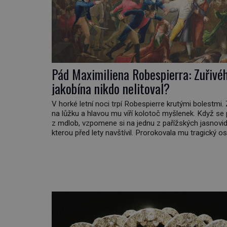
Pád Maximiliena Robespierra: Zuřivé
jakobína nikdo nelitoval?
V horké letní noci trpí Robespierre krutými bolestmi.
na lůžku a hlavou mu víří kolotoč myšlenek. Když se
z mdlob, vzpomene si na jednu z pařížských jasnovid
kterou před lety navštívil. Prorokovala mu tragický os
Tehdy se jí vysmál. „Robespierre to dotáhne hodně 
prohlásil o něm jiný významný francouzský revolucio
Honoré de Mirabeau […]