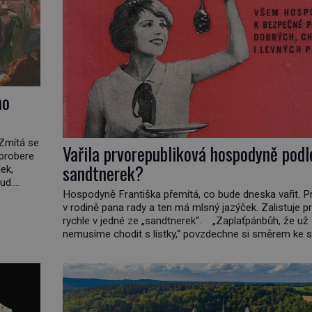
ho
 Zmítá se
Vařila prvorepubliková hospodyně podl
 probere
sandtnerek?
ek,
ud.
Hospodyně Františka přemítá, co bude dneska vařit. P
daleko,“
v rodině pana rady a ten má mlsný jazýček. Zalistuje p
nář,
rychle v jedné ze „sandtnerek“. „Zaplaťpánbůh, že už
nemusíme chodit s lístky,“ povzdechne si směrem ke s
kterou má v kuchyni k ruce. Ještě v prvních letech nov
republiky fungoval kvůli nedostatku zboží přídělový sy
[…]