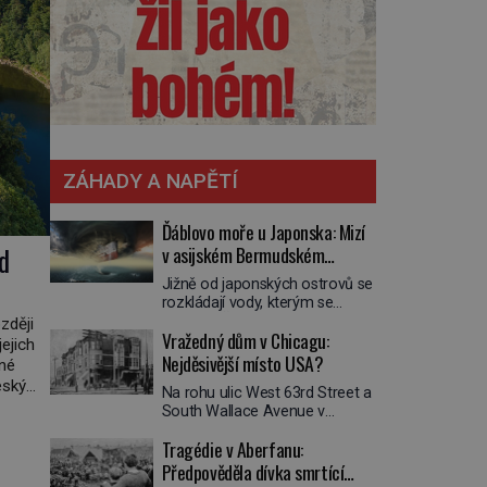
ZÁHADY A NAPĚTÍ
Ďáblovo moře u Japonska: Mizí
d
v asijském Bermudském
trojúhelníku lodě ve spárech
Jižně od japonských ostrovů se
neznámé síly?
rozkládají vody, kterým se
přezdívá Ďáblovo moře. Vypráví
zději
Vražedný dům v Chicagu:
se o lodích mizejících beze
jejich
stopy, podivných světlech,
Nejděsivější místo USA?
dné
zrádných proudech i mořských
eský
Na rohu ulic West 63rd Street a
dracích, kteří měli tyto končiny
osílit
South Wallace Avenue v
střežit už v dávných legendách.
í
Chicagu stojí nenápadná pošta.
Je tichomořský Dračí
Tragédie v Aberfanu:
Nemá žádný speciální nápis ani
trojúhelník skutečně prokletým
pamětní desku. A přesto prý
Předpověděla dívka smrtící
místem, nebo se zde jen
místní zaměstnanci neradi