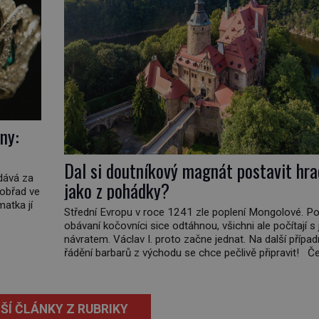
ny:
Dal si doutníkový magnát postavit hra
vdává za
jako z pohádky?
 obřad ve
matka jí
Střední Evropu v roce 1241 zle poplení Mongolové. Po
obávaní kočovníci sice odtáhnou, všichni ale počítají s 
ičatá
návratem. Václav I. proto začne jednat. Na další přípa
non
řádění barbarů z východu se chce pečlivě připravit! Č
král Václav I. (1205–1253) přijme opatření, která mají p
obranu jeho království. Zajistit hodlá především severn
hranici. Na […]
ŠÍ ČLÁNKY Z RUBRIKY