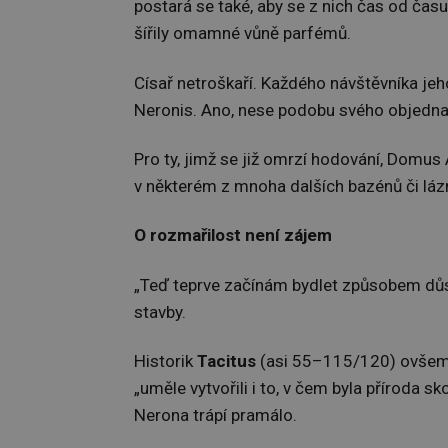
postará se také, aby se z nich čas od času
šířily omamné vůně parfémů.
Císař netroškaří. Každého návštěvníka je
Neronis. Ano, nese podobu svého objedn
Pro ty, jimž se již omrzí hodování, Domus
v některém z mnoha dalších bazénů či lázn
O rozmařilost není zájem
„Teď teprve začínám bydlet způsobem důs
stavby.
Historik
Tacitus
(asi 55–115/120) ovšem u
„uměle vytvořili i to, v čem byla příroda s
Nerona trápí pramálo.