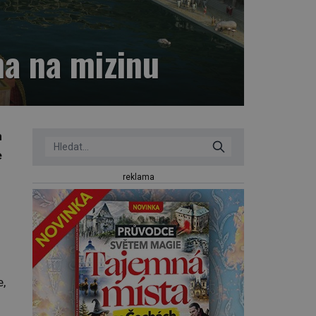
na na mizinu
m
e
reklama
e,