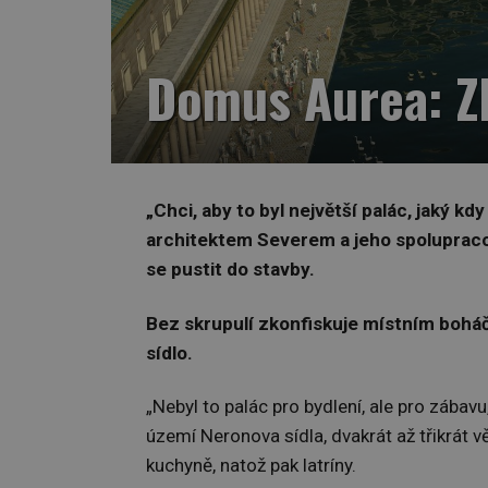
Domus Aurea: Zl
„Chci, aby to byl největší palác, jaký kd
architektem Severem a jeho spoluprac
se pustit do stavby.
Bez skrupulí zkonfiskuje místním bohá
sídlo.
„Nebyl to palác pro bydlení, ale pro zábav
území Neronova sídla, dvakrát až třikrát 
kuchyně, natož pak latríny.