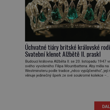
Úchvatné tiáry britské královské rodi
Svatební klenot Alžbětě II. praskl
Budoucí královna Alžběta II. se 20. listopadu 1947 
svého vyvoleného Filipa Mountbattena. Aby měla na
Westminsteru podle tradice „něco vypůjčeného“, její 
věnuje jedinečný šperk ze své soukromé kolekce –
diamantovou tiáru královny Marie. „Je to ošklivá šp
tiára,“ zhodnotil klenot britský politik Sir Henry Chan
(1897–1958), když si […]
DAL