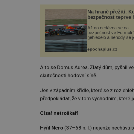
Na hraně přežití. K
bezpečnost teprve 
Až do nedávna se na
bezpečnost ve Formuli 1
nehledělo a nehody se je
Řada pilotů to poznala n
kůži, často s trvalými 
epochaplus.cz
nebo bohužel i ztrátou ž
Dnes nepochopiteln...
A to se Domus Aurea, Zlatý dům, pyšnil ve
skutečnosti hodovní síně.
Jen v západním křídle, které se z rozlehlé
předpokládat, že v tom východním, které j
Císař netroškaří
Hýřil
Nero
(37–68 n. l.) nejenže nechává 