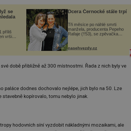
dyž se
Dcera Černocké stále trpí
hledala
Tři měsíce po náhlé smrti
manžela, producenta Pepeho
 příliš
Rafaje (†53), se zpěvačka
n vršily.
Barbora Vaculíková (45), dcera
a vlastní
Petry Černocké (75), poprvé
následky
ozvala veřejnosti. Na sociální
nasehvezdy.cz
ivota.
síti sdílela, že se snaží fung...
 své době přibližně až 300 místnostmi. Řada z nich byly ve
ho paláce dodnes dochovalo nejlépe, jich bylo na 50. Lze
e stavebně kopírovalo, tomu nebylo jinak.
stropy hodovních síní vyzdobit nákladnými mozaikami, ale