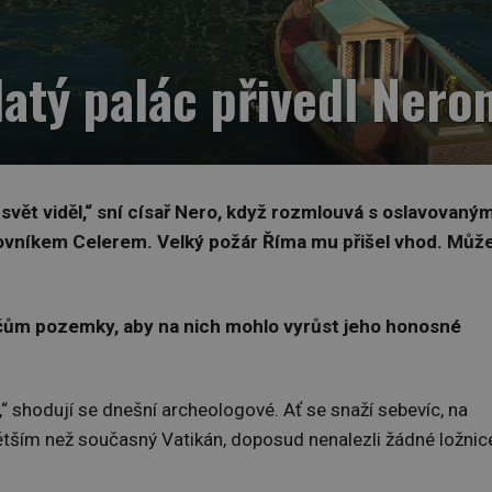
atý palác přivedl Nero
y svět viděl,“ sní císař Nero, když rozmlouvá s oslavovaný
ovníkem Celerem. Velký požár Říma mu přišel vhod. Můž
čům pozemky, aby na nich mohlo vyrůst jeho honosné
u,“ shodují se dnešní archeologové. Ať se snaží sebevíc, na
větším než současný Vatikán, doposud nenalezli žádné ložnic