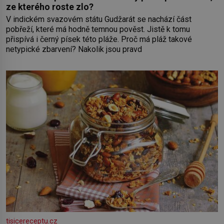
ze kterého roste zlo?
V indickém svazovém státu Gudžarát se nachází část
pobřeží, které má hodně temnou pověst. Jistě k tomu
přispívá i černý písek této pláže. Proč má pláž takové
netypické zbarvení? Nakolik jsou pravd
tisicereceptu.cz