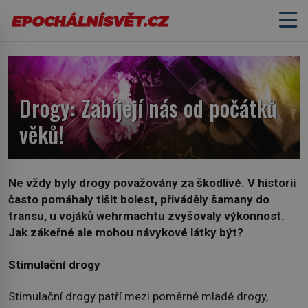
Drogy: Zabíjejí nás od počátků
věků!
Ne vždy byly drogy považovány za škodlivé. V historii
často pomáhaly tišit bolest, přiváděly šamany do
transu, u vojáků wehrmachtu zvyšovaly výkonnost.
Jak zákeřné ale mohou návykové látky být?
Stimulační drogy
Stimulační drogy patří mezi poměrně mladé drogy,