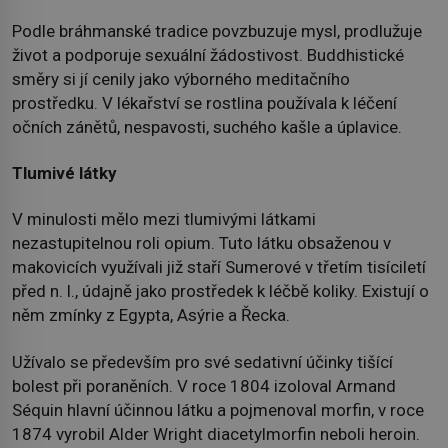
Podle bráhmanské tradice povzbuzuje mysl, prodlužuje
život a podporuje sexuální žádostivost. Buddhistické
směry si jí cenily jako výborného meditačního
prostředku. V lékařství se rostlina používala k léčení
očních zánětů, nespavosti, suchého kašle a úplavice.
Tlumivé látky
V minulosti mělo mezi tlumivými látkami
nezastupitelnou roli opium. Tuto látku obsaženou v
makovicích využívali již staří Sumerové v třetím tisíciletí
před n. l., údajně jako prostředek k léčbě koliky. Existují o
něm zmínky z Egypta, Asýrie a Řecka.
Užívalo se především pro své sedativní účinky tišící
bolest při poraněních. V roce 1804 izoloval Armand
Séquin hlavní účinnou látku a pojmenoval morfin, v roce
1874 vyrobil Alder Wright diacetylmorfin neboli heroin.