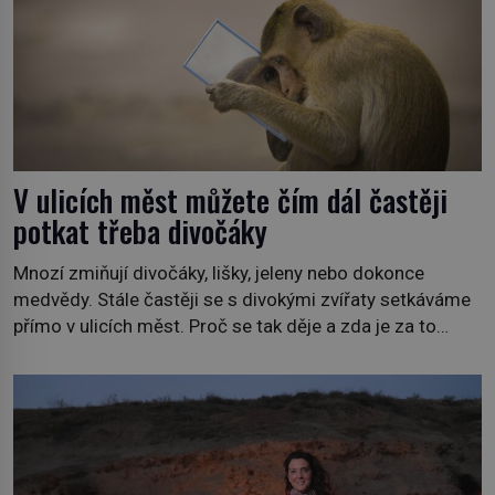
V ulicích měst můžete čím dál častěji
potkat třeba divočáky
Mnozí zmiňují divočáky, lišky, jeleny nebo dokonce
medvědy. Stále častěji se s divokými zvířaty setkáváme
přímo v ulicích měst. Proč se tak děje a zda je za to
někdo zodpovědný, to jsou otázky, které necháme na
jiných. My se raději podíváme do jiných zemí a
prozkoumáme, jaká další zvířata po celém světě se
přizpůsobila životu […]