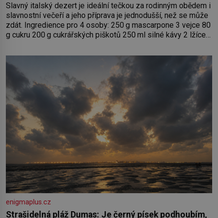
Slavný italský dezert je ideální tečkou za rodinným obědem i
slavnostní večeří a jeho příprava je jednodušší, než se může
zdát. Ingredience pro 4 osoby: 250 g mascarpone 3 vejce 80
g cukru 200 g cukrářských piškotů 250 ml silné kávy 2 lžíce
amaretta kakao na posypání Postup: Oddělte žloutky od
bílků. Žloutky vyšlehejte s cukrem do světlé pěny a postupně
do nich vmíchejte mascarpone, aby vznikl hladký
enigmaplus.cz
Strašidelná pláž Dumas: Je černý písek podhoubím,