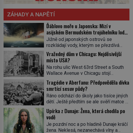
ZÁHADY A NAPĚTÍ
Ďáblovo moře u Japonska: Mizí v
asijském Bermudském trojúhelníku lodě
ve spárech neznámé síly?
Jižně od japonských ostrovů se
rozkládají vody, kterým se přezdívá
Ďáblovo moře. Vypráví se o lodích
Vražedný dům v Chicagu: Nejděsivější
mizejících beze stopy, podivných
místo USA?
světlech, zrádných proudech i mořských
Na rohu ulic West 63rd Street a South
dracích, kteří měli tyto končiny střežit už
Wallace Avenue v Chicagu stojí
v dávných legendách. Je tichomořský
nenápadná pošta. Nemá žádný speciální
Dračí trojúhelník skutečně prokletým
Tragédie v Aberfanu: Předpověděla dívka
nápis ani pamětní desku. A přesto prý
místem, nebo se zde jen nebezpečná
smrtící sesuv půdy?
místní zaměstnanci neradi chodí do
příroda proměnila v jednu z
Ráno odchází do školy jako tisíce jiných
sklepa. Právě tady totiž sídlil sériový
nejpůsobivějších námořních záhad? […]
dětí. Ještě předtím se ale svěří matce s
vrah H. H. Holmes a také
podivným snem. Ve škole, kterou dobře
nejpropracovanější past na lidi
Upírka z Dunaje: Žena, která chodila po
zná, tentokrát nevidí budovu ani
v dějinách americké kriminalistiky.
vodě
spolužáky. Místo nich se před ní tyčí
Herman Webster Mudgett (1861–1896)
Je pozdní noc a po hladině Dunaje kráčí
cosi temného. O několik hodin později je
přijíždí […]
žena. Neklesá, nezanechává vlny a
mrtvá. Mohla devítiletá Zahlédla vlastní