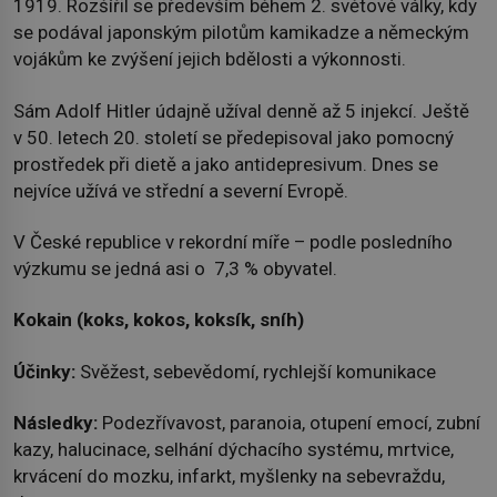
1919. Rozšířil se především během 2. světové války, kdy
se podával japonským pilotům kamikadze a německým
vojákům ke zvýšení jejich bdělosti a výkonnosti.
Sám Adolf Hitler údajně užíval denně až 5 injekcí. Ještě
v 50. letech 20. století se předepisoval jako pomocný
prostředek při dietě a jako antidepresivum. Dnes se
nejvíce užívá ve střední a severní Evropě.
V České republice v rekordní míře – podle posledního
výzkumu se jedná asi o 7,3 % obyvatel.
Kokain (koks, kokos, koksík, sníh)
Účinky:
Svěžest, sebevědomí, rychlejší komunikace
Následky:
Podezřívavost, paranoia, otupení emocí, zubní
kazy, halucinace, selhání dýchacího systému, mrtvice,
krvácení do mozku, infarkt, myšlenky na sebevraždu,