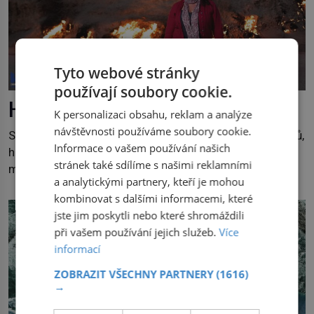
Tyto webové stránky
používají soubory cookie.
Hora, jež věčně hoří, není mýtus
K personalizaci obsahu, reklam a analýze
návštěvnosti používáme soubory cookie.
Svět ukrývá mnoho pokladů a tajemství. I když objevitelů,
Informace o vašem používání našich
historiků a cestovatelů je hodně, některá pozoruhodná
stránek také sdílíme s našimi reklamními
místa jsou stále překvapením pro mnohé z nás.
a analytickými partnery, kteří je mohou
Neprobádané místa Ázerbájdžánu, rozmanitá historie
kombinovat s dalšími informacemi, které
Albánie či úchvatná atmosféra Kypru jsou jedny z míst,
jste jim poskytli nebo které shromáždili
která nám mají co nabídnout a vyprávět. Uznávaná
při vašem používání jejich služeb.
Více
historička Bettany Hughes, se vydala prozkoumat
informací
pozoruhodné úkazy, o kterých jste možná doposud
neslyšeli. Hora, […]
ZOBRAZIT VŠECHNY PARTNERY
(1616)
→