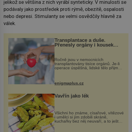
jelikož se většina z nich vyrábí synteticky. V minulosti se
podávaly jako prostředek proti rýmě, obezitě, ospalosti
nebo depresi. Stimulanty se velmi osvědčily hlavně za
válek.
Transplantace a duše.
Přenesly orgány i kousek
osobnosti dárce?
Ročně jsou v nemocnicích
transplantovány tisíce orgánů. Je-li
operace úspěšná, lidské tělo přijme
darovaný orgán za své a pacient
může vést plnohodnotný život. Ale co
když při transplantaci nepřijímám...
enigmaplus.cz
Vavřín jako lék
Všichni ho známe, císařové, vítězové
i umělci si jím zdobili skráně,
kuchařky bez něj neuvaří, a to ještě
nevíte, že bobkový list může výrazně
zmírnit některé naše neduhy.