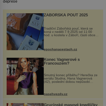
deprese
ZÁBOŘSKÁ POUŤ 2025
Tradiční Zábořská pouť, která se
koná v neděli 7.9.2025 od 11:00
hod. u kostela v Záboří, části obce
Kly u Mělníka. V programu naleznete
komentovanou prohlídku kostela,
dobovou hudbu, řemesla, atrakce...
epochanacestach.cz
Konec Vagnerové s
Francouzem?
Smutný konec příběhu? Herečka ze
seriálu Studna, Hana Vagnerová
(42), poslední dobou nepůsobí
nejšťastněji. Ačkoli časy její anorexie
jsou už dávno pryč a opět se pyšnila
ženskými křivkami, najednou s...
nasehvezdy.cz
Gruzínské masové knedlíčky