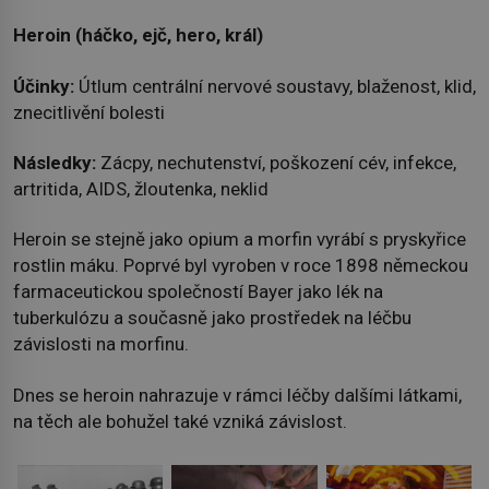
Heroin (háčko, ejč, hero, král)
Účinky:
Útlum centrální nervové soustavy, blaženost, klid,
znecitlivění bolesti
Následky:
Zácpy, nechutenství, poškození cév, infekce,
artritida, AIDS, žloutenka, neklid
Heroin se stejně jako opium a morfin vyrábí s pryskyřice
rostlin máku. Poprvé byl vyroben v roce 1898 německou
farmaceutickou společností Bayer jako lék na
tuberkulózu a současně jako prostředek na léčbu
závislosti na morfinu.
Dnes se heroin nahrazuje v rámci léčby dalšími látkami,
na těch ale bohužel také vzniká závislost.