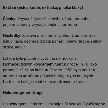
Extáze (éčko, koule, extoška, pilulka lásky)
Účinky:
Zvýšená fyzická aktivita, nárůst empatie,
příjemné pocity, zvyšuje hladinu hormonů
Následky:
Svalová strnulost, nevolnost, pocení, třes,
halucinace, deprese, ztráta paměti, dehydratace, selhání
srdce, ledvin
Extáze byla původně vyvinuta německým
farmaceutickým koncernem Merck v roce 1910 jako
potenciální lék na hubnutí. V roce 1953 byla použita
americkou armádou při psychologických bojových
testech a také jako látka na odstranění zábran.
Halucinogenní drogy
Halucinogenní látky mají asi nejdelší historii. Využívaly se