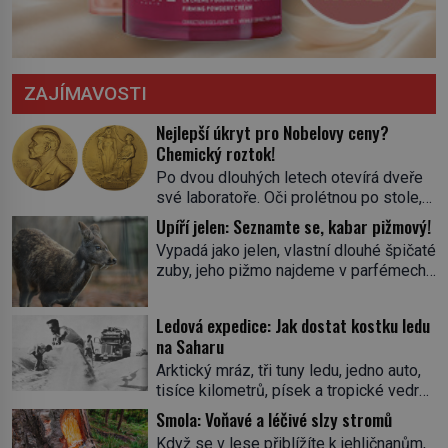
ZAJÍMAVOSTI
Nejlepší úkryt pro Nobelovy ceny?
Chemický roztok!
Po dvou dlouhých letech otevírá dveře
své laboratoře. Oči prolétnou po stole,
aby pak ulpěly na regálu, kde se nachází
Upíří jelen: Seznamte se, kabar pižmový!
všemožné látky. Hledá žluto-oranžovou
Vypadá jako jelen, vlastní dlouhé špičaté
tekutinu, jakmile ji zahlédne, nesmírně
zuby, jeho pižmo najdeme v parfémech
se mu uleví. Teď může svůj plán
celého světa a narazit na něj je velice
dokončit. Pod termínem aqua regia se
těžké. Tato charakteristika sedí na
skrývá směs s názvem lučavka
Ledová expedice: Jak dostat kostku ledu
jediného zástupce zvířecí říše – kabara
královská. Svůj přídomek nemá pro nic
na Saharu
pižmového. V Evropě ho jako první
za nic, […]
Arktický mráz, tři tuny ledu, jedno auto,
popíše švédský botanik Carl Linné
tisíce kilometrů, písek a tropické vedro.
(1707–1778), jenže v Asii o něm ví už
To je ve zkratce zdánlivě nesplnitelná
celá staletí. Zvíře připomíná jelena,
Smola: Voňavé a léčivé slzy stromů
výzva, která se promění v úžasné
v kohoutku dosahuje […]
Když se v lese přiblížíte k jehličnanům,