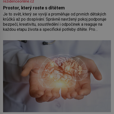
rezidenceonline.cz
Prostor, který roste s dítětem
Je to svět, který se vyvíjí a proměňuje od prvních dětských
krůčků až po dospívání. Správně navržený pokoj podporuje
bezpečí, kreativitu, soustředění i odpočinek a reaguje na
každou etapu života a specifické potřeby dítěte. Pro
nejmenší je klíčová jednoduchost, měkkost a bezpečí, proto
by pokoj miminka měl působit především klidně a útulně.
Předškolní věk je