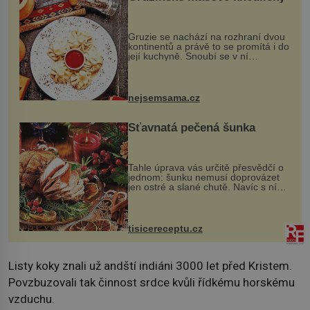
Gruzie se nachází na rozhraní dvou
kontinentů a právě to se promítá i do
její kuchyně. Snoubí se v ní
evropské a asijské chutě a díky tomu
vznikají rozmanité a chuťově bohaté
pokrmy, které rozhodně st...
nejsemsama.cz
Šťavnatá pečená šunka
Tahle úprava vás určitě přesvědčí o
jednom: šunku nemusí doprovázet
jen ostré a slané chutě. Navíc s ní
nakrmíte poměrně hodně hladových
krků. Ingredience sádlo 3 kg šunky
vcelku 3 stroužky česneku hl...
tisicereceptu.cz
Listy koky znali už andští indiáni 3000 let před Kristem.
Povzbuzovali tak činnost srdce kvůli řídkému horskému
vzduchu.