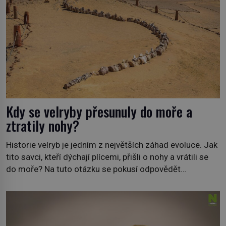
Kdy se velryby přesunuly do moře a
ztratily nohy?
Historie velryb je jedním z největších záhad evoluce. Jak
tito savci, kteří dýchají plícemi, přišli o nohy a vrátili se
do moře? Na tuto otázku se pokusí odpovědět
dokument Tajemné údolí velryb v Egyptě, který bude mít
premiéru ve čtvrtek 29. února ve 20:00 na televizní
stanici Viasat Nature. Všech 90 druhů dnes žijících
velryb […]