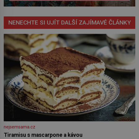
NENECHTE SI UJÍT DALŠÍ ZAJÍMAVÉ ČLÁNKY
nejsemsama.cz
Tiramisu s mascarpone a kávou