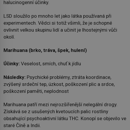
halucinogenní účinky.
LSD sloužilo po mnoho let jako látka používaná při
experimentech. Vědci si totiž všimli, že je schopné
ovlivnit velkou skupinu lidí a učinit je lhostejnými vůči
okolí.
Marihuana (brko, tráva, špek, hulení)
Účinky:
Veselost, smích, chuť k jídlu
Následky:
Psychické problémy, ztráta koordinace,
zvýšený srdeční tep, úzkost, poškození plic a srdce,
poškození paměti, neplodnost
Marihuana patří mezi nejrozšířenější nelegální drogy.
Získává se z usušených kvetoucích palic rostliny
obsahující psychoaktivní látku THC. Konopí se objevilo ve
staré Číně a Indii.