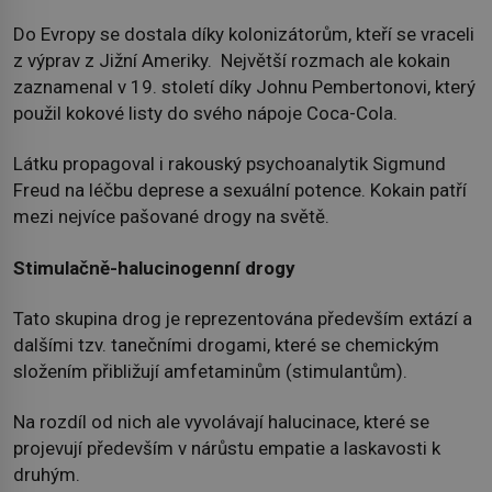
Do Evropy se dostala díky kolonizátorům, kteří se vraceli
z výprav z Jižní Ameriky. Největší rozmach ale kokain
zaznamenal v 19. století díky Johnu Pembertonovi, který
použil kokové listy do svého nápoje Coca-Cola.
Látku propagoval i rakouský psychoanalytik Sigmund
Freud na léčbu deprese a sexuální potence. Kokain patří
mezi nejvíce pašované drogy na světě.
Stimulačně-halucinogenní drogy
Tato skupina drog je reprezentována především extází a
dalšími tzv. tanečními drogami, které se chemickým
složením přibližují amfetaminům (stimulantům).
Na rozdíl od nich ale vyvolávají halucinace, které se
projevují především v nárůstu empatie a laskavosti k
druhým.