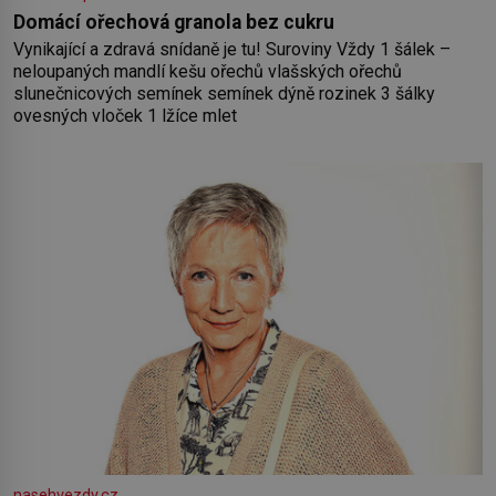
Domácí ořechová granola bez cukru
Vynikající a zdravá snídaně je tu! Suroviny Vždy 1 šálek –
neloupaných mandlí kešu ořechů vlašských ořechů
slunečnicových semínek semínek dýně rozinek 3 šálky
ovesných vloček 1 lžíce mlet
nasehvezdy.cz