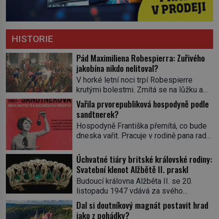
HISTORIE
Pád Maximiliena Robespierra: Zuřivého
jakobína nikdo nelitoval?
V horké letní noci trpí Robespierre
krutými bolestmi. Zmítá se na lůžku a
hlavou mu víří kolotoč myšlenek. Když
Vařila prvorepubliková hospodyně podle
se probere z mdlob, vzpomene si na
sandtnerek?
jednu z pařížských jasnovidek, kterou
Hospodyně Františka přemítá, co bude
před lety navštívil. Prorokovala mu
dneska vařit. Pracuje v rodině pana rady
tragický osud. Tehdy se jí vysmál.
a ten má mlsný jazýček. Zalistuje proto
„Robespierre to dotáhne hodně daleko,“
rychle v jedné ze „sandtnerek“.
Úchvatné tiáry britské královské rodiny:
prohlásil o něm jiný významný
„Zaplaťpánbůh, že už nemusíme chodit
Svatební klenot Alžbětě II. praskl
francouzský revolucionář, Honoré de
s lístky,“ povzdechne si směrem ke
Mirabeau […]
Budoucí královna Alžběta II. se 20.
služce, kterou má v kuchyni k ruce.
listopadu 1947 vdává za svého
Ještě v prvních letech nové republiky
vyvoleného Filipa Mountbattena. Aby
Dal si doutníkový magnát postavit hrad
fungoval kvůli nedostatku zboží
měla na obřad ve Westminsteru podle
jako z pohádky?
přídělový systém. […]