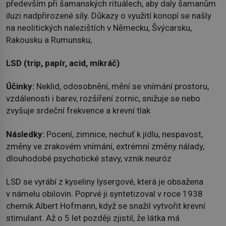
především při šamanských rituálech, aby daly šamanům
iluzi nadpřirozené síly. Důkazy o využití konopí se našly
na neolitických nalezištích v Německu, Švýcarsku,
Rakousku a Rumunsku,
LSD (trip, papír, acid, mikráč)
Účinky:
Neklid, odosobnění, mění se vnímání prostoru,
vzdálenosti i barev, rozšíření zornic, snižuje se nebo
zvyšuje srdeční frekvence a krevní tlak
Následky:
Pocení, zimnice, nechuť k jídlu, nespavost,
změny ve zrakovém vnímání, extrémní změny nálady,
dlouhodobé psychotické stavy, vznik neuróz
LSD se vyrábí z kyseliny lysergové, která je obsažena
v námelu obilovin. Poprvé ji syntetizoval v roce 1938
chemik Albert Hofmann, když se snažil vytvořit krevní
stimulant. Až o 5 let později zjistil, že látka má