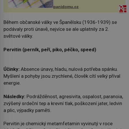
Obsahuje v malém množství ně...
panidomu.cz
Během občanské války ve Španělsku (1936-1939) se
podávaly proti únavě, nejvíce se ale uplatnily za 2.
světové války.
Pervitin (perník, peří, piko, péčko, speed)
Účinky:
Absence únavy, hladu, nulová potřeba spánku.
Myšlení a pohyby jsou zrychlené, člověk cítí velký příval
energie.
Následky:
Podrážděnost, agresivita, ospalost, paranoia,
zvýšený srdeční tep a krevní tlak, poškození jater, ledvin
a plic, výpadky paměti.
Pervitin je chemický metamfetamin vyvinutý v roce