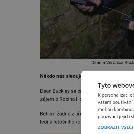
Dean a Veronica Buck
Někdo nás sleduje!
Tyto webové
Dean Buckley se prý vyšetřování paranormá
K personalizaci 
zájem o Robina Hooda navštěvuje opakov
vašem používání n
mohou kombinovat
Během žádné z předchozích šesti návštěv 
používání jejich 
ledna letošního roku.
ZOBRAZIT VŠEC