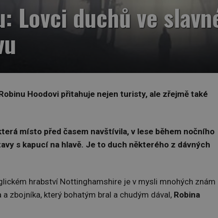
 Lovci duchů ve slavné
vu
binu Hoodovi přitahuje nejen turisty, ale zřejmě také
která místo před časem navštívila, v lese během nočního
avy s kapucí na hlavě. Je to duch některého z dávných
glickém hrabství Nottinghamshire je v mysli mnohých znám
a a zbojníka, který bohatým bral a chudým dával,
Robina