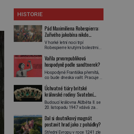
HISTORIE
Pád Maximiliena Robespierra:
Zuřivého jakobína nikdo
nelitoval?
V horké letní noci trpí
Robespierre krutými bolestmi.
Zmítá se na lůžku a hlavou mu
Vařila prvorepubliková
víří kolotoč myšlenek. Když se
probere z mdlob, vzpomene si
hospodyně podle sandtnerek?
na jednu z pařížských
Hospodyně Františka přemítá,
jasnovidek, kterou před lety
co bude dneska vařit. Pracuje v
navštívil. Prorokovala mu
rodině pana rady a ten má
tragický osud. Tehdy se jí
Úchvatné tiáry britské
mlsný jazýček. Zalistuje proto
vysmál. „Robespierre to
rychle v jedné ze „sandtnerek“.
královské rodiny: Svatební
dotáhne hodně daleko,“
„Zaplaťpánbůh, že už
prohlásil o něm jiný významný
klenot Alžbětě II. praskl
Budoucí královna Alžběta II. se
nemusíme chodit s lístky,“
francouzský revolucionář,
20. listopadu 1947 vdává za
povzdechne si směrem ke
Honoré de Mirabeau […]
svého vyvoleného Filipa
služce, kterou má v kuchyni k
Dal si doutníkový magnát
Mountbattena. Aby měla na
ruce. Ještě v prvních letech
obřad ve Westminsteru podle
postavit hrad jako z pohádky?
nové republiky fungoval kvůli
tradice „něco vypůjčeného“, její
nedostatku zboží přídělový
Střední Evropu v roce 1241 zle
matka jí věnuje jedinečný šperk
systém. […]