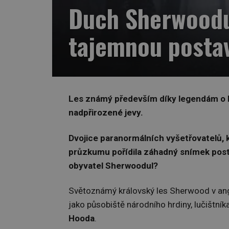
Duch Sherwoodu:
tajemnou posta
Les známý především díky legendám o Ro
nadpřirozené jevy.
Dvojice paranormálních vyšetřovatelů, 
průzkumu pořídila záhadný snímek post
obyvatel Sherwoodul?
Světoznámý královský les Sherwood v an
jako působiště národního hrdiny, lučištník
Hooda
.