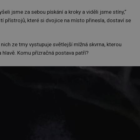
šeli jsme za sebou pískání a kroky a viděli jsme stíny,“
í přístrojů, které si dvojice na místo přinesla, dostaví se
 nich ze tmy vystupuje světlejší mlžná skvrna, kterou
a hlavě. Komu přízračná postava patří?