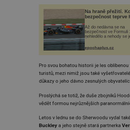
Na hraně přežití. K
bezpečnost teprve 
Až do nedávna se na
bezpečnost ve Formuli 1
nehledělo a nehody se je
Řada pilotů to poznala n
kůži, často s trvalými 
epochaplus.cz
nebo bohužel i ztrátou ž
Dnes nepochopiteln...
Pro svou bohatou historii je les oblíbenou 
turistů, mezi nimiž jsou také vyšetřovatelé
důkazy o jeho dávno zesnulých obyvatelíc
Proslýchá se totiž, že duše zbojníků Hood
vědět formou nejrůznějších paranormálních
Letos v lednu se do Sherwoodu vydal také
Buckley
a jeho stejně stará partnerka
Ver