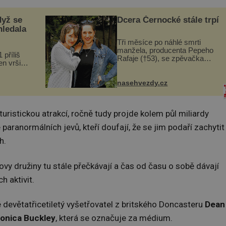
dyž se
Dcera Černocké stále trpí
hledala
Tři měsíce po náhlé smrti
manžela, producenta Pepeho
 příliš
Rafaje (†53), se zpěvačka
n vršily.
Barbora Vaculíková (45), dcera
a vlastní
Petry Černocké (75), poprvé
následky
ozvala veřejnosti. Na sociální
nasehvezdy.cz
ivota.
síti sdílela, že se snaží fung...
turistickou atrakcí, ročně tudy projde kolem půl miliardy
 paranormálních jevů, kteří doufají, že se jim podaří zachytit
h.
ovy družiny tu stále přečkávají a čas od času o sobě dávají
 aktivit.
 devětatřicetiletý vyšetřovatel z britského Doncasteru
Dean
onica Buckley
, která se označuje za médium.