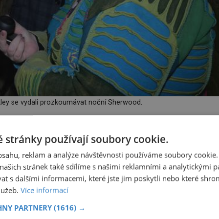
ley se vydali prozkoumávat noční Sherwood.
 stránky používají soubory cookie.
lních jevů věnuje již dvacet let a Sherwoodský les po svůj
obsahu, reklam a analýze návštěvnosti používáme soubory cookie.
aně.
ašich stránek také sdílíme s našimi reklamními a analytickými par
 s dalšími informacemi, které jste jim poskytli nebo které shro
však nezaznamenal nic, co byl se podobalo zážitkům z 29.
služeb.
Více informací
HNY PARTNERY
(1616) →