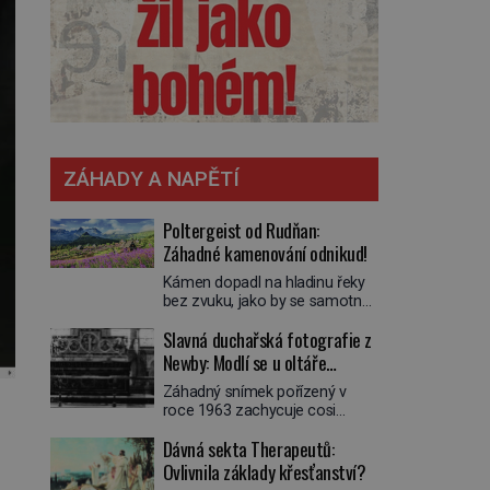
ZÁHADY A NAPĚTÍ
Poltergeist od Rudňan:
Záhadné kamenování odnikud!
Kámen dopadl na hladinu řeky
bez zvuku, jako by se samotná
voda rozhodla mlčet. Mladší z
Slavná duchařská fotografie z
chlapců bolestně strhl ruku, ale
další úder ho zasáhl dříve, než si
Newby: Modlí se u oltáře
vůbec uvědomil pohyb: tiše,
přízračný mnich?
Záhadný snímek pořízený v
nelidsky přesně. „Odkud…?“
roce 1963 zachycuje cosi
zachrčel starší student, ale v
zvláštního. Někteří věří, že
houštině na břehu nebyl nikdo,
Dávná sekta Therapeutů:
poloprůhledná postava stojící u
kdo by po nich mohl cokoliv
oltáře je duch mnicha ze 16.
Ovlivnila základy křesťanství?
házet. A když se […]
století s bílým závojem přes