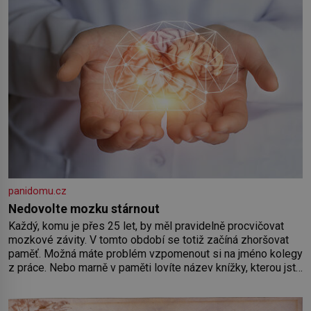
panidomu.cz
Nedovolte mozku stárnout
Každý, komu je přes 25 let, by měl pravidelně procvičovat
mozkové závity. V tomto období se totiž začíná zhoršovat
paměť. Možná máte problém vzpomenout si na jméno kolegy
z práce. Nebo marně v paměti lovíte název knížky, kterou jste
nedávno přečetli. Je to opravdu tak, s věkem jako kdyby se
paměť rozhodla stávkovat. Cvičte