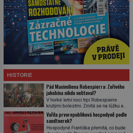
HISTORIE
Pád Maximiliena Robespierra: Zuřivého
jakobína nikdo nelitoval?
V horké letní noci trpí Robespierre
krutými bolestmi. Zmítá se na lůžku a
hlavou mu víří kolotoč myšlenek. Když
Vařila prvorepubliková hospodyně podle
se probere z mdlob, vzpomene si na
sandtnerek?
jednu z pařížských jasnovidek, kterou
Hospodyně Františka přemítá, co bude
před lety navštívil. Prorokovala mu