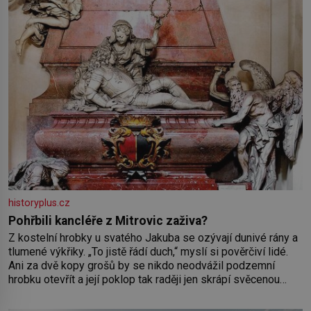
historyplus.cz
Pohřbili kancléře z Mitrovic zaživa?
Z kostelní hrobky u svatého Jakuba se ozývají dunivé rány a
tlumené výkřiky. „To jistě řádí duch,“ myslí si pověrčiví lidé.
Ani za dvě kopy grošů by se nikdo neodvážil podzemní
hrobku otevřít a její poklop tak raději jen skrápí svěcenou
vodou. Za několik dní divné burácení skutečně ustane. Když o
mnoho let později hrobku