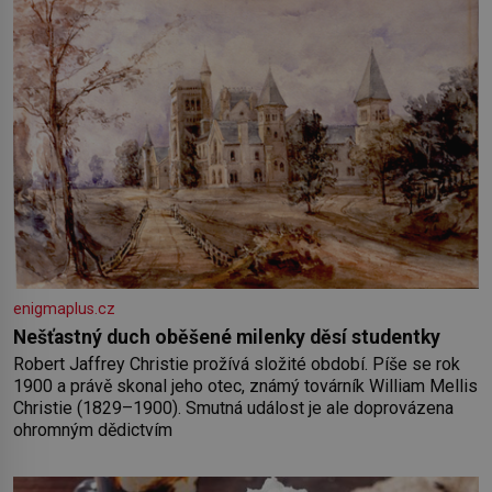
enigmaplus.cz
Nešťastný duch oběšené milenky děsí studentky
Robert Jaffrey Christie prožívá složité období. Píše se rok
1900 a právě skonal jeho otec, známý továrník William Mellis
Christie (1829–1900). Smutná událost je ale doprovázena
ohromným dědictvím