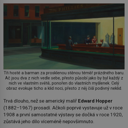
Tři hosté a barman za prosklenou stěnou téměř prázdného baru.
Ač jsou dva z nich vedle sebe, přesto působí jako by byl každý z
nich ve vlastním světě, ponořen do vlastních myšlenek. Celý
obraz evokuje ticho a klid noci, přesto z něj čiší podivný neklid.
Trvá dlouho, než se americký malíř
Edward Hopper
(1882–1967) prosadí. Ačkoli poprvé vystavuje už v roce
1908 a první samostatné výstavy se dočká v roce 1920,
zůstává jeho dílo víceméně nepovšimnuto.