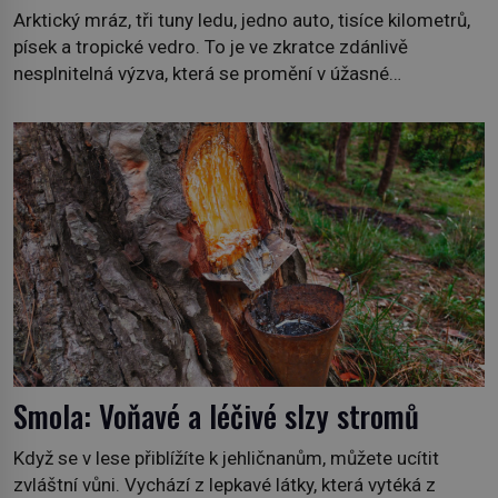
Arktický mráz, tři tuny ledu, jedno auto, tisíce kilometrů,
písek a tropické vedro. To je ve zkratce zdánlivě
nesplnitelná výzva, která se promění v úžasné
dobrodružství a důkaz, že nic není nemožné. Vše začíná
na podzim 1958 jako hec. Rádio Luxembourg přichází s
neobvyklou výzvou. Tomu, kdo dokáže dopravit ze
severního polárního kruhu na […]
Smola: Voňavé a léčivé slzy stromů
Když se v lese přiblížíte k jehličnanům, můžete ucítit
zvláštní vůni. Vychází z lepkavé látky, která vytéká z