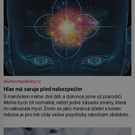
skutecnepribehy.cz
Hlas mě varuje před nebezpečím
S manželem máme dvě děti a dokonce jsme už prarodiči.
Mohla bych žít normálně, nebýt jedné zásadní změny, která
mi nabourala mysl. Živím se jako mzdová účetní a konec
měsíce je pro mě vždy velice psychicky náročným obdobím.
Od té chvíle, co máme vnoučata, mi dcera čím dál častěji volá
o pomoc, co se hlídání týče. Dalo by se