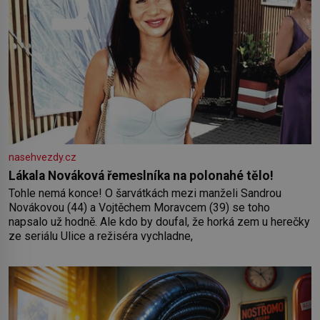
nasehvezdy.cz
Lákala Nováková řemeslníka na polonahé tělo!
Tohle nemá konce! O šarvátkách mezi manželi Sandrou
Novákovou (44) a Vojtěchem Moravcem (39) se toho
napsalo už hodně. Ale kdo by doufal, že horká zem u herečky
ze seriálu Ulice a režiséra vychladne,