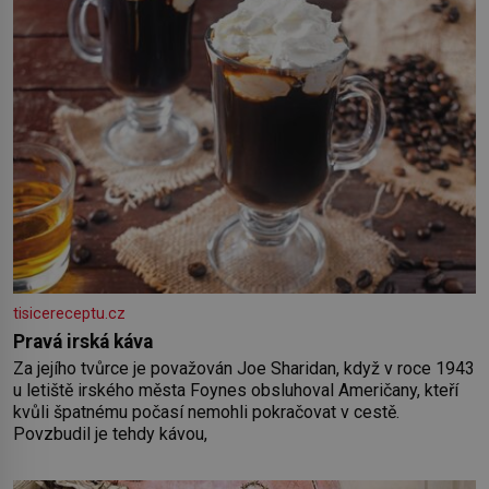
tisicereceptu.cz
Pravá irská káva
Za jejího tvůrce je považován Joe Sharidan, když v roce 1943
u letiště irského města Foynes obsluhoval Američany, kteří
kvůli špatnému počasí nemohli pokračovat v cestě.
Povzbudil je tehdy kávou,