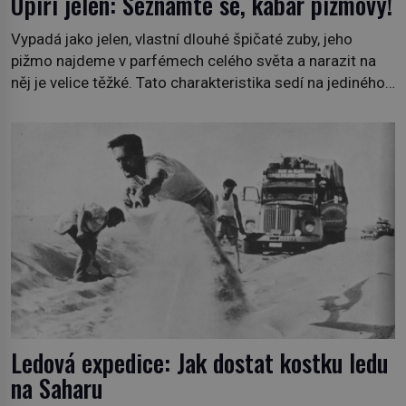
Upíří jelen: Seznamte se, kabar pižmový!
Vypadá jako jelen, vlastní dlouhé špičaté zuby, jeho
pižmo najdeme v parfémech celého světa a narazit na
něj je velice těžké. Tato charakteristika sedí na jediného
zástupce zvířecí říše – kabara pižmového. V Evropě ho
jako první popíše švédský botanik Carl Linné (1707–
1778), jenže v Asii o něm ví už celá staletí. Zvíře
připomíná jelena, v kohoutku dosahuje […]
Ledová expedice: Jak dostat kostku ledu
na Saharu