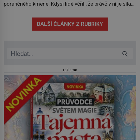
poraněného kmene. Kdysi lidé věřili, že právě v ní je síla
stromu. Smola také patří k nejstarším surovinám, s nimiž
lidstvo pracovalo. Chrání strom před infekcí, hmyzem a
DALŠÍ ČLÁNKY Z RUBRIKY
vysycháním. Dá se říct, že je to přírodní […]
reklama