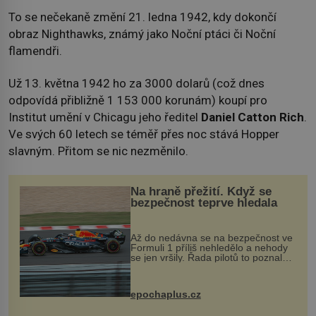
To se nečekaně změní 21. ledna 1942, kdy dokončí
obraz Nighthawks, známý jako Noční ptáci či Noční
flamendři.
Už 13. května 1942 ho za 3000 dolarů (což dnes
odpovídá přibližně 1 153 000 korunám) koupí pro
Institut umění v Chicagu jeho ředitel
Daniel Catton Rich
.
Ve svých 60 letech se téměř přes noc stává Hopper
slavným. Přitom se nic nezměnilo.
Na hraně přežití. Když se
bezpečnost teprve hledala
Až do nedávna se na bezpečnost ve
Formuli 1 příliš nehledělo a nehody
se jen vršily. Řada pilotů to poznala
na vlastní kůži, často s trvalými
následky nebo bohužel i ztrátou
života. Dnes nepochopiteln...
epochaplus.cz