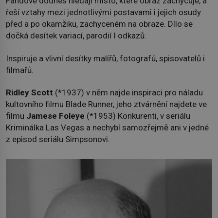
Fandové dodnes hledají místo, které obraz zachycuje, a
řeší vztahy mezi jednotlivými postavami i jejich osudy
před a po okamžiku, zachyceném na obraze. Dílo se
dočká desítek variací, parodií I odkazů.
Inspiruje a vlivní desítky malířů, fotografů, spisovatelů i
filmařů.
Ridley Scott
(*1937) v něm najde inspiraci pro náladu
kultovního filmu Blade Runner, jeho ztvárnění najdete ve
filmu
Jamese Foleye
(*1953) Konkurenti, v seriálu
Kriminálka Las Vegas a nechybí samozřejmě ani v jedné
z episod seriálu Simpsonovi.