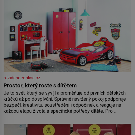
rezidenceonline.cz
Prostor, který roste s dítětem
Je to svět, který se vyvíjí a proměňuje od prvních dětských
krůčků až po dospívání. Správně navržený pokoj podporuje
bezpečí, kreativitu, soustředění i odpočinek a reaguje na
každou etapu života a specifické potřeby dítěte. Pro
nejmenší je klíčová jednoduchost, měkkost a bezpečí, proto
by pokoj miminka měl působit především klidně a útulně.
Předškolní věk je