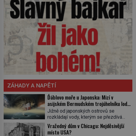
ZÁHADY A NAPĚTÍ
Ďáblovo moře u Japonska: Mizí v
asijském Bermudském trojúhelníku lodě
ve spárech neznámé síly?
Jižně od japonských ostrovů se
rozkládají vody, kterým se přezdívá
Ďáblovo moře. Vypráví se o lodích
Vražedný dům v Chicagu: Nejděsivější
mizejících beze stopy, podivných
místo USA?
světlech, zrádných proudech i mořských