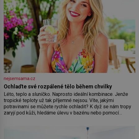
nejsemsama.cz
Ochlaďte své rozpálené tělo během chvilky
Léto, teplo a sluníčko. Naprosto ideální kombinace. Jenže
tropické teploty už tak příjemné nejsou. Víte, jakými
potravinami se můžete rychle ochladit? K dyž se nám tropy
zaryjí pod kůži, hledáme úlevu v bazénu nebo pomocí
klimatizace. Jenže ne vždycky můžeme být v jejich blízkosti.
Nemusíte však zoufat. Pokud budete mít promyšlený
jídelníček, žadné pařáky si na vás