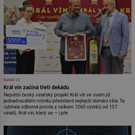
iluxus.cz
Král vín začíná třetí dekádu
Největší český vinařský projekt Král vín ve svém již
jednadvacátém ročníku představil nejlepší domácí vína. Ta
vybírala odborná porota z celkem 1260 vzorků od 157
vinařů. Král vín, který se – i pře