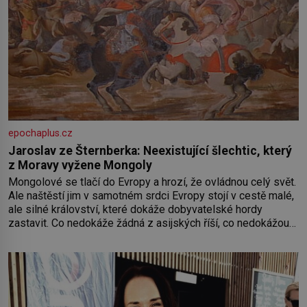
epochaplus.cz
Jaroslav ze Šternberka: Neexistující šlechtic, který
z Moravy vyžene Mongoly
Mongolové se tlačí do Evropy a hrozí, že ovládnou celý svět.
Ale naštěstí jim v samotném srdci Evropy stojí v cestě malé,
ale silné království, které dokáže dobyvatelské hordy
zastavit. Co nedokáže žádná z asijských říší, co nedokážou
Němci – to dokáže český král. Nebo že by ne? Mongolové
od roku 1223 postupují podél Kaspického a Azovského
moře,