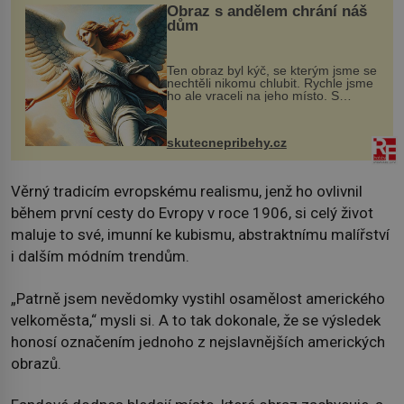
Obraz s andělem chrání náš
dům
Ten obraz byl kýč, se kterým jsme se
nechtěli nikomu chlubit. Rychle jsme
ho ale vraceli na jeho místo. S
manželem Vaškem jsme si pořídili
chaloupku, takový domek na severu
Čech, kde jsme si naplánova...
skutecnepribehy.cz
Věrný tradicím evropskému realismu, jenž ho ovlivnil
během první cesty do Evropy v roce 1906, si celý život
maluje to své, imunní ke kubismu, abstraktnímu malířství
i dalším módním trendům.
„Patrně jsem nevědomky vystihl osamělost amerického
velkoměsta,“ mysli si. A to tak dokonale, že se výsledek
honosí označením jednoho z nejslavnějších amerických
obrazů.