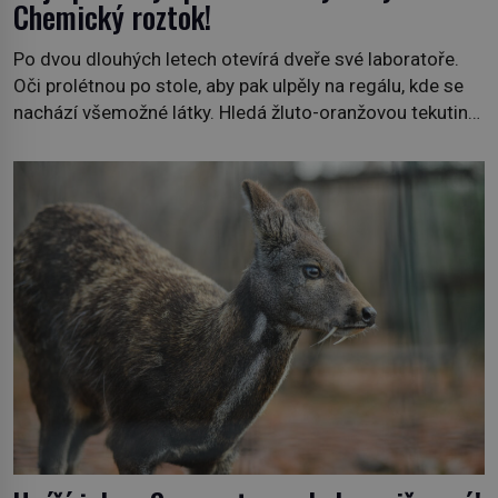
Chemický roztok!
Po dvou dlouhých letech otevírá dveře své laboratoře.
Oči prolétnou po stole, aby pak ulpěly na regálu, kde se
nachází všemožné látky. Hledá žluto-oranžovou tekutinu,
jakmile ji zahlédne, nesmírně se mu uleví. Teď může svůj
plán dokončit. Pod termínem aqua regia se skrývá
směs s názvem lučavka královská. Svůj přídomek nemá
pro nic za nic, […]