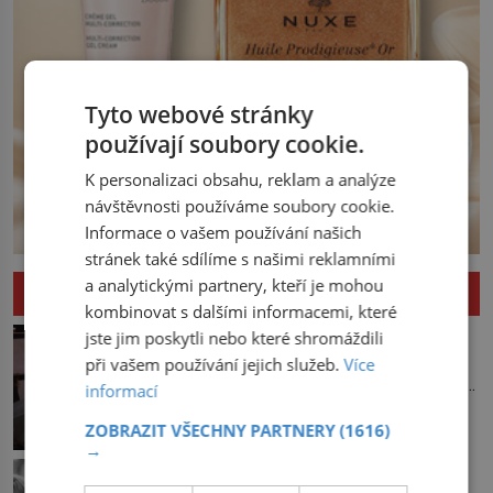
Tyto webové stránky
používají soubory cookie.
K personalizaci obsahu, reklam a analýze
návštěvnosti používáme soubory cookie.
Informace o vašem používání našich
stránek také sdílíme s našimi reklamními
a analytickými partnery, kteří je mohou
ZAJÍMAVOSTI
kombinovat s dalšími informacemi, které
Kde se vzalo námořnické tetování?
jste jim poskytli nebo které shromáždili
Do přístavu připlouvá loď, a jakmile
při vašem používání jejich služeb.
Více
zakotví, na souš se vyhrnou námořníci,
informací
aby utišili žízeň i chtíč. Jdou oním
zvláštním houpavým krokem. A kdyby je
ZOBRAZIT VŠECHNY PARTNERY
(1616)
→
někdo nepoznal podle toho, napoví mu
Knír: Symbol intelektuálů, vlastenců i
potetované paže. Námořnická kérka je