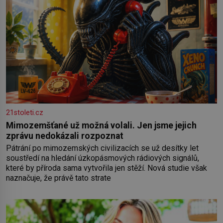
21stoleti.cz
Mimozemšťané už možná volali. Jen jsme jejich
zprávu nedokázali rozpoznat
Pátrání po mimozemských civilizacích se už desítky let
soustředí na hledání úzkopásmových rádiových signálů,
které by příroda sama vytvořila jen stěží. Nová studie však
naznačuje, že právě tato strate