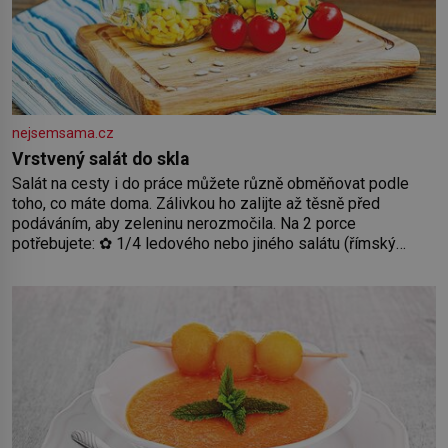
nejsemsama.cz
Vrstvený salát do skla
Salát na cesty i do práce můžete různě obměňovat podle
toho, co máte doma. Zálivkou ho zalijte až těsně před
podáváním, aby zeleninu nerozmočila. Na 2 porce
potřebujete: ✿ 1/4 ledového nebo jiného salátu (římský
salát, polníček…) ✿ 1 malá konzerva kukuřice ✿ ½ okurky ✿
2 rajčata Zálivka: ✿ 4 lžíce olivového oleje ✿ 1 lžíci citronové
šťávy ✿ ½ stroužku