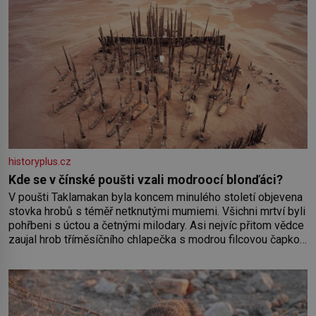
historyplus.cz
Kde se v čínské poušti vzali modroocí blonďáci?
V poušti Taklamakan byla koncem minulého století objevena
stovka hrobů s téměř netknutými mumiemi. Všichni mrtví byli
pohřbeni s úctou a četnými milodary. Asi nejvíc přitom vědce
zaujal hrob tříměsíčního chlapečka s modrou filcovou čapkou,
z níž se draly blonďaté vlásky. Fakt, že jsou těla dávných lidí
nesmírně dobře zachovalá, přičítají odborníci zdejším
klimatickým podmínkám. Sucho, prosolené písky a extrémně