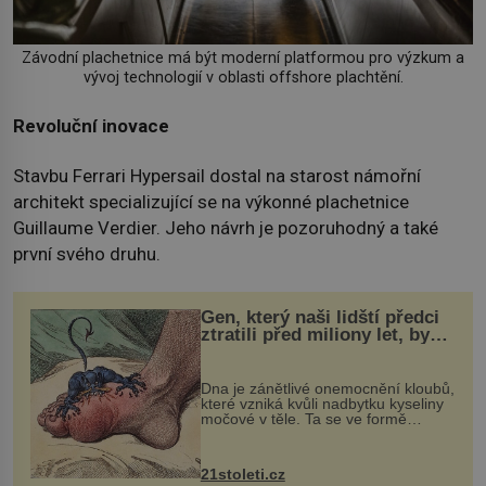
Závodní plachetnice má být moderní platformou pro výzkum a
vývoj technologií v oblasti offshore plachtění.
Revoluční inovace
Stavbu Ferrari Hypersail dostal na starost námořní
architekt specializující se na výkonné plachetnice
Guillaume Verdier. Jeho návrh je pozoruhodný a také
první svého druhu.
Gen, který naši lidští předci
ztratili před miliony let, by
mohl pomoci s léčbou
„nemoci králů“
Dna je zánětlivé onemocnění kloubů,
které vzniká kvůli nadbytku kyseliny
močové v těle. Ta se ve formě
krystalků ukládá v blízkosti kloubů,
nejčastěji přitom postihuje palce na
nohou, a způsobuje bole...
21stoleti.cz