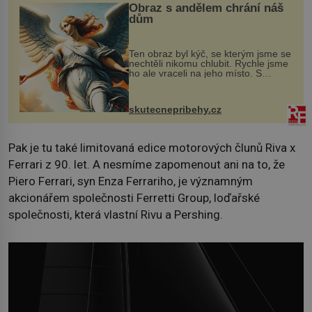
Obraz s andělem chrání náš
dům
Ten obraz byl kýč, se kterým jsme se
nechtěli nikomu chlubit. Rychle jsme
ho ale vraceli na jeho místo. S
manželem Vaškem jsme si pořídili
chaloupku, takový domek na severu
Čech, kde jsme si naplánova...
skutecnepribehy.cz
Pak je tu také limitovaná edice motorových člunů Riva x
Ferrari z 90. let. A nesmíme zapomenout ani na to, že
Piero Ferrari, syn Enza Ferrariho, je významným
akcionářem společnosti Ferretti Group, loďařské
společnosti, která vlastní Rivu a Pershing.