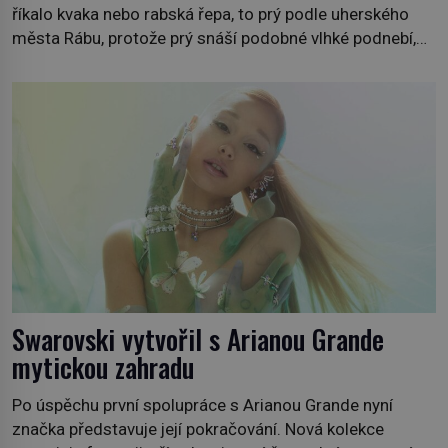
říkalo kvaka nebo rabská řepa, to prý podle uherského
města Rábu, protože prý snáší podobné vlhké podnebí,
jako je tam. Určitě jste se s ní už setkali, třeba na trzích,
někdy i v obchodech. Její bulvy jsou bílé, nahoře někdy
fialové a chutí […]
Swarovski vytvořil s Arianou Grande
mytickou zahradu
Po úspěchu první spolupráce s Arianou Grande nyní
značka představuje její pokračování. Nová kolekce