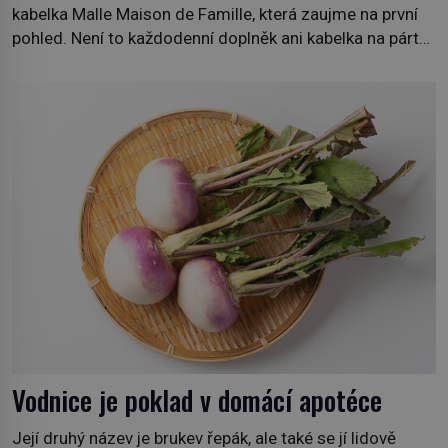
kabelka Malle Maison de Famille, která zaujme na první
pohled. Není to každodenní doplněk ani kabelka na párty,
ale symbol tradice a bohaté historie značky. Jde o poctu
Nicolase Ghesquièra rodinnému sídlu Vuittonů na
adrese 18 Rue Louis Vuitton, které bylo postaveno v
roce 1869. […]
Vodnice je poklad v domácí apotéce
Její druhý název je brukev řepák, ale také se jí lidově