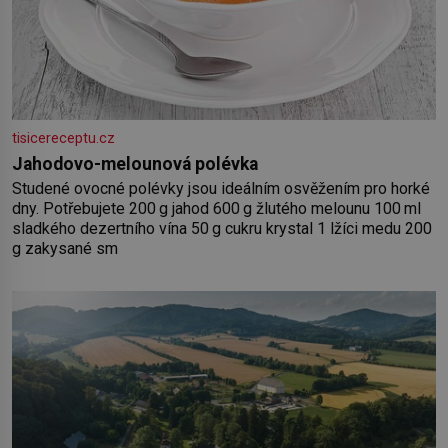
tisicereceptu.cz
Jahodovo-melounová polévka
Studené ovocné polévky jsou ideálním osvěžením pro horké
dny. Potřebujete 200 g jahod 600 g žlutého melounu 100 ml
sladkého dezertního vína 50 g cukru krystal 1 lžíci medu 200
g zakysané sm