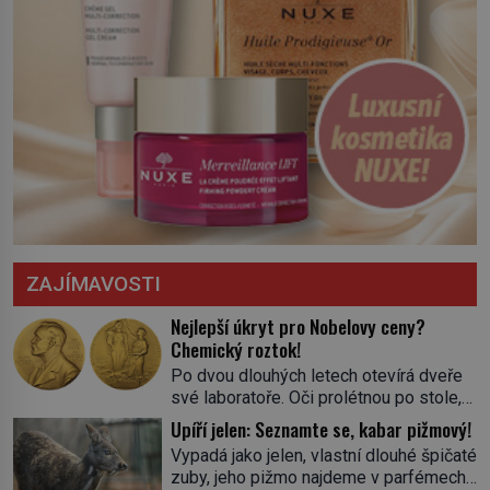
ZAJÍMAVOSTI
Nejlepší úkryt pro Nobelovy ceny?
Chemický roztok!
Po dvou dlouhých letech otevírá dveře
své laboratoře. Oči prolétnou po stole,
aby pak ulpěly na regálu, kde se nachází
Upíří jelen: Seznamte se, kabar pižmový!
všemožné látky. Hledá žluto-oranžovou
Vypadá jako jelen, vlastní dlouhé špičaté
tekutinu, jakmile ji zahlédne, nesmírně
zuby, jeho pižmo najdeme v parfémech
se mu uleví. Teď může svůj plán