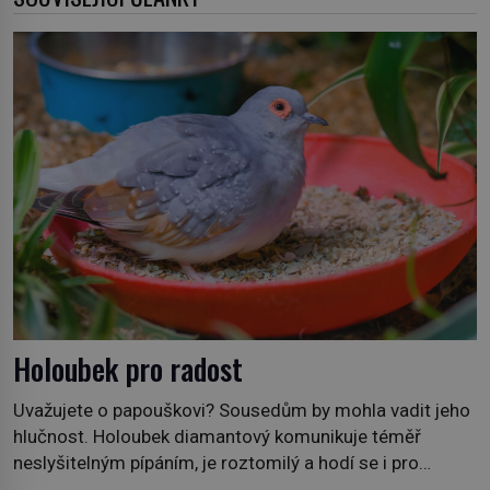
Holoubek pro radost
Uvažujete o papouškovi? Sousedům by mohla vadit jeho
hlučnost. Holoubek diamantový komunikuje téměř
neslyšitelným pípáním, je roztomilý a hodí se i pro
chovatele začátečníky. Jedná se o nenáročného