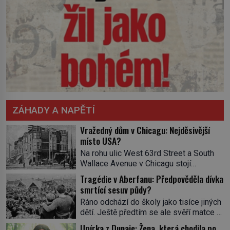
ZÁHADY A NAPĚTÍ
Vražedný dům v Chicagu: Nejděsivější
místo USA?
Na rohu ulic West 63rd Street a South
Wallace Avenue v Chicagu stojí
nenápadná pošta. Nemá žádný speciální
Tragédie v Aberfanu: Předpověděla dívka
nápis ani pamětní desku. A přesto prý
smrtící sesuv půdy?
místní zaměstnanci neradi chodí do
Ráno odchází do školy jako tisíce jiných
sklepa. Právě tady totiž sídlil sériový
dětí. Ještě předtím se ale svěří matce s
vrah H. H. Holmes a také
podivným snem. Ve škole, kterou dobře
nejpropracovanější past na lidi
Upírka z Dunaje: Žena, která chodila po