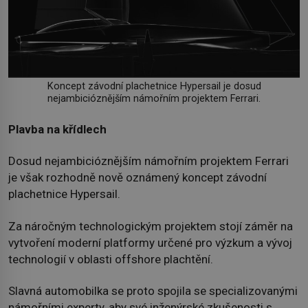
Koncept závodní plachetnice Hypersail je dosud
nejambicióznějším námořním projektem Ferrari.
Plavba na křídlech
Dosud nejambicióznějším námořním projektem Ferrari
je však rozhodně nově oznámený koncept závodní
plachetnice Hypersail.
Za náročným technologickým projektem stojí záměr na
vytvoření moderní platformy určené pro výzkum a vývoj
technologií v oblasti offshore plachtění.
Slavná automobilka se proto spojila se specializovanými
námořními experty, aby své inženýrské zkušenosti s