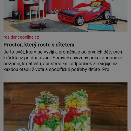
rezidenceonline.cz
Prostor, který roste s dítětem
Je to svět, který se vyvíjí a proměňuje od prvních dětských
krůčků až po dospívání. Správně navržený pokoj podporuje
bezpečí, kreativitu, soustředění i odpočinek a reaguje na
každou etapu života a specifické potřeby dítěte. Pro
nejmenší je klíčová jednoduchost, měkkost a bezpečí, proto
by pokoj miminka měl působit především klidně a útulně.
Předškolní věk je