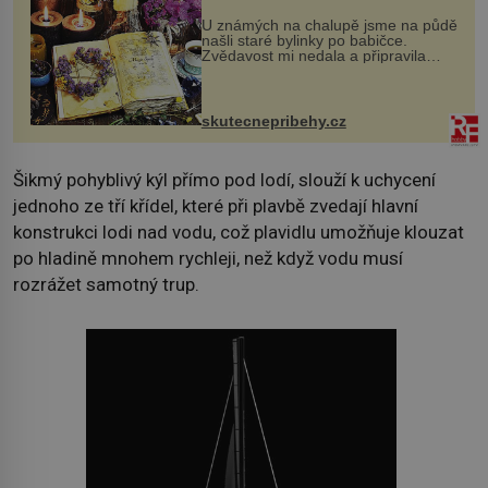
U známých na chalupě jsme na půdě
našli staré bylinky po babičce.
Zvědavost mi nedala a připravila
jsem si z nich lektvar… Zimní pobyt
na chalupě se pro mě vlastní vinou
změnil v děsivý zážitek, na kt...
skutecnepribehy.cz
Šikmý pohyblivý kýl přímo pod lodí, slouží k uchycení
jednoho ze tří křídel, které při plavbě zvedají hlavní
konstrukci lodi nad vodu, což plavidlu umožňuje klouzat
po hladině mnohem rychleji, než když vodu musí
rozrážet samotný trup.