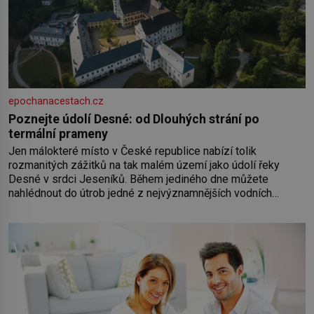
epochanacestach.cz
Poznejte údolí Desné: od Dlouhých strání po
termální prameny
Jen málokteré místo v České republice nabízí tolik
rozmanitých zážitků na tak malém území jako údolí řeky
Desné v srdci Jeseníků. Během jediného dne můžete
nahlédnout do útrob jedné z nejvýznamnějších vodních
elektráren v Evropě, vydat se na horské hřebeny, projet se na
koloběžce a den zakončit poznáváním památek ve Velkých
Losinách nebo v termálním