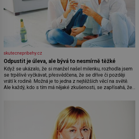
skutecnepribehy.cz
Odpustit je úleva, ale bývá to nesmírně těžké
Když se ukázalo, že si manžel našel milenku, rozhodla jsem
se trpělivě vyčkávat, přesvědčena, že se dříve či později
vrátí k rodině. Možná je to jedna z nejtěžších věcí na světě.
Ale každý, kdo s tím má nějaké zkušenosti, se zapřísahá, že
pokud odpustíte, znatelně se vám uleví. Když se ke mně
doneslo, že si manžel pořídil milenku,