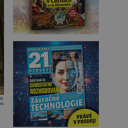
še
ho
i