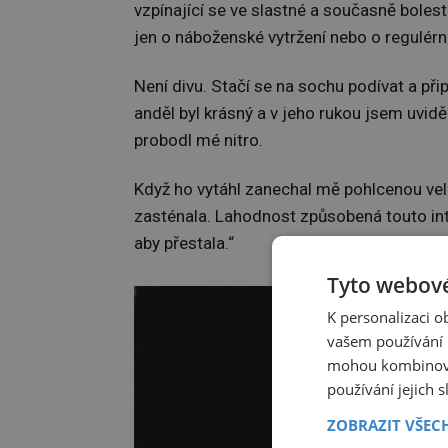
vzpínající se ve slastné a současně bolest
jen o náboženské vytržení nebo o regulér
Není divu. Stačí se na sochu podívat a při
anděl byl krásný a v jeho rukou jsem uvidě
probodl mé nitro.
Když ho vytáhl zanechal mě pohlcenou velko
zasténala. Lahodnost způsobená touto inten
aby přestala.“
Tyto webové
K personalizaci 
vašem používání n
mohou kombinovat
používání jejich 
ZOBRAZIT VŠEC