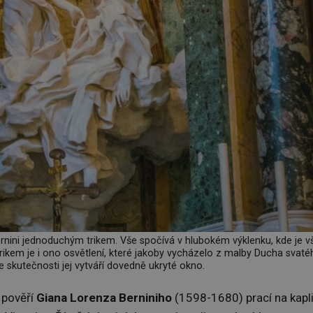
Bernini jednoduchým trikem. Vše spočívá v hlubokém výklenku, kde je v
Trikem je i ono osvětlení, které jakoby vycházelo z malby Ducha svaté
 skutečnosti jej vytváří dovedně ukryté okno.
pověří
Giana Lorenza Berniniho
(1598-1680) prací na kapl