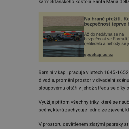
karmelitánského kostela Santa Maria della 
Na hraně přežití. K
bezpečnost teprve 
Až do nedávna se na
bezpečnost ve Formuli 1
nehledělo a nehody se je
Řada pilotů to poznala n
kůži, často s trvalými 
epochaplus.cz
nebo bohužel i ztrátou ž
Dnes nepochopiteln...
Bernini v kapli pracuje v letech 1645-1652
divadla, promění prostor v divadelní scénu,
sloupovému oltáři v jehož středu se díky o
Využije přitom všechny triky, které se nauč
scény, která zachycuje jedno ze zjevení, k
V prostoru osvětleném zlatými paprsky stoj