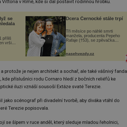
Vittoria v Římě, kde si dal postavit rodinnou hrobku.
dyž se
Dcera Černocké stále trpí
hledala
Tři měsíce po náhlé smrti
manžela, producenta Pepeho
 příliš
Rafaje (†53), se zpěvačka
n vršily.
Barbora Vaculíková (45), dcera
a vlastní
Petry Černocké (75), poprvé
následky
ozvala veřejnosti. Na sociální
nasehvezdy.cz
ivota.
síti sdílela, že se snaží fung...
 a protože je nejen architekt a sochař, ale také vášnivý fanda
 kde příslušníci rodu Cornaro hledí z bočních reliéfů ke
ptické iluzi vznáší sousoší Extáze svaté Terezie.
il jako scénograf při divadelní tvorbě, aby diváka vtáhl do
teré Terezie popisovala.
í se šípem v ruce anděl, který sleduje mladou řeholnici,