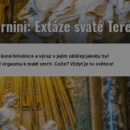
rnini: Extáze svaté Ter
ásná řeholnice a výraz v jejím obličeji jakoby byl
rgasmu k malé smrti. Cože? Vždyť je to světice!