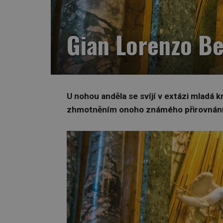
Gian Lorenzo Be
U nohou anděla se svíjí v extázi mladá kr
zhmotněním onoho známého přirovnání o