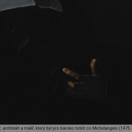
, architekt a malíř, který byl pro baroko totéž co Michelangelo (1475 