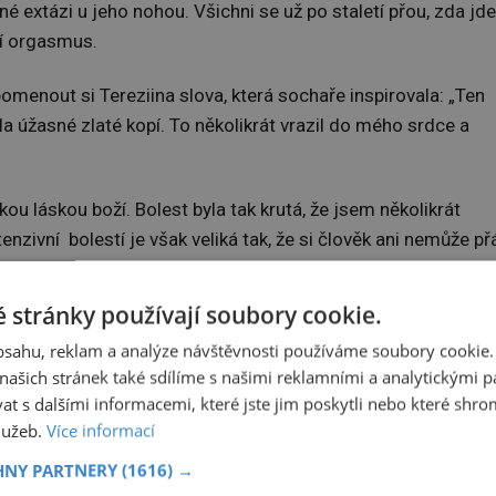
né extázi u jeho nohou. Všichni se už po staletí přou, zda jde
ní orgasmus.
pomenout si Tereziina slova, která sochaře inspirovala: „Ten
la úžasné zlaté kopí. To několikrát vrazil do mého srdce a
u láskou boží. Bolest byla tak krutá, že jsem několikrát
zivní bolestí je však veliká tak, že si člověk ani nemůže př
 stránky používají soubory cookie.
obsahu, reklam a analýze návštěvnosti používáme soubory cookie.
ašich stránek také sdílíme s našimi reklamními a analytickými par
 s dalšími informacemi, které jste jim poskytli nebo které shro
služeb.
Více informací
HNY PARTNERY
(1616) →