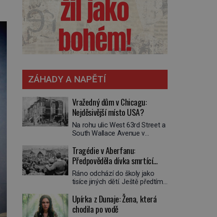
ZÁHADY A NAPĚTÍ
Vražedný dům v Chicagu:
Nejděsivější místo USA?
Na rohu ulic West 63rd Street a
South Wallace Avenue v
Chicagu stojí nenápadná pošta.
Tragédie v Aberfanu:
Nemá žádný speciální nápis ani
pamětní desku. A přesto prý
Předpověděla dívka smrtící
místní zaměstnanci neradi
sesuv půdy?
Ráno odchází do školy jako
chodí do sklepa. Právě tady
tisíce jiných dětí. Ještě předtím
totiž sídlil sériový vrah H. H.
se ale svěří matce s podivným
Holmes a také
Upírka z Dunaje: Žena, která
snem. Ve škole, kterou dobře
nejpropracovanější past na lidi
zná, tentokrát nevidí budovu ani
chodila po vodě
v dějinách americké
spolužáky. Místo nich se před ní
kriminalistiky. Herman Webster