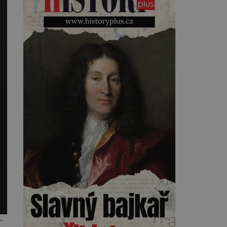
Kearnsovým zlepšovákem.
Začíná spor, kterému génius
obětuje vše – čas, rodinu i sám
sebe. Američan Robert William
Kearns (1927–2005), který
během vlastní svatby přijde […]
–