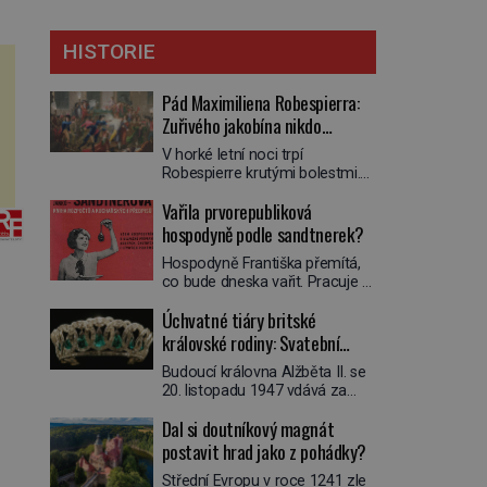
HISTORIE
Pád Maximiliena Robespierra:
Zuřivého jakobína nikdo
nelitoval?
V horké letní noci trpí
Robespierre krutými bolestmi.
Zmítá se na lůžku a hlavou mu
Vařila prvorepubliková
víří kolotoč myšlenek. Když se
probere z mdlob, vzpomene si
hospodyně podle sandtnerek?
na jednu z pařížských
Hospodyně Františka přemítá,
jasnovidek, kterou před lety
co bude dneska vařit. Pracuje v
navštívil. Prorokovala mu
rodině pana rady a ten má
tragický osud. Tehdy se jí
Úchvatné tiáry britské
mlsný jazýček. Zalistuje proto
vysmál. „Robespierre to
rychle v jedné ze „sandtnerek“.
královské rodiny: Svatební
dotáhne hodně daleko,“
„Zaplaťpánbůh, že už
prohlásil o něm jiný významný
klenot Alžbětě II. praskl
Budoucí královna Alžběta II. se
nemusíme chodit s lístky,“
francouzský revolucionář,
20. listopadu 1947 vdává za
povzdechne si směrem ke
Honoré de Mirabeau […]
svého vyvoleného Filipa
služce, kterou má v kuchyni k
Dal si doutníkový magnát
Mountbattena. Aby měla na
ruce. Ještě v prvních letech
obřad ve Westminsteru podle
postavit hrad jako z pohádky?
nové republiky fungoval kvůli
tradice „něco vypůjčeného“, její
nedostatku zboží přídělový
Střední Evropu v roce 1241 zle
matka jí věnuje jedinečný šperk
systém. […]