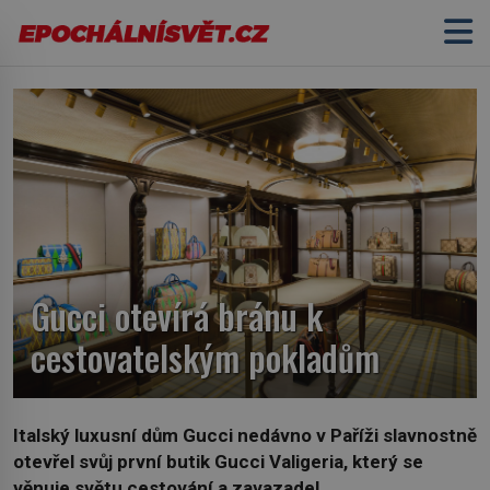
Gucci otevírá bránu k
cestovatelským pokladům
Italský luxusní dům Gucci nedávno v Paříži slavnostně
otevřel svůj první butik Gucci Valigeria, který se
věnuje světu cestování a zavazadel.