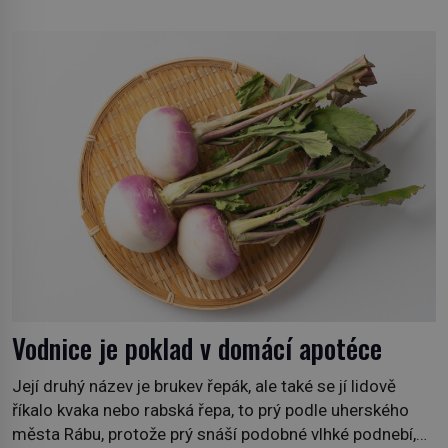
ale symbol tradice a bohaté historie značky. Jde o poctu
Nicolase Ghesquièra rodinnému sídlu Vuittonů na
adrese 18 Rue Louis Vuitton, které bylo postaveno v
roce 1869. […]
Vodnice je poklad v domácí apotéce
Její druhý název je brukev řepák, ale také se jí lidově
říkalo kvaka nebo rabská řepa, to prý podle uherského
města Rábu, protože prý snáší podobné vlhké podnebí,