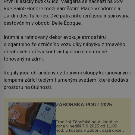
První klasický butik Gucci Valigeria se nachází na 229
Rue Saint-Honoré mezi náměstím Place Vendôme a
Jardin des Tuileries. Dvě patra interiérů jsou inspirována
cestováním v období Belle Époque.
Intimní a rafinovaný dekor evokuje atmosféru
elegantního železničního vozu díky nábytku z tmavého
ořechového dřeva kontrastujícímu s neutrálně
tónovanými zdmi.
Regály jsou ohraničeny ozdobnými sloupy korunovanými
lampami zářící teplým tlumeným světlem, které dodává
prostoru na útulnosti.
ZÁBOŘSKÁ POUŤ 2025
Tradiční Zábořská pouť, která se
koná v neděli 7.9.2025 od 11:00
hod. u kostela v Záboří, části obce
Kly u Mělníka. V programu naleznete