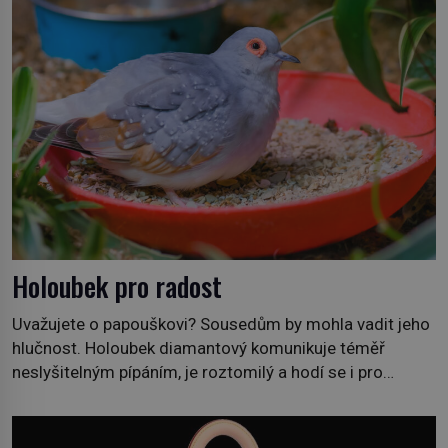
Holoubek pro radost
Uvažujete o papouškovi? Sousedům by mohla vadit jeho
hlučnost. Holoubek diamantový komunikuje téměř
neslyšitelným pípáním, je roztomilý a hodí se i pro
chovatele začátečníky. Jedná se o nenáročného
klidného ptáčka, který většinu dne jen posedává. Hodně
času tráví na zemi, kde sbírá zbytky semínek Jeho