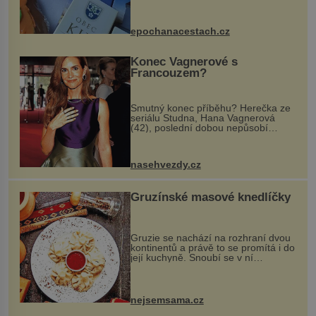
komentovanou prohlídku kostela,
dobovou hudbu, řemesla, atrakce...
epochanacestach.cz
Konec Vagnerové s
Francouzem?
Smutný konec příběhu? Herečka ze
seriálu Studna, Hana Vagnerová
(42), poslední dobou nepůsobí
nejšťastněji. Ačkoli časy její anorexie
jsou už dávno pryč a opět se pyšnila
ženskými křivkami, najednou s...
nasehvezdy.cz
Gruzínské masové knedlíčky
Gruzie se nachází na rozhraní dvou
kontinentů a právě to se promítá i do
její kuchyně. Snoubí se v ní
evropské a asijské chutě a díky tomu
vznikají rozmanité a chuťově bohaté
pokrmy, které rozhodně st...
nejsemsama.cz