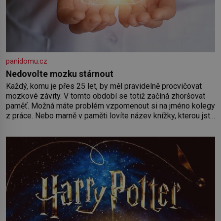
panidomu.cz
Nedovolte mozku stárnout
Každý, komu je přes 25 let, by měl pravidelně procvičovat
mozkové závity. V tomto období se totiž začíná zhoršovat
paměť. Možná máte problém vzpomenout si na jméno kolegy
z práce. Nebo marně v paměti lovíte název knížky, kterou jste
nedávno přečetli. Je to opravdu tak, s věkem jako kdyby se
paměť rozhodla stávkovat. Cvičte