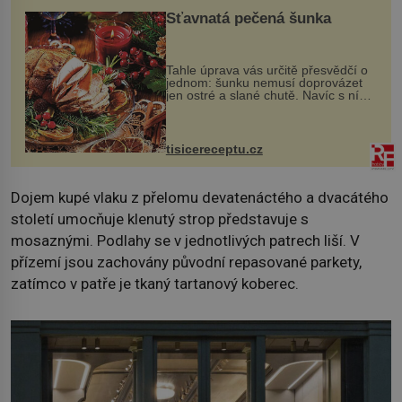
Šťavnatá pečená šunka
Tahle úprava vás určitě přesvědčí o
jednom: šunku nemusí doprovázet
jen ostré a slané chutě. Navíc s ní
nakrmíte poměrně hodně hladových
krků. Ingredience sádlo 3 kg šunky
vcelku 3 stroužky česneku hl...
tisicereceptu.cz
Dojem kupé vlaku z přelomu devatenáctého a dvacátého
století umocňuje klenutý strop představuje s
mosaznými. Podlahy se v jednotlivých patrech liší. V
přízemí jsou zachovány původní repasované parkety,
zatímco v patře je tkaný tartanový koberec.