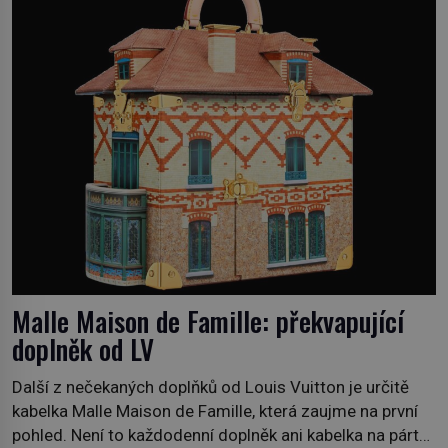
domovinou je prakticky celá Austrálie s výjimkou
pobřežní oblasti. […]
Malle Maison de Famille: překvapující
doplněk od LV
Další z nečekaných doplňků od Louis Vuitton je určitě
kabelka Malle Maison de Famille, která zaujme na první
pohled. Není to každodenní doplněk ani kabelka na párty,