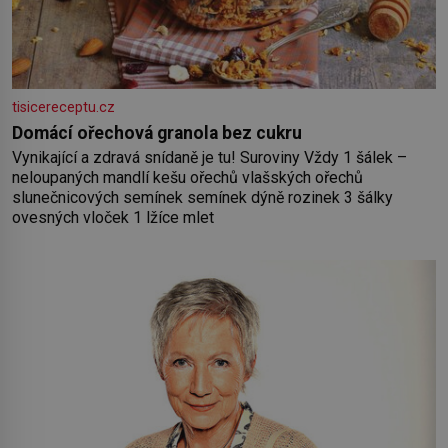
tisicereceptu.cz
Domácí ořechová granola bez cukru
Vynikající a zdravá snídaně je tu! Suroviny Vždy 1 šálek –
neloupaných mandlí kešu ořechů vlašských ořechů
slunečnicových semínek semínek dýně rozinek 3 šálky
ovesných vloček 1 lžíce mlet