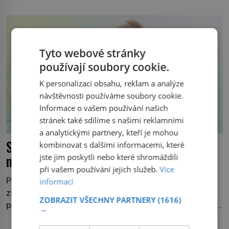
jako je tam. Určitě jste se s ní už setkali, třeba na trzích,
někdy i v obchodech. Její bulvy jsou bílé, nahoře někdy
fialové a chutí […]
Tyto webové stránky
používají soubory cookie.
K personalizaci obsahu, reklam a analýze
návštěvnosti používáme soubory cookie.
Informace o vašem používání našich
stránek také sdílíme s našimi reklamními
a analytickými partnery, kteří je mohou
Swarovski vytvořil s Arianou Grande
kombinovat s dalšími informacemi, které
mytickou zahradu
jste jim poskytli nebo které shromáždili
při vašem používání jejich služeb.
Více
Po úspěchu první spolupráce s Arianou Grande nyní
informací
značka představuje její pokračování. Nová kolekce
ZOBRAZIT VŠECHNY PARTNERY
(1616)
propojuje fantazii, přírodu a jemné řemeslné zpracování
→
do svěžího, prosvětleného designového příběhu. Téměř