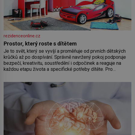
rezidenceonline.cz
Prostor, který roste s dítětem
Je to svět, který se vyvíjí a proměňuje od prvních dětských
krůčků až po dospívání. Správně navržený pokoj podporuje
bezpečí, kreativitu, soustředění i odpočinek a reaguje na
každou etapu života a specifické potřeby dítěte. Pro
nejmenší je klíčová jednoduchost, měkkost a bezpečí, proto
by pokoj miminka měl působit především klidně a útulně.
Předškolní věk je