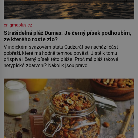
enigmaplus.cz
Strašidelná pláž Dumas: Je černý písek podhoubím,
ze kterého roste zlo?
V indickém svazovém státu Gudžarát se nachází část
pobřeží, které má hodně temnou pověst. Jistě k tomu
přispívá i černý písek této pláže. Proč má pláž takové
netypické zbarvení? Nakolik jsou pravd