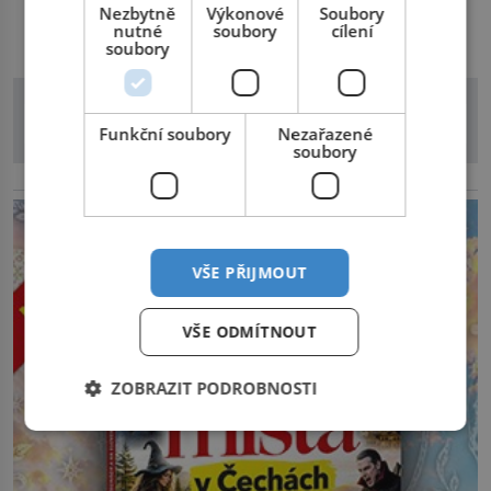
třicítka šperků působí hravě a zároveň rafinovaně.
Nezbytně
Výkonové
Soubory
DALŠÍ ČLÁNKY Z RUBRIKY
Spolupráce mezi značkou Swarovski a zpěvačkou a
nutné
soubory
cílení
soubory
herečkou Arianou Grande vstupuje do nové kapitoly. Po
debutové kolekci, která představila moderní […]
Funkční soubory
Nezařazené
soubory
reklama
VŠE PŘIJMOUT
VŠE ODMÍTNOUT
ZOBRAZIT PODROBNOSTI