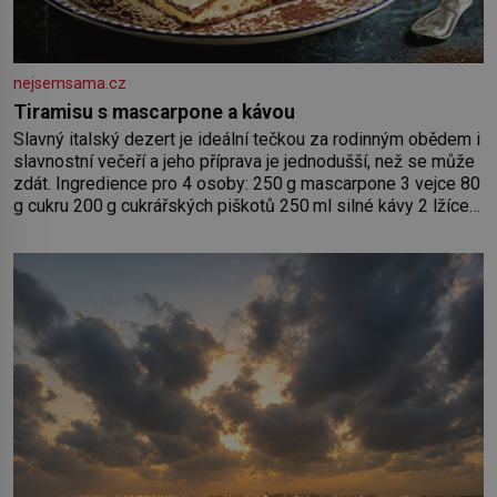
nejsemsama.cz
Tiramisu s mascarpone a kávou
Slavný italský dezert je ideální tečkou za rodinným obědem i
slavnostní večeří a jeho příprava je jednodušší, než se může
zdát. Ingredience pro 4 osoby: 250 g mascarpone 3 vejce 80
g cukru 200 g cukrářských piškotů 250 ml silné kávy 2 lžíce
amaretta kakao na posypání Postup: Oddělte žloutky od
bílků. Žloutky vyšlehejte s cukrem do světlé pěny a postupně
do nich vmíchejte mascarpone, aby vznikl hladký