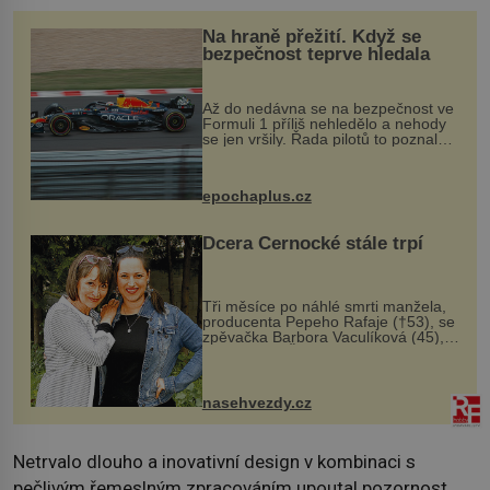
Na hraně přežití. Když se
bezpečnost teprve hledala
Až do nedávna se na bezpečnost ve
Formuli 1 příliš nehledělo a nehody
se jen vršily. Řada pilotů to poznala
na vlastní kůži, často s trvalými
následky nebo bohužel i ztrátou
života. Dnes nepochopiteln...
epochaplus.cz
Dcera Černocké stále trpí
Tři měsíce po náhlé smrti manžela,
producenta Pepeho Rafaje (†53), se
zpěvačka Barbora Vaculíková (45),
dcera Petry Černocké (75), poprvé
ozvala veřejnosti. Na sociální síti
sdílela, že se snaží fung...
nasehvezdy.cz
Netrvalo dlouho a inovativní design v kombinaci s
pečlivým řemeslným zpracováním upoutal pozornost