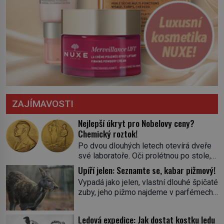
ZAJÍMAVOSTI
Nejlepší úkryt pro Nobelovy ceny?
Chemický roztok!
Po dvou dlouhých letech otevírá dveře
své laboratoře. Oči prolétnou po stole,
aby pak ulpěly na regálu, kde se nachází
Upíří jelen: Seznamte se, kabar pižmový!
všemožné látky. Hledá žluto-oranžovou
Vypadá jako jelen, vlastní dlouhé špičaté
tekutinu, jakmile ji zahlédne, nesmírně
zuby, jeho pižmo najdeme v parfémech
se mu uleví. Teď může svůj plán
celého světa a narazit na něj je velice
dokončit. Pod termínem aqua regia se
těžké. Tato charakteristika sedí na
skrývá směs s názvem lučavka
Ledová expedice: Jak dostat kostku ledu
jediného zástupce zvířecí říše – kabara