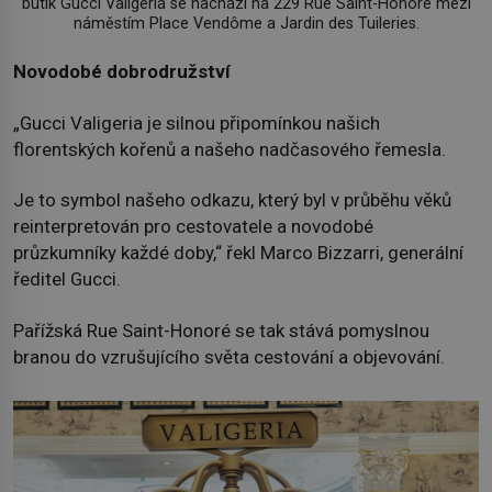
butik Gucci Valigeria se nachází na 229 Rue Saint-Honoré mezi
náměstím Place Vendôme a Jardin des Tuileries.
Novodobé dobrodružství
„Gucci Valigeria je silnou připomínkou našich
florentských kořenů a našeho nadčasového řemesla.
Je to symbol našeho odkazu, který byl v průběhu věků
reinterpretován pro cestovatele a novodobé
průzkumníky každé doby,“ řekl Marco Bizzarri, generální
ředitel Gucci.
Pařížská Rue Saint-Honoré se tak stává pomyslnou
branou do vzrušujícího světa cestování a objevování.