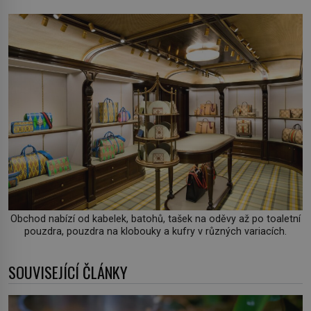
Obchod nabízí od kabelek, batohů, tašek na oděvy až po toaletní
pouzdra, pouzdra na klobouky a kufry v různých variacích.
SOUVISEJÍCÍ ČLÁNKY