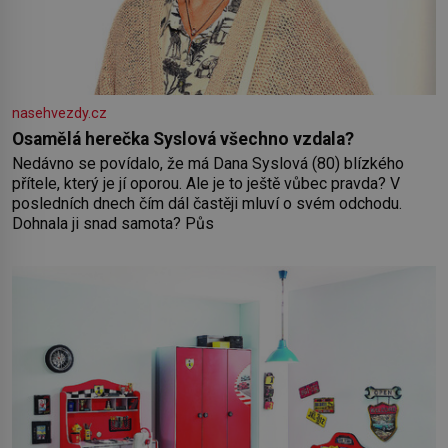
nasehvezdy.cz
Osamělá herečka Syslová všechno vzdala?
Nedávno se povídalo, že má Dana Syslová (80) blízkého
přítele, který je jí oporou. Ale je to ještě vůbec pravda? V
posledních dnech čím dál častěji mluví o svém odchodu.
Dohnala ji snad samota? Půs