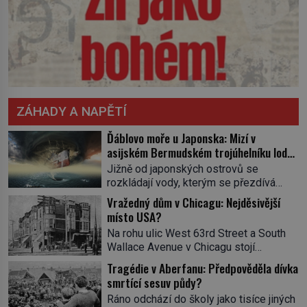
ZÁHADY A NAPĚTÍ
Ďáblovo moře u Japonska: Mizí v
asijském Bermudském trojúhelníku lodě
ve spárech neznámé síly?
Jižně od japonských ostrovů se
rozkládají vody, kterým se přezdívá
Ďáblovo moře. Vypráví se o lodích
Vražedný dům v Chicagu: Nejděsivější
mizejících beze stopy, podivných
místo USA?
světlech, zrádných proudech i mořských
Na rohu ulic West 63rd Street a South
dracích, kteří měli tyto končiny střežit už
Wallace Avenue v Chicagu stojí
v dávných legendách. Je tichomořský
nenápadná pošta. Nemá žádný speciální
Dračí trojúhelník skutečně prokletým
Tragédie v Aberfanu: Předpověděla dívka
nápis ani pamětní desku. A přesto prý
místem, nebo se zde jen nebezpečná
smrtící sesuv půdy?
místní zaměstnanci neradi chodí do
příroda proměnila v jednu z
Ráno odchází do školy jako tisíce jiných
sklepa. Právě tady totiž sídlil sériový
nejpůsobivějších námořních záhad? […]