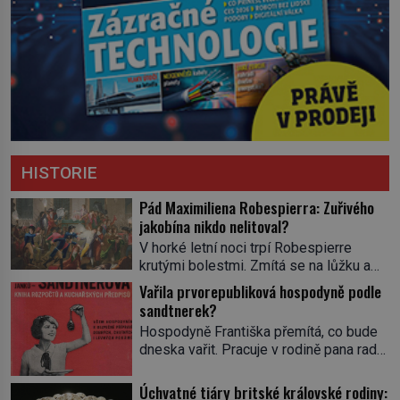
HISTORIE
Pád Maximiliena Robespierra: Zuřivého
jakobína nikdo nelitoval?
V horké letní noci trpí Robespierre
krutými bolestmi. Zmítá se na lůžku a
hlavou mu víří kolotoč myšlenek. Když
Vařila prvorepubliková hospodyně podle
se probere z mdlob, vzpomene si na
sandtnerek?
jednu z pařížských jasnovidek, kterou
Hospodyně Františka přemítá, co bude
před lety navštívil. Prorokovala mu
dneska vařit. Pracuje v rodině pana rady
tragický osud. Tehdy se jí vysmál.
a ten má mlsný jazýček. Zalistuje proto
„Robespierre to dotáhne hodně daleko,“
rychle v jedné ze „sandtnerek“.
Úchvatné tiáry britské královské rodiny:
prohlásil o něm jiný významný