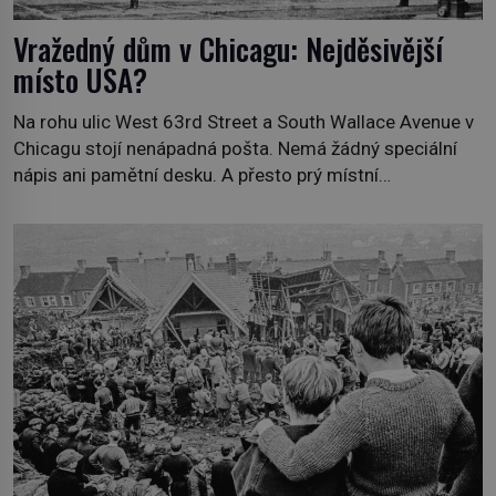
Vražedný dům v Chicagu: Nejděsivější
místo USA?
Na rohu ulic West 63rd Street a South Wallace Avenue v
Chicagu stojí nenápadná pošta. Nemá žádný speciální
nápis ani pamětní desku. A přesto prý místní
zaměstnanci neradi chodí do sklepa. Právě tady totiž
sídlil sériový vrah H. H. Holmes a také nejpropracovanější
past na lidi v dějinách americké kriminalistiky. Herman
Webster Mudgett (1861–1896) přijíždí […]