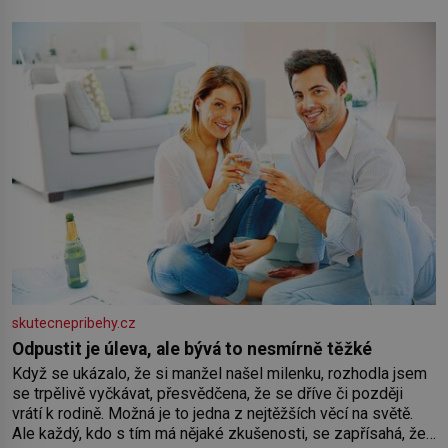
koloběžce a den zakončit poznáváním památek ve Velkých
Losinách nebo v termálním
skutecnepribehy.cz
Odpustit je úleva, ale bývá to nesmírně těžké
Když se ukázalo, že si manžel našel milenku, rozhodla jsem
se trpělivě vyčkávat, přesvědčena, že se dříve či později
vrátí k rodině. Možná je to jedna z nejtěžších věcí na světě.
Ale každý, kdo s tím má nějaké zkušenosti, se zapřísahá, že