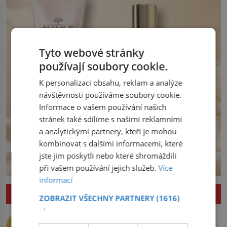
království. Zajistit hodlá především
severní hranici. Na […]
Tyto webové stránky
používají soubory cookie.
K personalizaci obsahu, reklam a analýze
návštěvnosti používáme soubory cookie.
Informace o vašem používání našich
stránek také sdílíme s našimi reklamními
a analytickými partnery, kteří je mohou
kombinovat s dalšími informacemi, které
jste jim poskytli nebo které shromáždili
při vašem používání jejich služeb.
Více
informací
ZAJÍMAVOSTI
ZOBRAZIT VŠECHNY PARTNERY
(1616)
→
Nejlepší úkryt pro Nobelovy ceny?
Chemický roztok!