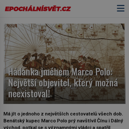
Hádanka jménem Marco Polo:
Největší objevitel, který možná
neexistoval!
Má jít o jednoho z největších cestovatelů všech dob.
Benátský kupec Marco Polo prý navštívil Čínu i Dálný
východ, potkal se s významnými vládci a spatřil