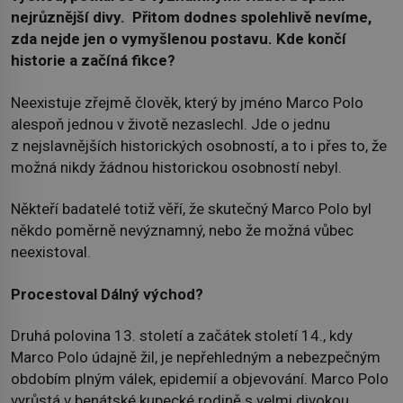
nejrůznější divy. Přitom dodnes spolehlivě nevíme,
zda nejde jen o vymyšlenou postavu. Kde končí
historie a začíná fikce?
Neexistuje zřejmě člověk, který by jméno Marco Polo
alespoň jednou v životě nezaslechl. Jde o jednu
z nejslavnějších historických osobností, a to i přes to, že
možná nikdy žádnou historickou osobností nebyl.
Někteří badatelé totiž věří, že skutečný Marco Polo byl
někdo poměrně nevýznamný, nebo že možná vůbec
neexistoval.
Procestoval Dálný východ?
Druhá polovina 13. století a začátek století 14., kdy
Marco Polo údajně žil, je nepřehledným a nebezpečným
obdobím plným válek, epidemií a objevování. Marco Polo
vyrůstá v benátské kupecké rodině s velmi divokou