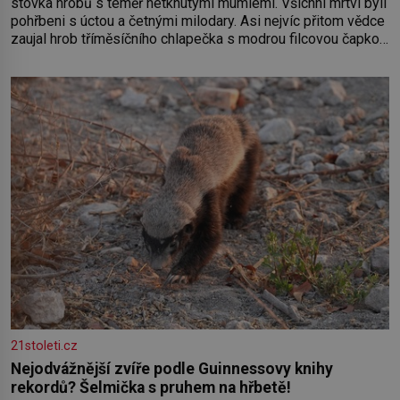
stovka hrobů s téměř netknutými mumiemi. Všichni mrtví byli
pohřbeni s úctou a četnými milodary. Asi nejvíc přitom vědce
zaujal hrob tříměsíčního chlapečka s modrou filcovou čapkou,
z níž se draly blonďaté vlásky. Fakt, že jsou těla dávných lidí
nesmírně dobře zachovalá, přičítají odborníci zdejším
klimatickým podmínkám. Sucho, prosolené písky a extrémně
21stoleti.cz
Nejodvážnější zvíře podle Guinnessovy knihy
rekordů? Šelmička s pruhem na hřbetě!