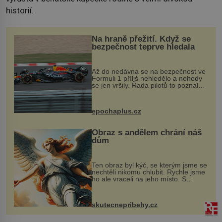
historií.
Na hraně přežití. Když se
bezpečnost teprve hledala
Až do nedávna se na bezpečnost ve
Formuli 1 příliš nehledělo a nehody
se jen vršily. Řada pilotů to poznala
na vlastní kůži, často s trvalými
následky nebo bohužel i ztrátou
života. Dnes nepochopiteln...
epochaplus.cz
Obraz s andělem chrání náš
dům
Ten obraz byl kýč, se kterým jsme se
nechtěli nikomu chlubit. Rychle jsme
ho ale vraceli na jeho místo. S
manželem Vaškem jsme si pořídili
chaloupku, takový domek na severu
Čech, kde jsme si naplánova...
skutecnepribehy.cz