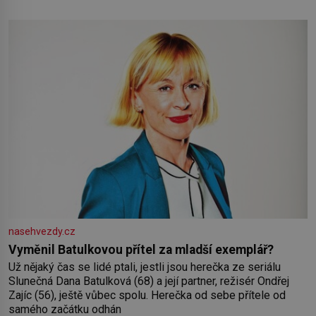
pokud odpustíte, znatelně se vám uleví. Když se ke mně
doneslo, že si manžel pořídil milenku,
nasehvezdy.cz
Vyměnil Batulkovou přítel za mladší exemplář?
Už nějaký čas se lidé ptali, jestli jsou herečka ze seriálu
Slunečná Dana Batulková (68) a její partner, režisér Ondřej
Zajíc (56), ještě vůbec spolu. Herečka od sebe přítele od
samého začátku odhán