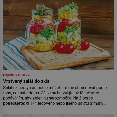
Předškolní věk je
nejsemsama.cz
Vrstvený salát do skla
Salát na cesty i do práce můžete různě obměňovat podle
toho, co máte doma. Zálivkou ho zalijte až těsně před
podáváním, aby zeleninu nerozmočila. Na 2 porce
potřebujete: ✿ 1/4 ledového nebo jiného salátu (římský
salát, polníček…) ✿ 1 malá konzerva kukuřice ✿ ½ okurky ✿
2 rajčata Zálivka: ✿ 4 lžíce olivového oleje ✿ 1 lžíci citronové