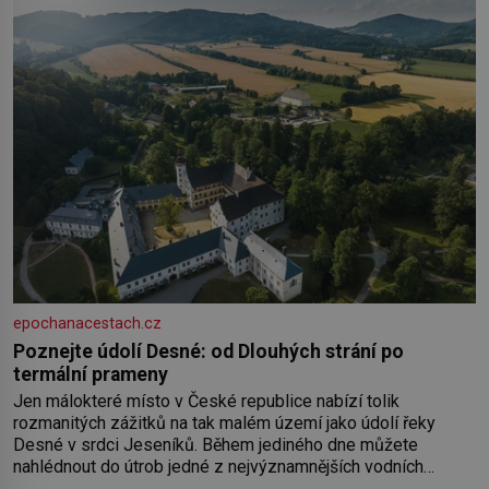
epochanacestach.cz
Poznejte údolí Desné: od Dlouhých strání po
termální prameny
Jen málokteré místo v České republice nabízí tolik
rozmanitých zážitků na tak malém území jako údolí řeky
Desné v srdci Jeseníků. Během jediného dne můžete
nahlédnout do útrob jedné z nejvýznamnějších vodních
elektráren v Evropě, vydat se na horské hřebeny, projet se na