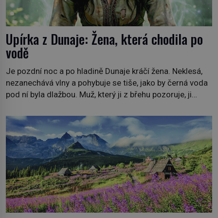
Upírka z Dunaje: Žena, která chodila po
vodě
Je pozdní noc a po hladině Dunaje kráčí žena. Neklesá,
nezanechává vlny a pohybuje se tiše, jako by černá voda
pod ní byla dlažbou. Muž, který ji z břehu pozoruje, ji
údajně poznává, jenže Ruža Vlajna má být v tu chvíli
mrtvá celé století. Vesnice Kisiljevo v severovýchodním
Srbsku má s upíry nevyřízené účty. […]