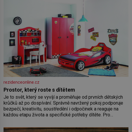
rezidenceonline.cz
Prostor, který roste s dítětem
Je to svět, který se vyvíjí a proměňuje od prvních dětských
krůčků až po dospívání. Správně navržený pokoj podporuje
bezpečí, kreativitu, soustředění i odpočinek a reaguje na
každou etapu života a specifické potřeby dítěte. Pro
nejmenší je klíčová jednoduchost, měkkost a bezpečí, proto
by pokoj miminka měl působit především klidně a útulně.