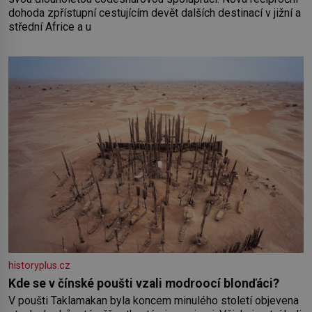
dohoda zpřístupní cestujícím devět dalších destinací v jižní a
střední Africe a u
historyplus.cz
Kde se v čínské poušti vzali modroocí blonďáci?
V poušti Taklamakan byla koncem minulého století objevena