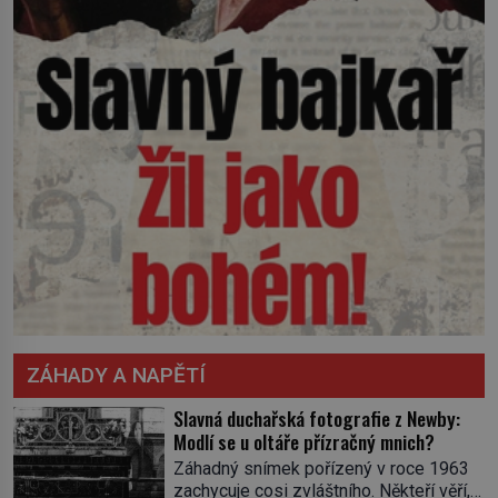
ZÁHADY A NAPĚTÍ
Slavná duchařská fotografie z Newby:
Modlí se u oltáře přízračný mnich?
Záhadný snímek pořízený v roce 1963
zachycuje cosi zvláštního. Někteří věří,