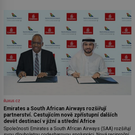
iluxus.cz
Emirates a South African Airways rozšiřují
partnerství. Cestujícím nově zpřístupní dalších
devět destinací v jižní a střední Africe
Společnosti Emirates a South African Airways (SAA) rozšiřují
svou dlouholetou codesharovou spolupráci. Nová reciproční