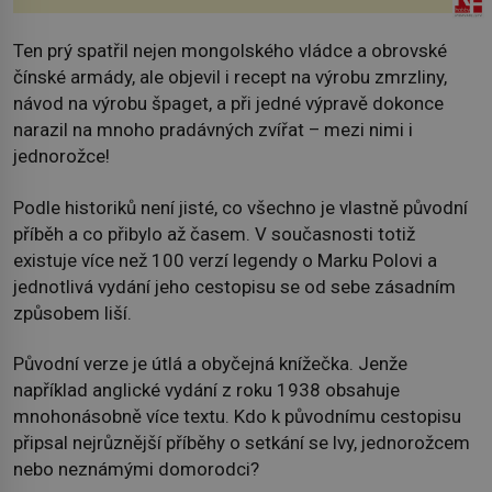
Ten prý spatřil nejen mongolského vládce a obrovské
čínské armády, ale objevil i recept na výrobu zmrzliny,
návod na výrobu špaget, a při jedné výpravě dokonce
narazil na mnoho pradávných zvířat – mezi nimi i
jednorožce!
Podle historiků není jisté, co všechno je vlastně původní
příběh a co přibylo až časem. V současnosti totiž
existuje více než 100 verzí legendy o Marku Polovi a
jednotlivá vydání jeho cestopisu se od sebe zásadním
způsobem liší.
Původní verze je útlá a obyčejná knížečka. Jenže
například anglické vydání z roku 1938 obsahuje
mnohonásobně více textu. Kdo k původnímu cestopisu
připsal nejrůznější příběhy o setkání se lvy, jednorožcem
nebo neznámými domorodci?