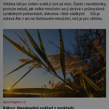
Většina lidí po celém světě jí soli až moc. Často i nevědomky,
protože netuší, jak velké množství se jí skrývá v průmyslově
vyráběných potravinách, dokonce i těch sladkých. Sůl je
zdravá Ale v ani ne třetinovém množství, než je pro většinu
populace běžné. Její základní složky– sodík a chlór – jsou
zásadní pro správné hospodaření
epochaplus.cz
Rákos: Nenápadný poklad z mokřadů