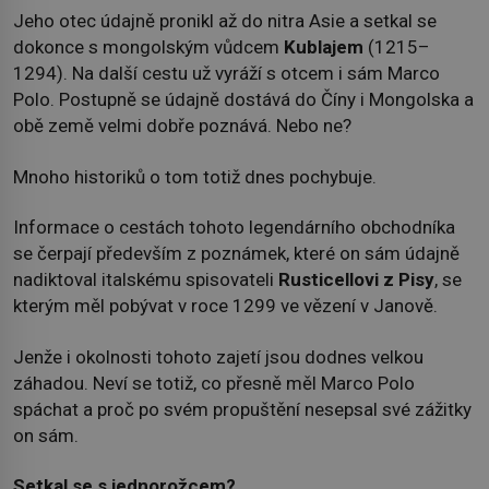
Jeho otec údajně pronikl až do nitra Asie a setkal se
dokonce s mongolským vůdcem
Kublajem
(1215–
1294). Na další cestu už vyráží s otcem i sám Marco
Polo. Postupně se údajně dostává do Číny i Mongolska a
obě země velmi dobře poznává. Nebo ne?
Mnoho historiků o tom totiž dnes pochybuje.
Informace o cestách tohoto legendárního obchodníka
se čerpají především z poznámek, které on sám údajně
nadiktoval italskému spisovateli
Rusticellovi z Pisy
, se
kterým měl pobývat v roce 1299 ve vězení v Janově.
Jenže i okolnosti tohoto zajetí jsou dodnes velkou
záhadou. Neví se totiž, co přesně měl Marco Polo
spáchat a proč po svém propuštění nesepsal své zážitky
on sám.
Setkal se s jednorožcem?