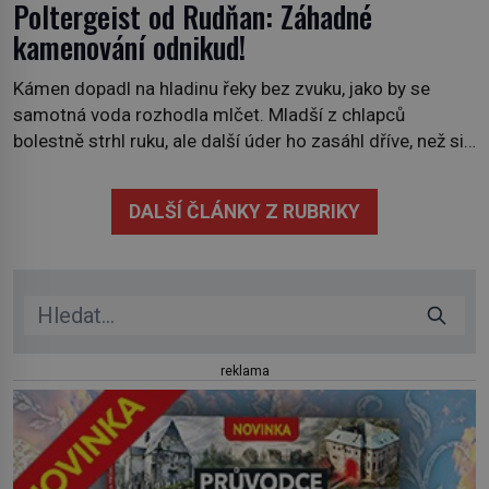
Poltergeist od Rudňan: Záhadné
kamenování odnikud!
Kámen dopadl na hladinu řeky bez zvuku, jako by se
samotná voda rozhodla mlčet. Mladší z chlapců
bolestně strhl ruku, ale další úder ho zasáhl dříve, než si
vůbec uvědomil pohyb: tiše, nelidsky přesně. „Odkud…?“
zachrčel starší student, ale v houštině na břehu nebyl
DALŠÍ ČLÁNKY Z RUBRIKY
nikdo, kdo by po nich mohl cokoliv házet. A když se […]
reklama