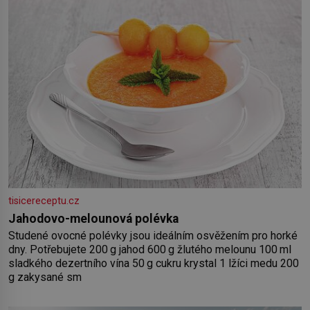
šťávy ✿ ½ stroužku
tisicereceptu.cz
Jahodovo-melounová polévka
Studené ovocné polévky jsou ideálním osvěžením pro horké
dny. Potřebujete 200 g jahod 600 g žlutého melounu 100 ml
sladkého dezertního vína 50 g cukru krystal 1 lžíci medu 200
g zakysané sm