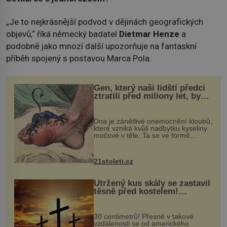
„Je to nejkrásnější podvod v dějinách geografických
objevů,“ říká německý badatel
Dietmar Henze
a
podobně jako mnozí další upozorňuje na fantaskní
příběh spojený s postavou Marca Pola.
Gen, který naši lidští předci
ztratili před miliony let, by
mohl pomoci s léčbou
„nemoci králů“
Dna je zánětlivé onemocnění kloubů,
které vzniká kvůli nadbytku kyseliny
močové v těle. Ta se ve formě
krystalků ukládá v blízkosti kloubů,
nejčastěji přitom postihuje palce na
nohou, a způsobuje bole...
21stoleti.cz
Utržený kus skály se zastavil
těsně před kostelem!
Ochránila ho boží síla?
30 centimetrů! Přesně v takové
vzdálenosti se od amerického