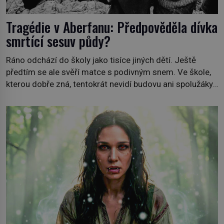
Tragédie v Aberfanu: Předpověděla dívka
smrtící sesuv půdy?
Ráno odchází do školy jako tisíce jiných dětí. Ještě
předtím se ale svěří matce s podivným snem. Ve škole,
kterou dobře zná, tentokrát nevidí budovu ani spolužáky.
Místo nich se před ní tyčí cosi temného. O několik hodin
později je mrtvá. Mohla devítiletá Zahlédla vlastní
osud? Dne 21. října 1966 se velšská vesnice Aberfan […]