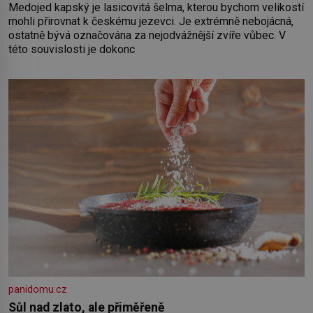
Medojed kapský je lasicovitá šelma, kterou bychom velikostí
mohli přirovnat k českému jezevci. Je extrémně nebojácná,
ostatně bývá označována za nejodvážnější zvíře vůbec. V
této souvislosti je dokonc
panidomu.cz
Sůl nad zlato, ale přiměřeně