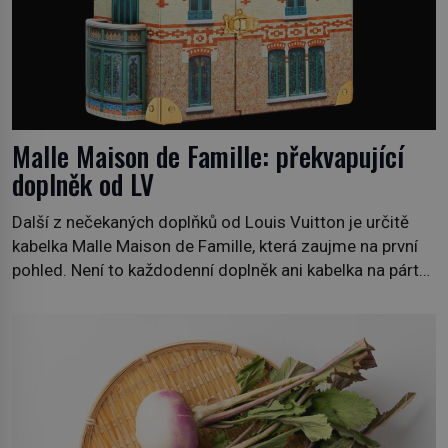
Malle Maison de Famille: překvapující
doplněk od LV
Další z nečekaných doplňků od Louis Vuitton je určitě
kabelka Malle Maison de Famille, která zaujme na první
pohled. Není to každodenní doplněk ani kabelka na párty,
ale symbol tradice a bohaté historie značky. Jde o poctu
Nicolase Ghesquièra rodinnému sídlu Vuittonů na
adrese 18 Rue Louis Vuitton, které bylo postaveno v
roce 1869. […]