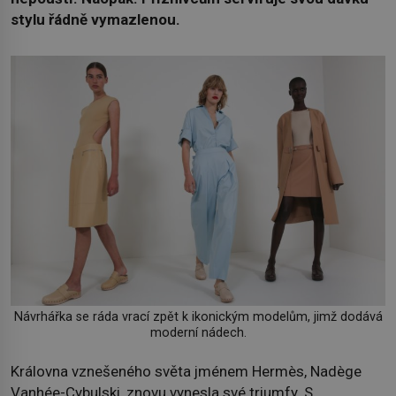
stylu řádně vymazlenou.
Návrhářka se ráda vrací zpět k ikonickým modelům, jimž dodává
moderní nádech.
Královna vznešeného světa jménem Hermès, Nadège
Vanhée-Cybulski, znovu vynesla své triumfy. S