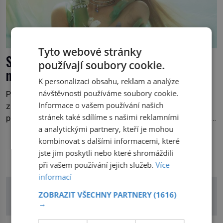
Tyto webové stránky
Swarovski vytvořil s Arianou Grande
používají soubory cookie.
mytickou zahradu
K personalizaci obsahu, reklam a analýze
návštěvnosti používáme soubory cookie.
Po úspěchu první spolupráce s Arianou Grande nyní
Informace o vašem používání našich
značka představuje její pokračování. Nová kolekce
stránek také sdílíme s našimi reklamními
propojuje fantazii, přírodu a jemné řemeslné zpracování
a analytickými partnery, kteří je mohou
do svěžího, prosvětleného designového příběhu. Téměř
kombinovat s dalšími informacemi, které
třicítka šperků působí hravě a zároveň rafinovaně.
DALŠÍ ČLÁNKY Z RUBRIKY
jste jim poskytli nebo které shromáždili
Spolupráce mezi značkou Swarovski a zpěvačkou a
při vašem používání jejich služeb.
Více
herečkou Arianou Grande vstupuje do nové kapitoly. Po
informací
debutové kolekci, která představila moderní […]
ZOBRAZIT VŠECHNY PARTNERY
(1616)
→