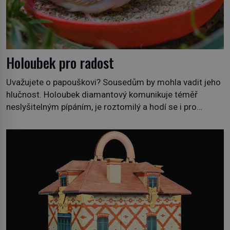
Holoubek pro radost
Uvažujete o papouškovi? Sousedům by mohla vadit jeho
hlučnost. Holoubek diamantový komunikuje téměř
neslyšitelným pípáním, je roztomilý a hodí se i pro
chovatele začátečníky. Jedná se o nenáročného
klidného ptáčka, který většinu dne jen posedává. Hodně
času tráví na zemi, kde sbírá zbytky semínek Jeho
domovinou je prakticky celá Austrálie s výjimkou
pobřežní oblasti. […]