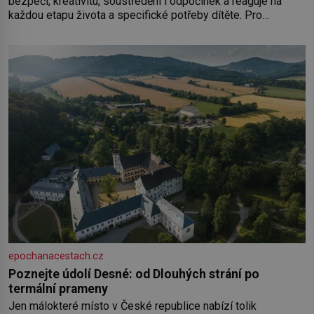
bezpečí, kreativitu, soustředění i odpočinek a reaguje na
každou etapu života a specifické potřeby dítěte. Pro
nejmenší je klíčová jednoduchost, měkkost a bezpečí, proto
by pokoj miminka měl působit především klidně a útulně.
Předškolní věk je
epochanacestach.cz
Poznejte údolí Desné: od Dlouhých strání po
termální prameny
Jen málokteré místo v České republice nabízí tolik