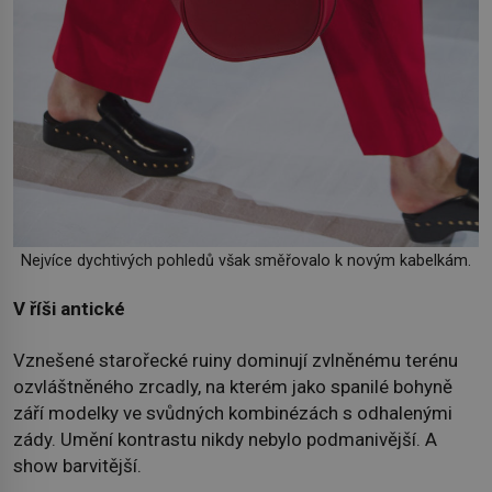
Nejvíce dychtivých pohledů však směřovalo k novým kabelkám.
V říši antické
Vznešené starořecké ruiny dominují zvlněnému terénu
ozvláštněného zrcadly, na kterém jako spanilé bohyně
září modelky ve svůdných kombinézách s odhalenými
zády. Umění kontrastu nikdy nebylo podmanivější. A
show barvitější.