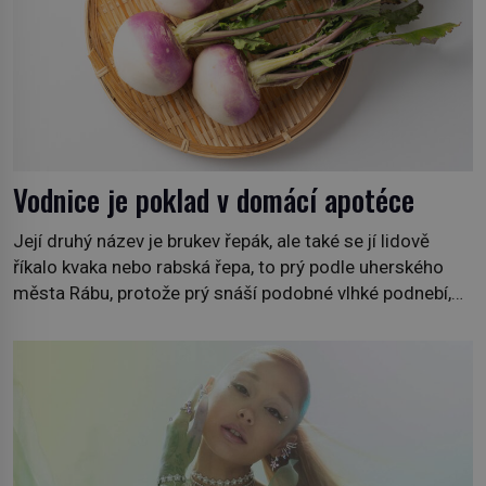
Vodnice je poklad v domácí apotéce
Její druhý název je brukev řepák, ale také se jí lidově
říkalo kvaka nebo rabská řepa, to prý podle uherského
města Rábu, protože prý snáší podobné vlhké podnebí,
jako je tam. Určitě jste se s ní už setkali, třeba na trzích,
někdy i v obchodech. Její bulvy jsou bílé, nahoře někdy
fialové a chutí […]