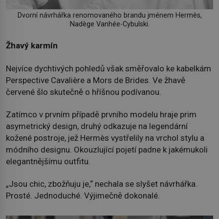
Dvorní návrhářka renomovaného brandu jménem Hermès,
Nadège Vanhée-Cybulski.
Žhavý karmín
Nejvíce dychtivých pohledů však směřovalo ke kabelkám
Perspective Cavalière a Mors de Brides. Ve žhavě
červené šlo skutečně o hříšnou podívanou.
Zatímco v prvním případě prvního modelu hraje prim
asymetrický design, druhý odkazuje na legendární
kožené postroje, jež Hermès vystřelily na vrchol stylu a
módního designu. Okouzlující pojetí padne k jakémukoli
elegantnějšímu outfitu.
„Jsou chic, zbožňuju je,“ nechala se slyšet návrhářka.
Prosté. Jednoduché. Výjimečně dokonalé.