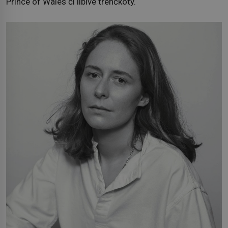
Prince of Wales či líbivé trenčkoty.