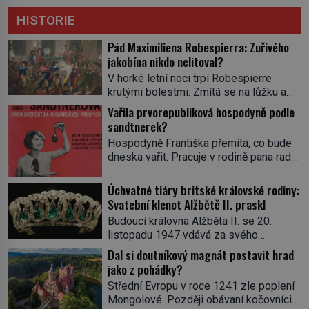
HISTORIE
Pád Maximiliena Robespierra: Zuřivého
jakobína nikdo nelitoval?
V horké letní noci trpí Robespierre
krutými bolestmi. Zmítá se na lůžku a
hlavou mu víří kolotoč myšlenek. Když
Vařila prvorepubliková hospodyně podle
se probere z mdlob, vzpomene si na
sandtnerek?
jednu z pařížských jasnovidek, kterou
Hospodyně Františka přemítá, co bude
před lety navštívil. Prorokovala mu
dneska vařit. Pracuje v rodině pana rady
tragický osud. Tehdy se jí vysmál.
a ten má mlsný jazýček. Zalistuje proto
„Robespierre to dotáhne hodně daleko,“
rychle v jedné ze „sandtnerek“.
Úchvatné tiáry britské královské rodiny:
prohlásil o něm jiný významný
„Zaplaťpánbůh, že už nemusíme chodit
Svatební klenot Alžbětě II. praskl
francouzský revolucionář, Honoré de
s lístky,“ povzdechne si směrem ke
Mirabeau […]
Budoucí královna Alžběta II. se 20.
služce, kterou má v kuchyni k ruce.
listopadu 1947 vdává za svého
Ještě v prvních letech nové republiky
vyvoleného Filipa Mountbattena. Aby
Dal si doutníkový magnát postavit hrad
fungoval kvůli nedostatku zboží
měla na obřad ve Westminsteru podle
jako z pohádky?
přídělový systém. […]
tradice „něco vypůjčeného“, její matka jí
Střední Evropu v roce 1241 zle poplení
věnuje jedinečný šperk ze své
Mongolové. Později obávaní kočovníci
soukromé kolekce – diamantovou tiáru