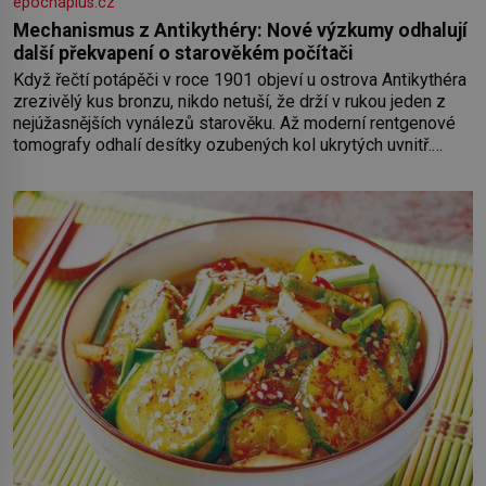
epochaplus.cz
Mechanismus z Antikythéry: Nové výzkumy odhalují
další překvapení o starověkém počítači
Když řečtí potápěči v roce 1901 objeví u ostrova Antikythéra
zrezivělý kus bronzu, nikdo netuší, že drží v rukou jeden z
nejúžasnějších vynálezů starověku. Až moderní rentgenové
tomografy odhalí desítky ozubených kol ukrytých uvnitř.
Mechanismus z Antikythéry je dnes považován za nejstarší
známý analogový počítač na světě. Přesto ani po více než
sto letech výzkumu