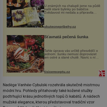
U známých na chalupě jsme na půdě
našli staré bylinky po babičce.
Zvědavost mi nedala a připravila
jsem si z nich lektvar… Zimní pobyt
na chalupě se pro mě vlastní vinou
změnil v děsivý zážitek, na kt...
skutecnepribehy.cz
Šťavnatá pečená šunka
Tahle úprava vás určitě přesvědčí o
jednom: šunku nemusí doprovázet
jen ostré a slané chutě. Navíc s ní
nakrmíte poměrně hodně hladových
krků. Ingredience sádlo 3 kg šunky
vcelku 3 stroužky česneku hl...
tisicereceptu.cz
Nadège Vanhée-Cybulski rozehrála skutečně mistrnou
módní hru. Pohledy přitahovaly také kožené stužky
podtrhující krásu jednotlivých topů či kabátů. A nádech
mužské elegance, kterou představoval tradiční vzor