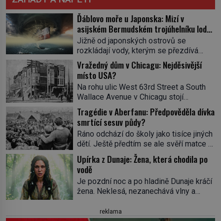
Ďáblovo moře u Japonska: Mizí v
asijském Bermudském trojúhelníku lodě
ve spárech neznámé síly?
Jižně od japonských ostrovů se
rozkládají vody, kterým se přezdívá
Ďáblovo moře. Vypráví se o lodích
Vražedný dům v Chicagu: Nejděsivější
mizejících beze stopy, podivných
místo USA?
světlech, zrádných proudech i mořských
Na rohu ulic West 63rd Street a South
dracích, kteří měli tyto končiny střežit už
Wallace Avenue v Chicagu stojí
v dávných legendách. Je tichomořský
nenápadná pošta. Nemá žádný speciální
Dračí trojúhelník skutečně prokletým
Tragédie v Aberfanu: Předpověděla dívka
nápis ani pamětní desku. A přesto prý
místem, nebo se zde jen nebezpečná
smrtící sesuv půdy?
místní zaměstnanci neradi chodí do
příroda proměnila v jednu z
Ráno odchází do školy jako tisíce jiných
sklepa. Právě tady totiž sídlil sériový
nejpůsobivějších námořních záhad? […]
dětí. Ještě předtím se ale svěří matce s
vrah H. H. Holmes a také
podivným snem. Ve škole, kterou dobře
nejpropracovanější past na lidi
Upírka z Dunaje: Žena, která chodila po
zná, tentokrát nevidí budovu ani
v dějinách americké kriminalistiky.
vodě
spolužáky. Místo nich se před ní tyčí
Herman Webster Mudgett (1861–1896)
Je pozdní noc a po hladině Dunaje kráčí
cosi temného. O několik hodin později je
přijíždí […]
žena. Neklesá, nezanechává vlny a
mrtvá. Mohla devítiletá Zahlédla vlastní
pohybuje se tiše, jako by černá voda
osud? Dne 21. října 1966 se velšská
pod ní byla dlažbou. Muž, který ji z
reklama
vesnice Aberfan […]
břehu pozoruje, ji údajně poznává, jenže