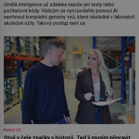
Umělá inteligence už zdaleka nepíše jen texty nebo
počítačové kódy. Vědcům se nyní podařilo pomocí AI
navrhnout kompletní genomy virů, které následně v laboratoři
skutečně ožily. Takový postup není sa
iluxus.cz
Stojí v čele značky s historií. Teď ji musím připravit