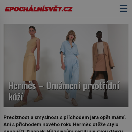
Hermès – Omámeni prvotřídní
kůží
Preciznost a smyslnost s příchodem jara opět mámí.
Ani s příchodem nového roku Hermès otěže stylu
nepouští. Naopak. Příznivcům servíruje svou dávku