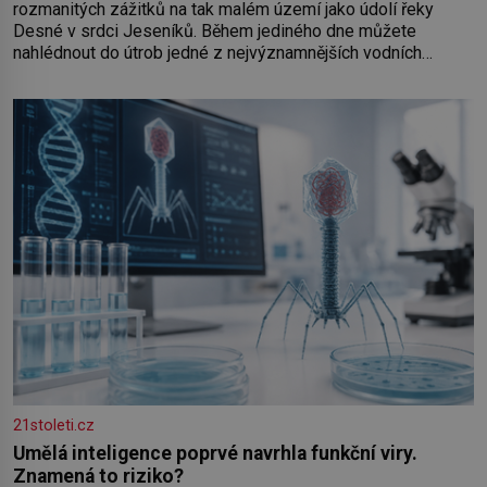
rozmanitých zážitků na tak malém území jako údolí řeky
Desné v srdci Jeseníků. Během jediného dne můžete
nahlédnout do útrob jedné z nejvýznamnějších vodních
elektráren v Evropě, vydat se na horské hřebeny, projet se na
koloběžce a den zakončit poznáváním památek ve Velkých
Losinách nebo v termálním
21stoleti.cz
Umělá inteligence poprvé navrhla funkční viry.
Znamená to riziko?