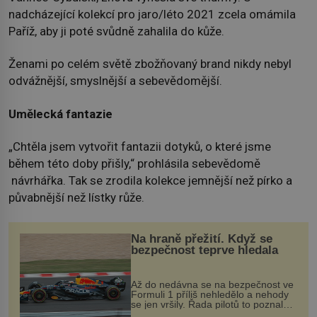
nadcházející kolekcí pro jaro/léto 2021 zcela omámila
Paříž, aby ji poté svůdně zahalila do kůže.
Ženami po celém světě zbožňovaný brand nikdy nebyl
odvážnější, smyslnější a sebevědomější.
Umělecká fantazie
„Chtěla jsem vytvořit fantazii dotyků, o které jsme
během této doby přišly,“ prohlásila sebevědomě
návrhářka. Tak se zrodila kolekce jemnější než pírko a
půvabnější než lístky růže.
Na hraně přežití. Když se
bezpečnost teprve hledala
Až do nedávna se na bezpečnost ve
Formuli 1 příliš nehledělo a nehody
se jen vršily. Řada pilotů to poznala
na vlastní kůži, často s trvalými