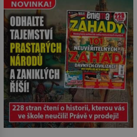
Ruža Vlajna má být v tu chvíli mrtvá celé
století. Vesnice Kisiljevo v
severovýchodním Srbsku má s upíry
nevyřízené účty. […]