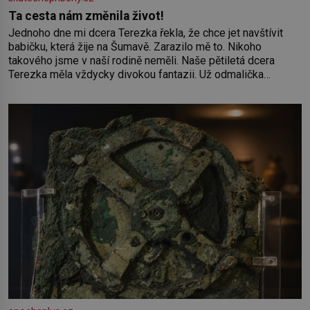
Ta cesta nám změnila život!
Jednoho dne mi dcera Terezka řekla, že chce jet navštívit
babičku, která žije na Šumavě. Zarazilo mě to. Nikoho
takového jsme v naší rodině neměli. Naše pětiletá dcera
Terezka měla vždycky divokou fantazii. Už odmalička
milovala svět pohádek. Každou chvilku mi říkala, že se jí
zdálo o jednorožcích, krásných princeznách, statečných
rytířích a létajících dracích.