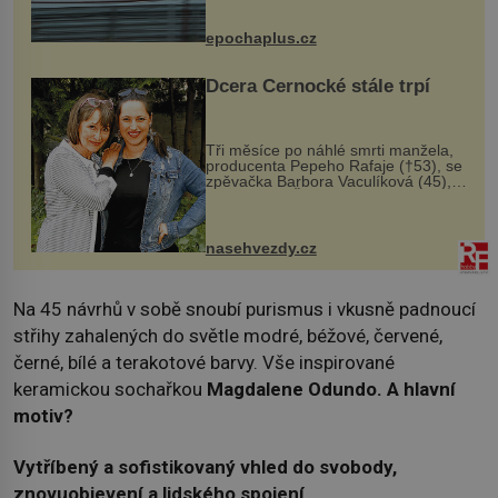
následky nebo bohužel i ztrátou
života. Dnes nepochopiteln...
epochaplus.cz
Dcera Černocké stále trpí
Tři měsíce po náhlé smrti manžela,
producenta Pepeho Rafaje (†53), se
zpěvačka Barbora Vaculíková (45),
dcera Petry Černocké (75), poprvé
ozvala veřejnosti. Na sociální síti
sdílela, že se snaží fung...
nasehvezdy.cz
Na 45 návrhů v sobě snoubí purismus i vkusně padnoucí
střihy zahalených do světle modré, béžové, červené,
černé, bílé a terakotové barvy. Vše inspirované
keramickou sochařkou
Magdalene Odundo.
A hlavní
motiv?
Vytříbený a sofistikovaný vhled do svobody,
znovuobjevení a lidského spojení.