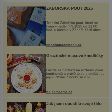
ZÁBOŘSKÁ POUŤ 2025
Tradiční Zábořská pouť, která se
koná v neděli 7.9.2025 od 11:00
hod. u kostela v Záboří, části obce
Kly u Mělníka. V programu naleznete
komentovanou prohlídku kostela,
dobovou hudbu, řemesla, atrakce...
epochanacestach.cz
Gruzínské masové knedlíčky
Gruzie se nachází na rozhraní dvou
kontinentů a právě to se promítá i do
její kuchyně. Snoubí se v ní
evropské a asijské chutě a díky tomu
vznikají rozmanité a chuťově bohaté
pokrmy, které rozhodně st...
nejsemsama.cz
Jak jsem opustila svoje tělo