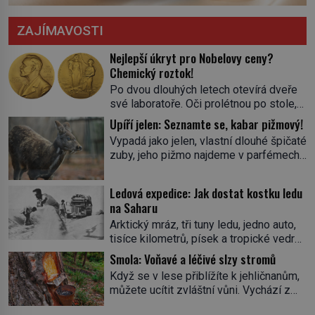
ZAJÍMAVOSTI
Nejlepší úkryt pro Nobelovy ceny?
Chemický roztok!
Po dvou dlouhých letech otevírá dveře
své laboratoře. Oči prolétnou po stole,
aby pak ulpěly na regálu, kde se nachází
Upíří jelen: Seznamte se, kabar pižmový!
všemožné látky. Hledá žluto-oranžovou
Vypadá jako jelen, vlastní dlouhé špičaté
tekutinu, jakmile ji zahlédne, nesmírně
zuby, jeho pižmo najdeme v parfémech
se mu uleví. Teď může svůj plán
celého světa a narazit na něj je velice
dokončit. Pod termínem aqua regia se
těžké. Tato charakteristika sedí na
skrývá směs s názvem lučavka
Ledová expedice: Jak dostat kostku ledu
jediného zástupce zvířecí říše – kabara
královská. Svůj přídomek nemá pro nic
na Saharu
pižmového. V Evropě ho jako první
za nic, […]
Arktický mráz, tři tuny ledu, jedno auto,
popíše švédský botanik Carl Linné
tisíce kilometrů, písek a tropické vedro.
(1707–1778), jenže v Asii o něm ví už
To je ve zkratce zdánlivě nesplnitelná
celá staletí. Zvíře připomíná jelena,
Smola: Voňavé a léčivé slzy stromů
výzva, která se promění v úžasné
v kohoutku dosahuje […]
Když se v lese přiblížíte k jehličnanům,
dobrodružství a důkaz, že nic není
můžete ucítit zvláštní vůni. Vychází z
nemožné. Vše začíná na podzim 1958
lepkavé látky, která vytéká z
jako hec. Rádio Luxembourg přichází s