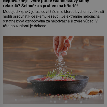
Nejodvážnější zvíře podle Guinnessovy knihy
rekordů? Šelmička s pruhem na hřbetě!
Medojed kapský je lasicovitá šelma, kterou bychom velikostí
mohli přirovnat k českému jezevci. Je extrémně nebojácná,
ostatně bývá označována za nejodvážnější zvíře vůbec. V
této souvislosti je dokonc