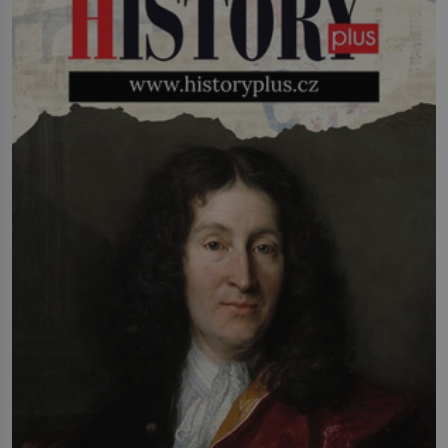
génius obětuje vše – čas, rodinu i sám
sebe. Američan Robert William Kearns
(1927–2005), který během vlastní
svatby přijde […]