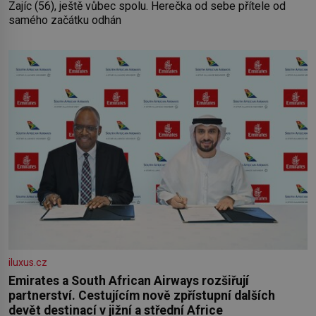
Zajíc (56), ještě vůbec spolu. Herečka od sebe přítele od
samého začátku odhán
iluxus.cz
Emirates a South African Airways rozšiřují
partnerství. Cestujícím nově zpřístupní dalších
devět destinací v jižní a střední Africe