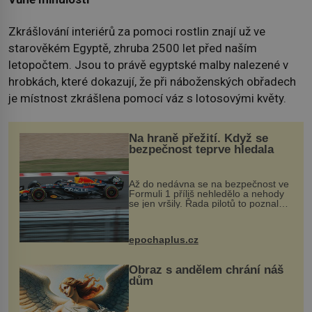
Zkrášlování interiérů za pomoci rostlin znají už ve
starověkém Egyptě, zhruba 2500 let před naším
letopočtem. Jsou to právě egyptské malby nalezené v
hrobkách, které dokazují, že při náboženských obřadech
je místnost zkrášlena pomocí váz s lotosovými květy.
Na hraně přežití. Když se
bezpečnost teprve hledala
Až do nedávna se na bezpečnost ve
Formuli 1 příliš nehledělo a nehody
se jen vršily. Řada pilotů to poznala
na vlastní kůži, často s trvalými
následky nebo bohužel i ztrátou
života. Dnes nepochopiteln...
epochaplus.cz
Obraz s andělem chrání náš
dům