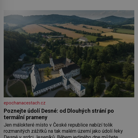
epochanacestach.cz
Poznejte údolí Desné: od Dlouhých strání po
termální prameny
Jen málokteré místo v České republice nabízí tolik
rozmanitých zážitků na tak malém území jako údolí řeky
Desné v srdci Jeseníků. Během jediného dne můžete