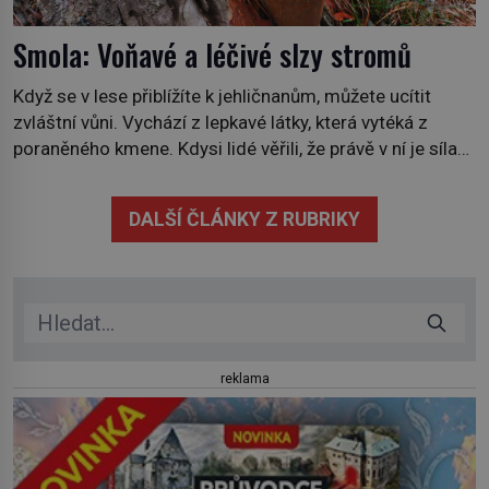
Smola: Voňavé a léčivé slzy stromů
Když se v lese přiblížíte k jehličnanům, můžete ucítit
zvláštní vůni. Vychází z lepkavé látky, která vytéká z
poraněného kmene. Kdysi lidé věřili, že právě v ní je síla
stromu. Smola také patří k nejstarším surovinám, s nimiž
lidstvo pracovalo. Chrání strom před infekcí, hmyzem a
DALŠÍ ČLÁNKY Z RUBRIKY
vysycháním. Dá se říct, že je to přírodní […]
reklama