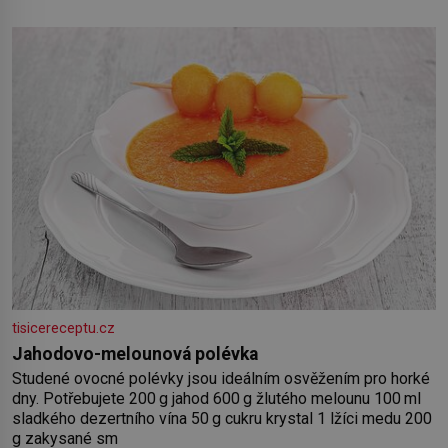
salát, polníček…) ✿ 1 malá konzerva kukuřice ✿ ½ okurky ✿
2 rajčata Zálivka: ✿ 4 lžíce olivového oleje ✿ 1 lžíci citronové
šťávy ✿ ½ stroužku
tisicereceptu.cz
Jahodovo-melounová polévka
Studené ovocné polévky jsou ideálním osvěžením pro horké
dny. Potřebujete 200 g jahod 600 g žlutého melounu 100 ml
sladkého dezertního vína 50 g cukru krystal 1 lžíci medu 200
g zakysané sm