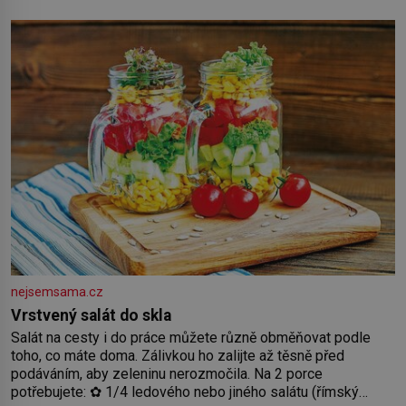
by pokoj miminka měl působit především klidně a útulně.
Předškolní věk je
nejsemsama.cz
Vrstvený salát do skla
Salát na cesty i do práce můžete různě obměňovat podle
toho, co máte doma. Zálivkou ho zalijte až těsně před
podáváním, aby zeleninu nerozmočila. Na 2 porce
potřebujete: ✿ 1/4 ledového nebo jiného salátu (římský