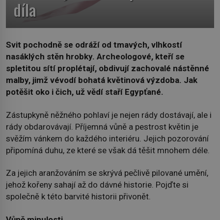
díla
Svit pochodně se odráží od tmavých, vlhkostí
nasáklých stěn hrobky. Archeologové, kteří se
spletitou sítí proplétají, obdivují zachovalé nástěnné
malby, jimž vévodí bohatá květinová výzdoba. Jak
potěšit oko i čich, už vědí staří Egypťané.
Zástupkyně něžného pohlaví je nejen rády dostávají, ale i
rády obdarovávají. Příjemná vůně a pestrost květin je
svěžím vánkem do každého interiéru. Jejich pozorování
připomíná duhu, ze které se však dá těšit mnohem déle.
Za jejich aranžováním se skrývá pečlivě pilované umění,
jehož kořeny sahají až do dávné historie. Pojďte si
společně k této barvité historii přivonět.
Vůně minulosti