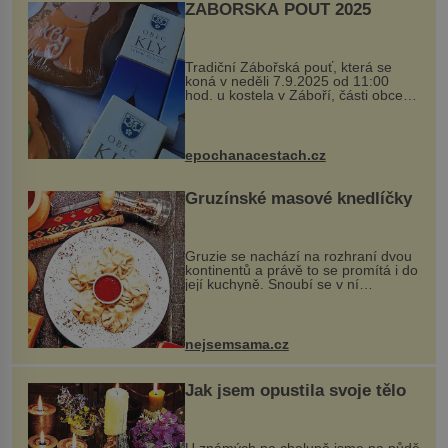
ZÁBOŘSKÁ POUŤ 2025
Tradiční Zábořská pouť, která se
koná v neděli 7.9.2025 od 11:00
hod. u kostela v Záboří, části obce
Kly u Mělníka. V programu naleznete
komentovanou prohlídku kostela,
dobovou hudbu, řemesla, atrakce...
epochanacestach.cz
Gruzínské masové knedlíčky
Gruzie se nachází na rozhraní dvou
kontinentů a právě to se promítá i do
její kuchyně. Snoubí se v ní
evropské a asijské chutě a díky tomu
vznikají rozmanité a chuťově bohaté
pokrmy, které rozhodně st...
nejsemsama.cz
Jak jsem opustila svoje tělo