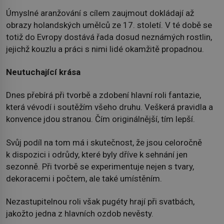
Úmyslné aranžování s cílem zaujmout dokládají až
obrazy holandských umělců ze 17. století. V té době se
totiž do Evropy dostává řada dosud neznámých rostlin,
jejichž kouzlu a práci s nimi lidé okamžitě propadnou.
Neutuchající krása
Dnes přebírá při tvorbě a zdobení hlavní roli fantazie,
která vévodí i soutěžím všeho druhu. Veškerá pravidla a
konvence jdou stranou. Čím originálnější, tím lepší.
Svůj podíl na tom má i skutečnost, že jsou celoročně
k dispozici i odrůdy, které byly dříve k sehnání jen
sezonně. Při tvorbě se experimentuje nejen s tvary,
dekoracemi i počtem, ale také umístěním.
Nezastupitelnou roli však pugéty hrají při svatbách,
jakožto jedna z hlavních ozdob nevěsty.