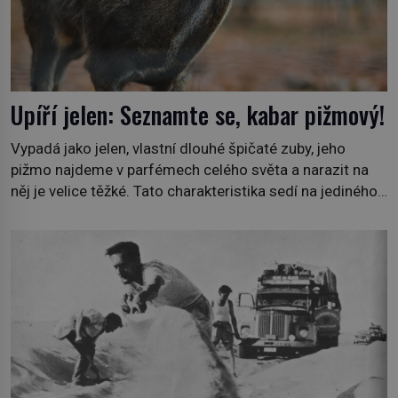
Upíří jelen: Seznamte se, kabar pižmový!
Vypadá jako jelen, vlastní dlouhé špičaté zuby, jeho
pižmo najdeme v parfémech celého světa a narazit na
něj je velice těžké. Tato charakteristika sedí na jediného
zástupce zvířecí říše – kabara pižmového. V Evropě ho
jako první popíše švédský botanik Carl Linné (1707–
1778), jenže v Asii o něm ví už celá staletí. Zvíře
připomíná jelena, v kohoutku dosahuje […]