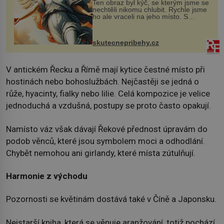
Ten obraz byl kýč, se kterým jsme se
nechtěli nikomu chlubit. Rychle jsme
ho ale vraceli na jeho místo. S
manželem Vaškem jsme si pořídili
chaloupku, takový domek na severu
Čech, kde jsme si naplánova...
skutecnepribehy.cz
V antickém Řecku a Římě mají kytice čestné místo při
hostinách nebo bohoslužbách. Nejčastěji se jedná o
růže, hyacinty, fialky nebo lilie. Celá kompozice je velice
jednoduchá a vzdušná, postupy se proto často opakují.
Namísto váz však dávají Řekové přednost úpravám do
podob věnců, které jsou symbolem moci a odhodlání.
Chybět nemohou ani girlandy, které místa zútulňují.
Harmonie z východu
Pozornosti se květinám dostává také v Číně a Japonsku.
Nejstarší kniha, která se věnuje aranžování, totiž pochází