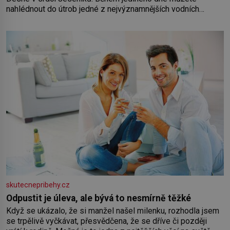
nahlédnout do útrob jedné z nejvýznamnějších vodních
elektráren v Evropě, vydat se na horské hřebeny, projet se na
koloběžce a den zakončit poznáváním památek ve Velkých
Losinách nebo v termálním
skutecnepribehy.cz
Odpustit je úleva, ale bývá to nesmírně těžké
Když se ukázalo, že si manžel našel milenku, rozhodla jsem
se trpělivě vyčkávat, přesvědčena, že se dříve či později