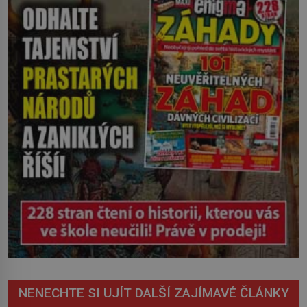
zachrčel starší student, ale v houštině
na břehu nebyl nikdo, kdo by po nich
mohl cokoliv házet. A když se […]
NENECHTE SI UJÍT DALŠÍ ZAJÍMAVÉ ČLÁNKY