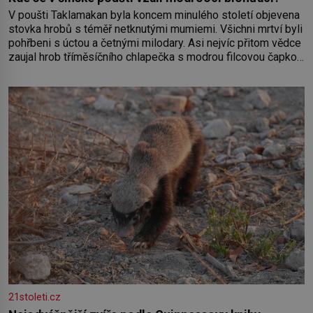
V poušti Taklamakan byla koncem minulého století objevena
stovka hrobů s téměř netknutými mumiemi. Všichni mrtví byli
pohřbeni s úctou a četnými milodary. Asi nejvíc přitom vědce
zaujal hrob tříměsíčního chlapečka s modrou filcovou čapkou,
z níž se draly blonďaté vlásky. Fakt, že jsou těla dávných lidí
nesmírně dobře zachovalá, přičítají odborníci zdejším
klimatickým podmínkám. Sucho, prosolené písky a extrémně
21stoleti.cz