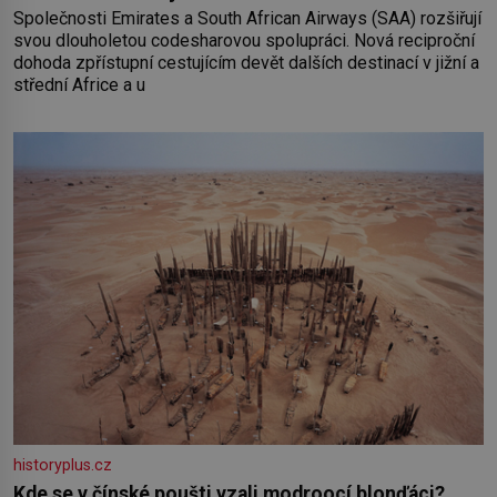
Společnosti Emirates a South African Airways (SAA) rozšiřují
svou dlouholetou codesharovou spolupráci. Nová reciproční
dohoda zpřístupní cestujícím devět dalších destinací v jižní a
střední Africe a u
historyplus.cz
Kde se v čínské poušti vzali modroocí blonďáci?