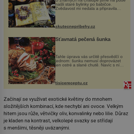
U známých na chalupě jsme na půdě
našli staré bylinky po babičce.
Zvědavost mi nedala a připravila
jsem si z nich lektvar… Zimní pobyt
na chalupě se pro mě vlastní vinou
změnil v děsivý zážitek, na kt...
skutecnepribehy.cz
Šťavnatá pečená šunka
Tahle úprava vás určitě přesvědčí o
jednom: šunku nemusí doprovázet
jen ostré a slané chutě. Navíc s ní
nakrmíte poměrně hodně hladových
krků. Ingredience sádlo 3 kg šunky
vcelku 3 stroužky česneku hl...
tisicereceptu.cz
Začínají se využívat exotické květiny do mnohem
složitějších kombinací, kde nechybí ani ovoce. Velkým
hitem jsou růže, větvičky oliv, konvalinky nebo lilie. Důraz
je kladen na kontrast, velkolepé svazky se střídají
s menšími, těsněji uvázanými.