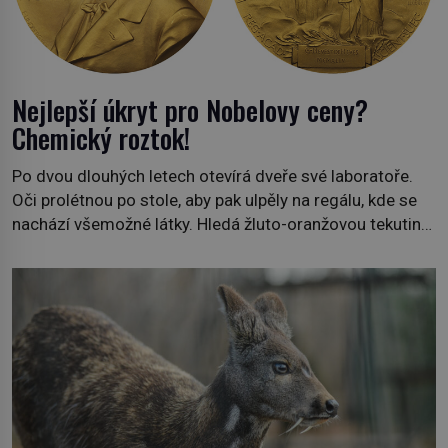
Nejlepší úkryt pro Nobelovy ceny?
Chemický roztok!
Po dvou dlouhých letech otevírá dveře své laboratoře.
Oči prolétnou po stole, aby pak ulpěly na regálu, kde se
nachází všemožné látky. Hledá žluto-oranžovou tekutinu,
jakmile ji zahlédne, nesmírně se mu uleví. Teď může svůj
plán dokončit. Pod termínem aqua regia se skrývá
směs s názvem lučavka královská. Svůj přídomek nemá
pro nic za nic, […]