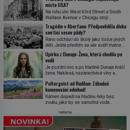
místo USA?
Na rohu ulic West 63rd Street a South
Wallace Avenue v Chicagu stojí
nenápadná pošta. Nemá žádný speciální
Tragédie v Aberfanu: Předpověděla dívka
nápis ani pamětní desku. A přesto prý
smrtící sesuv půdy?
místní zaměstnanci neradi chodí do
Ráno odchází do školy jako tisíce jiných
sklepa. Právě tady totiž sídlil sériový
dětí. Ještě předtím se ale svěří matce s
vrah H. H. Holmes a také
podivným snem. Ve škole, kterou dobře
nejpropracovanější past na lidi
Upírka z Dunaje: Žena, která chodila po
zná, tentokrát nevidí budovu ani
v dějinách americké kriminalistiky.
vodě
spolužáky. Místo nich se před ní tyčí
Herman Webster Mudgett (1861–1896)
Je pozdní noc a po hladině Dunaje kráčí
cosi temného. O několik hodin později je
přijíždí […]
žena. Neklesá, nezanechává vlny a
mrtvá. Mohla devítiletá Zahlédla vlastní
pohybuje se tiše, jako by černá voda
osud? Dne 21. října 1966 se velšská
Poltergeist od Rudňan: Záhadné
pod ní byla dlažbou. Muž, který ji z
vesnice Aberfan […]
kamenování odnikud!
břehu pozoruje, ji údajně poznává, jenže
Ruža Vlajna má být v tu chvíli mrtvá celé
Kámen dopadl na hladinu řeky bez
století. Vesnice Kisiljevo v
zvuku, jako by se samotná voda
severovýchodním Srbsku má s upíry
rozhodla mlčet. Mladší z chlapců
reklama
nevyřízené účty. […]
bolestně strhl ruku, ale další úder ho
zasáhl dříve, než si vůbec uvědomil
pohyb: tiše, nelidsky přesně. „Odkud…?“