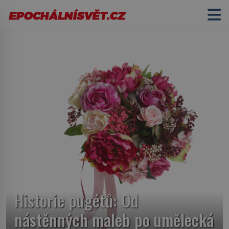
Historie pugétů: Od
nástěnných maleb po umělecká