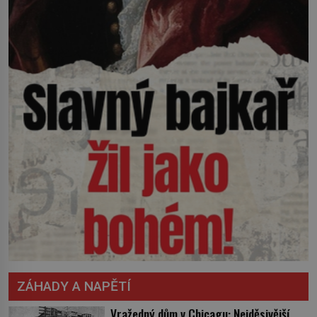
ZÁHADY A NAPĚTÍ
Vražedný dům v Chicagu: Nejděsivější