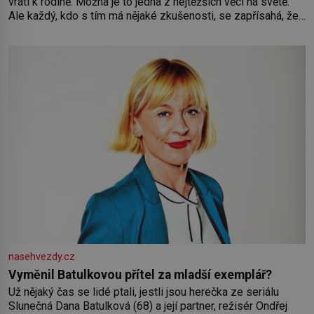
vrátí k rodině. Možná je to jedna z nejtěžších věcí na světě.
Ale každý, kdo s tím má nějaké zkušenosti, se zapřísahá, že
pokud odpustíte, znatelně se vám uleví. Když se ke mně
doneslo, že si manžel pořídil milenku,
nasehvezdy.cz
Vyměnil Batulkovou přítel za mladší exemplář?
Už nějaký čas se lidé ptali, jestli jsou herečka ze seriálu
Slunečná Dana Batulková (68) a její partner, režisér Ondřej