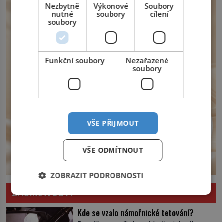
opatření, která mají posílit obranu jeho
Nezbytně
Výkonové
Soubory
království. Zajistit hodlá především
nutné
soubory
cílení
soubory
severní hranici. Na […]
Funkční soubory
Nezařazené
soubory
VŠE PŘIJMOUT
VŠE ODMÍTNOUT
ZOBRAZIT PODROBNOSTI
ZAJÍMAVOSTI
Kde se vzalo námořnické tetování?