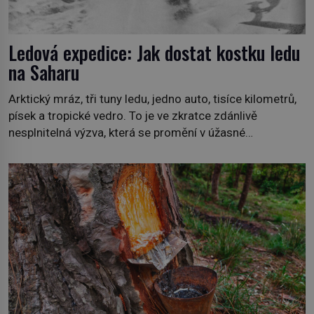
Ledová expedice: Jak dostat kostku ledu
na Saharu
Arktický mráz, tři tuny ledu, jedno auto, tisíce kilometrů,
písek a tropické vedro. To je ve zkratce zdánlivě
nesplnitelná výzva, která se promění v úžasné
dobrodružství a důkaz, že nic není nemožné. Vše začíná
na podzim 1958 jako hec. Rádio Luxembourg přichází s
neobvyklou výzvou. Tomu, kdo dokáže dopravit ze
severního polárního kruhu na […]