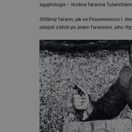
egyptologie – hrobce faraona Tutancham
Stříbrný faraon, jak se Psusennesovi I. dne
údajně zdědil po jiném faraonovi, jeho třpy