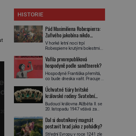
HISTORIE
Pád Maximiliena Robespierra:
Zuřivého jakobína nikdo
ut
nelitoval?
V horké letní noci trpí
Robespierre krutými bolestmi.
Zmítá se na lůžku a hlavou mu
Vařila prvorepubliková
víří kolotoč myšlenek. Když se
probere z mdlob, vzpomene si
hospodyně podle sandtnerek?
na jednu z pařížských
Hospodyně Františka přemítá,
jasnovidek, kterou před lety
co bude dneska vařit. Pracuje v
navštívil. Prorokovala mu
rodině pana rady a ten má
tragický osud. Tehdy se jí
Úchvatné tiáry britské
mlsný jazýček. Zalistuje proto
vysmál. „Robespierre to
rychle v jedné ze „sandtnerek“.
královské rodiny: Svatební
dotáhne hodně daleko,“
„Zaplaťpánbůh, že už
prohlásil o něm jiný významný
klenot Alžbětě II. praskl
Budoucí královna Alžběta II. se
nemusíme chodit s lístky,“
francouzský revolucionář,
20. listopadu 1947 vdává za
povzdechne si směrem ke
Honoré de Mirabeau […]
svého vyvoleného Filipa
služce, kterou má v kuchyni k
Dal si doutníkový magnát
Mountbattena. Aby měla na
ruce. Ještě v prvních letech
obřad ve Westminsteru podle
postavit hrad jako z pohádky?
nové republiky fungoval kvůli
tradice „něco vypůjčeného“, její
nedostatku zboží přídělový
Střední Evropu v roce 1241 zle
matka jí věnuje jedinečný šperk
systém. […]