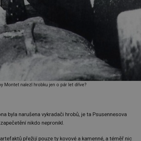
by Montet nalezl hrobku jen o pár let dříve?
na byla narušena vykradači hrobů, je ta Psusennesova
 zapečetění nikdo nepronikl.
 artefaktů přežijí pouze ty kovové a kamenné, a téměř nic