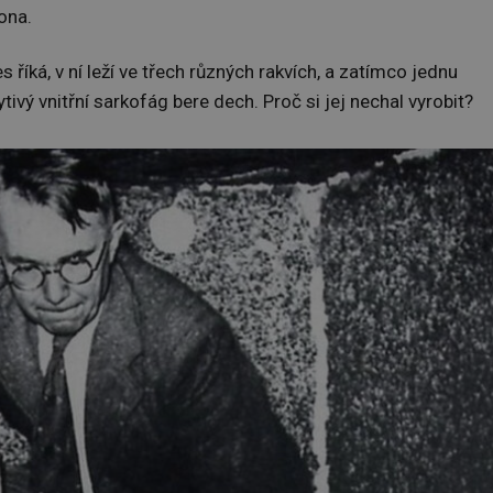
ona.
s říká, v ní leží ve třech různých rakvích, a zatímco jednu
tivý vnitřní sarkofág bere dech. Proč si jej nechal vyrobit?