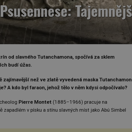
Psusennese: Tajemnějš
itrín od slavného Tutanchamona, spočívá za sklem
ích budí úžas.
tě zajímavější než ve zlatě vyvedená maska Tutanchamon
je?
A kdo byl faraon, jehož tělo v něm kdysi odpočívalo?
rcheolog
Pierre Montet
(1885–1966) pracuje na
 zapadlém v písku a stínu slavných míst jako Abú Simbel