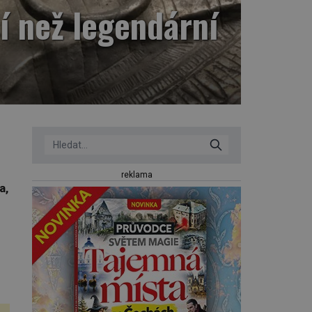
í než legendární
reklama
a,