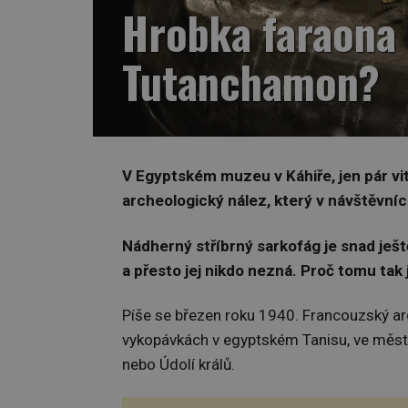
Hrobka faraona 
Tutanchamon?
V Egyptském muzeu v Káhiře, jen pár v
archeologický nález, který v návštěvníc
Nádherný stříbrný sarkofág je snad ješ
a přesto jej nikdo nezná. Proč tomu tak 
Píše se březen roku 1940. Francouzský a
vykopávkách v egyptském Tanisu, ve městě
nebo Údolí králů.