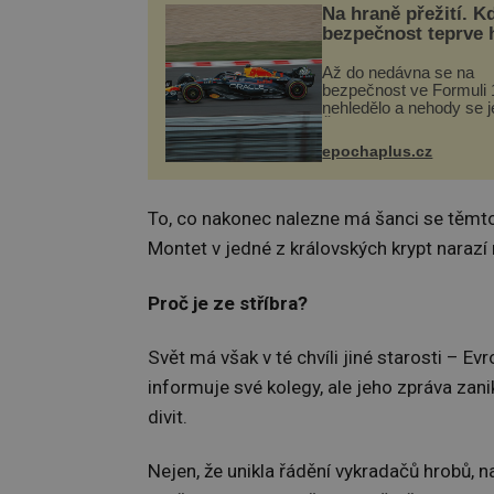
Na hraně přežití. K
bezpečnost teprve 
Až do nedávna se na
bezpečnost ve Formuli 1
nehledělo a nehody se je
Řada pilotů to poznala n
kůži, často s trvalými 
epochaplus.cz
nebo bohužel i ztrátou ž
Dnes nepochopiteln...
To, co nakonec nalezne má šanci se těmto 
Montet v jedné z královských krypt narazí
Proč je ze stříbra?
Svět má však v té chvíli jiné starosti – 
informuje své kolegy, ale jeho zpráva zani
divit.
Nejen, že unikla řádění vykradačů hrobů, na