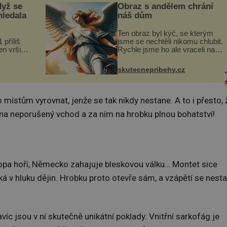
dyž se
Obraz s andělem chrání
hledala
náš dům
Ten obraz byl kýč, se kterým
 příliš
jsme se nechtěli nikomu chlubit.
n vršily.
Rychle jsme ho ale vraceli na
a vlastní
jeho místo. S manželem
následky
Vaškem jsme si pořídili
skutecnepribehy.cz
ivota.
chaloupku, takový domek na
severu Čech, kde jsme si
naplánova...
místům vyrovnat, jenže se tak nikdy nestane. A to i přesto, 
 na neporušený vchod a za ním na hrobku plnou bohatství!
Evropa hoří, Německo zahajuje bleskovou válku… Montet sice
ká v hluku dějin. Hrobku proto otevře sám, a vzápětí se nesta
víc jsou v ní skutečně unikátní poklady. Vnitřní sarkofág je