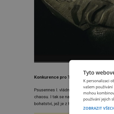
Proč o Stříb
Tyto webové
Konkurence pro Tutanchamona?
K personalizaci 
vašem používání n
Psusennes I. vládne Egyptu zhruba mezi le
mohou kombinovat
chaosu. I tak se na trůnu udrží neuvěřite
používání jejich 
bohatství, jež je z hrobky jasně patrné.
ZOBRAZIT VŠEC