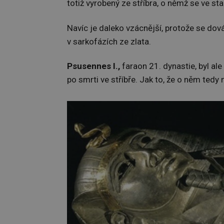
totiž vyrobený ze stříbra, o němž se ve st
Navíc je daleko vzácnější, protože se dová
v sarkofázích ze zlata.
Psusennes I.,
faraon 21. dynastie, byl ale
po smrti ve stříbře. Jak to, že o něm tedy