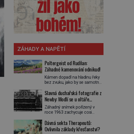
ZÁHADY A NAPĚTÍ
Poltergeist od Rudňan:
Záhadné kamenování odnikud!
Kámen dopadl na hladinu řeky
bez zvuku, jako by se samotná
voda rozhodla mlčet. Mladší z
Slavná duchařská fotografie z
chlapců bolestně strhl ruku, ale
další úder ho zasáhl dříve, než si
Newby: Modlí se u oltáře
vůbec uvědomil pohyb: tiše,
přízračný mnich?
Záhadný snímek pořízený v
nelidsky přesně. „Odkud…?“
roce 1963 zachycuje cosi
zachrčel starší student, ale v
zvláštního. Někteří věří, že
houštině na břehu nebyl nikdo,
Dávná sekta Therapeutů:
poloprůhledná postava stojící u
kdo by po nich mohl cokoliv
oltáře je duch mnicha ze 16.
Ovlivnila základy křesťanství?
házet. A když se […]
století s bílým závojem přes