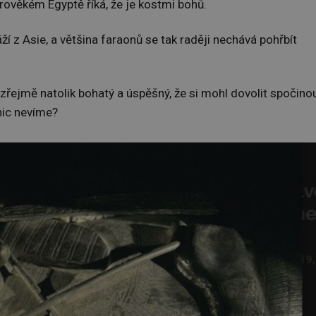
arověkém Egyptě říká, že je kostmi bohů.
ží z Asie, a většina faraonů se tak raději nechává pohřbít
 zřejmě natolik bohatý a úspěšný, že si mohl dovolit spočino
 nic nevíme?