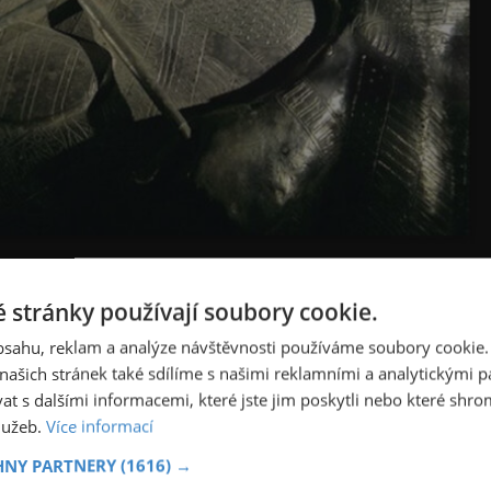
rném faraonovi prakticky nikdo neví?
 stránky používají soubory cookie.
obsahu, reklam a analýze návštěvnosti používáme soubory cookie.
ašich stránek také sdílíme s našimi reklamními a analytickými par
ty 1047–1001 př.n.l. – v době, kdy se říše zmítá v politické
 s dalšími informacemi, které jste jim poskytli nebo které shro
lných 46 let, a právě tomu pravděpodobně vděčí za své
služeb.
Více informací
HNY PARTNERY
(1616) →