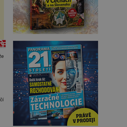
že
čí