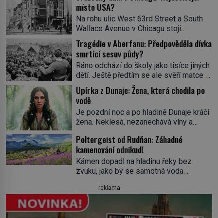
místo USA?
Na rohu ulic West 63rd Street a South
Wallace Avenue v Chicagu stojí
nenápadná pošta. Nemá žádný speciální
Tragédie v Aberfanu: Předpověděla dívka
nápis ani pamětní desku. A přesto prý
smrtící sesuv půdy?
místní zaměstnanci neradi chodí do
Ráno odchází do školy jako tisíce jiných
sklepa. Právě tady totiž sídlil sériový
dětí. Ještě předtím se ale svěří matce s
vrah H. H. Holmes a také
podivným snem. Ve škole, kterou dobře
nejpropracovanější past na lidi
Upírka z Dunaje: Žena, která chodila po
zná, tentokrát nevidí budovu ani
v dějinách americké kriminalistiky.
vodě
spolužáky. Místo nich se před ní tyčí
Herman Webster Mudgett (1861–1896)
Je pozdní noc a po hladině Dunaje kráčí
cosi temného. O několik hodin později je
přijíždí […]
žena. Neklesá, nezanechává vlny a
mrtvá. Mohla devítiletá Zahlédla vlastní
pohybuje se tiše, jako by černá voda
osud? Dne 21. října 1966 se velšská
Poltergeist od Rudňan: Záhadné
pod ní byla dlažbou. Muž, který ji z
vesnice Aberfan […]
kamenování odnikud!
břehu pozoruje, ji údajně poznává, jenže
Ruža Vlajna má být v tu chvíli mrtvá celé
Kámen dopadl na hladinu řeky bez
století. Vesnice Kisiljevo v
zvuku, jako by se samotná voda
severovýchodním Srbsku má s upíry
rozhodla mlčet. Mladší z chlapců
reklama
nevyřízené účty. […]
bolestně strhl ruku, ale další úder ho
zasáhl dříve, než si vůbec uvědomil
pohyb: tiše, nelidsky přesně. „Odkud…?“