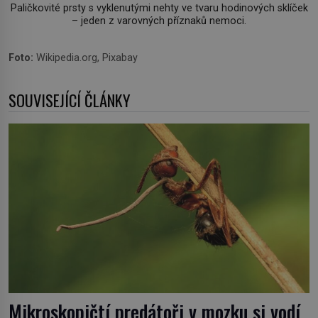
Paličkovité prsty s vyklenutými nehty ve tvaru hodinových sklíček
– jeden z varovných příznaků nemoci.
Foto:
Wikipedia.org, Pixabay
SOUVISEJÍCÍ ČLÁNKY
Mikroskopičtí predátoři v mozku si vodí