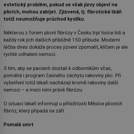
estetický problém, pokud se však jizvy objeví na
plicích, mohou zabíjet. Zjizvená, tj. fibrotická tkáň
totiž neumožňuje průchod kyslíku.
Některou z forem plicní fibrózy v Česku trpí tisíce lidí a
každý rok jich dalších přibližně 150 přibude. Moderní
léčba dnes dokáže proces jizvení zpomalit, klíčem je ale
rychlé odhalení nemoci.
S tím, aby se pacienti dostali k odborníkům včas,
pomáhá i program časného záchytu rakoviny plic. Při
vyšetření totiž lékaři nacházejí kromě rakoviny další
nemoci – a mezi nimi právě fibrózu.
O situaci lékaři informují u příležitosti Měsíce plicních
fibróz, který připadá na září.
Pomalá smrt