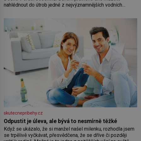
nahlédnout do útrob jedné z nejvýznamnějších vodních
elektráren v Evropě, vydat se na horské hřebeny, projet se na
koloběžce a den zakončit poznáváním památek ve Velkých
Losinách nebo v termálním
skutecnepribehy.cz
Odpustit je úleva, ale bývá to nesmírně těžké
Když se ukázalo, že si manžel našel milenku, rozhodla jsem
se trpělivě vyčkávat, přesvědčena, že se dříve či později