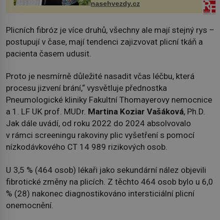
nasehvezdy.cz
Plicních fibróz je více druhů, všechny ale mají stejný rys –
postupují v čase, mají tendenci zajizvovat plicní tkáň a
pacienta časem udusit.
Proto je nesmírně důležité nasadit včas léčbu, která
procesu jizvení brání,“ vysvětluje přednostka
Pneumologické kliniky Fakultní Thomayerovy nemocnice
a 1. LF UK prof. MUDr.
Martina Koziar Vašáková
, Ph.D.
Jak dále uvádí, od roku 2022 do 2024 absolvovalo
v rámci screeningu rakoviny plic vyšetření s pomocí
nízkodávkového CT 14 989 rizikových osob.
U 3,5 % (464 osob) lékaři jako sekundární nález objevili
fibrotické změny na plicích. Z těchto 464 osob bylo u 6,0
% (28) nakonec diagnostikováno intersticiální plicní
onemocnění.