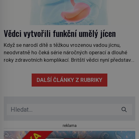
Vědci vytvořili funkční umělý jícen
Když se narodí dítě s těžkou vrozenou vadou jícnu,
neodvratně ho čeká série náročných operací a dlouhé
roky zdravotních komplikací. Britští vědci nyní představili
technologii, která by jednou mohla nabídnout jiné řešení.
V laboratoři se jim podařilo vypěstovat funkční náhradu
DALŠÍ ČLÁNKY Z RUBRIKY
části jícnu, která úspěšně obstála v testech na zvířatech.
Jícen je svalová trubice, spojující […]
reklama