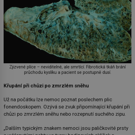
Zjizvené plíce – neviditelné, ale smrtící. Fibrotická tkáň brání
průchodu kyslíku a pacient se postupně dusí.
Křupání při chůzi po zmrzlém sněhu
Už na počátku lze nemoc poznat poslechem plic
fonendoskopem. Ozývá se zvuk připomínající křupání při
chůzi po zmrzlém sněhu nebo rozepnutí suchého zipu.
„Dalším typickým znakem nemoci jsou paličkovité prsty