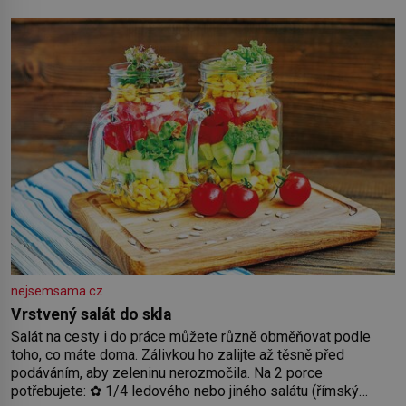
by pokoj miminka měl působit především klidně a útulně.
Předškolní věk je
nejsemsama.cz
Vrstvený salát do skla
Salát na cesty i do práce můžete různě obměňovat podle
toho, co máte doma. Zálivkou ho zalijte až těsně před
podáváním, aby zeleninu nerozmočila. Na 2 porce
potřebujete: ✿ 1/4 ledového nebo jiného salátu (římský