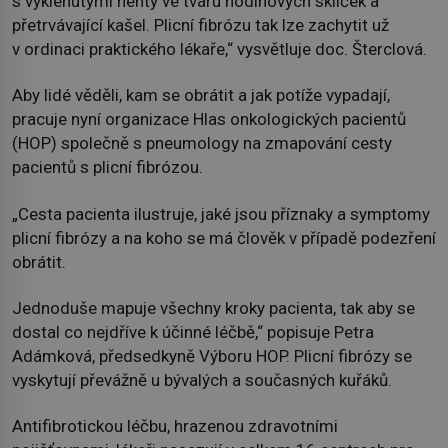
s vyklenutými nehty ve tvaru hodinových sklíček a
přetrvávající kašel. Plicní fibrózu tak lze zachytit už
v ordinaci praktického lékaře,“ vysvětluje doc. Šterclová.
Aby lidé věděli, kam se obrátit a jak potíže vypadají,
pracuje nyní organizace Hlas onkologických pacientů
(HOP) společně s pneumology na zmapování cesty
pacientů s plicní fibrózou.
„Cesta pacienta ilustruje, jaké jsou příznaky a symptomy
plicní fibrózy a na koho se má člověk v případě podezření
obrátit.
Jednoduše mapuje všechny kroky pacienta, tak aby se
dostal co nejdříve k účinné léčbě,“ popisuje Petra
Adámková, předsedkyně Výboru HOP. Plicní fibrózy se
vyskytují převážně u bývalých a současných kuřáků.
Antifibrotickou léčbu, hrazenou zdravotními