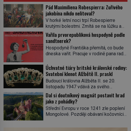
Pád Maximiliena Robespierra: Zuřivého
jakobína nikdo nelitoval?
V horké letní noci trpí Robespierre
krutými bolestmi. Zmítá se na lůžku a
hlavou mu víří kolotoč myšlenek. Když
Vařila prvorepubliková hospodyně podle
se probere z mdlob, vzpomene si na
sandtnerek?
jednu z pařížských jasnovidek, kterou
Hospodyně Františka přemítá, co bude
před lety navštívil. Prorokovala mu
dneska vařit. Pracuje v rodině pana rady
tragický osud. Tehdy se jí vysmál.
a ten má mlsný jazýček. Zalistuje proto
„Robespierre to dotáhne hodně daleko,“
rychle v jedné ze „sandtnerek“.
Úchvatné tiáry britské královské rodiny:
prohlásil o něm jiný významný
„Zaplaťpánbůh, že už nemusíme chodit
Svatební klenot Alžbětě II. praskl
francouzský revolucionář, Honoré de
s lístky,“ povzdechne si směrem ke
Mirabeau […]
Budoucí královna Alžběta II. se 20.
služce, kterou má v kuchyni k ruce.
listopadu 1947 vdává za svého
Ještě v prvních letech nové republiky
vyvoleného Filipa Mountbattena. Aby
Dal si doutníkový magnát postavit hrad
fungoval kvůli nedostatku zboží
měla na obřad ve Westminsteru podle
jako z pohádky?
přídělový systém. […]
tradice „něco vypůjčeného“, její matka jí
Střední Evropu v roce 1241 zle poplení
věnuje jedinečný šperk ze své
Mongolové. Později obávaní kočovníci
soukromé kolekce – diamantovou tiáru
sice odtáhnou, všichni ale počítají s
královny Marie. „Je to ošklivá špičatá
jejich návratem. Václav I. proto začne
tiára,“ zhodnotil klenot britský politik Sir