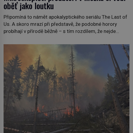
oběť jako loutku
Připomíná to námět apokalyptického seriálu The Last of
Us. A skoro mrazí při představě, že podobné horory
probíhají v přírodě běžně – s tím rozdílem, že nejde
pouze o infekce parazitickou houbou a že predátor
dokáže ovládat jen vývojově nesrovnatelně jednodušší
živočichy, než je člověk. Najít skutečné zombie není nic
nemožného ani v naší přírodě. […]