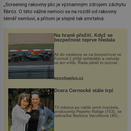
„Screening rakoviny plic je významným zdrojem záchytu
fibróz. O této vážné nemoci se na rozdíl od rakoviny
téměř nemluví, a přitom je stejně tak smrtelná.
Na hraně přežití. Když se
bezpečnost teprve hledala
Až do nedávna se na bezpečnost ve
Formuli 1 příliš nehledělo a nehody
se jen vršily. Řada pilotů to poznala
na vlastní kůži, často s trvalými
následky nebo bohužel i ztrátou
života. Dnes nepochopiteln...
epochaplus.cz
Dcera Černocké stále trpí
Tři měsíce po náhlé smrti manžela,
producenta Pepeho Rafaje (†53), se
zpěvačka Barbora Vaculíková (45),
dcera Petry Černocké (75), poprvé
ozvala veřejnosti. Na sociální síti
sdílela, že se snaží fung...