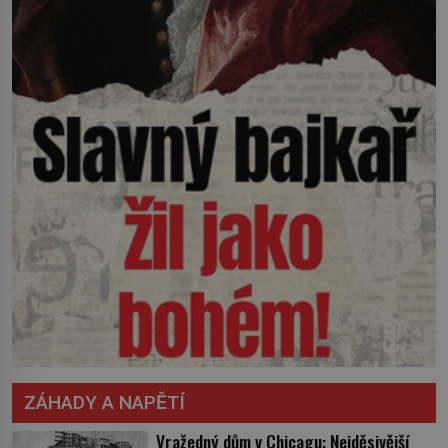
ZÁHADY A NAPĚTÍ
Vražedný dům v Chicagu: Nejděsivější