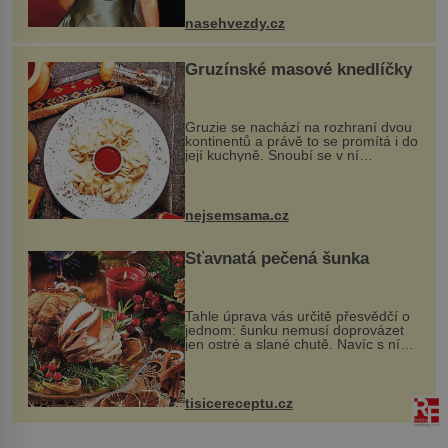
ženskými křivkami, najednou s...
nasehvezdy.cz
Gruzínské masové knedlíčky
Gruzie se nachází na rozhraní dvou
kontinentů a právě to se promítá i do
její kuchyně. Snoubí se v ní
evropské a asijské chutě a díky tomu
vznikají rozmanité a chuťově bohaté
pokrmy, které rozhodně st...
nejsemsama.cz
Šťavnatá pečená šunka
Tahle úprava vás určitě přesvědčí o
jednom: šunku nemusí doprovázet
jen ostré a slané chutě. Navíc s ní
nakrmíte poměrně hodně hladových
krků. Ingredience sádlo 3 kg šunky
vcelku 3 stroužky česneku hl...
tisicereceptu.cz