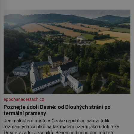
epochanacestach.cz
Poznejte údolí Desné: od Dlouhých strání po
termální prameny
Jen málokteré místo v České republice nabízí tolik
rozmanitých zážitků na tak malém území jako údolí řeky
Desné v srdci Jeseníků. Během jediného dne můžete