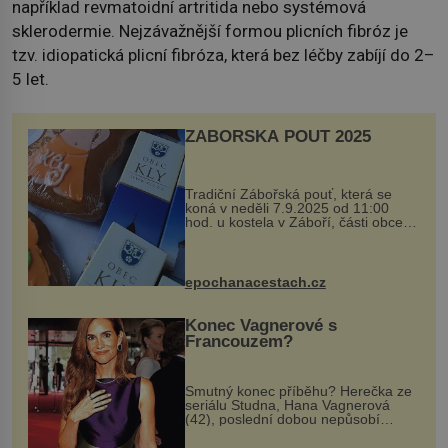
například revmatoidní artritida nebo systémová
sklerodermie. Nejzávažnější formou plicních fibróz je
tzv. idiopatická plicní fibróza, která bez léčby zabíjí do 2–
5 let.
ZÁBOŘSKÁ POUŤ 2025
Tradiční Zábořská pouť, která se
koná v neděli 7.9.2025 od 11:00
hod. u kostela v Záboří, části obce
Kly u Mělníka. V programu naleznete
komentovanou prohlídku kostela,
dobovou hudbu, řemesla, atrakce...
epochanacestach.cz
Konec Vagnerové s
Francouzem?
Smutný konec příběhu? Herečka ze
seriálu Studna, Hana Vagnerová
(42), poslední dobou nepůsobí
nejšťastněji. Ačkoli časy její anorexie
jsou už dávno pryč a opět se pyšnila