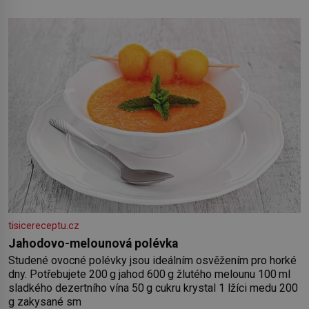
salát, polníček…) ✿ 1 malá konzerva kukuřice ✿ ½ okurky ✿
2 rajčata Zálivka: ✿ 4 lžíce olivového oleje ✿ 1 lžíci citronové
šťávy ✿ ½ stroužku
tisicereceptu.cz
Jahodovo-melounová polévka
Studené ovocné polévky jsou ideálním osvěžením pro horké
dny. Potřebujete 200 g jahod 600 g žlutého melounu 100 ml
sladkého dezertního vína 50 g cukru krystal 1 lžíci medu 200
g zakysané sm