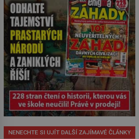
zachrčel starší student, ale v houštině
na břehu nebyl nikdo, kdo by po nich
mohl cokoliv házet. A když se […]
NENECHTE SI UJÍT DALŠÍ ZAJÍMAVÉ ČLÁNKY