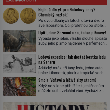
Nejlepší úkryt pro Nobelovy ceny?
Chemický roztok!
Po dvou dlouhých letech otevírá dveře
své laboratoře. Oči prolétnou po stole,
aby pak ulpěly na regálu, kde se nachází
Upíří jelen: Seznamte se, kabar pižmový!
všemožné látky. Hledá žluto-oranžovou
Vypadá jako jelen, vlastní dlouhé špičaté
tekutinu, jakmile ji zahlédne, nesmírně
zuby, jeho pižmo najdeme v parfémech
se mu uleví. Teď může svůj plán
celého světa a narazit na něj je velice
dokončit. Pod termínem aqua regia se
těžké. Tato charakteristika sedí na
skrývá směs s názvem lučavka
Ledová expedice: Jak dostat kostku ledu
jediného zástupce zvířecí říše – kabara
královská. Svůj přídomek nemá pro nic
na Saharu
pižmového. V Evropě ho jako první
za nic, […]
Arktický mráz, tři tuny ledu, jedno auto,
popíše švédský botanik Carl Linné
tisíce kilometrů, písek a tropické vedro.
(1707–1778), jenže v Asii o něm ví už
To je ve zkratce zdánlivě nesplnitelná
celá staletí. Zvíře připomíná jelena,
Smola: Voňavé a léčivé slzy stromů
výzva, která se promění v úžasné
v kohoutku dosahuje […]
Když se v lese přiblížíte k jehličnanům,
dobrodružství a důkaz, že nic není
můžete ucítit zvláštní vůni. Vychází z
nemožné. Vše začíná na podzim 1958
lepkavé látky, která vytéká z
jako hec. Rádio Luxembourg přichází s
poraněného kmene. Kdysi lidé věřili, že
neobvyklou výzvou. Tomu, kdo dokáže
právě v ní je síla stromu. Smola také
dopravit ze severního polárního kruhu