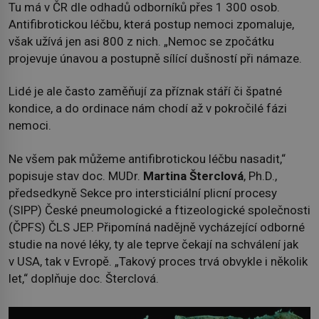
Tu má v ČR dle odhadů odborníků přes 1 300 osob.
Antifibrotickou léčbu, která postup nemoci zpomaluje,
však užívá jen asi 800 z nich. „Nemoc se zpočátku
projevuje únavou a postupně sílící dušností při námaze.
Lidé je ale často zaměňují za příznak stáří či špatné
kondice, a do ordinace nám chodí až v pokročilé fázi
nemoci.
Ne všem pak můžeme antifibrotickou léčbu nasadit,“
popisuje stav doc. MUDr.
Martina Šterclová
, Ph.D.,
předsedkyně Sekce pro intersticiální plicní procesy
(SIPP) České pneumologické a ftizeologické společnosti
(ČPFS) ČLS JEP. Připomíná nadějně vycházející odborné
studie na nové léky, ty ale teprve čekají na schválení jak
v USA, tak v Evropě. „Takový proces trvá obvykle i několik
let,“ doplňuje doc. Šterclová.