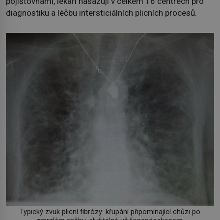
pojišťovnami, lékaři nasazují v celkem 16 centrech pro
diagnostiku a léčbu intersticiálních plicních procesů.
Typický zvuk plicní fibrózy: křupání připomínající chůzi po