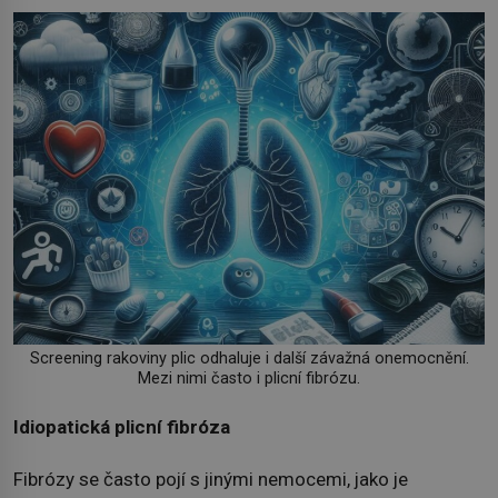
Screening rakoviny plic odhaluje i další závažná onemocnění.
Mezi nimi často i plicní fibrózu.
Idiopatická plicní fibróza
Fibrózy se často pojí s jinými nemocemi, jako je