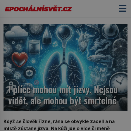
I plíce mohou mít jizvy. Nejsou
vidět, ale mohou být smrtelné
Když se člověk řízne, rána se obvykle zacelí a na
místě zůstane jizva. Na kůži jde o více či méně