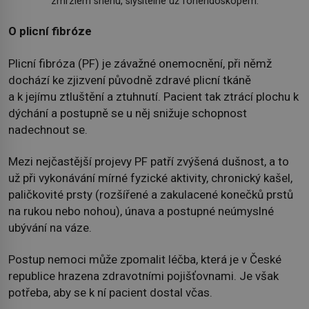
zmrzlém sněhu, slyšitelné už fonendoskopem.
O plicní fibróze
Plicní fibróza (PF) je závažné onemocnění, při němž
dochází ke zjizvení původně zdravé plicní tkáně
a k jejímu ztluštění a ztuhnutí. Pacient tak ztrácí plochu k
dýchání a postupně se u něj snižuje schopnost
nadechnout se.
Mezi nejčastější projevy PF patří zvýšená dušnost, a to
už při vykonávání mírné fyzické aktivity, chronický kašel,
paličkovité prsty (rozšířené a zakulacené konečků prstů
na rukou nebo nohou), únava a postupné neúmyslné
ubývání na váze.
Postup nemoci může zpomalit léčba, která je v České
republice hrazena zdravotními pojišťovnami. Je však
potřeba, aby se k ní pacient dostal včas.