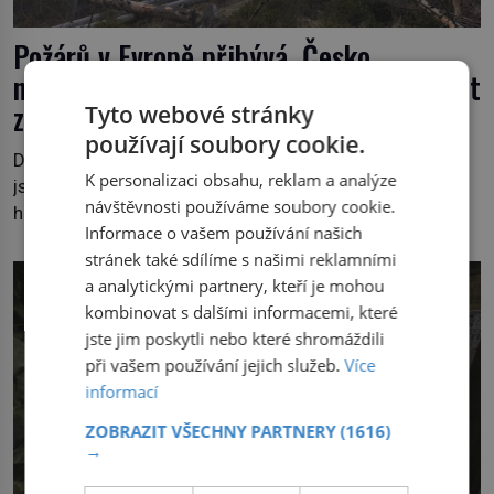
Požárů v Evropě přibývá, Česko
nevyjímaje. Do roku 2100 se jejich počet
zdvojnásobí
Tyto webové stránky
používají soubory cookie.
Do Českého Švýcarska se vrátil oheň. Plameny z jara
K personalizaci obsahu, reklam a analýze
jsou sice bezpečně uhašeny, znovu ale vzplály varovné
návštěvnosti používáme soubory cookie.
hlasy volající po krocích, které by vzrůstající riziko
Informace o vašem používání našich
lesních požárů do budoucna minimalizovaly. Lesní
stránek také sdílíme s našimi reklamními
požáry už nejsou problémem pouze vzdáleného
a analytickými partnery, kteří je mohou
Středomoří. S oteplujícím se klimatem, vysušenou
kombinovat s dalšími informacemi, které
krajinou a desetiletími lidských zásahů se z nich stává
jste jim poskytli nebo které shromáždili
nový evropský normál […]
při vašem používání jejich služeb.
Více
informací
ZOBRAZIT VŠECHNY PARTNERY
(1616)
→