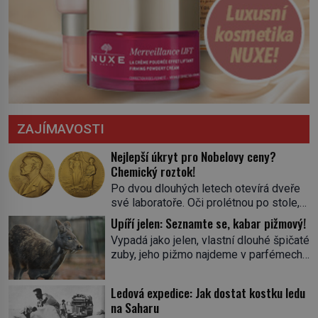
ZAJÍMAVOSTI
Nejlepší úkryt pro Nobelovy ceny?
Chemický roztok!
Po dvou dlouhých letech otevírá dveře
své laboratoře. Oči prolétnou po stole,
aby pak ulpěly na regálu, kde se nachází
Upíří jelen: Seznamte se, kabar pižmový!
všemožné látky. Hledá žluto-oranžovou
Vypadá jako jelen, vlastní dlouhé špičaté
tekutinu, jakmile ji zahlédne, nesmírně
zuby, jeho pižmo najdeme v parfémech
se mu uleví. Teď může svůj plán
celého světa a narazit na něj je velice
dokončit. Pod termínem aqua regia se
těžké. Tato charakteristika sedí na
skrývá směs s názvem lučavka
Ledová expedice: Jak dostat kostku ledu
jediného zástupce zvířecí říše – kabara
královská. Svůj přídomek nemá pro nic
na Saharu
pižmového. V Evropě ho jako první
za nic, […]