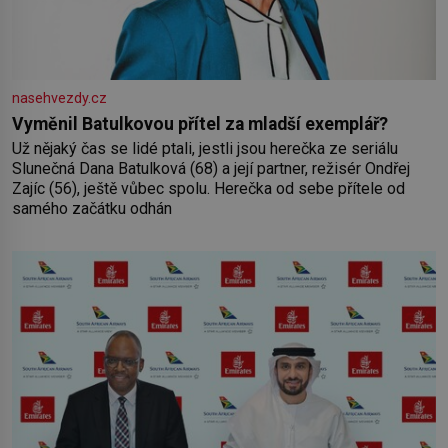
nasehvezdy.cz
Vyměnil Batulkovou přítel za mladší exemplář?
Už nějaký čas se lidé ptali, jestli jsou herečka ze seriálu
Slunečná Dana Batulková (68) a její partner, režisér Ondřej
Zajíc (56), ještě vůbec spolu. Herečka od sebe přítele od
samého začátku odhán