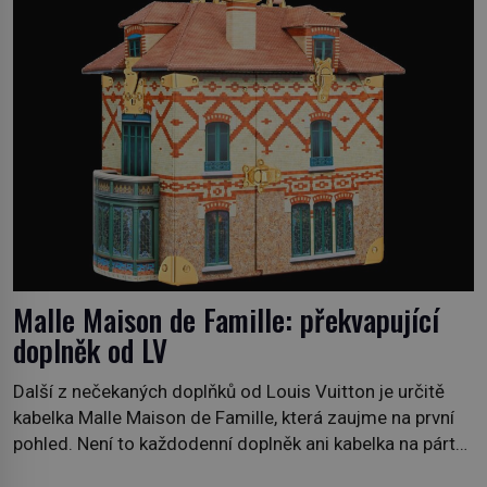
pobřežní oblasti. […]
Malle Maison de Famille: překvapující
doplněk od LV
Další z nečekaných doplňků od Louis Vuitton je určitě
kabelka Malle Maison de Famille, která zaujme na první
pohled. Není to každodenní doplněk ani kabelka na párty,
ale symbol tradice a bohaté historie značky. Jde o poctu