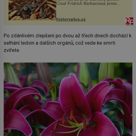
Císař Fridrich Barbarossa proto
posílá svého syna a dědice Jindřicha
VI. do Erfurtu, aby se stal
prostředníkem při řešení sporu m...
historyplus.cz
Po zdánlivém zlepšení po dvou až třech dnech dochází k
selhání ledvin a dalších orgánů, což vede ke smrti
zvířete.