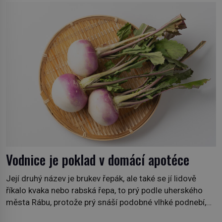
Nicolase Ghesquièra rodinnému sídlu Vuittonů na
adrese 18 Rue Louis Vuitton, které bylo postaveno v
roce 1869. […]
Vodnice je poklad v domácí apotéce
Její druhý název je brukev řepák, ale také se jí lidově
říkalo kvaka nebo rabská řepa, to prý podle uherského
města Rábu, protože prý snáší podobné vlhké podnebí,
jako je tam. Určitě jste se s ní už setkali, třeba na trzích,