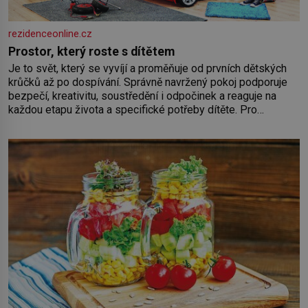
rezidenceonline.cz
Prostor, který roste s dítětem
Je to svět, který se vyvíjí a proměňuje od prvních dětských
krůčků až po dospívání. Správně navržený pokoj podporuje
bezpečí, kreativitu, soustředění i odpočinek a reaguje na
každou etapu života a specifické potřeby dítěte. Pro
nejmenší je klíčová jednoduchost, měkkost a bezpečí, proto
by pokoj miminka měl působit především klidně a útulně.
Předškolní věk je