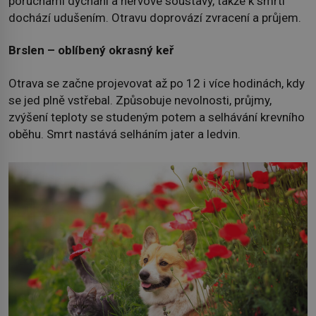
poruchami dýchání a nervové soustavy, takže k smrti
dochází udušením. Otravu doprovází zvracení a průjem.
Brslen – oblíbený okrasný keř
Otrava se začne projevovat až po 12 i více hodinách, kdy
se jed plně vstřebal. Způsobuje nevolnosti, průjmy,
zvýšení teploty se studeným potem a selhávání krevního
oběhu. Smrt nastává selháním jater a ledvin.