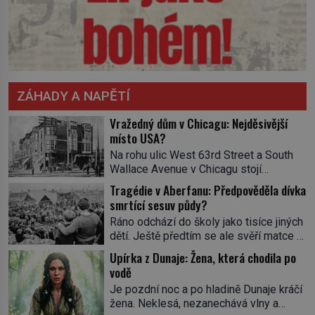
ZÁHADY A NAPĚTÍ
Vražedný dům v Chicagu: Nejděsivější
místo USA?
Na rohu ulic West 63rd Street a South
Wallace Avenue v Chicagu stojí
nenápadná pošta. Nemá žádný speciální
Tragédie v Aberfanu: Předpověděla dívka
nápis ani pamětní desku. A přesto prý
smrtící sesuv půdy?
místní zaměstnanci neradi chodí do
Ráno odchází do školy jako tisíce jiných
sklepa. Právě tady totiž sídlil sériový
dětí. Ještě předtím se ale svěří matce s
vrah H. H. Holmes a také
podivným snem. Ve škole, kterou dobře
nejpropracovanější past na lidi
Upírka z Dunaje: Žena, která chodila po
zná, tentokrát nevidí budovu ani
v dějinách americké kriminalistiky.
vodě
spolužáky. Místo nich se před ní tyčí
Herman Webster Mudgett (1861–1896)
Je pozdní noc a po hladině Dunaje kráčí
cosi temného. O několik hodin později je
přijíždí […]
žena. Neklesá, nezanechává vlny a
mrtvá. Mohla devítiletá Zahlédla vlastní