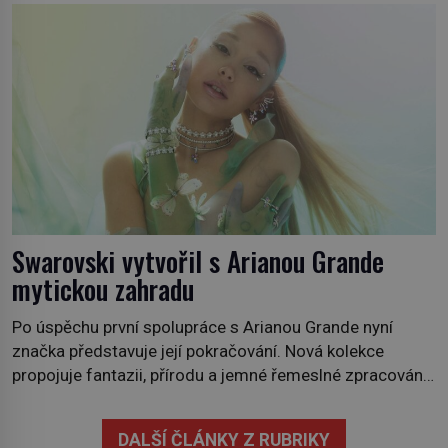
někdy i v obchodech. Její bulvy jsou bílé, nahoře někdy
fialové a chutí […]
Swarovski vytvořil s Arianou Grande
mytickou zahradu
Po úspěchu první spolupráce s Arianou Grande nyní
značka představuje její pokračování. Nová kolekce
propojuje fantazii, přírodu a jemné řemeslné zpracování
do svěžího, prosvětleného designového příběhu. Téměř
třicítka šperků působí hravě a zároveň rafinovaně.
DALŠÍ ČLÁNKY Z RUBRIKY
Spolupráce mezi značkou Swarovski a zpěvačkou a