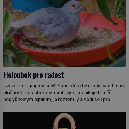
Holoubek pro radost
Uvažujete o papouškovi? Sousedům by mohla vadit jeho
hlučnost. Holoubek diamantový komunikuje téměř
neslyšitelným pípáním, je roztomilý a hodí se i pro
chovatele začátečníky. Jedná se o nenáročného
klidného ptáčka, který většinu dne jen posedává. Hodně
času tráví na zemi, kde sbírá zbytky semínek Jeho
domovinou je prakticky celá Austrálie s výjimkou