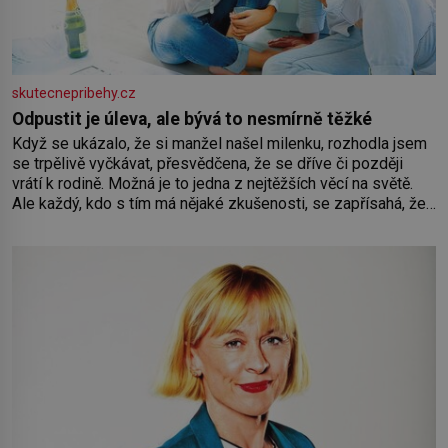
skutecnepribehy.cz
Odpustit je úleva, ale bývá to nesmírně těžké
Když se ukázalo, že si manžel našel milenku, rozhodla jsem
se trpělivě vyčkávat, přesvědčena, že se dříve či později
vrátí k rodině. Možná je to jedna z nejtěžších věcí na světě.
Ale každý, kdo s tím má nějaké zkušenosti, se zapřísahá, že
pokud odpustíte, znatelně se vám uleví. Když se ke mně
doneslo, že si manžel pořídil milenku,