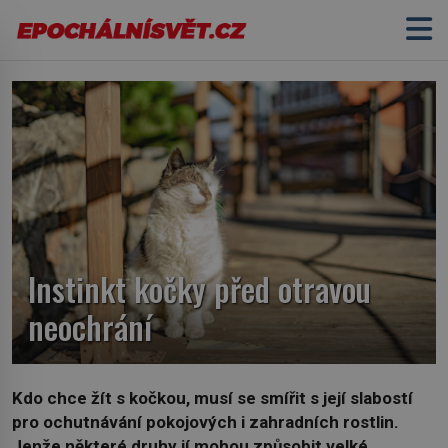
Instinkt kočky před otravou
neochrání
Kdo chce žít s kočkou, musí se smířit s její slabostí
pro ochutnávání pokojových i zahradních rostlin.
Jenže některé druhy jí mohou způsobit velké