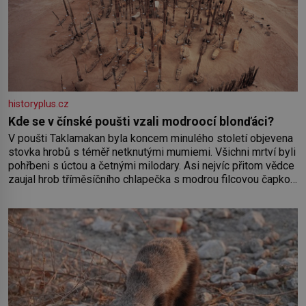
historyplus.cz
Kde se v čínské poušti vzali modroocí blonďáci?
V poušti Taklamakan byla koncem minulého století objevena
stovka hrobů s téměř netknutými mumiemi. Všichni mrtví byli
pohřbeni s úctou a četnými milodary. Asi nejvíc přitom vědce
zaujal hrob tříměsíčního chlapečka s modrou filcovou čapkou,
z níž se draly blonďaté vlásky. Fakt, že jsou těla dávných lidí
nesmírně dobře zachovalá, přičítají odborníci zdejším
klimatickým podmínkám. Sucho, prosolené písky a extrémně