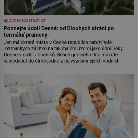
epochanacestach.cz
Poznejte údolí Desné: od Dlouhých strání po
termální prameny
Jen málokteré místo v České republice nabízí tolik
rozmanitých zážitků na tak malém území jako údolí řeky
Desné v srdci Jeseníků. Během jediného dne můžete
nahlédnout do útrob jedné z nejvýznamnějších vodních
elektráren v Evropě, vydat se na horské hřebeny, projet se na
koloběžce a den zakončit poznáváním památek ve Velkých
Losinách nebo v termálním