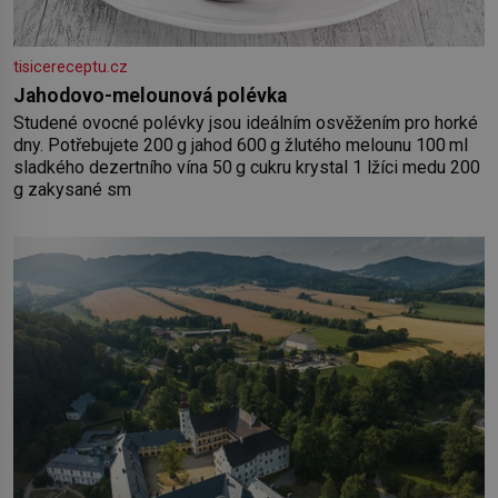
tisicereceptu.cz
Jahodovo-melounová polévka
Studené ovocné polévky jsou ideálním osvěžením pro horké
dny. Potřebujete 200 g jahod 600 g žlutého melounu 100 ml
sladkého dezertního vína 50 g cukru krystal 1 lžíci medu 200
g zakysané sm