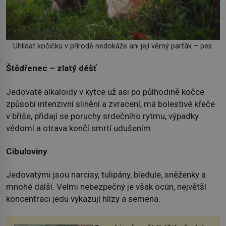
Uhlídat kočičku v přírodě nedokáže ani její věrný parťák – pes.
Štědřenec – zlatý déšť
Jedovaté alkaloidy v kytce už asi po půlhodině kočce
způsobí intenzivní slinění a zvracení, má bolestivé křeče
v břiše, přidají se poruchy srdečního rytmu, výpadky
vědomí a otrava končí smrtí udušením.
Cibuloviny
Jedovatými jsou narcisy, tulipány, bledule, sněženky a
mnohé další. Velmi nebezpečný je však ocún, největší
koncentraci jedu vykazují hlízy a semena.