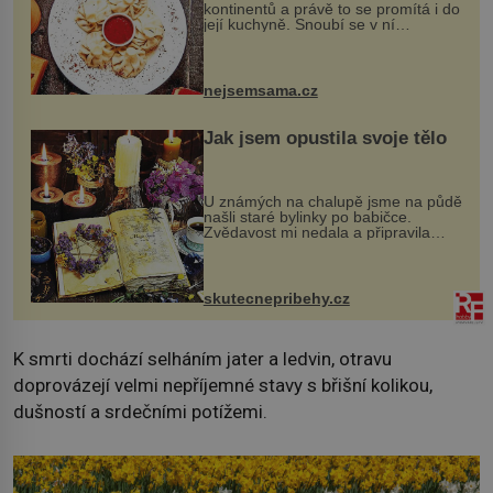
kontinentů a právě to se promítá i do
její kuchyně. Snoubí se v ní
evropské a asijské chutě a díky tomu
vznikají rozmanité a chuťově bohaté
pokrmy, které rozhodně st...
nejsemsama.cz
Jak jsem opustila svoje tělo
U známých na chalupě jsme na půdě
našli staré bylinky po babičce.
Zvědavost mi nedala a připravila
jsem si z nich lektvar… Zimní pobyt
na chalupě se pro mě vlastní vinou
změnil v děsivý zážitek, na kt...
skutecnepribehy.cz
K smrti dochází selháním jater a ledvin, otravu
doprovázejí velmi nepříjemné stavy s břišní kolikou,
dušností a srdečními potížemi.