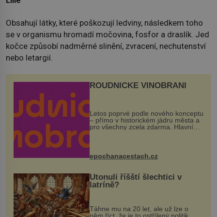
Lilie
Obsahují látky, které poškozují ledviny, následkem toho
se v organismu hromadí močovina, fosfor a draslík. Jed
kočce způsobí nadměrné slinění, zvracení, nechutenství
nebo letargií.
ROUDNICKÉ VINOBRANÍ
Letos poprvé podle nového konceptu
– přímo v historickém jádru města a
pro všechny zcela zdarma. Hlavní
program se odehraje na Karlově a
Husově náměstí. Návštěvníci se
mohou těšit na víno, burčák, pes...
epochanacestach.cz
Utonuli říšští šlechtici v
latríně?
Táhne mu na 20 let, ale už lze o
něm říct, že je to ostřílený politik.