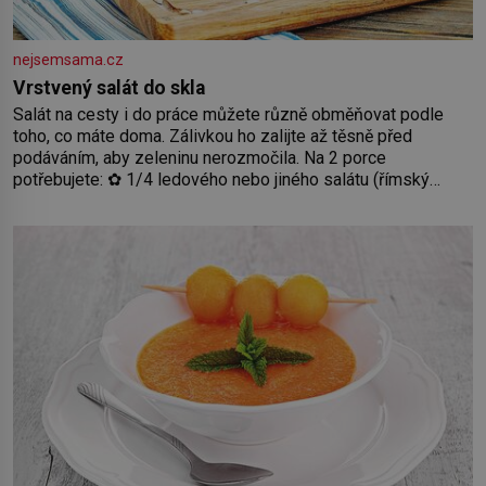
nejsemsama.cz
Vrstvený salát do skla
Salát na cesty i do práce můžete různě obměňovat podle
toho, co máte doma. Zálivkou ho zalijte až těsně před
podáváním, aby zeleninu nerozmočila. Na 2 porce
potřebujete: ✿ 1/4 ledového nebo jiného salátu (římský
salát, polníček…) ✿ 1 malá konzerva kukuřice ✿ ½ okurky ✿
2 rajčata Zálivka: ✿ 4 lžíce olivového oleje ✿ 1 lžíci citronové
šťávy ✿ ½ stroužku