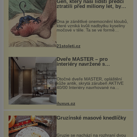
Gen, který naši lidští předci
ztratili před miliony let, by
mohl pomoci s léčbou
„nemoci králů“
Dna je zánětlivé onemocnění kloubů,
které vzniká kvůli nadbytku kyseliny
močové v těle. Ta se ve formě
krystalků ukládá v blízkosti kloubů,
nejčastěji přitom postihuje palce na
nohou, a způsobuje bole...
21stoleti.cz
Dveře MASTER – pro
interiéry navržené s
rozumem i vášní!
Otočné dveře MASTER, opláštění
kůže antik, skrytá zárubeň AKTIVE
40/00 Interiéry navrhované na
zakázku často vyžadují atypické
rozměry nejen nábytku, ale i
otvorových prvků. Technické zázemí
iluxus.cz
dnes umož...
Gruzínské masové knedlíčky
Gruzie se nachází na rozhraní dvou