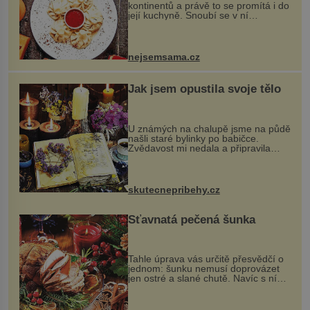
kontinentů a právě to se promítá i do
její kuchyně. Snoubí se v ní
evropské a asijské chutě a díky tomu
vznikají rozmanité a chuťově bohaté
pokrmy, které rozhodně st...
nejsemsama.cz
Jak jsem opustila svoje tělo
U známých na chalupě jsme na půdě
našli staré bylinky po babičce.
Zvědavost mi nedala a připravila
jsem si z nich lektvar… Zimní pobyt
na chalupě se pro mě vlastní vinou
změnil v děsivý zážitek, na kt...
skutecnepribehy.cz
Šťavnatá pečená šunka
Tahle úprava vás určitě přesvědčí o
jednom: šunku nemusí doprovázet
jen ostré a slané chutě. Navíc s ní
nakrmíte poměrně hodně hladových
krků. Ingredience sádlo 3 kg šunky
vcelku 3 stroužky česneku hl...