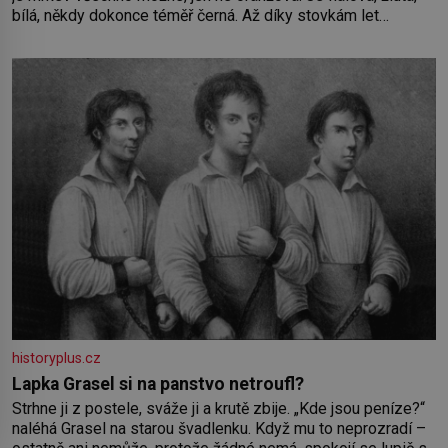
bílá, někdy dokonce téměř černá. Až díky stovkám let
pečlivého šlechtění se z ní stává zelenina, bez které si
českou zahradu ani nedokážeme představit. Její příběh je
historyplus.cz
Lapka Grasel si na panstvo netroufl?
Strhne ji z postele, sváže ji a krutě zbije. „Kde jsou peníze?“
naléhá Grasel na starou švadlenku. Když mu to neprozradí –