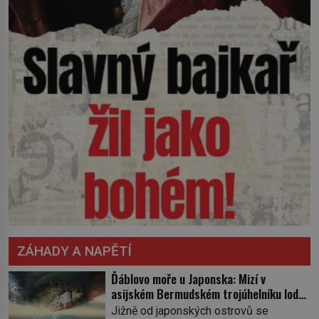
ZÁHADY A NAPĚTÍ
Ďáblovo moře u Japonska: Mizí v
asijském Bermudském trojúhelníku lodě
ve spárech neznámé síly?
Jižně od japonských ostrovů se