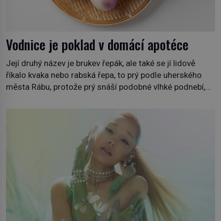
Vodnice je poklad v domácí apotéce
Její druhý název je brukev řepák, ale také se jí lidově
říkalo kvaka nebo rabská řepa, to prý podle uherského
města Rábu, protože prý snáší podobné vlhké podnebí,
jako je tam. Určitě jste se s ní už setkali, třeba na trzích,
někdy i v obchodech. Její bulvy jsou bílé, nahoře někdy
fialové a chutí […]