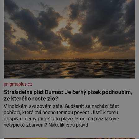
enigmaplus.cz
Strašidelná pláž Dumas: Je černý písek podhoubím,
ze kterého roste zlo?
V indickém svazovém státu Gudžarát se nachází část
pobřeží, které má hodně temnou pověst. Jistě k tomu
přispívá i černý písek této pláže. Proč má pláž takové
netypické zbarvení? Nakolik jsou pravd