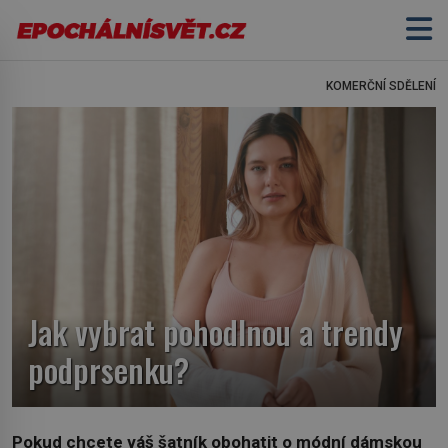
KOMERČNÍ SDĚLENÍ
Jak vybrat pohodlnou a trendy
podprsenku?
Pokud chcete váš šatník obohatit o módní dámskou