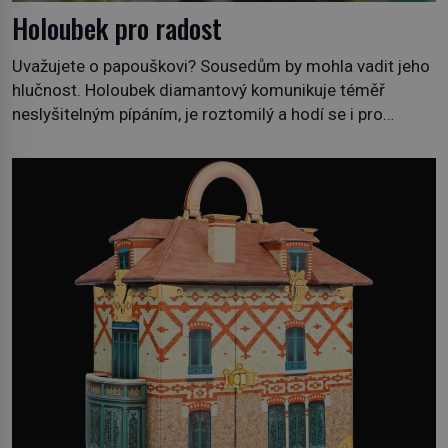
Holoubek pro radost
Uvažujete o papouškovi? Sousedům by mohla vadit jeho
hlučnost. Holoubek diamantový komunikuje téměř
neslyšitelným pípáním, je roztomilý a hodí se i pro
chovatele začátečníky. Jedná se o nenáročného
klidného ptáčka, který většinu dne jen posedává. Hodně
času tráví na zemi, kde sbírá zbytky semínek Jeho
domovinou je prakticky celá Austrálie s výjimkou
pobřežní oblasti. […]