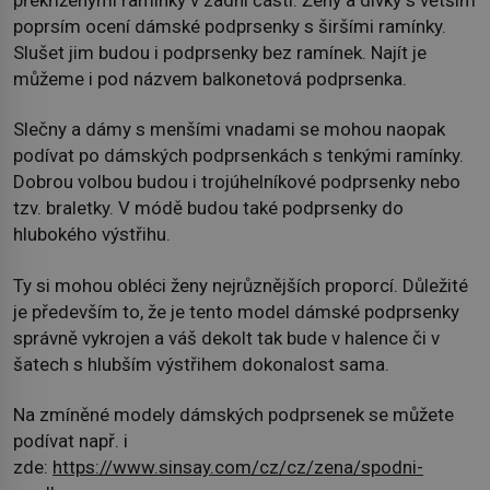
poprsím ocení dámské podprsenky s širšími ramínky.
Slušet jim budou i podprsenky bez ramínek. Najít je
můžeme i pod názvem balkonetová podprsenka.
Slečny a dámy s menšími vnadami se mohou naopak
podívat po dámských podprsenkách s tenkými ramínky.
Dobrou volbou budou i trojúhelníkové podprsenky nebo
tzv. braletky. V módě budou také podprsenky do
hlubokého výstřihu.
Ty si mohou obléci ženy nejrůznějších proporcí. Důležité
je především to, že je tento model dámské podprsenky
správně vykrojen a váš dekolt tak bude v halence či v
šatech s hlubším výstřihem dokonalost sama.
Na zmíněné modely dámských podprsenek se můžete
podívat např. i
zde:
https://www.sinsay.com/cz/cz/zena/spodni-