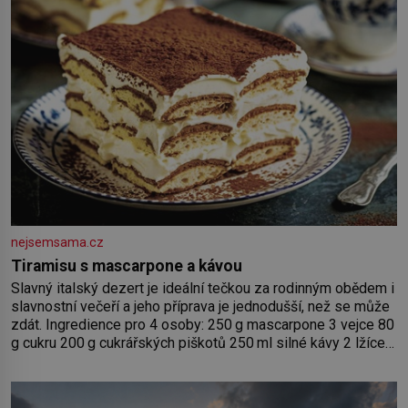
nejsemsama.cz
Tiramisu s mascarpone a kávou
Slavný italský dezert je ideální tečkou za rodinným obědem i
slavnostní večeří a jeho příprava je jednodušší, než se může
zdát. Ingredience pro 4 osoby: 250 g mascarpone 3 vejce 80
g cukru 200 g cukrářských piškotů 250 ml silné kávy 2 lžíce
amaretta kakao na posypání Postup: Oddělte žloutky od
bílků. Žloutky vyšlehejte s cukrem do světlé pěny a postupně
do nich vmíchejte mascarpone, aby vznikl hladký