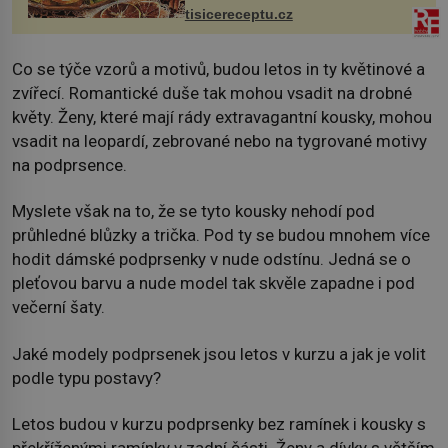
tisicereceptu.cz
Co se týče vzorů a motivů, budou letos in ty květinové a
zvířecí. Romantické duše tak mohou vsadit na drobné
květy. Ženy, které mají rády extravagantní kousky, mohou
vsadit na leopardí, zebrované nebo na tygrované motivy
na podprsence.
Myslete však na to, že se tyto kousky nehodí pod
průhledné blůzky a trička. Pod ty se budou mnohem více
hodit dámské podprsenky v nude odstínu. Jedná se o
pleťovou barvu a nude model tak skvěle zapadne i pod
večerní šaty.
Jaké modely podprsenek jsou letos v kurzu a jak je volit
podle typu postavy?
Letos budou v kurzu podprsenky bez ramínek i kousky s
překříženými ramínky v zadní části. Ženy a dívky s větším