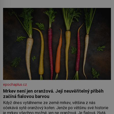
Toník byl dobře zaopatřený mladý muž. Manželství nám
oběma moc nesvědčilo, brzy jsme zjistili, že
epochaplus.cz
Mrkev není jen oranžová. Její neuvěřitelný příběh
začíná fialovou barvou
Když dnes vytáhneme ze země mrkev, většina z nás
očekává sytě oranžový kořen. Jenže po většinu své historie
je mrkev všechno možné, jen ne oranžová. Je fialová, žlutá,