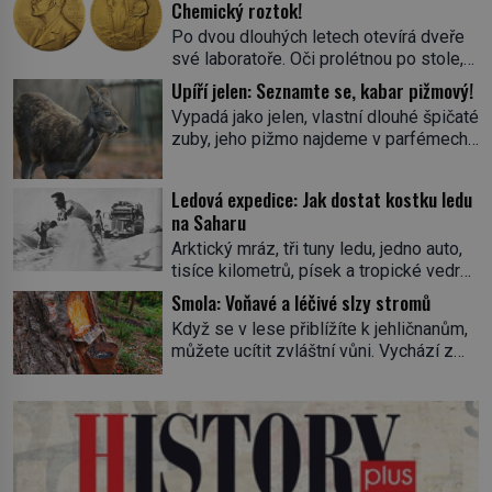
Chemický roztok!
Po dvou dlouhých letech otevírá dveře
své laboratoře. Oči prolétnou po stole,
aby pak ulpěly na regálu, kde se nachází
Upíří jelen: Seznamte se, kabar pižmový!
všemožné látky. Hledá žluto-oranžovou
Vypadá jako jelen, vlastní dlouhé špičaté
tekutinu, jakmile ji zahlédne, nesmírně
zuby, jeho pižmo najdeme v parfémech
se mu uleví. Teď může svůj plán
celého světa a narazit na něj je velice
dokončit. Pod termínem aqua regia se
těžké. Tato charakteristika sedí na
skrývá směs s názvem lučavka
Ledová expedice: Jak dostat kostku ledu
jediného zástupce zvířecí říše – kabara
královská. Svůj přídomek nemá pro nic
na Saharu
pižmového. V Evropě ho jako první
za nic, […]
Arktický mráz, tři tuny ledu, jedno auto,
popíše švédský botanik Carl Linné
tisíce kilometrů, písek a tropické vedro.
(1707–1778), jenže v Asii o něm ví už
To je ve zkratce zdánlivě nesplnitelná
celá staletí. Zvíře připomíná jelena,
Smola: Voňavé a léčivé slzy stromů
výzva, která se promění v úžasné
v kohoutku dosahuje […]
Když se v lese přiblížíte k jehličnanům,
dobrodružství a důkaz, že nic není
můžete ucítit zvláštní vůni. Vychází z
nemožné. Vše začíná na podzim 1958
lepkavé látky, která vytéká z
jako hec. Rádio Luxembourg přichází s
poraněného kmene. Kdysi lidé věřili, že
neobvyklou výzvou. Tomu, kdo dokáže
právě v ní je síla stromu. Smola také
dopravit ze severního polárního kruhu
patří k nejstarším surovinám, s nimiž
na […]
lidstvo pracovalo. Chrání strom před
infekcí, hmyzem a vysycháním. Dá se