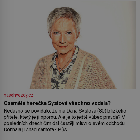
nasehvezdy.cz
Osamělá herečka Syslová všechno vzdala?
Nedávno se povídalo, že má Dana Syslová (80) blízkého
přítele, který je jí oporou. Ale je to ještě vůbec pravda? V
posledních dnech čím dál častěji mluví o svém odchodu.
Dohnala ji snad samota? Půs