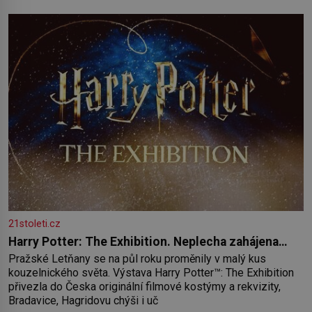
paměť rozhodla stávkovat. Cvičte
21stoleti.cz
Harry Potter: The Exhibition. Neplecha zahájena…
Pražské Letňany se na půl roku proměnily v malý kus
kouzelnického světa. Výstava Harry Potter™: The Exhibition
přivezla do Česka originální filmové kostýmy a rekvizity,
Bradavice, Hagridovu chýši i uč