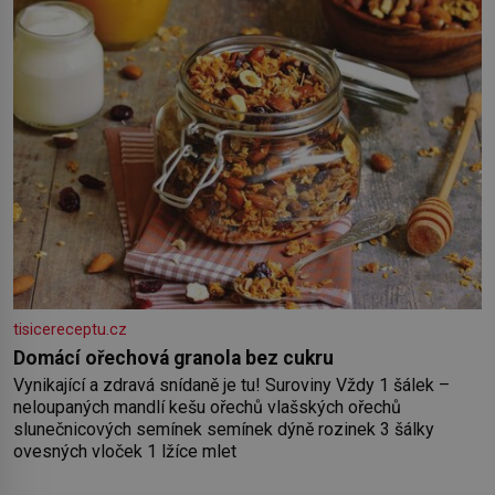
tisicereceptu.cz
Domácí ořechová granola bez cukru
Vynikající a zdravá snídaně je tu! Suroviny Vždy 1 šálek –
neloupaných mandlí kešu ořechů vlašských ořechů
slunečnicových semínek semínek dýně rozinek 3 šálky
ovesných vloček 1 lžíce mlet