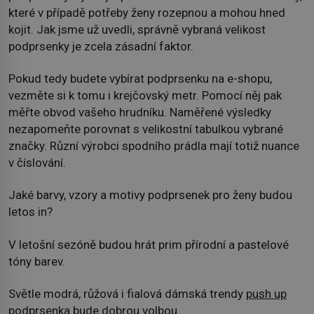
které v případě potřeby ženy rozepnou a mohou hned
kojit. Jak jsme už uvedli, správně vybraná velikost
podprsenky je zcela zásadní faktor.
Pokud tedy budete vybírat podprsenku na e-shopu,
vezměte si k tomu i krejčovský metr. Pomocí něj pak
měřte obvod vašeho hrudníku. Naměřené výsledky
nezapomeňte porovnat s velikostní tabulkou vybrané
značky. Různí výrobci spodního prádla mají totiž nuance
v číslování.
Jaké barvy, vzory a motivy podprsenek pro ženy budou
letos in?
V letošní sezóně budou hrát prim přírodní a pastelové
tóny barev.
Světle modrá, růžová i fialová dámská trendy
push up
podprsenka
bude dobrou volbou.