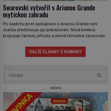
Swarovski vytvořil s Arianou Grande
mytickou zahradu
Po úspěchu první spolupráce s Arianou Grande nyní
značka představuje její pokračování. Nová kolekce
propojuje fantazii, přírodu a jemné řemeslné zpracování
do svěžího, prosvětleného designového příběhu. Téměř
třicítka šperků působí hravě a zároveň rafinovaně.
DALŠÍ ČLÁNKY Z RUBRIKY
Spolupráce mezi značkou Swarovski a zpěvačkou a
herečkou Arianou Grande vstupuje do nové kapitoly. Po
debutové kolekci, která představila moderní […]
reklama