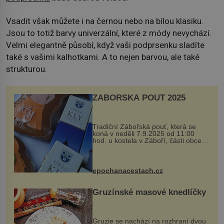
Vsadit však můžete i na černou nebo na bílou klasiku.
Jsou to totiž barvy univerzální, které z módy nevychází.
Velmi elegantně působí, když vaši podprsenku sladíte
také s vašimi kalhotkami. A to nejen barvou, ale také
strukturou.
ZÁBOŘSKÁ POUŤ 2025
Tradiční Zábořská pouť, která se
koná v neděli 7.9.2025 od 11:00
hod. u kostela v Záboří, části obce
Kly u Mělníka. V programu naleznete
komentovanou prohlídku kostela,
dobovou hudbu, řemesla, atrakce...
epochanacestach.cz
Gruzínské masové knedlíčky
Gruzie se nachází na rozhraní dvou