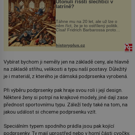
Utonuli říšští šlechtici v
latríně?
Táhne mu na 20 let, ale už lze o
něm říct, že je to ostřílený politik.
Císař Fridrich Barbarossa proto
posílá svého syna a dědice Jindřicha
VI. do Erfurtu, aby se stal
prostředníkem při řešení sporu m...
historyplus.cz
Vybírat bychom ji neměly jen na základě ceny, ale hlavně
na základě střihu, velikosti a typu naší postavy. Důležitý
je i materiál, z kterého je dámská podprsenka vyrobená.
Při výběru podprsenky pak hraje svou roli i její design.
Některé ženy si potrpí na krajkové modely, jiné dají zase
přednost sportovnímu typu. Záleží tedy také na tom, na
jakou událost si chceme podprsenku vzít.
Speciálním typem spodního prádla jsou pak kojící
podprsenky. Ty mají uprostřed nebo v horní části cvočky,