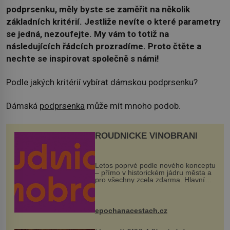
podprsenku, měly byste se zaměřit na několik
základních kritérií. Jestliže nevíte o které parametry
se jedná, nezoufejte. My vám to totiž na
následujících řádcích prozradíme. Proto čtěte a
nechte se inspirovat společně s námi!
Podle jakých kritérií vybírat dámskou podprsenku?
Dámská
podprsenka
může mít mnoho podob.
ROUDNICKÉ VINOBRANÍ
Letos poprvé podle nového konceptu
– přímo v historickém jádru města a
pro všechny zcela zdarma. Hlavní
program se odehraje na Karlově a
Husově náměstí. Návštěvníci se
mohou těšit na víno, burčák, pes...
epochanacestach.cz