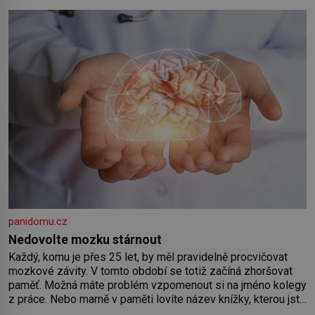
by pokoj miminka měl působit především klidně a útulně.
Předškolní věk je
panidomu.cz
Nedovolte mozku stárnout
Každý, komu je přes 25 let, by měl pravidelně procvičovat
mozkové závity. V tomto období se totiž začíná zhoršovat
paměť. Možná máte problém vzpomenout si na jméno kolegy
z práce. Nebo marně v paměti lovíte název knížky, kterou jste
nedávno přečetli. Je to opravdu tak, s věkem jako kdyby se