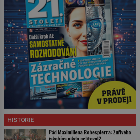
HISTORIE
Pád Maximiliena Robespierra: Zuřivého
jakobína nikdo nelitoval?