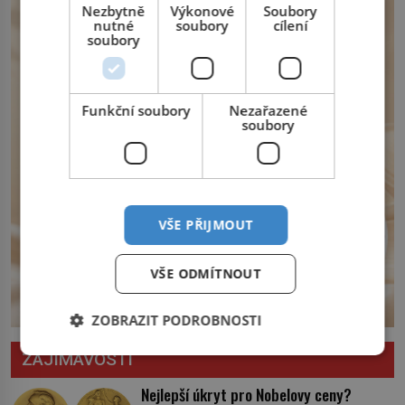
Nezbytně
Výkonové
Soubory
opatření, která mají posílit obranu jeho
nutné
soubory
cílení
království. Zajistit hodlá především
soubory
severní hranici. Na […]
Funkční soubory
Nezařazené
soubory
VŠE PŘIJMOUT
VŠE ODMÍTNOUT
ZOBRAZIT PODROBNOSTI
ZAJÍMAVOSTI
Nejlepší úkryt pro Nobelovy ceny?