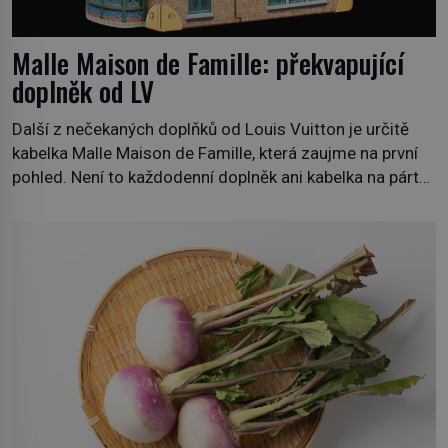
Malle Maison de Famille: překvapující
doplněk od LV
Další z nečekaných doplňků od Louis Vuitton je určitě
kabelka Malle Maison de Famille, která zaujme na první
pohled. Není to každodenní doplněk ani kabelka na párty,
ale symbol tradice a bohaté historie značky. Jde o poctu
Nicolase Ghesquièra rodinnému sídlu Vuittonů na
adrese 18 Rue Louis Vuitton, které bylo postaveno v
roce 1869. […]