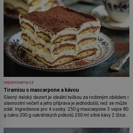
nejsemsama.cz
Tiramisu s mascarpone a kávou
Slavný italský dezert je ideální tečkou za rodinným obědem i
slavnostní večeří a jeho příprava je jednodušší, než se může
zdát. Ingredience pro 4 osoby: 250 g mascarpone 3 vejce 80
g cukru 200 g cukrářských piškotů 250 ml silné kávy 2 lžíce
amaretta kakao na posypání Postup: Oddělte žloutky od
bílků. Žloutky vyšlehejte s cukrem do světlé pěny a postupně
do nich vmíchejte mascarpone, aby vznikl hladký