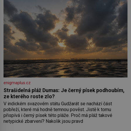
enigmaplus.cz
Strašidelná pláž Dumas: Je černý písek podhoubím,
ze kterého roste zlo?
V indickém svazovém státu Gudžarát se nachází část
pobřeží, které má hodně temnou pověst. Jistě k tomu
přispívá i černý písek této pláže. Proč má pláž takové
netypické zbarvení? Nakolik jsou pravd