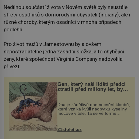
Nedílnou součástí života v Novém světě byly neustále
střety osadníků s domorodými obyvateli (indiány), ale i
různé choroby, kterým osadníci v mnoha případech
podlehli.
Pro život mužů v Jamestownu byla ovšem
nepostradatelné jedna zásadní složka, a to chybějící
ženy, které společnost Virginia Company nedovolila
přivézt.
Gen, který naši lidští předci
ztratili před miliony let, by
mohl pomoci s léčbou
„nemoci králů“
Dna je zánětlivé onemocnění kloubů,
které vzniká kvůli nadbytku kyseliny
močové v těle. Ta se ve formě
krystalků ukládá v blízkosti kloubů,
nejčastěji přitom postihuje palce na
nohou, a způsobuje bole...
21stoleti.cz