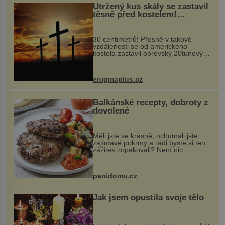
Utržený kus skály se zastavil
těsně před kostelem!
Ochránila ho boží síla?
30 centimetrů! Přesně v takové
vzdálenosti se od amerického
kostela zastavil obrovský 20tunový
balvan, který se v květnu 2014
nečekaně odtrhl od nedaleké skály
při její demolici. Podle místních stojí
enigmaplus.cz
...
Balkánské recepty, dobroty z
dovolené
Měli jste se krásně, ochutnali jste
zajímavé pokrmy a rádi byste si ten
zážitek zopakovali? Není nic
snazšího. Pljeskavica (10 porcí)
Možná jste ji ochutnali na dovolené v
bývalé Jugoslávii, lze ji vi...
panidomu.cz
Jak jsem opustila svoje tělo