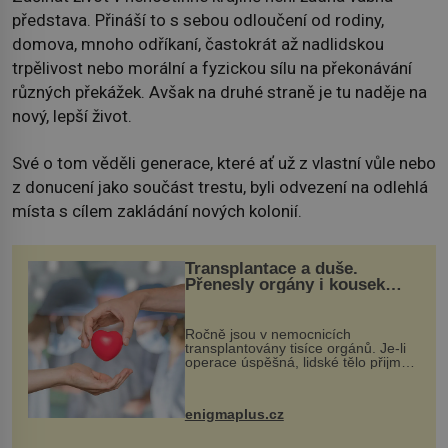
představa. Přináší to s sebou odloučení od rodiny,
domova, mnoho odříkaní, častokrát až nadlidskou
trpělivost nebo morální a fyzickou sílu na překonávání
různých překážek. Avšak na druhé straně je tu naděje na
nový, lepší život.
Své o tom věděli generace, které ať už z vlastní vůle nebo
z donucení jako součást trestu, byli odvezení na odlehlá
místa s cílem zakládání nových kolonií.
Transplantace a duše.
Přenesly orgány i kousek
osobnosti dárce?
Ročně jsou v nemocnicích
transplantovány tisíce orgánů. Je-li
operace úspěšná, lidské tělo přijme
darovaný orgán za své a pacient
může vést plnohodnotný život. Ale co
když při transplantaci nepřijímám...
enigmaplus.cz