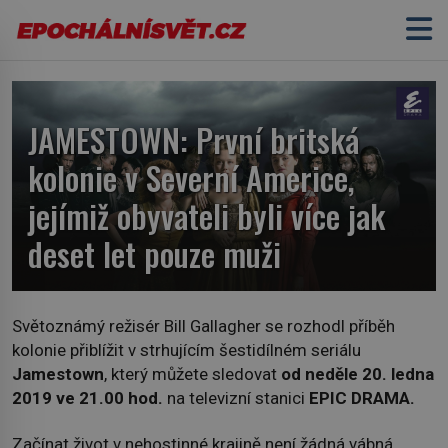
JAMESTOWN: První britská
kolonie v Severní Americe,
jejímiž obyvateli byli více jak
deset let pouze muži
Světoznámý režisér Bill Gallagher se rozhodl příběh
kolonie přiblížit v strhujícím šestidílném seriálu
Jamestown
, který můžete sledovat
od neděle 20. ledna
2019 ve 21.00 hod.
na televizní stanici
EPIC DRAMA.
Začínat život v nehostinné krajině není žádná vábná