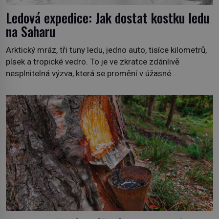
Ledová expedice: Jak dostat kostku ledu
na Saharu
Arktický mráz, tři tuny ledu, jedno auto, tisíce kilometrů,
písek a tropické vedro. To je ve zkratce zdánlivě
nesplnitelná výzva, která se promění v úžasné
dobrodružství a důkaz, že nic není nemožné. Vše začíná
na podzim 1958 jako hec. Rádio Luxembourg přichází s
neobvyklou výzvou. Tomu, kdo dokáže dopravit ze
severního polárního kruhu na […]