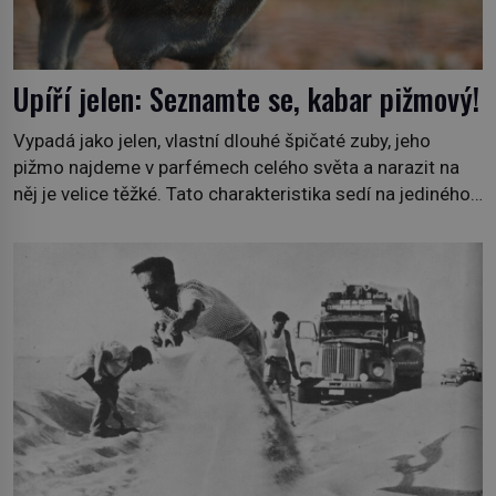
Upíří jelen: Seznamte se, kabar pižmový!
Vypadá jako jelen, vlastní dlouhé špičaté zuby, jeho
pižmo najdeme v parfémech celého světa a narazit na
něj je velice těžké. Tato charakteristika sedí na jediného
zástupce zvířecí říše – kabara pižmového. V Evropě ho
jako první popíše švédský botanik Carl Linné (1707–
1778), jenže v Asii o něm ví už celá staletí. Zvíře
připomíná jelena, v kohoutku dosahuje […]