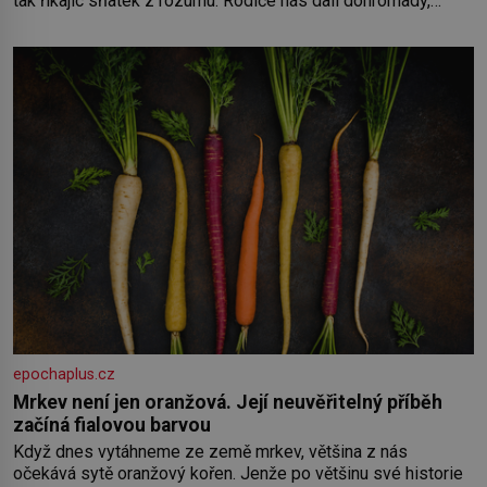
tak říkajíc sňatek z rozumu. Rodiče nás dali dohromady,
Toník byl dobře zaopatřený mladý muž. Manželství nám
oběma moc nesvědčilo, brzy jsme zjistili, že
epochaplus.cz
Mrkev není jen oranžová. Její neuvěřitelný příběh
začíná fialovou barvou
Když dnes vytáhneme ze země mrkev, většina z nás
očekává sytě oranžový kořen. Jenže po většinu své historie