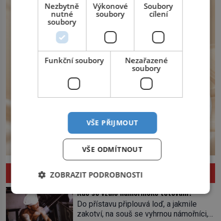
severní hranici. Na […]
Nezbytně
Výkonové
Soubory
nutné
soubory
cílení
soubory
Funkční soubory
Nezařazené
soubory
VŠE PŘIJMOUT
VŠE ODMÍTNOUT
ZAJÍMAVOSTI
ZOBRAZIT PODROBNOSTI
Kde se vzalo námořnické tetování?
Do přístavu připlouvá loď, a jakmile
zakotví, na souš se vyhrnou námořníci,