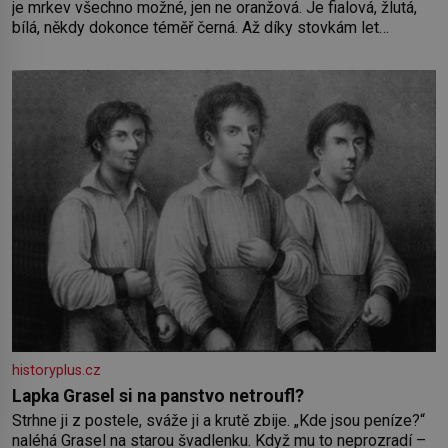
je mrkev všechno možné, jen ne oranžová. Je fialová, žlutá,
bílá, někdy dokonce téměř černá. Až díky stovkám let
pečlivého šlechtění se z ní stává zelenina, bez které si
českou zahradu ani nedokážeme představit. Její příběh je
historyplus.cz
Lapka Grasel si na panstvo netroufl?
Strhne ji z postele, sváže ji a krutě zbije. „Kde jsou peníze?“
naléhá Grasel na starou švadlenku. Když mu to neprozradí –