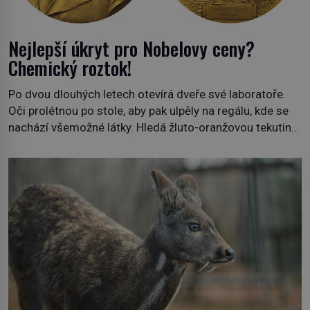
Nejlepší úkryt pro Nobelovy ceny?
Chemický roztok!
Po dvou dlouhých letech otevírá dveře své laboratoře.
Oči prolétnou po stole, aby pak ulpěly na regálu, kde se
nachází všemožné látky. Hledá žluto-oranžovou tekutinu,
jakmile ji zahlédne, nesmírně se mu uleví. Teď může svůj
plán dokončit. Pod termínem aqua regia se skrývá
směs s názvem lučavka královská. Svůj přídomek nemá
pro nic za nic, […]