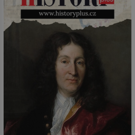
(1927–2005), který během vlastní
svatby přijde […]