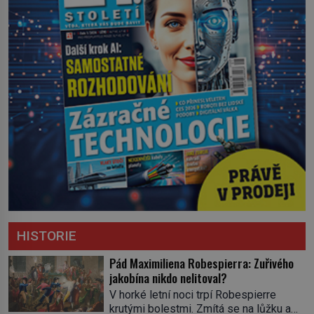
HISTORIE
Pád Maximiliena Robespierra: Zuřivého
jakobína nikdo nelitoval?
V horké letní noci trpí Robespierre
krutými bolestmi. Zmítá se na lůžku a