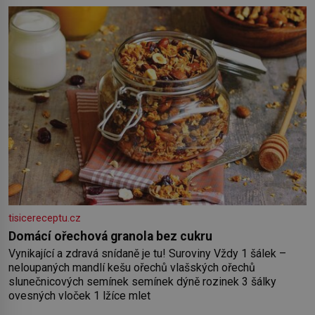
tisicereceptu.cz
Domácí ořechová granola bez cukru
Vynikající a zdravá snídaně je tu! Suroviny Vždy 1 šálek –
neloupaných mandlí kešu ořechů vlašských ořechů
slunečnicových semínek semínek dýně rozinek 3 šálky
ovesných vloček 1 lžíce mlet