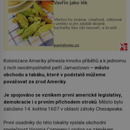
Vavřín jako lék
Všichni ho známe, císařové, vítězové
i umělci si jím zdobili skráně,
kuchařky bez něj neuvaří, a to ještě
nevíte, že bobkový list může výrazně
zmírnit některé naše neduhy.
Obsahuje v malém množství ně...
panidomu.cz
Kolonizace Ameriky přinesla mnoho příběhů a k jednomu
z nich neodmyslitelně patří Jamestown
– město
obchodu a tabáku, které v podstatě můžeme
považovat za zrod Ameriky.
Je spojováno se vznikem první americké legislativy,
demokracie i s prvním příchodem otroků
. Město bylo
založeno 14. května 1607 v oblasti zátoky Chesapeake.
První osadníky do této lokality vyslala obchodní
společnost Virginia Company London se záměrem