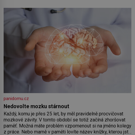
nejmenší je klíčová jednoduchost, měkkost a bezpečí, proto
by pokoj miminka měl působit především klidně a útulně.
Předškolní věk je
panidomu.cz
Nedovolte mozku stárnout
Každý, komu je přes 25 let, by měl pravidelně procvičovat
mozkové závity. V tomto období se totiž začíná zhoršovat
paměť. Možná máte problém vzpomenout si na jméno kolegy
z práce. Nebo marně v paměti lovíte název knížky, kterou jste