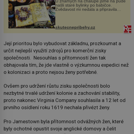
U známých na chalupě jsme na půdě
našli staré bylinky po babičce.
Zvědavost mi nedala a připravila
jsem si z nich lektvar… Zimní pobyt
na chalupě se pro mě vlastní vinou
změnil v děsivý zážitek, na kt...
skutecnepribehy.cz
Její prioritou bylo vybudovat základnu, prozkoumat a
určit nejlepší využití zdrojů pro komerční zisky
společnosti. Nesouhlas s přítomností žen tak
obhajovala tím, že jde vlastně o výzkumnou expedici než
o kolonizaci a proto nejsou ženy potřebné.
Ovšem pro udržení růstu zisku společnosti bolo
nezbytné trvalé udržení kolonie a zachování stability,
proto nakonec Virginia Company souhlasila a 12 let od
prvního osídlení roku 1619 nechala přivézt ženy.
Pro Jamestown byla přítomnost odvážných žen, které
byly ochotné opustit svoje anglické domovy a čelit