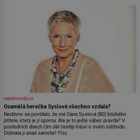
nasehvezdy.cz
Osamělá herečka Syslová všechno vzdala?
Nedávno se povídalo, že má Dana Syslová (80) blízkého
přítele, který je jí oporou. Ale je to ještě vůbec pravda? V
posledních dnech čím dál častěji mluví o svém odchodu.
Dohnala ji snad samota? Půs