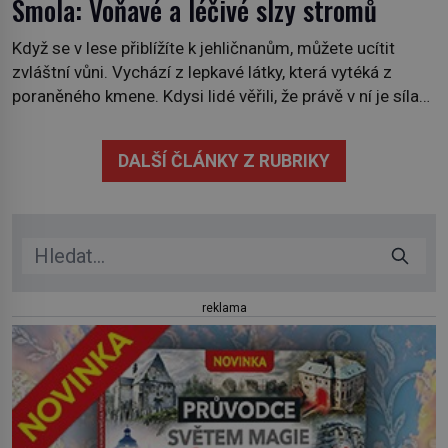
Smola: Voňavé a léčivé slzy stromů
Když se v lese přiblížíte k jehličnanům, můžete ucítit
zvláštní vůni. Vychází z lepkavé látky, která vytéká z
poraněného kmene. Kdysi lidé věřili, že právě v ní je síla
stromu. Smola také patří k nejstarším surovinám, s nimiž
lidstvo pracovalo. Chrání strom před infekcí, hmyzem a
DALŠÍ ČLÁNKY Z RUBRIKY
vysycháním. Dá se říct, že je to přírodní […]
reklama