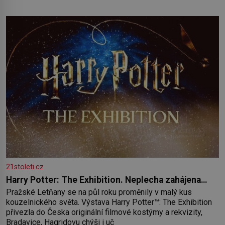
nedávno přečetli. Je to opravdu tak, s věkem jako kdyby se
paměť rozhodla stávkovat. Cvičte
21stoleti.cz
Harry Potter: The Exhibition. Neplecha zahájena…
Pražské Letňany se na půl roku proměnily v malý kus
kouzelnického světa. Výstava Harry Potter™: The Exhibition
přivezla do Česka originální filmové kostýmy a rekvizity,
Bradavice, Hagridovu chýši i uč