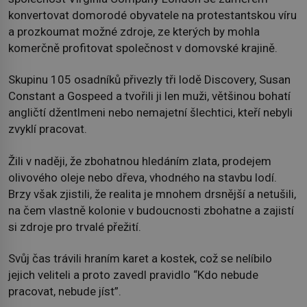
konvertovat domorodé obyvatele na protestantskou víru
a prozkoumat možné zdroje, ze kterých by mohla
komerčně profitovat společnost v domovské krajině.
Skupinu 105 osadníků přivezly tři lodě Discovery, Susan
Constant a Gospeed a tvořili ji len muži, většinou bohatí
angličtí džentlmeni nebo nemajetní šlechtici, kteří nebyli
zvyklí pracovat.
Žili v naději, že zbohatnou hledáním zlata, prodejem
olivového oleje nebo dřeva, vhodného na stavbu lodí.
Brzy však zjistili, že realita je mnohem drsnější a netušili,
na čem vlastně kolonie v budoucnosti zbohatne a zajistí
si zdroje pro trvalé přežití.
Svůj čas trávili hraním karet a kostek, což se nelíbilo
jejich veliteli a proto zavedl pravidlo “Kdo nebude
pracovat, nebude jíst”.