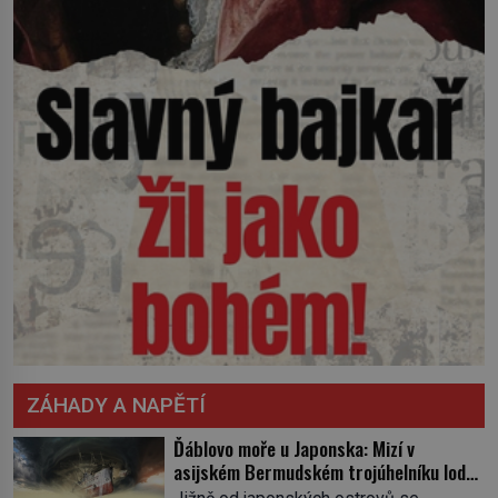
ZÁHADY A NAPĚTÍ
Ďáblovo moře u Japonska: Mizí v
asijském Bermudském trojúhelníku lodě
ve spárech neznámé síly?