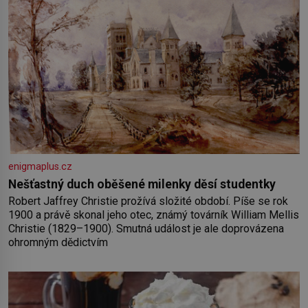
enigmaplus.cz
Nešťastný duch oběšené milenky děsí studentky
Robert Jaffrey Christie prožívá složité období. Píše se rok
1900 a právě skonal jeho otec, známý továrník William Mellis
Christie (1829–1900). Smutná událost je ale doprovázena
ohromným dědictvím