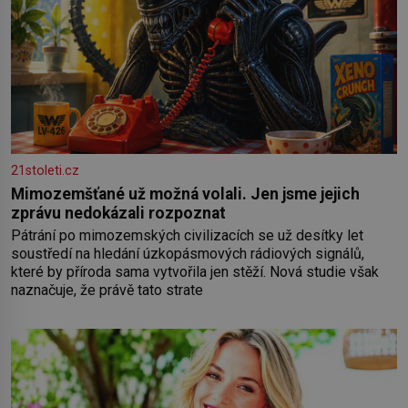
21stoleti.cz
Mimozemšťané už možná volali. Jen jsme jejich
zprávu nedokázali rozpoznat
Pátrání po mimozemských civilizacích se už desítky let
soustředí na hledání úzkopásmových rádiových signálů,
které by příroda sama vytvořila jen stěží. Nová studie však
naznačuje, že právě tato strate