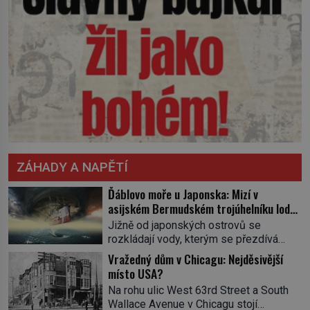
ZÁHADY A NAPĚTÍ
Ďáblovo moře u Japonska: Mizí v
asijském Bermudském trojúhelníku lodě
ve spárech neznámé síly?
Jižně od japonských ostrovů se
rozkládají vody, kterým se přezdívá
Ďáblovo moře. Vypráví se o lodích
Vražedný dům v Chicagu: Nejděsivější
mizejících beze stopy, podivných
místo USA?
světlech, zrádných proudech i mořských
Na rohu ulic West 63rd Street a South
dracích, kteří měli tyto končiny střežit už
Wallace Avenue v Chicagu stojí
v dávných legendách. Je tichomořský