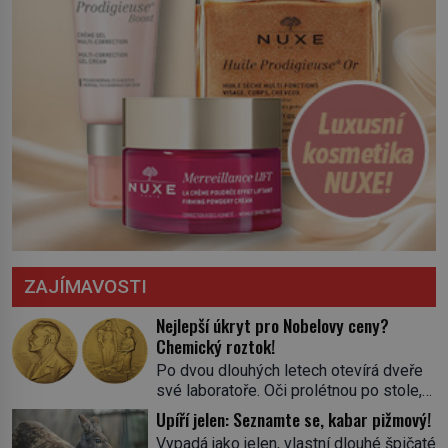
ZAJÍMAVOSTI
Nejlepší úkryt pro Nobelovy ceny?
Chemický roztok!
Po dvou dlouhých letech otevírá dveře
své laboratoře. Oči prolétnou po stole,
aby pak ulpěly na regálu, kde se nachází
Upíří jelen: Seznamte se, kabar pižmový!
všemožné látky. Hledá žluto-oranžovou
Vypadá jako jelen, vlastní dlouhé špičaté