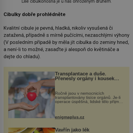
Lilie cibulkonosná je u nás ohroženým druhem.
Cibulky dobře prohlédněte
Kvalitní cibule je pevná, hladká, nikoliv vysušená či
zatažená, případně s mírně pučícími, nezaschlými výhony
(V posledním případě by měla jít cibulka do zeminy hned,
a není-li to možné, zasaďte ji alespoň do květináče a
dejte do chladu).
Transplantace a duše.
Přenesly orgány i kousek
osobnosti dárce?
Ročně jsou v nemocnicích
transplantovány tisíce orgánů. Je-li
operace úspěšná, lidské tělo přijme
darovaný orgán za své a pacient
může vést plnohodnotný život. Ale co
když při transplantaci nepřijímám...
enigmaplus.cz
Vavřín jako lék