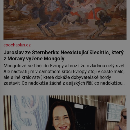
epochaplus.cz
Jaroslav ze Šternberka: Neexistující šlechtic, který
z Moravy vyžene Mongoly
Mongolové se tlačí do Evropy a hrozí, že ovládnou celý svět.
Ale naštěstí jim v samotném srdci Evropy stojí v cestě malé,
ale silné království, které dokáže dobyvatelské hordy
zastavit. Co nedokáže žádná z asijských říší, co nedokážou
Němci – to dokáže český král. Nebo že by ne? Mongolové
od roku 1223 postupují podél Kaspického a Azovského
moře,