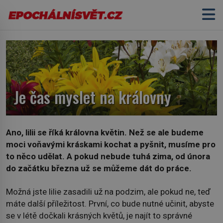
Je čas myslet na královny
Ano, lilii se říká královna květin. Než se ale budeme
moci voňavými kráskami kochat a pyšnit, musíme pro
to něco udělat. A pokud nebude tuhá zima, od února
do začátku března už se můžeme dát do práce.
Možná jste lilie zasadili už na podzim, ale pokud ne, teď
máte další příležitost. První, co bude nutné učinit, abyste
se v létě dočkali krásných květů, je najít to správné