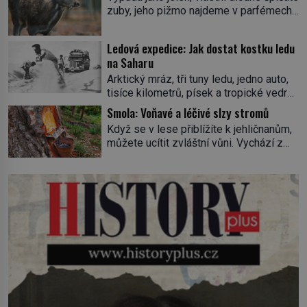
tekutinu, jakmile ji zahlédne, nesmírně
zuby, jeho pižmo najdeme v parfémech
se mu uleví. Teď může svůj plán
celého světa a narazit na něj je velice
dokončit. Pod termínem aqua regia se
těžké. Tato charakteristika sedí na
skrývá směs s názvem lučavka
Ledová expedice: Jak dostat kostku ledu
jediného zástupce zvířecí říše – kabara
královská. Svůj přídomek nemá pro nic
na Saharu
pižmového. V Evropě ho jako první
za nic, […]
Arktický mráz, tři tuny ledu, jedno auto,
popíše švédský botanik Carl Linné
tisíce kilometrů, písek a tropické vedro.
(1707–1778), jenže v Asii o něm ví už
To je ve zkratce zdánlivě nesplnitelná
celá staletí. Zvíře připomíná jelena,
Smola: Voňavé a léčivé slzy stromů
výzva, která se promění v úžasné
v kohoutku dosahuje […]
Když se v lese přiblížíte k jehličnanům,
dobrodružství a důkaz, že nic není
můžete ucítit zvláštní vůni. Vychází z
nemožné. Vše začíná na podzim 1958
lepkavé látky, která vytéká z
jako hec. Rádio Luxembourg přichází s
poraněného kmene. Kdysi lidé věřili, že
neobvyklou výzvou. Tomu, kdo dokáže
právě v ní je síla stromu. Smola také
dopravit ze severního polárního kruhu
patří k nejstarším surovinám, s nimiž
na […]
lidstvo pracovalo. Chrání strom před
infekcí, hmyzem a vysycháním. Dá se
říct, že je to přírodní […]