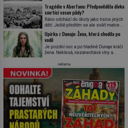
nenápadná pošta. Nemá žádný speciální
Dračí trojúhelník skutečně prokletým
Tragédie v Aberfanu: Předpověděla dívka
nápis ani pamětní desku. A přesto prý
místem, nebo se zde jen nebezpečná
smrtící sesuv půdy?
místní zaměstnanci neradi chodí do
příroda proměnila v jednu z
Ráno odchází do školy jako tisíce jiných
sklepa. Právě tady totiž sídlil sériový
nejpůsobivějších námořních záhad? […]
dětí. Ještě předtím se ale svěří matce s
vrah H. H. Holmes a také
podivným snem. Ve škole, kterou dobře
nejpropracovanější past na lidi
Upírka z Dunaje: Žena, která chodila po
zná, tentokrát nevidí budovu ani
v dějinách americké kriminalistiky.
vodě
spolužáky. Místo nich se před ní tyčí
Herman Webster Mudgett (1861–1896)
Je pozdní noc a po hladině Dunaje kráčí
cosi temného. O několik hodin později je
přijíždí […]
žena. Neklesá, nezanechává vlny a
mrtvá. Mohla devítiletá Zahlédla vlastní
pohybuje se tiše, jako by černá voda
osud? Dne 21. října 1966 se velšská
pod ní byla dlažbou. Muž, který ji z
reklama
vesnice Aberfan […]
břehu pozoruje, ji údajně poznává, jenže
Ruža Vlajna má být v tu chvíli mrtvá celé
století. Vesnice Kisiljevo v
severovýchodním Srbsku má s upíry
nevyřízené účty. […]