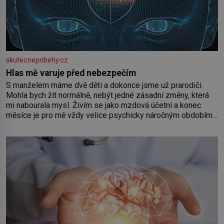
skutecnepribehy.cz
Hlas mě varuje před nebezpečím
S manželem máme dvě děti a dokonce jsme už prarodiči.
Mohla bych žít normálně, nebýt jedné zásadní změny, která
mi nabourala mysl. Živím se jako mzdová účetní a konec
měsíce je pro mě vždy velice psychicky náročným obdobím.
Od té chvíle, co máme vnoučata, mi dcera čím dál častěji volá
o pomoc, co se hlídání týče. Dalo by se