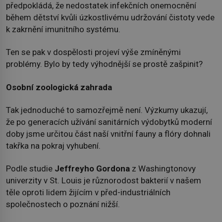
předpokládá, že nedostatek infekčních onemocnění
během dětství kvůli úzkostlivému udržování čistoty vede
k zakrnění imunitního systému.
Ten se pak v dospělosti projeví výše zmíněnými
problémy. Bylo by tedy výhodnější se prostě zašpinit?
Osobní zoologická zahrada
Tak jednoduché to samozřejmě není. Výzkumy ukazují,
že po generacích užívání sanitárních výdobytků moderní
doby jsme určitou část naší vnitřní fauny a flóry dohnali
takřka na pokraj vyhubení.
Podle studie
Jeffreyho Gordona
z Washingtonovy
univerzity v St. Louis je různorodost bakterií v našem
těle oproti lidem žijícím v před-industriálních
společnostech o poznání nižší.