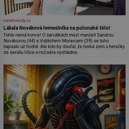
nasehvezdy.cz
Lákala Nováková řemeslníka na polonahé tělo!
Tohle nemá konce! O šarvátkách mezi manželi Sandrou
Novákovou (44) a Vojtěchem Moravcem (39) se toho
napsalo už hodně. Ale kdo by doufal, že horká zem u herečky
ze seriálu Ulice a režiséra vychladne,