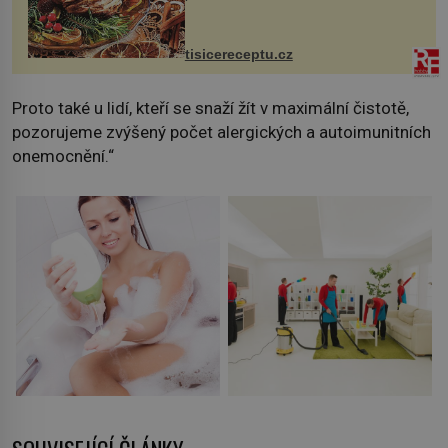
nakrmíte poměrně hodně hladových
krků. Ingredience sádlo 3 kg šunky
vcelku 3 stroužky česneku hl...
tisicereceptu.cz
Proto také u lidí, kteří se snaží žít v maximální čistotě,
pozorujeme zvýšený počet alergických a autoimunitních
onemocnění.“