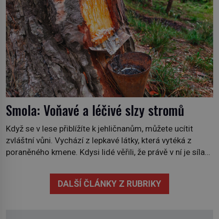
severního polárního kruhu na […]
Smola: Voňavé a léčivé slzy stromů
Když se v lese přiblížíte k jehličnanům, můžete ucítit
zvláštní vůni. Vychází z lepkavé látky, která vytéká z
poraněného kmene. Kdysi lidé věřili, že právě v ní je síla
stromu. Smola také patří k nejstarším surovinám, s nimiž
lidstvo pracovalo. Chrání strom před infekcí, hmyzem a
DALŠÍ ČLÁNKY Z RUBRIKY
vysycháním. Dá se říct, že je to přírodní […]