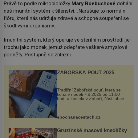
Právě to podle mikrobioložky
Mary Roebushové
dohání
náš imunitní systém k šílenství: „Narušuje to normální
flóru, která nás udržuje zdravé a schopné soupeření se
škodlivými organismy.
Imunitní systém, který operuje ve sterilním prostředí, je
trochu jako mozek, jemuž odepřete veškeré smyslové
podněty. Postupně se zblázní.
ZÁBOŘSKÁ POUŤ 2025
Tradiční Zábořská pouť, která se
koná v neděli 7.9.2025 od 11:00
hod. u kostela v Záboří, části obce
Kly u Mělníka. V programu naleznete
komentovanou prohlídku kostela,
dobovou hudbu, řemesla, atrakce...
epochanacestach.cz
Gruzínské masové knedlíčky