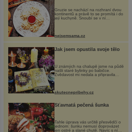
Gruzie se nachází na rozhraní dvou
kontinentů a právě to se promítá i do
její kuchyně. Snoubí se v ní
evropské a asijské chutě a díky tomu
vznikají rozmanité a chuťově bohaté
pokrmy, které rozhodně st...
nejsemsama.cz
Jak jsem opustila svoje tělo
U známých na chalupě jsme na půdě
našli staré bylinky po babičce.
Zvědavost mi nedala a připravila
jsem si z nich lektvar… Zimní pobyt
na chalupě se pro mě vlastní vinou
změnil v děsivý zážitek, na kt...
skutecnepribehy.cz
Šťavnatá pečená šunka
Tahle úprava vás určitě přesvědčí o
jednom: šunku nemusí doprovázet
jen ostré a slané chutě. Navíc s ní