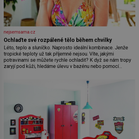
nejsemsama.cz
Ochlaďte své rozpálené tělo během chvilky
Léto, teplo a sluníčko. Naprosto ideální kombinace. Jenže
tropické teploty už tak příjemné nejsou. Víte, jakými
potravinami se můžete rychle ochladit? K dyž se nám tropy
zaryjí pod kůži, hledáme úlevu v bazénu nebo pomocí
klimatizace. Jenže ne vždycky můžeme být v jejich blízkosti.
Nemusíte však zoufat. Pokud budete mít promyšlený
jídelníček, žadné pařáky si na vás