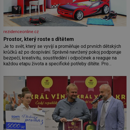
rezidenceonline.cz
Prostor, který roste s dítětem
Je to svět, který se vyvíjí a proměňuje od prvních dětských
krůčků až po dospívání. Správně navržený pokoj podporuje
bezpečí, kreativitu, soustředění i odpočinek a reaguje na
každou etapu života a specifické potřeby dítěte. Pro
nejmenší je klíčová jednoduchost, měkkost a bezpečí, proto
by pokoj miminka měl působit především klidně a útulně.
Předškolní věk je