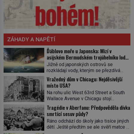
ZÁHADY A NAPĚTÍ
Ďáblovo moře u Japonska: Mizí v
asijském Bermudském trojúhelníku lodě
ve spárech neznámé síly?
Jižně od japonských ostrovů se
rozkládají vody, kterým se přezdívá
Ďáblovo moře. Vypráví se o lodích
Vražedný dům v Chicagu: Nejděsivější
mizejících beze stopy, podivných
místo USA?
světlech, zrádných proudech i mořských
Na rohu ulic West 63rd Street a South
dracích, kteří měli tyto končiny střežit už
Wallace Avenue v Chicagu stojí
v dávných legendách. Je tichomořský
nenápadná pošta. Nemá žádný speciální
Dračí trojúhelník skutečně prokletým
Tragédie v Aberfanu: Předpověděla dívka
nápis ani pamětní desku. A přesto prý
místem, nebo se zde jen nebezpečná
smrtící sesuv půdy?
místní zaměstnanci neradi chodí do
příroda proměnila v jednu z
Ráno odchází do školy jako tisíce jiných
sklepa. Právě tady totiž sídlil sériový
nejpůsobivějších námořních záhad? […]
dětí. Ještě předtím se ale svěří matce s
vrah H. H. Holmes a také
podivným snem. Ve škole, kterou dobře