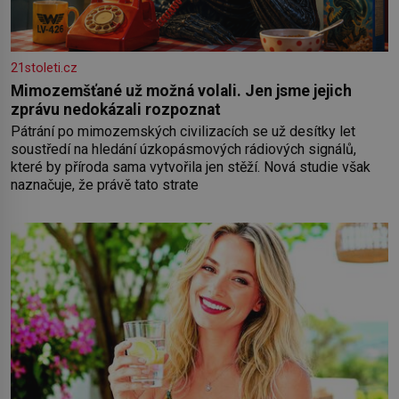
21stoleti.cz
Mimozemšťané už možná volali. Jen jsme jejich
zprávu nedokázali rozpoznat
Pátrání po mimozemských civilizacích se už desítky let
soustředí na hledání úzkopásmových rádiových signálů,
které by příroda sama vytvořila jen stěží. Nová studie však
naznačuje, že právě tato strate