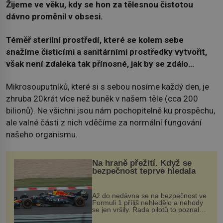
Žijeme ve věku, kdy se hon za tělesnou čistotou
dávno proměnil v obsesi.
Téměř sterilní prostředí, které se kolem sebe
snažíme čisticími a sanitárními prostředky vytvořit,
však není zdaleka tak přínosné, jak by se zdálo…
Mikrosouputníků, které si s sebou nosíme každý den, je
zhruba 20krát více než buněk v našem těle (cca 200
bilionů). Ne všichni jsou nám pochopitelně ku prospěchu,
ale valné části z nich vděčíme za normální fungování
našeho organismu.
Na hraně přežití. Když se
bezpečnost teprve hledala
Až do nedávna se na bezpečnost ve
Formuli 1 příliš nehledělo a nehody
se jen vršily. Řada pilotů to poznala
na vlastní kůži, často s trvalými