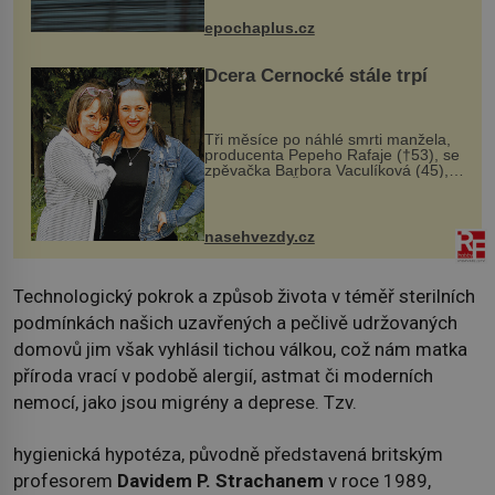
následky nebo bohužel i ztrátou
života. Dnes nepochopiteln...
epochaplus.cz
Dcera Černocké stále trpí
Tři měsíce po náhlé smrti manžela,
producenta Pepeho Rafaje (†53), se
zpěvačka Barbora Vaculíková (45),
dcera Petry Černocké (75), poprvé
ozvala veřejnosti. Na sociální síti
sdílela, že se snaží fung...
nasehvezdy.cz
Technologický pokrok a způsob života v téměř sterilních
podmínkách našich uzavřených a pečlivě udržovaných
domovů jim však vyhlásil tichou válkou, což nám matka
příroda vrací v podobě alergií, astmat či moderních
nemocí, jako jsou migrény a deprese. Tzv.
hygienická hypotéza, původně představená britským
profesorem
Davidem P. Strachanem
v roce 1989,