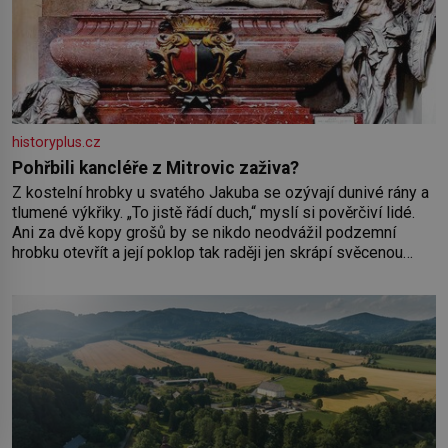
historyplus.cz
Pohřbili kancléře z Mitrovic zaživa?
Z kostelní hrobky u svatého Jakuba se ozývají dunivé rány a
tlumené výkřiky. „To jistě řádí duch,“ myslí si pověrčiví lidé.
Ani za dvě kopy grošů by se nikdo neodvážil podzemní
hrobku otevřít a její poklop tak raději jen skrápí svěcenou
vodou. Za několik dní divné burácení skutečně ustane. Když o
mnoho let později hrobku