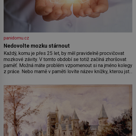
panidomu.cz
Nedovolte mozku stárnout
Každý, komu je přes 25 let, by měl pravidelně procvičovat
mozkové závity. V tomto období se totiž začíná zhoršovat
paměť. Možná máte problém vzpomenout si na jméno kolegy
z práce. Nebo marně v paměti lovíte název knížky, kterou jste
nedávno přečetli. Je to opravdu tak, s věkem jako kdyby se
paměť rozhodla stávkovat. Cvičte