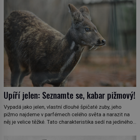
směs s názvem lučavka královská. Svůj přídomek nemá
pro nic za nic, […]
Upíří jelen: Seznamte se, kabar pižmový!
Vypadá jako jelen, vlastní dlouhé špičaté zuby, jeho
pižmo najdeme v parfémech celého světa a narazit na
něj je velice těžké. Tato charakteristika sedí na jediného
zástupce zvířecí říše – kabara pižmového. V Evropě ho
jako první popíše švédský botanik Carl Linné (1707–