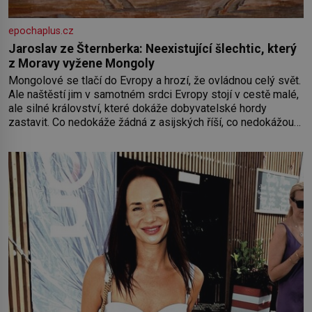
epochaplus.cz
Jaroslav ze Šternberka: Neexistující šlechtic, který
z Moravy vyžene Mongoly
Mongolové se tlačí do Evropy a hrozí, že ovládnou celý svět.
Ale naštěstí jim v samotném srdci Evropy stojí v cestě malé,
ale silné království, které dokáže dobyvatelské hordy
zastavit. Co nedokáže žádná z asijských říší, co nedokážou
Němci – to dokáže český král. Nebo že by ne? Mongolové
od roku 1223 postupují podél Kaspického a Azovského
moře,