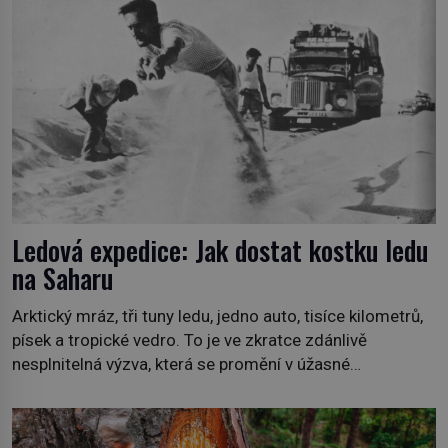
1778), jenže v Asii o něm ví už celá staletí. Zvíře
připomíná jelena, v kohoutku dosahuje […]
Ledová expedice: Jak dostat kostku ledu
na Saharu
Arktický mráz, tři tuny ledu, jedno auto, tisíce kilometrů,
písek a tropické vedro. To je ve zkratce zdánlivě
nesplnitelná výzva, která se promění v úžasné
dobrodružství a důkaz, že nic není nemožné. Vše začíná
na podzim 1958 jako hec. Rádio Luxembourg přichází s
neobvyklou výzvou. Tomu, kdo dokáže dopravit ze