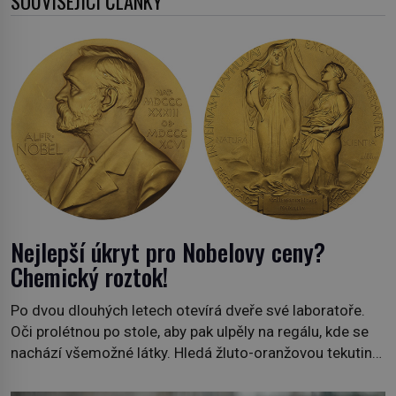
SOUVISEJÍCÍ ČLÁNKY
Nejlepší úkryt pro Nobelovy ceny?
Chemický roztok!
Po dvou dlouhých letech otevírá dveře své laboratoře.
Oči prolétnou po stole, aby pak ulpěly na regálu, kde se
nachází všemožné látky. Hledá žluto-oranžovou tekutinu,
jakmile ji zahlédne, nesmírně se mu uleví. Teď může svůj
plán dokončit. Pod termínem aqua regia se skrývá