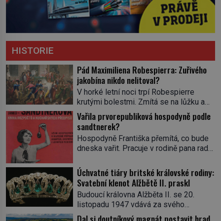
HISTORIE
Pád Maximiliena Robespierra: Zuřivého
jakobína nikdo nelitoval?
V horké letní noci trpí Robespierre
krutými bolestmi. Zmítá se na lůžku a
hlavou mu víří kolotoč myšlenek. Když
Vařila prvorepubliková hospodyně podle
se probere z mdlob, vzpomene si na
sandtnerek?
jednu z pařížských jasnovidek, kterou
Hospodyně Františka přemítá, co bude
před lety navštívil. Prorokovala mu
dneska vařit. Pracuje v rodině pana rady
tragický osud. Tehdy se jí vysmál.
a ten má mlsný jazýček. Zalistuje proto
„Robespierre to dotáhne hodně daleko,“
rychle v jedné ze „sandtnerek“.
Úchvatné tiáry britské královské rodiny:
prohlásil o něm jiný významný
„Zaplaťpánbůh, že už nemusíme chodit
Svatební klenot Alžbětě II. praskl
francouzský revolucionář, Honoré de
s lístky,“ povzdechne si směrem ke
Mirabeau […]
Budoucí královna Alžběta II. se 20.
služce, kterou má v kuchyni k ruce.
listopadu 1947 vdává za svého
Ještě v prvních letech nové republiky
vyvoleného Filipa Mountbattena. Aby
Dal si doutníkový magnát postavit hrad
fungoval kvůli nedostatku zboží