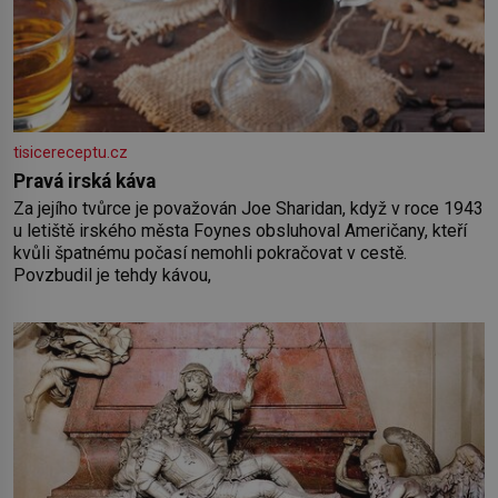
tisicereceptu.cz
Pravá irská káva
Za jejího tvůrce je považován Joe Sharidan, když v roce 1943
u letiště irského města Foynes obsluhoval Američany, kteří
kvůli špatnému počasí nemohli pokračovat v cestě.
Povzbudil je tehdy kávou,