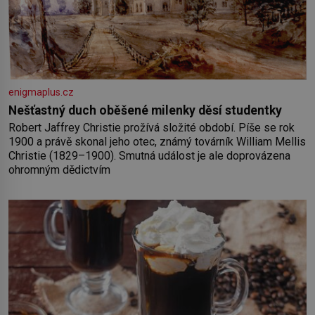
enigmaplus.cz
Nešťastný duch oběšené milenky děsí studentky
Robert Jaffrey Christie prožívá složité období. Píše se rok
1900 a právě skonal jeho otec, známý továrník William Mellis
Christie (1829–1900). Smutná událost je ale doprovázena
ohromným dědictvím