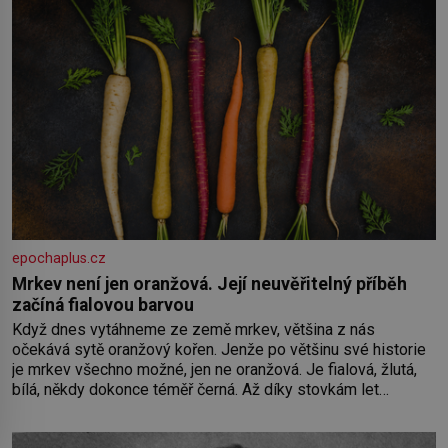
epochaplus.cz
Mrkev není jen oranžová. Její neuvěřitelný příběh
začíná fialovou barvou
Když dnes vytáhneme ze země mrkev, většina z nás
očekává sytě oranžový kořen. Jenže po většinu své historie
je mrkev všechno možné, jen ne oranžová. Je fialová, žlutá,
bílá, někdy dokonce téměř černá. Až díky stovkám let
pečlivého šlechtění se z ní stává zelenina, bez které si
českou zahradu ani nedokážeme představit. Její příběh je