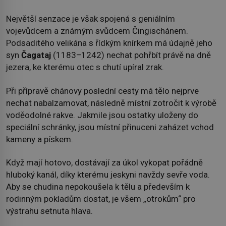
Největší senzace je však spojená s geniálním
vojevůdcem a známým svůdcem Čingischánem.
Podsaditého velikána s řídkým knírkem má údajně jeho
syn
Čagataj
(1183–1242) nechat pohřbít právě na dně
jezera, ke kterému otec s chutí upíral zrak.
Při přípravě chánovy poslední cesty má tělo nejprve
nechat nabalzamovat, následně místní zotročit k výrobě
voděodolné rakve. Jakmile jsou ostatky uloženy do
speciální schránky, jsou místní přinuceni zaházet vchod
kameny a pískem.
Když mají hotovo, dostávají za úkol vykopat pořádně
hluboký kanál, díky kterému jeskyni navždy sevře voda.
Aby se chudina nepokoušela k tělu a především k
rodinným pokladům dostat, je všem „otrokům“ pro
výstrahu setnuta hlava.