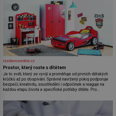
rezidenceonline.cz
Prostor, který roste s dítětem
Je to svět, který se vyvíjí a proměňuje od prvních dětských
krůčků až po dospívání. Správně navržený pokoj podporuje
bezpečí, kreativitu, soustředění i odpočinek a reaguje na
každou etapu života a specifické potřeby dítěte. Pro
nejmenší je klíčová jednoduchost, měkkost a bezpečí, proto
by pokoj miminka měl působit především klidně a útulně.
Předškolní věk je