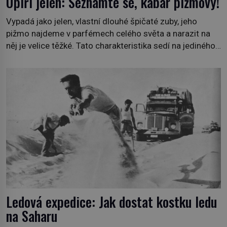
Upíří jelen: Seznamte se, kabar pižmový!
Vypadá jako jelen, vlastní dlouhé špičaté zuby, jeho
pižmo najdeme v parfémech celého světa a narazit na
něj je velice těžké. Tato charakteristika sedí na jediného
zástupce zvířecí říše – kabara pižmového. V Evropě ho
jako první popíše švédský botanik Carl Linné (1707–
1778), jenže v Asii o něm ví už celá staletí. Zvíře
připomíná jelena, v kohoutku dosahuje […]
Ledová expedice: Jak dostat kostku ledu
na Saharu