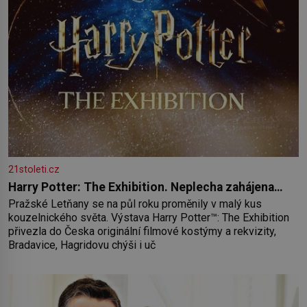
21stoleti.cz
Harry Potter: The Exhibition. Neplecha zahájena…
Pražské Letňany se na půl roku proměnily v malý kus
kouzelnického světa. Výstava Harry Potter™: The Exhibition
přivezla do Česka originální filmové kostýmy a rekvizity,
Bradavice, Hagridovu chýši i uč