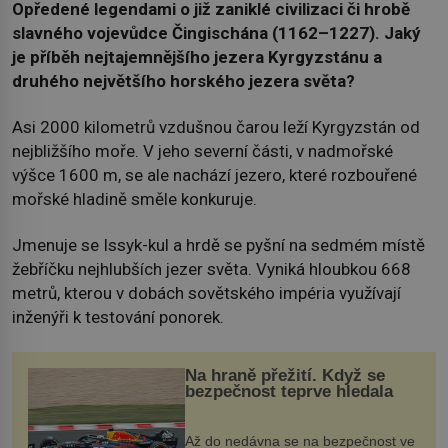
Opředené legendami o již zaniklé civilizaci či hrobě
slavného vojevůdce Čingischána (1162–1227). Jaký
je příběh nejtajemnějšího jezera Kyrgyzstánu a
druhého největšího horského jezera světa?
Asi 2000 kilometrů vzdušnou čarou leží Kyrgyzstán od
nejbližšího moře. V jeho severní části, v nadmořské
výšce 1600 m, se ale nachází jezero, které rozbouřené
mořské hladině směle konkuruje.
Jmenuje se Issyk-kul a hrdě se pyšní na sedmém místě
žebříčku nejhlubších jezer světa. Vyniká hloubkou 668
metrů, kterou v dobách sovětského impéria využívají
inženýři k testování ponorek.
Na hraně přežití. Když se
bezpečnost teprve hledala
Až do nedávna se na bezpečnost ve