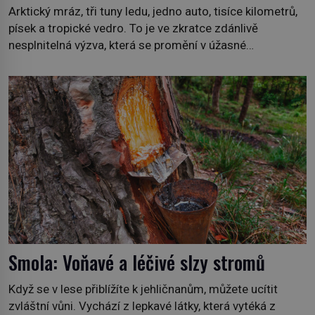
Arktický mráz, tři tuny ledu, jedno auto, tisíce kilometrů,
písek a tropické vedro. To je ve zkratce zdánlivě
nesplnitelná výzva, která se promění v úžasné
dobrodružství a důkaz, že nic není nemožné. Vše začíná
na podzim 1958 jako hec. Rádio Luxembourg přichází s
neobvyklou výzvou. Tomu, kdo dokáže dopravit ze
severního polárního kruhu na […]
Smola: Voňavé a léčivé slzy stromů
Když se v lese přiblížíte k jehličnanům, můžete ucítit
zvláštní vůni. Vychází z lepkavé látky, která vytéká z