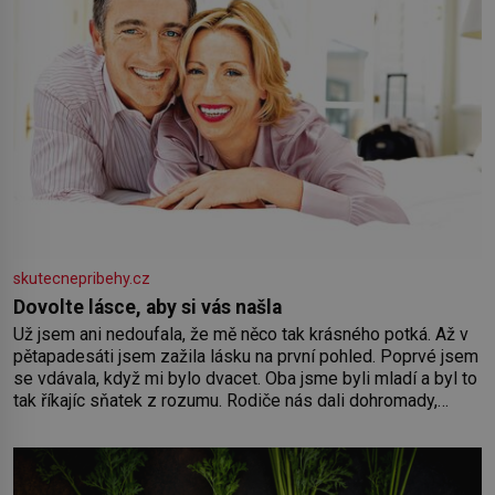
skutecnepribehy.cz
Dovolte lásce, aby si vás našla
Už jsem ani nedoufala, že mě něco tak krásného potká. Až v
pětapadesáti jsem zažila lásku na první pohled. Poprvé jsem
se vdávala, když mi bylo dvacet. Oba jsme byli mladí a byl to
tak říkajíc sňatek z rozumu. Rodiče nás dali dohromady,
Toník byl dobře zaopatřený mladý muž. Manželství nám
oběma moc nesvědčilo, brzy jsme zjistili, že