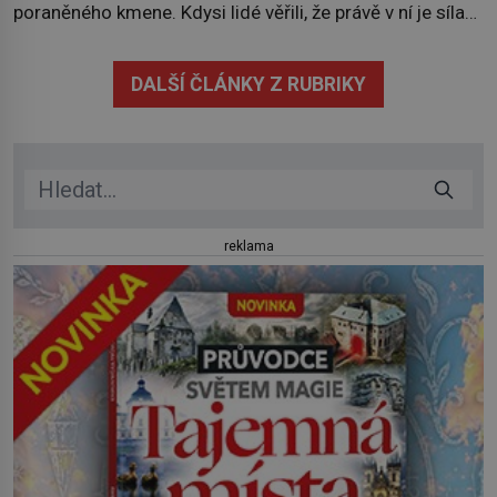
poraněného kmene. Kdysi lidé věřili, že právě v ní je síla
stromu. Smola také patří k nejstarším surovinám, s nimiž
lidstvo pracovalo. Chrání strom před infekcí, hmyzem a
DALŠÍ ČLÁNKY Z RUBRIKY
vysycháním. Dá se říct, že je to přírodní […]
reklama