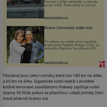
Formuli 1 příliš nehledělo a nehody
se jen vršily. Řada pilotů to poznala
na vlastní kůži, často s trvalými
následky nebo bohužel i ztrátou
života. Dnes nepochopiteln...
epochaplus.cz
Dcera Černocké stále trpí
Tři měsíce po náhlé smrti manžela,
producenta Pepeho Rafaje (†53), se
zpěvačka Barbora Vaculíková (45),
dcera Petry Černocké (75), poprvé
ozvala veřejnosti. Na sociální síti
sdílela, že se snaží fung...
nasehvezdy.cz
Působivé jsou i jeho rozměry, které činí 180 km na délku
a 60 km na šířku. Gigantické vodní nádrži v protáhlé
kotlině lemované zasněženými hřebeny zajišťuje vodní
doping 50 říček, pokud se připočtou i zdejší potoky, číslo
hravě překročí hranici sta.