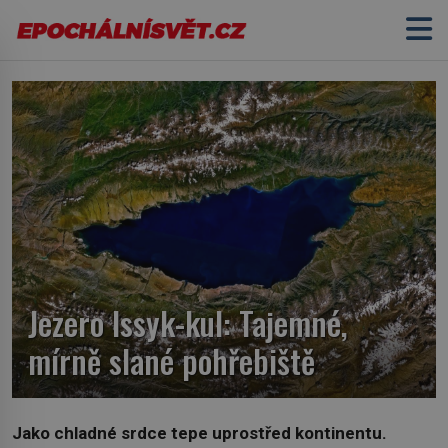
Jezero Issyk-kul: Tajemné,
mírně slané pohřebiště
Jako chladné srdce tepe uprostřed kontinentu.