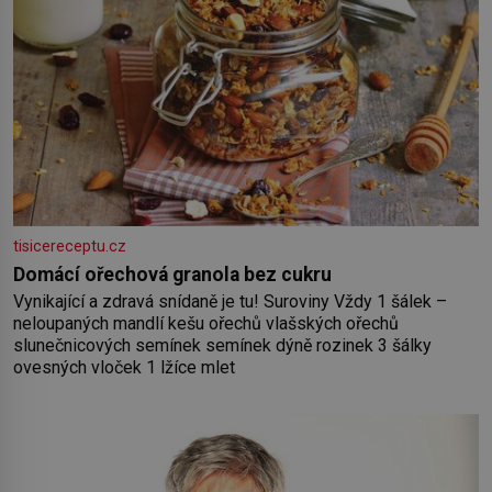
tisicereceptu.cz
Domácí ořechová granola bez cukru
Vynikající a zdravá snídaně je tu! Suroviny Vždy 1 šálek –
neloupaných mandlí kešu ořechů vlašských ořechů
slunečnicových semínek semínek dýně rozinek 3 šálky
ovesných vloček 1 lžíce mlet