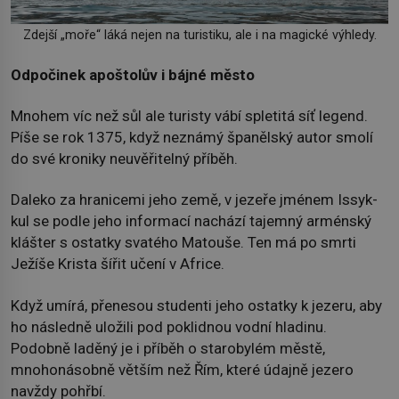
Zdejší „moře“ láká nejen na turistiku, ale i na magické výhledy.
Odpočinek apoštolův i bájné město
Mnohem víc než sůl ale turisty vábí spletitá síť legend.
Píše se rok 1375, když neznámý španělský autor smolí
do své kroniky neuvěřitelný příběh.
Daleko za hranicemi jeho země, v jezeře jménem Issyk-
kul se podle jeho informací nachází tajemný arménský
klášter s ostatky svatého Matouše. Ten má po smrti
Ježíše Krista šířit učení v Africe.
Když umírá, přenesou studenti jeho ostatky k jezeru, aby
ho následně uložili pod poklidnou vodní hladinu.
Podobně laděný je i příběh o starobylém městě,
mnohonásobně větším než Řím, které údajně jezero
navždy pohřbí.