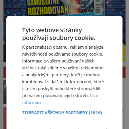
Tyto webové stránky
používají soubory cookie.
K personalizaci obsahu, reklam a analýze
návštěvnosti používáme soubory cookie.
Informace o vašem používání našich
stránek také sdílíme s našimi reklamními
HISTORIE
a analytickými partnery, kteří je mohou
kombinovat s dalšími informacemi, které
Pád Maximiliena Robespierra: Zuřivého
jste jim poskytli nebo které shromáždili
jakobína nikdo nelitoval?
při vašem používání jejich služeb.
Více
V horké letní noci trpí Robespierre
informací
krutými bolestmi. Zmítá se na lůžku a
hlavou mu víří kolotoč myšlenek. Když
Vařila prvorepubliková hospodyně podle
ZOBRAZIT VŠECHNY PARTNERY
(1616)
se probere z mdlob, vzpomene si na
sandtnerek?
→
jednu z pařížských jasnovidek, kterou
Hospodyně Františka přemítá, co bude
před lety navštívil. Prorokovala mu