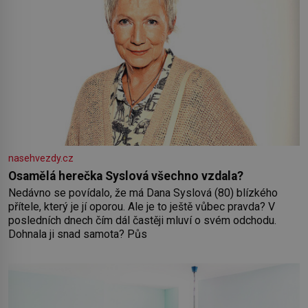
nasehvezdy.cz
Osamělá herečka Syslová všechno vzdala?
Nedávno se povídalo, že má Dana Syslová (80) blízkého
přítele, který je jí oporou. Ale je to ještě vůbec pravda? V
posledních dnech čím dál častěji mluví o svém odchodu.
Dohnala ji snad samota? Půs