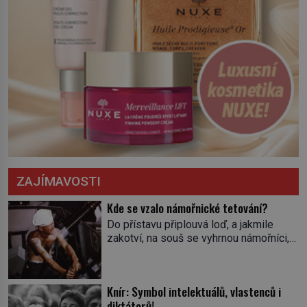
ZAJÍMAVOSTI
Kde se vzalo námořnické tetování?
Do přístavu připlouvá loď, a jakmile
zakotví, na souš se vyhrnou námořníci,
aby utišili žízeň i chtíč. Jdou oním
zvláštním houpavým krokem. A kdyby je
někdo nepoznal podle toho, napoví mu
Knír: Symbol intelektuálů, vlastenců i
potetované paže. Námořnická kérka je
diktátorů!
totiž něco jako uniforma. Tetování jako