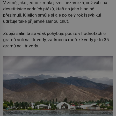
V zimě, jako jedno z mála jezer, nezamrzá, což vábí na
desetitisíce vodních ptáků, kteří na jeho hladině
přezimují. K jejich smůle si ale po celý rok Issyk-kul
udržuje také příjemně slanou chuť.
Zdejší salinita se však pohybuje pouze v hodnotách 6
gramů soli na litr vody, zatímco u mořské vody je to 35
gramů na litr vody.