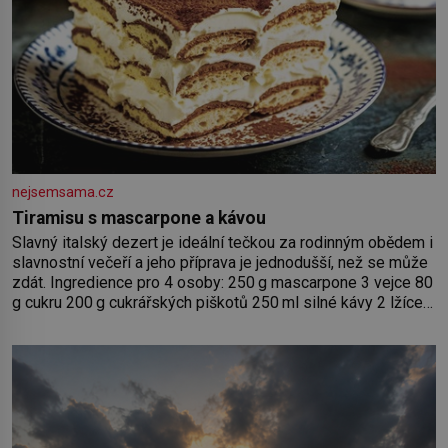
nejsemsama.cz
Tiramisu s mascarpone a kávou
Slavný italský dezert je ideální tečkou za rodinným obědem i
slavnostní večeří a jeho příprava je jednodušší, než se může
zdát. Ingredience pro 4 osoby: 250 g mascarpone 3 vejce 80
g cukru 200 g cukrářských piškotů 250 ml silné kávy 2 lžíce
amaretta kakao na posypání Postup: Oddělte žloutky od
bílků. Žloutky vyšlehejte s cukrem do světlé pěny a postupně
do nich vmíchejte mascarpone, aby vznikl hladký