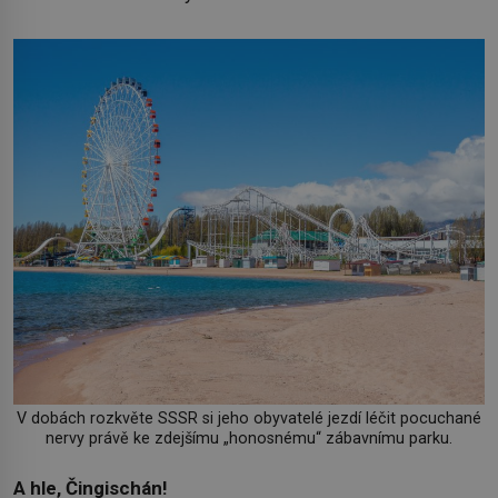
V dobách rozkvěte SSSR si jeho obyvatelé jezdí léčit pocuchané
nervy právě ke zdejšímu „honosnému“ zábavnímu parku.
A hle, Čingischán!