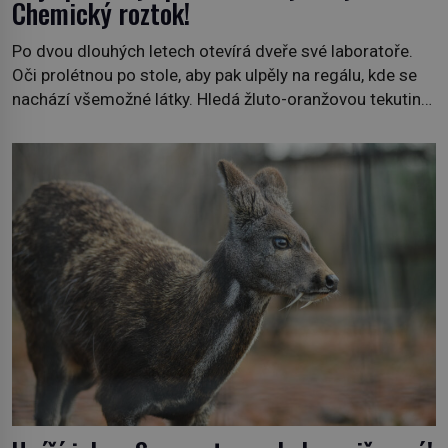
Chemický roztok!
Po dvou dlouhých letech otevírá dveře své laboratoře.
Oči prolétnou po stole, aby pak ulpěly na regálu, kde se
nachází všemožné látky. Hledá žluto-oranžovou tekutinu,
jakmile ji zahlédne, nesmírně se mu uleví. Teď může svůj
plán dokončit. Pod termínem aqua regia se skrývá
směs s názvem lučavka královská. Svůj přídomek nemá
pro nic za nic, […]