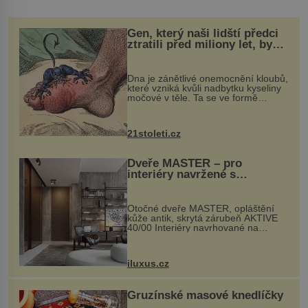
Gen, který naši lidští předci
ztratili před miliony let, by
mohl pomoci s léčbou
„nemoci králů“
Dna je zánětlivé onemocnění kloubů,
které vzniká kvůli nadbytku kyseliny
močové v těle. Ta se ve formě
krystalků ukládá v blízkosti kloubů,
nejčastěji přitom postihuje palce na
nohou, a způsobuje bole...
21stoleti.cz
Dveře MASTER – pro
interiéry navržené s
rozumem i vášní!
Otočné dveře MASTER, opláštění
kůže antik, skrytá zárubeň AKTIVE
40/00 Interiéry navrhované na
zakázku často vyžadují atypické
rozměry nejen nábytku, ale i
otvorových prvků. Technické zázemí
iluxus.cz
dnes umož...
Gruzínské masové knedlíčky