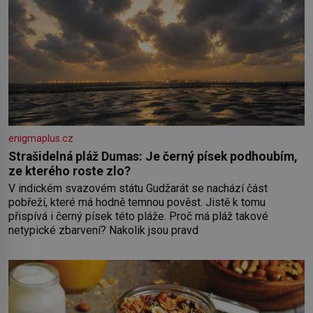
enigmaplus.cz
Strašidelná pláž Dumas: Je černý písek podhoubím,
ze kterého roste zlo?
V indickém svazovém státu Gudžarát se nachází část
pobřeží, které má hodně temnou pověst. Jistě k tomu
přispívá i černý písek této pláže. Proč má pláž takové
netypické zbarvení? Nakolik jsou pravd