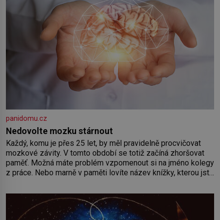
panidomu.cz
Nedovolte mozku stárnout
Každý, komu je přes 25 let, by měl pravidelně procvičovat
mozkové závity. V tomto období se totiž začíná zhoršovat
paměť. Možná máte problém vzpomenout si na jméno kolegy
z práce. Nebo marně v paměti lovíte název knížky, kterou jste
nedávno přečetli. Je to opravdu tak, s věkem jako kdyby se
paměť rozhodla stávkovat. Cvičte