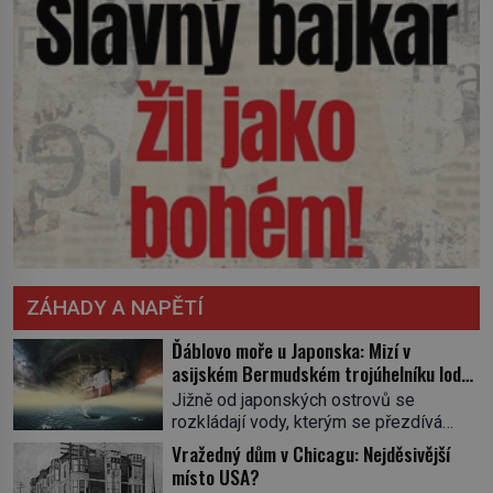
ZÁHADY A NAPĚTÍ
Ďáblovo moře u Japonska: Mizí v
asijském Bermudském trojúhelníku lodě
ve spárech neznámé síly?
Jižně od japonských ostrovů se
rozkládají vody, kterým se přezdívá
Ďáblovo moře. Vypráví se o lodích
Vražedný dům v Chicagu: Nejděsivější
mizejících beze stopy, podivných
místo USA?
světlech, zrádných proudech i mořských