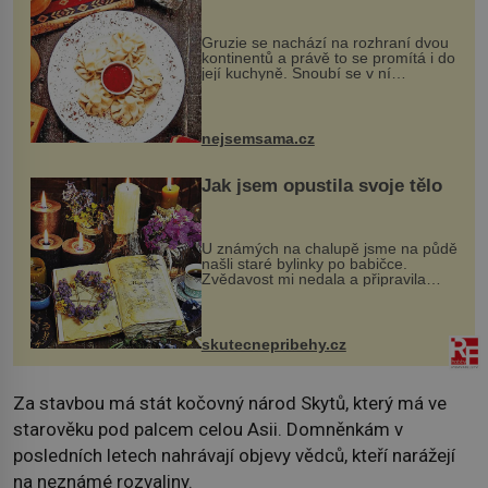
Gruzie se nachází na rozhraní dvou
kontinentů a právě to se promítá i do
její kuchyně. Snoubí se v ní
evropské a asijské chutě a díky tomu
vznikají rozmanité a chuťově bohaté
pokrmy, které rozhodně st...
nejsemsama.cz
Jak jsem opustila svoje tělo
U známých na chalupě jsme na půdě
našli staré bylinky po babičce.
Zvědavost mi nedala a připravila
jsem si z nich lektvar… Zimní pobyt
na chalupě se pro mě vlastní vinou
změnil v děsivý zážitek, na kt...
skutecnepribehy.cz
Za stavbou má stát kočovný národ Skytů, který má ve
starověku pod palcem celou Asii. Domněnkám v
posledních letech nahrávají objevy vědců, kteří narážejí
na neznámé rozvaliny.