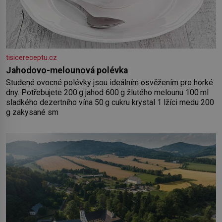
tisicereceptu.cz
Jahodovo-melounová polévka
Studené ovocné polévky jsou ideálním osvěžením pro horké
dny. Potřebujete 200 g jahod 600 g žlutého melounu 100 ml
sladkého dezertního vína 50 g cukru krystal 1 lžíci medu 200
g zakysané sm