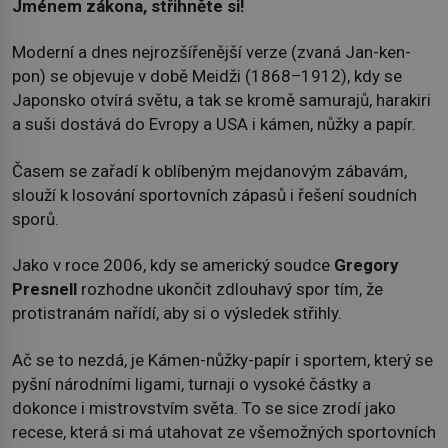
Jménem zákona, střihněte si!
Moderní a dnes nejrozšířenější verze (zvaná Jan-ken-
pon) se objevuje v době Meidži (1868–1912), kdy se
Japonsko otvírá světu, a tak se kromě samurajů, harakiri
a suši dostává do Evropy a USA i kámen, nůžky a papír.
Časem se zařadí k oblíbeným mejdanovým zábavám,
slouží k losování sportovních zápasů i řešení soudních
sporů.
Jako v roce 2006, kdy se americký soudce
Gregory
Presnell
rozhodne ukončit zdlouhavý spor tím, že
protistranám nařídí, aby si o výsledek střihly.
Ač se to nezdá, je Kámen-nůžky-papír i sportem, který se
pyšní národními ligami, turnaji o vysoké částky a
dokonce i mistrovstvím světa. To se sice zrodí jako
recese, která si má utahovat ze všemožných sportovních