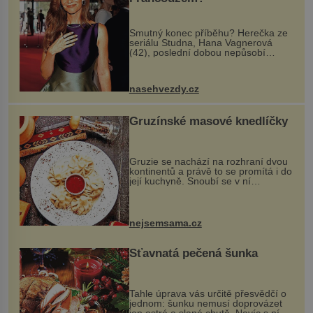
Smutný konec příběhu? Herečka ze
seriálu Studna, Hana Vagnerová
(42), poslední dobou nepůsobí
nejšťastněji. Ačkoli časy její anorexie
jsou už dávno pryč a opět se pyšnila
ženskými křivkami, najednou s...
nasehvezdy.cz
Gruzínské masové knedlíčky
Gruzie se nachází na rozhraní dvou
kontinentů a právě to se promítá i do
její kuchyně. Snoubí se v ní
evropské a asijské chutě a díky tomu
vznikají rozmanité a chuťově bohaté
pokrmy, které rozhodně st...
nejsemsama.cz
Šťavnatá pečená šunka
Tahle úprava vás určitě přesvědčí o
jednom: šunku nemusí doprovázet
jen ostré a slané chutě. Navíc s ní