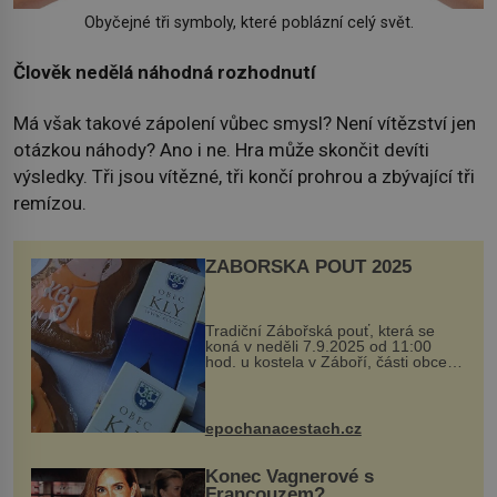
Obyčejné tři symboly, které poblázní celý svět.
Člověk nedělá náhodná rozhodnutí
Má však takové zápolení vůbec smysl? Není vítězství jen
otázkou náhody? Ano i ne. Hra může skončit devíti
výsledky. Tři jsou vítězné, tři končí prohrou a zbývající tři
remízou.
ZÁBOŘSKÁ POUŤ 2025
Tradiční Zábořská pouť, která se
koná v neděli 7.9.2025 od 11:00
hod. u kostela v Záboří, části obce
Kly u Mělníka. V programu naleznete
komentovanou prohlídku kostela,
dobovou hudbu, řemesla, atrakce...
epochanacestach.cz
Konec Vagnerové s
Francouzem?