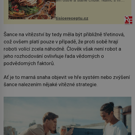
nakrmíte poměrně hodně hladových
krků. Ingredience sádlo 3 kg šunky
vcelku 3 stroužky česneku hl...
tisicereceptu.cz
Šance na vítězství by tedy měla být přibližně třetinová,
což ovšem platí pouze v případě, že proti sobě hrají
roboti volící zcela náhodně. Člověk však není robot a
jeho rozhodování ovlivňuje řada vědomých o
podvědomých faktorů.
Ať je to marná snaha objevit ve hře systém nebo zvýšení
šance nalezením nějaké vítězné strategie.