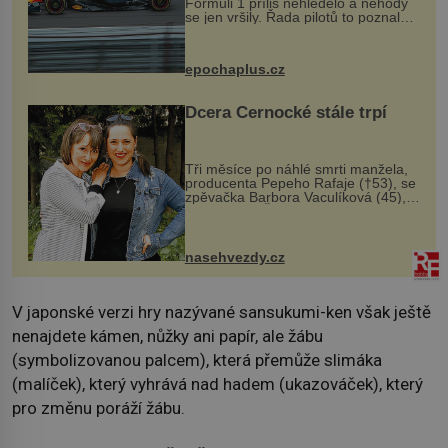
Formuli 1 příliš nehledělo a nehody
se jen vršily. Řada pilotů to poznala
na vlastní kůži, často s trvalými
následky nebo bohužel i ztrátou
života. Dnes nepochopiteln...
epochaplus.cz
Dcera Černocké stále trpí
Tři měsíce po náhlé smrti manžela,
producenta Pepeho Rafaje (†53), se
zpěvačka Barbora Vaculíková (45),
dcera Petry Černocké (75), poprvé
ozvala veřejnosti. Na sociální síti
sdílela, že se snaží fung...
nasehvezdy.cz
V japonské verzi hry nazývané sansukumi-ken však ještě
nenajdete kámen, nůžky ani papír, ale žábu
(symbolizovanou palcem), která přemůže slimáka
(malíček), který vyhrává nad hadem (ukazováček), který
pro změnu poráží žábu.