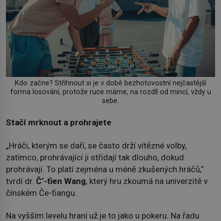
Kdo začne? Střihnout si je v době bezhotovostní nejčastější
forma losování, protože ruce máme, na rozdíl od mincí, vždy u
sebe.
Stačí mrknout a prohrajete
„Hráči, kterým se daří, se často drží vítězné volby,
zatímco, prohrávající ji střídají tak dlouho, dokud
prohrávají. To platí zejména u méně zkušených hráčů,“
tvrdí dr.
Č‘-ťien Wang
, který hru zkoumá na univerzitě v
čínském Če-ťiangu.
Na vyšším levelu hraní už je to jako u pokeru. Na řadu