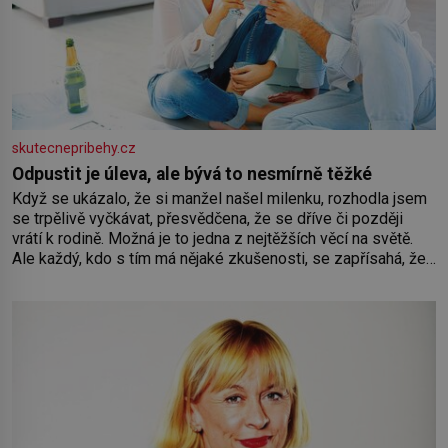
skutecnepribehy.cz
Odpustit je úleva, ale bývá to nesmírně těžké
Když se ukázalo, že si manžel našel milenku, rozhodla jsem
se trpělivě vyčkávat, přesvědčena, že se dříve či později
vrátí k rodině. Možná je to jedna z nejtěžších věcí na světě.
Ale každý, kdo s tím má nějaké zkušenosti, se zapřísahá, že
pokud odpustíte, znatelně se vám uleví. Když se ke mně
doneslo, že si manžel pořídil milenku,