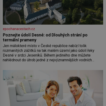
epochanacestach.cz
Poznejte údolí Desné: od Dlouhých strání po
termální prameny
Jen málokteré místo v České republice nabízí tolik
rozmanitých zážitků na tak malém území jako údolí řeky
Desné v srdci Jeseníků. Během jediného dne můžete
nahlédnout do útrob jedné z nejvýznamnějších vodních
elektráren v Evropě, vydat se na horské hřebeny, projet se na
koloběžce a den zakončit poznáváním památek ve Velkých
Losinách nebo v termálním