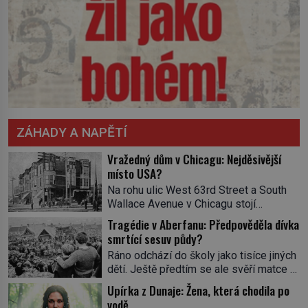
ZÁHADY A NAPĚTÍ
Vražedný dům v Chicagu: Nejděsivější
místo USA?
Na rohu ulic West 63rd Street a South
Wallace Avenue v Chicagu stojí
nenápadná pošta. Nemá žádný speciální
Tragédie v Aberfanu: Předpověděla dívka
nápis ani pamětní desku. A přesto prý
smrtící sesuv půdy?
místní zaměstnanci neradi chodí do
Ráno odchází do školy jako tisíce jiných
sklepa. Právě tady totiž sídlil sériový
dětí. Ještě předtím se ale svěří matce s
vrah H. H. Holmes a také
podivným snem. Ve škole, kterou dobře
nejpropracovanější past na lidi
Upírka z Dunaje: Žena, která chodila po
zná, tentokrát nevidí budovu ani
v dějinách americké kriminalistiky.
vodě