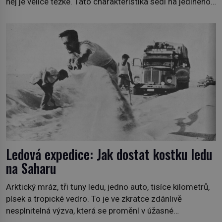
něj je velice těžké. Tato charakteristika sedí na jediného
zástupce zvířecí říše – kabara pižmového. V Evropě ho
jako první popíše švédský botanik Carl Linné (1707–
1778), jenže v Asii o něm ví už celá staletí. Zvíře
připomíná jelena, v kohoutku dosahuje […]
Ledová expedice: Jak dostat kostku ledu
na Saharu
Arktický mráz, tři tuny ledu, jedno auto, tisíce kilometrů,
písek a tropické vedro. To je ve zkratce zdánlivě
nesplnitelná výzva, která se promění v úžasné