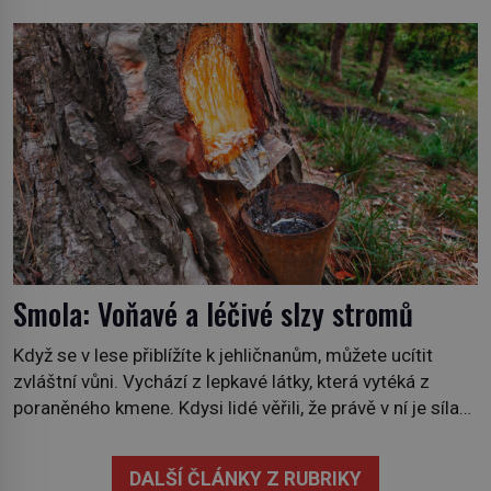
dobrodružství a důkaz, že nic není nemožné. Vše začíná
na podzim 1958 jako hec. Rádio Luxembourg přichází s
neobvyklou výzvou. Tomu, kdo dokáže dopravit ze
severního polárního kruhu na […]
Smola: Voňavé a léčivé slzy stromů
Když se v lese přiblížíte k jehličnanům, můžete ucítit
zvláštní vůni. Vychází z lepkavé látky, která vytéká z
poraněného kmene. Kdysi lidé věřili, že právě v ní je síla
stromu. Smola také patří k nejstarším surovinám, s nimiž
lidstvo pracovalo. Chrání strom před infekcí, hmyzem a
DALŠÍ ČLÁNKY Z RUBRIKY
vysycháním. Dá se říct, že je to přírodní […]