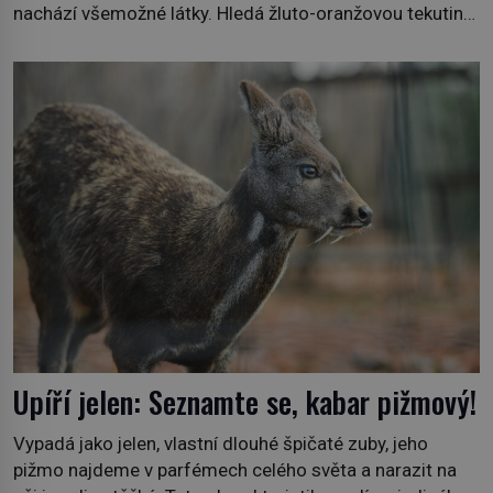
nachází všemožné látky. Hledá žluto-oranžovou tekutinu,
jakmile ji zahlédne, nesmírně se mu uleví. Teď může svůj
plán dokončit. Pod termínem aqua regia se skrývá
směs s názvem lučavka královská. Svůj přídomek nemá
pro nic za nic, […]
Upíří jelen: Seznamte se, kabar pižmový!
Vypadá jako jelen, vlastní dlouhé špičaté zuby, jeho
pižmo najdeme v parfémech celého světa a narazit na