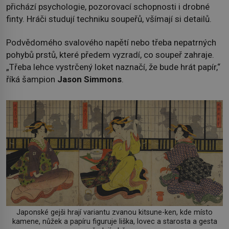
přichází psychologie, pozorovací schopnosti i drobné
finty. Hráči studují techniku soupeřů, všímají si detailů.
Podvědomého svalového napětí nebo třeba nepatrných
pohybů prstů, které předem vyzradí, co soupeř zahraje.
„Třeba lehce vystrčený loket naznačí, že bude hrát papír,“
říká šampion
Jason Simmons
.
Japonské gejši hrají variantu zvanou kitsune-ken, kde místo
kamene, nůžek a papíru figuruje liška, lovec a starosta a gesta