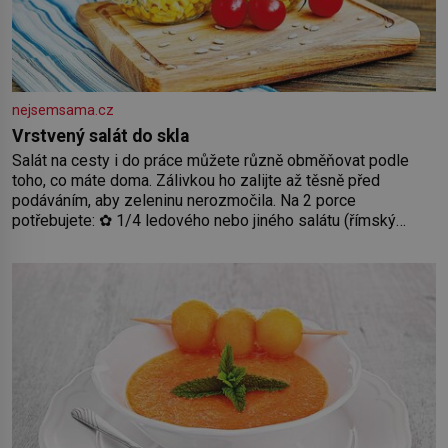
nejsemsama.cz
Vrstvený salát do skla
Salát na cesty i do práce můžete různě obměňovat podle
toho, co máte doma. Zálivkou ho zalijte až těsně před
podáváním, aby zeleninu nerozmočila. Na 2 porce
potřebujete: ✿ 1/4 ledového nebo jiného salátu (římský
salát, polníček…) ✿ 1 malá konzerva kukuřice ✿ ½ okurky ✿
2 rajčata Zálivka: ✿ 4 lžíce olivového oleje ✿ 1 lžíci citronové
šťávy ✿ ½ stroužku