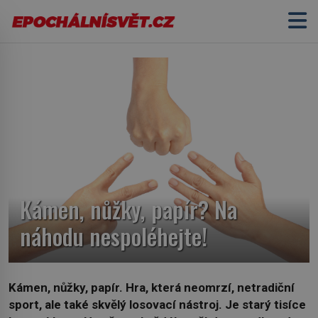
Kámen, nůžky, papír? Na
náhodu nespoléhejte!
Kámen, nůžky, papír. Hra, která neomrzí, netradiční
sport, ale také skvělý losovací nástroj. Je starý tisíce