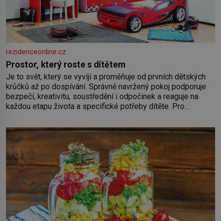
rezidenceonline.cz
Prostor, který roste s dítětem
Je to svět, který se vyvíjí a proměňuje od prvních dětských
krůčků až po dospívání. Správně navržený pokoj podporuje
bezpečí, kreativitu, soustředění i odpočinek a reaguje na
každou etapu života a specifické potřeby dítěte. Pro
nejmenší je klíčová jednoduchost, měkkost a bezpečí, proto
by pokoj miminka měl působit především klidně a útulně.
Předškolní věk je