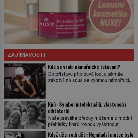
ZAJÍMAVOSTI
Kde se vzalo námořnické tetování?
Do přístavu připlouvá loď, a jakmile
zakotví, na souš se vyhrnou námořníci,
aby utišili žízeň i chtíč. Jdou oním
zvláštním houpavým krokem. A kdyby je
někdo nepoznal podle toho, napoví mu
Knír: Symbol intelektuálů, vlastenců i
potetované paže. Námořnická kérka je
diktátorů!
totiž něco jako uniforma. Tetování jako
takové má velmi hlubokou minulost.
Naše pravěké předky můžeme z módní
Tetovaný je už pračlověk Ötzi, který
přehlídky knírů rovnou vyškrtnout,
zemřel […]
protože historici se shodují, že za
Když děti rodí děti: Nejmladší matce bylo
jedním z nejstarších knírů musíme až do