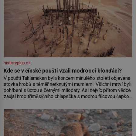
historyplus.cz
Kde se v čínské poušti vzali modroocí blonďáci?
V poušti Taklamakan byla koncem minulého století objevena
stovka hrobů s téměř netknutými mumiemi. Všichni mrtví byli
pohřbeni s úctou a četnými milodary. Asi nejvíc přitom vědce
zaujal hrob tříměsíčního chlapečka s modrou filcovou čapkou,
z níž se draly blonďaté vlásky. Fakt, že jsou těla dávných lidí
nesmírně dobře zachovalá, přičítají odborníci zdejším
klimatickým podmínkám. Sucho, prosolené písky a extrémně