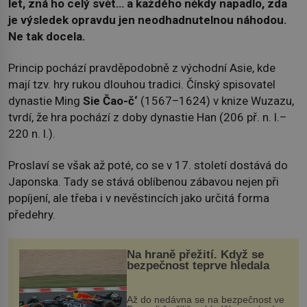
let, zná ho celý svět… a každého někdy napadlo, zda
je výsledek opravdu jen neodhadnutelnou náhodou.
Ne tak docela.
Princip pochází pravděpodobně z východní Asie, kde
mají tzv. hry rukou dlouhou tradici. Čínský spisovatel
dynastie Ming
Sie Čao-č‘
(1567–1624) v knize Wuzazu,
tvrdí, že hra pochází z doby dynastie Han (206 př. n. l.–
220 n. l.).
Proslaví se však až poté, co se v 17. století dostává do
Japonska. Tady se stává oblíbenou zábavou nejen při
popíjení, ale třeba i v nevěstincích jako určitá forma
předehry.
Na hraně přežití. Když se
bezpečnost teprve hledala
Až do nedávna se na bezpečnost ve