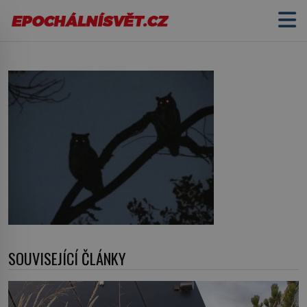
Vydávají děsuplný křik ve
skutečnosti sovy?
SOUVISEJÍCÍ ČLÁNKY