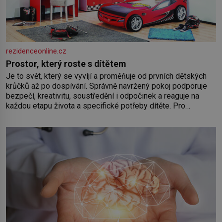
rezidenceonline.cz
Prostor, který roste s dítětem
Je to svět, který se vyvíjí a proměňuje od prvních dětských
krůčků až po dospívání. Správně navržený pokoj podporuje
bezpečí, kreativitu, soustředění i odpočinek a reaguje na
každou etapu života a specifické potřeby dítěte. Pro
nejmenší je klíčová jednoduchost, měkkost a bezpečí, proto
by pokoj miminka měl působit především klidně a útulně.
Předškolní věk je