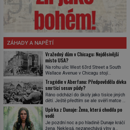
ZÁHADY A NAPĚTÍ
Vražedný dům v Chicagu: Nejděsivější
místo USA?
Na rohu ulic West 63rd Street a South
Wallace Avenue v Chicagu stojí
nenápadná pošta. Nemá žádný speciální
Tragédie v Aberfanu: Předpověděla dívka
nápis ani pamětní desku. A přesto prý
smrtící sesuv půdy?
místní zaměstnanci neradi chodí do
Ráno odchází do školy jako tisíce jiných
sklepa. Právě tady totiž sídlil sériový
dětí. Ještě předtím se ale svěří matce s
vrah H. H. Holmes a také
podivným snem. Ve škole, kterou dobře
nejpropracovanější past na lidi
Upírka z Dunaje: Žena, která chodila po
zná, tentokrát nevidí budovu ani
v dějinách americké kriminalistiky.
vodě
spolužáky. Místo nich se před ní tyčí
Herman Webster Mudgett (1861–1896)
Je pozdní noc a po hladině Dunaje kráčí
cosi temného. O několik hodin později je
přijíždí […]
žena. Neklesá, nezanechává vlny a
mrtvá. Mohla devítiletá Zahlédla vlastní