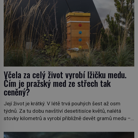
Včela za celý život vyrobí lžičku medu.
Čím je pražský med ze střech tak
ceněný?
Její život je krátký. V létě trvá pouhých šest až osm
týdnů. Za tu dobu navštíví desetitisíce květů, nalétá
stovky kilometrů a vyrobí přibližně devět gramů medu –
zhruba jednu čajovou lžičku. Sama o sobě se může zdát
bezvýznamná. Teprve když se spojí s dalšími desítkami