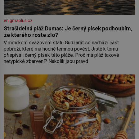
enigmaplus.cz
Strašidelná pláž Dumas: Je černý písek podhoubím,
ze kterého roste zlo?
V indickém svazovém státu Gudžarát se nachází část
pobřeží, které má hodně temnou pověst. Jistě k tomu
přispívá i černý písek této pláže. Proč má pláž takové
netypické zbarvení? Nakolik jsou pravd