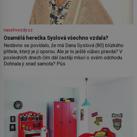
nasehvezdy.cz
Osamělá herečka Syslová všechno vzdala?
Nedávno se povídalo, že má Dana Syslová (80) blízkého
přítele, který je jí oporou. Ale je to ještě vůbec pravda? V
posledních dnech čím dál častěji mluví o svém odchodu.
Dohnala ji snad samota? Půs