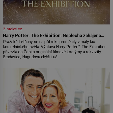
21stoleti.cz
Harry Potter: The Exhibition. Neplecha zahájena…
Pražské Letňany se na půl roku proměnily v malý kus
kouzelnického světa. Výstava Harry Potter™: The Exhibition
přivezla do Česka originální filmové kostýmy a rekvizity,
Bradavice, Hagridovu chýši i uč