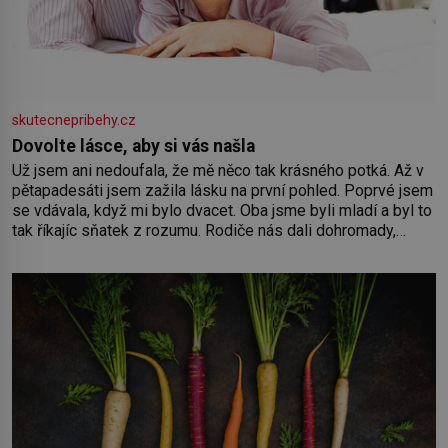
skutecnepribehy.cz
Dovolte lásce, aby si vás našla
Už jsem ani nedoufala, že mě něco tak krásného potká. Až v
pětapadesáti jsem zažila lásku na první pohled. Poprvé jsem
se vdávala, když mi bylo dvacet. Oba jsme byli mladí a byl to
tak říkajíc sňatek z rozumu. Rodiče nás dali dohromady,
Toník byl dobře zaopatřený mladý muž. Manželství nám
oběma moc nesvědčilo, brzy jsme zjistili, že