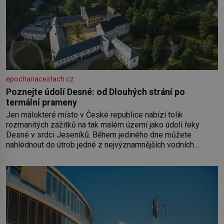
epochanacestach.cz
Poznejte údolí Desné: od Dlouhých strání po
termální prameny
Jen málokteré místo v České republice nabízí tolik
rozmanitých zážitků na tak malém území jako údolí řeky
Desné v srdci Jeseníků. Během jediného dne můžete
nahlédnout do útrob jedné z nejvýznamnějších vodních
elektráren v Evropě, vydat se na horské hřebeny, projet se na
koloběžce a den zakončit poznáváním památek ve Velkých
Losinách nebo v termálním