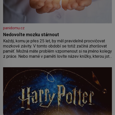
panidomu.cz
Nedovolte mozku stárnout
Každý, komu je přes 25 let, by měl pravidelně procvičovat
mozkové závity. V tomto období se totiž začíná zhoršovat
paměť. Možná máte problém vzpomenout si na jméno kolegy
z práce. Nebo marně v paměti lovíte název knížky, kterou jste
nedávno přečetli. Je to opravdu tak, s věkem jako kdyby se
paměť rozhodla stávkovat. Cvičte