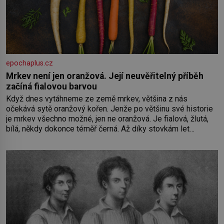
epochaplus.cz
Mrkev není jen oranžová. Její neuvěřitelný příběh
začíná fialovou barvou
Když dnes vytáhneme ze země mrkev, většina z nás
očekává sytě oranžový kořen. Jenže po většinu své historie
je mrkev všechno možné, jen ne oranžová. Je fialová, žlutá,
bílá, někdy dokonce téměř černá. Až díky stovkám let
pečlivého šlechtění se z ní stává zelenina, bez které si
českou zahradu ani nedokážeme představit. Její příběh je