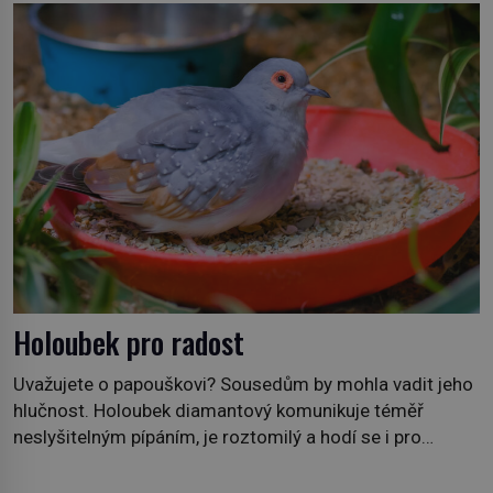
dávných legendách. Je tichomořský Dračí trojúhelník
skutečně prokletým místem, nebo se zde jen
nebezpečná příroda proměnila v jednu z
nejpůsobivějších námořních záhad? […]
Holoubek pro radost
Uvažujete o papouškovi? Sousedům by mohla vadit jeho
hlučnost. Holoubek diamantový komunikuje téměř
neslyšitelným pípáním, je roztomilý a hodí se i pro
chovatele začátečníky. Jedná se o nenáročného
klidného ptáčka, který většinu dne jen posedává. Hodně