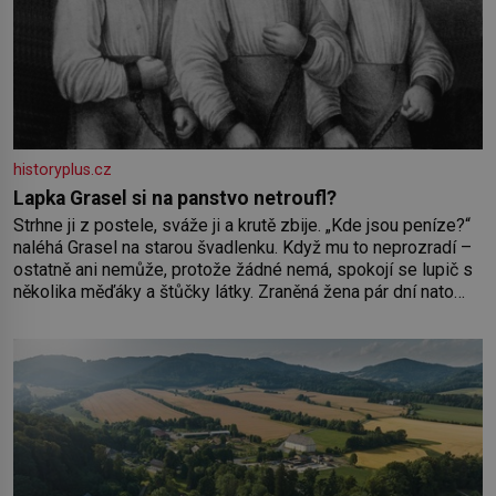
historyplus.cz
Lapka Grasel si na panstvo netroufl?
Strhne ji z postele, sváže ji a krutě zbije. „Kde jsou peníze?“
naléhá Grasel na starou švadlenku. Když mu to neprozradí –
ostatně ani nemůže, protože žádné nemá, spokojí se lupič s
několika měďáky a štůčky látky. Zraněná žena pár dní nato
umírá. Je to muž nebývale krutý. Jeho činy budí hrůzu ještě
dlouho po jeho smrti