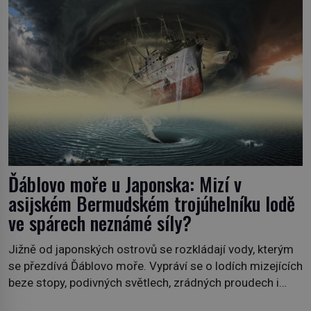
tisíc příslušnic svého včelstva, vznikne jeden z
nejdokonalejších organismů […]
Ďáblovo moře u Japonska: Mizí v
asijském Bermudském trojúhelníku lodě
ve spárech neznámé síly?
Jižně od japonských ostrovů se rozkládají vody, kterým
se přezdívá Ďáblovo moře. Vypráví se o lodích mizejících
beze stopy, podivných světlech, zrádných proudech i
mořských dracích, kteří měli tyto končiny střežit už v