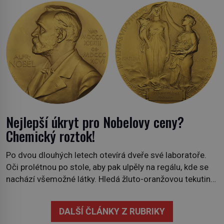
času tráví na zemi, kde sbírá zbytky semínek Jeho
domovinou je prakticky celá Austrálie s výjimkou
pobřežní oblasti. […]
Nejlepší úkryt pro Nobelovy ceny?
Chemický roztok!
Po dvou dlouhých letech otevírá dveře své laboratoře.
Oči prolétnou po stole, aby pak ulpěly na regálu, kde se
nachází všemožné látky. Hledá žluto-oranžovou tekutinu,
jakmile ji zahlédne, nesmírně se mu uleví. Teď může svůj
plán dokončit. Pod termínem aqua regia se skrývá
DALŠÍ ČLÁNKY Z RUBRIKY
směs s názvem lučavka královská. Svůj přídomek nemá