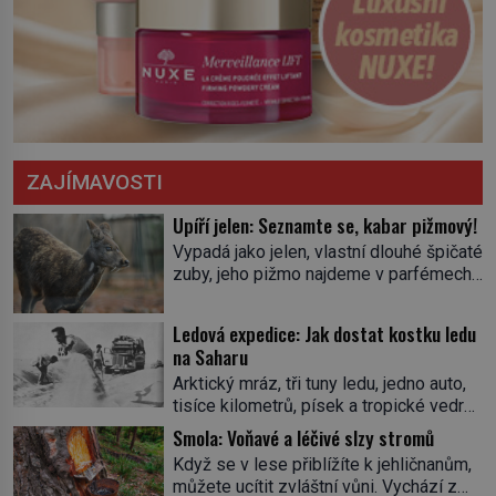
ZAJÍMAVOSTI
Upíří jelen: Seznamte se, kabar pižmový!
Vypadá jako jelen, vlastní dlouhé špičaté
zuby, jeho pižmo najdeme v parfémech
celého světa a narazit na něj je velice
těžké. Tato charakteristika sedí na
Ledová expedice: Jak dostat kostku ledu
jediného zástupce zvířecí říše – kabara
na Saharu
pižmového. V Evropě ho jako první
Arktický mráz, tři tuny ledu, jedno auto,
popíše švédský botanik Carl Linné
tisíce kilometrů, písek a tropické vedro.
(1707–1778), jenže v Asii o něm ví už
To je ve zkratce zdánlivě nesplnitelná
celá staletí. Zvíře připomíná jelena,
Smola: Voňavé a léčivé slzy stromů
výzva, která se promění v úžasné
v kohoutku dosahuje […]
Když se v lese přiblížíte k jehličnanům,
dobrodružství a důkaz, že nic není
můžete ucítit zvláštní vůni. Vychází z
nemožné. Vše začíná na podzim 1958