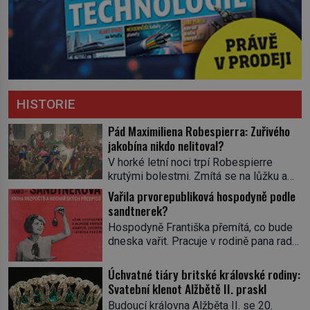
HISTORIE
Pád Maximiliena Robespierra: Zuřivého
jakobína nikdo nelitoval?
V horké letní noci trpí Robespierre
krutými bolestmi. Zmítá se na lůžku a
hlavou mu víří kolotoč myšlenek. Když
Vařila prvorepubliková hospodyně podle
se probere z mdlob, vzpomene si na
sandtnerek?
jednu z pařížských jasnovidek, kterou
Hospodyně Františka přemítá, co bude
před lety navštívil. Prorokovala mu
dneska vařit. Pracuje v rodině pana rady
tragický osud. Tehdy se jí vysmál.
a ten má mlsný jazýček. Zalistuje proto
„Robespierre to dotáhne hodně daleko,“
rychle v jedné ze „sandtnerek“.
Úchvatné tiáry britské královské rodiny:
prohlásil o něm jiný významný
„Zaplaťpánbůh, že už nemusíme chodit
Svatební klenot Alžbětě II. praskl
francouzský revolucionář, Honoré de
s lístky,“ povzdechne si směrem ke
Mirabeau […]
Budoucí královna Alžběta II. se 20.