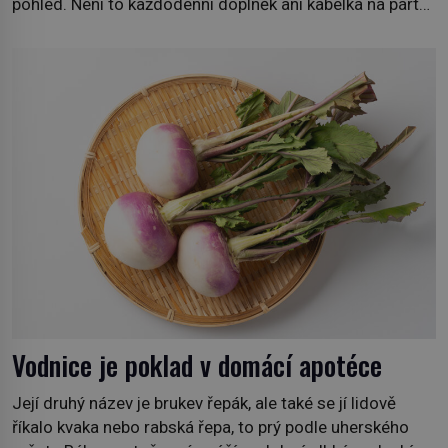
pohled. Není to každodenní doplněk ani kabelka na párty,
ale symbol tradice a bohaté historie značky. Jde o poctu
Nicolase Ghesquièra rodinnému sídlu Vuittonů na
adrese 18 Rue Louis Vuitton, které bylo postaveno v
roce 1869. […]
Vodnice je poklad v domácí apotéce
Její druhý název je brukev řepák, ale také se jí lidově
říkalo kvaka nebo rabská řepa, to prý podle uherského