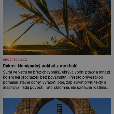
epochaplus.cz
Rákos: Nenápadný poklad z mokřadů
Šumí ve větru na březích rybníků, ukrývá vodní ptáky a mnozí
kolem něj procházejí bez povšimnutí. Přesto právě rákos
pomáhal stavět domy, vyrábět lodě, zapisovat první texty a
inspiroval řadu pověstí. Tato skromná, ale užitečná rostlina
provází člověka už tisíce let. Většina lidí vnímá rákos jen jako
obyčejnou kulisu letního koupání. Stačí se však podívat