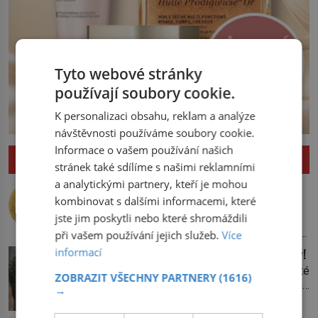
Tyto webové stránky
používají soubory cookie.
K personalizaci obsahu, reklam a analýze
návštěvnosti používáme soubory cookie.
Informace o vašem používání našich
ZAJÍMAVOSTI
stránek také sdílíme s našimi reklamními
a analytickými partnery, kteří je mohou
Nejlepší úkryt pro Nobelovy ceny?
Chemický roztok!
kombinovat s dalšími informacemi, které
jste jim poskytli nebo které shromáždili
Po dvou dlouhých letech otevírá dveře
své laboratoře. Oči prolétnou po stole,
při vašem používání jejich služeb.
Více
aby pak ulpěly na regálu, kde se nachází
Upíří jelen: Seznamte se, kabar pižmový!
informací
všemožné látky. Hledá žluto-oranžovou
Vypadá jako jelen, vlastní dlouhé špičaté
tekutinu, jakmile ji zahlédne, nesmírně
ZOBRAZIT VŠECHNY PARTNERY
(1616)
zuby, jeho pižmo najdeme v parfémech
se mu uleví. Teď může svůj plán
→
celého světa a narazit na něj je velice
dokončit. Pod termínem aqua regia se
těžké. Tato charakteristika sedí na