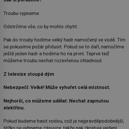
Troubu vypneme.
Odstrčíme vše, co by mohlo chytit.
Pak do trouby hodíme velký hadr namočený ve vodě. Tím
se pokusíme požár přidusit. Pokud se to daří, namočíme
ještě jeden hadr a hodíme ho na první. Teprve teď
můžeme troubu nechat rozevřenou chladnout.
Z televize stoupá dým
Nebezpečí: Velké! Může vyhořet celá místnost.
Nejhorší, co můžeme udělat: Nechat zapnutou
elektřinu.
Pokud budeme hasit vodou, což je nejpravděpodobnější,
těžko se vyhneme zásuvce, takže pak zkratuje vedení.