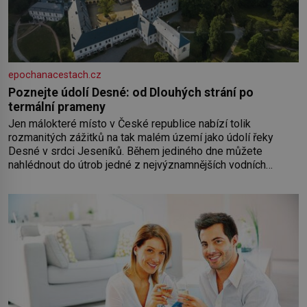
epochanacestach.cz
Poznejte údolí Desné: od Dlouhých strání po
termální prameny
Jen málokteré místo v České republice nabízí tolik
rozmanitých zážitků na tak malém území jako údolí řeky
Desné v srdci Jeseníků. Během jediného dne můžete
nahlédnout do útrob jedné z nejvýznamnějších vodních
elektráren v Evropě, vydat se na horské hřebeny, projet se na
koloběžce a den zakončit poznáváním památek ve Velkých
Losinách nebo v termálním