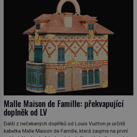
času tráví na zemi, kde sbírá zbytky semínek Jeho
domovinou je prakticky celá Austrálie s výjimkou
pobřežní oblasti. […]
Malle Maison de Famille: překvapující
doplněk od LV
Další z nečekaných doplňků od Louis Vuitton je určitě
kabelka Malle Maison de Famille, která zaujme na první