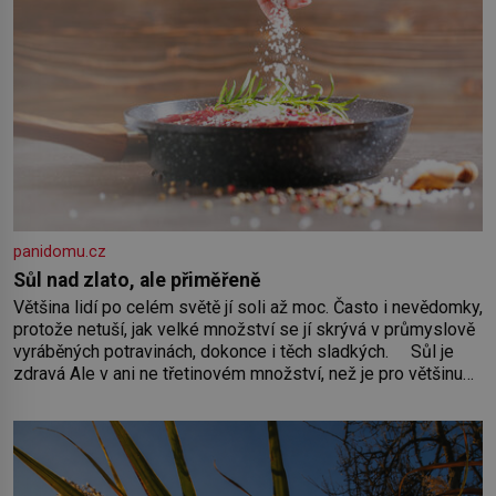
panidomu.cz
Sůl nad zlato, ale přiměřeně
Většina lidí po celém světě jí soli až moc. Často i nevědomky,
protože netuší, jak velké množství se jí skrývá v průmyslově
vyráběných potravinách, dokonce i těch sladkých. Sůl je
zdravá Ale v ani ne třetinovém množství, než je pro většinu
populace běžné. Její základní složky– sodík a chlór – jsou
zásadní pro správné hospodaření