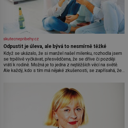
skutecnepribehy.cz
Odpustit je úleva, ale bývá to nesmírně těžké
Když se ukázalo, že si manžel našel milenku, rozhodla jsem
se trpělivě vyčkávat, přesvědčena, že se dříve či později
vrátí k rodině. Možná je to jedna z nejtěžších věcí na světě.
Ale každý, kdo s tím má nějaké zkušenosti, se zapřísahá, že
pokud odpustíte, znatelně se vám uleví. Když se ke mně
doneslo, že si manžel pořídil milenku,