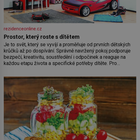
rezidenceonline.cz
Prostor, který roste s dítětem
Je to svět, který se vyvíjí a proměňuje od prvních dětských
krůčků až po dospívání. Správně navržený pokoj podporuje
bezpečí, kreativitu, soustředění i odpočinek a reaguje na
každou etapu života a specifické potřeby dítěte. Pro
nejmenší je klíčová jednoduchost, měkkost a bezpečí, proto
by pokoj miminka měl působit především klidně a útulně.
Předškolní věk je