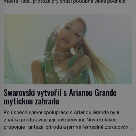
města Rábu, protože prý snáší podobné vlhké podnebí,
jako je tam. Určitě jste se s ní už setkali, třeba na trzích,
někdy i v obchodech. Její bulvy jsou bílé, nahoře někdy
fialové a chutí […]
Swarovski vytvořil s Arianou Grande
mytickou zahradu
Po úspěchu první spolupráce s Arianou Grande nyní
značka představuje její pokračování. Nová kolekce
propojuje fantazii, přírodu a jemné řemeslné zpracování
do svěžího, prosvětleného designového příběhu. Téměř