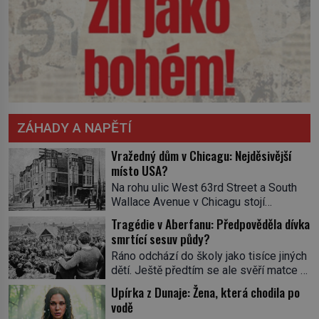
ZÁHADY A NAPĚTÍ
Vražedný dům v Chicagu: Nejděsivější
místo USA?
Na rohu ulic West 63rd Street a South
Wallace Avenue v Chicagu stojí
nenápadná pošta. Nemá žádný speciální
Tragédie v Aberfanu: Předpověděla dívka
nápis ani pamětní desku. A přesto prý
smrtící sesuv půdy?
místní zaměstnanci neradi chodí do
Ráno odchází do školy jako tisíce jiných
sklepa. Právě tady totiž sídlil sériový
dětí. Ještě předtím se ale svěří matce s
vrah H. H. Holmes a také
podivným snem. Ve škole, kterou dobře
nejpropracovanější past na lidi
Upírka z Dunaje: Žena, která chodila po
zná, tentokrát nevidí budovu ani
v dějinách americké kriminalistiky.
vodě
spolužáky. Místo nich se před ní tyčí
Herman Webster Mudgett (1861–1896)