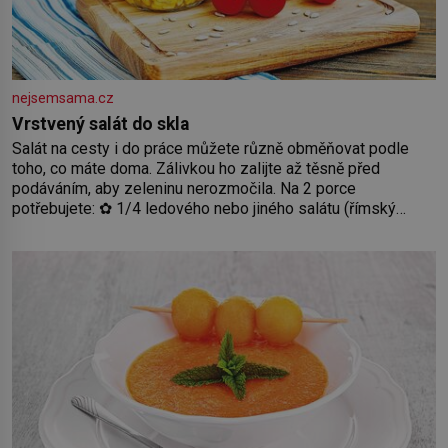
nejsemsama.cz
Vrstvený salát do skla
Salát na cesty i do práce můžete různě obměňovat podle
toho, co máte doma. Zálivkou ho zalijte až těsně před
podáváním, aby zeleninu nerozmočila. Na 2 porce
potřebujete: ✿ 1/4 ledového nebo jiného salátu (římský
salát, polníček…) ✿ 1 malá konzerva kukuřice ✿ ½ okurky ✿
2 rajčata Zálivka: ✿ 4 lžíce olivového oleje ✿ 1 lžíci citronové
šťávy ✿ ½ stroužku