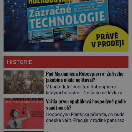
HISTORIE
Pád Maximiliena Robespierra: Zuřivého
jakobína nikdo nelitoval?
V horké letní noci trpí Robespierre
krutými bolestmi. Zmítá se na lůžku a
hlavou mu víří kolotoč myšlenek. Když
Vařila prvorepubliková hospodyně podle
se probere z mdlob, vzpomene si na
sandtnerek?
jednu z pařížských jasnovidek, kterou
Hospodyně Františka přemítá, co bude
před lety navštívil. Prorokovala mu
dneska vařit. Pracuje v rodině pana rady
tragický osud. Tehdy se jí vysmál.
a ten má mlsný jazýček. Zalistuje proto
„Robespierre to dotáhne hodně daleko,“