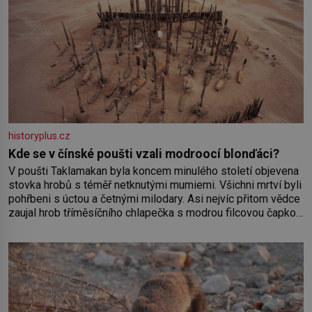
historyplus.cz
Kde se v čínské poušti vzali modroocí blonďáci?
V poušti Taklamakan byla koncem minulého století objevena
stovka hrobů s téměř netknutými mumiemi. Všichni mrtví byli
pohřbeni s úctou a četnými milodary. Asi nejvíc přitom vědce
zaujal hrob tříměsíčního chlapečka s modrou filcovou čapkou,
z níž se draly blonďaté vlásky. Fakt, že jsou těla dávných lidí
nesmírně dobře zachovalá, přičítají odborníci zdejším
klimatickým podmínkám. Sucho, prosolené písky a extrémně