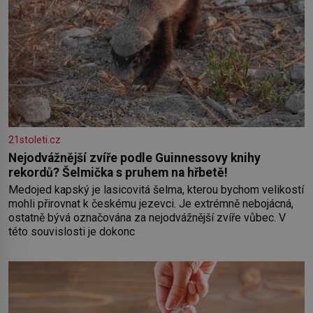
21stoleti.cz
Nejodvážnější zvíře podle Guinnessovy knihy
rekordů? Šelmička s pruhem na hřbetě!
Medojed kapský je lasicovitá šelma, kterou bychom velikostí
mohli přirovnat k českému jezevci. Je extrémně nebojácná,
ostatně bývá označována za nejodvážnější zvíře vůbec. V
této souvislosti je dokonc