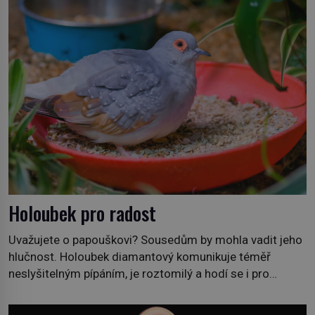
Holoubek pro radost
Uvažujete o papouškovi? Sousedům by mohla vadit jeho
hlučnost. Holoubek diamantový komunikuje téměř
neslyšitelným pípáním, je roztomilý a hodí se i pro
chovatele začátečníky. Jedná se o nenáročného
klidného ptáčka, který většinu dne jen posedává. Hodně