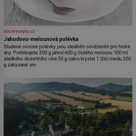
tisicereceptu.cz
Jahodovo-melounová polévka
Studené ovocné polévky jsou ideálním osvěžením pro horké
dny. Potřebujete 200 g jahod 600 g žlutého melounu 100 ml
sladkého dezertního vína 50 g cukru krystal 1 lžíci medu 200
g zakysané sm