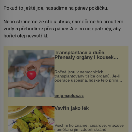
Pokud to ještě jde, nasadíme na pánev pokličku.
Nebo strhneme ze stolu ubrus, namočíme ho proudem
vody a přehodíme přes pánev. Ale co nejopatrněji, aby
hořící olej nevystříkl.
Transplantace a duše.
Přenesly orgány i kousek
osobnosti dárce?
Ročně jsou v nemocnicích
transplantovány tisíce orgánů. Je-li
operace úspěšná, lidské tělo přijme
darovaný orgán za své a pacient
může vést plnohodnotný život. Ale co
když při transplantaci nepřijímám...
enigmaplus.cz
Vavřín jako lék
Všichni ho známe, císařové, vítězové
i umělci si jím zdobili skráně,