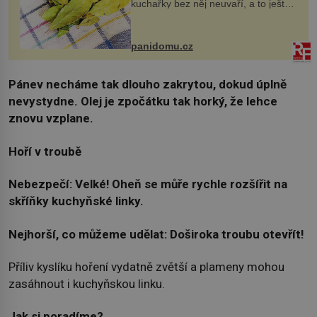
kuchařky bez něj neuvaří, a to ještě
nevíte, že bobkový list může výrazně
zmírnit některé naše neduhy.
Obsahuje v malém množství ně...
panidomu.cz
Pánev necháme tak dlouho zakrytou, dokud úplně
nevystydne. Olej je zpočátku tak horký, že lehce
znovu vzplane.
Hoří v troubě
Nebezpečí: Velké! Oheň se můře rychle rozšířit na
skříňky kuchyňské linky.
Nejhorší, co můžeme udělat: Doširoka troubu otevřít!
Příliv kyslíku hoření vydatně zvětší a plameny mohou
zasáhnout i kuchyňskou linku.
Jak si poradíme?