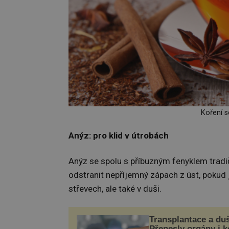
Koření s
Anýz: pro klid v útrobách
Anýz se spolu s příbuzným fenyklem tradi
odstranit nepříjemný zápach z úst, pokud j
střevech, ale také v duši.
Transplantace a du
Přenesly orgány i 