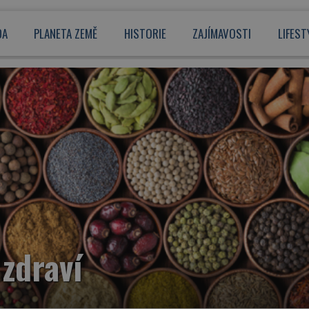
DA
PLANETA ZEMĚ
HISTORIE
ZAJÍMAVOSTI
LIFEST
 zdraví