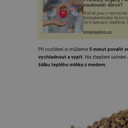
osobnosti dárce?
Ročně jsou v nemocnic
transplantovány tisíce 
Je-li operace úspěšná, 
tělo přijme darovaný or
své a pacient může vés
enigmaplus.cz
plnohodnotný život. Ale
při transplantaci nepřijí
Při rozčilení si můžeme
5 minut povařit v
vychladnout a vypít.
Na zlepšení usínání
šálku teplého mléka s medem.