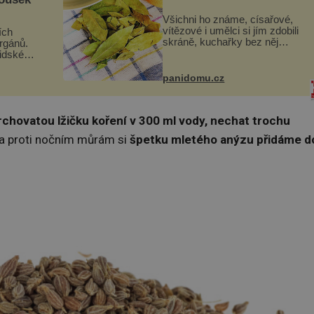
Všichni ho známe, císařové,
vítězové i umělci si jím zdobili
ích
skráně, kuchařky bez něj
orgánů.
neuvaří, a to ještě nevíte, že
lidské
bobkový list může výrazně
gán za
zmírnit některé naše neduhy.
t
panidomu.cz
Obsahuje v malém množství
 co když
ně...
mám...
rchovatou lžičku koření v 300 ml vody, nechat trochu
 a proti nočním můrám si
špetku mletého anýzu přidáme d