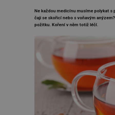
Ne každou medicínu musíme polykat s p
čaji se skořicí nebo s voňavým anýzem?
požitku. Koření v něm totiž léčí.