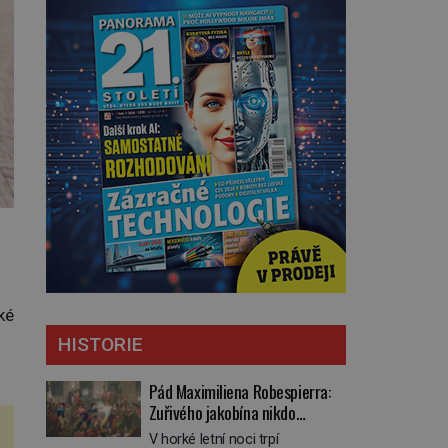
ké
HISTORIE
Pád Maximiliena Robespierra:
Zuřivého jakobína nikdo
nelitoval?
V horké letní noci trpí