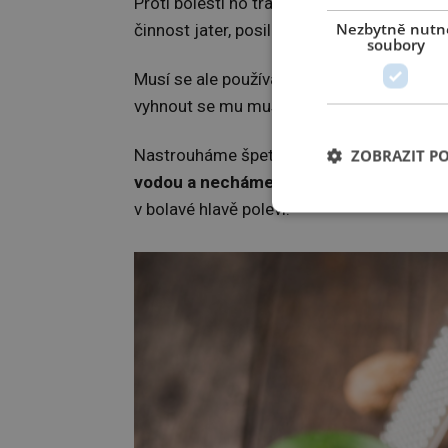
Proti bolesti ho tradičně používá čínská m
Nezbytně nutn
činnost jater, posiluje nervy a zlepšuje nál
soubory
Musí se ale používat opravdu jen množství
vyhnout se mu musí nastávající maminky,
Nastrouháme špetku ořechu – na šálek 
ZOBRAZIT P
vodou a necháme louhovat 15 minut
. M
v bolavé hlavě poleví.