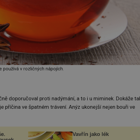
e používá v rozličných nápojích.
čně doporučoval proti nadýmání, a to i u miminek. Dokáže ta
e příčina ve špatném trávení. Anýz ukonejší nejen bouři ve
še.
Vavřín jako lék
kousek