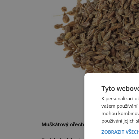
Tyto webové
K personalizaci 
vašem používání n
mohou kombinovat
používání jejich 
Muškátový ořech: proti bolesti
ZOBRAZIT VŠEC