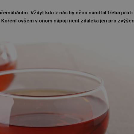
řemáháním. Vždyť kdo z nás by něco namítal třeba proti
 Koření ovšem v onom nápoji není zdaleka jen pro zvýšen