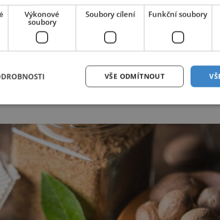
edicína i lidoví léčitelé v Evropě. Kromě toho také podporuje
é
Výkonové
Soubory cílení
Funkční soubory
adu.
soubory
 na špičku nože, větší dávky jsou mírně jedovaté. Úplně
 protože může vyvolat předčasný porod.
dáváme maximálně
1/3 zarovnané lžičky. Zalijeme vroucí
ODROBNOSTI
VŠE ODMÍTNOUT
VŠ
ůžeme přidat také pravý čaj, což podpoří prokrvení a tlak