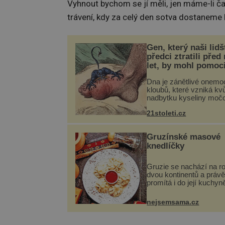
Vyhnout bychom se jí měli, jen máme-li ča
trávení, kdy za celý den sotva dostaneme
Gen, který naši lidš
předci ztratili před
let, by mohl pomoc
léčbou „nemoci krá
Dna je zánětlivé onemo
kloubů, které vzniká kvů
nadbytku kyseliny moč
těle. Ta se ve formě kry
21stoleti.cz
ukládá v blízkosti kloub
nejčastěji přitom postih
na nohou, a způsobuje b
Gruzínské masové
knedlíčky
Gruzie se nachází na r
dvou kontinentů a právě
promítá i do její kuchyn
se v ní evropské a asij
a díky tomu vznikají ro
nejsemsama.cz
chuťově bohaté pokrmy,
rozhodně st...