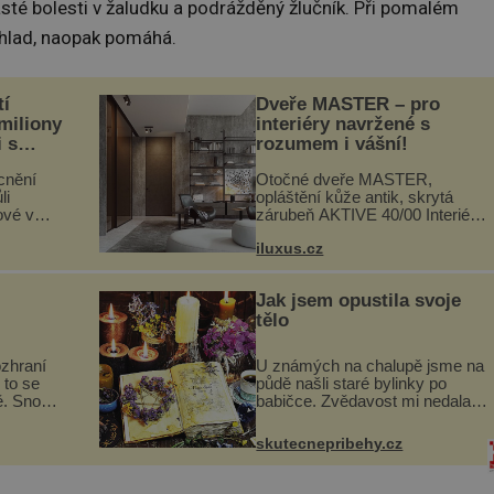
sté bolesti v žaludku a podrážděný žlučník. Při pomalém
 hlad, naopak pomáhá.
tí
Dveře MASTER – pro
 miliony
interiéry navržené s
i s
rozumem i vášní!
lů“
cnění
Otočné dveře MASTER,
li
opláštění kůže antik, skrytá
ové v
zárubeň AKTIVE 40/00 Interiéry
stalků
navrhované na zakázku často
iluxus.cz
ů,
vyžadují atypické rozměry nejen
uje palce
nábytku, ale i otvorových prvků.
ole...
Technické zázemí dnes umož...
Jak jsem opustila svoje
tělo
ozhraní
U známých na chalupě jsme na
 to se
půdě našli staré bylinky po
ě. Snoubí
babičce. Zvědavost mi nedala a
ské chutě
připravila jsem si z nich
zmanité a
lektvar… Zimní pobyt na
skutecnepribehy.cz
 které
chalupě se pro mě vlastní vinou
změnil v děsivý zážitek, na kt...