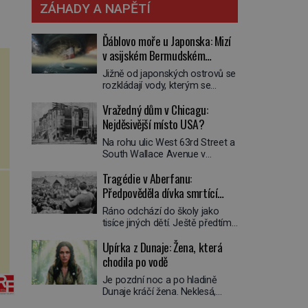
ZÁHADY A NAPĚTÍ
Ďáblovo moře u Japonska: Mizí
v asijském Bermudském
trojúhelníku lodě ve spárech
Jižně od japonských ostrovů se
neznámé síly?
rozkládají vody, kterým se
přezdívá Ďáblovo moře. Vypráví
Vražedný dům v Chicagu:
se o lodích mizejících beze
stopy, podivných světlech,
Nejděsivější místo USA?
zrádných proudech i mořských
Na rohu ulic West 63rd Street a
dracích, kteří měli tyto končiny
South Wallace Avenue v
střežit už v dávných legendách.
Chicagu stojí nenápadná pošta.
Je tichomořský Dračí
Tragédie v Aberfanu:
Nemá žádný speciální nápis ani
trojúhelník skutečně prokletým
pamětní desku. A přesto prý
Předpověděla dívka smrtící
místem, nebo se zde jen
místní zaměstnanci neradi
nebezpečná příroda proměnila
sesuv půdy?
Ráno odchází do školy jako
chodí do sklepa. Právě tady
v jednu z nejpůsobivějších
tisíce jiných dětí. Ještě předtím
totiž sídlil sériový vrah H. H.
námořních záhad? […]
se ale svěří matce s podivným
Holmes a také
Upírka z Dunaje: Žena, která
snem. Ve škole, kterou dobře
nejpropracovanější past na lidi
zná, tentokrát nevidí budovu ani
chodila po vodě
v dějinách americké
spolužáky. Místo nich se před ní
kriminalistiky. Herman Webster
Je pozdní noc a po hladině
tyčí cosi temného. O několik
Mudgett (1861–1896) přijíždí […]
Dunaje kráčí žena. Neklesá,
hodin později je mrtvá. Mohla
nezanechává vlny a pohybuje
devítiletá Zahlédla vlastní