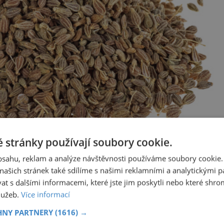
 stránky používají soubory cookie.
obsahu, reklam a analýze návštěvnosti používáme soubory cookie.
ašich stránek také sdílíme s našimi reklamními a analytickými par
Anýz pomáhá trávení.
 s dalšími informacemi, které jste jim poskytli nebo které shro
služeb.
Více informací
HNY PARTNERY
(1616) →