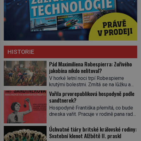
HISTORIE
Pád Maximiliena Robespierra: Zuřivého
jakobína nikdo nelitoval?
V horké letní noci trpí Robespierre
krutými bolestmi. Zmítá se na lůžku a
hlavou mu víří kolotoč myšlenek. Když
Vařila prvorepubliková hospodyně podle
se probere z mdlob, vzpomene si na
sandtnerek?
jednu z pařížských jasnovidek, kterou
Hospodyně Františka přemítá, co bude
před lety navštívil. Prorokovala mu
dneska vařit. Pracuje v rodině pana rady
tragický osud. Tehdy se jí vysmál.
a ten má mlsný jazýček. Zalistuje proto
„Robespierre to dotáhne hodně daleko,“
rychle v jedné ze „sandtnerek“.
Úchvatné tiáry britské královské rodiny:
prohlásil o něm jiný významný
„Zaplaťpánbůh, že už nemusíme chodit
Svatební klenot Alžbětě II. praskl
francouzský revolucionář, Honoré de
s lístky,“ povzdechne si směrem ke