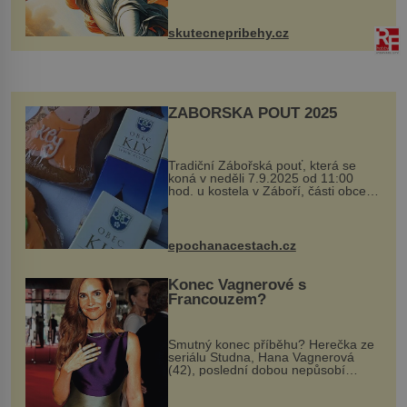
chaloupku, takový domek na severu
Čech, kde jsme si naplánova...
skutecnepribehy.cz
ZÁBOŘSKÁ POUŤ 2025
Tradiční Zábořská pouť, která se
koná v neděli 7.9.2025 od 11:00
hod. u kostela v Záboří, části obce
Kly u Mělníka. V programu naleznete
komentovanou prohlídku kostela,
dobovou hudbu, řemesla, atrakce...
epochanacestach.cz
Konec Vagnerové s
Francouzem?
Smutný konec příběhu? Herečka ze
seriálu Studna, Hana Vagnerová
(42), poslední dobou nepůsobí
nejšťastněji. Ačkoli časy její anorexie
jsou už dávno pryč a opět se pyšnila