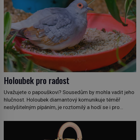
Holoubek pro radost
Uvažujete o papouškovi? Sousedům by mohla vadit jeho
hlučnost. Holoubek diamantový komunikuje téměř
neslyšitelným pípáním, je roztomilý a hodí se i pro
chovatele začátečníky. Jedná se o nenáročného
klidného ptáčka, který většinu dne jen posedává. Hodně
času tráví na zemi, kde sbírá zbytky semínek Jeho
domovinou je prakticky celá Austrálie s výjimkou