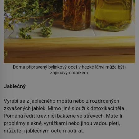
Doma připravený bylinkový ocet v hezké láhvi může být i
zajímavým dárkem.
Jablečný
Vyrábí se z jablečného moštu nebo z rozdrcených
zkvašených jablek. Mimo jiné slouží k detoxikaci těla.
Pomáhá ředit krev, ničí bakterie ve střevech. Máte-li
problémy s akné, vyrážkami nebo jinou vadou pleti,
můžete ji jablečným octem potírat.