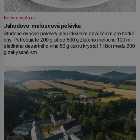
tisicereceptu.cz
Jahodovo-melounová polévka
Studené ovocné polévky jsou ideálním osvěžením pro horké
dny. Potřebujete 200 g jahod 600 g žlutého melounu 100 ml
sladkého dezertního vína 50 g cukru krystal 1 lžíci medu 200
g zakysané sm