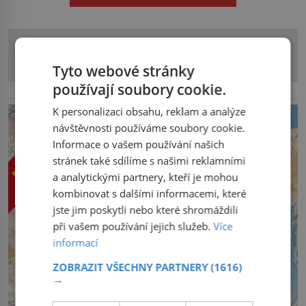
herečkou Arianou Grande vstupuje do nové kapitoly. Po
debutové kolekci, která představila moderní […]
Tyto webové stránky
používají soubory cookie.
reklama
K personalizaci obsahu, reklam a analýze
návštěvnosti používáme soubory cookie.
Informace o vašem používání našich
stránek také sdílíme s našimi reklamními
a analytickými partnery, kteří je mohou
kombinovat s dalšími informacemi, které
jste jim poskytli nebo které shromáždili
při vašem používání jejich služeb.
Více
informací
ZOBRAZIT VŠECHNY PARTNERY
(1616)
→