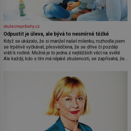
skutecnepribehy.cz
Odpustit je úleva, ale bývá to nesmírně těžké
Když se ukázalo, že si manžel našel milenku, rozhodla jsem
se trpělivě vyčkávat, přesvědčena, že se dříve či později
vrátí k rodině. Možná je to jedna z nejtěžších věcí na světě.
Ale každý, kdo s tím má nějaké zkušenosti, se zapřísahá, že
pokud odpustíte, znatelně se vám uleví. Když se ke mně
doneslo, že si manžel pořídil milenku,