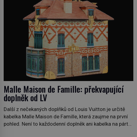
pobřežní oblasti. […]
Malle Maison de Famille: překvapující
doplněk od LV
Další z nečekaných doplňků od Louis Vuitton je určitě
kabelka Malle Maison de Famille, která zaujme na první
pohled. Není to každodenní doplněk ani kabelka na párty,
ale symbol tradice a bohaté historie značky. Jde o poctu