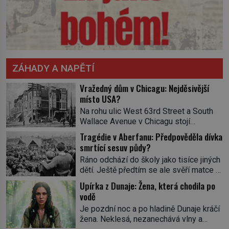
ZÁHADY A NAPĚTÍ
Vražedný dům v Chicagu: Nejděsivější
místo USA?
Na rohu ulic West 63rd Street a South
Wallace Avenue v Chicagu stojí
nenápadná pošta. Nemá žádný speciální
Tragédie v Aberfanu: Předpověděla dívka
nápis ani pamětní desku. A přesto prý
smrtící sesuv půdy?
místní zaměstnanci neradi chodí do
Ráno odchází do školy jako tisíce jiných
sklepa. Právě tady totiž sídlil sériový
dětí. Ještě předtím se ale svěří matce s
vrah H. H. Holmes a také
podivným snem. Ve škole, kterou dobře
nejpropracovanější past na lidi
Upírka z Dunaje: Žena, která chodila po
zná, tentokrát nevidí budovu ani
v dějinách americké kriminalistiky.
vodě
spolužáky. Místo nich se před ní tyčí
Herman Webster Mudgett (1861–1896)
Je pozdní noc a po hladině Dunaje kráčí
cosi temného. O několik hodin později je
přijíždí […]
žena. Neklesá, nezanechává vlny a
mrtvá. Mohla devítiletá Zahlédla vlastní