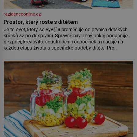
rezidenceonline.cz
Prostor, který roste s dítětem
Je to svět, který se vyvíjí a proměňuje od prvních dětských
krůčků až po dospívání. Správně navržený pokoj podporuje
bezpečí, kreativitu, soustředění i odpočinek a reaguje na
každou etapu života a specifické potřeby dítěte. Pro
nejmenší je klíčová jednoduchost, měkkost a bezpečí, proto
by pokoj miminka měl působit především klidně a útulně.
Předškolní věk je