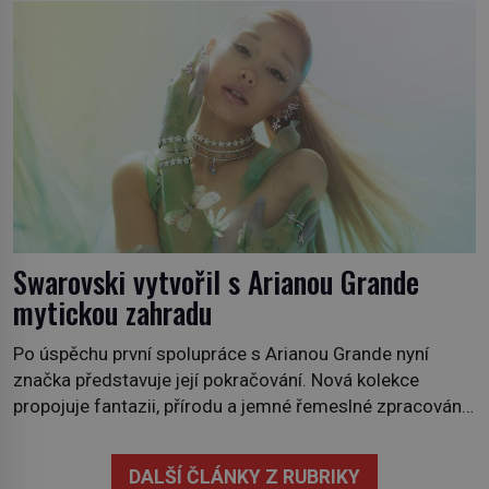
někdy i v obchodech. Její bulvy jsou bílé, nahoře někdy
fialové a chutí […]
Swarovski vytvořil s Arianou Grande
mytickou zahradu
Po úspěchu první spolupráce s Arianou Grande nyní
značka představuje její pokračování. Nová kolekce
propojuje fantazii, přírodu a jemné řemeslné zpracování
do svěžího, prosvětleného designového příběhu. Téměř
třicítka šperků působí hravě a zároveň rafinovaně.
DALŠÍ ČLÁNKY Z RUBRIKY
Spolupráce mezi značkou Swarovski a zpěvačkou a