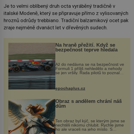
Je to velmi oblíbený druh octa vyráběný tradičně v
italské Modeně, který se připravuje přímo z vylisovaných
hroznů odrůdy trebbiano. Tradiční balzamikový ocet pak
zraje nejméně dvanáct let v dřevěných sudech.
Na hraně přežití. Když se
bezpečnost teprve hledala
Až do nedávna se na bezpečnost ve
Formuli 1 příliš nehledělo a nehody
se jen vršily. Řada pilotů to poznala
na vlastní kůži, často s trvalými
následky nebo bohužel i ztrátou
života. Dnes nepochopiteln...
epochaplus.cz
Obraz s andělem chrání náš
dům
Ten obraz byl kýč, se kterým jsme se
nechtěli nikomu chlubit. Rychle jsme
ho ale vraceli na jeho místo. S
manželem Vaškem jsme si pořídili