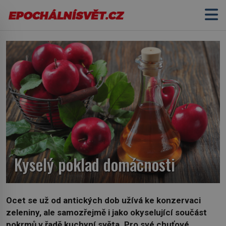
Kyselý poklad domácnosti
Ocet se už od antických dob užívá ke konzervaci
zeleniny, ale samozřejmě i jako okyselující součást
pokrmů v řadě kuchyní světa. Pro své chuťové,