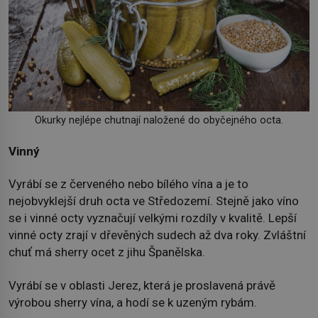
Okurky nejlépe chutnají naložené do obyčejného octa.
Vinný
Vyrábí se z červeného nebo bílého vína a je to
nejobvyklejší druh octa ve Středozemí. Stejně jako víno
se i vinné octy vyznačují velkými rozdíly v kvalitě. Lepší
vinné octy zrají v dřevěných sudech až dva roky. Zvláštní
chuť má sherry ocet z jihu Španělska.
Vyrábí se v oblasti Jerez, která je proslavená právě
výrobou sherry vína, a hodí se k uzeným rybám.