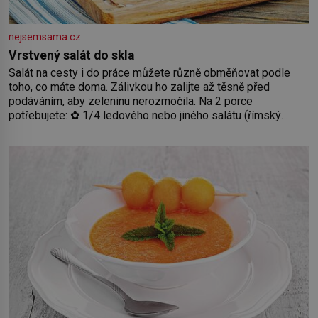
nejsemsama.cz
Vrstvený salát do skla
Salát na cesty i do práce můžete různě obměňovat podle
toho, co máte doma. Zálivkou ho zalijte až těsně před
podáváním, aby zeleninu nerozmočila. Na 2 porce
potřebujete: ✿ 1/4 ledového nebo jiného salátu (římský
salát, polníček…) ✿ 1 malá konzerva kukuřice ✿ ½ okurky ✿
2 rajčata Zálivka: ✿ 4 lžíce olivového oleje ✿ 1 lžíci citronové
šťávy ✿ ½ stroužku