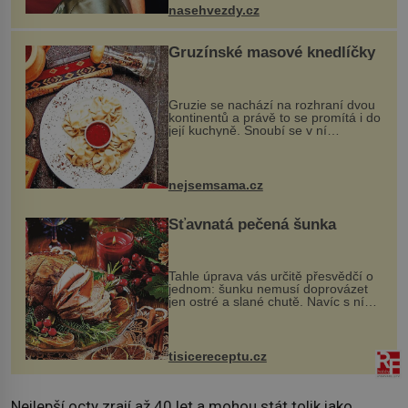
ženskými křivkami, najednou s...
nasehvezdy.cz
Gruzínské masové knedlíčky
Gruzie se nachází na rozhraní dvou
kontinentů a právě to se promítá i do
její kuchyně. Snoubí se v ní
evropské a asijské chutě a díky tomu
vznikají rozmanité a chuťově bohaté
pokrmy, které rozhodně st...
nejsemsama.cz
Šťavnatá pečená šunka
Tahle úprava vás určitě přesvědčí o
jednom: šunku nemusí doprovázet
jen ostré a slané chutě. Navíc s ní
nakrmíte poměrně hodně hladových
krků. Ingredience sádlo 3 kg šunky
vcelku 3 stroužky česneku hl...
tisicereceptu.cz
Nejlepší octy zrají až 40 let a mohou stát tolik jako