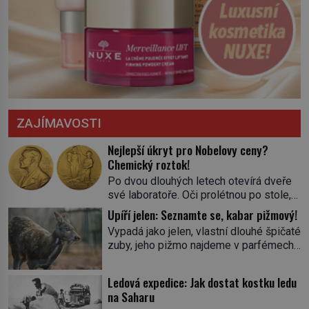
ZAJÍMAVOSTI
Nejlepší úkryt pro Nobelovy ceny?
Chemický roztok!
Po dvou dlouhých letech otevírá dveře
své laboratoře. Oči prolétnou po stole,
aby pak ulpěly na regálu, kde se nachází
Upíří jelen: Seznamte se, kabar pižmový!
všemožné látky. Hledá žluto-oranžovou
Vypadá jako jelen, vlastní dlouhé špičaté
tekutinu, jakmile ji zahlédne, nesmírně
zuby, jeho pižmo najdeme v parfémech
se mu uleví. Teď může svůj plán
celého světa a narazit na něj je velice
dokončit. Pod termínem aqua regia se
těžké. Tato charakteristika sedí na
skrývá směs s názvem lučavka
Ledová expedice: Jak dostat kostku ledu
jediného zástupce zvířecí říše – kabara
královská. Svůj přídomek nemá pro nic
na Saharu
pižmového. V Evropě ho jako první
za nic, […]