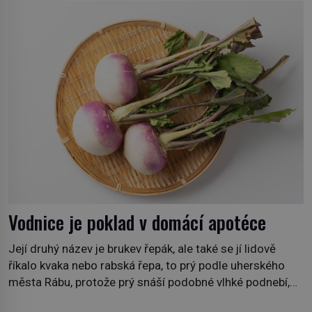
Nicolase Ghesquièra rodinnému sídlu Vuittonů na
adrese 18 Rue Louis Vuitton, které bylo postaveno v
roce 1869. […]
Vodnice je poklad v domácí apotéce
Její druhý název je brukev řepák, ale také se jí lidově
říkalo kvaka nebo rabská řepa, to prý podle uherského
města Rábu, protože prý snáší podobné vlhké podnebí,
jako je tam. Určitě jste se s ní už setkali, třeba na trzích,