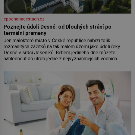
epochanacestach.cz
Poznejte údolí Desné: od Dlouhých strání po
termální prameny
Jen málokteré místo v České republice nabízí tolik
rozmanitých zážitků na tak malém území jako údolí řeky
Desné v srdci Jeseníků. Během jediného dne můžete
nahlédnout do útrob jedné z nejvýznamnějších vodních
elektráren v Evropě, vydat se na horské hřebeny, projet se na
koloběžce a den zakončit poznáváním památek ve Velkých
Losinách nebo v termálním