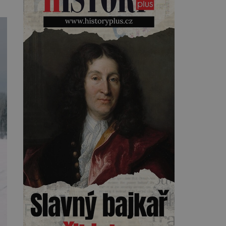
Kearnsovým zlepšovákem.
Začíná spor, kterému génius
obětuje vše – čas, rodinu i sám
sebe. Američan Robert William
Kearns (1927–2005), který
během vlastní svatby přijde […]