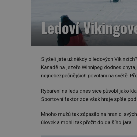
Ledoví Vikingové
Slyšeli jste už někdy o ledových Vikinzích
Kanadě na jezeře Winnipeg dodnes chytají
nejnebezpečnějších povolání na světě. Př
Rybaření na ledu dnes sice působí jako kla
Sportovní faktor zde však hraje spíše podr
Mnoho mužů tak zápasilo na hranici svých s
úlovek a mohli tak přežít do dalšího jara.