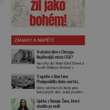
ZÁHADY A NAPĚTÍ
Vražedný dům v Chicagu:
Nejděsivější místo USA?
Na rohu ulic West 63rd Street a
South Wallace Avenue v
Chicagu stojí nenápadná pošta.
Tragédie v Aberfanu:
Nemá žádný speciální nápis ani
pamětní desku. A přesto prý
Předpověděla dívka smrtící
místní zaměstnanci neradi
sesuv půdy?
Ráno odchází do školy jako
chodí do sklepa. Právě tady
tisíce jiných dětí. Ještě předtím
totiž sídlil sériový vrah H. H.
se ale svěří matce s podivným
Holmes a také
Upírka z Dunaje: Žena, která
snem. Ve škole, kterou dobře
nejpropracovanější past na lidi
zná, tentokrát nevidí budovu ani
chodila po vodě
v dějinách americké
spolužáky. Místo nich se před ní
kriminalistiky. Herman Webster