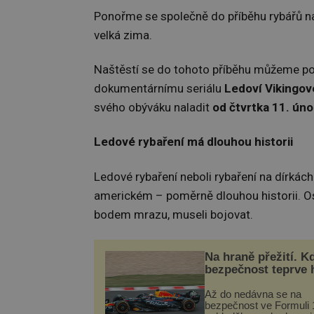
Ponořme se společně do příběhu rybářů na 
velká zima.
Naštěstí se do tohoto příběhu můžeme po
dokumentárnímu seriálu
Ledoví Vikingov
svého obýváku naladit
od čtvrtka 11. úno
Ledové rybaření má dlouhou historii
Ledové rybaření neboli rybaření na dírká
americkém – poměrně dlouhou historii. Ost
bodem mrazu, museli bojovat.
Na hraně přežití. K
bezpečnost teprve 
Až do nedávna se na
bezpečnost ve Formuli 1