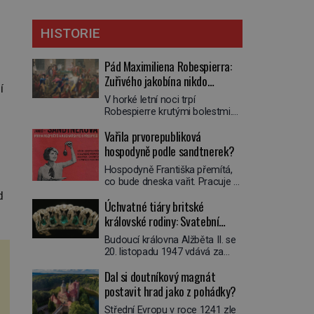
HISTORIE
Pád Maximiliena Robespierra:
Zuřivého jakobína nikdo
í
nelitoval?
V horké letní noci trpí
Robespierre krutými bolestmi.
Zmítá se na lůžku a hlavou mu
Vařila prvorepubliková
víří kolotoč myšlenek. Když se
probere z mdlob, vzpomene si
hospodyně podle sandtnerek?
na jednu z pařížských
Hospodyně Františka přemítá,
jasnovidek, kterou před lety
co bude dneska vařit. Pracuje v
navštívil. Prorokovala mu
rodině pana rady a ten má
d
tragický osud. Tehdy se jí
Úchvatné tiáry britské
mlsný jazýček. Zalistuje proto
vysmál. „Robespierre to
rychle v jedné ze „sandtnerek“.
královské rodiny: Svatební
dotáhne hodně daleko,“
„Zaplaťpánbůh, že už
prohlásil o něm jiný významný
klenot Alžbětě II. praskl
Budoucí královna Alžběta II. se
nemusíme chodit s lístky,“
francouzský revolucionář,
20. listopadu 1947 vdává za
povzdechne si směrem ke
Honoré de Mirabeau […]
svého vyvoleného Filipa
služce, kterou má v kuchyni k
Dal si doutníkový magnát
Mountbattena. Aby měla na
ruce. Ještě v prvních letech
obřad ve Westminsteru podle
postavit hrad jako z pohádky?
nové republiky fungoval kvůli
tradice „něco vypůjčeného“, její
nedostatku zboží přídělový
Střední Evropu v roce 1241 zle
matka jí věnuje jedinečný šperk
systém. […]