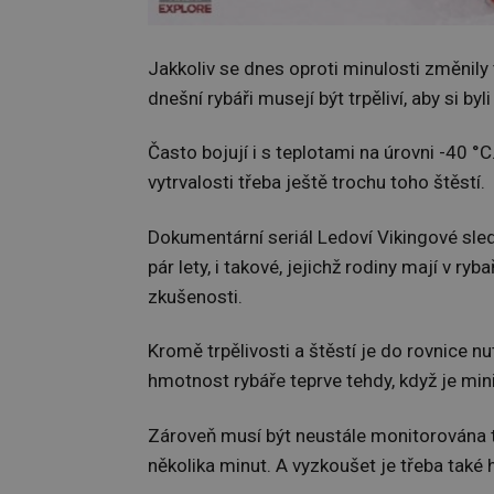
Jakkoliv se dnes oproti minulosti změnily t
dnešní rybáři musejí být trpěliví, aby si byl
Často bojují i s teplotami na úrovni -40 °
vytrvalosti třeba ještě trochu toho štěstí.
Dokumentární seriál Ledoví Vikingové sleduj
pár lety, i takové, jejichž rodiny mají v ry
zkušenosti.
Kromě trpělivosti a štěstí je do rovnice n
hmotnost rybáře teprve tehdy, když je min
Zároveň musí být neustále monitorována te
několika minut. A vyzkoušet je třeba také