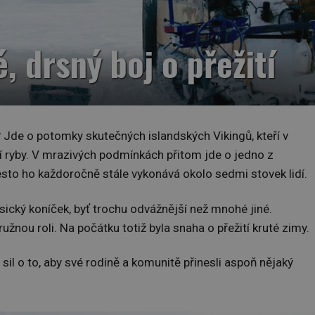
, drsný boj o přežití
? Jde o potomky skutečných islandských Vikingů, kteří v
 ryby. V mrazivých podmínkách přitom jde o jedno z
esto ho každoročně stále vykonává okolo sedmi stovek lidí.
sický koníček, byť trochu odvážnější než mnohé jiné.
užnou roli. Na počátku totiž byla snaha o přežití kruté zimy.
il o to, aby své rodině a komunitě přinesli aspoň nějaký