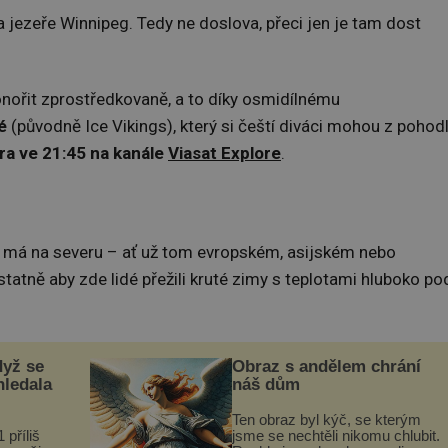
jezeře Winnipeg. Tedy ne doslova, přeci jen je tam dost
nořit zprostředkovaně, a to díky osmidílnému
é
(původně Ice Vikings), který si čeští diváci mohou z pohodl
ra ve 21:45 na kanále
Viasat Explore
.
ch má na severu – ať už tom evropském, asijském nebo
atně aby zde lidé přežili kruté zimy s teplotami hluboko po
dyž se
Obraz s andělem chrání
hledala
náš dům
Ten obraz byl kýč, se kterým
 příliš
jsme se nechtěli nikomu chlubit.