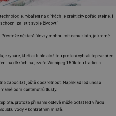
echnologie, rybaření na dírkách je prakticky pořád stejné. I
i schopni zajistit svoje živobytí.
C. Přestože některé úlovky mohou mít cenu zlata, je kromě
e rybáře, kteří si tuhle složitou profesi vybrali teprve před
baření na dírkách na jezeře Winnipeg 150letou tradici a
utné započítat ještě obezřetnost. Například led unese
imálně osm centimetrů tlustý.
plota, protože při náhlé oblevě může odtát led v řádu
 hloubku vody v konkrétním místě.