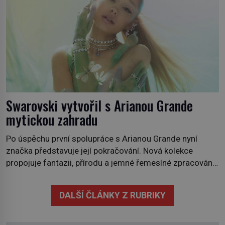
Swarovski vytvořil s Arianou Grande
mytickou zahradu
Po úspěchu první spolupráce s Arianou Grande nyní
značka představuje její pokračování. Nová kolekce
propojuje fantazii, přírodu a jemné řemeslné zpracování
do svěžího, prosvětleného designového příběhu. Téměř
třicítka šperků působí hravě a zároveň rafinovaně.
DALŠÍ ČLÁNKY Z RUBRIKY
Spolupráce mezi značkou Swarovski a zpěvačkou a
herečkou Arianou Grande vstupuje do nové kapitoly. Po
debutové kolekci, která představila moderní […]