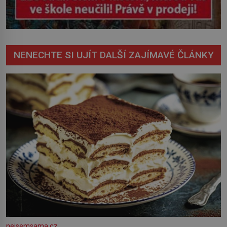
NENECHTE SI UJÍT DALŠÍ ZAJÍMAVÉ ČLÁNKY
nejsemsama.cz