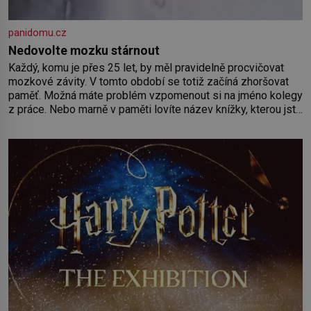
panidomu.cz
Nedovolte mozku stárnout
Každý, komu je přes 25 let, by měl pravidelně procvičovat
mozkové závity. V tomto období se totiž začíná zhoršovat
paměť. Možná máte problém vzpomenout si na jméno kolegy
z práce. Nebo marně v paměti lovíte název knížky, kterou jste
nedávno přečetli. Je to opravdu tak, s věkem jako kdyby se
paměť rozhodla stávkovat. Cvičte