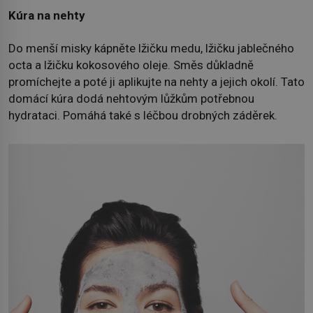
Kúra na nehty
Do menší misky kápněte lžičku medu, lžičku jablečného
octa a lžičku kokosového oleje. Směs důkladně
promíchejte a poté ji aplikujte na nehty a jejich okolí. Tato
domácí kúra dodá nehtovým lůžkům potřebnou
hydrataci. Pomáhá také s léčbou drobných záděrek.