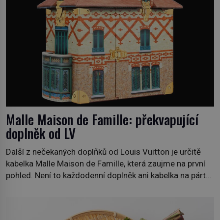
Malle Maison de Famille: překvapující
doplněk od LV
Další z nečekaných doplňků od Louis Vuitton je určitě
kabelka Malle Maison de Famille, která zaujme na první
pohled. Není to každodenní doplněk ani kabelka na párty,
ale symbol tradice a bohaté historie značky. Jde o poctu
Nicolase Ghesquièra rodinnému sídlu Vuittonů na
adrese 18 Rue Louis Vuitton, které bylo postaveno v