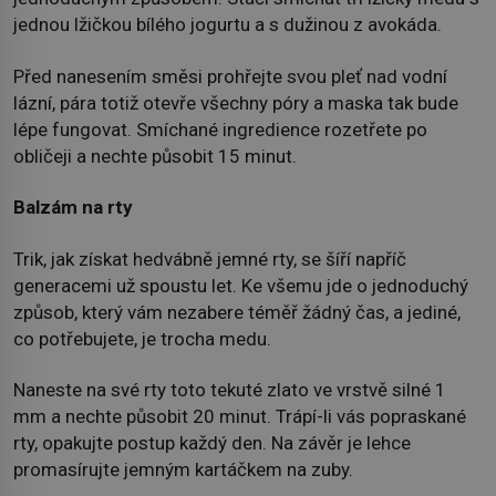
jednou lžičkou bílého jogurtu a s dužinou z avokáda.
Před nanesením směsi prohřejte svou pleť nad vodní
lázní, pára totiž otevře všechny póry a maska tak bude
lépe fungovat. Smíchané ingredience rozetřete po
obličeji a nechte působit 15 minut.
Balzám na rty
Trik, jak získat hedvábně jemné rty, se šíří napříč
generacemi už spoustu let. Ke všemu jde o jednoduchý
způsob, který vám nezabere téměř žádný čas, a jediné,
co potřebujete, je trocha medu.
Naneste na své rty toto tekuté zlato ve vrstvě silné 1
mm a nechte působit 20 minut. Trápí-li vás popraskané
rty, opakujte postup každý den. Na závěr je lehce
promasírujte jemným kartáčkem na zuby.