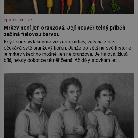
epochaplus.cz
Mrkev není jen oranžová. Její neuvěřitelný příběh
začíná fialovou barvou
Když dnes vytáhneme ze země mrkev, většina z nás
očekává sytě oranžový kořen. Jenže po většinu své historie
je mrkev všechno možné, jen ne oranžová. Je fialová, žlutá,
bílá, někdy dokonce téměř černá. Až díky stovkám let
pečlivého šlechtění se z ní stává zelenina, bez které si
českou zahradu ani nedokážeme představit. Její příběh je