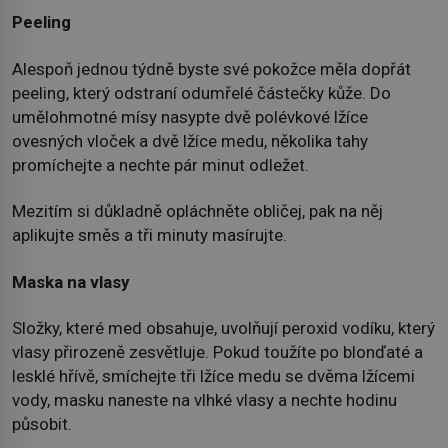
Peeling
Alespoň jednou týdně byste své pokožce měla dopřát
peeling, který odstraní odumřelé částečky kůže. Do
umělohmotné mísy nasypte dvě polévkové lžíce
ovesných vloček a dvě lžíce medu, několika tahy
promíchejte a nechte pár minut odležet.
Mezitím si důkladně opláchněte obličej, pak na něj
aplikujte směs a tři minuty masírujte.
Maska na vlasy
Složky, které med obsahuje, uvolňují peroxid vodíku, který
vlasy přirozeně zesvětluje. Pokud toužíte po blonďaté a
lesklé hřívě, smíchejte tři lžíce medu se dvěma lžícemi
vody, masku naneste na vlhké vlasy a nechte hodinu
působit.