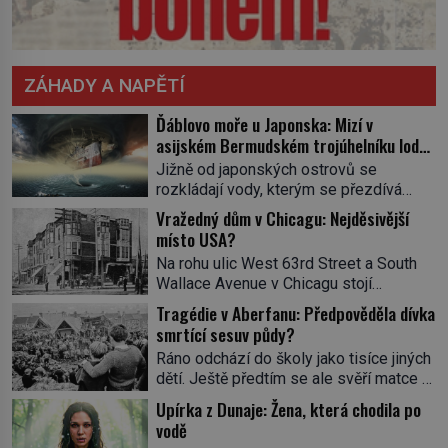
ZÁHADY A NAPĚTÍ
Ďáblovo moře u Japonska: Mizí v
asijském Bermudském trojúhelníku lodě
ve spárech neznámé síly?
Jižně od japonských ostrovů se
rozkládají vody, kterým se přezdívá
Ďáblovo moře. Vypráví se o lodích
Vražedný dům v Chicagu: Nejděsivější
mizejících beze stopy, podivných
místo USA?
světlech, zrádných proudech i mořských
Na rohu ulic West 63rd Street a South
dracích, kteří měli tyto končiny střežit už
Wallace Avenue v Chicagu stojí
v dávných legendách. Je tichomořský
nenápadná pošta. Nemá žádný speciální
Dračí trojúhelník skutečně prokletým
Tragédie v Aberfanu: Předpověděla dívka
nápis ani pamětní desku. A přesto prý
místem, nebo se zde jen nebezpečná
smrtící sesuv půdy?
místní zaměstnanci neradi chodí do
příroda proměnila v jednu z
Ráno odchází do školy jako tisíce jiných
sklepa. Právě tady totiž sídlil sériový
nejpůsobivějších námořních záhad? […]
dětí. Ještě předtím se ale svěří matce s
vrah H. H. Holmes a také
podivným snem. Ve škole, kterou dobře
nejpropracovanější past na lidi
Upírka z Dunaje: Žena, která chodila po
zná, tentokrát nevidí budovu ani
v dějinách americké kriminalistiky.
vodě
spolužáky. Místo nich se před ní tyčí
Herman Webster Mudgett (1861–1896)