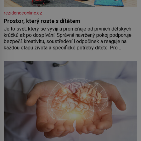
rezidenceonline.cz
Prostor, který roste s dítětem
Je to svět, který se vyvíjí a proměňuje od prvních dětských
krůčků až po dospívání. Správně navržený pokoj podporuje
bezpečí, kreativitu, soustředění i odpočinek a reaguje na
každou etapu života a specifické potřeby dítěte. Pro
nejmenší je klíčová jednoduchost, měkkost a bezpečí, proto
by pokoj miminka měl působit především klidně a útulně.
Předškolní věk je