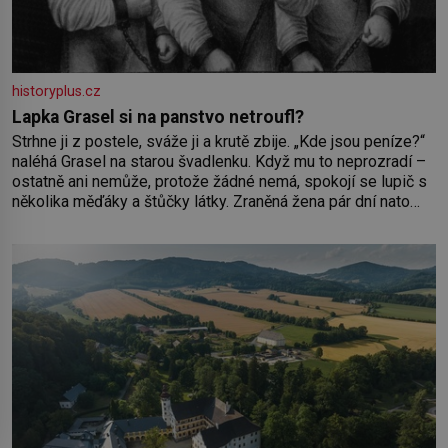
historyplus.cz
Lapka Grasel si na panstvo netroufl?
Strhne ji z postele, sváže ji a krutě zbije. „Kde jsou peníze?“
naléhá Grasel na starou švadlenku. Když mu to neprozradí –
ostatně ani nemůže, protože žádné nemá, spokojí se lupič s
několika měďáky a štůčky látky. Zraněná žena pár dní nato
umírá. Je to muž nebývale krutý. Jeho činy budí hrůzu ještě
dlouho po jeho smrti