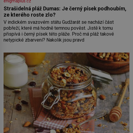
enigmaplus.cz
Strašidelná pláž Dumas: Je černý písek podhoubím,
ze kterého roste zlo?
V indickém svazovém státu Gudžarát se nachází část
pobřeží, které má hodně temnou pověst. Jistě k tomu
přispívá i černý písek této pláže. Proč má pláž takové
netypické zbarvení? Nakolik jsou pravd