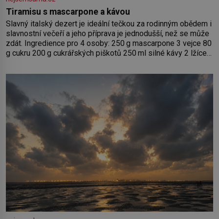
Tiramisu s mascarpone a kávou
Slavný italský dezert je ideální tečkou za rodinným obědem i
slavnostní večeří a jeho příprava je jednodušší, než se může
zdát. Ingredience pro 4 osoby: 250 g mascarpone 3 vejce 80
g cukru 200 g cukrářských piškotů 250 ml silné kávy 2 lžíce
amaretta kakao na posypání Postup: Oddělte žloutky od
bílků. Žloutky vyšlehejte s cukrem do světlé pěny a postupně
do nich vmíchejte mascarpone, aby vznikl hladký