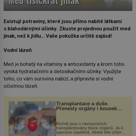
Existují potraviny, které jsou přímo nabité látkami
s blahodárnými účinky. Zkuste projednou použít med
jinak, než k jídlu… Vaše pokožka určitě zajásá!
Vodní lázeň
Med je bohatý na vitaminy a antioxidanty a krom toho
vyniká hydratačními a detoxikačními účinky. Využijte
toho, co vám surovina nabízí, a připravte si vodní
očistnou lázeň.
Transplantace a duše.
Přenesly orgány i kousek
osobnosti dárce?
Ročně jsou v nemocnicích
transplantovány tisíce orgánů. Je-li
operace úspěšná, lidské tělo přijme