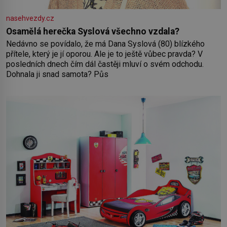
nasehvezdy.cz
Osamělá herečka Syslová všechno vzdala?
Nedávno se povídalo, že má Dana Syslová (80) blízkého
přítele, který je jí oporou. Ale je to ještě vůbec pravda? V
posledních dnech čím dál častěji mluví o svém odchodu.
Dohnala ji snad samota? Půs