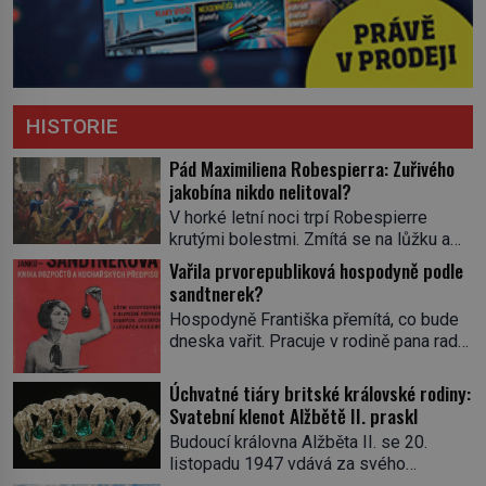
HISTORIE
Pád Maximiliena Robespierra: Zuřivého
jakobína nikdo nelitoval?
V horké letní noci trpí Robespierre
krutými bolestmi. Zmítá se na lůžku a
hlavou mu víří kolotoč myšlenek. Když
Vařila prvorepubliková hospodyně podle
se probere z mdlob, vzpomene si na
sandtnerek?
jednu z pařížských jasnovidek, kterou
Hospodyně Františka přemítá, co bude
před lety navštívil. Prorokovala mu
dneska vařit. Pracuje v rodině pana rady
tragický osud. Tehdy se jí vysmál.
a ten má mlsný jazýček. Zalistuje proto
„Robespierre to dotáhne hodně daleko,“
rychle v jedné ze „sandtnerek“.
Úchvatné tiáry britské královské rodiny:
prohlásil o něm jiný významný
„Zaplaťpánbůh, že už nemusíme chodit
Svatební klenot Alžbětě II. praskl
francouzský revolucionář, Honoré de
s lístky,“ povzdechne si směrem ke
Mirabeau […]
Budoucí královna Alžběta II. se 20.
služce, kterou má v kuchyni k ruce.
listopadu 1947 vdává za svého
Ještě v prvních letech nové republiky
vyvoleného Filipa Mountbattena. Aby