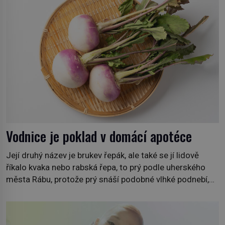
roce 1869. […]
Vodnice je poklad v domácí apotéce
Její druhý název je brukev řepák, ale také se jí lidově
říkalo kvaka nebo rabská řepa, to prý podle uherského
města Rábu, protože prý snáší podobné vlhké podnebí,
jako je tam. Určitě jste se s ní už setkali, třeba na trzích,
někdy i v obchodech. Její bulvy jsou bílé, nahoře někdy
fialové a chutí […]