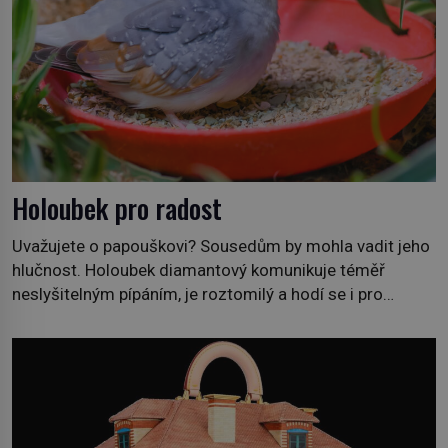
Holoubek pro radost
Uvažujete o papouškovi? Sousedům by mohla vadit jeho
hlučnost. Holoubek diamantový komunikuje téměř
neslyšitelným pípáním, je roztomilý a hodí se i pro
chovatele začátečníky. Jedná se o nenáročného
klidného ptáčka, který většinu dne jen posedává. Hodně
času tráví na zemi, kde sbírá zbytky semínek Jeho
domovinou je prakticky celá Austrálie s výjimkou
pobřežní oblasti. […]