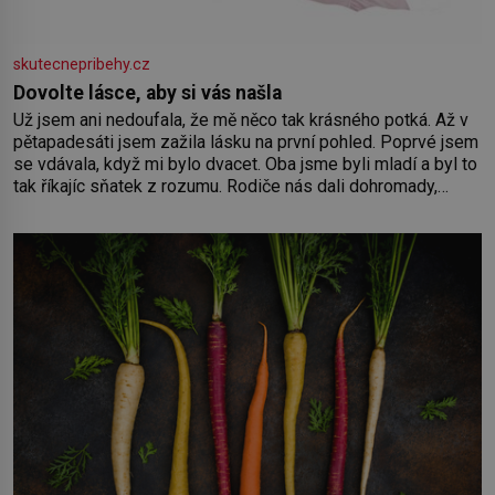
skutecnepribehy.cz
Dovolte lásce, aby si vás našla
Už jsem ani nedoufala, že mě něco tak krásného potká. Až v
pětapadesáti jsem zažila lásku na první pohled. Poprvé jsem
se vdávala, když mi bylo dvacet. Oba jsme byli mladí a byl to
tak říkajíc sňatek z rozumu. Rodiče nás dali dohromady,
Toník byl dobře zaopatřený mladý muž. Manželství nám
oběma moc nesvědčilo, brzy jsme zjistili, že