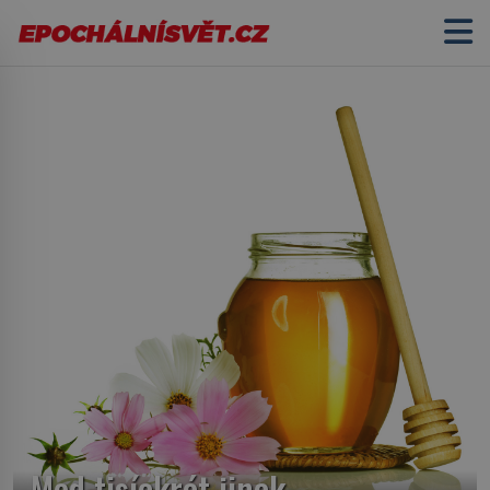
Med tisíckrát jinak