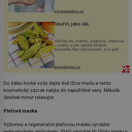
darovaný orgán za své a pacient
může vést plnohodnotný život. Ale co
když při transplantaci nepřijímám...
enigmaplus.cz
Vavřín jako lék
Všichni ho známe, císařové, vítězové
i umělci si jím zdobili skráně,
kuchařky bez něj neuvaří, a to ještě
nevíte, že bobkový list může výrazně
zmírnit některé naše neduhy.
Obsahuje v malém množství ně...
panidomu.cz
Do šálku horké vody dejte dvě lžíce medu a tento
kosmetický zázrak nalijte do napuštěné vany. Několik
desítek minut relaxujte.
Pleťová maska
Výživnou a regenerační pleťovou masku vyrobíte
jednoduchým způsobem. Stačí smíchat tři lžičky medu s