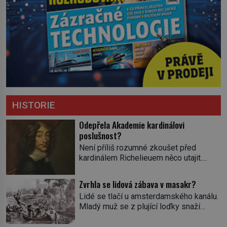
HISTORIE
Odepřela Akademie kardinálovi
poslušnost?
Není příliš rozumné zkoušet před
kardinálem Richelieuem něco utajit.
První ministr se dříve či později dozví o
všem a s potenciálními spiklenci umí
Zvrhla se lidová zábava v masakr?
rázně zatočit. Od roku 1629 se
Lidé se tlačí u amsterdamského kanálu.
setkávají v pařížském domě
Mladý muž se z plující loďky snaží
spisovatele Valentina Conrarta (1603–
sundat živého úhoře zavěšeného nad
1675). Diskutují o literárních dílech.
hladinou na laně. Zavrávorá a padá do