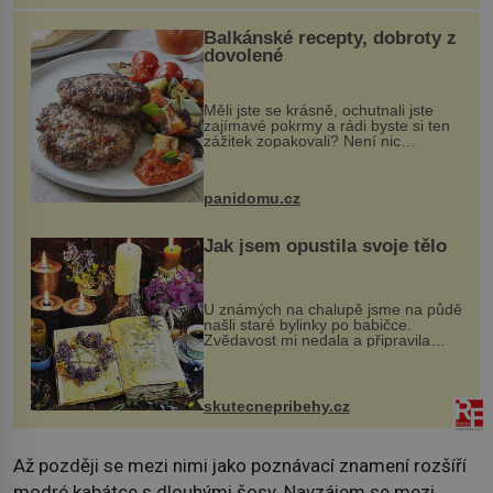
Balkánské recepty, dobroty z
dovolené
Měli jste se krásně, ochutnali jste
zajímavé pokrmy a rádi byste si ten
zážitek zopakovali? Není nic
snazšího. Pljeskavica (10 porcí)
Možná jste ji ochutnali na dovolené v
bývalé Jugoslávii, lze ji vi...
panidomu.cz
Jak jsem opustila svoje tělo
U známých na chalupě jsme na půdě
našli staré bylinky po babičce.
Zvědavost mi nedala a připravila
jsem si z nich lektvar… Zimní pobyt
na chalupě se pro mě vlastní vinou
změnil v děsivý zážitek, na kt...
skutecnepribehy.cz
Až později se mezi nimi jako poznávací znamení rozšíří
modré kabátce s dlouhými šosy. Navzájem se mezi