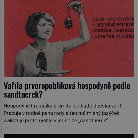
Vařila prvorepubliková hospodyně podle
sandtnerek?
Hospodyně Františka přemítá, co bude dneska vařit.
Pracuje v rodině pana rady a ten má mlsný jazýček.
Zalistuje proto rychle v jedné ze „sandtnerek“.
„Zaplaťpánbůh, že už nemusíme chodit s lístky,“
povzdechne si směrem ke služce, kterou má v kuchyni k