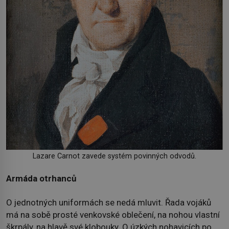
Lazare Carnot zavede systém povinných odvodů.
Armáda otrhanců
O jednotných uniformách se nedá mluvit. Řada vojáků
má na sobě prosté venkovské oblečení, na nohou vlastní
škrpály, na hlavě své klobouky. O úzkých nohavicích po