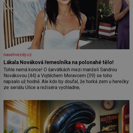
nasehvezdy.cz
Lákala Nováková řemeslníka na polonahé tělo!
Tohle nemá konce! O šarvátkách mezi manželi Sandrou
Novákovou (44) a Vojtěchem Moravcem (39) se toho
napsalo už hodně. Ale kdo by doufal, že horká zem u herečky
ze seriálu Ulice a režiséra vychladne,