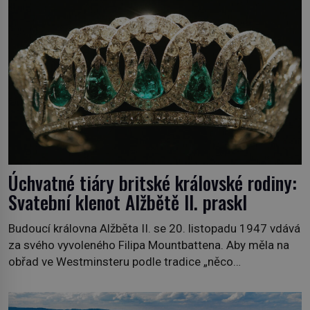
ruce. Ještě v prvních letech nové republiky fungoval kvůli
nedostatku zboží přídělový systém. […]
Úchvatné tiáry britské královské rodiny:
Svatební klenot Alžbětě II. praskl
Budoucí královna Alžběta II. se 20. listopadu 1947 vdává
za svého vyvoleného Filipa Mountbattena. Aby měla na
obřad ve Westminsteru podle tradice „něco
vypůjčeného“, její matka jí věnuje jedinečný šperk ze své
soukromé kolekce – diamantovou tiáru královny Marie.