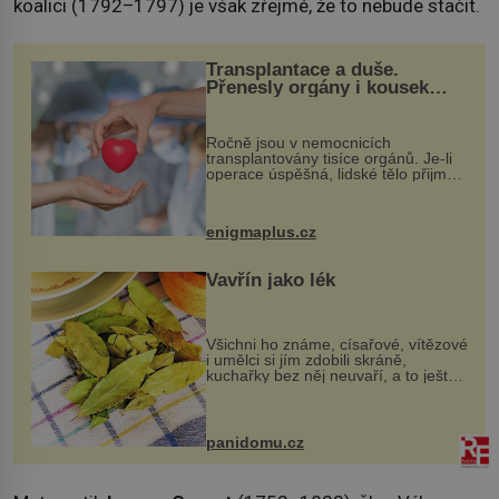
koalici (1792–1797) je však zřejmé, že to nebude stačit.
Transplantace a duše.
Přenesly orgány i kousek
osobnosti dárce?
Ročně jsou v nemocnicích
transplantovány tisíce orgánů. Je-li
operace úspěšná, lidské tělo přijme
darovaný orgán za své a pacient
může vést plnohodnotný život. Ale co
když při transplantaci nepřijímám...
enigmaplus.cz
Vavřín jako lék
Všichni ho známe, císařové, vítězové
i umělci si jím zdobili skráně,
kuchařky bez něj neuvaří, a to ještě
nevíte, že bobkový list může výrazně
zmírnit některé naše neduhy.
Obsahuje v malém množství ně...
panidomu.cz