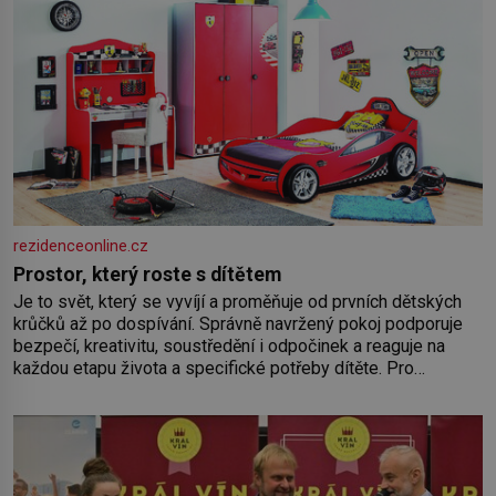
rezidenceonline.cz
Prostor, který roste s dítětem
Je to svět, který se vyvíjí a proměňuje od prvních dětských
krůčků až po dospívání. Správně navržený pokoj podporuje
bezpečí, kreativitu, soustředění i odpočinek a reaguje na
každou etapu života a specifické potřeby dítěte. Pro
nejmenší je klíčová jednoduchost, měkkost a bezpečí, proto
by pokoj miminka měl působit především klidně a útulně.
Předškolní věk je