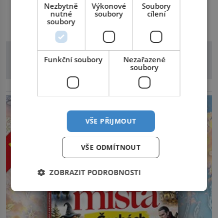
Nezbytně
Výkonové
Soubory
pečlivě připravit! Český král Václav I. (1205–1253)
nutné
soubory
cílení
DALŠÍ ČLÁNKY Z RUBRIKY
přijme opatření, která mají posílit obranu jeho království.
soubory
Zajistit hodlá především severní hranici. Na […]
Funkční soubory
Nezařazené
soubory
reklama
VŠE PŘIJMOUT
VŠE ODMÍTNOUT
ZOBRAZIT PODROBNOSTI