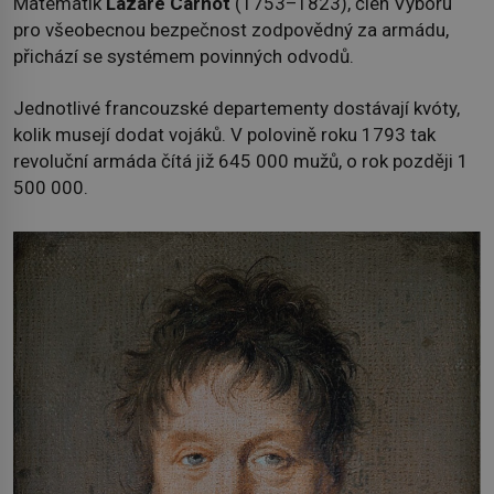
Matematik
Lazare Carnot
(1753–1823), člen Výboru
pro všeobecnou bezpečnost zodpovědný za armádu,
přichází se systémem povinných odvodů.
Jednotlivé francouzské departementy dostávají kvóty,
kolik musejí dodat vojáků. V polovině roku 1793 tak
revoluční armáda čítá již 645 000 mužů, o rok později 1
500 000.