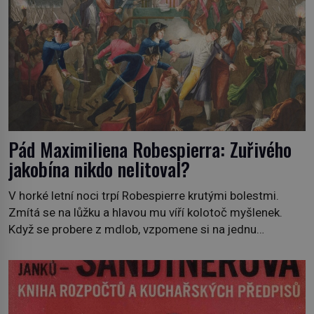
Pád Maximiliena Robespierra: Zuřivého
jakobína nikdo nelitoval?
V horké letní noci trpí Robespierre krutými bolestmi.
Zmítá se na lůžku a hlavou mu víří kolotoč myšlenek.
Když se probere z mdlob, vzpomene si na jednu
z pařížských jasnovidek, kterou před lety navštívil.
Prorokovala mu tragický osud. Tehdy se jí vysmál.
„Robespierre to dotáhne hodně daleko,“ prohlásil o něm
jiný významný francouzský revolucionář, Honoré de
Mirabeau […]