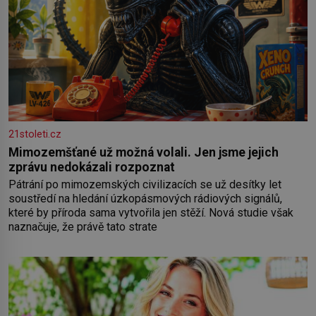
21stoleti.cz
Mimozemšťané už možná volali. Jen jsme jejich
zprávu nedokázali rozpoznat
Pátrání po mimozemských civilizacích se už desítky let
soustředí na hledání úzkopásmových rádiových signálů,
které by příroda sama vytvořila jen stěží. Nová studie však
naznačuje, že právě tato strate