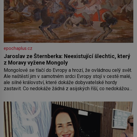
epochaplus.cz
Jaroslav ze Šternberka: Neexistující šlechtic, který
z Moravy vyžene Mongoly
Mongolové se tlačí do Evropy a hrozí, že ovládnou celý svět.
Ale naštěstí jim v samotném srdci Evropy stojí v cestě malé,
ale silné království, které dokáže dobyvatelské hordy
zastavit. Co nedokáže žádná z asijských říší, co nedokážou
Němci – to dokáže český král. Nebo že by ne? Mongolové
od roku 1223 postupují podél Kaspického a Azovského
moře,