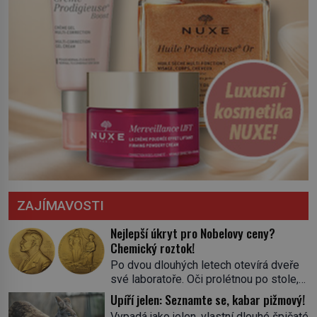
ZAJÍMAVOSTI
Nejlepší úkryt pro Nobelovy ceny?
Chemický roztok!
Po dvou dlouhých letech otevírá dveře
své laboratoře. Oči prolétnou po stole,
aby pak ulpěly na regálu, kde se nachází
Upíří jelen: Seznamte se, kabar pižmový!
všemožné látky. Hledá žluto-oranžovou
Vypadá jako jelen, vlastní dlouhé špičaté