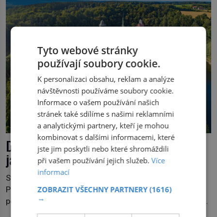
„Je to ošklivá špičatá tiára,“ zhodnotil klenot britský
politik Sir Henry Channon (1897–1958), když si […]
Tyto webové stránky
používají soubory cookie.
K personalizaci obsahu, reklam a analýze
návštěvnosti používáme soubory cookie.
Informace o vašem používání našich
stránek také sdílíme s našimi reklamními
a analytickými partnery, kteří je mohou
kombinovat s dalšími informacemi, které
Dal si doutníkový magnát postavit hrad
jste jim poskytli nebo které shromáždili
jako z pohádky?
při vašem používání jejich služeb.
Více
informací
Střední Evropu v roce 1241 zle poplení Mongolové.
ZOBRAZIT VŠECHNY PARTNERY
(1616)
Později obávaní kočovníci sice odtáhnou, všichni ale
→
počítají s jejich návratem. Václav I. proto začne jednat.
Na další případné řádění barbarů z východu se chce