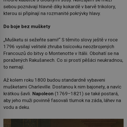
sebou poznávají hlavně díky kokardě v barvě trikolory,
kterou si připínají na rozmanité pokrývky hlavy.
Do boje bez muškety
„Mušketu si sežeňte sami!“ S těmito slovy ještě v roce
1796 vysílají velitelé zhruba tisícovku neozbrojených
Francouzů do bitvy o Montenotte v Itálii. Obohatí se na
poražených Rakušanech. Co si prostí pěšáci neukradnou,
to nemají.
Až kolem roku 1800 budou standardně vybaveni
mušketami Charleville. Dostanou k nim bajonety, a navíc
krátkou šavli.
Napoleon
(1769–1821) se také postará,
aby jeho muži povinně fasovali tlumok na záda, láhev na
vodu a deku.