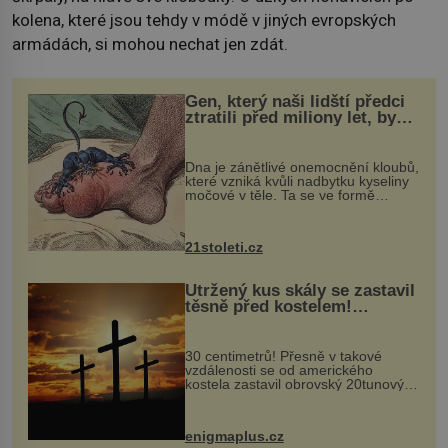
kolena, které jsou tehdy v módě v jiných evropských
armádách, si mohou nechat jen zdát.
Gen, který naši lidští předci
ztratili před miliony let, by
mohl pomoci s léčbou
„nemoci králů“
Dna je zánětlivé onemocnění kloubů,
které vzniká kvůli nadbytku kyseliny
močové v těle. Ta se ve formě
krystalků ukládá v blízkosti kloubů,
nejčastěji přitom postihuje palce na
nohou, a způsobuje bole...
21stoleti.cz
Utržený kus skály se zastavil
těsně před kostelem!
Ochránila ho boží síla?
30 centimetrů! Přesně v takové
vzdálenosti se od amerického
kostela zastavil obrovský 20tunový
balvan, který se v květnu 2014
nečekaně odtrhl od nedaleké skály
při její demolici. Podle místních stojí
enigmaplus.cz
...