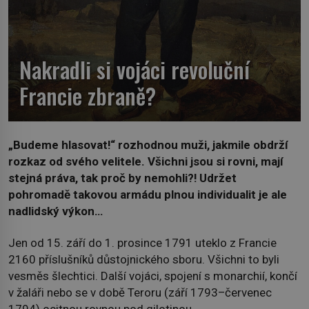
Nakradli si vojáci revoluční
Francie zbraně?
„Budeme hlasovat!“ rozhodnou muži, jakmile obdrží
rozkaz od svého velitele. Všichni jsou si rovni, mají
stejná práva, tak proč by nemohli?! Udržet
pohromadě takovou armádu plnou individualit je ale
nadlidský výkon…
Jen od 15. září do 1. prosince 1791 uteklo z Francie
2160 příslušníků důstojnického sboru. Všichni to byli
vesměs šlechtici. Další vojáci, spojení s monarchií, končí
v žaláři nebo se v době Teroru (září 1793–červenec