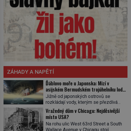
ZÁHADY A NAPĚTÍ
Ďáblovo moře u Japonska: Mizí v
asijském Bermudském trojúhelníku lodě
ve spárech neznámé síly?
Jižně od japonských ostrovů se
rozkládají vody, kterým se přezdívá
Ďáblovo moře. Vypráví se o lodích
Vražedný dům v Chicagu: Nejděsivější
mizejících beze stopy, podivných
místo USA?
světlech, zrádných proudech i mořských
Na rohu ulic West 63rd Street a South
dracích, kteří měli tyto končiny střežit už
Wallace Avenue v Chicagu stojí