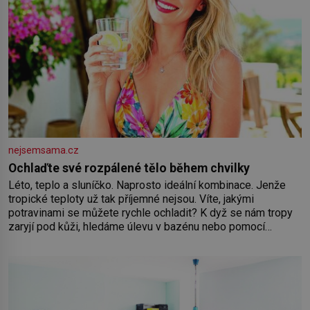
nejsemsama.cz
Ochlaďte své rozpálené tělo během chvilky
Léto, teplo a sluníčko. Naprosto ideální kombinace. Jenže
tropické teploty už tak příjemné nejsou. Víte, jakými
potravinami se můžete rychle ochladit? K dyž se nám tropy
zaryjí pod kůži, hledáme úlevu v bazénu nebo pomocí
klimatizace. Jenže ne vždycky můžeme být v jejich blízkosti.
Nemusíte však zoufat. Pokud budete mít promyšlený
jídelníček, žadné pařáky si na vás