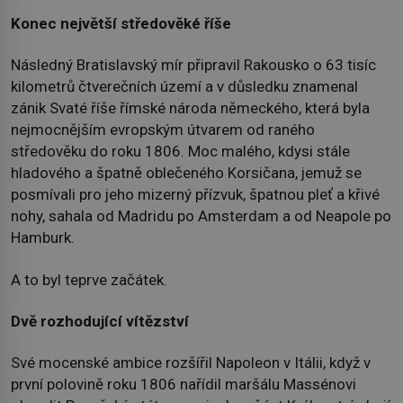
Konec největší středověké říše
Následný Bratislavský mír připravil Rakousko o 63 tisíc
kilometrů čtverečních území a v důsledku znamenal
zánik Svaté říše římské národa německého, která byla
nejmocnějším evropským útvarem od raného
středověku do roku 1806. Moc malého, kdysi stále
hladového a špatně oblečeného Korsičana, jemuž se
posmívali pro jeho mizerný přízvuk, špatnou pleť a křivé
nohy, sahala od Madridu po Amsterdam a od Neapole po
Hamburk.
A to byl teprve začátek.
Dvě rozhodující vítězství
Své mocenské ambice rozšířil Napoleon v Itálii, když v
první polovině roku 1806 nařídil maršálu Massénovi