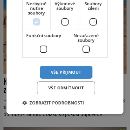
Nezbytně
Výkonové
Soubory
nutné
soubory
cílení
soubory
Funkční soubory
Nezařazené
soubory
VŠE PŘIJMOUT
Kdy se velryby přesunuly do moře a
ztratily nohy?
VŠE ODMÍTNOUT
Historie velryb je jedním z největších záhad evoluce. Jak
ZOBRAZIT PODROBNOSTI
tito savci, kteří dýchají plícemi, přišli o nohy a vrátili se
do moře? Na tuto otázku se pokusí odpovědět
dokument Tajemné údolí velryb v Egyptě, který bude mít
premiéru ve čtvrtek 29. února ve 20:00 na televizní