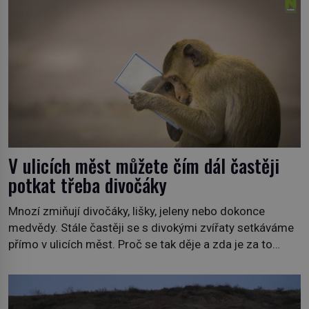
stanici Viasat Nature. Všech 90 druhů dnes žijících
velryb […]
V ulicích měst můžete čím dál častěji
potkat třeba divočáky
Mnozí zmiňují divočáky, lišky, jeleny nebo dokonce
medvědy. Stále častěji se s divokými zvířaty setkáváme
přímo v ulicích měst. Proč se tak děje a zda je za to
někdo zodpovědný, to jsou otázky, které necháme na
jiných. My se raději podíváme do jiných zemí a
prozkoumáme, jaká další zvířata po celém světě se