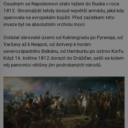
Osudným se Napoleonovi stalo tažení do Ruska v roce
1812. Shromáždil tehdy dosud největší armádu, jaká kdy
operovala na evropském bojišti. Před začátkem této
invaze byl na absolutním vrcholu moci.
Ovládal obrovské území od Kaliningradu po Pyreneje, od
Varšavy až k Neapoli, od Antverp k horám
severozápadního Balkánu, od Hamburku po ostrov Korfu.
Když 16. května 1812 dorazil do Drážďan, sešli se kolem
něj panovníci většiny jím podrobených národů.