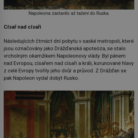
Napoleona zastavilo až tažení do Ruska.
Císař nad císaři
Následujících čtrnáct dní pobytu v saské metropoli, které
jsou označovány jako Drážďanská apoteóza, se stalo
vrcholným okamžikem Napoleonovy vlády. Byl pánem
nad Evropou, císařem nad císaři a králi, korunované hlavy
z celé Evropy tvořily jeho dvůr a průvod. Z Drážďan se
pak Napoleon vydal dobýt Rusko.