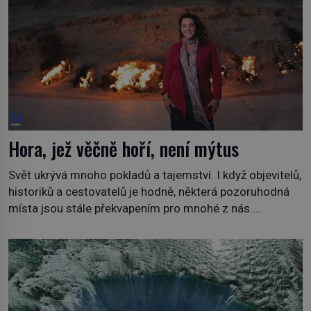
přizpůsobila životu […]
Hora, jež věčně hoří, není mýtus
Svět ukrývá mnoho pokladů a tajemství. I když objevitelů,
historiků a cestovatelů je hodně, některá pozoruhodná
místa jsou stále překvapením pro mnohé z nás.
Neprobádané místa Ázerbájdžánu, rozmanitá historie
Albánie či úchvatná atmosféra Kypru jsou jedny z míst,
která nám mají co nabídnout a vyprávět. Uznávaná
historička Bettany Hughes, se vydala prozkoumat
pozoruhodné úkazy, o kterých jste možná doposud
neslyšeli. Hora, […]