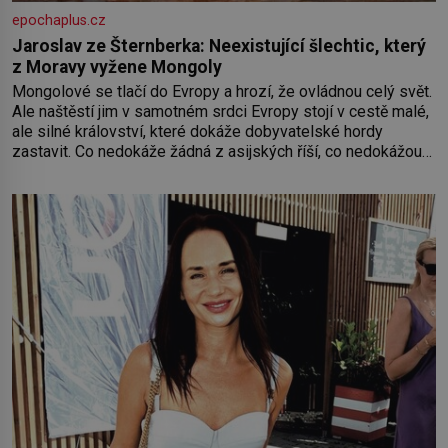
epochaplus.cz
Jaroslav ze Šternberka: Neexistující šlechtic, který
z Moravy vyžene Mongoly
Mongolové se tlačí do Evropy a hrozí, že ovládnou celý svět.
Ale naštěstí jim v samotném srdci Evropy stojí v cestě malé,
ale silné království, které dokáže dobyvatelské hordy
zastavit. Co nedokáže žádná z asijských říší, co nedokážou
Němci – to dokáže český král. Nebo že by ne? Mongolové
od roku 1223 postupují podél Kaspického a Azovského
moře,