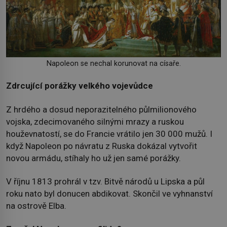
Napoleon se nechal korunovat na císaře.
Zdrcující porážky velkého vojevůdce
Z hrdého a dosud neporazitelného půlmilionového
vojska, zdecimovaného silnými mrazy a ruskou
houževnatostí, se do Francie vrátilo jen 30 000 mužů. I
když Napoleon po návratu z Ruska dokázal vytvořit
novou armádu, stíhaly ho už jen samé porážky.
V říjnu 1813 prohrál v tzv. Bitvě národů u Lipska a půl
roku nato byl donucen abdikovat. Skončil ve vyhnanství
na ostrově Elba.