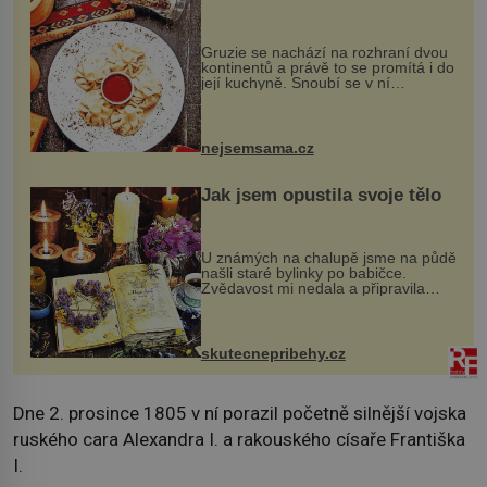
Gruzie se nachází na rozhraní dvou
kontinentů a právě to se promítá i do
její kuchyně. Snoubí se v ní
evropské a asijské chutě a díky tomu
vznikají rozmanité a chuťově bohaté
pokrmy, které rozhodně st...
nejsemsama.cz
Jak jsem opustila svoje tělo
U známých na chalupě jsme na půdě
našli staré bylinky po babičce.
Zvědavost mi nedala a připravila
jsem si z nich lektvar… Zimní pobyt
na chalupě se pro mě vlastní vinou
změnil v děsivý zážitek, na kt...
skutecnepribehy.cz
Dne 2. prosince 1805 v ní porazil početně silnější vojska
ruského cara Alexandra I. a rakouského císaře Františka
I.