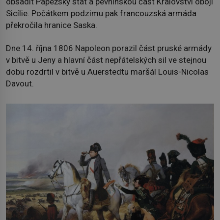
obsadit Papežský stát a pevninskou část Království obojí
Sicílie. Počátkem podzimu pak francouzská armáda
překročila hranice Saska.
Dne 14. října 1806 Napoleon porazil část pruské armády
v bitvě u Jeny a hlavní část nepřátelských sil ve stejnou
dobu rozdrtil v bitvě u Auerstedtu maršál Louis-Nicolas
Davout.