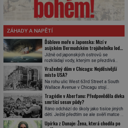
ZÁHADY A NAPĚTÍ
Ďáblovo moře u Japonska: Mizí v
asijském Bermudském trojúhelníku lodě
ve spárech neznámé síly?
Jižně od japonských ostrovů se
rozkládají vody, kterým se přezdívá
Ďáblovo moře. Vypráví se o lodích
Vražedný dům v Chicagu: Nejděsivější
mizejících beze stopy, podivných
místo USA?
světlech, zrádných proudech i mořských
Na rohu ulic West 63rd Street a South
dracích, kteří měli tyto končiny střežit už
Wallace Avenue v Chicagu stojí
v dávných legendách. Je tichomořský
nenápadná pošta. Nemá žádný speciální
Dračí trojúhelník skutečně prokletým
Tragédie v Aberfanu: Předpověděla dívka
nápis ani pamětní desku. A přesto prý
místem, nebo se zde jen nebezpečná
smrtící sesuv půdy?
místní zaměstnanci neradi chodí do
příroda proměnila v jednu z
Ráno odchází do školy jako tisíce jiných
sklepa. Právě tady totiž sídlil sériový
nejpůsobivějších námořních záhad? […]
dětí. Ještě předtím se ale svěří matce s
vrah H. H. Holmes a také
podivným snem. Ve škole, kterou dobře
nejpropracovanější past na lidi
Upírka z Dunaje: Žena, která chodila po
zná, tentokrát nevidí budovu ani
v dějinách americké kriminalistiky.