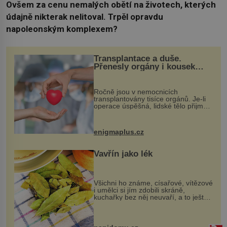
Ovšem za cenu nemalých obětí na životech, kterých
údajně nikterak nelitoval. Trpěl opravdu
napoleonským komplexem?
Transplantace a duše.
Přenesly orgány i kousek
osobnosti dárce?
Ročně jsou v nemocnicích
transplantovány tisíce orgánů. Je-li
operace úspěšná, lidské tělo přijme
darovaný orgán za své a pacient
může vést plnohodnotný život. Ale co
když při transplantaci nepřijímám...
enigmaplus.cz
Vavřín jako lék
Všichni ho známe, císařové, vítězové
i umělci si jím zdobili skráně,
kuchařky bez něj neuvaří, a to ještě
nevíte, že bobkový list může výrazně
zmírnit některé naše neduhy.
Obsahuje v malém množství ně...