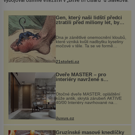
vybojoval oslnivé vítězství v „bitvě tří císařů“ u Slavkova.
Gen, který naši lidští předci
ztratili před miliony let, by
mohl pomoci s léčbou
„nemoci králů“
Dna je zánětlivé onemocnění kloubů,
které vzniká kvůli nadbytku kyseliny
močové v těle. Ta se ve formě
krystalků ukládá v blízkosti kloubů,
nejčastěji přitom postihuje palce na
nohou, a způsobuje bole...
21stoleti.cz
Dveře MASTER – pro
interiéry navržené s
rozumem i vášní!
Otočné dveře MASTER, opláštění
kůže antik, skrytá zárubeň AKTIVE
40/00 Interiéry navrhované na
zakázku často vyžadují atypické
rozměry nejen nábytku, ale i
otvorových prvků. Technické zázemí
iluxus.cz
dnes umož...
Gruzínské masové knedlíčky