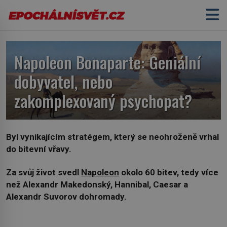
Napoleon Bonaparte: Geniální
dobyvatel, nebo
zakomplexovaný psychopat?
Byl vynikajícím stratégem, který se neohroženě vrhal
do bitevní vřavy.
Za svůj život svedl
Napoleon
okolo 60 bitev, tedy více
než Alexandr Makedonský, Hannibal, Caesar a
Alexandr Suvorov dohromady.