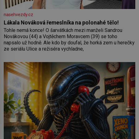
nasehvezdy.cz
Lákala Nováková řemeslníka na polonahé tělo!
Tohle nemá konce! O šarvátkách mezi manželi Sandrou
Novákovou (44) a Vojtěchem Moravcem (39) se toho
napsalo už hodně. Ale kdo by doufal, že horká zem u herečky
ze seriálu Ulice a režiséra vychladne,