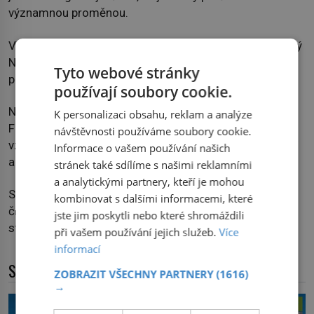
významnou proměnou.
Významnou roli sehrál například občanský zákoník, který
Napoleon vydal v roce 1804. Polovina jeho paragrafů
Tyto webové stránky
přitom platí ve Francii dodnes.
používají soubory cookie.
Napoleon během svého vládnutí založil také
K personalizaci obsahu, reklam a analýze
Francouzskou banku, položil základ státního
návštěvnosti používáme soubory cookie.
vzdělávacího systému, podporoval rozvoj hospodářství
Informace o vašem používání našich
a reformoval daňový systém.
stránek také sdílíme s našimi reklamními
a analytickými partnery, kteří je mohou
S jeho vládou je spojen také vznik systému prefektů či
kombinovat s dalšími informacemi, které
číslování ulic sudými čísly po jedné a lichými po druhé
jste jim poskytli nebo které shromáždili
straně, které se rozšířilo do celé Evropy.
při vašem používání jejich služeb.
Více
informací
SOUVISEJÍCÍ ČLÁNKY
ZOBRAZIT VŠECHNY PARTNERY
(1616)
→