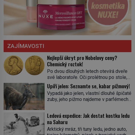
ZAJÍMAVOSTI
Nejlepší úkryt pro Nobelovy ceny?
Chemický roztok!
Po dvou dlouhých letech otevírá dveře
své laboratoře. Oči prolétnou po stole,
aby pak ulpěly na regálu, kde se nachází
Upíří jelen: Seznamte se, kabar pižmový!
všemožné látky. Hledá žluto-oranžovou
Vypadá jako jelen, vlastní dlouhé špičaté
tekutinu, jakmile ji zahlédne, nesmírně
zuby, jeho pižmo najdeme v parfémech
se mu uleví. Teď může svůj plán
celého světa a narazit na něj je velice
dokončit. Pod termínem aqua regia se
těžké. Tato charakteristika sedí na
skrývá směs s názvem lučavka
Ledová expedice: Jak dostat kostku ledu
jediného zástupce zvířecí říše – kabara
královská. Svůj přídomek nemá pro nic
na Saharu
pižmového. V Evropě ho jako první
za nic, […]
Arktický mráz, tři tuny ledu, jedno auto,
popíše švédský botanik Carl Linné