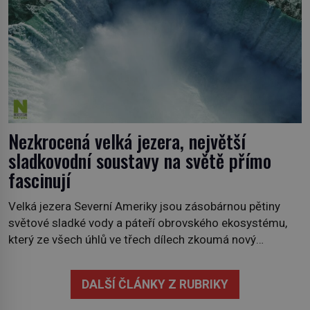
Nezkrocená velká jezera, největší
sladkovodní soustavy na světě přímo
fascinují
Velká jezera Severní Ameriky jsou zásobárnou pětiny
světové sladké vody a páteří obrovského ekosystému,
který ze všech úhlů ve třech dílech zkoumá nový
kanadský dokument Nezkrocená Velká jezera. V
premiéře jej uvidíte na Viasat Nature v pondělí 5.
DALŠÍ ČLÁNKY Z RUBRIKY
července. Hořejší jezero, Huronské jezero, Michiganské
jezero, Erijské jezero, Ontarijské jezero a další menší