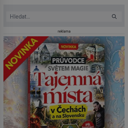
jezera a řeky […]
reklama