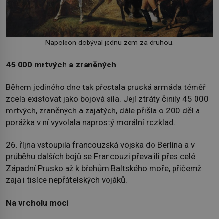
Napoleon dobýval jednu zem za druhou.
45 000 mrtvých a zraněných
Během jediného dne tak přestala pruská armáda téměř
zcela existovat jako bojová síla. Její ztráty činily 45 000
mrtvých, zraněných a zajatých, dále přišla o 200 děl a
porážka v ní vyvolala naprostý morální rozklad.
26. října vstoupila francouzská vojska do Berlína a v
průběhu dalších bojů se Francouzi převalili přes celé
Západní Prusko až k břehům Baltského moře, přičemž
zajali tisíce nepřátelských vojáků.
Na vrcholu moci