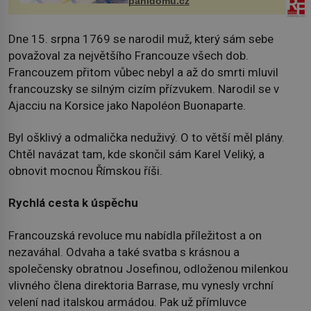
panidomu.cz
Dne 15. srpna 1769 se narodil muž, který sám sebe
považoval za největšího Francouze všech dob.
Francouzem přitom vůbec nebyl a až do smrti mluvil
francouzsky se silným cizím přízvukem. Narodil se v
Ajacciu na Korsice jako Napoléon Buonaparte.
Byl ošklivý a odmalička neduživý. O to větší měl plány.
Chtěl navázat tam, kde skončil sám Karel Veliký, a
obnovit mocnou Římskou říši.
Rychlá cesta k úspěchu
Francouzská revoluce mu nabídla příležitost a on
nezaváhal. Odvaha a také svatba s krásnou a
společensky obratnou Josefinou, odloženou milenkou
vlivného člena direktoria Barrase, mu vynesly vrchní
velení nad italskou armádou. Pak už přímluvce