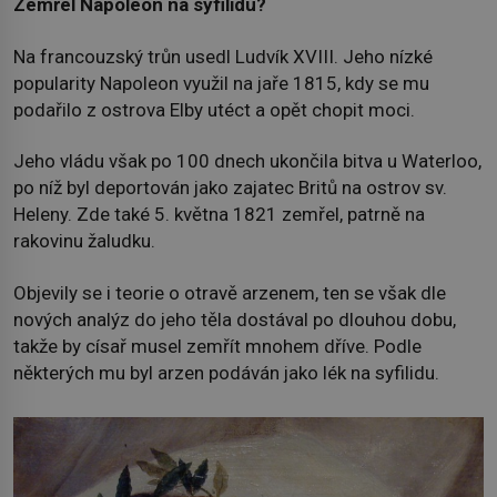
Zemřel Napoleon na syfilidu?
Na francouzský trůn usedl Ludvík XVIII. Jeho nízké
popularity Napoleon využil na jaře 1815, kdy se mu
podařilo z ostrova Elby utéct a opět chopit moci.
Jeho vládu však po 100 dnech ukončila bitva u Waterloo,
po níž byl deportován jako zajatec Britů na ostrov sv.
Heleny. Zde také 5. května 1821 zemřel, patrně na
rakovinu žaludku.
Objevily se i teorie o otravě arzenem, ten se však dle
nových analýz do jeho těla dostával po dlouhou dobu,
takže by císař musel zemřít mnohem dříve. Podle
některých mu byl arzen podáván jako lék na syfilidu.