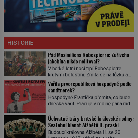
HISTORIE
Pád Maximiliena Robespierra: Zuřivého
jakobína nikdo nelitoval?
V horké letní noci trpí Robespierre
krutými bolestmi. Zmítá se na lůžku a
hlavou mu víří kolotoč myšlenek. Když
Vařila prvorepubliková hospodyně podle
se probere z mdlob, vzpomene si na
sandtnerek?
jednu z pařížských jasnovidek, kterou
Hospodyně Františka přemítá, co bude
před lety navštívil. Prorokovala mu
dneska vařit. Pracuje v rodině pana rady
tragický osud. Tehdy se jí vysmál.
a ten má mlsný jazýček. Zalistuje proto
„Robespierre to dotáhne hodně daleko,“
rychle v jedné ze „sandtnerek“.
Úchvatné tiáry britské královské rodiny:
prohlásil o něm jiný významný
„Zaplaťpánbůh, že už nemusíme chodit
Svatební klenot Alžbětě II. praskl
francouzský revolucionář, Honoré de
s lístky,“ povzdechne si směrem ke
Mirabeau […]
Budoucí královna Alžběta II. se 20.
služce, kterou má v kuchyni k ruce.