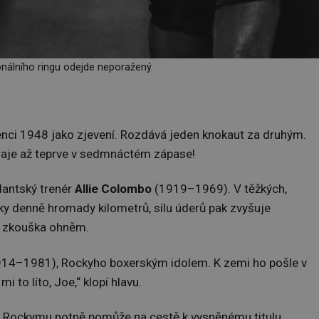
onálního ringu odejde neporažený.
enci 1948 jako zjevení. Rozdává jeden knokaut za druhým.
raje až teprve v sedmnáctém zápase!
dantský trenér
Allie Colombo
(1919–1969). V těžkých,
y denně hromady kilometrů, sílu úderů pak zvyšuje
e zkouška ohněm.
914–1981), Rockyho boxerským idolem. K zemi ho pošle v
 to líto, Joe,“ klopí hlavu.
ý Rockymu notně pomůže na cestě k vysněnému titulu