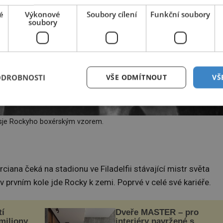
é
Výkonové
Soubory cílení
Funkční soubory
soubory
ODROBNOSTI
VŠE ODMÍTNOUT
VŠ
sje Rockyho boxérským vzorem.
iana čeká na stadionu ve Filadelfii stávající mistr světa
prvním kole jde Rocky k zemi. Poprvé v celé své kariéře.
tí
Dveře MASTER – pro
 miliony
interiéry navržené s