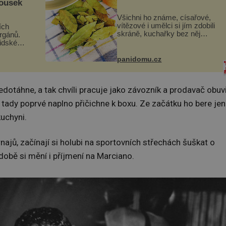
kousek
Všichni ho známe, císařové,
vítězové i umělci si jím zdobili
ích
skráně, kuchařky bez něj
orgánů.
neuvaří, a to ještě nevíte, že
lidské
bobkový list může výrazně
gán za
zmírnit některé naše neduhy.
t
panidomu.cz
Obsahuje v malém množství
 co když
ně...
mám...
dotáhne, a tak chvíli pracuje jako závozník a prodavač obuvi
tady poprvé naplno přičichne k boxu. Ze začátku ho bere jen
kuchyni.
ajů, začínají si holubi na sportovních střechách šuškat o
obě si mění i příjmení na Marciano.