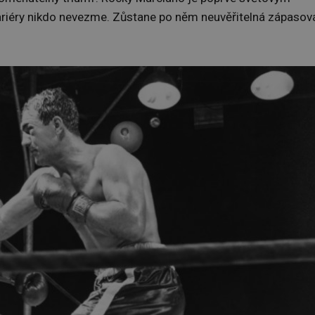
ariéry nikdo nevezme. Zůstane po něm neuvěřitelná zápasov