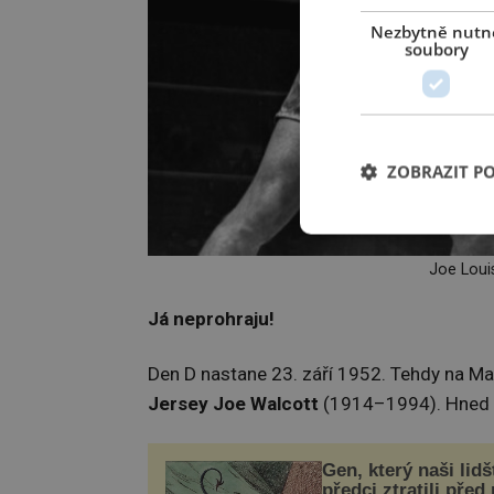
Nezbytně nutn
soubory
ZOBRAZIT P
Joe Loui
Já neprohraju!
Den D nastane 23. září 1952. Tehdy na Marc
Jersey Joe Walcott
(1914–1994). Hned v 
Gen, který naši lidš
předci ztratili před