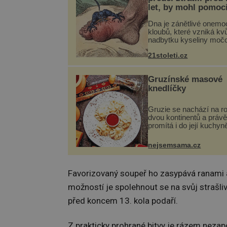
let, by mohl pomoc
léčbou „nemoci krá
Dna je zánětlivé onemo
kloubů, které vzniká kvů
nadbytku kyseliny moč
těle. Ta se ve formě kry
21stoleti.cz
ukládá v blízkosti kloub
nejčastěji přitom postih
na nohou, a způsobuje b
Gruzínské masové
knedlíčky
Gruzie se nachází na r
dvou kontinentů a právě
promítá i do její kuchyn
se v ní evropské a asij
a díky tomu vznikají ro
nejsemsama.cz
chuťově bohaté pokrmy,
rozhodně st...
Favorizovaný soupeř ho zasypává ranami a
možností je spolehnout se na svůj strašli
před koncem 13. kola podaří.
Z prakticky prohrané bitvy je rázem neza