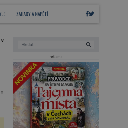
YLE
ZÁHADY A NAPĚTÍ
 v
reklama
 o