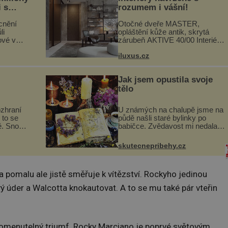
i s
rozumem i vášní!
lů“
cnění
Otočné dveře MASTER,
li
opláštění kůže antik, skrytá
ové v
zárubeň AKTIVE 40/00 Interiéry
stalků
navrhované na zakázku často
iluxus.cz
ů,
vyžadují atypické rozměry nejen
uje palce
nábytku, ale i otvorových prvků.
ole...
Technické zázemí dnes umož...
Jak jsem opustila svoje
tělo
ozhraní
U známých na chalupě jsme na
 to se
půdě našli staré bylinky po
ě. Snoubí
babičce. Zvědavost mi nedala a
ské chutě
připravila jsem si z nich
zmanité a
lektvar… Zimní pobyt na
skutecnepribehy.cz
 které
chalupě se pro mě vlastní vinou
změnil v děsivý zážitek, na kt...
 pomalu ale jistě směřuje k vítězství. Rockyho jedinou
vý úder a Walcotta knokautovat. A to se mu také pár vteřin
pomenutelný triumf. Rocky Marciano je poprvé světovým