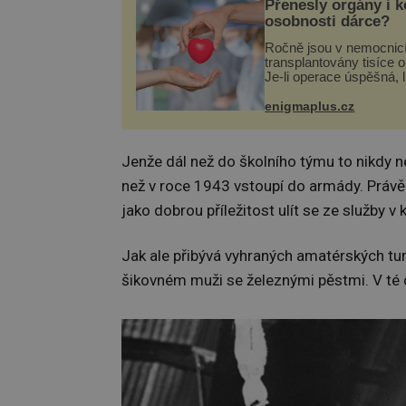
Přenesly orgány i 
osobnosti dárce?
Ročně jsou v nemocnic
transplantovány tisíce 
Je-li operace úspěšná, 
tělo přijme darovaný or
své a pacient může vés
enigmaplus.cz
plnohodnotný život. Ale
při transplantaci nepřijí
Jenže dál než do školního týmu to nikdy ne
než v roce 1943 vstoupí do armády. Právě 
jako dobrou příležitost ulít se ze služby v 
Jak ale přibývá vyhraných amatérských turn
šikovném muži se železnými pěstmi. V té d