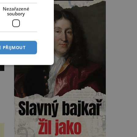
sebe. Američan Robert William
Kearns (1927–2005), který
Nezařazené
během vlastní svatby přijde […]
soubory
E PŘIJMOUT