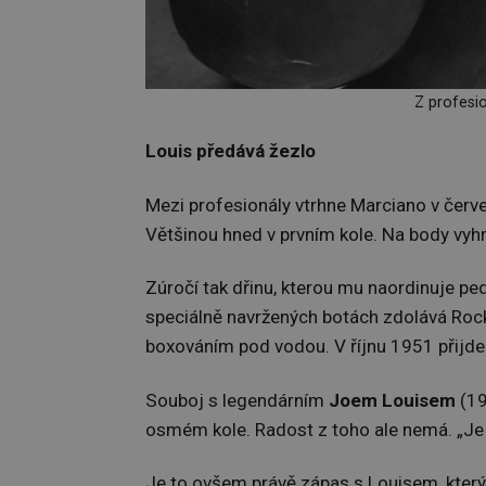
Z profesi
Louis předává žezlo
Mezi profesionály vtrhne Marciano v červ
Většinou hned v prvním kole. Na body vyh
Zúročí tak dřinu, kterou mu naordinuje pe
speciálně navržených botách zdolává Rock
boxováním pod vodou. V říjnu 1951 přijd
Souboj s legendárním
Joem Louisem
(1
osmém kole. Radost z toho ale nemá. „Je mi
Je to ovšem právě zápas s Louisem, kter