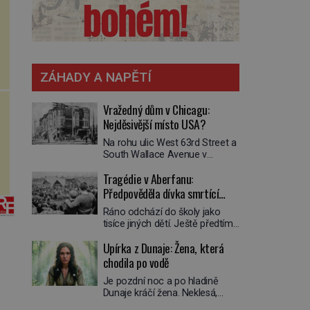
ZÁHADY A NAPĚTÍ
Vražedný dům v Chicagu:
Nejděsivější místo USA?
Na rohu ulic West 63rd Street a
South Wallace Avenue v
Chicagu stojí nenápadná pošta.
Tragédie v Aberfanu:
Nemá žádný speciální nápis ani
pamětní desku. A přesto prý
Předpověděla dívka smrtící
místní zaměstnanci neradi
sesuv půdy?
Ráno odchází do školy jako
chodí do sklepa. Právě tady
tisíce jiných dětí. Ještě předtím
totiž sídlil sériový vrah H. H.
se ale svěří matce s podivným
Holmes a také
Upírka z Dunaje: Žena, která
snem. Ve škole, kterou dobře
nejpropracovanější past na lidi
zná, tentokrát nevidí budovu ani
chodila po vodě
v dějinách americké
spolužáky. Místo nich se před ní
kriminalistiky. Herman Webster
Je pozdní noc a po hladině
tyčí cosi temného. O několik
Mudgett (1861–1896) přijíždí […]
Dunaje kráčí žena. Neklesá,
hodin později je mrtvá. Mohla
nezanechává vlny a pohybuje
devítiletá Zahlédla vlastní