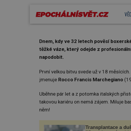
K.O. až chyba pi
VĚ
Dnem, kdy ve 32 letech pověsí boxerské 
těžké váze, který odejde z profesioná
napodobit.
První velkou bitvu svede už v 18 měsících. 
jmenuje
Rocco Francis Marchegiano
(1
Uběhne pár let a z potomka italských přist
takovou kariéru on nemá zájem. Miluje base
něm!
Transplantace a du