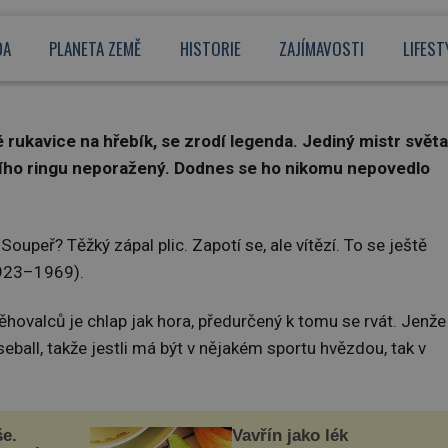
lota
DA
PLANETA ZEMĚ
HISTORIE
ZAJÍMAVOSTI
LIFEST
rukavice na hřebík, se zrodí legenda. Jediný mistr světa
lního ringu neporažený. Dodnes se ho nikomu nepovedlo
Soupeř? Těžký zápal plic. Zapotí se, ale vítězí. To se ještě
923–1969).
ěhovalců je chlap jak hora, předurčený k tomu se rvát. Jenže
ball, takže jestli má být v nějakém sportu hvězdou, tak v
še.
Vavřín jako lék