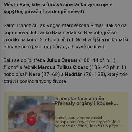
Město Baia, kde si římská smetánka vyhazuje z
kopýtka, považují za doupě neřesti.
Saint Tropez či Las Vegas starověkého Říma! I tak se dá
pojmenovat letovisko Baia nedaleko Neapole, jež se
zrodilo na konci 2. století př. n. l. Nejvlivnější a nejbohatší
Římané sem jezdí odpočívat, a hlavně se bavit.
Baiu se oblíbí třeba
Julius Caesar
(100–44 př. n. l.),
filozof a řečník
Marcus Tullius Cicero
(106–43 př. n. l.)
nebo císaři
Nero
(37–68) a
Hadrián
(76–138), který zde
stráví i poslední týdny života.
Transplantace a duše.
Přenesly orgány i kousek
osobnosti dárce?
Ročně jsou v nemocnicích
transplantovány tisíce orgánů. Je-li
operace úspěšná, lidské tělo přijme
darovaný orgán za své a pacient