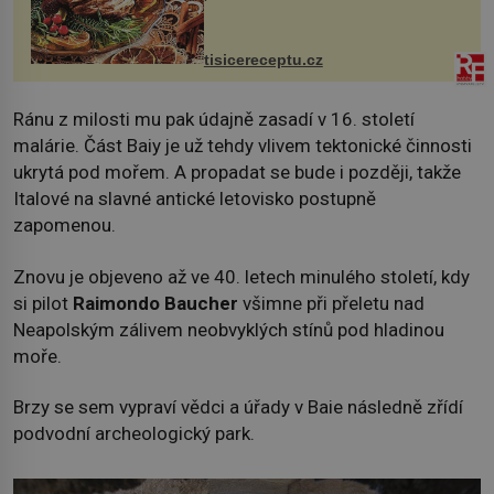
nakrmíte poměrně hodně hladových
krků. Ingredience sádlo 3 kg šunky
vcelku 3 stroužky česneku hl...
tisicereceptu.cz
Ránu z milosti mu pak údajně zasadí v 16. století
malárie. Část Baiy je už tehdy vlivem tektonické činnosti
ukrytá pod mořem. A propadat se bude i později, takže
Italové na slavné antické letovisko postupně
zapomenou.
Znovu je objeveno až ve 40. letech minulého století, kdy
si pilot
Raimondo Baucher
všimne při přeletu nad
Neapolským zálivem neobvyklých stínů pod hladinou
moře.
Brzy se sem vypraví vědci a úřady v Baie následně zřídí
podvodní archeologický park.