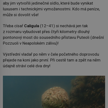
aby jim vytvořili jedinečné sídlo, které bude vynikat
luxusem i technickými vymoženostmi. Kdo má peníze,
může si dovolit vše!
Třeba císař
Caligula
(12–41) si nechává jen tak
z rozmaru vybudovat přes čtyři kilometry dlouhý
pontonový most do sousedního přístavu Puteoli (dnešní
Pozzuoli v Neapolském zálivu)!
Výstřední vladař po něm v čele početného doprovodu
přejede na koni jako první. Při cestě tam a zpět na něm
údajně stráví celé dva dny!