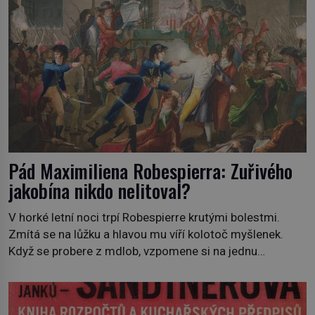
Pád Maximiliena Robespierra: Zuřivého
jakobína nikdo nelitoval?
V horké letní noci trpí Robespierre krutými bolestmi.
Zmítá se na lůžku a hlavou mu víří kolotoč myšlenek.
Když se probere z mdlob, vzpomene si na jednu
z pařížských jasnovidek, kterou před lety navštívil.
Prorokovala mu tragický osud. Tehdy se jí vysmál.
„Robespierre to dotáhne hodně daleko,“ prohlásil o něm