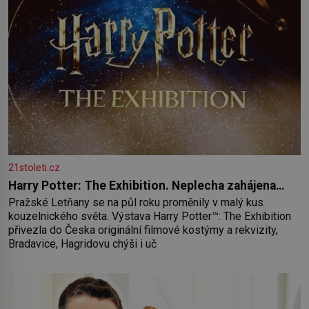
21stoleti.cz
Harry Potter: The Exhibition. Neplecha zahájena…
Pražské Letňany se na půl roku proměnily v malý kus
kouzelnického světa. Výstava Harry Potter™: The Exhibition
přivezla do Česka originální filmové kostýmy a rekvizity,
Bradavice, Hagridovu chýši i uč