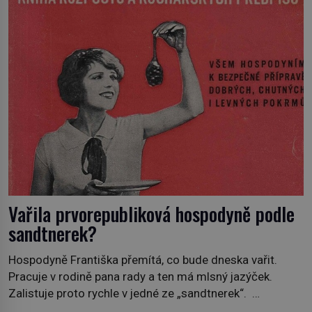
jiný významný francouzský revolucionář, Honoré de
Mirabeau […]
Vařila prvorepubliková hospodyně podle
sandtnerek?
Hospodyně Františka přemítá, co bude dneska vařit.
Pracuje v rodině pana rady a ten má mlsný jazýček.
Zalistuje proto rychle v jedné ze „sandtnerek“.
„Zaplaťpánbůh, že už nemusíme chodit s lístky,“