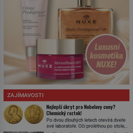
ZAJÍMAVOSTI
Nejlepší úkryt pro Nobelovy ceny?
Chemický roztok!
Po dvou dlouhých letech otevírá dveře
své laboratoře. Oči prolétnou po stole,
aby pak ulpěly na regálu, kde se nachází