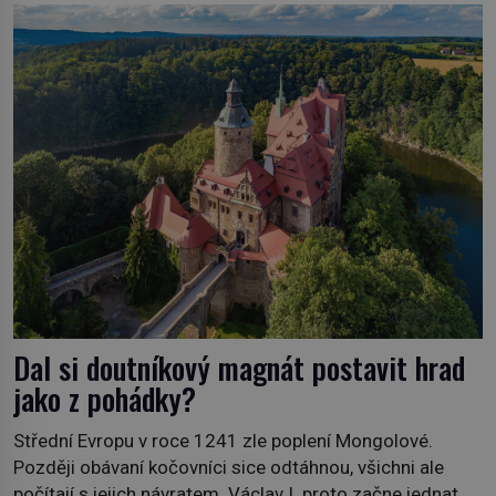
soukromé kolekce – diamantovou tiáru královny Marie.
„Je to ošklivá špičatá tiára,“ zhodnotil klenot britský
politik Sir Henry Channon (1897–1958), když si […]
Dal si doutníkový magnát postavit hrad
jako z pohádky?
Střední Evropu v roce 1241 zle poplení Mongolové.
Později obávaní kočovníci sice odtáhnou, všichni ale
počítají s jejich návratem. Václav I. proto začne jednat.