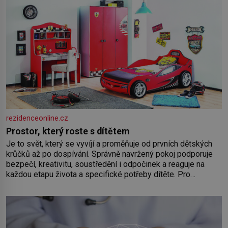
rezidenceonline.cz
Prostor, který roste s dítětem
Je to svět, který se vyvíjí a proměňuje od prvních dětských
krůčků až po dospívání. Správně navržený pokoj podporuje
bezpečí, kreativitu, soustředění i odpočinek a reaguje na
každou etapu života a specifické potřeby dítěte. Pro
nejmenší je klíčová jednoduchost, měkkost a bezpečí, proto
by pokoj miminka měl působit především klidně a útulně.
Předškolní věk je