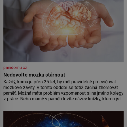
panidomu.cz
Nedovolte mozku stárnout
Každý, komu je přes 25 let, by měl pravidelně procvičovat
mozkové závity. V tomto období se totiž začíná zhoršovat
paměť. Možná máte problém vzpomenout si na jméno kolegy
z práce. Nebo marně v paměti lovíte název knížky, kterou jste
nedávno přečetli. Je to opravdu tak, s věkem jako kdyby se
paměť rozhodla stávkovat. Cvičte