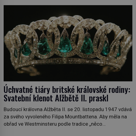
povzdechne si směrem ke služce, kterou má v kuchyni k
ruce. Ještě v prvních letech nové republiky fungoval kvůli
nedostatku zboží přídělový systém. […]
Úchvatné tiáry britské královské rodiny:
Svatební klenot Alžbětě II. praskl
Budoucí královna Alžběta II. se 20. listopadu 1947 vdává
za svého vyvoleného Filipa Mountbattena. Aby měla na
obřad ve Westminsteru podle tradice „něco
vypůjčeného“, její matka jí věnuje jedinečný šperk ze své