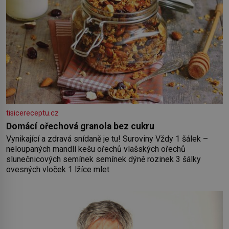
tisicereceptu.cz
Domácí ořechová granola bez cukru
Vynikající a zdravá snídaně je tu! Suroviny Vždy 1 šálek –
neloupaných mandlí kešu ořechů vlašských ořechů
slunečnicových semínek semínek dýně rozinek 3 šálky
ovesných vloček 1 lžíce mlet