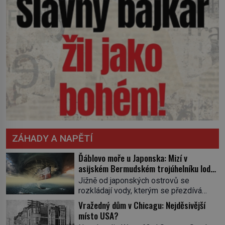
ZÁHADY A NAPĚTÍ
Ďáblovo moře u Japonska: Mizí v
asijském Bermudském trojúhelníku lodě
ve spárech neznámé síly?
Jižně od japonských ostrovů se
rozkládají vody, kterým se přezdívá
Ďáblovo moře. Vypráví se o lodích
Vražedný dům v Chicagu: Nejděsivější
mizejících beze stopy, podivných
místo USA?
světlech, zrádných proudech i mořských