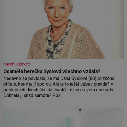
nasehvezdy.cz
Osamělá herečka Syslová všechno vzdala?
Nedávno se povídalo, že má Dana Syslová (80) blízkého
přítele, který je jí oporou. Ale je to ještě vůbec pravda? V
posledních dnech čím dál častěji mluví o svém odchodu.
Dohnala ji snad samota? Půs