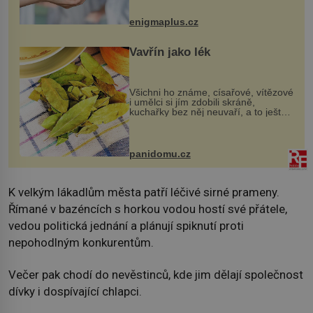
může vést plnohodnotný život. Ale co
když při transplantaci nepřijímám...
enigmaplus.cz
Vavřín jako lék
Všichni ho známe, císařové, vítězové
i umělci si jím zdobili skráně,
kuchařky bez něj neuvaří, a to ještě
nevíte, že bobkový list může výrazně
zmírnit některé naše neduhy.
Obsahuje v malém množství ně...
panidomu.cz
K velkým lákadlům města patří léčivé sirné prameny.
Římané v bazéncích s horkou vodou hostí své přátele,
vedou politická jednání a plánují spiknutí proti
nepohodlným konkurentům.
Večer pak chodí do nevěstinců, kde jim dělají společnost
dívky i dospívající chlapci.