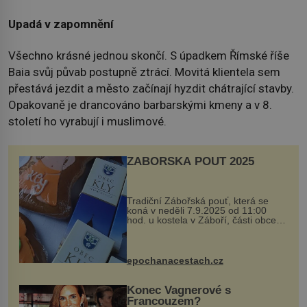
Upadá v zapomnění
Všechno krásné jednou skončí. S úpadkem Římské říše
Baia svůj půvab postupně ztrácí. Movitá klientela sem
přestává jezdit a město začínají hyzdit chátrající stavby.
Opakovaně je drancováno barbarskými kmeny a v 8.
století ho vyrabují i muslimové.
ZÁBOŘSKÁ POUŤ 2025
Tradiční Zábořská pouť, která se
koná v neděli 7.9.2025 od 11:00
hod. u kostela v Záboří, části obce
Kly u Mělníka. V programu naleznete
komentovanou prohlídku kostela,
dobovou hudbu, řemesla, atrakce...
epochanacestach.cz
Konec Vagnerové s
Francouzem?