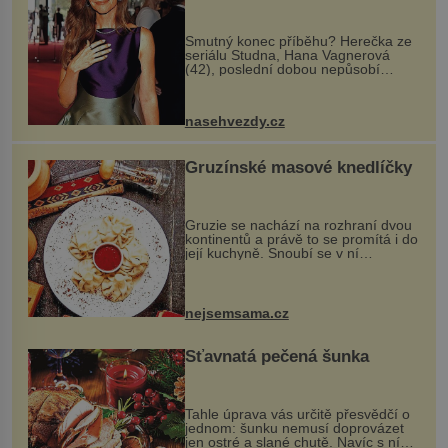
Smutný konec příběhu? Herečka ze
seriálu Studna, Hana Vagnerová
(42), poslední dobou nepůsobí
nejšťastněji. Ačkoli časy její anorexie
jsou už dávno pryč a opět se pyšnila
ženskými křivkami, najednou s...
nasehvezdy.cz
Gruzínské masové knedlíčky
Gruzie se nachází na rozhraní dvou
kontinentů a právě to se promítá i do
její kuchyně. Snoubí se v ní
evropské a asijské chutě a díky tomu
vznikají rozmanité a chuťově bohaté
pokrmy, které rozhodně st...
nejsemsama.cz
Šťavnatá pečená šunka
Tahle úprava vás určitě přesvědčí o
jednom: šunku nemusí doprovázet
jen ostré a slané chutě. Navíc s ní