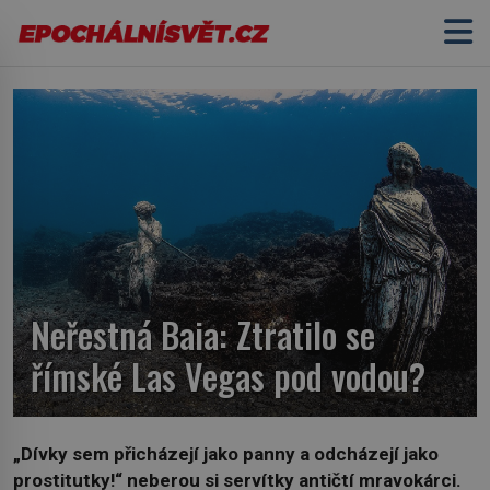
Neřestná Baia: Ztratilo se
římské Las Vegas pod vodou?
„Dívky sem přicházejí jako panny a odcházejí jako
prostitutky!“ neberou si servítky antičtí mravokárci.