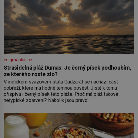
enigmaplus.cz
Strašidelná pláž Dumas: Je černý písek podhoubím,
ze kterého roste zlo?
V indickém svazovém státu Gudžarát se nachází část
pobřeží, které má hodně temnou pověst. Jistě k tomu
přispívá i černý písek této pláže. Proč má pláž takové
netypické zbarvení? Nakolik jsou pravd