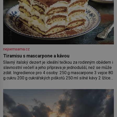
nejsemsama.cz
Tiramisu s mascarpone a kávou
Slavný italský dezert je ideální tečkou za rodinným obědem i
slavnostní večeří a jeho příprava je jednodušší, než se může
zdát. Ingredience pro 4 osoby: 250 g mascarpone 3 vejce 80
g cukru 200 g cukrářských piškotů 250 ml silné kávy 2 lžíce
amaretta kakao na posypání Postup: Oddělte žloutky od
bílků. Žloutky vyšlehejte s cukrem do světlé pěny a postupně
do nich vmíchejte mascarpone, aby vznikl hladký