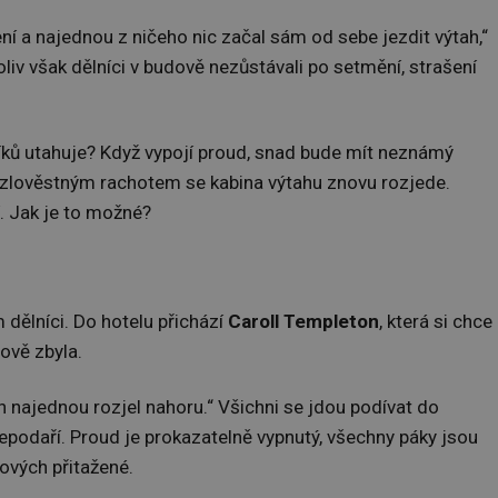
ení a najednou z ničeho nic začal sám od sebe jezdit výtah,“
oliv však dělníci v budově nezůstávali po setmění, strašení
ělníků utahuje? Když vypojí proud, snad bude mít neznámý
 zlověstným rachotem se kabina výtahu znovu rozjede.
í. Jak je to možné?
dělníci. Do hotelu přichází
Caroll Templeton
, která si chce
dově zbyla.
ah najednou rozjel nahoru.“ Všichni se jdou podívat do
nepodaří. Proud je prokazatelně vypnutý, všechny páky jsou
ových přitažené.