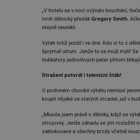
„V hotelu se v noci ozývalo bouchání, tluč
tvrdí dělnický předák
Gregory Smith
. Ačk
stejně neunikli.
Výtah totiž jezdil i ve dne. Kdo si to z d
šprýmař utrum. Jenže to se muži mýlí! Se
Indikátory jednotlivých pater přitom blikaj
Strašení potvrdí i televizní štáb!
O podivném chování výtahu nemluví jenom 
koupit nějaké ze starých zrcadel, jež v bu
„Mluvila jsem právě s dělníky, když se výt
strojovny. Jenže záhadu se jim rozluštit 
zablokované a všechny brzdy včetně nouz