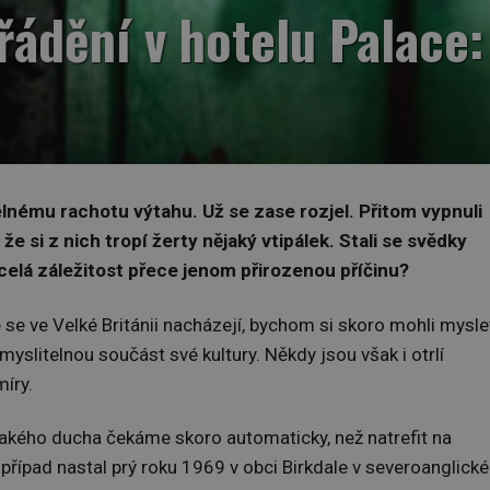
řádění v hotelu Palace:
lnému rachotu výtahu. Už se zase rozjel. Přitom vypnuli
e si z nich tropí žerty nějaký vtipálek. Stali se svědky
elá záležitost přece jenom přirozenou příčinu?
é se ve Velké Británii nacházejí, bychom si skoro mohli mysle
myslitelnou součást své kultury. Někdy jsou však i otrlí
míry.
nějakého ducha čekáme skoro automaticky, než natrefit na
ý případ nastal prý roku 1969 v obci Birkdale v severoanglick