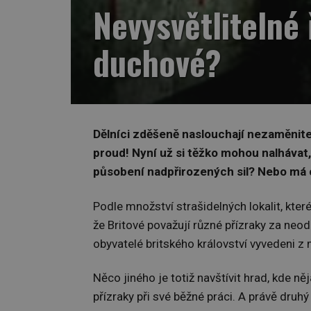
Nevysvětlitelné 
duchové?
Dělníci zděšeně naslouchají nezaměnite
proud! Nyní už si těžko mohou nalhávat, ž
působení nadpřirozených sil? Nebo má c
Podle množství strašidelných lokalit, kter
že Britové považují různé přízraky za neod
obyvatelé britského království vyvedeni z 
Něco jiného je totiž navštívit hrad, kde 
přízraky při své běžné práci. A právě druh