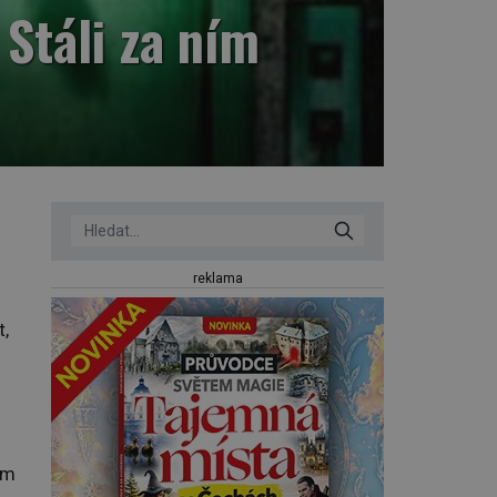
 Stáli za ním
reklama
t,
ém