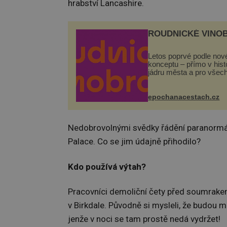
hrabství Lancashire.
ROUDNICKÉ VINO
Letos poprvé podle nov
konceptu – přímo v his
jádru města a pro všec
zdarma. Hlavní progra
odehraje na Karlově a 
náměstí. Návštěvníci 
epochanacestach.cz
těšit na víno, burčák, pe
Nedobrovolnými svědky řádění paranormálníc
Palace. Co se jim údajně přihodilo?
Kdo používá výtah?
Pracovníci demoliční čety před soumrakem 
v Birkdale. Původně si mysleli, že budou m
jenže v noci se tam prostě nedá vydržet!