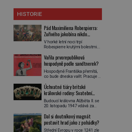
HISTORIE
Pád Maximiliena Robespierra:
Zuřivého jakobína nikdo
nelitoval?
V horké letní noci trpí
Robespierre krutými bolestmi.
Zmítá se na lůžku a hlavou mu
Vařila prvorepubliková
víří kolotoč myšlenek. Když se
probere z mdlob, vzpomene si
hospodyně podle sandtnerek?
na jednu z pařížských
Hospodyně Františka přemítá,
jasnovidek, kterou před lety
co bude dneska vařit. Pracuje v
navštívil. Prorokovala mu
rodině pana rady a ten má
tragický osud. Tehdy se jí
Úchvatné tiáry britské
mlsný jazýček. Zalistuje proto
vysmál. „Robespierre to
rychle v jedné ze „sandtnerek“.
královské rodiny: Svatební
dotáhne hodně daleko,“
„Zaplaťpánbůh, že už
prohlásil o něm jiný významný
klenot Alžbětě II. praskl
Budoucí královna Alžběta II. se
nemusíme chodit s lístky,“
francouzský revolucionář,
20. listopadu 1947 vdává za
povzdechne si směrem ke
Honoré de Mirabeau […]
svého vyvoleného Filipa
služce, kterou má v kuchyni k
Dal si doutníkový magnát
Mountbattena. Aby měla na
ruce. Ještě v prvních letech
obřad ve Westminsteru podle
postavit hrad jako z pohádky?
nové republiky fungoval kvůli
tradice „něco vypůjčeného“, její
nedostatku zboží přídělový
Střední Evropu v roce 1241 zle
matka jí věnuje jedinečný šperk
systém. […]