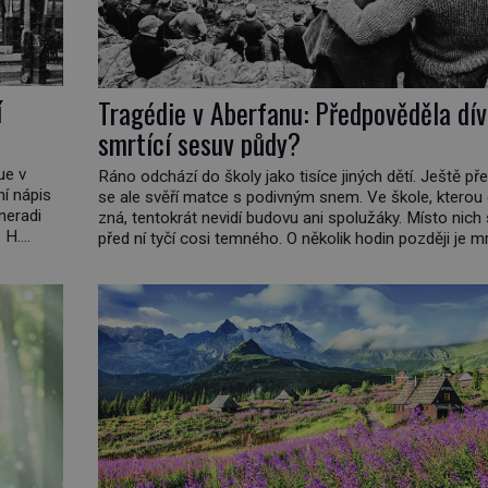
í
Tragédie v Aberfanu: Předpověděla dí
smrtící sesuv půdy?
ue v
Ráno odchází do školy jako tisíce jiných dětí. Ještě př
í nápis
se ale svěří matce s podivným snem. Ve škole, kterou
neradi
zná, tentokrát nevidí budovu ani spolužáky. Místo nich
. H.
před ní tyčí cosi temného. O několik hodin později je mr
nách
Mohla devítiletá Zahlédla vlastní osud? Dne 21. října
(1861–
se velšská vesnice Aberfan […]