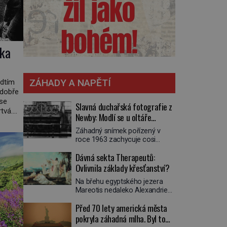
vka
ZÁHADY A NAPĚTÍ
edtím
 dobře
 se
Slavná duchařská fotografie z
tvá.
Newby: Modlí se u oltáře
 1966
přízračný mnich?
Záhadný snímek pořízený v
roce 1963 zachycuje cosi
zvláštního. Někteří věří, že
Dávná sekta Therapeutů:
poloprůhledná postava stojící u
oltáře je duch mnicha ze 16.
Ovlivnila základy křesťanství?
století s bílým závojem přes
Na břehu egyptského jezera
obličej, který pravděpodobně
Mareotis nedaleko Alexandrie
zakrývá lepru nebo jiné
žije na přelomu letopočtu
znetvoření. Jiní jsou skeptičtí a
Před 70 lety americká města
uzavřená komunita mužů a žen.
považují vše za podvod. Jak
Každý obývá vlastní celu, kde se
pokryla záhadná mlha. Byl to
vlastně vznikla jedna z
věnuje modlitbě, meditaci a
nejslavnějších duchařských