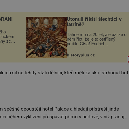
BRANÍ
Utonuli říšští šlechtici v
latríně?
ého
Táhne mu na 20 let, ale už lze o
torickém
něm říct, že je to ostřílený
hny zcela
politik. Císař Fridrich
m se
Barbarossa proto posílá svého
Husově
syna a dědice Jindřicha VI. do
se mohou
historyplus.cz
Erfurtu, aby se stal
s...
prostředníkem při řešení sporu
m...
h sil se tehdy stali dělníci, kteří měli za úkol strhnout hot
spěšně opouštějí hotel Palace a hledají přístřeší jinde
oci během vyklízení přespávat přímo v budově, v níž pracují,