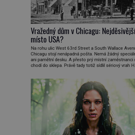
Vražedný dům v Chicagu: Nejděsivějš
místo USA?
Na rohu ulic West 63rd Street a South Wallace Aven
Chicagu stojí nenápadná pošta. Nemá žádný speciáln
ani pamětní desku. A přesto prý místní zaměstnanci 
chodí do sklepa. Právě tady totiž sídlil sériový vrah H
Holmes a také nejpropracovanější past na lidi v ději
americké kriminalistiky. Herman Webster Mudgett 
1896) přijíždí […]