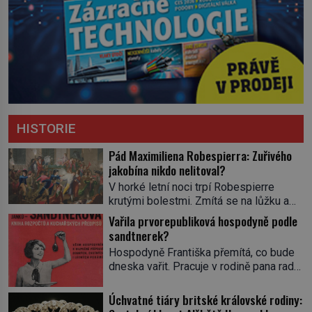
HISTORIE
Pád Maximiliena Robespierra: Zuřivého
jakobína nikdo nelitoval?
V horké letní noci trpí Robespierre
krutými bolestmi. Zmítá se na lůžku a
hlavou mu víří kolotoč myšlenek. Když
Vařila prvorepubliková hospodyně podle
se probere z mdlob, vzpomene si na
sandtnerek?
jednu z pařížských jasnovidek, kterou
Hospodyně Františka přemítá, co bude
před lety navštívil. Prorokovala mu
dneska vařit. Pracuje v rodině pana rady
tragický osud. Tehdy se jí vysmál.
a ten má mlsný jazýček. Zalistuje proto
„Robespierre to dotáhne hodně daleko,“
rychle v jedné ze „sandtnerek“.
Úchvatné tiáry britské královské rodiny:
prohlásil o něm jiný významný
„Zaplaťpánbůh, že už nemusíme chodit