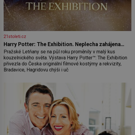
21stoleti.cz
Harry Potter: The Exhibition. Neplecha zahájena…
Pražské Letňany se na půl roku proměnily v malý kus
kouzelnického světa. Výstava Harry Potter™: The Exhibition
přivezla do Česka originální filmové kostýmy a rekvizity,
Bradavice, Hagridovu chýši i uč