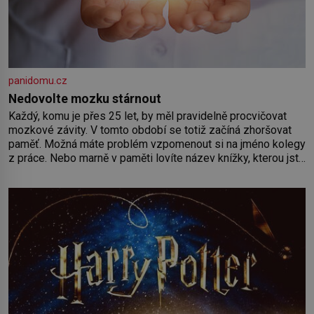
panidomu.cz
Nedovolte mozku stárnout
Každý, komu je přes 25 let, by měl pravidelně procvičovat
mozkové závity. V tomto období se totiž začíná zhoršovat
paměť. Možná máte problém vzpomenout si na jméno kolegy
z práce. Nebo marně v paměti lovíte název knížky, kterou jste
nedávno přečetli. Je to opravdu tak, s věkem jako kdyby se
paměť rozhodla stávkovat. Cvičte