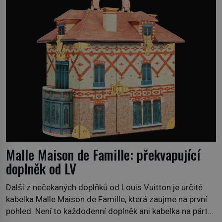
domovinou je prakticky celá Austrálie s výjimkou
pobřežní oblasti. […]
Malle Maison de Famille: překvapující
doplněk od LV
Další z nečekaných doplňků od Louis Vuitton je určitě
kabelka Malle Maison de Famille, která zaujme na první
pohled. Není to každodenní doplněk ani kabelka na párty,