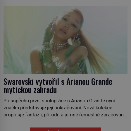
jako je tam. Určitě jste se s ní už setkali, třeba na trzích,
někdy i v obchodech. Její bulvy jsou bílé, nahoře někdy
fialové a chutí […]
Swarovski vytvořil s Arianou Grande
mytickou zahradu
Po úspěchu první spolupráce s Arianou Grande nyní
značka představuje její pokračování. Nová kolekce
propojuje fantazii, přírodu a jemné řemeslné zpracování
do svěžího, prosvětleného designového příběhu. Téměř
třicítka šperků působí hravě a zároveň rafinovaně.