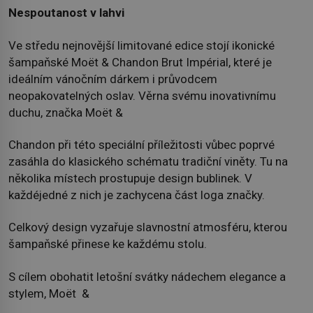
Nespoutanost v lahvi
Ve středu nejnovější limitované edice stojí ikonické
šampaňské Moët & Chandon Brut Impérial, které je
ideálním vánočním dárkem i průvodcem
neopakovatelných oslav. Věrna svému inovativnímu
duchu, značka Moët &
Chandon při této speciální příležitosti vůbec poprvé
zasáhla do klasického schématu tradiční viněty. Tu na
několika místech prostupuje design bublinek. V
každéjedné z nich je zachycena část loga značky.
Celkový design vyzařuje slavnostní atmosféru, kterou
šampaňské přinese ke každému stolu.
S cílem obohatit letošní svátky nádechem elegance a
stylem, Moët &