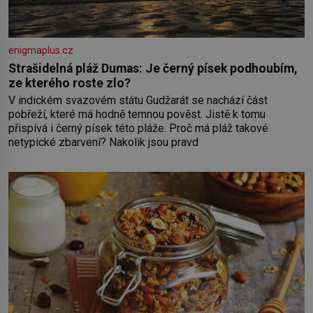
enigmaplus.cz
Strašidelná pláž Dumas: Je černý písek podhoubím,
ze kterého roste zlo?
V indickém svazovém státu Gudžarát se nachází část
pobřeží, které má hodně temnou pověst. Jistě k tomu
přispívá i černý písek této pláže. Proč má pláž takové
netypické zbarvení? Nakolik jsou pravd