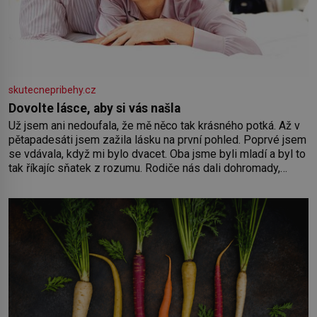
skutecnepribehy.cz
Dovolte lásce, aby si vás našla
Už jsem ani nedoufala, že mě něco tak krásného potká. Až v
pětapadesáti jsem zažila lásku na první pohled. Poprvé jsem
se vdávala, když mi bylo dvacet. Oba jsme byli mladí a byl to
tak říkajíc sňatek z rozumu. Rodiče nás dali dohromady,
Toník byl dobře zaopatřený mladý muž. Manželství nám
oběma moc nesvědčilo, brzy jsme zjistili, že