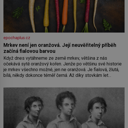
epochaplus.cz
Mrkev není jen oranžová. Její neuvěřitelný příběh
začíná fialovou barvou
Když dnes vytáhneme ze země mrkev, většina z nás
očekává sytě oranžový kořen. Jenže po většinu své historie
je mrkev všechno možné, jen ne oranžová. Je fialová, žlutá,
bílá, někdy dokonce téměř černá. Až díky stovkám let
pečlivého šlechtění se z ní stává zelenina, bez které si
českou zahradu ani nedokážeme představit. Její příběh je