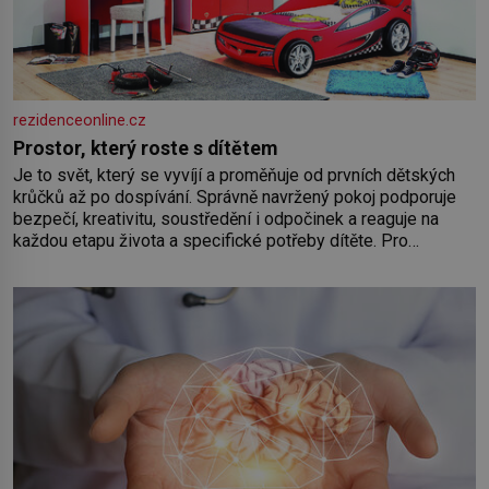
rezidenceonline.cz
Prostor, který roste s dítětem
Je to svět, který se vyvíjí a proměňuje od prvních dětských
krůčků až po dospívání. Správně navržený pokoj podporuje
bezpečí, kreativitu, soustředění i odpočinek a reaguje na
každou etapu života a specifické potřeby dítěte. Pro
nejmenší je klíčová jednoduchost, měkkost a bezpečí, proto
by pokoj miminka měl působit především klidně a útulně.
Předškolní věk je