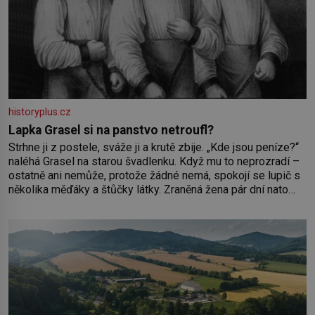
historyplus.cz
Lapka Grasel si na panstvo netroufl?
Strhne ji z postele, sváže ji a krutě zbije. „Kde jsou peníze?“
naléhá Grasel na starou švadlenku. Když mu to neprozradí –
ostatně ani nemůže, protože žádné nemá, spokojí se lupič s
několika měďáky a štůčky látky. Zraněná žena pár dní nato
umírá. Je to muž nebývale krutý. Jeho činy budí hrůzu ještě
dlouho po jeho smrti