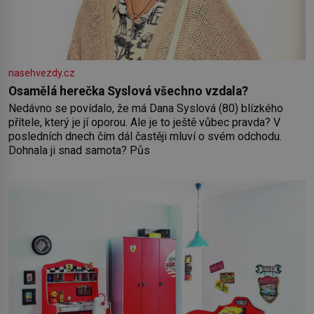
nasehvezdy.cz
Osamělá herečka Syslová všechno vzdala?
Nedávno se povídalo, že má Dana Syslová (80) blízkého
přítele, který je jí oporou. Ale je to ještě vůbec pravda? V
posledních dnech čím dál častěji mluví o svém odchodu.
Dohnala ji snad samota? Půs