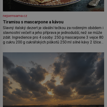
nejsemsama.cz
Tiramisu s mascarpone a kávou
Slavný italský dezert je ideální tečkou za rodinným obědem i
slavnostní večeří a jeho příprava je jednodušší, než se může
zdát. Ingredience pro 4 osoby: 250 g mascarpone 3 vejce 80
g cukru 200 g cukrářských piškotů 250 ml silné kávy 2 lžíce
amaretta kakao na posypání Postup: Oddělte žloutky od
bílků. Žloutky vyšlehejte s cukrem do světlé pěny a postupně
do nich vmíchejte mascarpone, aby vznikl hladký