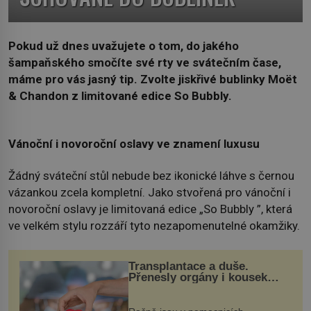
Pokud už dnes uvažujete o tom, do jakého
šampaňského smočíte své rty ve svátečním čase,
máme pro vás jasný tip. Zvolte jiskřivé bublinky Moët
& Chandon z limitované edice So Bubbly.
Vánoční i novoroční oslavy ve znamení luxusu
Žádný sváteční stůl nebude bez ikonické láhve s černou
vázankou zcela kompletní. Jako stvořená pro vánoční i
novoroční oslavy je limitovaná edice „So Bubbly ”, která
ve velkém stylu rozzáří tyto nezapomenutelné okamžiky.
Transplantace a duše.
Přenesly orgány i kousek
osobnosti dárce?