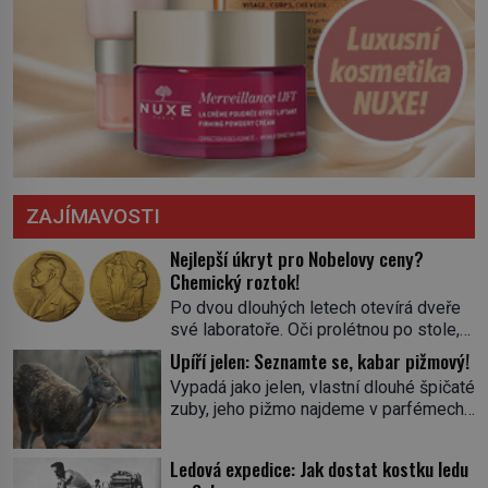
ZAJÍMAVOSTI
Nejlepší úkryt pro Nobelovy ceny?
Chemický roztok!
Po dvou dlouhých letech otevírá dveře
své laboratoře. Oči prolétnou po stole,
aby pak ulpěly na regálu, kde se nachází
Upíří jelen: Seznamte se, kabar pižmový!
všemožné látky. Hledá žluto-oranžovou
Vypadá jako jelen, vlastní dlouhé špičaté
tekutinu, jakmile ji zahlédne, nesmírně
zuby, jeho pižmo najdeme v parfémech
se mu uleví. Teď může svůj plán
celého světa a narazit na něj je velice
dokončit. Pod termínem aqua regia se
těžké. Tato charakteristika sedí na
skrývá směs s názvem lučavka
Ledová expedice: Jak dostat kostku ledu
jediného zástupce zvířecí říše – kabara
královská. Svůj přídomek nemá pro nic