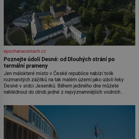
epochanacestach.cz
Poznejte údolí Desné: od Dlouhých strání po
termální prameny
Jen málokteré místo v České republice nabízí tolik
rozmanitých zážitků na tak malém území jako údolí řeky
Desné v srdci Jeseníků. Během jediného dne můžete
nahlédnout do útrob jedné z nejvýznamnějších vodních
elektráren v Evropě, vydat se na horské hřebeny, projet se na
koloběžce a den zakončit poznáváním památek ve Velkých
Losinách nebo v termálním