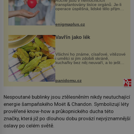
Ročně jsou v nemocnicích
transplantovány tisíce orgánů. Je-li
operace úspěšná, lidské tělo přijme
darovaný orgán za své a pacient
může vést plnohodnotný život. Ale co
když při transplantaci nepřijímám...
enigmaplus.cz
Vavřín jako lék
Všichni ho známe, císařové, vítězové
i umělci si jím zdobili skráně,
kuchařky bez něj neuvaří, a to ještě
nevíte, že bobkový list může výrazně
zmírnit některé naše neduhy.
Obsahuje v malém množství ně...
panidomu.cz
Nespoutané bublinky jsou ztělesněním nikdy neutuchající
energie šampaňského Moët & Chandon. Symbolizují léty
prověřené know-how a průkopnického ducha této
značky, která již po dlouhou dobu provází nejvýznamnější
oslavy po celém světě.