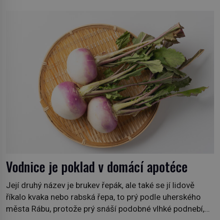
ale symbol tradice a bohaté historie značky. Jde o poctu
Nicolase Ghesquièra rodinnému sídlu Vuittonů na
adrese 18 Rue Louis Vuitton, které bylo postaveno v
roce 1869. […]
Vodnice je poklad v domácí apotéce
Její druhý název je brukev řepák, ale také se jí lidově
říkalo kvaka nebo rabská řepa, to prý podle uherského
města Rábu, protože prý snáší podobné vlhké podnebí,