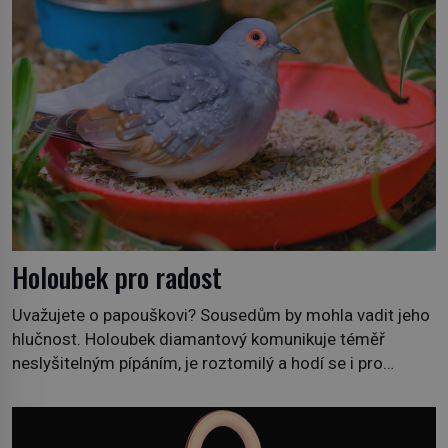
Holoubek pro radost
Uvažujete o papouškovi? Sousedům by mohla vadit jeho
hlučnost. Holoubek diamantový komunikuje téměř
neslyšitelným pípáním, je roztomilý a hodí se i pro
chovatele začátečníky. Jedná se o nenáročného
klidného ptáčka, který většinu dne jen posedává. Hodně
času tráví na zemi, kde sbírá zbytky semínek Jeho