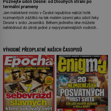
Poznejte údolí Desné: od Dlouhých strání po
termální prameny
Jen málokteré místo v České republice nabízí tolik
rozmanitých zážitků na tak malém území jako údolí řeky
Desné v srdci Jeseníků. Během jediného dne můžete
nahlédnout do útrob jedné z nejvýznamnějších vodních
elektráren v Evropě, vydat se na horské hřebeny, projet se na
koloběžce a den zakončit poznáváním památek ve Velkých
Losinách nebo v termálním
VÝHODNÉ PŘEDPLATNÉ NAŠICH ČASOPISŮ