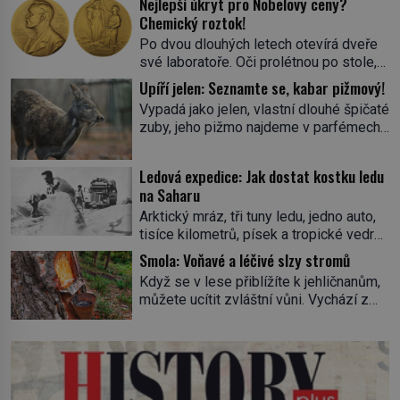
Nejlepší úkryt pro Nobelovy ceny?
Chemický roztok!
Po dvou dlouhých letech otevírá dveře
své laboratoře. Oči prolétnou po stole,
aby pak ulpěly na regálu, kde se nachází
Upíří jelen: Seznamte se, kabar pižmový!
všemožné látky. Hledá žluto-oranžovou
Vypadá jako jelen, vlastní dlouhé špičaté
tekutinu, jakmile ji zahlédne, nesmírně
zuby, jeho pižmo najdeme v parfémech
se mu uleví. Teď může svůj plán
celého světa a narazit na něj je velice
dokončit. Pod termínem aqua regia se
těžké. Tato charakteristika sedí na
skrývá směs s názvem lučavka
Ledová expedice: Jak dostat kostku ledu
jediného zástupce zvířecí říše – kabara
královská. Svůj přídomek nemá pro nic
na Saharu
pižmového. V Evropě ho jako první
za nic, […]
Arktický mráz, tři tuny ledu, jedno auto,
popíše švédský botanik Carl Linné
tisíce kilometrů, písek a tropické vedro.
(1707–1778), jenže v Asii o něm ví už
To je ve zkratce zdánlivě nesplnitelná
celá staletí. Zvíře připomíná jelena,
Smola: Voňavé a léčivé slzy stromů
výzva, která se promění v úžasné
v kohoutku dosahuje […]
Když se v lese přiblížíte k jehličnanům,
dobrodružství a důkaz, že nic není
můžete ucítit zvláštní vůni. Vychází z
nemožné. Vše začíná na podzim 1958
lepkavé látky, která vytéká z
jako hec. Rádio Luxembourg přichází s
poraněného kmene. Kdysi lidé věřili, že
neobvyklou výzvou. Tomu, kdo dokáže
právě v ní je síla stromu. Smola také
dopravit ze severního polárního kruhu
patří k nejstarším surovinám, s nimiž
na […]
lidstvo pracovalo. Chrání strom před