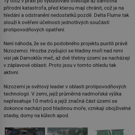
Ty totiž v praxi po vybudování otestuje až samotná
přírodní katastrofa, před kterou mají chránit, což je na
hledání a odstranění nedostatků pozdě. Delta Flume tak
slouží k ověření účelnosti jednotlivých součástí
protipovodňových opatření.
Není náhoda, že se do podobného projektu pustili právě
Nizozemci. Hrozba zvyšující se hladiny moří nad nimi
visí jak Damoklův meč, až dvě třetiny území se nacházejí
v záplavové oblasti. Proto jsou v tomto ohledu tak
aktivní.
Nizozemí je světový leader v oblasti protipovodňových
technologií. V zemi, jejíž průměrná nadmořská výška
nepřesahuje 10 metrů a jejíž značná část území se
dokonce nachází pod hladinou moře, vznikají obojživelné
stavby, domy na kůlech apod.