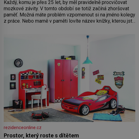
Každý, komu je přes 25 let, by měl pravidelně procvičovat
mozkové závity. V tomto období se totiž začíná zhoršovat
paměť. Možná máte problém vzpomenout si na jméno kolegy
z práce. Nebo marně v paměti lovíte název knížky, kterou jste
nedávno přečetli. Je to opravdu tak, s věkem jako kdyby se
paměť rozhodla stávkovat. Cvičte
rezidenceonline.cz
Prostor, který roste s dítětem