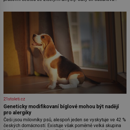
sledoval, když se například procházel uličkami lotyšské
Rigy? Casanova v Pobaltí kontaktoval tamní zednářské lóže.
Nebyl v této oblasti žádným nováčkem, protože do
zednářské
21stoleti.cz
Geneticky modifikovaní bíglové mohou být nadějí
pro alergiky
Češi jsou milovníky psů, alespoň jeden se vyskytuje ve 42 %
českých domácností. Existuje však poměrně velká skupina