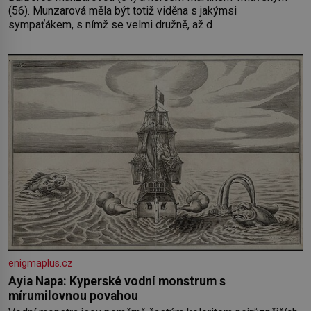
(56). Munzarová měla být totiž viděna s jakýmsi
sympaťákem, s nímž se velmi družně, až d
enigmaplus.cz
Ayia Napa: Kyperské vodní monstrum s
mírumilovnou povahou