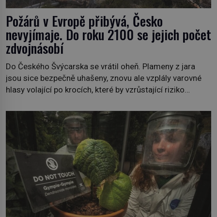
Požárů v Evropě přibývá, Česko
nevyjímaje. Do roku 2100 se jejich počet
zdvojnásobí
Do Českého Švýcarska se vrátil oheň. Plameny z jara
jsou sice bezpečně uhašeny, znovu ale vzplály varovné
hlasy volající po krocích, které by vzrůstající riziko
lesních požárů do budoucna minimalizovaly. Lesní
požáry už nejsou problémem pouze vzdáleného
Středomoří. S oteplujícím se klimatem, vysušenou
krajinou a desetiletími lidských zásahů se z nich stává
nový evropský normál […]