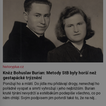
historyplus.cz
Kněz Bohuslav Burian: Metody StB byly horší než
gestapácké trýznění
Ponižují ho a mlátí. Do jídla mu přidávají drogy, nenechají ho
pořádně vyspat a smrtí vyhrožují i jeho nejbližším. Burian
kruté týrání nevydrží a estébákům podepíše všechno, co po
něm chtějí. Svým podpisem jim potvrdí také to, že na něj
během výslechů nikdo nevyvíjel fyzický ani psychický nátlak.