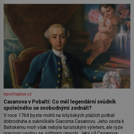
práce a hlavně klid. Hned po studiích jsem odešla z rodného
města,
epochaplus.cz
Casanova v Pobaltí: Co měl legendární svůdník
společného se svobodnými zednáři?
V roce 1764 byste mohli na lotyšských plážích potkat
dobrodruha a sukničkáře Giacoma Casanovu. Jeho cesta k
Baltskému moři však nebyla turistickým výletem, ale ryze
pracovní cestou se zištnými úmysly. Jaký cíl Casanova