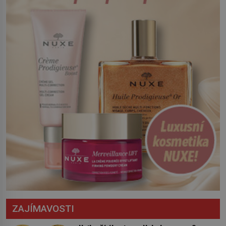
Český král Václav I. (1205–1253) přijme
opatření, která mají posílit obranu jeho
království. Zajistit hodlá především
severní hranici. Na […]
ZAJÍMAVOSTI