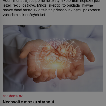
Vodní monstra jsou poměrně častým koloritem nejrůznějších
jezer, řek či ostrovů. Mnozí skeptici to přikládají hlavně
snaze dané místo zviditelnit a přitáhnout k němu pozornost
záhadám nakloněných turi
panidomu.cz
Nedovolte mozku stárnout