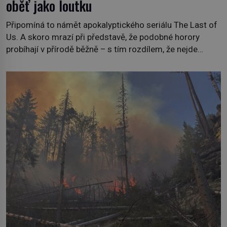
oběť jako loutku
Připomíná to námět apokalyptického seriálu The Last of
Us. A skoro mrazí při představě, že podobné horory
probíhají v přírodě běžně – s tím rozdílem, že nejde
pouze o infekce parazitickou houbou a že predátor
dokáže ovládat jen vývojově nesrovnatelně jednodušší
živočichy, než je člověk. Najít skutečné zombie není nic
nemožného ani v naší přírodě. […]