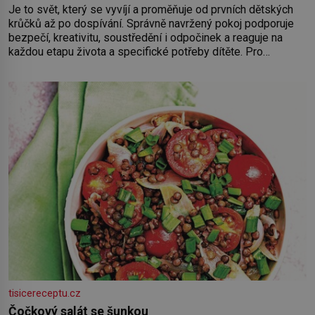
Je to svět, který se vyvíjí a proměňuje od prvních dětských
krůčků až po dospívání. Správně navržený pokoj podporuje
bezpečí, kreativitu, soustředění i odpočinek a reaguje na
každou etapu života a specifické potřeby dítěte. Pro
nejmenší je klíčová jednoduchost, měkkost a bezpečí, proto
by pokoj miminka měl působit především klidně a útulně.
Předškolní věk je
tisicereceptu.cz
Čočkový salát se šunkou