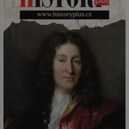
infekcí, hmyzem a vysycháním. Dá se
říct, že je to přírodní […]