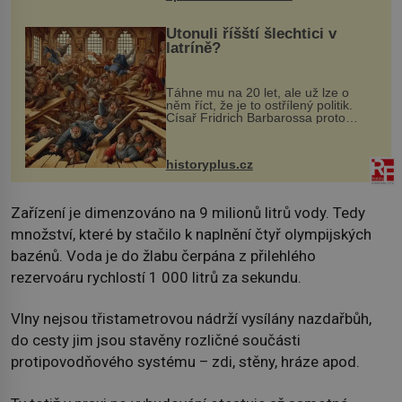
Utonuli říšští šlechtici v
latríně?
Táhne mu na 20 let, ale už lze o
něm říct, že je to ostřílený politik.
Císař Fridrich Barbarossa proto
posílá svého syna a dědice Jindřicha
VI. do Erfurtu, aby se stal
prostředníkem při řešení sporu m...
historyplus.cz
Zařízení je dimenzováno na 9 milionů litrů vody. Tedy
množství, které by stačilo k naplnění čtyř olympijských
bazénů. Voda je do žlabu čerpána z přilehlého
rezervoáru rychlostí 1 000 litrů za sekundu.
Vlny nejsou třistametrovou nádrží vysílány nazdařbůh,
do cesty jim jsou stavěny rozličné součásti
protipovodňového systému – zdi, stěny, hráze apod.