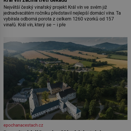
Král vín začíná třetí dekádu
Největší český vinařský projekt Král vín ve svém již
jednadvacátém ročníku představil nejlepší domácí vína. Ta
vybírala odborná porota z celkem 1260 vzorků od 157
vinařů. Král vín, který se – i pře
epochanacestach.cz