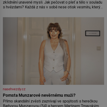
zklidnění unavené mysli. Jak pečovat o pleť a tělo v souladu
s hvězdami? Každá z nás v sobě nese otisk vesmíru, který
se projevuje nejen v naší povaze, ale i v potřebách naší
pokožky. Ohnivá znamení Ženy narozené ve znamení Berana,
Lva a Střelce v sobě nesou žár, odvahu a neutuchající elán.
Vaše
nasehvezdy.cz
Pomsta Munzarové nevěrnému muži?
Přímo skandální zvěsti zaznívají ve spojitosti s herečkou
Barborou Munzarovou (54) a hercem Martinem Trnavským