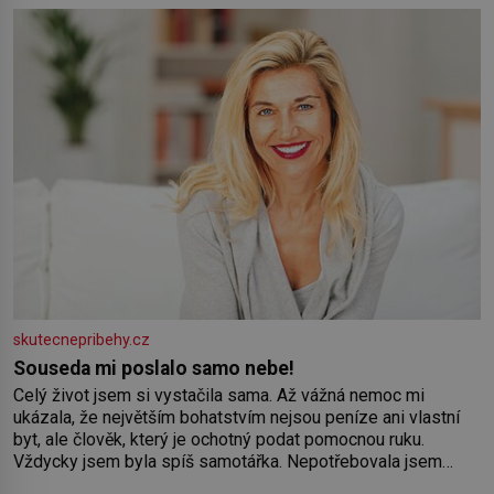
Syn brněnského řezníka chce být knězem a
skutecnepribehy.cz
Souseda mi poslalo samo nebe!
Celý život jsem si vystačila sama. Až vážná nemoc mi
ukázala, že největším bohatstvím nejsou peníze ani vlastní
byt, ale člověk, který je ochotný podat pomocnou ruku.
Vždycky jsem byla spíš samotářka. Nepotřebovala jsem
kolem sebe partu kamarádek ani partnera. Stačily mi knihy,