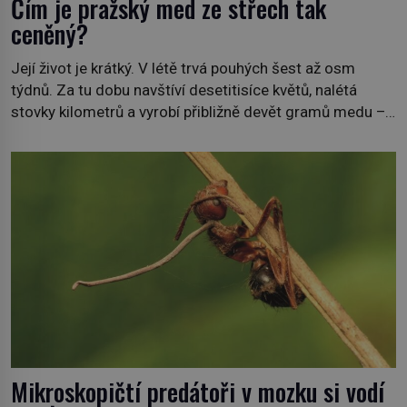
Čím je pražský med ze střech tak
ceněný?
Její život je krátký. V létě trvá pouhých šest až osm
týdnů. Za tu dobu navštíví desetitisíce květů, nalétá
stovky kilometrů a vyrobí přibližně devět gramů medu –
zhruba jednu čajovou lžičku. Sama o sobě se může zdát
bezvýznamná. Teprve když se spojí s dalšími desítkami
tisíc příslušnic svého včelstva, vznikne jeden z
nejdokonalejších organismů […]
Mikroskopičtí predátoři v mozku si vodí