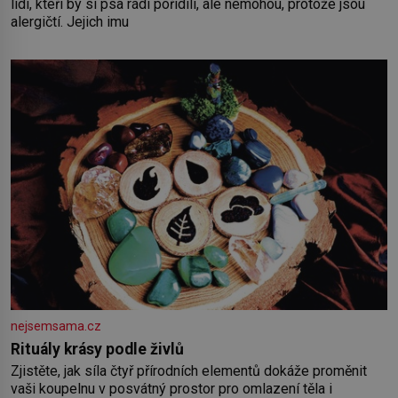
lidí, kteří by si psa rádi pořídili, ale nemohou, protože jsou
alergičtí. Jejich imu
nejsemsama.cz
Rituály krásy podle živlů
Zjistěte, jak síla čtyř přírodních elementů dokáže proměnit
vaši koupelnu v posvátný prostor pro omlazení těla i