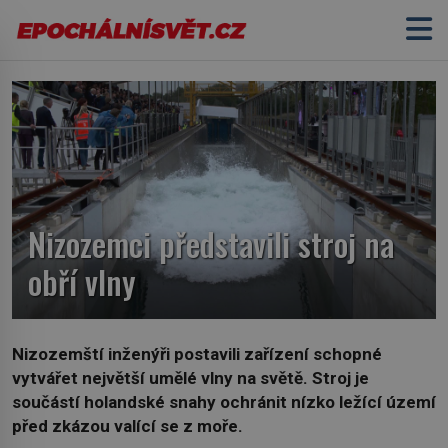
Nizozemci představili stroj na
obří vlny
Nizozemští inženýři postavili zařízení schopné
vytvářet největší umělé vlny na světě. Stroj je
součástí holandské snahy ochránit nízko ležící území
před zkázou valící se z moře.