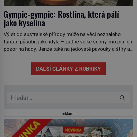
Gympie-gympie: Rostlina, která pálí
jako kyselina
Výlet do australské přírody může na věci neznalého
turistu působit jako idyla – žádné velké šelmy, možná jen
pozor na hady. Jenže také na jedovaté pavouky a štíry a
co už tuší málokdo, i na nenápadný keř se srdčitými listy.
Stačí letmý dotyk a ozve se pronikavá bolest, která
DALŠÍ ČLÁNKY Z RUBRIKY
přetrvává i týdny. Nenápadný tento […]
reklama