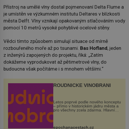
Přístroj na umělé vlny dostal pojmenovaní Delta Flume a
je umístěn ve výzkumném institutu Deltares v blízkosti
města Delft. Vlny vznikají opakovaným stlačováním vody
pomocí 10 metrů vysoké pohyblivé ocelové stěny.
Vědci tímto způsobem simulují situace od mírně
rozbouřeného moře až po tsunami.
Bas Hofland
, jeden
z inženýrů zapojených do projektu, říká: „Zatím
dokážeme vyprodukovat až pětimetrové vlny, do
budoucna však počítáme i s mnohem většími.“
ROUDNICKÉ VINOBRANÍ
Letos poprvé podle nového konceptu
– přímo v historickém jádru města a
pro všechny zcela zdarma. Hlavní
program se odehraje na Karlově a
Husově náměstí. Návštěvníci se
mohou těšit na víno, burčák, pes...
epochanacestach.cz