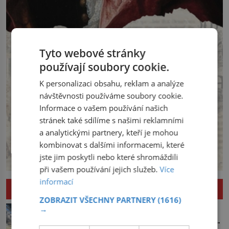
Tyto webové stránky
používají soubory cookie.
K personalizaci obsahu, reklam a analýze
návštěvnosti používáme soubory cookie.
Informace o vašem používání našich
stránek také sdílíme s našimi reklamními
a analytickými partnery, kteří je mohou
kombinovat s dalšími informacemi, které
jste jim poskytli nebo které shromáždili
při vašem používání jejich služeb.
Více
informací
ZÁHADY A NAPĚTÍ
ZOBRAZIT VŠECHNY PARTNERY
(1616)
Ďáblovo moře u Japonska: Mizí v
→
asijském Bermudském trojúhelníku lodě