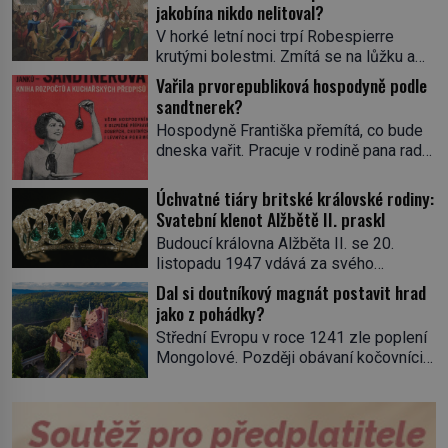
jakobína nikdo nelitoval?
V horké letní noci trpí Robespierre
krutými bolestmi. Zmítá se na lůžku a
hlavou mu víří kolotoč myšlenek. Když
Vařila prvorepubliková hospodyně podle
se probere z mdlob, vzpomene si na
sandtnerek?
jednu z pařížských jasnovidek, kterou
Hospodyně Františka přemítá, co bude
před lety navštívil. Prorokovala mu
dneska vařit. Pracuje v rodině pana rady
tragický osud. Tehdy se jí vysmál.
a ten má mlsný jazýček. Zalistuje proto
„Robespierre to dotáhne hodně daleko,“
rychle v jedné ze „sandtnerek“.
Úchvatné tiáry britské královské rodiny:
prohlásil o něm jiný významný
„Zaplaťpánbůh, že už nemusíme chodit
Svatební klenot Alžbětě II. praskl
francouzský revolucionář, Honoré de
s lístky,“ povzdechne si směrem ke
Mirabeau […]
Budoucí královna Alžběta II. se 20.
služce, kterou má v kuchyni k ruce.
listopadu 1947 vdává za svého
Ještě v prvních letech nové republiky
vyvoleného Filipa Mountbattena. Aby
Dal si doutníkový magnát postavit hrad
fungoval kvůli nedostatku zboží
měla na obřad ve Westminsteru podle
jako z pohádky?
přídělový systém. […]
tradice „něco vypůjčeného“, její matka jí
Střední Evropu v roce 1241 zle poplení
věnuje jedinečný šperk ze své
Mongolové. Později obávaní kočovníci
soukromé kolekce – diamantovou tiáru
sice odtáhnou, všichni ale počítají s
královny Marie. „Je to ošklivá špičatá
jejich návratem. Václav I. proto začne
tiára,“ zhodnotil klenot britský politik Sir
jednat. Na další případné řádění barbarů
Henry Channon (1897–1958), když si […]
z východu se chce pečlivě připravit!