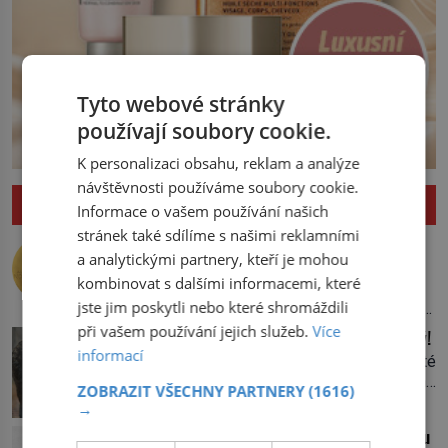
Tyto webové stránky
používají soubory cookie.
K personalizaci obsahu, reklam a analýze
návštěvnosti používáme soubory cookie.
ZAJÍMAVOSTI
Informace o vašem používání našich
stránek také sdílíme s našimi reklamními
Nejlepší úkryt pro Nobelovy ceny?
a analytickými partnery, kteří je mohou
Chemický roztok!
kombinovat s dalšími informacemi, které
Po dvou dlouhých letech otevírá dveře
jste jim poskytli nebo které shromáždili
své laboratoře. Oči prolétnou po stole,
aby pak ulpěly na regálu, kde se nachází
při vašem používání jejich služeb.
Více
Upíří jelen: Seznamte se, kabar pižmový!
všemožné látky. Hledá žluto-oranžovou
informací
Vypadá jako jelen, vlastní dlouhé špičaté
tekutinu, jakmile ji zahlédne, nesmírně
zuby, jeho pižmo najdeme v parfémech
se mu uleví. Teď může svůj plán
ZOBRAZIT VŠECHNY PARTNERY
(1616)
celého světa a narazit na něj je velice
→
dokončit. Pod termínem aqua regia se
těžké. Tato charakteristika sedí na
skrývá směs s názvem lučavka
Ledová expedice: Jak dostat kostku ledu
jediného zástupce zvířecí říše – kabara