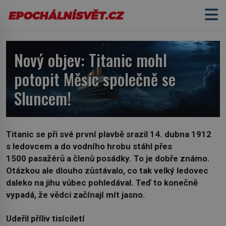
Nový objev: Titanic mohl
potopit Měsíc společně se
Sluncem!
Titanic se při své první plavbě srazil 14. dubna 1912
s ledovcem a do vodního hrobu stáhl přes
1500 pasažérů a členů posádky. To je dobře známo.
Otázkou ale dlouho zůstávalo, co tak velký ledovec
daleko na jihu vůbec pohledával. Teď to konečně
vypadá, že vědci začínají mít jasno.
Udeřil příliv tisíciletí