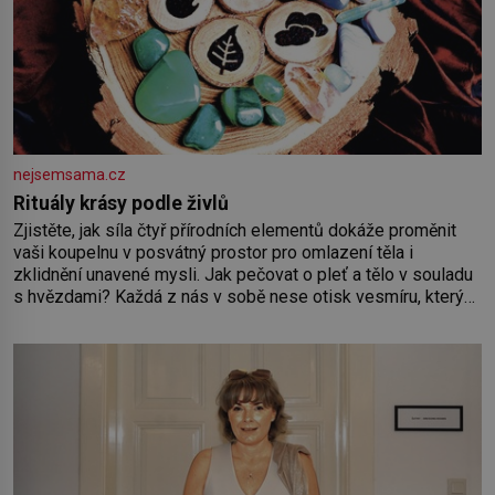
nejsemsama.cz
Rituály krásy podle živlů
Zjistěte, jak síla čtyř přírodních elementů dokáže proměnit
vaši koupelnu v posvátný prostor pro omlazení těla i
zklidnění unavené mysli. Jak pečovat o pleť a tělo v souladu
s hvězdami? Každá z nás v sobě nese otisk vesmíru, který
se projevuje nejen v naší povaze, ale i v potřebách naší
pokožky. Ohnivá znamení Ženy narozené ve znamení Berana,
Lva a Střelce v sobě nesou žár, odvahu a neutuchající elán.
Vaše