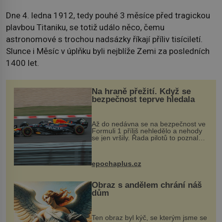
Dne 4. ledna 1912, tedy pouhé 3 měsíce před tragickou
plavbou Titaniku, se totiž událo něco, čemu
astronomové s trochou nadsázky říkají příliv tisíciletí.
Slunce i Měsíc v úplňku byli nejblíže Zemi za posledních
1400 let.
Na hraně přežití. Když se
bezpečnost teprve hledala
Až do nedávna se na bezpečnost ve
Formuli 1 příliš nehledělo a nehody
se jen vršily. Řada pilotů to poznala
na vlastní kůži, často s trvalými
následky nebo bohužel i ztrátou
života. Dnes nepochopiteln...
epochaplus.cz
Obraz s andělem chrání náš
dům
Ten obraz byl kýč, se kterým jsme se