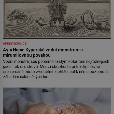
enigmaplus.cz
Ayia Napa: Kyperské vodní monstrum s
mírumilovnou povahou
Vodní monstra jsou poměrně častým koloritem nejrůznějších
jezer, řek či ostrovů. Mnozí skeptici to přikládají hlavně
snaze dané místo zviditelnit a přitáhnout k němu pozornost
záhadám nakloněných turi