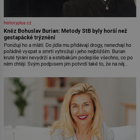
historyplus.cz
Kněz Bohuslav Burian: Metody StB byly horší než
gestapácké trýznění
Ponižují ho a mlátí. Do jídla mu přidávají drogy, nenechají ho
pořádně vyspat a smrtí vyhrožují i jeho nejbližším. Burian
kruté týrání nevydrží a estébákům podepíše všechno, co po
něm chtějí. Svým podpisem jim potvrdí také to, že na něj
během výslechů nikdo nevyvíjel fyzický ani psychický nátlak.
Syn brněnského řezníka chce být knězem a