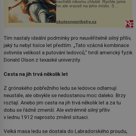
nechtěli nikomu chlubit. Rychle jsme
ho ale vraceli na jeho místo. S
manželem Vaškem jsme si pořídili
chaloupku, takový domek na severu
Čech, kde jsme si naplánova...
skutecnepribehy.cz
Tím nastaly ideální podmínky pro neuvěřitelně silný příliv,
jaký tu nebyl tisíce let předtím. „Tato vzácná kombinace
ovlivnila velikost a putování ledovců,“ tvrdí americký fyzik
Donald Olson z texaské univerzity.
Cesta na jih trvá několik let
Z grónského pobřežního ledu se ledovce odlamují
neustále, ale obvykle se nedostanou moc daleko. Brzy
roztají. Anebo jim cesta na jih trvá několik let a za tu
dobu se řádně zmenší. Ale extrémně silný příliv
v lednu 1912 naprosto změnil situaci.
Velká masa ledu se dostala do Labradorského proudu,