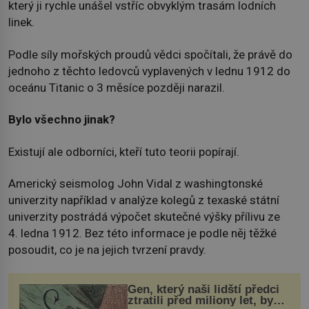
který ji rychle unášel vstříc obvyklým trasám lodních
linek.
Podle síly mořských proudů vědci spočítali, že právě do
jednoho z těchto ledovců vyplavených v lednu 1912 do
oceánu Titanic o 3 měsíce později narazil.
Bylo všechno jinak?
Existují ale odborníci, kteří tuto teorii popírají.
Americký seismolog John Vidal z washingtonské
univerzity například v analýze kolegů z texaské státní
univerzity postrádá výpočet skutečné výšky přílivu ze
4. ledna 1912. Bez této informace je podle něj těžké
posoudit, co je na jejich tvrzení pravdy.
Gen, který naši lidští předci
ztratili před miliony let, by