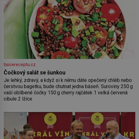
tisicereceptu.cz
Čočkový salát se šunkou
Je lehký, zdravý, a když si k němu dáte opečený chléb nebo
čerstvou bagetku, bude chutnat jedna báseň. Suroviny 250 g
vaší oblíbené čočky 150 g cherry rajčátek 1 velká červená
cibule 2 lžíce