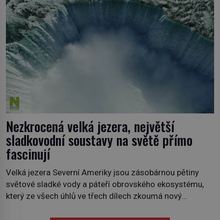
historička Bettany Hughes, se vydala prozkoumat
pozoruhodné úkazy, o kterých jste možná doposud
neslyšeli. Hora, […]
Nezkrocená velká jezera, největší
sladkovodní soustavy na světě přímo
fascinují
Velká jezera Severní Ameriky jsou zásobárnou pětiny
světové sladké vody a páteří obrovského ekosystému,
který ze všech úhlů ve třech dílech zkoumá nový
kanadský dokument Nezkrocená Velká jezera. V
premiéře jej uvidíte na Viasat Nature v pondělí 5.