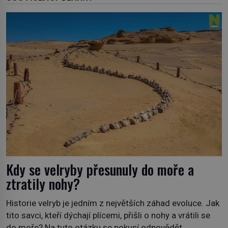
Kdy se velryby přesunuly do moře a
ztratily nohy?
Historie velryb je jedním z největších záhad evoluce. Jak
tito savci, kteří dýchají plícemi, přišli o nohy a vrátili se
do moře? Na tuto otázku se pokusí odpovědět