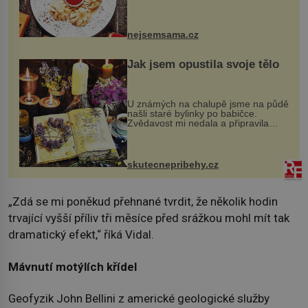
evropské a asijské chutě a díky tomu
vznikají rozmanité a chuťově bohaté
pokrmy, které rozhodně st...
nejsemsama.cz
Jak jsem opustila svoje tělo
U známých na chalupě jsme na půdě
našli staré bylinky po babičce.
Zvědavost mi nedala a připravila
jsem si z nich lektvar… Zimní pobyt
na chalupě se pro mě vlastní vinou
změnil v děsivý zážitek, na kt...
skutecnepribehy.cz
„Zdá se mi poněkud přehnané tvrdit, že několik hodin
trvající vyšší příliv tři měsíce před srážkou mohl mít tak
dramatický efekt,“ říká Vidal.
Mávnutí motýlích křídel
Geofyzik John Bellini z americké geologické služby