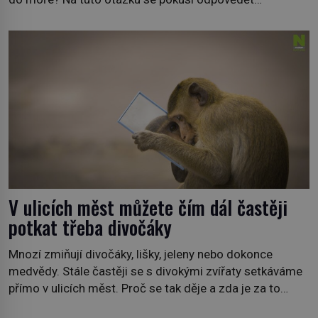
dokument Tajemné údolí velryb v Egyptě, který bude mít
premiéru ve čtvrtek 29. února ve 20:00 na televizní
stanici Viasat Nature. Všech 90 druhů dnes žijících
velryb […]
V ulicích měst můžete čím dál častěji
potkat třeba divočáky
Mnozí zmiňují divočáky, lišky, jeleny nebo dokonce
medvědy. Stále častěji se s divokými zvířaty setkáváme
přímo v ulicích měst. Proč se tak děje a zda je za to
někdo zodpovědný, to jsou otázky, které necháme na