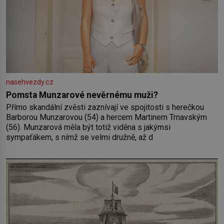
nasehvezdy.cz
Pomsta Munzarové nevěrnému muži?
Přímo skandální zvěsti zaznívají ve spojitosti s herečkou
Barborou Munzarovou (54) a hercem Martinem Trnavským
(56). Munzarová měla být totiž viděna s jakýmsi
sympaťákem, s nímž se velmi družně, až d