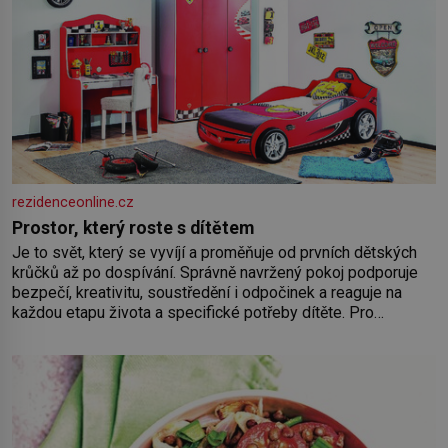
rezidenceonline.cz
Prostor, který roste s dítětem
Je to svět, který se vyvíjí a proměňuje od prvních dětských
krůčků až po dospívání. Správně navržený pokoj podporuje
bezpečí, kreativitu, soustředění i odpočinek a reaguje na
každou etapu života a specifické potřeby dítěte. Pro
nejmenší je klíčová jednoduchost, měkkost a bezpečí, proto
by pokoj miminka měl působit především klidně a útulně.
Předškolní věk je