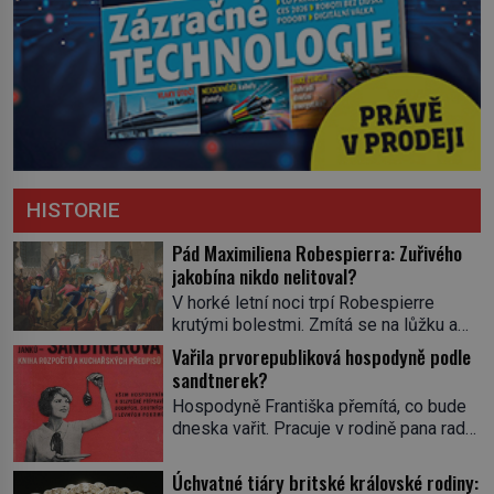
HISTORIE
Pád Maximiliena Robespierra: Zuřivého
jakobína nikdo nelitoval?
V horké letní noci trpí Robespierre
krutými bolestmi. Zmítá se na lůžku a
hlavou mu víří kolotoč myšlenek. Když
Vařila prvorepubliková hospodyně podle
se probere z mdlob, vzpomene si na
sandtnerek?
jednu z pařížských jasnovidek, kterou
Hospodyně Františka přemítá, co bude
před lety navštívil. Prorokovala mu
dneska vařit. Pracuje v rodině pana rady
tragický osud. Tehdy se jí vysmál.
a ten má mlsný jazýček. Zalistuje proto
„Robespierre to dotáhne hodně daleko,“
rychle v jedné ze „sandtnerek“.
Úchvatné tiáry britské královské rodiny:
prohlásil o něm jiný významný