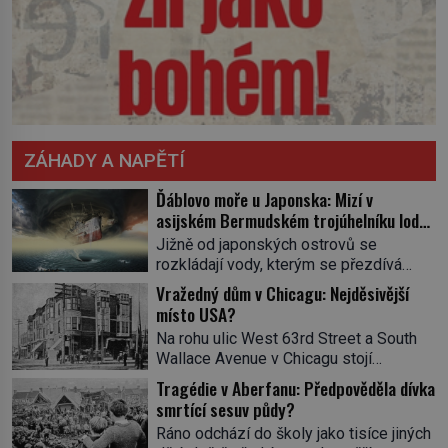
ZÁHADY A NAPĚTÍ
Ďáblovo moře u Japonska: Mizí v
asijském Bermudském trojúhelníku lodě
ve spárech neznámé síly?
Jižně od japonských ostrovů se
rozkládají vody, kterým se přezdívá
Ďáblovo moře. Vypráví se o lodích
Vražedný dům v Chicagu: Nejděsivější
mizejících beze stopy, podivných
místo USA?
světlech, zrádných proudech i mořských
Na rohu ulic West 63rd Street a South
dracích, kteří měli tyto končiny střežit už
Wallace Avenue v Chicagu stojí
v dávných legendách. Je tichomořský
nenápadná pošta. Nemá žádný speciální
Dračí trojúhelník skutečně prokletým
Tragédie v Aberfanu: Předpověděla dívka
nápis ani pamětní desku. A přesto prý
místem, nebo se zde jen nebezpečná
smrtící sesuv půdy?
místní zaměstnanci neradi chodí do
příroda proměnila v jednu z
Ráno odchází do školy jako tisíce jiných
sklepa. Právě tady totiž sídlil sériový
nejpůsobivějších námořních záhad? […]