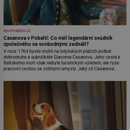
epochaplus.cz
Casanova v Pobaltí: Co měl legendární svůdník
společného se svobodnými zednáři?
V roce 1764 byste mohli na lotyšských plážích potkat
dobrodruha a sukničkáře Giacoma Casanovu. Jeho cesta k
Baltskému moři však nebyla turistickým výletem, ale ryze
pracovní cestou se zištnými úmysly. Jaký cíl Casanova
sledoval, když se například procházel uličkami lotyšské
Rigy? Casanova v Pobaltí kontaktoval tamní zednářské lóže.
Nebyl v této oblasti žádným nováčkem, protože do
zednářské