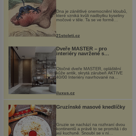
mohl pomoci s léčbou
„nemoci králů“
Dna je zánětlivé onemocnění kloubů,
které vzniká kvůli nadbytku kyseliny
močové v těle. Ta se ve formě
krystalků ukládá v blízkosti kloubů,
nejčastěji přitom postihuje palce na
nohou, a způsobuje bole...
21stoleti.cz
Dveře MASTER – pro
interiéry navržené s
rozumem i vášní!
Otočné dveře MASTER, opláštění
kůže antik, skrytá zárubeň AKTIVE
40/00 Interiéry navrhované na
zakázku často vyžadují atypické
rozměry nejen nábytku, ale i
otvorových prvků. Technické zázemí
iluxus.cz
dnes umož...
Gruzínské masové knedlíčky
Gruzie se nachází na rozhraní dvou
kontinentů a právě to se promítá i do
její kuchyně. Snoubí se v ní