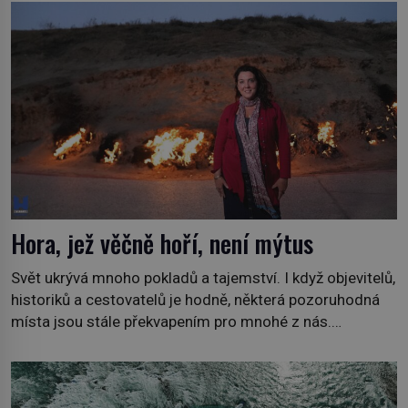
jiných. My se raději podíváme do jiných zemí a
prozkoumáme, jaká další zvířata po celém světě se
přizpůsobila životu […]
Hora, jež věčně hoří, není mýtus
Svět ukrývá mnoho pokladů a tajemství. I když objevitelů,
historiků a cestovatelů je hodně, některá pozoruhodná
místa jsou stále překvapením pro mnohé z nás.
Neprobádané místa Ázerbájdžánu, rozmanitá historie
Albánie či úchvatná atmosféra Kypru jsou jedny z míst,
která nám mají co nabídnout a vyprávět. Uznávaná