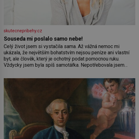
skutecnepribehy.cz
Souseda mi poslalo samo nebe!
Celý život jsem si vystačila sama. Až vážná nemoc mi
ukázala, že největším bohatstvím nejsou peníze ani vlastní
byt, ale člověk, který je ochotný podat pomocnou ruku.
Vždycky jsem byla spíš samotářka. Nepotřebovala jsem
kolem sebe partu kamarádek ani partnera. Stačily mi knihy,
práce a hlavně klid. Hned po studiích jsem odešla z rodného
města,