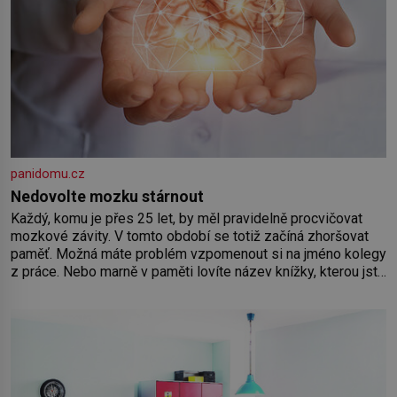
panidomu.cz
Nedovolte mozku stárnout
Každý, komu je přes 25 let, by měl pravidelně procvičovat
mozkové závity. V tomto období se totiž začíná zhoršovat
paměť. Možná máte problém vzpomenout si na jméno kolegy
z práce. Nebo marně v paměti lovíte název knížky, kterou jste
nedávno přečetli. Je to opravdu tak, s věkem jako kdyby se
paměť rozhodla stávkovat. Cvičte