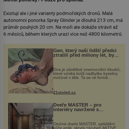
Existují ale i jiné varianty podmořských dronů. Malá
autonomní ponorka Spray Glinder je dlouhá 213 cm, má
průměr pouhých 20 cm. Na moři ale dokáže strávit až
6 měsíců, během kterých urazí více než 4800 kilometrů.
Gen, který naši lidští předci
ztratili před miliony let, by
mohl pomoci s léčbou
„nemoci králů“
Dna je zánětlivé onemocnění kloubů,
které vzniká kvůli nadbytku kyseliny
močové v těle. Ta se ve formě
krystalků ukládá v blízkosti kloubů,
nejčastěji přitom postihuje palce na
nohou, a způsobuje bole...
21stoleti.cz
Dveře MASTER – pro
interiéry navržené s
rozumem i vášní!
Otočné dveře MASTER, opláštění
kůže antik, skrytá zárubeň AKTIVE