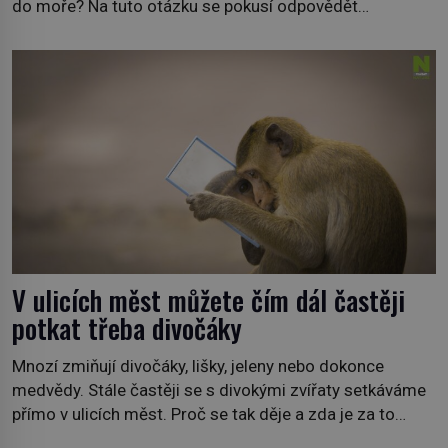
do moře? Na tuto otázku se pokusí odpovědět
dokument Tajemné údolí velryb v Egyptě, který bude mít
premiéru ve čtvrtek 29. února ve 20:00 na televizní
stanici Viasat Nature. Všech 90 druhů dnes žijících
velryb […]
V ulicích měst můžete čím dál častěji
potkat třeba divočáky
Mnozí zmiňují divočáky, lišky, jeleny nebo dokonce
medvědy. Stále častěji se s divokými zvířaty setkáváme
přímo v ulicích měst. Proč se tak děje a zda je za to
někdo zodpovědný, to jsou otázky, které necháme na