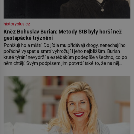
historyplus.cz
Kněz Bohuslav Burian: Metody StB byly horší než
gestapácké trýznění
Ponižují ho a mlátí. Do jídla mu přidávají drogy, nenechají ho
pořádně vyspat a smrtí vyhrožují i jeho nejbližším. Burian
kruté týrání nevydrží a estébákům podepíše všechno, co po
něm chtějí. Svým podpisem jim potvrdí také to, že na něj
během výslechů nikdo nevyvíjel fyzický ani psychický nátlak.
Syn brněnského řezníka chce být knězem a