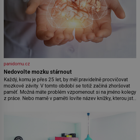
panidomu.cz
Nedovolte mozku stárnout
Každý, komu je přes 25 let, by měl pravidelně procvičovat
mozkové závity. V tomto období se totiž začíná zhoršovat
paměť. Možná máte problém vzpomenout si na jméno kolegy
z práce. Nebo marně v paměti lovíte název knížky, kterou jste
nedávno přečetli. Je to opravdu tak, s věkem jako kdyby se
paměť rozhodla stávkovat. Cvičte