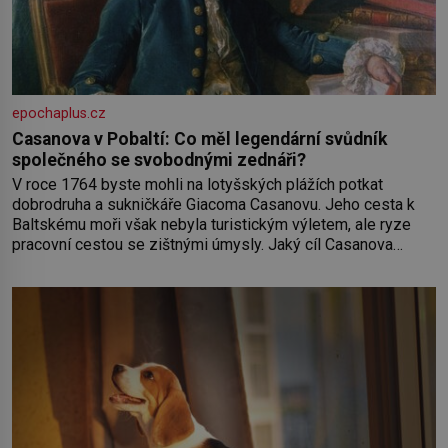
epochaplus.cz
Casanova v Pobaltí: Co měl legendární svůdník
společného se svobodnými zednáři?
V roce 1764 byste mohli na lotyšských plážích potkat
dobrodruha a sukničkáře Giacoma Casanovu. Jeho cesta k
Baltskému moři však nebyla turistickým výletem, ale ryze
pracovní cestou se zištnými úmysly. Jaký cíl Casanova
sledoval, když se například procházel uličkami lotyšské
Rigy? Casanova v Pobaltí kontaktoval tamní zednářské lóže.
Nebyl v této oblasti žádným nováčkem, protože do
zednářské