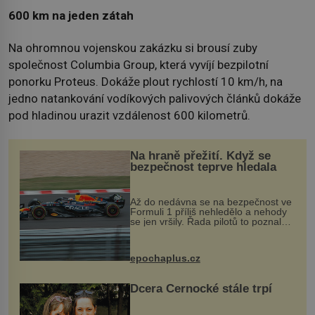
600 km na jeden zátah
Na ohromnou vojenskou zakázku si brousí zuby
společnost Columbia Group, která vyvíjí bezpilotní
ponorku Proteus. Dokáže plout rychlostí 10 km/h, na
jedno natankování vodíkových palivových článků dokáže
pod hladinou urazit vzdálenost 600 kilometrů.
Na hraně přežití. Když se
bezpečnost teprve hledala
Až do nedávna se na bezpečnost ve
Formuli 1 příliš nehledělo a nehody
se jen vršily. Řada pilotů to poznala
na vlastní kůži, často s trvalými
následky nebo bohužel i ztrátou
života. Dnes nepochopiteln...
epochaplus.cz
Dcera Černocké stále trpí