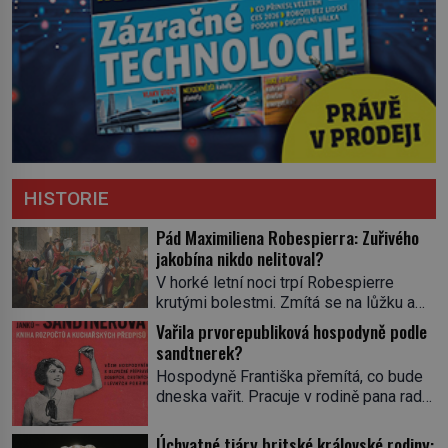
HISTORIE
Pád Maximiliena Robespierra: Zuřivého
jakobína nikdo nelitoval?
V horké letní noci trpí Robespierre
krutými bolestmi. Zmítá se na lůžku a
hlavou mu víří kolotoč myšlenek. Když
Vařila prvorepubliková hospodyně podle
se probere z mdlob, vzpomene si na
sandtnerek?
jednu z pařížských jasnovidek, kterou
Hospodyně Františka přemítá, co bude
před lety navštívil. Prorokovala mu
dneska vařit. Pracuje v rodině pana rady
tragický osud. Tehdy se jí vysmál.
a ten má mlsný jazýček. Zalistuje proto
„Robespierre to dotáhne hodně daleko,“
rychle v jedné ze „sandtnerek“.
Úchvatné tiáry britské královské rodiny:
prohlásil o něm jiný významný