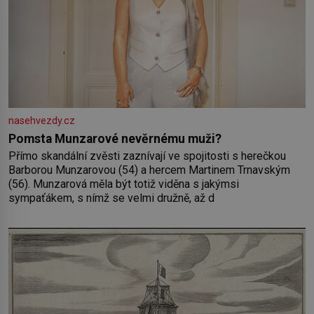
nasehvezdy.cz
Pomsta Munzarové nevěrnému muži?
Přímo skandální zvěsti zaznívají ve spojitosti s herečkou
Barborou Munzarovou (54) a hercem Martinem Trnavským
(56). Munzarová měla být totiž viděna s jakýmsi
sympaťákem, s nímž se velmi družně, až d