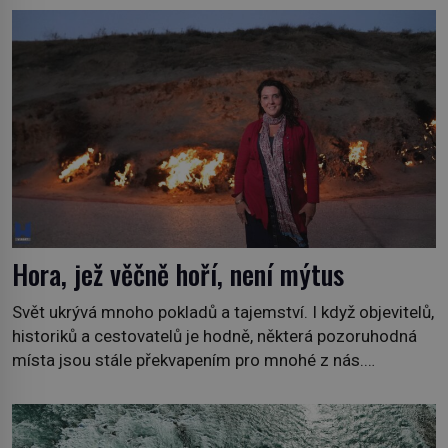
jiných. My se raději podíváme do jiných zemí a
prozkoumáme, jaká další zvířata po celém světě se
přizpůsobila životu […]
Hora, jež věčně hoří, není mýtus
Svět ukrývá mnoho pokladů a tajemství. I když objevitelů,
historiků a cestovatelů je hodně, některá pozoruhodná
místa jsou stále překvapením pro mnohé z nás.
Neprobádané místa Ázerbájdžánu, rozmanitá historie
Albánie či úchvatná atmosféra Kypru jsou jedny z míst,
která nám mají co nabídnout a vyprávět. Uznávaná