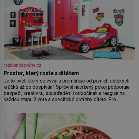
rezidenceonline.cz
Prostor, který roste s dítětem
Je to svět, který se vyvíjí a proměňuje od prvních dětských
krůčků až po dospívání. Správně navržený pokoj podporuje
bezpečí, kreativitu, soustředění i odpočinek a reaguje na
každou etapu života a specifické potřeby dítěte. Pro
nejmenší je klíčová jednoduchost, měkkost a bezpečí, proto
by pokoj miminka měl působit především klidně a útulně.
Předškolní věk je