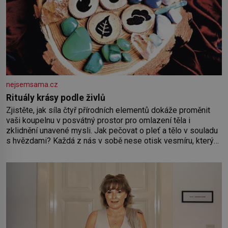
nejsemsama.cz
Rituály krásy podle živlů
Zjistěte, jak síla čtyř přírodních elementů dokáže proměnit
vaši koupelnu v posvátný prostor pro omlazení těla i
zklidnění unavené mysli. Jak pečovat o pleť a tělo v souladu
s hvězdami? Každá z nás v sobě nese otisk vesmíru, který
se projevuje nejen v naší povaze, ale i v potřebách naší
pokožky. Ohnivá znamení Ženy narozené ve znamení Berana,
Lva a Střelce v sobě nesou žár, odvahu a neutuchající elán.
Vaše