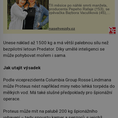
Tři měsíce po náhlé smrti manžela,
producenta Pepeho Rafaje (†53), se
zpěvačka Barbora Vaculíková (45),
dcera Petry Černocké (75), poprvé
ozvala veřejnosti. Na sociální síti
sdílela, že se snaží fung...
nasehvezdy.cz
Unese náklad až 1500 kg a má větší palebnou sílu než
bezpilotní letoun Predator. Díky umělé inteligenci se
může pohybovat mořem i sama.
Jak utajit výsadek
Podle viceprezidenta Columbia Group Rosse Lindmana
může Proteus nést například miny nebo lehká torpéda do
mělkých vod. Má také slušné předpoklady pro špionážní
operace.
Proteus může mít na palubě 200 kg špionážního
vybavení – tedy spoustu kamer a senzorů, s jejichž