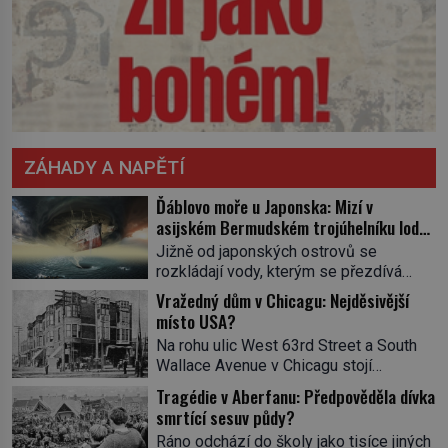
ZÁHADY A NAPĚTÍ
Ďáblovo moře u Japonska: Mizí v
asijském Bermudském trojúhelníku lodě
ve spárech neznámé síly?
Jižně od japonských ostrovů se
rozkládají vody, kterým se přezdívá
Ďáblovo moře. Vypráví se o lodích
Vražedný dům v Chicagu: Nejděsivější
mizejících beze stopy, podivných
místo USA?
světlech, zrádných proudech i mořských
Na rohu ulic West 63rd Street a South
dracích, kteří měli tyto končiny střežit už
Wallace Avenue v Chicagu stojí
v dávných legendách. Je tichomořský
nenápadná pošta. Nemá žádný speciální
Dračí trojúhelník skutečně prokletým
Tragédie v Aberfanu: Předpověděla dívka
nápis ani pamětní desku. A přesto prý
místem, nebo se zde jen nebezpečná
smrtící sesuv půdy?
místní zaměstnanci neradi chodí do
příroda proměnila v jednu z
Ráno odchází do školy jako tisíce jiných
sklepa. Právě tady totiž sídlil sériový