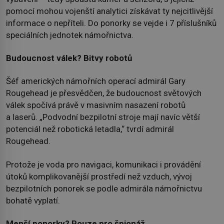
pomocí mohou vojenští analytici získávat ty nejcitlivější
informace o nepříteli. Do ponorky se vejde i 7 příslušníků
speciálních jednotek námořnictva.
Budoucnost válek? Bitvy robotů
Šéf amerických námořních operací admirál Gary
Rougehead je přesvědčen, že budoucnost světových
válek spočívá právě v masivním nasazení robotů
a laserů. „Podvodní bezpilotní stroje mají navíc větší
potenciál než robotická letadla,“ tvrdí admirál
Rougehead.
Protože je voda pro navigaci, komunikaci i provádění
útoků komplikovanější prostředí než vzduch, vývoj
bezpilotních ponorek se podle admirála námořnictvu
bohatě vyplatí.
Menší ponorky? Pouze pro špionáž