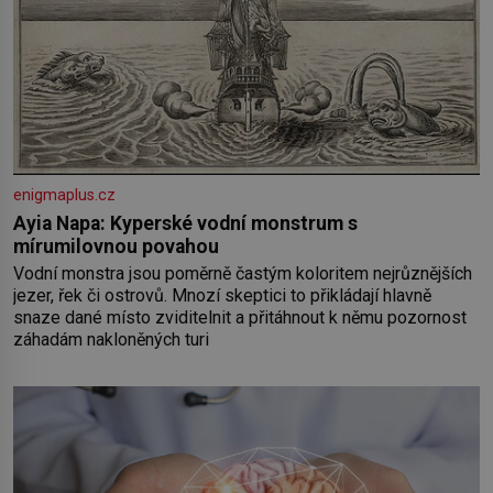
enigmaplus.cz
Ayia Napa: Kyperské vodní monstrum s
mírumilovnou povahou
Vodní monstra jsou poměrně častým koloritem nejrůznějších
jezer, řek či ostrovů. Mnozí skeptici to přikládají hlavně
snaze dané místo zviditelnit a přitáhnout k němu pozornost
záhadám nakloněných turi