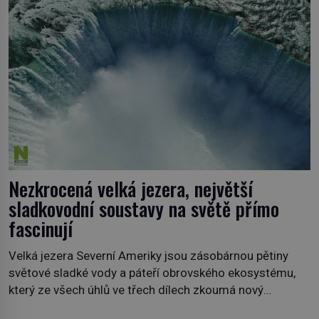
historička Bettany Hughes, se vydala prozkoumat
pozoruhodné úkazy, o kterých jste možná doposud
neslyšeli. Hora, […]
Nezkrocená velká jezera, největší
sladkovodní soustavy na světě přímo
fascinují
Velká jezera Severní Ameriky jsou zásobárnou pětiny
světové sladké vody a páteří obrovského ekosystému,
který ze všech úhlů ve třech dílech zkoumá nový
kanadský dokument Nezkrocená Velká jezera. V