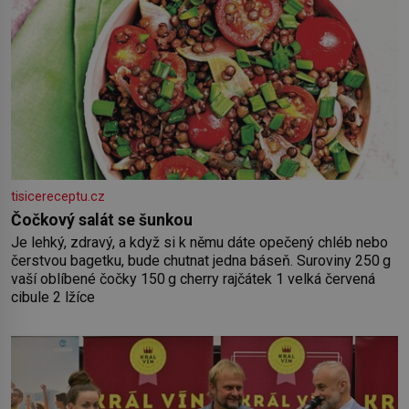
tisicereceptu.cz
Čočkový salát se šunkou
Je lehký, zdravý, a když si k němu dáte opečený chléb nebo
čerstvou bagetku, bude chutnat jedna báseň. Suroviny 250 g
vaší oblíbené čočky 150 g cherry rajčátek 1 velká červená
cibule 2 lžíce