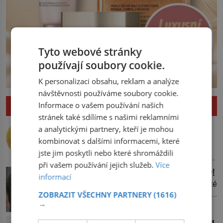
Tyto webové stránky
používají soubory cookie.
K personalizaci obsahu, reklam a analýze
návštěvnosti používáme soubory cookie.
Informace o vašem používání našich
ZAJÍMAVOSTI
stránek také sdílíme s našimi reklamními
Nejlepší úkryt pro Nobelovy ceny?
a analytickými partnery, kteří je mohou
Chemický roztok!
kombinovat s dalšími informacemi, které
Po dvou dlouhých letech otevírá dveře
jste jim poskytli nebo které shromáždili
své laboratoře. Oči prolétnou po stole,
při vašem používání jejich služeb.
Více
aby pak ulpěly na regálu, kde se nachází
Upíří jelen: Seznamte se, kabar pižmový!
informací
všemožné látky. Hledá žluto-oranžovou
Vypadá jako jelen, vlastní dlouhé špičaté
tekutinu, jakmile ji zahlédne, nesmírně
zuby, jeho pižmo najdeme v parfémech
ZOBRAZIT VŠECHNY PARTNERY
(1616)
se mu uleví. Teď může svůj plán
→
celého světa a narazit na něj je velice
dokončit. Pod termínem aqua regia se
těžké. Tato charakteristika sedí na
skrývá směs s názvem lučavka
Ledová expedice: Jak dostat kostku ledu