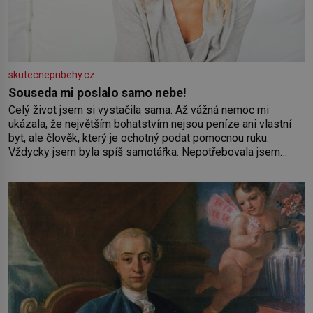
skutecnepribehy.cz
Souseda mi poslalo samo nebe!
Celý život jsem si vystačila sama. Až vážná nemoc mi
ukázala, že největším bohatstvím nejsou peníze ani vlastní
byt, ale člověk, který je ochotný podat pomocnou ruku.
Vždycky jsem byla spíš samotářka. Nepotřebovala jsem
kolem sebe partu kamarádek ani partnera. Stačily mi knihy,
práce a hlavně klid. Hned po studiích jsem odešla z rodného
města,