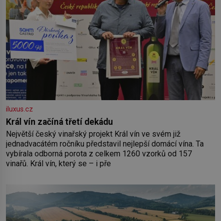
iluxus.cz
Král vín začíná třetí dekádu
Největší český vinařský projekt Král vín ve svém již
jednadvacátém ročníku představil nejlepší domácí vína. Ta
vybírala odborná porota z celkem 1260 vzorků od 157
vinařů. Král vín, který se – i pře