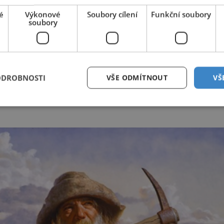
čce mnohem víc než samotní hledači drahého kovu vydělali
é
Výkonové
Soubory cílení
Funkční soubory
soubory
Jakmile se doslechl o nálezu zlata, skoupil vše, co by se
rodával.
ODROBNOSTI
VŠE ODMÍTNOUT
VŠ
vratnou částku odpovídající dnešnímu 1000 dolarů, tedy 22
dní potraviny. Jedno vajíčko by v dnešní měně stálo 25 dolarů