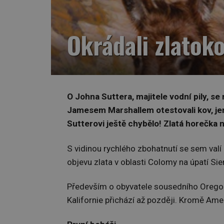
Okrádali zlatok
O Johna Suttera, majitele vodní pily, s
Jamesem Marshallem otestovali kov, jen
Sutterovi ještě chybělo! Zlatá horečka n
S vidinou rychlého zbohatnutí se sem valí m
objevu zlata v oblasti Colomy na úpatí Sie
Především o obyvatele sousedního Oregonu
Kalifornie přichází až později. Kromě Ame