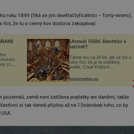
hu roku 1849 (říká se jim devětačtyřicátníci – forty-niners),
e říct, že tu o cenný kov doslova zakopávají.
BRANÍ
Utonuli říšští šlechtici v
latríně?
ého
Táhne mu na 20 let, ale už lze o
torickém
něm říct, že je to ostřílený
hny zcela
politik. Císař Fridrich
m se
Barbarossa proto posílá svého
Husově
syna a dědice Jindřicha VI. do
se mohou
historyplus.cz
Erfurtu, aby se stal
s...
prostředníkem při řešení sporu
m...
í pozemků, země není zatížena poplatky ani daněmi, takže
. Šťastlivci si tak denně přijdou až na 15násobek toho, co by
í USA.