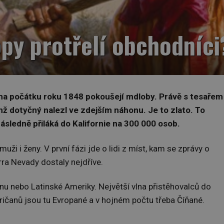
opy protřelí obchodníci
e na počátku roku 1848 pokoušejí mdloby. Právě s tesařem
ž dotyčný nalezl ve zdejším náhonu. Je to zlato. To
ásledně přiláká do Kalifornie na 300 000 osob.
uži i ženy. V první fázi jde o lidi z míst, kam se zprávy o
rra Nevady dostaly nejdříve.
 nebo Latinské Ameriky. Největší vlna přistěhovalců do
ričanů jsou tu Evropané a v hojném počtu třeba Číňané.