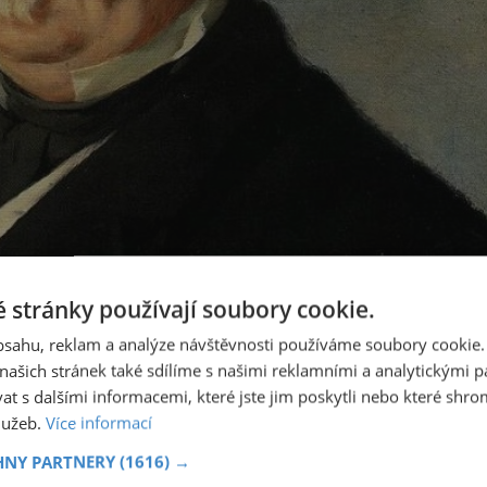
 stránky používají soubory cookie.
obsahu, reklam a analýze návštěvnosti používáme soubory cookie.
Sutter najde v náhonu zlato.
ašich stránek také sdílíme s našimi reklamními a analytickými par
 s dalšími informacemi, které jste jim poskytli nebo které shro
služeb.
Více informací
HNY PARTNERY
(1616) →
jí, je v Kalifornii předražené. Většina za ně utratí téměř vše,