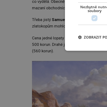
co vydělá. Obecně platí, že na zlaté hore
Nezbytně nutn
mazaní obchodníci.
soubory
Třeba jistý
Samuel Brannan
(1819–1889). 
zlatokopům mohlo hodit, a pak to draze p
ZOBRAZIT P
Cena jedné lopaty se tak vyšplhala na zá
500 korun. Drahé jsou v Kalifornii i zákla
(560 korun).