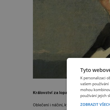
Tyto webové
K personalizaci 
John 
vašem používání n
mohou kombinovat
Království za lopatu
používání jejich 
ZOBRAZIT VŠEC
Oblečení i náčiní, které zlatokopové potřebu