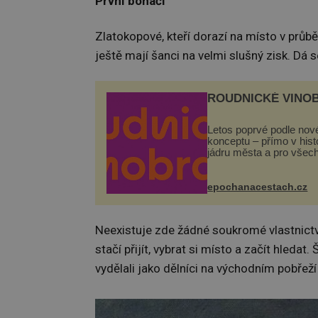
První boháči
Zlatokopové, kteří dorazí na místo v průbě
ještě mají šanci na velmi slušný zisk. Dá s
ROUDNICKÉ VINO
Letos poprvé podle nov
konceptu – přímo v his
jádru města a pro všec
zdarma. Hlavní progra
odehraje na Karlově a 
náměstí. Návštěvníci 
epochanacestach.cz
těšit na víno, burčák, pe
Neexistuje zde žádné soukromé vlastnictv
stačí přijít, vybrat si místo a začít hledat
vydělali jako dělníci na východním pobřež