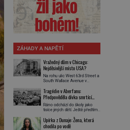
ZÁHADY A NAPĚTÍ
Vražedný dům v Chicagu:
Nejděsivější místo USA?
Na rohu ulic West 63rd Street a
South Wallace Avenue v
Chicagu stojí nenápadná pošta.
Tragédie v Aberfanu:
Nemá žádný speciální nápis ani
pamětní desku. A přesto prý
Předpověděla dívka smrtící
místní zaměstnanci neradi
sesuv půdy?
Ráno odchází do školy jako
chodí do sklepa. Právě tady
tisíce jiných dětí. Ještě předtím
totiž sídlil sériový vrah H. H.
se ale svěří matce s podivným
Holmes a také
Upírka z Dunaje: Žena, která
snem. Ve škole, kterou dobře
nejpropracovanější past na lidi
zná, tentokrát nevidí budovu ani
chodila po vodě
v dějinách americké
spolužáky. Místo nich se před ní