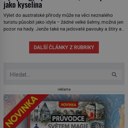
jako kyselina
Výlet do australské přírody může na věci neznalého
turistu působit jako idyla – žádné velké šelmy, možná jen
pozor na hady. Jenže také na jedovaté pavouky a štíry a
co už tuší málokdo, i na nenápadný keř se srdčitými listy.
Stačí letmý dotyk a ozve se pronikavá bolest, která
DALŠÍ ČLÁNKY Z RUBRIKY
přetrvává i týdny. Nenápadný tento […]
reklama