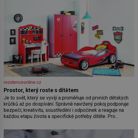
rezidenceonline.cz
Prostor, který roste s dítětem
Je to svět, který se vyvíjí a proměňuje od prvních dětských
krůčků až po dospívání. Správně navržený pokoj podporuje
bezpečí, kreativitu, soustředění i odpočinek a reaguje na
každou etapu života a specifické potřeby dítěte. Pro
nejmenší je klíčová jednoduchost, měkkost a bezpečí, proto
by pokoj miminka měl působit především klidně a útulně.
Předškolní věk je