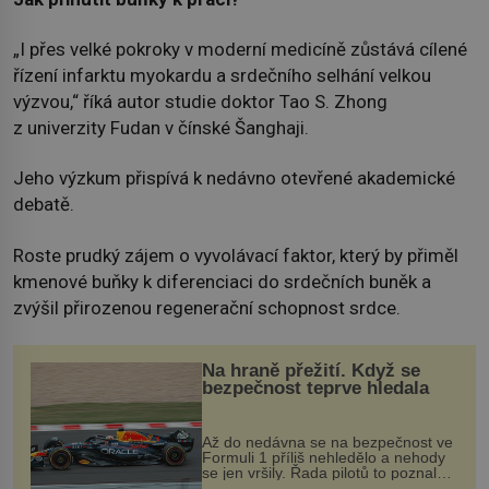
„I přes velké pokroky v moderní medicíně zůstává cílené
řízení infarktu myokardu a srdečního selhání velkou
výzvou,“ říká autor studie doktor Tao S. Zhong
z univerzity Fudan v čínské Šanghaji.
Jeho výzkum přispívá k nedávno otevřené akademické
debatě.
Roste prudký zájem o vyvolávací faktor, který by přiměl
kmenové buňky k diferenciaci do srdečních buněk a
zvýšil přirozenou regenerační schopnost srdce.
Na hraně přežití. Když se
bezpečnost teprve hledala
Až do nedávna se na bezpečnost ve
Formuli 1 příliš nehledělo a nehody
se jen vršily. Řada pilotů to poznala
na vlastní kůži, často s trvalými