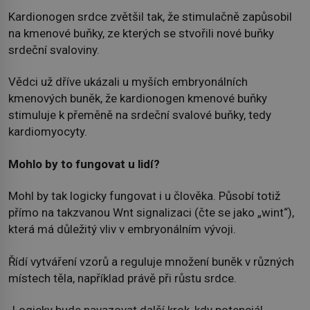
Kardionogen srdce zvětšil tak, že stimulačně zapůsobil
na kmenové buňky, ze kterých se stvořili nové buňky
srdeční svaloviny.
Vědci už dříve ukázali u myších embryonálních
kmenových buněk, že kardionogen kmenové buňky
stimuluje k přeměně na srdeční svalové buňky, tedy
kardiomyocyty.
Mohlo by to fungovat u lidí?
Mohl by tak logicky fungovat i u člověka. Působí totiž
přímo na takzvanou Wnt signalizaci (čte se jako „wint“),
která má důležitý vliv v embryonálním vývoji.
Řídí vytváření vzorů a reguluje množení buněk v různých
místech těla, například právě při růstu srdce.
„Logicky bude navazovat další krok, kdy potenciál