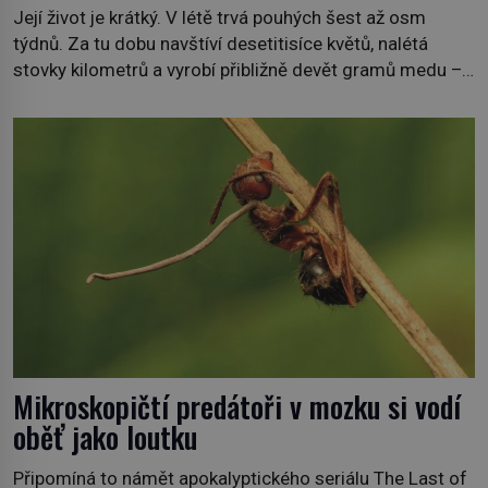
Její život je krátký. V létě trvá pouhých šest až osm
týdnů. Za tu dobu navštíví desetitisíce květů, nalétá
stovky kilometrů a vyrobí přibližně devět gramů medu –
zhruba jednu čajovou lžičku. Sama o sobě se může zdát
bezvýznamná. Teprve když se spojí s dalšími desítkami
tisíc příslušnic svého včelstva, vznikne jeden z
nejdokonalejších organismů […]
Mikroskopičtí predátoři v mozku si vodí
oběť jako loutku
Připomíná to námět apokalyptického seriálu The Last of