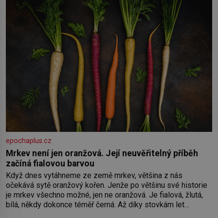
epochaplus.cz
Mrkev není jen oranžová. Její neuvěřitelný příběh
začíná fialovou barvou
Když dnes vytáhneme ze země mrkev, většina z nás
očekává sytě oranžový kořen. Jenže po většinu své historie
je mrkev všechno možné, jen ne oranžová. Je fialová, žlutá,
bílá, někdy dokonce téměř černá. Až díky stovkám let
pečlivého šlechtění se z ní stává zelenina, bez které si