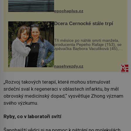
následky nebo bohužel i ztrátou
života. Dnes nepochopiteln...
epochaplus.cz
Dcera Černocké stále trpí
Tři měsíce po náhlé smrti manžela,
producenta Pepeho Rafaje (†53), se
zpěvačka Barbora Vaculíková (45),
dcera Petry Černocké (75), poprvé
ozvala veřejnosti. Na sociální síti
sdílela, že se snaží fung...
nasehvezdy.cz
„Rozvoj takových terapií, které mohou stimulovat
srdeční sval k regeneraci v oblastech infarktu, by měl
obrovský medicínský dopad,“ vysvětluje Zhong význam
svého výzkumu.
Ryby, co v laboratoři svítí
Šanghajští vědci si na pomoc k pátrání po molekulách,