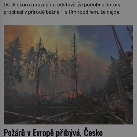
Us. A skoro mrazí při představě, že podobné horory
probíhají v přírodě běžně – s tím rozdílem, že nejde
pouze o infekce parazitickou houbou a že predátor
dokáže ovládat jen vývojově nesrovnatelně jednodušší
živočichy, než je člověk. Najít skutečné zombie není nic
nemožného ani v naší přírodě. […]
Požárů v Evropě přibývá, Česko