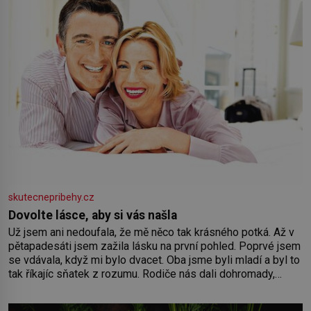
skutecnepribehy.cz
Dovolte lásce, aby si vás našla
Už jsem ani nedoufala, že mě něco tak krásného potká. Až v
pětapadesáti jsem zažila lásku na první pohled. Poprvé jsem
se vdávala, když mi bylo dvacet. Oba jsme byli mladí a byl to
tak říkajíc sňatek z rozumu. Rodiče nás dali dohromady,
Toník byl dobře zaopatřený mladý muž. Manželství nám
oběma moc nesvědčilo, brzy jsme zjistili, že