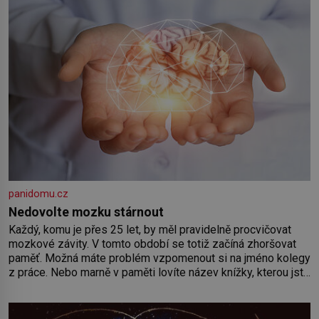
panidomu.cz
Nedovolte mozku stárnout
Každý, komu je přes 25 let, by měl pravidelně procvičovat
mozkové závity. V tomto období se totiž začíná zhoršovat
paměť. Možná máte problém vzpomenout si na jméno kolegy
z práce. Nebo marně v paměti lovíte název knížky, kterou jste
nedávno přečetli. Je to opravdu tak, s věkem jako kdyby se
paměť rozhodla stávkovat. Cvičte