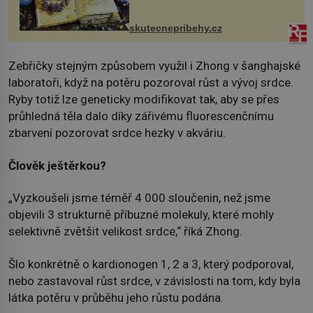
na chalupě se pro mě vlastní vinou
změnil v děsivý zážitek, na kt...
skutecnepribehy.cz
Zebřičky stejným způsobem využil i Zhong v šanghajské
laboratoři, když na potěru pozoroval růst a vývoj srdce.
Ryby totiž lze geneticky modifikovat tak, aby se přes
průhledná těla dalo díky zářivému fluorescenčnímu
zbarvení pozorovat srdce hezky v akváriu.
Člověk ještěrkou?
„Vyzkoušeli jsme téměř 4 000 sloučenin, než jsme
objevili 3 strukturně příbuzné molekuly, které mohly
selektivně zvětšit velikost srdce,“ říká Zhong.
Šlo konkrétně o kardionogen 1, 2 a 3, který podporoval,
nebo zastavoval růst srdce, v závislosti na tom, kdy byla
látka potěru v průběhu jeho růstu podána.