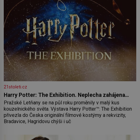
21stoleti.cz
Harry Potter: The Exhibition. Neplecha zahájena…
Pražské Letňany se na půl roku proměnily v malý kus
kouzelnického světa. Výstava Harry Potter™: The Exhibition
přivezla do Česka originální filmové kostýmy a rekvizity,
Bradavice, Hagridovu chýši i uč