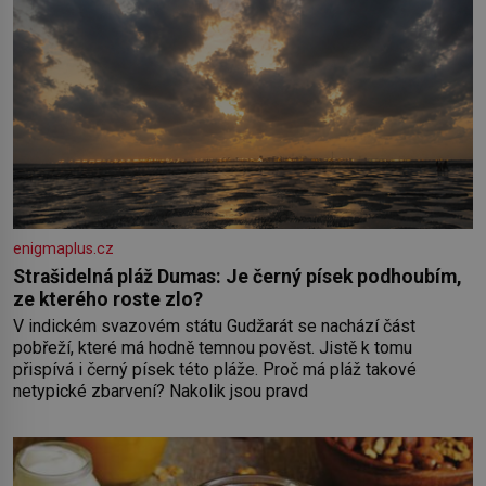
enigmaplus.cz
Strašidelná pláž Dumas: Je černý písek podhoubím,
ze kterého roste zlo?
V indickém svazovém státu Gudžarát se nachází část
pobřeží, které má hodně temnou pověst. Jistě k tomu
přispívá i černý písek této pláže. Proč má pláž takové
netypické zbarvení? Nakolik jsou pravd