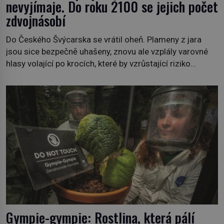
nevyjímaje. Do roku 2100 se jejich počet
zdvojnásobí
Do Českého Švýcarska se vrátil oheň. Plameny z jara
jsou sice bezpečně uhašeny, znovu ale vzplály varovné
hlasy volající po krocích, které by vzrůstající riziko
lesních požárů do budoucna minimalizovaly. Lesní
požáry už nejsou problémem pouze vzdáleného
Středomoří. S oteplujícím se klimatem, vysušenou
krajinou a desetiletími lidských zásahů se z nich stává
nový evropský normál […]
Gympie-gympie: Rostlina, která pálí