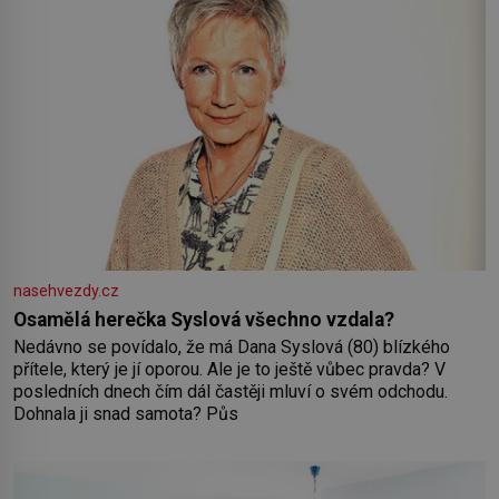
nasehvezdy.cz
Osamělá herečka Syslová všechno vzdala?
Nedávno se povídalo, že má Dana Syslová (80) blízkého
přítele, který je jí oporou. Ale je to ještě vůbec pravda? V
posledních dnech čím dál častěji mluví o svém odchodu.
Dohnala ji snad samota? Půs