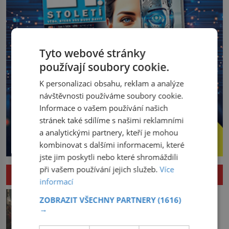
Tyto webové stránky
používají soubory cookie.
K personalizaci obsahu, reklam a analýze
návštěvnosti používáme soubory cookie.
Informace o vašem používání našich
stránek také sdílíme s našimi reklamními
a analytickými partnery, kteří je mohou
kombinovat s dalšími informacemi, které
jste jim poskytli nebo které shromáždili
při vašem používání jejich služeb.
Více
HISTORIE
informací
Pád Maximiliena Robespierra: Zuřivého
ZOBRAZIT VŠECHNY PARTNERY
(1616)
jakobína nikdo nelitoval?
→
V horké letní noci trpí Robespierre
krutými bolestmi. Zmítá se na lůžku a