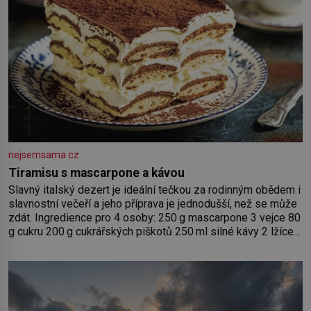
nejsemsama.cz
Tiramisu s mascarpone a kávou
Slavný italský dezert je ideální tečkou za rodinným obědem i
slavnostní večeří a jeho příprava je jednodušší, než se může
zdát. Ingredience pro 4 osoby: 250 g mascarpone 3 vejce 80
g cukru 200 g cukrářských piškotů 250 ml silné kávy 2 lžíce
amaretta kakao na posypání Postup: Oddělte žloutky od
bílků. Žloutky vyšlehejte s cukrem do světlé pěny a postupně
do nich vmíchejte mascarpone, aby vznikl hladký