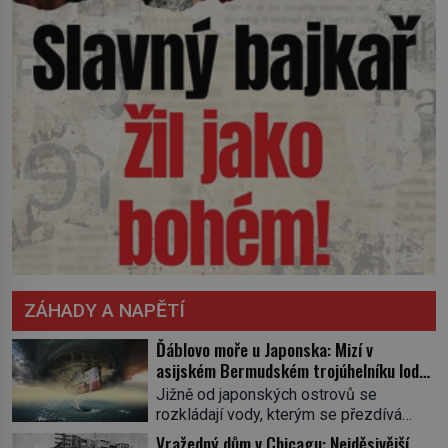
ZÁHADY A NAPĚTÍ
Ďáblovo moře u Japonska: Mizí v
asijském Bermudském trojúhelníku lodě
ve spárech neznámé síly?
Jižně od japonských ostrovů se
rozkládají vody, kterým se přezdívá
Ďáblovo moře. Vypráví se o lodích
Vražedný dům v Chicagu: Nejděsivější