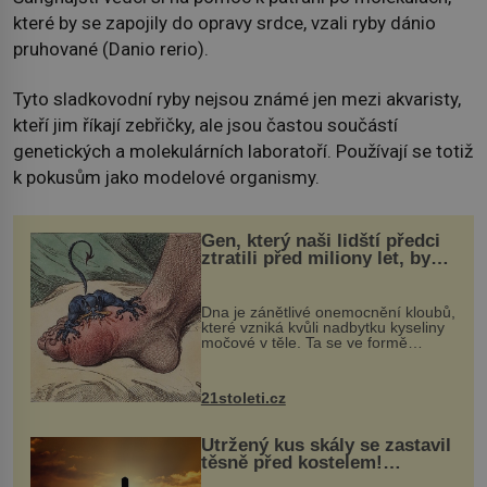
které by se zapojily do opravy srdce, vzali ryby dánio
pruhované (Danio rerio).
Tyto sladkovodní ryby nejsou známé jen mezi akvaristy,
kteří jim říkají zebřičky, ale jsou častou součástí
genetických a molekulárních laboratoří. Používají se totiž
k pokusům jako modelové organismy.
Gen, který naši lidští předci
ztratili před miliony let, by
mohl pomoci s léčbou
„nemoci králů“
Dna je zánětlivé onemocnění kloubů,
které vzniká kvůli nadbytku kyseliny
močové v těle. Ta se ve formě
krystalků ukládá v blízkosti kloubů,
nejčastěji přitom postihuje palce na
nohou, a způsobuje bole...
21stoleti.cz
Utržený kus skály se zastavil
těsně před kostelem!
Ochránila ho boží síla?