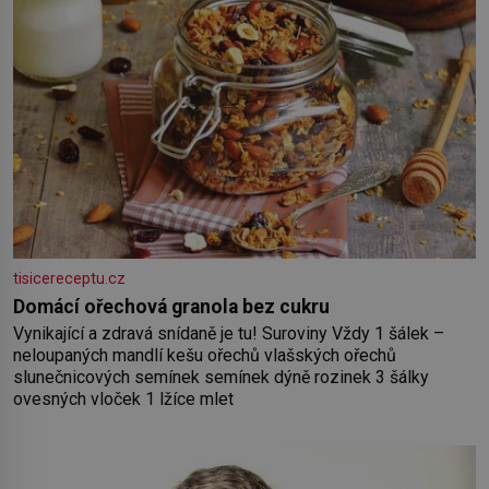
tisicereceptu.cz
Domácí ořechová granola bez cukru
Vynikající a zdravá snídaně je tu! Suroviny Vždy 1 šálek –
neloupaných mandlí kešu ořechů vlašských ořechů
slunečnicových semínek semínek dýně rozinek 3 šálky
ovesných vloček 1 lžíce mlet