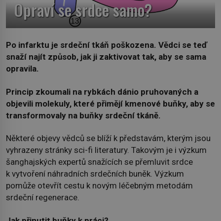
Opraví se srdce samo?
Po infarktu je srdeční tkáň poškozena. Vědci se teď
snaží najít způsob, jak ji zaktivovat tak, aby se sama
opravila.
Princip zkoumali na rybkách dánio pruhovaných a
objevili molekuly, které přimějí kmenové buňky, aby se
transformovaly na buňky srdeční tkáně.
Některé objevy vědců se blíží k představám, kterým jsou
vyhrazeny stránky sci-fi literatury. Takovým je i výzkum
šanghajských expertů snažících se přemluvit srdce
k vytvoření náhradních srdečních buněk. Výzkum
pomůže otevřít cestu k novým léčebným metodám
srdeční regenerace.
Jak přinutit buňky k práci?