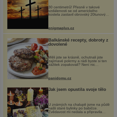
30 centimetrů! Přesně v takové
vzdálenosti se od amerického
kostela zastavil obrovský 20tunový
balvan, který se v květnu 2014
nečekaně odtrhl od nedaleké skály
při její demolici. Podle místních stojí
enigmaplus.cz
...
Balkánské recepty, dobroty z
dovolené
Měli jste se krásně, ochutnali jste
zajímavé pokrmy a rádi byste si ten
zážitek zopakovali? Není nic
snazšího. Pljeskavica (10 porcí)
Možná jste ji ochutnali na dovolené v
bývalé Jugoslávii, lze ji vi...
panidomu.cz
Jak jsem opustila svoje tělo
U známých na chalupě jsme na půdě
našli staré bylinky po babičce.
Zvědavost mi nedala a připravila
jsem si z nich lektvar… Zimní pobyt