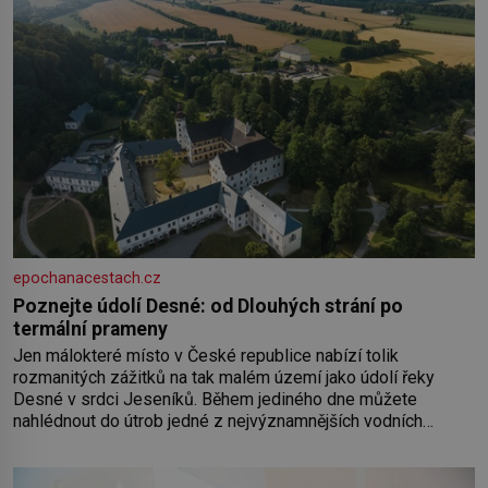
epochanacestach.cz
Poznejte údolí Desné: od Dlouhých strání po
termální prameny
Jen málokteré místo v České republice nabízí tolik
rozmanitých zážitků na tak malém území jako údolí řeky
Desné v srdci Jeseníků. Během jediného dne můžete
nahlédnout do útrob jedné z nejvýznamnějších vodních
elektráren v Evropě, vydat se na horské hřebeny, projet se na
koloběžce a den zakončit poznáváním památek ve Velkých
Losinách nebo v termálním