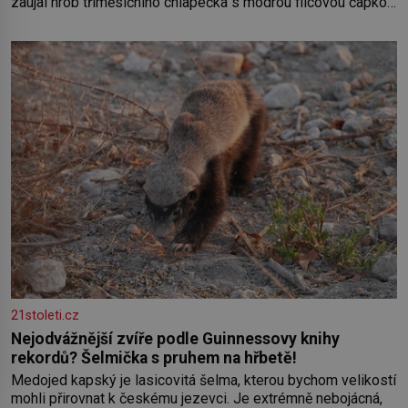
zaujal hrob tříměsíčního chlapečka s modrou filcovou čapkou,
z níž se draly blonďaté vlásky. Fakt, že jsou těla dávných lidí
nesmírně dobře zachovalá, přičítají odborníci zdejším
klimatickým podmínkám. Sucho, prosolené písky a extrémně
21stoleti.cz
Nejodvážnější zvíře podle Guinnessovy knihy
rekordů? Šelmička s pruhem na hřbetě!
Medojed kapský je lasicovitá šelma, kterou bychom velikostí
mohli přirovnat k českému jezevci. Je extrémně nebojácná,