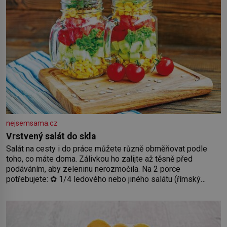
nejsemsama.cz
Vrstvený salát do skla
Salát na cesty i do práce můžete různě obměňovat podle
toho, co máte doma. Zálivkou ho zalijte až těsně před
podáváním, aby zeleninu nerozmočila. Na 2 porce
potřebujete: ✿ 1/4 ledového nebo jiného salátu (římský
salát, polníček…) ✿ 1 malá konzerva kukuřice ✿ ½ okurky ✿
2 rajčata Zálivka: ✿ 4 lžíce olivového oleje ✿ 1 lžíci citronové
šťávy ✿ ½ stroužku