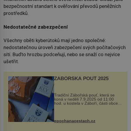
bezpečnostní standart k ověřování převodů peněžních
prostředků.
Nedostatečné zabezpečení
Všechny oběti kyberútoků mají jedno společné:
nedostatečnou úroveň zabezpečení svých počítačových
sítí. Buďto hrozbu podceňují, nebo se snaží co nejvíce
ušetřit.
ZÁBOŘSKÁ POUŤ 2025
Tradiční Zábořská pouť, která se
koná v neděli 7.9.2025 od 11:00
hod. u kostela v Záboří, části obce
Kly u Mělníka. V programu naleznete
komentovanou prohlídku kostela,
dobovou hudbu, řemesla, atrakce...
epochanacestach.cz