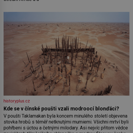
historyplus.cz
Kde se v čínské poušti vzali modroocí blonďáci?
V poušti Taklamakan byla koncem minulého století objevena
stovka hrobů s téměř netknutými mumiemi. Všichni mrtví byli
pohřbeni s úctou a četnými milodary. Asi nejvíc přitom vědce