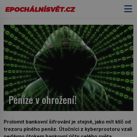
Peníze v ohrožení!
Prolomit bankovní šifrování je stejné, jako mít klíč od
trezoru plného peněz. Útočníci z kyberprostoru vzali
nedávno útokem bankovní účty celého světa.