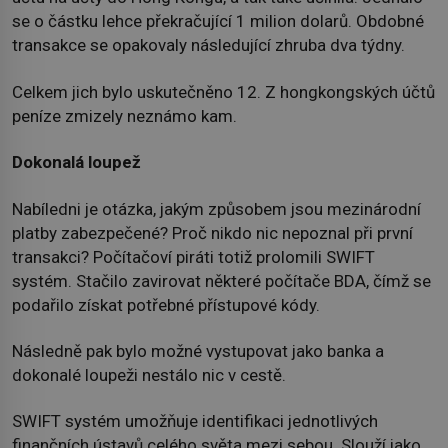
se o částku lehce překračující 1 milion dolarů. Obdobné
transakce se opakovaly následující zhruba dva týdny.
Celkem jich bylo uskutečněno 12. Z hongkongských účtů
peníze zmizely neznámo kam.
Dokonalá loupež
Nabíledni je otázka, jakým způsobem jsou mezinárodní
platby zabezpečené? Proč nikdo nic nepoznal při první
transakci? Počítačoví piráti totiž prolomili SWIFT
systém. Stačilo zavirovat některé počítače BDA, čímž se
podařilo získat potřebné přístupové kódy.
Následně pak bylo možné vystupovat jako banka a
dokonalé loupeži nestálo nic v cestě.
SWIFT systém umožňuje identifikaci jednotlivých
finančních ústavů celého světa mezi sebou. Slouží jako