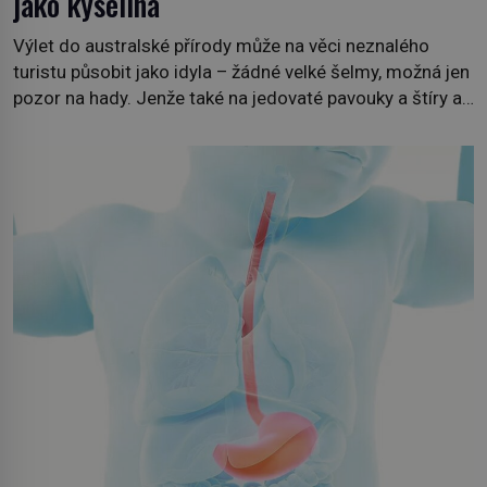
jako kyselina
Výlet do australské přírody může na věci neznalého
turistu působit jako idyla – žádné velké šelmy, možná jen
pozor na hady. Jenže také na jedovaté pavouky a štíry a
co už tuší málokdo, i na nenápadný keř se srdčitými listy.
Stačí letmý dotyk a ozve se pronikavá bolest, která
přetrvává i týdny. Nenápadný tento […]