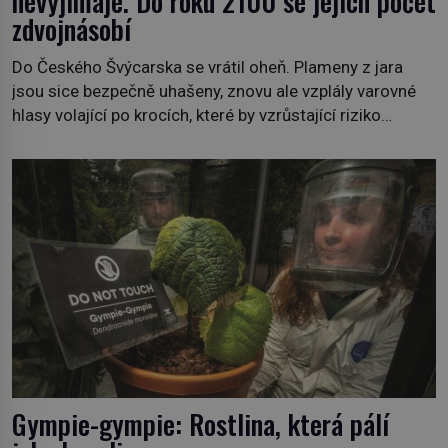
nevyjímaje. Do roku 2100 se jejich počet
zdvojnásobí
Do Českého Švýcarska se vrátil oheň. Plameny z jara
jsou sice bezpečně uhašeny, znovu ale vzplály varovné
hlasy volající po krocích, které by vzrůstající riziko
lesních požárů do budoucna minimalizovaly. Lesní
požáry už nejsou problémem pouze vzdáleného
Středomoří. S oteplujícím se klimatem, vysušenou
krajinou a desetiletími lidských zásahů se z nich stává
nový evropský normál […]
Gympie-gympie: Rostlina, která pálí