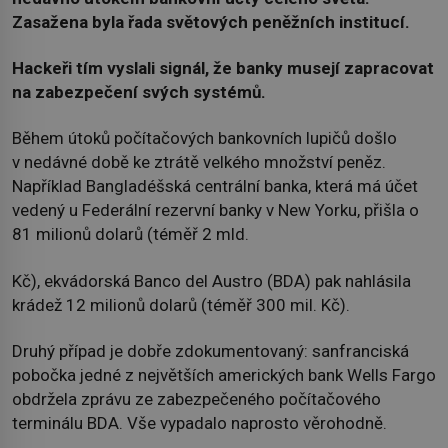
Zasažena byla řada světových peněžních institucí.
Hackeři tím vyslali signál, že banky musejí zapracovat
na zabezpečení svých systémů.
Během útoků počítačových bankovních lupičů došlo
v nedávné době ke ztrátě velkého množství peněz.
Například Bangladéšská centrální banka, která má účet
vedený u Federální rezervní banky v New Yorku, přišla o
81 milionů dolarů (téměř 2 mld.
Kč), ekvádorská Banco del Austro (BDA) pak nahlásila
krádež 12 milionů dolarů (téměř 300 mil. Kč).
Druhý případ je dobře zdokumentovaný: sanfranciská
pobočka jedné z největších amerických bank Wells Fargo
obdržela zprávu ze zabezpečeného počítačového
terminálu BDA. Vše vypadalo naprosto věrohodně.