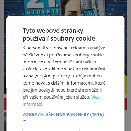
Tyto webové stránky
používají soubory cookie.
K personalizaci obsahu, reklam a analýze
návštěvnosti používáme soubory cookie.
Informace o vašem používání našich
stránek také sdílíme s našimi reklamními
a analytickými partnery, kteří je mohou
kombinovat s dalšími informacemi, které
jste jim poskytli nebo které shromáždili
při vašem používání jejich služeb.
Více
HISTORIE
informací
ZOBRAZIT VŠECHNY PARTNERY
(1616)
Pád Maximiliena Robespierra: Zuřivého
→
jakobína nikdo nelitoval?
V horké letní noci trpí Robespierre