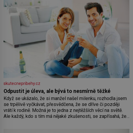
skutecnepribehy.cz
Odpustit je úleva, ale bývá to nesmírně těžké
Když se ukázalo, že si manžel našel milenku, rozhodla jsem
se trpělivě vyčkávat, přesvědčena, že se dříve či později
vrátí k rodině. Možná je to jedna z nejtěžších věcí na světě.
Ale každý, kdo s tím má nějaké zkušenosti, se zapřísahá, že
pokud odpustíte, znatelně se vám uleví. Když se ke mně
doneslo, že si manžel pořídil milenku,