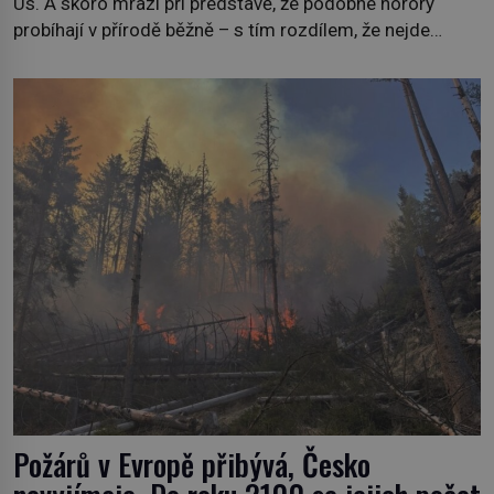
Us. A skoro mrazí při představě, že podobné horory
probíhají v přírodě běžně – s tím rozdílem, že nejde
pouze o infekce parazitickou houbou a že predátor
dokáže ovládat jen vývojově nesrovnatelně jednodušší
živočichy, než je člověk. Najít skutečné zombie není nic
nemožného ani v naší přírodě. […]
Požárů v Evropě přibývá, Česko