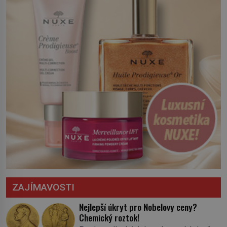
království. Zajistit hodlá především
severní hranici. Na […]
ZAJÍMAVOSTI
Nejlepší úkryt pro Nobelovy ceny?
Chemický roztok!