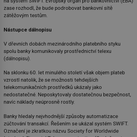
na systém SWIFT. Evropský orgán pro bankovnictví (EBA)
zase rozhodl, že bude podrobovat bankovní sítě
zátěžovým testům.
Nástupce dálnopisu
V dřevních dobách mezinárodního platebního styku
spolu banky komunikovaly prostřednictví telexu
(dálnopisu).
Na sklonku 60. let minulého století však objem plateb
vzrostl natolik, že se možnosti tehdejších
telekomunikačních prostředků ukázaly jako
nedostatečné. Neposkytovaly dostatečnou bezpečnost,
navíc náklady neúprosně rostly.
Banky hledaly nejvhodnější způsoby automatizace
zúčtování transakcí. Řešením se ukázal systém SWIFT.
Označení je zkratkou názvu Society for Worldwide