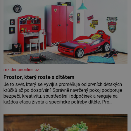
rezidenceonline.cz
Prostor, který roste s dítětem
Je to svět, který se vyvíjí a proměňuje od prvních dětských
krůčků až po dospívání. Správně navržený pokoj podporuje
bezpečí, kreativitu, soustředění i odpočinek a reaguje na
každou etapu života a specifické potřeby dítěte. Pro
nejmenší je klíčová jednoduchost, měkkost a bezpečí, proto
by pokoj miminka měl působit především klidně a útulně.
Předškolní věk je