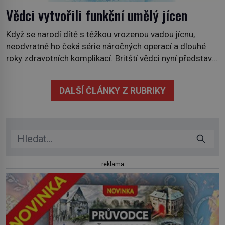
Vědci vytvořili funkční umělý jícen
Když se narodí dítě s těžkou vrozenou vadou jícnu,
neodvratně ho čeká série náročných operací a dlouhé
roky zdravotních komplikací. Britští vědci nyní představili
technologii, která by jednou mohla nabídnout jiné řešení.
V laboratoři se jim podařilo vypěstovat funkční náhradu
DALŠÍ ČLÁNKY Z RUBRIKY
části jícnu, která úspěšně obstála v testech na zvířatech.
Jícen je svalová trubice, spojující […]
reklama