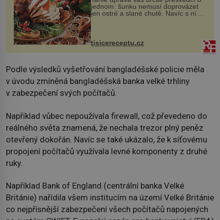
jednom: šunku nemusí doprovázet
jen ostré a slané chutě. Navíc s ní
nakrmíte poměrně hodně hladových
krků. Ingredience sádlo 3 kg šunky
vcelku 3 stroužky česneku hl...
tisicereceptu.cz
Podle výsledků vyšetřování bangladéšské policie měla
v úvodu zmíněná bangladéšská banka velké trhliny
v zabezpečení svých počítačů.
Například vůbec nepoužívala firewall, což převedeno do
reálného světa znamená, že nechala trezor plný peněz
otevřený dokořán. Navíc se také ukázalo, že k síťovému
propojení počítačů využívala levné komponenty z druhé
ruky.
Například Bank of England (centrální banka Velké
Británie) nařídila všem institucím na území Velké Británie
co nejpřísnější zabezpečení všech počítačů napojených