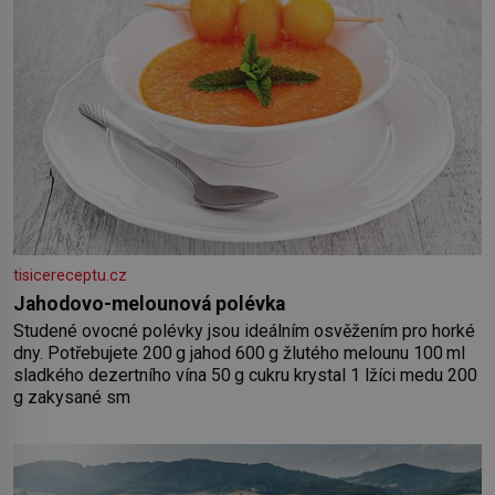
tisicereceptu.cz
Jahodovo-melounová polévka
Studené ovocné polévky jsou ideálním osvěžením pro horké
dny. Potřebujete 200 g jahod 600 g žlutého melounu 100 ml
sladkého dezertního vína 50 g cukru krystal 1 lžíci medu 200
g zakysané sm