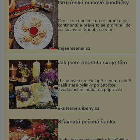
Gruzínské masové knedlíčky
Gruzie se nachází na rozhraní dvou
kontinentů a právě to se promítá i do
její kuchyně. Snoubí se v ní
evropské a asijské chutě a díky tomu
vznikají rozmanité a chuťově bohaté
pokrmy, které rozhodně st...
nejsemsama.cz
Jak jsem opustila svoje tělo
U známých na chalupě jsme na půdě
našli staré bylinky po babičce.
Zvědavost mi nedala a připravila
jsem si z nich lektvar… Zimní pobyt
na chalupě se pro mě vlastní vinou
změnil v děsivý zážitek, na kt...
skutecnepribehy.cz
Šťavnatá pečená šunka
Tahle úprava vás určitě přesvědčí o