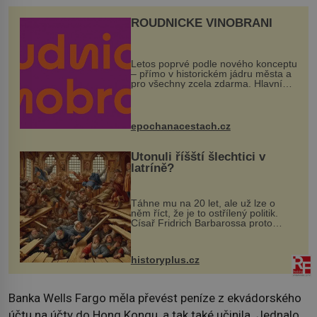
ROUDNICKÉ VINOBRANÍ
Letos poprvé podle nového konceptu
– přímo v historickém jádru města a
pro všechny zcela zdarma. Hlavní
program se odehraje na Karlově a
Husově náměstí. Návštěvníci se
mohou těšit na víno, burčák, pes...
epochanacestach.cz
Utonuli říšští šlechtici v
latríně?
Táhne mu na 20 let, ale už lze o
něm říct, že je to ostřílený politik.
Císař Fridrich Barbarossa proto
posílá svého syna a dědice Jindřicha
VI. do Erfurtu, aby se stal
prostředníkem při řešení sporu m...
historyplus.cz
Banka Wells Fargo měla převést peníze z ekvádorského
účtu na účty do Hong Kongu, a tak také učinila. Jednalo