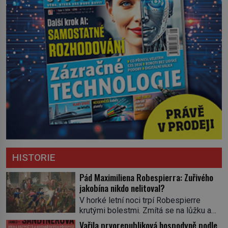
HISTORIE
Pád Maximiliena Robespierra: Zuřivého
jakobína nikdo nelitoval?
V horké letní noci trpí Robespierre
krutými bolestmi. Zmítá se na lůžku a
hlavou mu víří kolotoč myšlenek. Když
Vařila prvorepubliková hospodyně podle