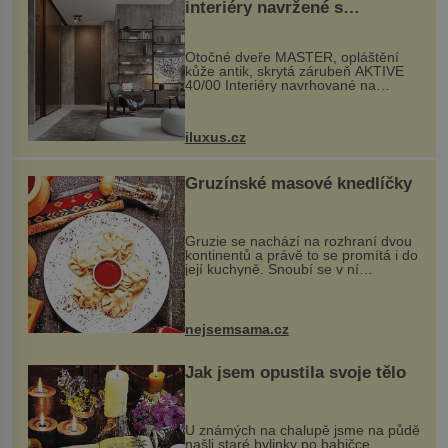
interiéry navržené s
rozumem i vášní!
Otočné dveře MASTER, opláštění
kůže antik, skrytá zárubeň AKTIVE
40/00 Interiéry navrhované na
zakázku často vyžadují atypické
rozměry nejen nábytku, ale i
otvorových prvků. Technické zázemí
iluxus.cz
dnes umož...
Gruzínské masové knedlíčky
Gruzie se nachází na rozhraní dvou
kontinentů a právě to se promítá i do
její kuchyně. Snoubí se v ní
evropské a asijské chutě a díky tomu
vznikají rozmanité a chuťově bohaté
pokrmy, které rozhodně st...
nejsemsama.cz
Jak jsem opustila svoje tělo
U známých na chalupě jsme na půdě
našli staré bylinky po babičce.