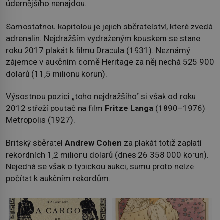
údernějšího nenajdou.
Samostatnou kapitolou je jejich sběratelství, které zvedá
adrenalin. Nejdražším vydraženým kouskem se stane
roku 2017 plakát k filmu Dracula (1931). Neznámý
zájemce v aukčním domě Heritage za něj nechá 525 900
dolarů (11,5 milionu korun).
Výsostnou pozici „toho nejdražšího“ si však od roku
2012 střeží poutač na film
Fritze Langa
(1890–1976)
Metropolis (1927).
Britský sběratel
Andrew Cohen
za plakát totiž zaplatí
rekordních 1,2 milionu dolarů (dnes 26 358 000 korun).
Nejedná se však o typickou aukci, sumu proto nelze
počítat k aukčním rekordům.