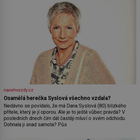
nasehvezdy.cz
Osamělá herečka Syslová všechno vzdala?
Nedávno se povídalo, že má Dana Syslová (80) blízkého
přítele, který je jí oporou. Ale je to ještě vůbec pravda? V
posledních dnech čím dál častěji mluví o svém odchodu.
Dohnala ji snad samota? Půs