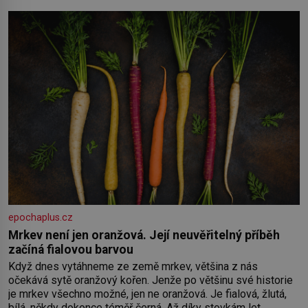
oběma moc nesvědčilo, brzy jsme zjistili, že
epochaplus.cz
Mrkev není jen oranžová. Její neuvěřitelný příběh
začíná fialovou barvou
Když dnes vytáhneme ze země mrkev, většina z nás
očekává sytě oranžový kořen. Jenže po většinu své historie
je mrkev všechno možné, jen ne oranžová. Je fialová, žlutá,
bílá, někdy dokonce téměř černá. Až díky stovkám let