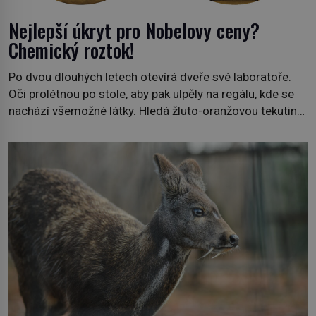
Nejlepší úkryt pro Nobelovy ceny?
Chemický roztok!
Po dvou dlouhých letech otevírá dveře své laboratoře.
Oči prolétnou po stole, aby pak ulpěly na regálu, kde se
nachází všemožné látky. Hledá žluto-oranžovou tekutinu,
jakmile ji zahlédne, nesmírně se mu uleví. Teď může svůj
plán dokončit. Pod termínem aqua regia se skrývá
směs s názvem lučavka královská. Svůj přídomek nemá
pro nic za nic, […]