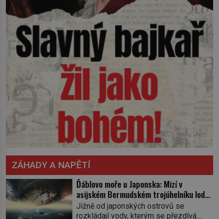
ZÁHADY A NAPĚTÍ
Ďáblovo moře u Japonska: Mizí v
asijském Bermudském trojúhelníku lodě
ve spárech neznámé síly?
Jižně od japonských ostrovů se
rozkládají vody, kterým se přezdívá