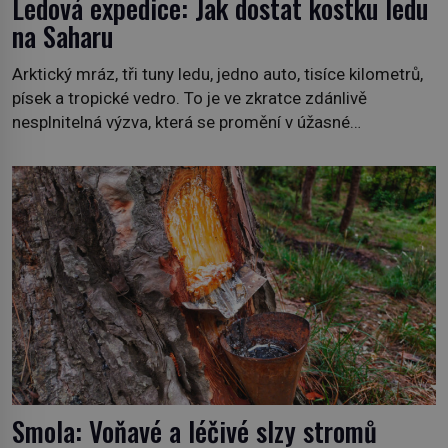
Ledová expedice: Jak dostat kostku ledu
na Saharu
Arktický mráz, tři tuny ledu, jedno auto, tisíce kilometrů,
písek a tropické vedro. To je ve zkratce zdánlivě
nesplnitelná výzva, která se promění v úžasné
dobrodružství a důkaz, že nic není nemožné. Vše začíná
na podzim 1958 jako hec. Rádio Luxembourg přichází s
neobvyklou výzvou. Tomu, kdo dokáže dopravit ze
severního polárního kruhu na […]
Smola: Voňavé a léčivé slzy stromů