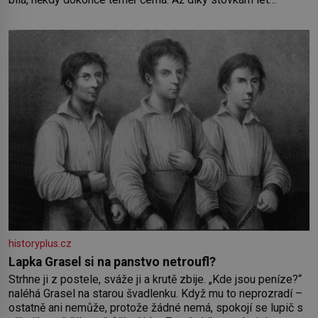
pečlivého šlechtění se z ní stává zelenina, bez které si
českou zahradu ani nedokážeme představit. Její příběh je
historyplus.cz
Lapka Grasel si na panstvo netroufl?
Strhne ji z postele, sváže ji a krutě zbije. „Kde jsou peníze?“
naléhá Grasel na starou švadlenku. Když mu to neprozradí –
ostatně ani nemůže, protože žádné nemá, spokojí se lupič s