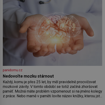
Předškolní věk je
panidomu.cz
Nedovolte mozku stárnout
Každý, komu je přes 25 let, by měl pravidelně procvičovat
mozkové závity. V tomto období se totiž začíná zhoršovat
paměť. Možná máte problém vzpomenout si na jméno kolegy
z práce. Nebo marně v paměti lovíte název knížky, kterou jste
nedávno přečetli. Je to opravdu tak, s věkem jako kdyby se