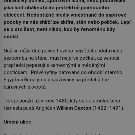
Uhrančivý pohled, sportovní ikona, nebo postavička
jako lunt oháknutá do perfektně padnoucího
oblečení. Nedostižné ideály vměstnané do papírové
podoby na nás shlíží ze skříní, stěn nebo poliček. Lepí
se o sto šest, není nikdo, kdo by fenoménu kdy
odolal.
Než si může dítě pověsit svého největšího idola nebo
sexbombu na stěnu, musí nejprve počkat, až se naši
prapředci popasují s kamennými a měděnými
destičkami. Právě rytiny datované do období starého
Egypta a Říma jsou považovány na předchůdce
barevných skvostů.
Tisk je použit až v roce 1480, kdy se do uměleckého
řemesla pustí Angličan
William Caxton
(1422–1491).
Umění ulice