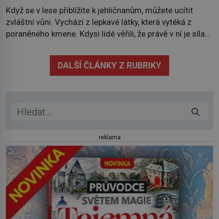
Když se v lese přiblížíte k jehličnanům, můžete ucítit
zvláštní vůni. Vychází z lepkavé látky, která vytéká z
poraněného kmene. Kdysi lidé věřili, že právě v ní je síla
stromu. Smola také patří k nejstarším surovinám, s nimiž
lidstvo pracovalo. Chrání strom před infekcí, hmyzem a
DALŠÍ ČLÁNKY Z RUBRIKY
vysycháním. Dá se říct, že je to přírodní […]
reklama