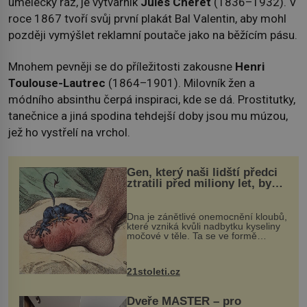
umělecký ráz, je výtvarník
Jules Chéret
(1836–1932). V
roce 1867 tvoří svůj první plakát Bal Valentin, aby mohl
později vymýšlet reklamní poutače jako na běžícím pásu.
Mnohem pevněji se do příležitosti zakousne
Henri
Toulouse-Lautrec
(1864–1901). Milovník žen a
módního absinthu čerpá inspiraci, kde se dá. Prostitutky,
tanečnice a jiná spodina tehdejší doby jsou mu múzou,
jež ho vystřelí na vrchol.
Gen, který naši lidští předci
ztratili před miliony let, by
mohl pomoci s léčbou
„nemoci králů“
Dna je zánětlivé onemocnění kloubů,
které vzniká kvůli nadbytku kyseliny
močové v těle. Ta se ve formě
krystalků ukládá v blízkosti kloubů,
nejčastěji přitom postihuje palce na
nohou, a způsobuje bole...
21stoleti.cz
Dveře MASTER – pro