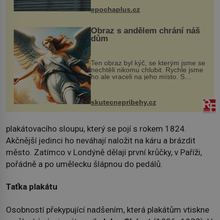
života. Dnes nepochopiteln...
epochaplus.cz
Obraz s andělem chrání náš
dům
Ten obraz byl kýč, se kterým jsme se
nechtěli nikomu chlubit. Rychle jsme
ho ale vraceli na jeho místo. S
manželem Vaškem jsme si pořídili
chaloupku, takový domek na severu
Čech, kde jsme si naplánova...
skutecnepribehy.cz
plakátovacího sloupu, který se pojí s rokem 1824.
Akčnější jedinci ho neváhají naložit na káru a brázdit
město. Zatímco v Londýně dělají první krůčky, v Paříži,
pořádně a po umělecku šlápnou do pedálů.
Taťka plakátu
Osobností překypující nadšením, která plakátům vtiskne