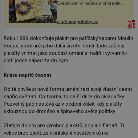
Zvědavost mi nedala a připravila
jsem si z nich lektvar… Zimní pobyt
na chalupě se pro mě vlastní vinou
změnil v děsivý zážitek, na kt...
skutecnepribehy.cz
Roku 1889 dokončuje plakát pro pařížský kabaret Moulin
Rouge, který určí jeho další životní směr. Lidé začínají
plakáty vnímat jako součást umění a malíři i výtvarníci
chrlí jeden nápad za druhým.
Krása napříč časem
Od té chvíle si nová forma umění razí svojí vlastní cestu
napříč světem. Co tvorba, to další dílek do skládačky.
Pozvolný pád nastává až v období válek, kdy plakáty
sklouznou do drsného a špinavého světa politiky.
Zlatým dolem pro výrobce plakátů jsou ale filmaři. Ti
velice brzo zjistí, že k přilákání návštěvníků nic