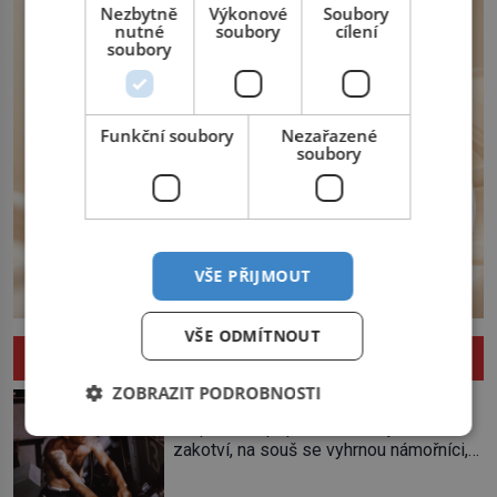
Nezbytně
Výkonové
Soubory
nutné
soubory
cílení
soubory
Funkční soubory
Nezařazené
soubory
VŠE PŘIJMOUT
VŠE ODMÍTNOUT
ZAJÍMAVOSTI
ZOBRAZIT PODROBNOSTI
Kde se vzalo námořnické tetování?
Do přístavu připlouvá loď, a jakmile
zakotví, na souš se vyhrnou námořníci,
aby utišili žízeň i chtíč. Jdou oním
zvláštním houpavým krokem. A kdyby je