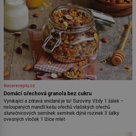
tisicereceptu.cz
Domácí ořechová granola bez cukru
Vynikající a zdravá snídaně je tu! Suroviny Vždy 1 šálek –
neloupaných mandlí kešu ořechů vlašských ořechů
slunečnicových semínek semínek dýně rozinek 3 šálky
ovesných vloček 1 lžíce mlet