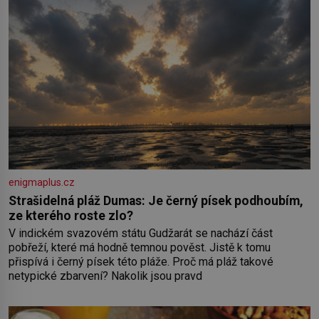
enigmaplus.cz
Strašidelná pláž Dumas: Je černý písek podhoubím,
ze kterého roste zlo?
V indickém svazovém státu Gudžarát se nachází část
pobřeží, které má hodně temnou pověst. Jistě k tomu
přispívá i černý písek této pláže. Proč má pláž takové
netypické zbarvení? Nakolik jsou pravd