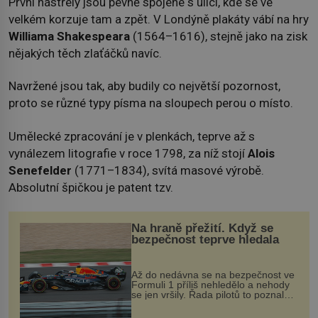
První nástřely jsou pevně spojené s ulicí, kde se ve
velkém korzuje tam a zpět. V Londýně plakáty vábí na hry
Williama Shakespeara
(1564–1616), stejně jako na zisk
nějakých těch zlaťáčků navíc.
Navržené jsou tak, aby budily co největší pozornost,
proto se různé typy písma na sloupech perou o místo.
Umělecké zpracování je v plenkách, teprve až s
vynálezem litografie v roce 1798, za níž stojí
Alois
Senefelder
(1771–1834), svítá masové výrobě.
Absolutní špičkou je patent tzv.
Na hraně přežití. Když se
bezpečnost teprve hledala
Až do nedávna se na bezpečnost ve
Formuli 1 příliš nehledělo a nehody
se jen vršily. Řada pilotů to poznala
na vlastní kůži, často s trvalými
následky nebo bohužel i ztrátou