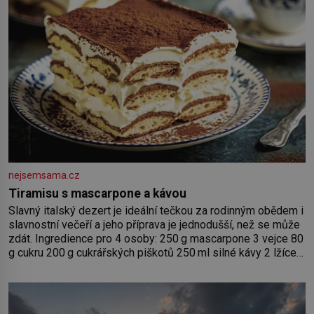
nejsemsama.cz
Tiramisu s mascarpone a kávou
Slavný italský dezert je ideální tečkou za rodinným obědem i
slavnostní večeří a jeho příprava je jednodušší, než se může
zdát. Ingredience pro 4 osoby: 250 g mascarpone 3 vejce 80
g cukru 200 g cukrářských piškotů 250 ml silné kávy 2 lžíce
amaretta kakao na posypání Postup: Oddělte žloutky od
bílků. Žloutky vyšlehejte s cukrem do světlé pěny a postupně
do nich vmíchejte mascarpone, aby vznikl hladký