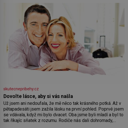
skutecnepribehy.cz
Dovolte lásce, aby si vás našla
Už jsem ani nedoufala, že mě něco tak krásného potká. Až v
pětapadesáti jsem zažila lásku na první pohled. Poprvé jsem
se vdávala, když mi bylo dvacet. Oba jsme byli mladí a byl to
tak říkajíc sňatek z rozumu. Rodiče nás dali dohromady,
Toník byl dobře zaopatřený mladý muž. Manželství nám