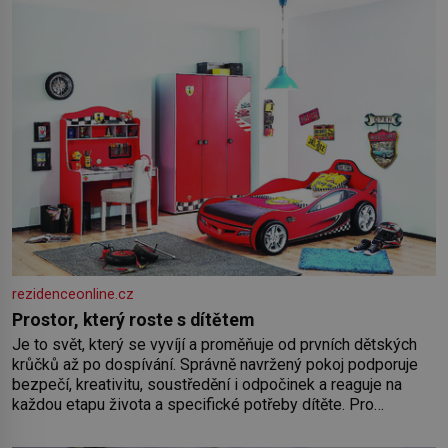
rezidenceonline.cz
Prostor, který roste s dítětem
Je to svět, který se vyvíjí a proměňuje od prvních dětských
krůčků až po dospívání. Správně navržený pokoj podporuje
bezpečí, kreativitu, soustředění i odpočinek a reaguje na
každou etapu života a specifické potřeby dítěte. Pro
nejmenší je klíčová jednoduchost, měkkost a bezpečí, proto
by pokoj miminka měl působit především klidně a útulně.