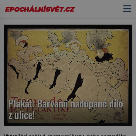
Plakát: Barvami nadupané dílo
z ulice!