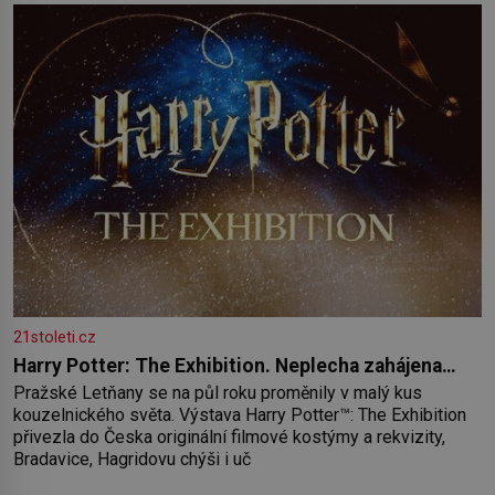
paměť rozhodla stávkovat. Cvičte
21stoleti.cz
Harry Potter: The Exhibition. Neplecha zahájena…
Pražské Letňany se na půl roku proměnily v malý kus
kouzelnického světa. Výstava Harry Potter™: The Exhibition
přivezla do Česka originální filmové kostýmy a rekvizity,
Bradavice, Hagridovu chýši i uč