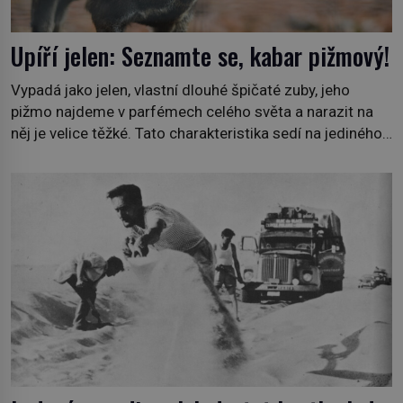
Upíří jelen: Seznamte se, kabar pižmový!
Vypadá jako jelen, vlastní dlouhé špičaté zuby, jeho
pižmo najdeme v parfémech celého světa a narazit na
něj je velice těžké. Tato charakteristika sedí na jediného
zástupce zvířecí říše – kabara pižmového. V Evropě ho
jako první popíše švédský botanik Carl Linné (1707–
1778), jenže v Asii o něm ví už celá staletí. Zvíře
připomíná jelena, v kohoutku dosahuje […]