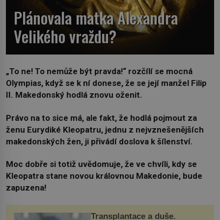
Plánovala matka Alexandra
Velikého vraždu?
„
To ne! To nemůže být pravda!“
rozčílí se mocná
Olympias, když se k ní donese, že se její manžel Filip
II. Makedonský hodlá znovu oženit.
Právo na to sice má, ale fakt, že hodlá pojmout za
ženu Eurydiké Kleopatru, jednu z nejvznešenějších
makedonských žen, ji přivádí doslova k šílenství.
Moc dobře si totiž uvědomuje, že ve chvíli, kdy se
Kleopatra stane novou královnou Makedonie, bude
zapuzena!
Transplantace a duše.