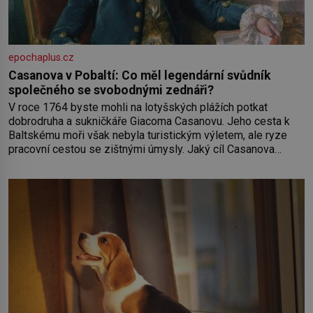
epochaplus.cz
Casanova v Pobaltí: Co měl legendární svůdník
společného se svobodnými zednáři?
V roce 1764 byste mohli na lotyšských plážích potkat
dobrodruha a sukničkáře Giacoma Casanovu. Jeho cesta k
Baltskému moři však nebyla turistickým výletem, ale ryze
pracovní cestou se zištnými úmysly. Jaký cíl Casanova
sledoval, když se například procházel uličkami lotyšské
Rigy? Casanova v Pobaltí kontaktoval tamní zednářské lóže.
Nebyl v této oblasti žádným nováčkem, protože do
zednářské