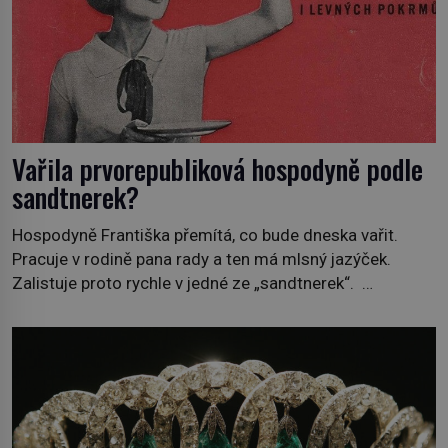
Vařila prvorepubliková hospodyně podle
sandtnerek?
Hospodyně Františka přemítá, co bude dneska vařit.
Pracuje v rodině pana rady a ten má mlsný jazýček.
Zalistuje proto rychle v jedné ze „sandtnerek“.
„Zaplaťpánbůh, že už nemusíme chodit s lístky,“
povzdechne si směrem ke služce, kterou má v kuchyni k
ruce. Ještě v prvních letech nové republiky fungoval kvůli
nedostatku zboží přídělový systém. […]