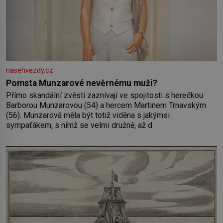
nasehvezdy.cz
Pomsta Munzarové nevěrnému muži?
Přímo skandální zvěsti zaznívají ve spojitosti s herečkou
Barborou Munzarovou (54) a hercem Martinem Trnavským
(56). Munzarová měla být totiž viděna s jakýmsi
sympaťákem, s nímž se velmi družně, až d