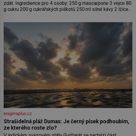
zdát. Ingredience pro 4 osoby: 250 g mascarpone 3 vejce 80
g cukru 200 g cukrářských piškotů 250 ml silné kávy 2 lžíce
amaretta kakao na posypání Postup: Oddělte žloutky od
bílků. Žloutky vyšlehejte s cukrem do světlé pěny a postupně
do nich vmíchejte mascarpone, aby vznikl hladký
enigmaplus.cz
Strašidelná pláž Dumas: Je černý písek podhoubím,
ze kterého roste zlo?
V indickém svazovém státu Gudžarát se nachází část