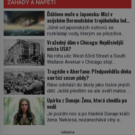
ZÁHADY A NAPĚTÍ
Ďáblovo moře u Japonska: Mizí v
asijském Bermudském trojúhelníku lodě
ve spárech neznámé síly?
Jižně od japonských ostrovů se
rozkládají vody, kterým se přezdívá
Ďáblovo moře. Vypráví se o lodích
Vražedný dům v Chicagu: Nejděsivější
mizejících beze stopy, podivných
místo USA?
světlech, zrádných proudech i mořských
Na rohu ulic West 63rd Street a South
dracích, kteří měli tyto končiny střežit už
Wallace Avenue v Chicagu stojí
v dávných legendách. Je tichomořský
nenápadná pošta. Nemá žádný speciální
Dračí trojúhelník skutečně prokletým
Tragédie v Aberfanu: Předpověděla dívka
nápis ani pamětní desku. A přesto prý
místem, nebo se zde jen nebezpečná
smrtící sesuv půdy?
místní zaměstnanci neradi chodí do
příroda proměnila v jednu z
Ráno odchází do školy jako tisíce jiných
sklepa. Právě tady totiž sídlil sériový
nejpůsobivějších námořních záhad? […]
dětí. Ještě předtím se ale svěří matce s
vrah H. H. Holmes a také
podivným snem. Ve škole, kterou dobře
nejpropracovanější past na lidi
Upírka z Dunaje: Žena, která chodila po
zná, tentokrát nevidí budovu ani
v dějinách americké kriminalistiky.
vodě
spolužáky. Místo nich se před ní tyčí
Herman Webster Mudgett (1861–1896)
Je pozdní noc a po hladině Dunaje kráčí
cosi temného. O několik hodin později je
přijíždí […]
žena. Neklesá, nezanechává vlny a
mrtvá. Mohla devítiletá Zahlédla vlastní
pohybuje se tiše, jako by černá voda
osud? Dne 21. října 1966 se velšská
pod ní byla dlažbou. Muž, který ji z
reklama
vesnice Aberfan […]