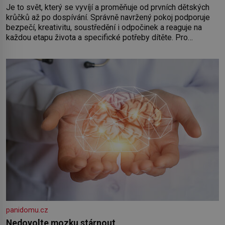
Je to svět, který se vyvíjí a proměňuje od prvních dětských
krůčků až po dospívání. Správně navržený pokoj podporuje
bezpečí, kreativitu, soustředění i odpočinek a reaguje na
každou etapu života a specifické potřeby dítěte. Pro
nejmenší je klíčová jednoduchost, měkkost a bezpečí, proto
by pokoj miminka měl působit především klidně a útulně.
Předškolní věk je
panidomu.cz
Nedovolte mozku stárnout