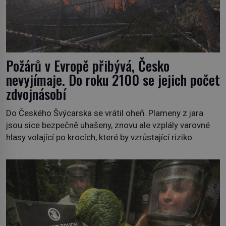
Požárů v Evropě přibývá, Česko
nevyjímaje. Do roku 2100 se jejich počet
zdvojnásobí
Do Českého Švýcarska se vrátil oheň. Plameny z jara
jsou sice bezpečně uhašeny, znovu ale vzplály varovné
hlasy volající po krocích, které by vzrůstající riziko
lesních požárů do budoucna minimalizovaly. Lesní
požáry už nejsou problémem pouze vzdáleného
Středomoří. S oteplujícím se klimatem, vysušenou
krajinou a desetiletími lidských zásahů se z nich stává
nový evropský normál […]