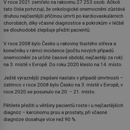
V roce 2021 zemřelo na rakovinu 27 253 osob. Ačkoli
tato čísla potvrzují, že onkologické onemocnění zůstává
druhou nejčastější příčinou úmrtí po kardiovaskulárních
chorobách, díky včasné diagnostice a pokrokům v léčbě
se dlouhodobě zlepšuje přežití pacientů.
V roce 2008 bylo Česko u rakoviny tlustého střeva a
konečníku v rámci incidence (počtu nových případů
onemocnění za určité časové období, nejčastěji za rok)
na 3. místě v Evropě. Do roku 2020 kleslo na 14. místo.
Ještě výraznější zlepšení nastalo v případě úmrtnosti –
zatímco v roce 2008 bylo Česko na 3. místě v Evropě, v
roce 2020 se posunulo na 20. – 21. místo.
Pětileté přežití u většiny pacientů roste i u nejčastějších
diagnóz – karcinomu prsu a prostaty, při včasné
diagnóze dosahuje více než 90 %.