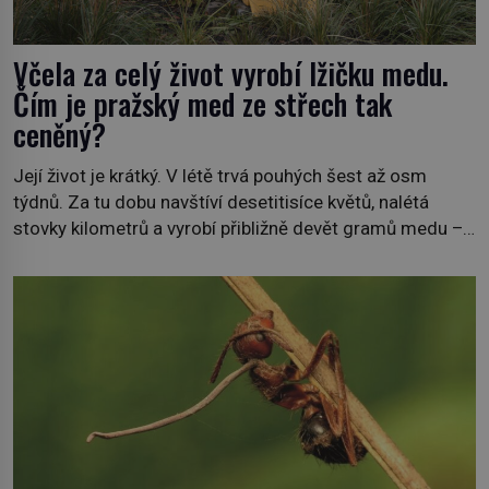
Včela za celý život vyrobí lžičku medu.
Čím je pražský med ze střech tak
ceněný?
Její život je krátký. V létě trvá pouhých šest až osm
týdnů. Za tu dobu navštíví desetitisíce květů, nalétá
stovky kilometrů a vyrobí přibližně devět gramů medu –
zhruba jednu čajovou lžičku. Sama o sobě se může zdát
bezvýznamná. Teprve když se spojí s dalšími desítkami
tisíc příslušnic svého včelstva, vznikne jeden z
nejdokonalejších organismů […]