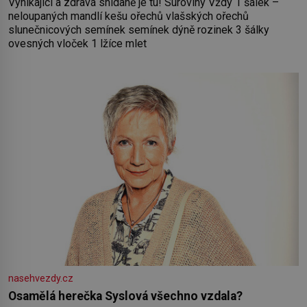
Vynikající a zdravá snídaně je tu! Suroviny Vždy 1 šálek –
neloupaných mandlí kešu ořechů vlašských ořechů
slunečnicových semínek semínek dýně rozinek 3 šálky
ovesných vloček 1 lžíce mlet
nasehvezdy.cz
Osamělá herečka Syslová všechno vzdala?