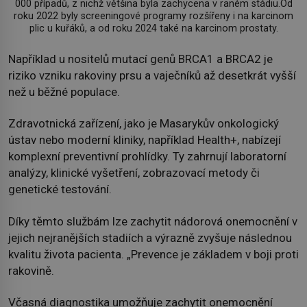
000 případů, z nichž většina byla zachycena v raném stádiu.Od
roku 2022 byly screeningové programy rozšířeny i na karcinom
plic u kuřáků, a od roku 2024 také na karcinom prostaty.
Například u nositelů mutací genů BRCA1 a BRCA2 je
riziko vzniku rakoviny prsu a vaječníků až desetkrát vyšší
než u běžné populace.
Zdravotnická zařízení, jako je Masarykův onkologický
ústav nebo moderní kliniky, například Health+, nabízejí
komplexní preventivní prohlídky. Ty zahrnují laboratorní
analýzy, klinické vyšetření, zobrazovací metody či
genetické testování.
Díky těmto službám lze zachytit nádorová onemocnění v
jejich nejranějších stadiích a výrazně zvyšuje následnou
kvalitu života pacienta. „Prevence je základem v boji proti
rakovině.
Včasná diagnostika umožňuje zachytit onemocnění