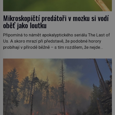
Mikroskopičtí predátoři v mozku si vodí
oběť jako loutku
Připomíná to námět apokalyptického seriálu The Last of
Us. A skoro mrazí při představě, že podobné horory
probíhají v přírodě běžně – s tím rozdílem, že nejde
pouze o infekce parazitickou houbou a že predátor
dokáže ovládat jen vývojově nesrovnatelně jednodušší
živočichy, než je člověk. Najít skutečné zombie není nic
nemožného ani v naší přírodě. […]