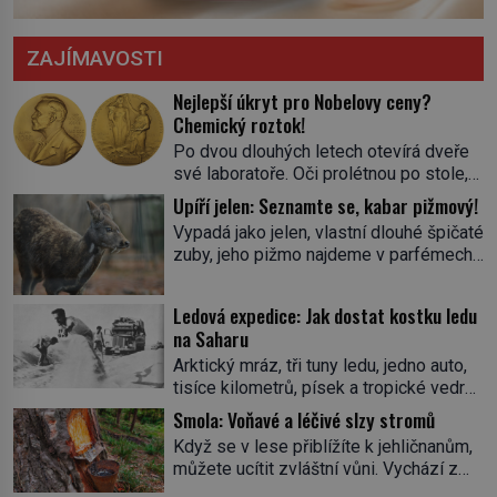
ZAJÍMAVOSTI
Nejlepší úkryt pro Nobelovy ceny?
Chemický roztok!
Po dvou dlouhých letech otevírá dveře
své laboratoře. Oči prolétnou po stole,
aby pak ulpěly na regálu, kde se nachází
Upíří jelen: Seznamte se, kabar pižmový!
všemožné látky. Hledá žluto-oranžovou
Vypadá jako jelen, vlastní dlouhé špičaté
tekutinu, jakmile ji zahlédne, nesmírně
zuby, jeho pižmo najdeme v parfémech
se mu uleví. Teď může svůj plán
celého světa a narazit na něj je velice
dokončit. Pod termínem aqua regia se
těžké. Tato charakteristika sedí na
skrývá směs s názvem lučavka
Ledová expedice: Jak dostat kostku ledu
jediného zástupce zvířecí říše – kabara
královská. Svůj přídomek nemá pro nic
na Saharu
pižmového. V Evropě ho jako první
za nic, […]
Arktický mráz, tři tuny ledu, jedno auto,
popíše švédský botanik Carl Linné
tisíce kilometrů, písek a tropické vedro.
(1707–1778), jenže v Asii o něm ví už
To je ve zkratce zdánlivě nesplnitelná
celá staletí. Zvíře připomíná jelena,
Smola: Voňavé a léčivé slzy stromů
výzva, která se promění v úžasné
v kohoutku dosahuje […]
Když se v lese přiblížíte k jehličnanům,
dobrodružství a důkaz, že nic není
můžete ucítit zvláštní vůni. Vychází z
nemožné. Vše začíná na podzim 1958
lepkavé látky, která vytéká z