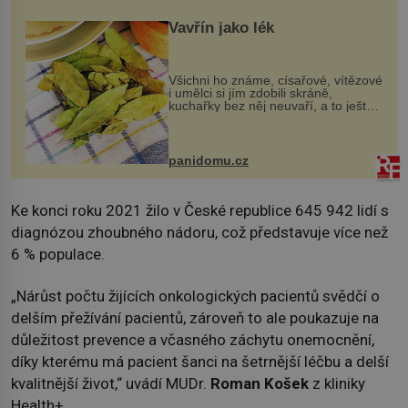
Vavřín jako lék
Všichni ho známe, císařové, vítězové
i umělci si jím zdobili skráně,
kuchařky bez něj neuvaří, a to ještě
nevíte, že bobkový list může výrazně
zmírnit některé naše neduhy.
Obsahuje v malém množství ně...
panidomu.cz
Ke konci roku 2021 žilo v České republice 645 942 lidí s
diagnózou zhoubného nádoru, což představuje více než
6 % populace.
„Nárůst počtu žijících onkologických pacientů svědčí o
delším přežívání pacientů, zároveň to ale poukazuje na
důležitost prevence a včasného záchytu onemocnění,
díky kterému má pacient šanci na šetrnější léčbu a delší
kvalitnější život,“ uvádí MUDr.
Roman Košek
z kliniky
Health+.