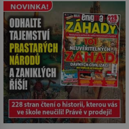
břehu pozoruje, ji údajně poznává, jenže
Ruža Vlajna má být v tu chvíli mrtvá celé
století. Vesnice Kisiljevo v
severovýchodním Srbsku má s upíry
nevyřízené účty. […]