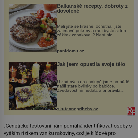
Balkánské recepty, dobroty z
dovolené
Měli jste se krásně, ochutnali jste
zajímavé pokrmy a rádi byste si ten
zážitek zopakovali? Není nic
snazšího. Pljeskavica (10 porcí)
Možná jste ji ochutnali na dovolené v
bývalé Jugoslávii, lze ji vi...
panidomu.cz
Jak jsem opustila svoje tělo
U známých na chalupě jsme na půdě
našli staré bylinky po babičce.
Zvědavost mi nedala a připravila
jsem si z nich lektvar… Zimní pobyt
na chalupě se pro mě vlastní vinou
změnil v děsivý zážitek, na kt...
skutecnepribehy.cz
„Genetické testování nám pomáhá identifikovat osoby s
vyšším rizikem vzniku rakoviny, což je klíčové pro