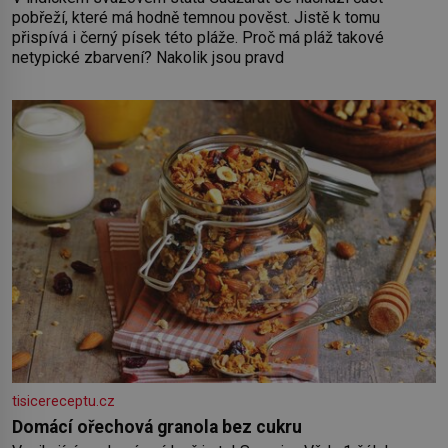
pobřeží, které má hodně temnou pověst. Jistě k tomu
přispívá i černý písek této pláže. Proč má pláž takové
netypické zbarvení? Nakolik jsou pravd
tisicereceptu.cz
Domácí ořechová granola bez cukru