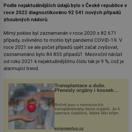
Podle nejaktuálnějších údajů bylo v České republice v
roce 2022 diagnostikováno 92 541 nových případů
zhoubných nádorů.
Mírný pokles byl zaznamenán v roce 2020 s 82 671
případy, ovlivněno to mohlo být pandemií COVID-19. V
roce 2021 se ale počet případů opět začal zvyšovat,
zaznamenáno bylo 84 855 případů1. Meziroční nárůst
od roku 2021 k nejaktuálnějšímu číslu tak je 9 %, což je
alarmující trend.
Transplantace a duše.
Přenesly orgány i kousek
osobnosti dárce?
Ročně jsou v nemocnicích
transplantovány tisíce orgánů. Je-li
operace úspěšná, lidské tělo přijme
darovaný orgán za své a pacient
může vést plnohodnotný život. Ale co
když při transplantaci nepřijímám...
enigmaplus.cz