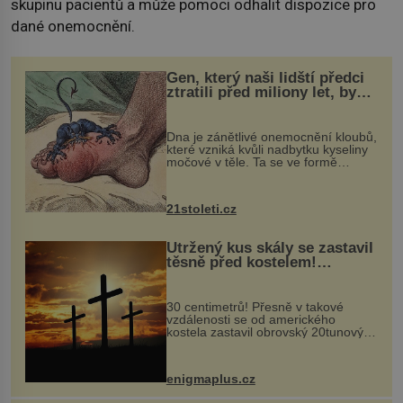
skupinu pacientů a může pomoci odhalit dispozice pro
dané onemocnění.
Gen, který naši lidští předci
ztratili před miliony let, by
mohl pomoci s léčbou
„nemoci králů“
Dna je zánětlivé onemocnění kloubů,
které vzniká kvůli nadbytku kyseliny
močové v těle. Ta se ve formě
krystalků ukládá v blízkosti kloubů,
nejčastěji přitom postihuje palce na
nohou, a způsobuje bole...
21stoleti.cz
Utržený kus skály se zastavil
těsně před kostelem!
Ochránila ho boží síla?
30 centimetrů! Přesně v takové
vzdálenosti se od amerického
kostela zastavil obrovský 20tunový
balvan, který se v květnu 2014
nečekaně odtrhl od nedaleké skály
při její demolici. Podle místních stojí
enigmaplus.cz
...