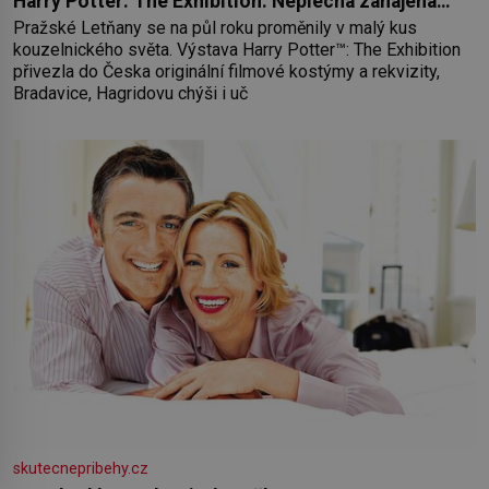
Harry Potter: The Exhibition. Neplecha zahájena…
Pražské Letňany se na půl roku proměnily v malý kus
kouzelnického světa. Výstava Harry Potter™: The Exhibition
přivezla do Česka originální filmové kostýmy a rekvizity,
Bradavice, Hagridovu chýši i uč
skutecnepribehy.cz