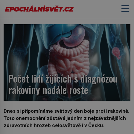
Počet lidí žijících s diagnózou
rakoviny nadále roste
Dnes si připomínáme světový den boje proti rakovině.
Toto onemocnění zůstává jedním z nejzávažnějších
zdravotních hrozeb celosvětově i v Česku.