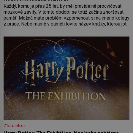
Každý, komu je přes 25 let, by měl pravidelně procvičovat
mozkové závity. V tomto období se totiž začíná zhoršovat
paměť. Možná máte problém vzpomenout si na jméno kolegy
z práce. Nebo marně v paměti lovíte název knížky, kterou jste
nedávno přečetli. Je to opravdu tak, s věkem jako kdyby se
paměť rozhodla stávkovat. Cvičte
21stoleti.cz