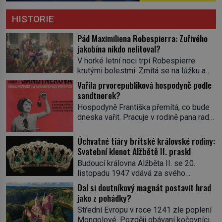
HISTORIE
Pád Maximiliena Robespierra: Zuřivého
jakobína nikdo nelitoval?
V horké letní noci trpí Robespierre
krutými bolestmi. Zmítá se na lůžku a
hlavou mu víří kolotoč myšlenek. Když
Vařila prvorepubliková hospodyně podle
se probere z mdlob, vzpomene si na
sandtnerek?
jednu z pařížských jasnovidek, kterou
Hospodyně Františka přemítá, co bude
před lety navštívil. Prorokovala mu
dneska vařit. Pracuje v rodině pana rady
tragický osud. Tehdy se jí vysmál.
a ten má mlsný jazýček. Zalistuje proto
„Robespierre to dotáhne hodně daleko,“
rychle v jedné ze „sandtnerek“.
Úchvatné tiáry britské královské rodiny:
prohlásil o něm jiný významný
„Zaplaťpánbůh, že už nemusíme chodit
Svatební klenot Alžbětě II. praskl
francouzský revolucionář, Honoré de
s lístky,“ povzdechne si směrem ke
Mirabeau […]
Budoucí královna Alžběta II. se 20.
služce, kterou má v kuchyni k ruce.
listopadu 1947 vdává za svého
Ještě v prvních letech nové republiky
vyvoleného Filipa Mountbattena. Aby
Dal si doutníkový magnát postavit hrad
fungoval kvůli nedostatku zboží
měla na obřad ve Westminsteru podle
jako z pohádky?
přídělový systém. […]
tradice „něco vypůjčeného“, její matka jí
Střední Evropu v roce 1241 zle poplení
věnuje jedinečný šperk ze své
Mongolové. Později obávaní kočovníci