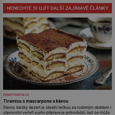
NENECHTE SI UJÍT DALŠÍ ZAJÍMAVÉ ČLÁNKY
nejsemsama.cz
Tiramisu s mascarpone a kávou
Slavný italský dezert je ideální tečkou za rodinným obědem i
slavnostní večeří a jeho příprava je jednodušší, než se může