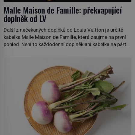
Malle Maison de Famille: překvapující
doplněk od LV
Další z nečekaných doplňků od Louis Vuitton je určitě
kabelka Malle Maison de Famille, která zaujme na první
pohled. Není to každodenní doplněk ani kabelka na párty,
ale symbol tradice a bohaté historie značky. Jde o poctu
Nicolase Ghesquièra rodinnému sídlu Vuittonů na
adrese 18 Rue Louis Vuitton, které bylo postaveno v
roce 1869. […]