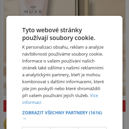
království. Zajistit hodlá především
severní hranici. Na […]
Tyto webové stránky
používají soubory cookie.
K personalizaci obsahu, reklam a analýze
návštěvnosti používáme soubory cookie.
Informace o vašem používání našich
stránek také sdílíme s našimi reklamními
a analytickými partnery, kteří je mohou
kombinovat s dalšími informacemi, které
jste jim poskytli nebo které shromáždili
při vašem používání jejich služeb.
Více
informací
ZAJÍMAVOSTI
ZOBRAZIT VŠECHNY PARTNERY
(1616)
Nejlepší úkryt pro Nobelovy ceny?
→
Chemický roztok!