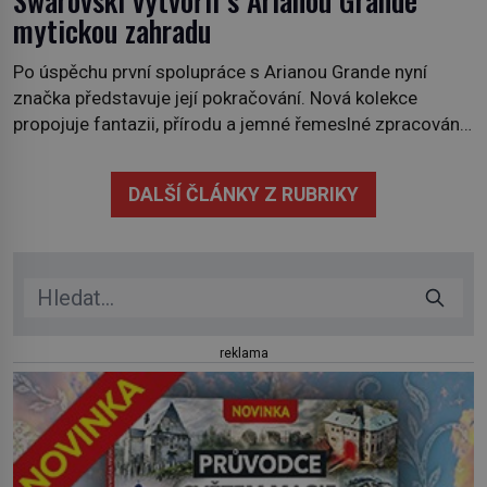
mytickou zahradu
Po úspěchu první spolupráce s Arianou Grande nyní
značka představuje její pokračování. Nová kolekce
propojuje fantazii, přírodu a jemné řemeslné zpracování
do svěžího, prosvětleného designového příběhu. Téměř
třicítka šperků působí hravě a zároveň rafinovaně.
DALŠÍ ČLÁNKY Z RUBRIKY
Spolupráce mezi značkou Swarovski a zpěvačkou a
herečkou Arianou Grande vstupuje do nové kapitoly. Po
debutové kolekci, která představila moderní […]
reklama