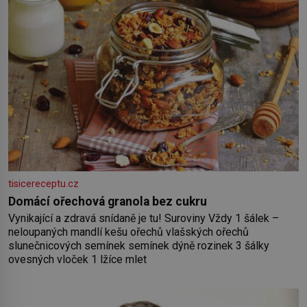
tisicereceptu.cz
Domácí ořechová granola bez cukru
Vynikající a zdravá snídaně je tu! Suroviny Vždy 1 šálek –
neloupaných mandlí kešu ořechů vlašských ořechů
slunečnicových semínek semínek dýně rozinek 3 šálky
ovesných vloček 1 lžíce mlet