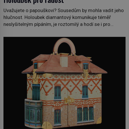
Uvažujete o papouškovi? Sousedům by mohla vadit jeho
hlučnost. Holoubek diamantový komunikuje téměř
neslyšitelným pípáním, je roztomilý a hodí se i pro
chovatele začátečníky. Jedná se o nenáročného
klidného ptáčka, který většinu dne jen posedává. Hodně
času tráví na zemi, kde sbírá zbytky semínek Jeho
domovinou je prakticky celá Austrálie s výjimkou
pobřežní oblasti. […]