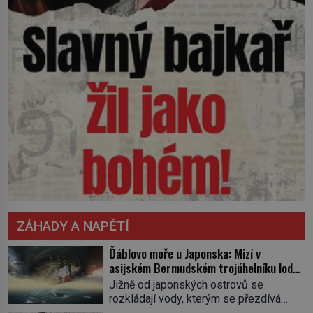
ZÁHADY A NAPĚTÍ
Ďáblovo moře u Japonska: Mizí v
asijském Bermudském trojúhelníku lodě
ve spárech neznámé síly?
Jižně od japonských ostrovů se
rozkládají vody, kterým se přezdívá
Ďáblovo moře. Vypráví se o lodích