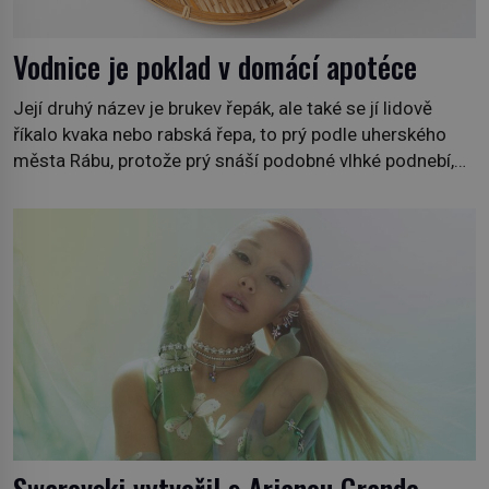
Vodnice je poklad v domácí apotéce
Její druhý název je brukev řepák, ale také se jí lidově
říkalo kvaka nebo rabská řepa, to prý podle uherského
města Rábu, protože prý snáší podobné vlhké podnebí,
jako je tam. Určitě jste se s ní už setkali, třeba na trzích,
někdy i v obchodech. Její bulvy jsou bílé, nahoře někdy
fialové a chutí […]
Swarovski vytvořil s Arianou Grande