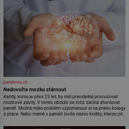
Předškolní věk je
panidomu.cz
Nedovolte mozku stárnout
Každý, komu je přes 25 let, by měl pravidelně procvičovat
mozkové závity. V tomto období se totiž začíná zhoršovat
paměť. Možná máte problém vzpomenout si na jméno kolegy
z práce. Nebo marně v paměti lovíte název knížky, kterou jste
nedávno přečetli. Je to opravdu tak, s věkem jako kdyby se
paměť rozhodla stávkovat. Cvičte