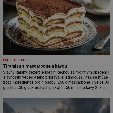
nejsemsama.cz
Tiramisu s mascarpone a kávou
Slavný italský dezert je ideální tečkou za rodinným obědem i
slavnostní večeří a jeho příprava je jednodušší, než se může
zdát. Ingredience pro 4 osoby: 250 g mascarpone 3 vejce 80
g cukru 200 g cukrářských piškotů 250 ml silné kávy 2 lžíce
amaretta kakao na posypání Postup: Oddělte žloutky od
bílků. Žloutky vyšlehejte s cukrem do světlé pěny a postupně
do nich vmíchejte mascarpone, aby vznikl hladký