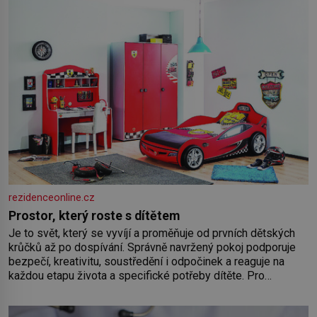
rezidenceonline.cz
Prostor, který roste s dítětem
Je to svět, který se vyvíjí a proměňuje od prvních dětských
krůčků až po dospívání. Správně navržený pokoj podporuje
bezpečí, kreativitu, soustředění i odpočinek a reaguje na
každou etapu života a specifické potřeby dítěte. Pro
nejmenší je klíčová jednoduchost, měkkost a bezpečí, proto
by pokoj miminka měl působit především klidně a útulně.