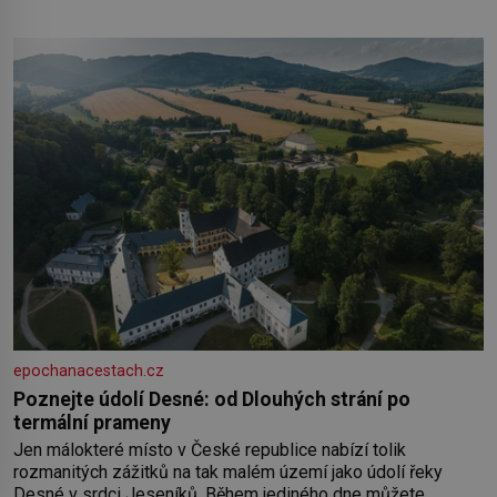
umírá. Je to muž nebývale krutý. Jeho činy budí hrůzu ještě
dlouho po jeho smrti
epochanacestach.cz
Poznejte údolí Desné: od Dlouhých strání po
termální prameny
Jen málokteré místo v České republice nabízí tolik
rozmanitých zážitků na tak malém území jako údolí řeky
Desné v srdci Jeseníků. Během jediného dne můžete