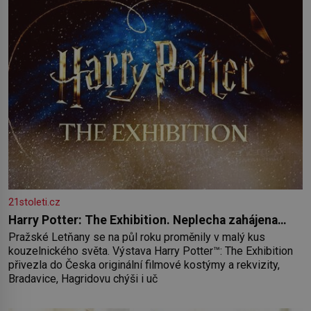
21stoleti.cz
Harry Potter: The Exhibition. Neplecha zahájena…
Pražské Letňany se na půl roku proměnily v malý kus
kouzelnického světa. Výstava Harry Potter™: The Exhibition
přivezla do Česka originální filmové kostýmy a rekvizity,
Bradavice, Hagridovu chýši i uč