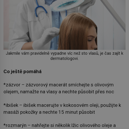
Jakmile vám pravidelně vypadne víc než sto vlasů, je čas zajít k
dermatologovi.
Co ještě pomáhá
*zázvor – zázvorový macerát smíchejte s olivovým
olejem, namažte na vlasy a nechte působit přes noc
*ibišek – ibišek macerujte v kokosovém oleji, použijte k
masáži pokožky a nechte 15 minut působit
*rozmarýn – nahřejte si několik lžic olivového oleje a