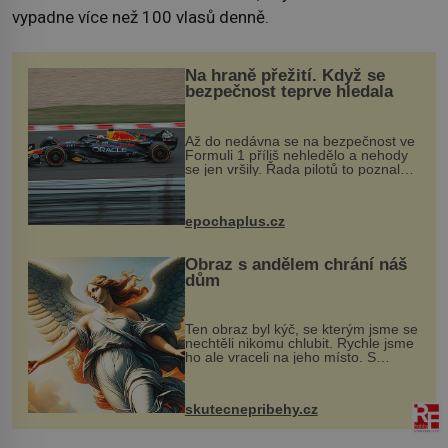
vypadne více než 100 vlasů denně.
Na hraně přežití. Když se
bezpečnost teprve hledala
Až do nedávna se na bezpečnost ve
Formuli 1 příliš nehledělo a nehody
se jen vršily. Řada pilotů to poznala
na vlastní kůži, často s trvalými
následky nebo bohužel i ztrátou
života. Dnes nepochopiteln...
epochaplus.cz
Obraz s andělem chrání náš
dům
Ten obraz byl kýč, se kterým jsme se
nechtěli nikomu chlubit. Rychle jsme
ho ale vraceli na jeho místo. S
manželem Vaškem jsme si pořídili
chaloupku, takový domek na severu
Čech, kde jsme si naplánova...
skutecnepribehy.cz