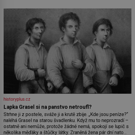
pečlivého šlechtění se z ní stává zelenina, bez které si
českou zahradu ani nedokážeme představit. Její příběh je
historyplus.cz
Lapka Grasel si na panstvo netroufl?
Strhne ji z postele, sváže ji a krutě zbije. „Kde jsou peníze?“
naléhá Grasel na starou švadlenku. Když mu to neprozradí –
ostatně ani nemůže, protože žádné nemá, spokojí se lupič s
několika měďáky a štůčky látky. Zraněná žena pár dní nato