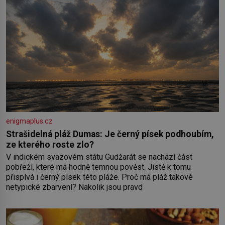
enigmaplus.cz
Strašidelná pláž Dumas: Je černý písek podhoubím,
ze kterého roste zlo?
V indickém svazovém státu Gudžarát se nachází část
pobřeží, které má hodně temnou pověst. Jistě k tomu
přispívá i černý písek této pláže. Proč má pláž takové
netypické zbarvení? Nakolik jsou pravd