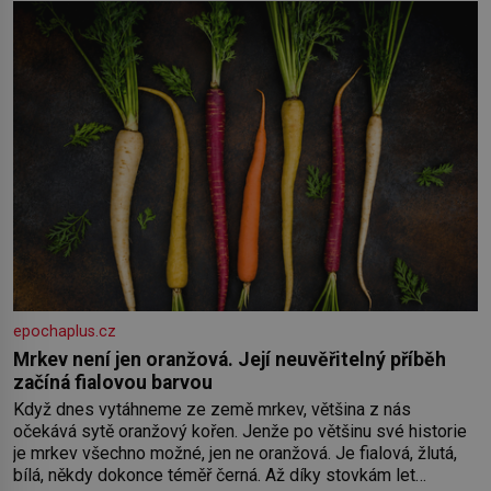
epochaplus.cz
Mrkev není jen oranžová. Její neuvěřitelný příběh
začíná fialovou barvou
Když dnes vytáhneme ze země mrkev, většina z nás
očekává sytě oranžový kořen. Jenže po většinu své historie
je mrkev všechno možné, jen ne oranžová. Je fialová, žlutá,
bílá, někdy dokonce téměř černá. Až díky stovkám let