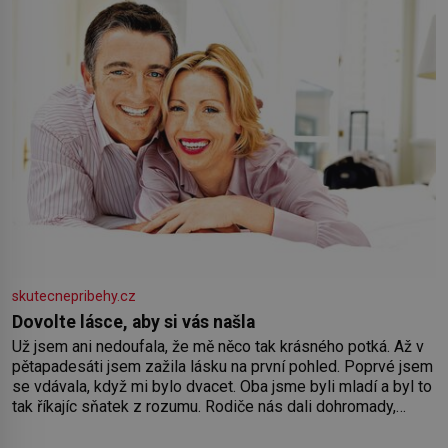
skutecnepribehy.cz
Dovolte lásce, aby si vás našla
Už jsem ani nedoufala, že mě něco tak krásného potká. Až v
pětapadesáti jsem zažila lásku na první pohled. Poprvé jsem
se vdávala, když mi bylo dvacet. Oba jsme byli mladí a byl to
tak říkajíc sňatek z rozumu. Rodiče nás dali dohromady,
Toník byl dobře zaopatřený mladý muž. Manželství nám
oběma moc nesvědčilo, brzy jsme zjistili, že