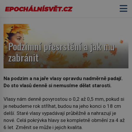
Podzimní přesrstění a jak mu
zabránit
Na podzim a na jaře vlasy opravdu nadměrně padají.
Do sto vlasů denně si nemusíme dělat starosti.
Vlasy nám denně povyrostou o 0,2 až 0,5 mm, pokud si
je nebudeme rok stříhat, budou na jeho konci o 18 cm
delší. Staré vlasy vypadávají průběžně a nahrazují je
nové. Celá pokrývka hlavy se kompletně obmění za 4 až
6 let. Změnit se může i jejich kvalita.