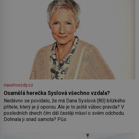
nasehvezdy.cz
Osamělá herečka Syslová všechno vzdala?
Nedávno se povídalo, že má Dana Syslová (80) blízkého
přítele, který je jí oporou. Ale je to ještě vůbec pravda? V
posledních dnech čím dál častěji mluví o svém odchodu.
Dohnala ji snad samota? Půs