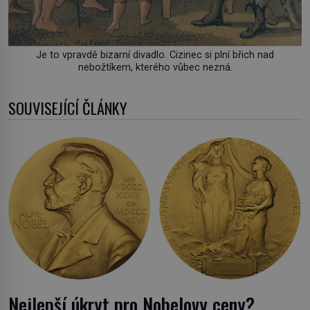
Je to vpravdě bizarní divadlo. Cizinec si plní břich nad
nebožtíkem, kterého vůbec nezná.
SOUVISEJÍCÍ ČLÁNKY
Nejlepší úkryt pro Nobelovy ceny?