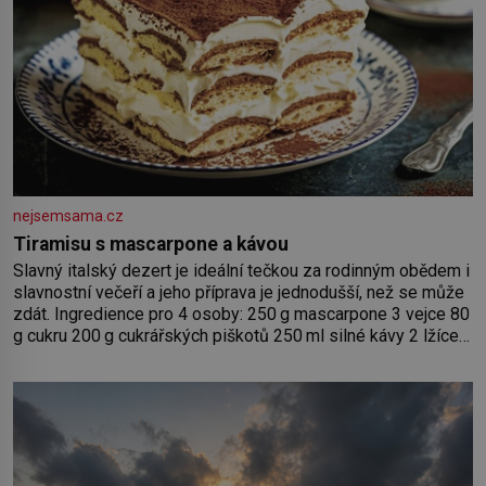
nejsemsama.cz
Tiramisu s mascarpone a kávou
Slavný italský dezert je ideální tečkou za rodinným obědem i
slavnostní večeří a jeho příprava je jednodušší, než se může
zdát. Ingredience pro 4 osoby: 250 g mascarpone 3 vejce 80
g cukru 200 g cukrářských piškotů 250 ml silné kávy 2 lžíce
amaretta kakao na posypání Postup: Oddělte žloutky od
bílků. Žloutky vyšlehejte s cukrem do světlé pěny a postupně
do nich vmíchejte mascarpone, aby vznikl hladký