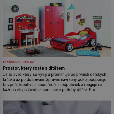
rezidenceonline.cz
Prostor, který roste s dítětem
Je to svět, který se vyvíjí a proměňuje od prvních dětských
krůčků až po dospívání. Správně navržený pokoj podporuje
bezpečí, kreativitu, soustředění i odpočinek a reaguje na
každou etapu života a specifické potřeby dítěte. Pro
nejmenší je klíčová jednoduchost, měkkost a bezpečí, proto
by pokoj miminka měl působit především klidně a útulně.
Předškolní věk je