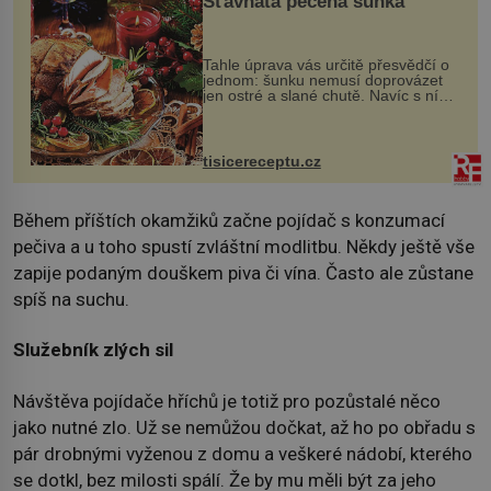
Šťavnatá pečená šunka
Tahle úprava vás určitě přesvědčí o
jednom: šunku nemusí doprovázet
jen ostré a slané chutě. Navíc s ní
nakrmíte poměrně hodně hladových
krků. Ingredience sádlo 3 kg šunky
vcelku 3 stroužky česneku hl...
tisicereceptu.cz
Během příštích okamžiků začne pojídač s konzumací
pečiva a u toho spustí zvláštní modlitbu. Někdy ještě vše
zapije podaným douškem piva či vína. Často ale zůstane
spíš na suchu.
Služebník zlých sil
Návštěva pojídače hříchů je totiž pro pozůstalé něco
jako nutné zlo. Už se nemůžou dočkat, až ho po obřadu s
pár drobnými vyženou z domu a veškeré nádobí, kterého
se dotkl, bez milosti spálí. Že by mu měli být za jeho