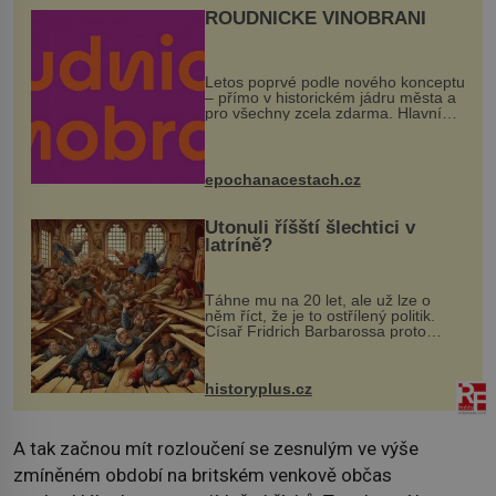
ROUDNICKÉ VINOBRANÍ
Letos poprvé podle nového konceptu
– přímo v historickém jádru města a
pro všechny zcela zdarma. Hlavní
program se odehraje na Karlově a
Husově náměstí. Návštěvníci se
mohou těšit na víno, burčák, pes...
epochanacestach.cz
Utonuli říšští šlechtici v
latríně?
Táhne mu na 20 let, ale už lze o
něm říct, že je to ostřílený politik.
Císař Fridrich Barbarossa proto
posílá svého syna a dědice Jindřicha
VI. do Erfurtu, aby se stal
prostředníkem při řešení sporu m...
historyplus.cz
A tak začnou mít rozloučení se zesnulým ve výše
zmíněném období na britském venkově občas