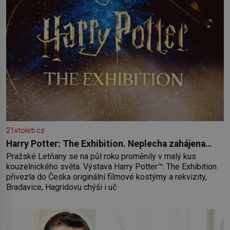
21stoleti.cz
Harry Potter: The Exhibition. Neplecha zahájena…
Pražské Letňany se na půl roku proměnily v malý kus
kouzelnického světa. Výstava Harry Potter™: The Exhibition
přivezla do Česka originální filmové kostýmy a rekvizity,
Bradavice, Hagridovu chýši i uč