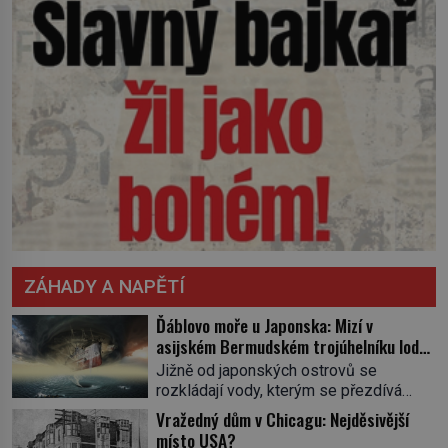
ZÁHADY A NAPĚTÍ
Ďáblovo moře u Japonska: Mizí v
asijském Bermudském trojúhelníku lodě
ve spárech neznámé síly?
Jižně od japonských ostrovů se
rozkládají vody, kterým se přezdívá
Ďáblovo moře. Vypráví se o lodích
Vražedný dům v Chicagu: Nejděsivější
mizejících beze stopy, podivných
místo USA?