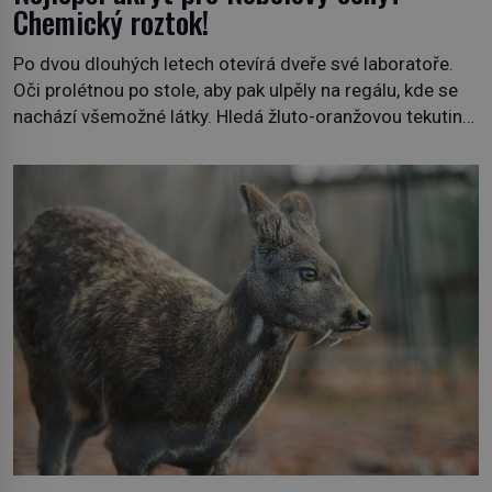
Chemický roztok!
Po dvou dlouhých letech otevírá dveře své laboratoře.
Oči prolétnou po stole, aby pak ulpěly na regálu, kde se
nachází všemožné látky. Hledá žluto-oranžovou tekutinu,
jakmile ji zahlédne, nesmírně se mu uleví. Teď může svůj
plán dokončit. Pod termínem aqua regia se skrývá
směs s názvem lučavka královská. Svůj přídomek nemá
pro nic za nic, […]