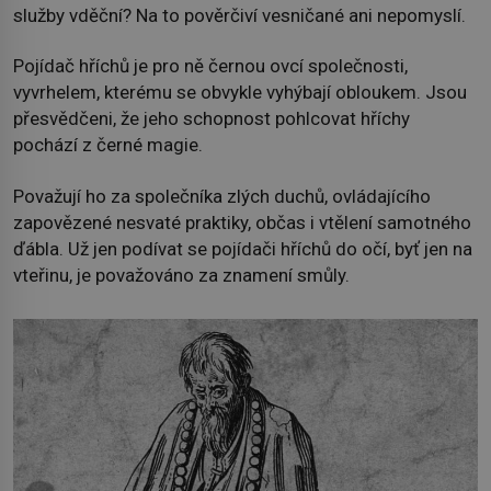
služby vděční? Na to pověrčiví vesničané ani nepomyslí.
Pojídač hříchů je pro ně černou ovcí společnosti,
vyvrhelem, kterému se obvykle vyhýbají obloukem. Jsou
přesvědčeni, že jeho schopnost pohlcovat hříchy
pochází z černé magie.
Považují ho za společníka zlých duchů, ovládajícího
zapovězené nesvaté praktiky, občas i vtělení samotného
ďábla. Už jen podívat se pojídači hříchů do očí, byť jen na
vteřinu, je považováno za znamení smůly.