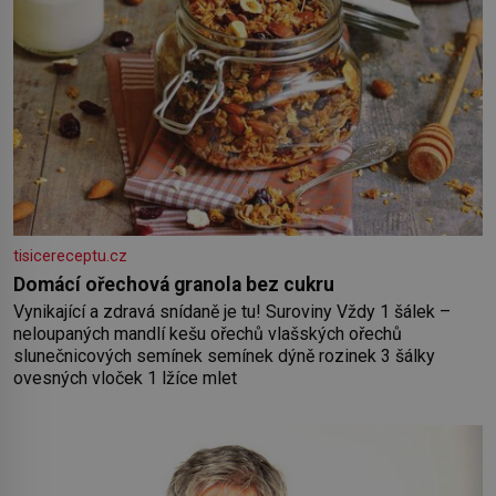
tisicereceptu.cz
Domácí ořechová granola bez cukru
Vynikající a zdravá snídaně je tu! Suroviny Vždy 1 šálek –
neloupaných mandlí kešu ořechů vlašských ořechů
slunečnicových semínek semínek dýně rozinek 3 šálky
ovesných vloček 1 lžíce mlet