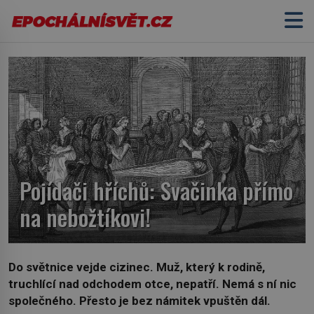
Pojídači hříchů: Svačinka přímo
na nebožtíkovi!
Do světnice vejde cizinec. Muž, který k rodině,
truchlící nad odchodem otce, nepatří. Nemá s ní nic
společného. Přesto je bez námitek vpuštěn dál.