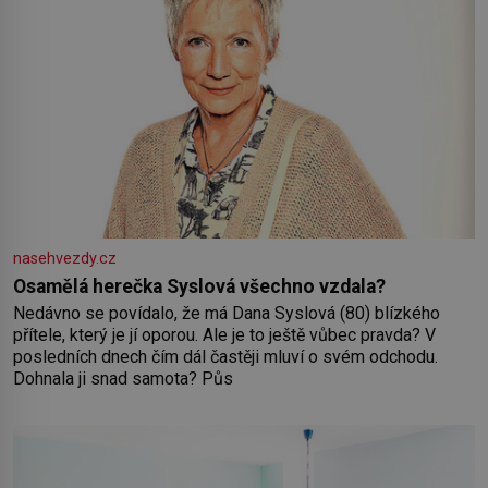
nasehvezdy.cz
Osamělá herečka Syslová všechno vzdala?
Nedávno se povídalo, že má Dana Syslová (80) blízkého
přítele, který je jí oporou. Ale je to ještě vůbec pravda? V
posledních dnech čím dál častěji mluví o svém odchodu.
Dohnala ji snad samota? Půs