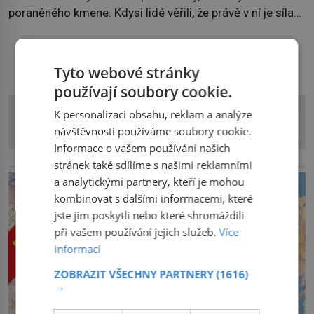
poraněného kmene. Kdysi lidé věřili, že právě v ní je síla
stromu. Smola také patří k nejstarším surovinám, s nimiž
lidstvo pracovalo. Chrání strom před infekcí, hmyzem a
DALŠÍ ČLÁNKY Z RUBRIKY
vysycháním. Dá se říct, že je to přírodní […]
Tyto webové stránky
používají soubory cookie.
K personalizaci obsahu, reklam a analýze
návštěvnosti používáme soubory cookie.
Informace o vašem používání našich
reklama
stránek také sdílíme s našimi reklamními
a analytickými partnery, kteří je mohou
kombinovat s dalšími informacemi, které
jste jim poskytli nebo které shromáždili
při vašem používání jejich služeb.
Více
informací
ZOBRAZIT VŠECHNY PARTNERY
(1616)
→