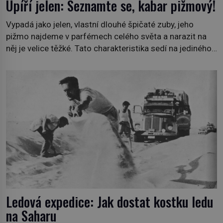
Upíří jelen: Seznamte se, kabar pižmový!
Vypadá jako jelen, vlastní dlouhé špičaté zuby, jeho
pižmo najdeme v parfémech celého světa a narazit na
něj je velice těžké. Tato charakteristika sedí na jediného
zástupce zvířecí říše – kabara pižmového. V Evropě ho
jako první popíše švédský botanik Carl Linné (1707–
1778), jenže v Asii o něm ví už celá staletí. Zvíře
připomíná jelena, v kohoutku dosahuje […]
Ledová expedice: Jak dostat kostku ledu
na Saharu