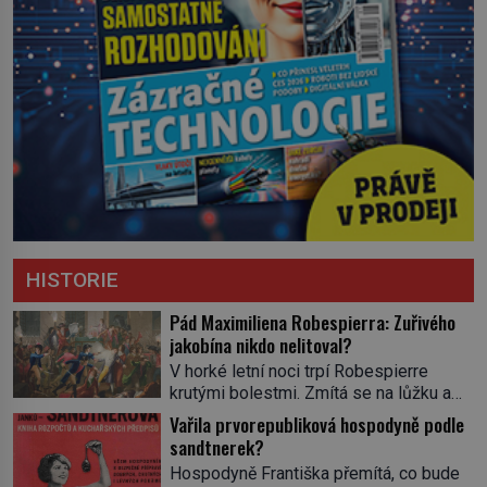
HISTORIE
Pád Maximiliena Robespierra: Zuřivého
jakobína nikdo nelitoval?
V horké letní noci trpí Robespierre
krutými bolestmi. Zmítá se na lůžku a
hlavou mu víří kolotoč myšlenek. Když
Vařila prvorepubliková hospodyně podle
se probere z mdlob, vzpomene si na
sandtnerek?
jednu z pařížských jasnovidek, kterou
Hospodyně Františka přemítá, co bude
před lety navštívil. Prorokovala mu