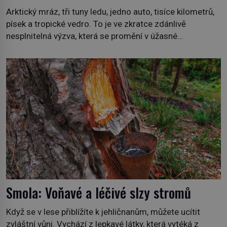
Arktický mráz, tři tuny ledu, jedno auto, tisíce kilometrů,
písek a tropické vedro. To je ve zkratce zdánlivě
nesplnitelná výzva, která se promění v úžasné
dobrodružství a důkaz, že nic není nemožné. Vše začíná
na podzim 1958 jako hec. Rádio Luxembourg přichází s
neobvyklou výzvou. Tomu, kdo dokáže dopravit ze
severního polárního kruhu na […]
Smola: Voňavé a léčivé slzy stromů
Když se v lese přiblížíte k jehličnanům, můžete ucítit
zvláštní vůni. Vychází z lepkavé látky, která vytéká z