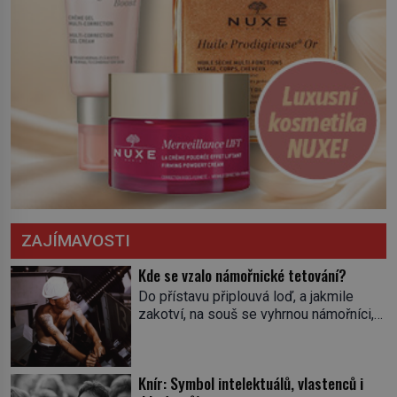
ZAJÍMAVOSTI
Kde se vzalo námořnické tetování?
Do přístavu připlouvá loď, a jakmile
zakotví, na souš se vyhrnou námořníci,
aby utišili žízeň i chtíč. Jdou oním
zvláštním houpavým krokem. A kdyby je
někdo nepoznal podle toho, napoví mu
Knír: Symbol intelektuálů, vlastenců i
potetované paže. Námořnická kérka je