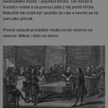
neobvyklého hosta – pojídače hříchů. Ten dorazí k
truchlící rodině a za pomoci jídla z něj pohltí hříchy.
Nebožtík tak může být vpuštěn do ráje a nevrátí se na
zem jako přízrak.
Přesný způsob provádění rituálu se liší vesnice od
vesnice. Někdy i dům od domu.