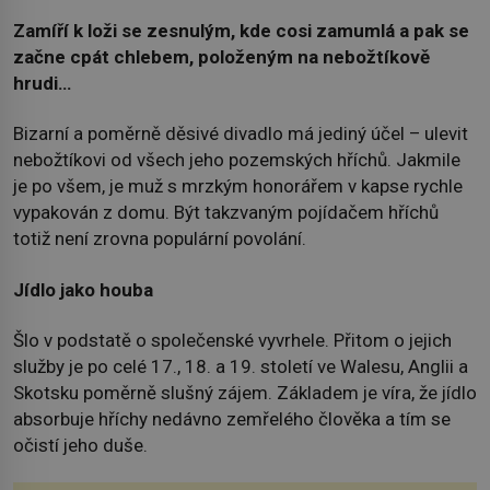
Zamíří k loži se zesnulým, kde cosi zamumlá a pak se
začne cpát chlebem, položeným na nebožtíkově
hrudi…
Bizarní a poměrně děsivé divadlo má jediný účel – ulevit
nebožtíkovi od všech jeho pozemských hříchů. Jakmile
je po všem, je muž s mrzkým honorářem v kapse rychle
vypakován z domu. Být takzvaným pojídačem hříchů
totiž není zrovna populární povolání.
Jídlo jako houba
Šlo v podstatě o společenské vyvrhele. Přitom o jejich
služby je po celé 17., 18. a 19. století ve Walesu, Anglii a
Skotsku poměrně slušný zájem. Základem je víra, že jídlo
absorbuje hříchy nedávno zemřelého člověka a tím se
očistí jeho duše.