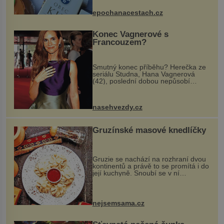
dobovou hudbu, řemesla, atrakce...
epochanacestach.cz
Konec Vagnerové s
Francouzem?
Smutný konec příběhu? Herečka ze
seriálu Studna, Hana Vagnerová
(42), poslední dobou nepůsobí
nejšťastněji. Ačkoli časy její anorexie
jsou už dávno pryč a opět se pyšnila
ženskými křivkami, najednou s...
nasehvezdy.cz
Gruzínské masové knedlíčky
Gruzie se nachází na rozhraní dvou
kontinentů a právě to se promítá i do
její kuchyně. Snoubí se v ní
evropské a asijské chutě a díky tomu
vznikají rozmanité a chuťově bohaté
pokrmy, které rozhodně st...
nejsemsama.cz