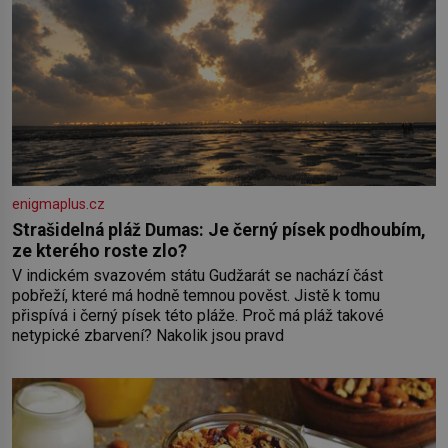
enigmaplus.cz
Strašidelná pláž Dumas: Je černý písek podhoubím,
ze kterého roste zlo?
V indickém svazovém státu Gudžarát se nachází část
pobřeží, které má hodně temnou pověst. Jistě k tomu
přispívá i černý písek této pláže. Proč má pláž takové
netypické zbarvení? Nakolik jsou pravd