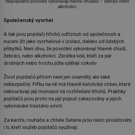
Nepopulární povolání vykonávají hlavně chudáci – žebráci nebo
alkoholici.
Společenský vyvrhel
A tak jsou pojídači hříchů odříznuti od společnosti a
nuceni žít jako vyvrhelové v izolaci, daleko od lidských
příbytků. Není divu, že povolání vykonávají hlavně chudí,
žebráci, nebo alkoholici. Zkrátka lidé, kteří za pár
drobných nebo trochu jídla udělají cokoliv.
Život pojídačů přitom není jen osamělý, ale také
nebezpečný. Pifku na ně má hlavně katolická církev, které
nabourávají její monopol na rozhřešení hříchů. Praktiky
pojídačů jsou proto na její popud zakazovány a jejich
vykonávání trestáno smrtí.
Za kacíře, rouhače a ctitele Satana jsou navíc považováni
i ti, kteří služeb pojídačů využívají.