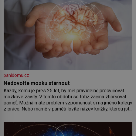
panidomu.cz
Nedovolte mozku stárnout
Každý, komu je přes 25 let, by měl pravidelně procvičovat
mozkové závity. V tomto období se totiž začíná zhoršovat
paměť. Možná máte problém vzpomenout si na jméno kolegy
z práce. Nebo marně v paměti lovíte název knížky, kterou jste
nedávno přečetli. Je to opravdu tak, s věkem jako kdyby se
paměť rozhodla stávkovat. Cvičte