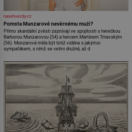
nasehvezdy.cz
Pomsta Munzarové nevěrnému muži?
Přímo skandální zvěsti zaznívají ve spojitosti s herečkou
Barborou Munzarovou (54) a hercem Martinem Trnavským
(56). Munzarová měla být totiž viděna s jakýmsi
sympaťákem, s nímž se velmi družně, až d