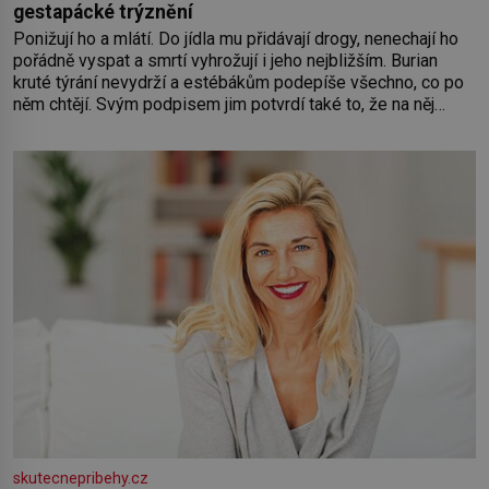
gestapácké trýznění
Ponižují ho a mlátí. Do jídla mu přidávají drogy, nenechají ho
pořádně vyspat a smrtí vyhrožují i jeho nejbližším. Burian
kruté týrání nevydrží a estébákům podepíše všechno, co po
něm chtějí. Svým podpisem jim potvrdí také to, že na něj
během výslechů nikdo nevyvíjel fyzický ani psychický nátlak.
Syn brněnského řezníka chce být knězem a
skutecnepribehy.cz