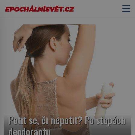
Potit se, či nepotit? Po stopách
deodorantu