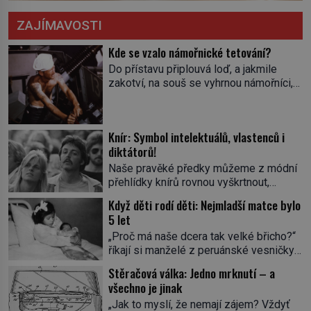
ZAJÍMAVOSTI
Kde se vzalo námořnické tetování?
Do přístavu připlouvá loď, a jakmile
zakotví, na souš se vyhrnou námořníci,
aby utišili žízeň i chtíč. Jdou oním
zvláštním houpavým krokem. A kdyby je
někdo nepoznal podle toho, napoví mu
Knír: Symbol intelektuálů, vlastenců i
potetované paže. Námořnická kérka je
diktátorů!
totiž něco jako uniforma. Tetování jako
takové má velmi hlubokou minulost.
Naše pravěké předky můžeme z módní
Tetovaný je už pračlověk Ötzi, který
přehlídky knírů rovnou vyškrtnout,
zemřel […]
protože historici se shodují, že za
Když děti rodí děti: Nejmladší matce bylo
jedním z nejstarších knírů musíme až do
5 let
starověkého Egypta. Najdeme ho na
„Proč má naše dcera tak velké břicho?“
soše egyptského prince Rahotepa, jenž
říkají si manželé z peruánské vesničky
žil ve 26. století před naším
Ticrapo a raději vezmou malou Linu do
letopočtem! Není to ale něco obvyklého,
Stěračová válka: Jedno mrknutí – a
nemocnice. Nemá ale v břiše nádor, jak
proto právě obyvatelé ze stínu pyramid
všechno je jinak
se obávali, ale sedmiměsíční plod! Ve
dbají na hygienu a kompletně holí […]
„Jak to myslí, že nemají zájem? Vždyť
věku 5 let, 7 měsíců a 21 dnů porodí