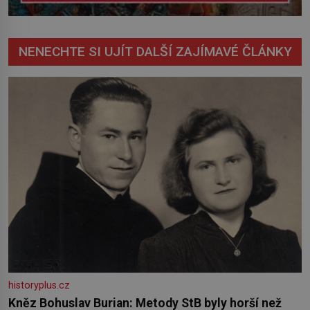
NENECHTE SI UJÍT DALŠÍ ZAJÍMAVÉ ČLÁNKY
historyplus.cz
Kněz Bohuslav Burian: Metody StB byly horší než