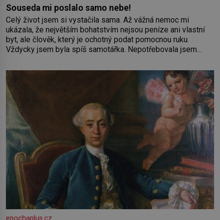
Souseda mi poslalo samo nebe!
Celý život jsem si vystačila sama. Až vážná nemoc mi
ukázala, že největším bohatstvím nejsou peníze ani vlastní
byt, ale člověk, který je ochotný podat pomocnou ruku.
Vždycky jsem byla spíš samotářka. Nepotřebovala jsem
kolem sebe partu kamarádek ani partnera. Stačily mi knihy,
práce a hlavně klid. Hned po studiích jsem odešla z rodného
města,
epochaplus.cz