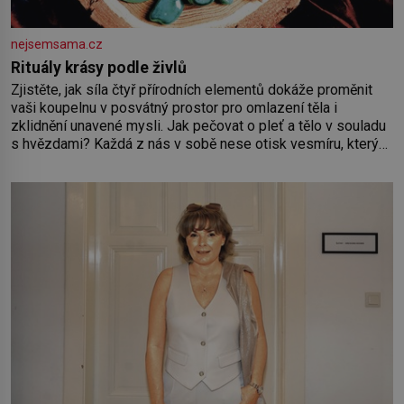
nejsemsama.cz
Rituály krásy podle živlů
Zjistěte, jak síla čtyř přírodních elementů dokáže proměnit
vaši koupelnu v posvátný prostor pro omlazení těla i
zklidnění unavené mysli. Jak pečovat o pleť a tělo v souladu
s hvězdami? Každá z nás v sobě nese otisk vesmíru, který
se projevuje nejen v naší povaze, ale i v potřebách naší
pokožky. Ohnivá znamení Ženy narozené ve znamení Berana,
Lva a Střelce v sobě nesou žár, odvahu a neutuchající elán.
Vaše