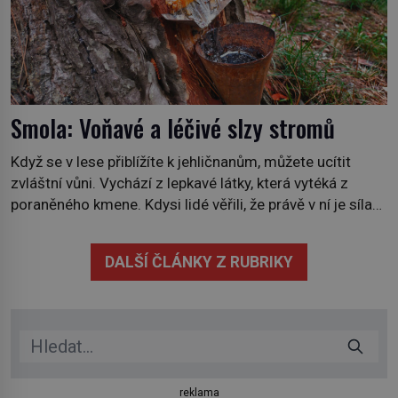
Smola: Voňavé a léčivé slzy stromů
Když se v lese přiblížíte k jehličnanům, můžete ucítit
zvláštní vůni. Vychází z lepkavé látky, která vytéká z
poraněného kmene. Kdysi lidé věřili, že právě v ní je síla
stromu. Smola také patří k nejstarším surovinám, s nimiž
lidstvo pracovalo. Chrání strom před infekcí, hmyzem a
DALŠÍ ČLÁNKY Z RUBRIKY
vysycháním. Dá se říct, že je to přírodní […]
reklama