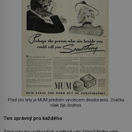
Před sto lety je MUM předním výrobcem deodorantů. Značka
však žije dodnes.
Ten správný pro každého
Také jste ho vyzkoušeli a pěkně vás štípe? Nebo vám