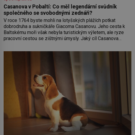
Casanova v Pobaltí: Co měl legendární svůdník
společného se svobodnými zednáři?
V roce 1764 byste mohli na lotyšských plážích potkat
dobrodruha a sukničkáře Giacoma Casanovu. Jeho cesta k
Baltskému moři však nebyla turistickým výletem, ale ryze
pracovní cestou se zištnými úmysly. Jaký cíl Casanova
sledoval, když se například procházel uličkami lotyšské
Rigy? Casanova v Pobaltí kontaktoval tamní zednářské lóže.
Nebyl v této oblasti žádným nováčkem, protože do
zednářské