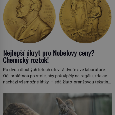
Nejlepší úkryt pro Nobelovy ceny?
Chemický roztok!
Po dvou dlouhých letech otevírá dveře své laboratoře.
Oči prolétnou po stole, aby pak ulpěly na regálu, kde se
nachází všemožné látky. Hledá žluto-oranžovou tekutinu,
jakmile ji zahlédne, nesmírně se mu uleví. Teď může svůj
plán dokončit. Pod termínem aqua regia se skrývá
směs s názvem lučavka královská. Svůj přídomek nemá
pro nic za nic, […]