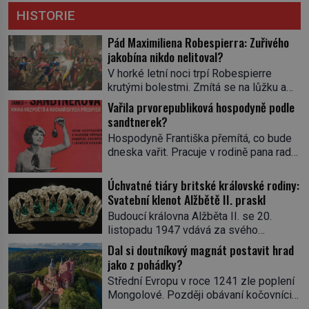
HISTORIE
Pád Maximiliena Robespierra: Zuřivého
jakobína nikdo nelitoval?
V horké letní noci trpí Robespierre
krutými bolestmi. Zmítá se na lůžku a
hlavou mu víří kolotoč myšlenek. Když
Vařila prvorepubliková hospodyně podle
se probere z mdlob, vzpomene si na
sandtnerek?
jednu z pařížských jasnovidek, kterou
Hospodyně Františka přemítá, co bude
před lety navštívil. Prorokovala mu
dneska vařit. Pracuje v rodině pana rady
tragický osud. Tehdy se jí vysmál.
a ten má mlsný jazýček. Zalistuje proto
„Robespierre to dotáhne hodně daleko,“
rychle v jedné ze „sandtnerek“.
Úchvatné tiáry britské královské rodiny:
prohlásil o něm jiný významný
„Zaplaťpánbůh, že už nemusíme chodit
Svatební klenot Alžbětě II. praskl
francouzský revolucionář, Honoré de
s lístky,“ povzdechne si směrem ke
Mirabeau […]
Budoucí královna Alžběta II. se 20.
služce, kterou má v kuchyni k ruce.
listopadu 1947 vdává za svého
Ještě v prvních letech nové republiky
vyvoleného Filipa Mountbattena. Aby
Dal si doutníkový magnát postavit hrad
fungoval kvůli nedostatku zboží
měla na obřad ve Westminsteru podle
jako z pohádky?
přídělový systém. […]
tradice „něco vypůjčeného“, její matka jí
Střední Evropu v roce 1241 zle poplení
věnuje jedinečný šperk ze své
Mongolové. Později obávaní kočovníci
soukromé kolekce – diamantovou tiáru
sice odtáhnou, všichni ale počítají s