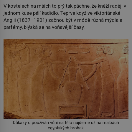
V kostelech na mších to prý tak páchne, že kněží raději v
jednom kuse pálí kadidlo. Teprve když ve viktoriánské
Anglii (1837–1901) začnou být v módě různá mýdla a
parfémy, blýská se na voňavější časy.
Důkazy o používán vůní na tělo najdeme už na malbách
egyptských hrobek.