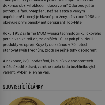
dokonce obarvil oblečení dočervena? Odorono ještě
potřebuje řadu vylepšení, než se setká s velkým
úspěchem! Určený je hlavně pro ženy, až v roce 1935 se
objevuje první pánský antiperspirant Top-Flite.
Roku 1952 si firma MUM vypůjčí technologii kuličkového
pera a vzniká roll on, za dalších 10 let pak přibudou i
produkty ve spreji. Když ty se začnou v 70. letech
stahovat kvůli freonům, zrodí se ještě tuhý deodorant!
A nakonec, kvůli podezření, že hliník v deodorantech
může škodit zdraví, vznikne i celá řada bezhliníkových
variant. Výběr je jen na vás.
SOUVISEJÍCÍ ČLÁNKY