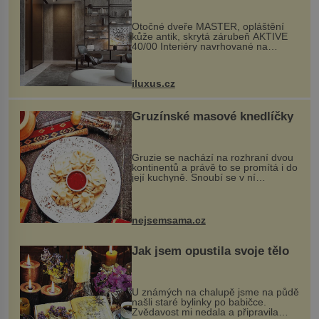
rozumem i vášní!
Otočné dveře MASTER, opláštění
kůže antik, skrytá zárubeň AKTIVE
40/00 Interiéry navrhované na
zakázku často vyžadují atypické
rozměry nejen nábytku, ale i
otvorových prvků. Technické zázemí
iluxus.cz
dnes umož...
Gruzínské masové knedlíčky
Gruzie se nachází na rozhraní dvou
kontinentů a právě to se promítá i do
její kuchyně. Snoubí se v ní
evropské a asijské chutě a díky tomu
vznikají rozmanité a chuťově bohaté
pokrmy, které rozhodně st...
nejsemsama.cz
Jak jsem opustila svoje tělo
U známých na chalupě jsme na půdě
našli staré bylinky po babičce.
Zvědavost mi nedala a připravila