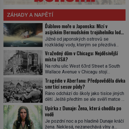
ZÁHADY A NAPĚTÍ
Ďáblovo moře u Japonska: Mizí v
asijském Bermudském trojúhelníku lodě
ve spárech neznámé síly?
Jižně od japonských ostrovů se
rozkládají vody, kterým se přezdívá
Ďáblovo moře. Vypráví se o lodích
Vražedný dům v Chicagu: Nejděsivější
mizejících beze stopy, podivných
místo USA?
světlech, zrádných proudech i mořských
Na rohu ulic West 63rd Street a South
dracích, kteří měli tyto končiny střežit už
Wallace Avenue v Chicagu stojí
v dávných legendách. Je tichomořský
nenápadná pošta. Nemá žádný speciální
Dračí trojúhelník skutečně prokletým
Tragédie v Aberfanu: Předpověděla dívka
nápis ani pamětní desku. A přesto prý
místem, nebo se zde jen nebezpečná
smrtící sesuv půdy?
místní zaměstnanci neradi chodí do
příroda proměnila v jednu z
Ráno odchází do školy jako tisíce jiných
sklepa. Právě tady totiž sídlil sériový
nejpůsobivějších námořních záhad? […]
dětí. Ještě předtím se ale svěří matce s
vrah H. H. Holmes a také
podivným snem. Ve škole, kterou dobře
nejpropracovanější past na lidi
Upírka z Dunaje: Žena, která chodila po
zná, tentokrát nevidí budovu ani
v dějinách americké kriminalistiky.
vodě
spolužáky. Místo nich se před ní tyčí
Herman Webster Mudgett (1861–1896)
Je pozdní noc a po hladině Dunaje kráčí
cosi temného. O několik hodin později je
přijíždí […]
žena. Neklesá, nezanechává vlny a
mrtvá. Mohla devítiletá Zahlédla vlastní