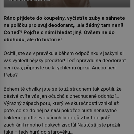
Ráno přijdete do koupelny, vyčistíte zuby a sáhnete
na poličku pro svůj deodorant,…ale žádný tam není!
Co teď? Pojďte s námi hledat jiný. Ovšem ne do
obchodu, ale do historie!
Ocitli jste se v pravěku a během odpočinku v jeskyni si
vás vyhlédl nějaký predátor! Teď opravdu na deodorant
není čas, připravte se k rychlému úprku! Anebo není
třeba?
Během té chvilky jste se totiž strachem tak zpotili, že
děsivé zvíře vás jen očuchá a znechuceně odchází…
Výrazný zápach potu, který ve skutečnosti vzniká až
poté, co se do něj na naší pokožce pustí nenasytné
bakterie, podle evolučních biologů v historii jistě
zachránil mnoho lidských životů! Naštěstí jste přežili
také – tedy hurá do starověku…