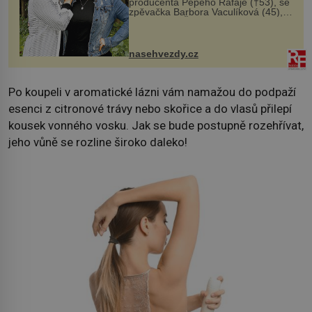
producenta Pepeho Rafaje (†53), se
zpěvačka Barbora Vaculíková (45),
dcera Petry Černocké (75), poprvé
ozvala veřejnosti. Na sociální síti
sdílela, že se snaží fung...
nasehvezdy.cz
Po koupeli v aromatické lázni vám namažou do podpaží
esenci z citronové trávy nebo skořice a do vlasů přilepí
kousek vonného vosku. Jak se bude postupně rozehřívat,
jeho vůně se rozline široko daleko!