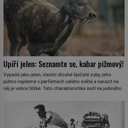
Upíří jelen: Seznamte se, kabar pižmový!
Vypadá jako jelen, vlastní dlouhé špičaté zuby, jeho
pižmo najdeme v parfémech celého světa a narazit na
něj je velice těžké. Tato charakteristika sedí na jediného
zástupce zvířecí říše – kabara pižmového. V Evropě ho
jako první popíše švédský botanik Carl Linné (1707–
1778), jenže v Asii o něm ví už celá staletí. Zvíře
připomíná jelena, v kohoutku dosahuje […]