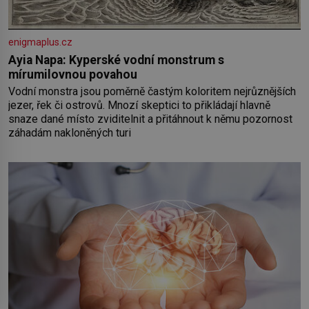
enigmaplus.cz
Ayia Napa: Kyperské vodní monstrum s
mírumilovnou povahou
Vodní monstra jsou poměrně častým koloritem nejrůznějších
jezer, řek či ostrovů. Mnozí skeptici to přikládají hlavně
snaze dané místo zviditelnit a přitáhnout k němu pozornost
záhadám nakloněných turi