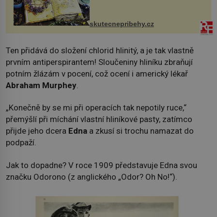
jsem si z nich lektvar… Zimní pobyt
na chalupě se pro mě vlastní vinou
změnil v děsivý zážitek, na kt...
skutecnepribehy.cz
Ten přidává do složení chlorid hlinitý, a je tak vlastně
prvním antiperspirantem! Sloučeniny hliníku zbraňují
potním žlázám v pocení, což ocení i americký lékař
Abraham Murphey
.
„Konečně by se mi při operacích tak nepotily ruce,“
přemýšlí při míchání vlastní hliníkové pasty, zatímco
přijde jeho dcera
Edna
a zkusí si trochu namazat do
podpaží.
Jak to dopadne? V roce 1909 představuje Edna svou
značku Odorono (z anglického „Odor? Oh No!“).