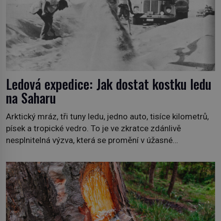
Ledová expedice: Jak dostat kostku ledu
na Saharu
Arktický mráz, tři tuny ledu, jedno auto, tisíce kilometrů,
písek a tropické vedro. To je ve zkratce zdánlivě
nesplnitelná výzva, která se promění v úžasné
dobrodružství a důkaz, že nic není nemožné. Vše začíná
na podzim 1958 jako hec. Rádio Luxembourg přichází s
neobvyklou výzvou. Tomu, kdo dokáže dopravit ze
severního polárního kruhu na […]