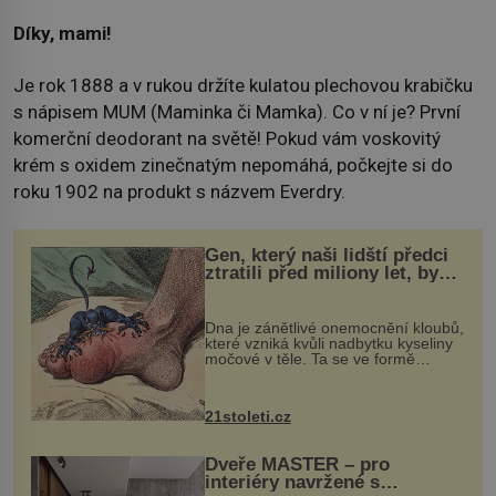
Díky, mami!
Je rok 1888 a v rukou držíte kulatou plechovou krabičku
s nápisem MUM (Maminka či Mamka). Co v ní je? První
komerční deodorant na světě! Pokud vám voskovitý
krém s oxidem zinečnatým nepomáhá, počkejte si do
roku 1902 na produkt s názvem Everdry.
Gen, který naši lidští předci
ztratili před miliony let, by
mohl pomoci s léčbou
„nemoci králů“
Dna je zánětlivé onemocnění kloubů,
které vzniká kvůli nadbytku kyseliny
močové v těle. Ta se ve formě
krystalků ukládá v blízkosti kloubů,
nejčastěji přitom postihuje palce na
nohou, a způsobuje bole...
21stoleti.cz
Dveře MASTER – pro
interiéry navržené s