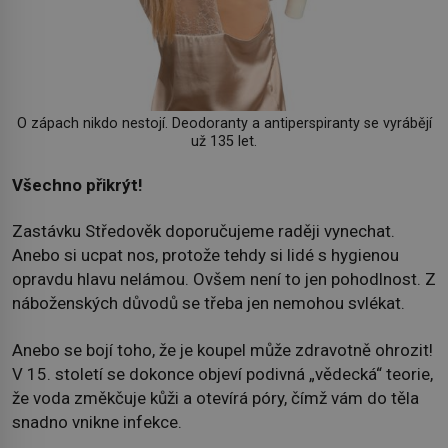
O zápach nikdo nestojí. Deodoranty a antiperspiranty se vyrábějí
už 135 let.
Všechno přikrýt!
Zastávku Středověk doporučujeme raději vynechat.
Anebo si ucpat nos, protože tehdy si lidé s hygienou
opravdu hlavu nelámou. Ovšem není to jen pohodlnost. Z
náboženských důvodů se třeba jen nemohou svlékat.
Anebo se bojí toho, že je koupel může zdravotně ohrozit!
V 15. století se dokonce objeví podivná „vědecká“ teorie,
že voda změkčuje kůži a otevírá póry, čímž vám do těla
snadno vnikne infekce.