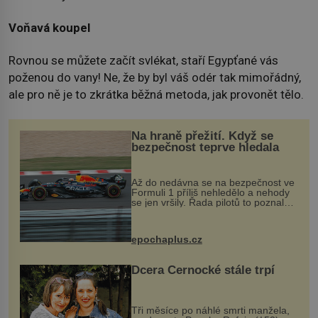
Voňavá koupel
Rovnou se můžete začít svlékat, staří Egypťané vás
poženou do vany! Ne, že by byl váš odér tak mimořádný,
ale pro ně je to zkrátka běžná metoda, jak provonět tělo.
Na hraně přežití. Když se
bezpečnost teprve hledala
Až do nedávna se na bezpečnost ve
Formuli 1 příliš nehledělo a nehody
se jen vršily. Řada pilotů to poznala
na vlastní kůži, často s trvalými
následky nebo bohužel i ztrátou
života. Dnes nepochopiteln...
epochaplus.cz
Dcera Černocké stále trpí
Tři měsíce po náhlé smrti manžela,