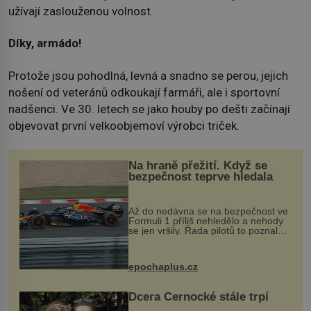
užívají zaslouženou volnost.
Díky, armádo!
Protože jsou pohodlná, levná a snadno se perou, jejich
nošení od veteránů odkoukají farmáři, ale i sportovní
nadšenci. Ve 30. letech se jako houby po dešti začínají
objevovat první velkoobjemoví výrobci triček.
Na hraně přežití. Když se
bezpečnost teprve hledala
Až do nedávna se na bezpečnost ve
Formuli 1 příliš nehledělo a nehody
se jen vršily. Řada pilotů to poznala
na vlastní kůži, často s trvalými
následky nebo bohužel i ztrátou
života. Dnes nepochopiteln...
epochaplus.cz
Dcera Černocké stále trpí