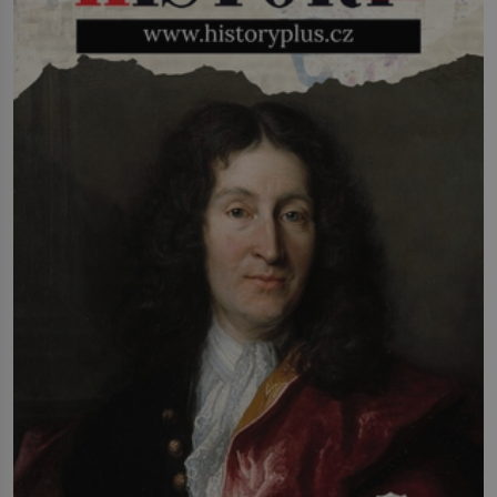
(1927–2005), který během vlastní
svatby přijde […]