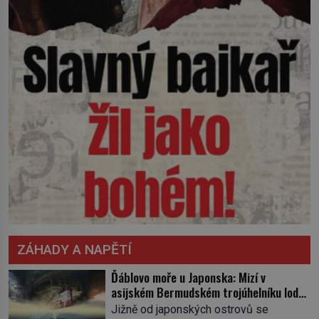
ZÁHADY A NAPĚTÍ
Ďáblovo moře u Japonska: Mizí v
asijském Bermudském trojúhelníku lodě
ve spárech neznámé síly?
Jižně od japonských ostrovů se