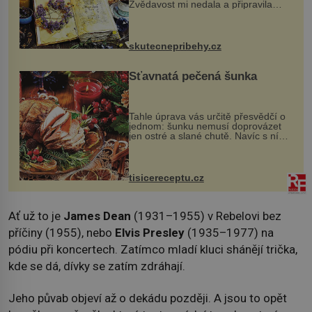
Zvědavost mi nedala a připravila
jsem si z nich lektvar… Zimní pobyt
na chalupě se pro mě vlastní vinou
změnil v děsivý zážitek, na kt...
skutecnepribehy.cz
Šťavnatá pečená šunka
Tahle úprava vás určitě přesvědčí o
jednom: šunku nemusí doprovázet
jen ostré a slané chutě. Navíc s ní
nakrmíte poměrně hodně hladových
krků. Ingredience sádlo 3 kg šunky
vcelku 3 stroužky česneku hl...
tisicereceptu.cz
Ať už to je
James Dean
(1931–1955) v Rebelovi bez
příčiny (1955), nebo
Elvis Presley
(1935–1977) na
pódiu při koncertech. Zatímco mladí kluci shánějí trička,
kde se dá, dívky se zatím zdráhají.
Jeho půvab objeví až o dekádu později. A jsou to opět