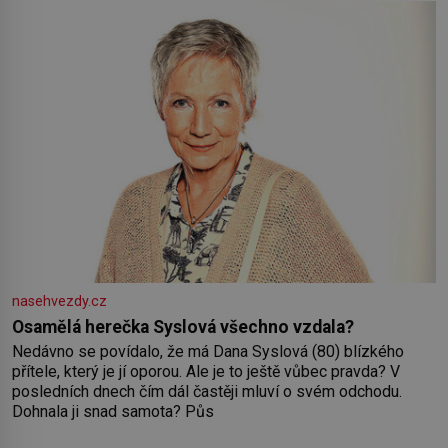
nasehvezdy.cz
Osamělá herečka Syslová všechno vzdala?
Nedávno se povídalo, že má Dana Syslová (80) blízkého
přítele, který je jí oporou. Ale je to ještě vůbec pravda? V
posledních dnech čím dál častěji mluví o svém odchodu.
Dohnala ji snad samota? Půs