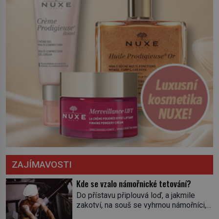
ZAJÍMAVOSTI
Kde se vzalo námořnické tetování?
Do přístavu připlouvá loď, a jakmile
zakotví, na souš se vyhrnou námořníci,
aby utišili žízeň i chtíč. Jdou oním