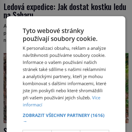
Ledová expedice: Jak dostat kostku ledu
na Saharu
Arktický mráz, tři tuny ledu, jedno auto, tisíce kilometrů,
Tyto webové stránky
písek a tropické vedro. To je ve zkratce zdánlivě
používají soubory cookie.
nesplnitelná výzva, která se promění v úžasné
dobrodružství a důkaz, že nic není nemožné. Vše začíná
K personalizaci obsahu, reklam a analýze
na podzim 1958 jako hec. Rádio Luxembourg přichází s
návštěvnosti používáme soubory cookie.
neobvyklou výzvou. Tomu, kdo dokáže dopravit ze
Informace o vašem používání našich
severního polárního kruhu na […]
stránek také sdílíme s našimi reklamními
a analytickými partnery, kteří je mohou
kombinovat s dalšími informacemi, které
jste jim poskytli nebo které shromáždili
při vašem používání jejich služeb.
Více
informací
ZOBRAZIT VŠECHNY PARTNERY
(1616)
→
Smola: Voňavé a léčivé slzy stromů