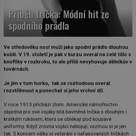
Příběh trička: Módní hit ze
spodního prádla
Ve středověku nosí muži jako spodní prádlo dlouhou
košili. V 19. století je pak v kurzu overal na celé tělo s
knoflíky v rozkroku, to ale příliš nevyhovuje dělníkův v
továrnách.
Je jim v tom horko, tak se rozhodnou overal
rozstřihnout a ponechat si jeho vrchní díl.
V roce 1913 přichází zlom. Americké námořnictvo
objedná pro své vojáky bílá bavlněná trička s dlouhým i
krátkým rukávem, která se oblékají pod kousavé
uniformy. Když zrovna vojáci nebojují, vezmou si je jen
tak. S koncem války si veteráni v nafasovaných tričkách