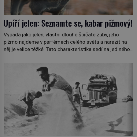
Upíří jelen: Seznamte se, kabar pižmový!
Vypadá jako jelen, vlastní dlouhé špičaté zuby, jeho
pižmo najdeme v parfémech celého světa a narazit na
něj je velice těžké. Tato charakteristika sedí na jediného
zástupce zvířecí říše – kabara pižmového. V Evropě ho
jako první popíše švédský botanik Carl Linné (1707–
1778), jenže v Asii o něm ví už celá staletí. Zvíře
připomíná jelena, v kohoutku dosahuje […]