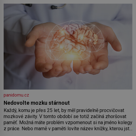
by pokoj miminka měl působit především klidně a útulně.
Předškolní věk je
panidomu.cz
Nedovolte mozku stárnout
Každý, komu je přes 25 let, by měl pravidelně procvičovat
mozkové závity. V tomto období se totiž začíná zhoršovat
paměť. Možná máte problém vzpomenout si na jméno kolegy
z práce. Nebo marně v paměti lovíte název knížky, kterou jste
nedávno přečetli. Je to opravdu tak, s věkem jako kdyby se