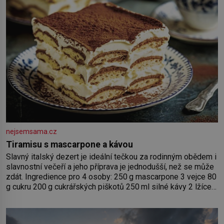
nejsemsama.cz
Tiramisu s mascarpone a kávou
Slavný italský dezert je ideální tečkou za rodinným obědem i
slavnostní večeří a jeho příprava je jednodušší, než se může
zdát. Ingredience pro 4 osoby: 250 g mascarpone 3 vejce 80
g cukru 200 g cukrářských piškotů 250 ml silné kávy 2 lžíce
amaretta kakao na posypání Postup: Oddělte žloutky od
bílků. Žloutky vyšlehejte s cukrem do světlé pěny a postupně
do nich vmíchejte mascarpone, aby vznikl hladký