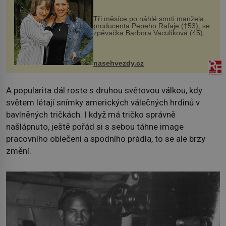
Tři měsíce po náhlé smrti manžela,
producenta Pepeho Rafaje (†53), se
zpěvačka Barbora Vaculíková (45),
dcera Petry Černocké (75), poprvé
ozvala veřejnosti. Na sociální síti
sdílela, že se snaží fung...
nasehvezdy.cz
A popularita dál roste s druhou světovou válkou, kdy
světem létají snímky amerických válečných hrdinů v
bavlněných tričkách. I když má tričko správně
našlápnuto, ještě pořád si s sebou táhne image
pracovního oblečení a spodního prádla, to se ale brzy
změní.