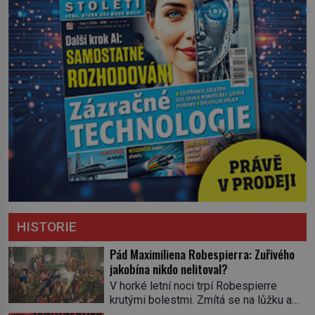
HISTORIE
Pád Maximiliena Robespierra: Zuřivého
jakobína nikdo nelitoval?
V horké letní noci trpí Robespierre
krutými bolestmi. Zmítá se na lůžku a
hlavou mu víří kolotoč myšlenek. Když