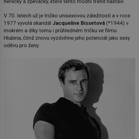
herečky a zpěvačky, které tento módní trend nastaví.
V 70. letech už je tričko unisexovou záležitostí a v roce
1977 vyvolá skandál
Jacqueline Bissetová
(*1944) v
mokrém a díky tomu i průhledném tričku ve filmu
Hlubina, čímž znovu vyzdvihne jeho potenciál jako sexy
oděvu pro ženy.