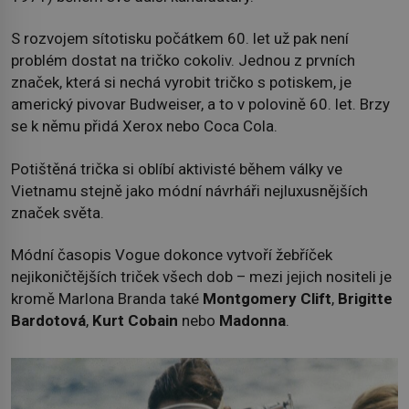
S rozvojem sítotisku počátkem 60. let už pak není
problém dostat na tričko cokoliv. Jednou z prvních
značek, která si nechá vyrobit tričko s potiskem, je
americký pivovar Budweiser, a to v polovině 60. let. Brzy
se k němu přidá Xerox nebo Coca Cola.
Potištěná trička si oblíbí aktivisté během války ve
Vietnamu stejně jako módní návrháři nejluxusnějších
značek světa.
Módní časopis Vogue dokonce vytvoří žebříček
nejikoničtějších triček všech dob – mezi jejich nositeli je
kromě Marlona Branda také
Montgomery Clift
,
Brigitte
Bardotová
,
Kurt Cobain
nebo
Madonna
.