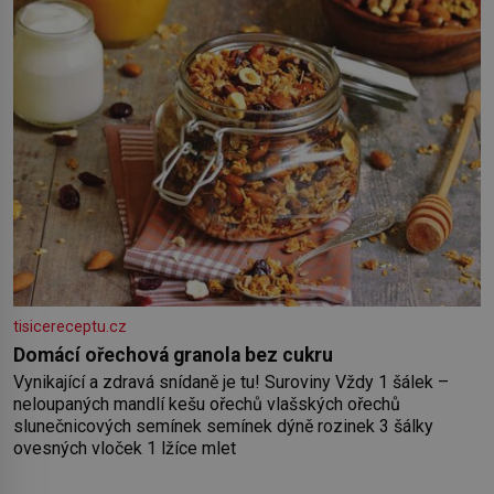
tisicereceptu.cz
Domácí ořechová granola bez cukru
Vynikající a zdravá snídaně je tu! Suroviny Vždy 1 šálek –
neloupaných mandlí kešu ořechů vlašských ořechů
slunečnicových semínek semínek dýně rozinek 3 šálky
ovesných vloček 1 lžíce mlet