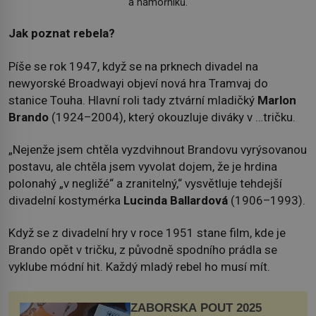
a námořníků.
Jak poznat rebela?
Píše se rok 1947, když se na prknech divadel na
newyorské Broadwayi objeví nová hra Tramvaj do
stanice Touha. Hlavní roli tady ztvární mladičký
Marlon
Brando
(1924–2004), který okouzluje diváky v …tričku.
„Nejenže jsem chtěla vyzdvihnout Brandovu vyrýsovanou
postavu, ale chtěla jsem vyvolat dojem, že je hrdina
polonahý „v negližé“ a zranitelný,“ vysvětluje tehdejší
divadelní kostymérka
Lucinda Ballardová
(1906–1993).
Když se z divadelní hry v roce 1951 stane film, kde je
Brando opět v tričku, z původně spodního prádla se
vyklube módní hit. Každý mladý rebel ho musí mít.
ZÁBOŘSKÁ POUŤ 2025