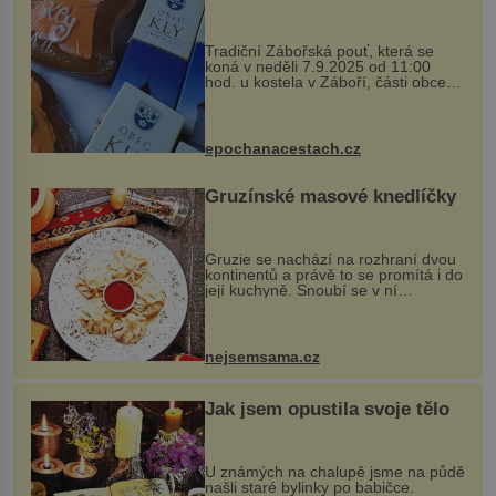
Tradiční Zábořská pouť, která se
koná v neděli 7.9.2025 od 11:00
hod. u kostela v Záboří, části obce
Kly u Mělníka. V programu naleznete
komentovanou prohlídku kostela,
dobovou hudbu, řemesla, atrakce...
epochanacestach.cz
Gruzínské masové knedlíčky
Gruzie se nachází na rozhraní dvou
kontinentů a právě to se promítá i do
její kuchyně. Snoubí se v ní
evropské a asijské chutě a díky tomu
vznikají rozmanité a chuťově bohaté
pokrmy, které rozhodně st...
nejsemsama.cz
Jak jsem opustila svoje tělo
U známých na chalupě jsme na půdě
našli staré bylinky po babičce.