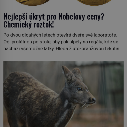
Nejlepší úkryt pro Nobelovy ceny?
Chemický roztok!
Po dvou dlouhých letech otevírá dveře své laboratoře.
Oči prolétnou po stole, aby pak ulpěly na regálu, kde se
nachází všemožné látky. Hledá žluto-oranžovou tekutinu,
jakmile ji zahlédne, nesmírně se mu uleví. Teď může svůj
plán dokončit. Pod termínem aqua regia se skrývá
směs s názvem lučavka královská. Svůj přídomek nemá
pro nic za nic, […]