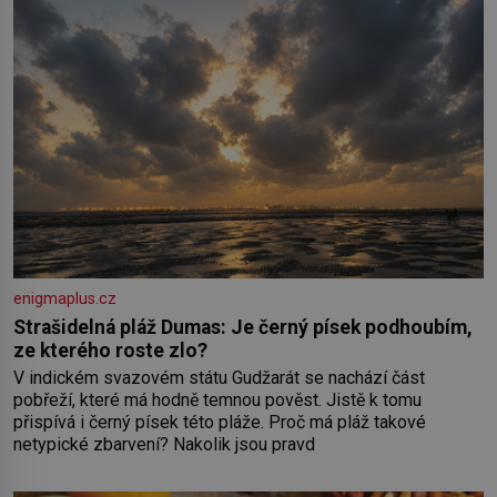
enigmaplus.cz
Strašidelná pláž Dumas: Je černý písek podhoubím,
ze kterého roste zlo?
V indickém svazovém státu Gudžarát se nachází část
pobřeží, které má hodně temnou pověst. Jistě k tomu
přispívá i černý písek této pláže. Proč má pláž takové
netypické zbarvení? Nakolik jsou pravd