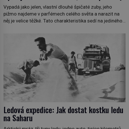
Vypadá jako jelen, vlastní dlouhé špičaté zuby, jeho
pižmo najdeme v parfémech celého světa a narazit na
něj je velice těžké. Tato charakteristika sedí na jediného
zástupce zvířecí říše – kabara pižmového. V Evropě ho
jako první popíše švédský botanik Carl Linné (1707–
1778), jenže v Asii o něm ví už celá staletí. Zvíře
připomíná jelena, v kohoutku dosahuje […]
Ledová expedice: Jak dostat kostku ledu
na Saharu
Arktický mráz, tři tuny ledu, jedno auto, tisíce kilometrů,