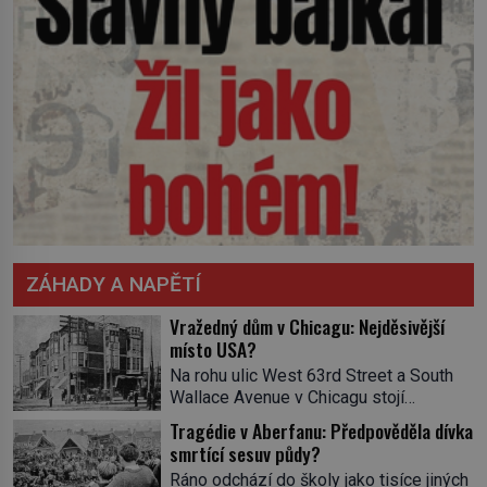
ZÁHADY A NAPĚTÍ
Vražedný dům v Chicagu: Nejděsivější
místo USA?
Na rohu ulic West 63rd Street a South
Wallace Avenue v Chicagu stojí
nenápadná pošta. Nemá žádný speciální
Tragédie v Aberfanu: Předpověděla dívka
nápis ani pamětní desku. A přesto prý
smrtící sesuv půdy?
místní zaměstnanci neradi chodí do
Ráno odchází do školy jako tisíce jiných
sklepa. Právě tady totiž sídlil sériový