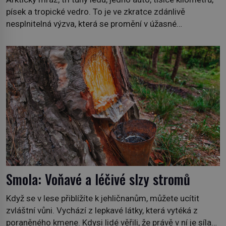
písek a tropické vedro. To je ve zkratce zdánlivě
nesplnitelná výzva, která se promění v úžasné
dobrodružství a důkaz, že nic není nemožné. Vše začíná
na podzim 1958 jako hec. Rádio Luxembourg přichází s
neobvyklou výzvou. Tomu, kdo dokáže dopravit ze
severního polárního kruhu na […]
Smola: Voňavé a léčivé slzy stromů
Když se v lese přiblížíte k jehličnanům, můžete ucítit
zvláštní vůni. Vychází z lepkavé látky, která vytéká z
poraněného kmene. Kdysi lidé věřili, že právě v ní je síla