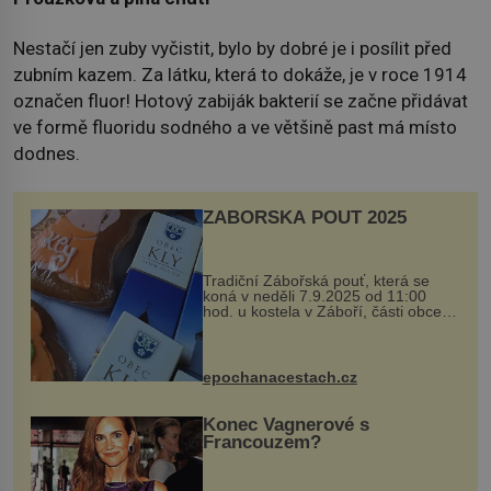
Nestačí jen zuby vyčistit, bylo by dobré je i posílit před
zubním kazem. Za látku, která to dokáže, je v roce 1914
označen fluor! Hotový zabiják bakterií se začne přidávat
ve formě fluoridu sodného a ve většině past má místo
dodnes.
ZÁBOŘSKÁ POUŤ 2025
Tradiční Zábořská pouť, která se
koná v neděli 7.9.2025 od 11:00
hod. u kostela v Záboří, části obce
Kly u Mělníka. V programu naleznete
komentovanou prohlídku kostela,
dobovou hudbu, řemesla, atrakce...
epochanacestach.cz
Konec Vagnerové s
Francouzem?