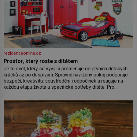
rezidenceonline.cz
Prostor, který roste s dítětem
Je to svět, který se vyvíjí a proměňuje od prvních dětských
krůčků až po dospívání. Správně navržený pokoj podporuje
bezpečí, kreativitu, soustředění i odpočinek a reaguje na
každou etapu života a specifické potřeby dítěte. Pro
nejmenší je klíčová jednoduchost, měkkost a bezpečí, proto
by pokoj miminka měl působit především klidně a útulně.
Předškolní věk je