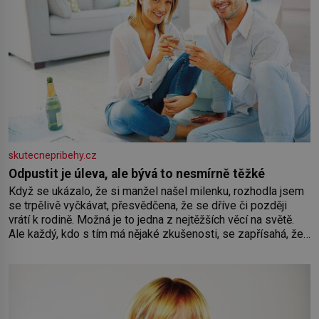
skutecnepribehy.cz
Odpustit je úleva, ale bývá to nesmírně těžké
Když se ukázalo, že si manžel našel milenku, rozhodla jsem
se trpělivě vyčkávat, přesvědčena, že se dříve či později
vrátí k rodině. Možná je to jedna z nejtěžších věcí na světě.
Ale každý, kdo s tím má nějaké zkušenosti, se zapřísahá, že
pokud odpustíte, znatelně se vám uleví. Když se ke mně
doneslo, že si manžel pořídil milenku,