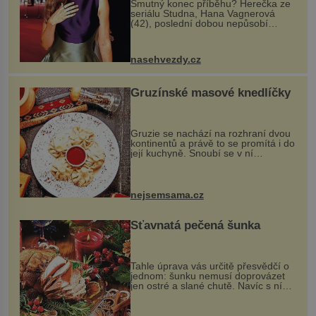
Smutný konec příběhu? Herečka ze
seriálu Studna, Hana Vagnerová
(42), poslední dobou nepůsobí
nejšťastněji. Ačkoli časy její anorexie
jsou už dávno pryč a opět se pyšnila
ženskými křivkami, najednou s...
nasehvezdy.cz
Gruzínské masové knedlíčky
Gruzie se nachází na rozhraní dvou
kontinentů a právě to se promítá i do
její kuchyně. Snoubí se v ní
evropské a asijské chutě a díky tomu
vznikají rozmanité a chuťově bohaté
pokrmy, které rozhodně st...
nejsemsama.cz
Šťavnatá pečená šunka
Tahle úprava vás určitě přesvědčí o
jednom: šunku nemusí doprovázet
jen ostré a slané chutě. Navíc s ní
nakrmíte poměrně hodně hladových
krků. Ingredience sádlo 3 kg šunky
vcelku 3 stroužky česneku hl...