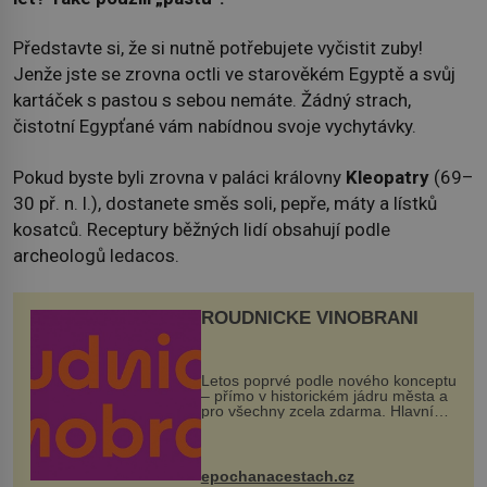
Představte si, že si nutně potřebujete vyčistit zuby!
Jenže jste se zrovna octli ve starověkém Egyptě a svůj
kartáček s pastou s sebou nemáte. Žádný strach,
čistotní Egypťané vám nabídnou svoje vychytávky.
Pokud byste byli zrovna v paláci královny
Kleopatry
(69–
30 př. n. l.), dostanete směs soli, pepře, máty a lístků
kosatců. Receptury běžných lidí obsahují podle
archeologů ledacos.
ROUDNICKÉ VINOBRANÍ
Letos poprvé podle nového konceptu
– přímo v historickém jádru města a
pro všechny zcela zdarma. Hlavní
program se odehraje na Karlově a
Husově náměstí. Návštěvníci se
mohou těšit na víno, burčák, pes...
epochanacestach.cz