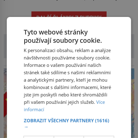
stromu. Smola také patří k nejstarším surovinám, s nimiž
lidstvo pracovalo. Chrání strom před infekcí, hmyzem a
DALŠÍ ČLÁNKY Z RUBRIKY
vysycháním. Dá se říct, že je to přírodní […]
Tyto webové stránky
používají soubory cookie.
K personalizaci obsahu, reklam a analýze
návštěvnosti používáme soubory cookie.
reklama
Informace o vašem používání našich
stránek také sdílíme s našimi reklamními
a analytickými partnery, kteří je mohou
kombinovat s dalšími informacemi, které
jste jim poskytli nebo které shromáždili
při vašem používání jejich služeb.
Více
informací
ZOBRAZIT VŠECHNY PARTNERY
(1616)
→