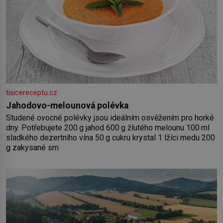
tisicereceptu.cz
Jahodovo-melounová polévka
Studené ovocné polévky jsou ideálním osvěžením pro horké
dny. Potřebujete 200 g jahod 600 g žlutého melounu 100 ml
sladkého dezertního vína 50 g cukru krystal 1 lžíci medu 200
g zakysané sm