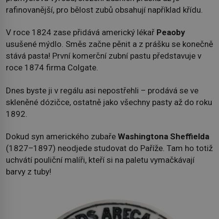
rafinovanější, pro bělost zubů obsahují například křídu.
V roce 1824 zase přidává americký lékař
Peaoby
usušené mýdlo. Směs začne pěnit a z prášku se konečně
stává pasta! První komerční zubní pastu představuje v
roce 1874 firma Colgate.
Dnes byste ji v regálu asi nepostřehli – prodává se ve
skleněné dózičce, ostatně jako všechny pasty až do roku
1892.
Dokud syn amerického zubaře
Washingtona Sheffielda
(1827–1897) neodjede studovat do Paříže. Tam ho totiž
uchvátí pouliční malíři, kteří si na paletu vymačkávají
barvy z tuby!