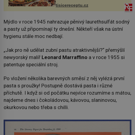
tisicereceptu.cz
Mýdlo v roce 1945 nahrazuje pěnivý laurethsulfát sodný
a pasty už připomínají ty dnešní. Někteří však na ústní
hygienu stále moc nedbají.
„Jak pro ně udělat zubní pastu atraktivnější?“ přemýšlí
newyorský malíř
Leonard Marraffino
a v roce 1955 si
patentuje speciální stroj.
Po vložení několika barevných směsí z něj vylézá první
pasta s proužky! Postupně dostává pasta i různé
příchutě. I když si od počátku nejvíce rozumíme s mátou,
najdeme dnes i čokoládovou, kávovou, slaninovou,
okurkovou nebo třeba s chilli.