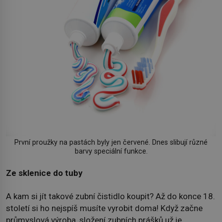
První proužky na pastách byly jen červené. Dnes slibují různé
barvy speciální funkce.
Ze sklenice do tuby
A kam si jít takové zubní čistidlo koupit? Až do konce 18.
století si ho nejspíš musíte vyrobit doma! Když začne
průmyslová výroba, složení zubních prášků už je