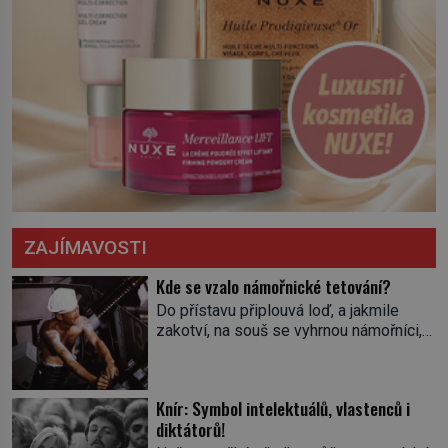
ZAJÍMAVOSTI
Kde se vzalo námořnické tetování?
Do přístavu připlouvá loď, a jakmile
zakotví, na souš se vyhrnou námořníci,
aby utišili žízeň i chtíč. Jdou oním
zvláštním houpavým krokem. A kdyby je
někdo nepoznal podle toho, napoví mu
Knír: Symbol intelektuálů, vlastenců i
potetované paže. Námořnická kérka je
diktátorů!
totiž něco jako uniforma. Tetování jako