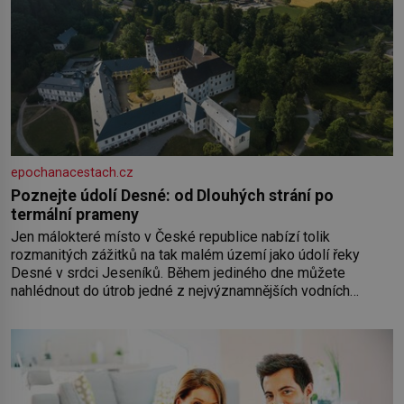
epochanacestach.cz
Poznejte údolí Desné: od Dlouhých strání po
termální prameny
Jen málokteré místo v České republice nabízí tolik
rozmanitých zážitků na tak malém území jako údolí řeky
Desné v srdci Jeseníků. Během jediného dne můžete
nahlédnout do útrob jedné z nejvýznamnějších vodních
elektráren v Evropě, vydat se na horské hřebeny, projet se na
koloběžce a den zakončit poznáváním památek ve Velkých
Losinách nebo v termálním