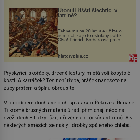
Utonuli říšští šlechtici v
latríně?
Táhne mu na 20 let, ale už lze o
něm říct, že je to ostřílený politik.
Císař Fridrich Barbarossa proto
posílá svého syna a dědice Jindřicha
VI. do Erfurtu, aby se stal
prostředníkem při řešení sporu m...
historyplus.cz
Pryskyřici, skořápky, drcené lastury, mletá volí kopyta či
kosti. A kartáček? Ten není třeba, prášek nanesete na
zuby prstem a špínu obrousíte!
V podobném duchu se o chrup starají i Řekové a Římané.
Ti kromě brusných materiálů rádi přimíchají něco na
svěží dech – lístky růže, dřevěné uhlí či kůru stromů. A v
některých směsích se našly i drobky spáleného chleba.