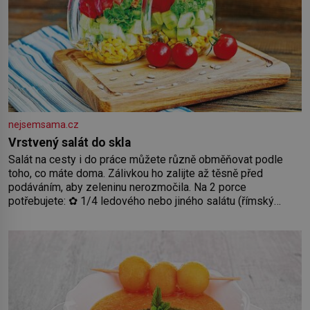
nejsemsama.cz
Vrstvený salát do skla
Salát na cesty i do práce můžete různě obměňovat podle
toho, co máte doma. Zálivkou ho zalijte až těsně před
podáváním, aby zeleninu nerozmočila. Na 2 porce
potřebujete: ✿ 1/4 ledového nebo jiného salátu (římský
salát, polníček…) ✿ 1 malá konzerva kukuřice ✿ ½ okurky ✿
2 rajčata Zálivka: ✿ 4 lžíce olivového oleje ✿ 1 lžíci citronové
šťávy ✿ ½ stroužku