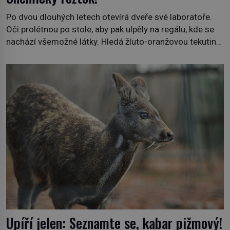
Po dvou dlouhých letech otevírá dveře své laboratoře.
Oči prolétnou po stole, aby pak ulpěly na regálu, kde se
nachází všemožné látky. Hledá žluto-oranžovou tekutinu,
jakmile ji zahlédne, nesmírně se mu uleví. Teď může svůj
plán dokončit. Pod termínem aqua regia se skrývá
směs s názvem lučavka královská. Svůj přídomek nemá
pro nic za nic, […]
Upíří jelen: Seznamte se, kabar pižmový!