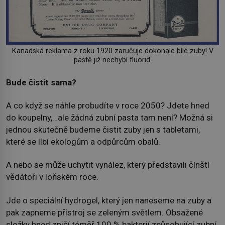
Kanadská reklama z roku 1920 zaručuje dokonale bílé zuby! V
pastě již nechybí fluorid.
Bude čistit sama?
A co když se náhle probudíte v roce 2050? Jdete hned
do koupelny,…ale žádná zubní pasta tam není? Možná si
jednou skutečně budeme čistit zuby jen s tabletami,
které se líbí ekologům a odpůrcům obalů.
A nebo se může uchytit vynález, který představili čínští
vědátoři v loňském roce.
Jde o speciální hydrogel, který jen naneseme na zuby a
pak zapneme přístroj se zeleným světlem. Obsažené
složky hned zničí téměř 100 % bakterií způsobující zubní