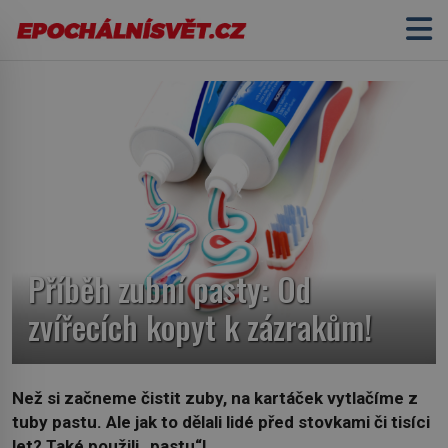
Příběh zubní pasty: Od
zvířecích kopyt k zázrakům!
Než si začneme čistit zuby, na kartáček vytlačíme z
tuby pastu. Ale jak to dělali lidé před stovkami či tisíci
let? Také použili „pastu“!