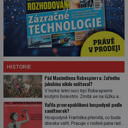
HISTORIE
Pád Maximiliena Robespierra: Zuřivého
jakobína nikdo nelitoval?
V horké letní noci trpí Robespierre
krutými bolestmi. Zmítá se na lůžku a
hlavou mu víří kolotoč myšlenek. Když
Vařila prvorepubliková hospodyně podle
se probere z mdlob, vzpomene si na
sandtnerek?
jednu z pařížských jasnovidek, kterou
Hospodyně Františka přemítá, co bude
před lety navštívil. Prorokovala mu
dneska vařit. Pracuje v rodině pana rady
tragický osud. Tehdy se jí vysmál.