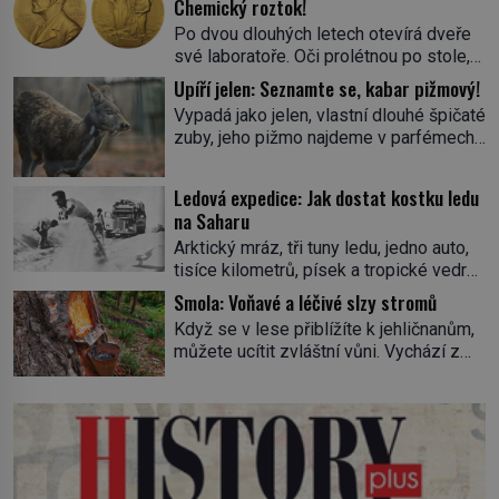
Chemický roztok!
Po dvou dlouhých letech otevírá dveře
své laboratoře. Oči prolétnou po stole,
aby pak ulpěly na regálu, kde se nachází
Upíří jelen: Seznamte se, kabar pižmový!
všemožné látky. Hledá žluto-oranžovou
Vypadá jako jelen, vlastní dlouhé špičaté
tekutinu, jakmile ji zahlédne, nesmírně
zuby, jeho pižmo najdeme v parfémech
se mu uleví. Teď může svůj plán
celého světa a narazit na něj je velice
dokončit. Pod termínem aqua regia se
těžké. Tato charakteristika sedí na
skrývá směs s názvem lučavka
Ledová expedice: Jak dostat kostku ledu
jediného zástupce zvířecí říše – kabara
královská. Svůj přídomek nemá pro nic
na Saharu
pižmového. V Evropě ho jako první
za nic, […]
Arktický mráz, tři tuny ledu, jedno auto,
popíše švédský botanik Carl Linné
tisíce kilometrů, písek a tropické vedro.
(1707–1778), jenže v Asii o něm ví už
To je ve zkratce zdánlivě nesplnitelná
celá staletí. Zvíře připomíná jelena,
Smola: Voňavé a léčivé slzy stromů
výzva, která se promění v úžasné
v kohoutku dosahuje […]
Když se v lese přiblížíte k jehličnanům,
dobrodružství a důkaz, že nic není
můžete ucítit zvláštní vůni. Vychází z
nemožné. Vše začíná na podzim 1958
lepkavé látky, která vytéká z
jako hec. Rádio Luxembourg přichází s
poraněného kmene. Kdysi lidé věřili, že
neobvyklou výzvou. Tomu, kdo dokáže
právě v ní je síla stromu. Smola také
dopravit ze severního polárního kruhu
patří k nejstarším surovinám, s nimiž
na […]
lidstvo pracovalo. Chrání strom před
infekcí, hmyzem a vysycháním. Dá se