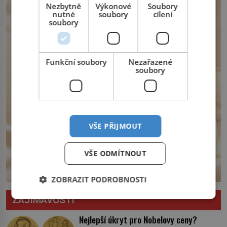
opatření, která mají posílit obranu jeho
Nezbytně
Výkonové
Soubory
nutné
soubory
cílení
království. Zajistit hodlá především
soubory
severní hranici. Na […]
Funkční soubory
Nezařazené
soubory
VŠE PŘIJMOUT
VŠE ODMÍTNOUT
ZOBRAZIT PODROBNOSTI
ZAJÍMAVOSTI
Nejlepší úkryt pro Nobelovy ceny?