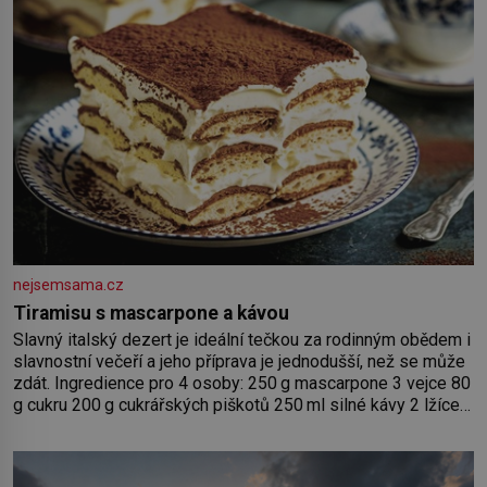
nejsemsama.cz
Tiramisu s mascarpone a kávou
Slavný italský dezert je ideální tečkou za rodinným obědem i
slavnostní večeří a jeho příprava je jednodušší, než se může
zdát. Ingredience pro 4 osoby: 250 g mascarpone 3 vejce 80
g cukru 200 g cukrářských piškotů 250 ml silné kávy 2 lžíce
amaretta kakao na posypání Postup: Oddělte žloutky od
bílků. Žloutky vyšlehejte s cukrem do světlé pěny a postupně
do nich vmíchejte mascarpone, aby vznikl hladký