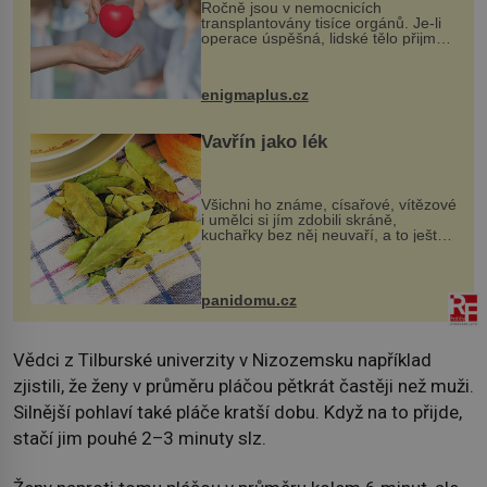
Ročně jsou v nemocnicích
transplantovány tisíce orgánů. Je-li
operace úspěšná, lidské tělo přijme
darovaný orgán za své a pacient
může vést plnohodnotný život. Ale co
když při transplantaci nepřijímám...
enigmaplus.cz
Vavřín jako lék
Všichni ho známe, císařové, vítězové
i umělci si jím zdobili skráně,
kuchařky bez něj neuvaří, a to ještě
nevíte, že bobkový list může výrazně
zmírnit některé naše neduhy.
Obsahuje v malém množství ně...
panidomu.cz
Vědci z Tilburské univerzity v Nizozemsku například
zjistili, že ženy v průměru pláčou pětkrát častěji než muži.
Silnější pohlaví také pláče kratší dobu. Když na to přijde,
stačí jim pouhé 2–3 minuty slz.