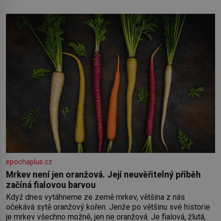
Toník byl dobře zaopatřený mladý muž. Manželství nám
oběma moc nesvědčilo, brzy jsme zjistili, že
epochaplus.cz
Mrkev není jen oranžová. Její neuvěřitelný příběh
začíná fialovou barvou
Když dnes vytáhneme ze země mrkev, většina z nás
očekává sytě oranžový kořen. Jenže po většinu své historie
je mrkev všechno možné, jen ne oranžová. Je fialová, žlutá,