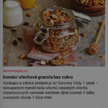
tisicereceptu.cz
Domácí ořechová granola bez cukru
Vynikající a zdravá snídaně je tu! Suroviny Vždy 1 šálek –
neloupaných mandlí kešu ořechů vlašských ořechů
slunečnicových semínek semínek dýně rozinek 3 šálky
ovesných vloček 1 lžíce mlet