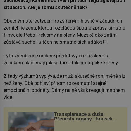
zachovávají kamennou tvář i při těch nejtragičtějších
situacích. Ale je tomu skutečně tak?
Obecným stereotypem rozšířeným hlavně v západních
zemích je žena, kterou rozpláčou špatné zprávy, smutné
filmy, ale třeba i reklamy na pleny. Mužské oko zatím
zůstává suché i u těch nejsmutnějších událostí.
Tyto všeobecně sdílené představy o mužském a
ženském pláči mají jak kulturní, tak biologické kořeny.
Z řady výzkumů vyplývá, že muži skutečně roní méně slz
než ženy. Obě pohlaví přitom rozesmutní stejné
emocionální podněty. Dámy na ně však reagují mnohem
více.
Transplantace a duše.
Přenesly orgány i kousek
osobnosti dárce?