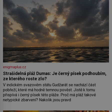
enigmaplus.cz
Strašidelná pláž Dumas: Je černý písek podhoubím,
ze kterého roste zlo?
V indickém svazovém státu Gudžarát se nachází část
pobřeží, které má hodně temnou pověst. Jistě k tomu
přispívá i černý písek této pláže. Proč má pláž takové
netypické zbarvení? Nakolik jsou pravd