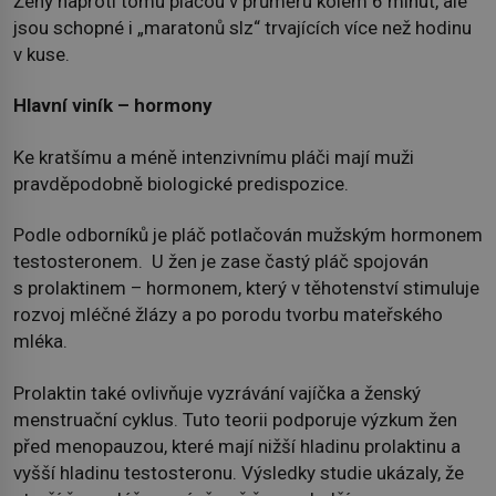
Ženy naproti tomu pláčou v průměru kolem 6 minut, ale
jsou schopné i „maratonů slz“ trvajících více než hodinu
v kuse.
Hlavní viník – hormony
Ke kratšímu a méně intenzivnímu pláči mají muži
pravděpodobně biologické predispozice.
Podle odborníků je pláč potlačován mužským hormonem
testosteronem. U žen je zase častý pláč spojován
s prolaktinem – hormonem, který v těhotenství stimuluje
rozvoj mléčné žlázy a po porodu tvorbu mateřského
mléka.
Prolaktin také ovlivňuje vyzrávání vajíčka a ženský
menstruační cyklus. Tuto teorii podporuje výzkum žen
před menopauzou, které mají nižší hladinu prolaktinu a
vyšší hladinu testosteronu. Výsledky studie ukázaly, že