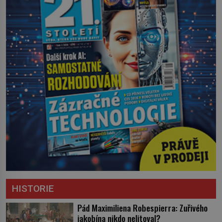
HISTORIE
Pád Maximiliena Robespierra: Zuřivého
jakobína nikdo nelitoval?