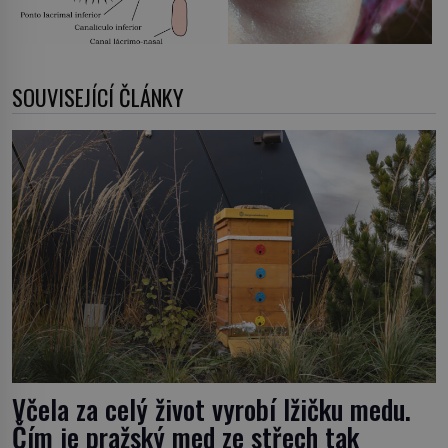
SOUVISEJÍCÍ ČLÁNKY
Včela za celý život vyrobí lžičku medu.
Čím je pražský med ze střech tak