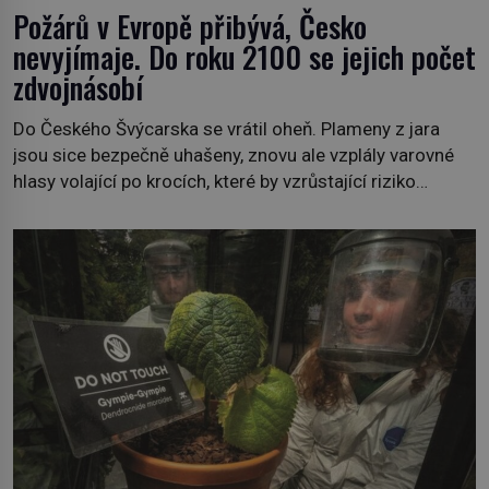
Požárů v Evropě přibývá, Česko
nevyjímaje. Do roku 2100 se jejich počet
zdvojnásobí
Do Českého Švýcarska se vrátil oheň. Plameny z jara
jsou sice bezpečně uhašeny, znovu ale vzplály varovné
hlasy volající po krocích, které by vzrůstající riziko
lesních požárů do budoucna minimalizovaly. Lesní
požáry už nejsou problémem pouze vzdáleného
Středomoří. S oteplujícím se klimatem, vysušenou
krajinou a desetiletími lidských zásahů se z nich stává
nový evropský normál […]