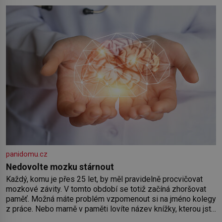
by pokoj miminka měl působit především klidně a útulně.
Předškolní věk je
panidomu.cz
Nedovolte mozku stárnout
Každý, komu je přes 25 let, by měl pravidelně procvičovat
mozkové závity. V tomto období se totiž začíná zhoršovat
paměť. Možná máte problém vzpomenout si na jméno kolegy
z práce. Nebo marně v paměti lovíte název knížky, kterou jste
nedávno přečetli. Je to opravdu tak, s věkem jako kdyby se