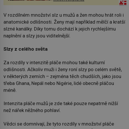
V rozdílném množství slz u mužů a žen mohou hrát roli i
anatomické odlišnosti. Ženy mají například mělčí a kratší
slzné kanálky. Díky tomu dochází k jejich rychlejšímu
naplnění a slzy jsou viditelnější.
Slzy z celého světa
Za rozdíly v intenzitě pláče mohou také kulturní
odlišnosti. Ačkoliv muži i ženy roní slzy po celém světě,
v některých zemích – zejména těch chudších, jako jsou
třeba Ghana, Nepál nebo Nigérie, lidé obecně pláčou
méně.
Intenzita pláče mužů je zde také pouze nepatrně nižší
než nářek něžného pohlaví.
Vědci se domnívají, že tyto rozdíly v množství pláče