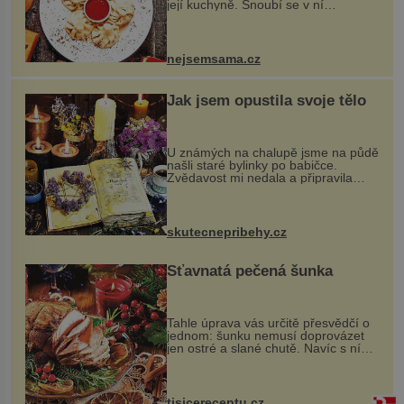
její kuchyně. Snoubí se v ní
evropské a asijské chutě a díky tomu
vznikají rozmanité a chuťově bohaté
pokrmy, které rozhodně st...
nejsemsama.cz
Jak jsem opustila svoje tělo
U známých na chalupě jsme na půdě
našli staré bylinky po babičce.
Zvědavost mi nedala a připravila
jsem si z nich lektvar… Zimní pobyt
na chalupě se pro mě vlastní vinou
změnil v děsivý zážitek, na kt...
skutecnepribehy.cz
Šťavnatá pečená šunka
Tahle úprava vás určitě přesvědčí o
jednom: šunku nemusí doprovázet
jen ostré a slané chutě. Navíc s ní
nakrmíte poměrně hodně hladových
krků. Ingredience sádlo 3 kg šunky
vcelku 3 stroužky česneku hl...
tisicereceptu.cz