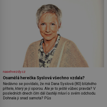
nasehvezdy.cz
Osamělá herečka Syslová všechno vzdala?
Nedávno se povídalo, že má Dana Syslová (80) blízkého
přítele, který je jí oporou. Ale je to ještě vůbec pravda? V
posledních dnech čím dál častěji mluví o svém odchodu.
Dohnala ji snad samota? Půs