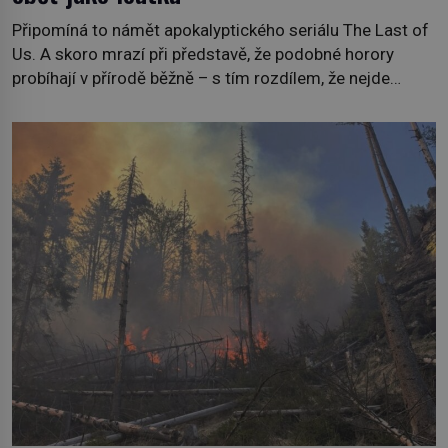
Připomíná to námět apokalyptického seriálu The Last of
Us. A skoro mrazí při představě, že podobné horory
probíhají v přírodě běžně – s tím rozdílem, že nejde
pouze o infekce parazitickou houbou a že predátor
dokáže ovládat jen vývojově nesrovnatelně jednodušší
živočichy, než je člověk. Najít skutečné zombie není nic
nemožného ani v naší přírodě. […]