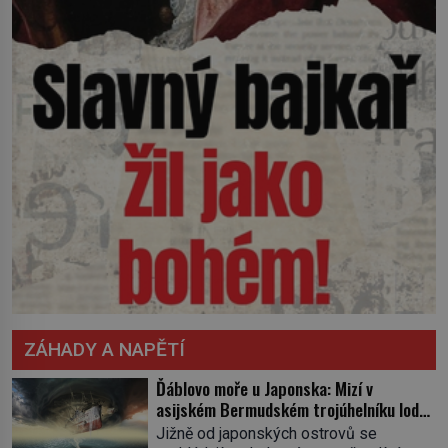
ZÁHADY A NAPĚTÍ
Ďáblovo moře u Japonska: Mizí v
asijském Bermudském trojúhelníku lodě
ve spárech neznámé síly?
Jižně od japonských ostrovů se