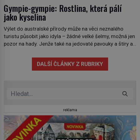
Gympie-gympie: Rostlina, která pálí
jako kyselina
Výlet do australské přírody může na věci neznalého
turistu působit jako idyla – žádné velké šelmy, možná jen
pozor na hady. Jenže také na jedovaté pavouky a štíry a
co už tuší málokdo, i na nenápadný keř se srdčitými listy.
Stačí letmý dotyk a ozve se pronikavá bolest, která
DALŠÍ ČLÁNKY Z RUBRIKY
přetrvává i týdny. Nenápadný tento […]
reklama