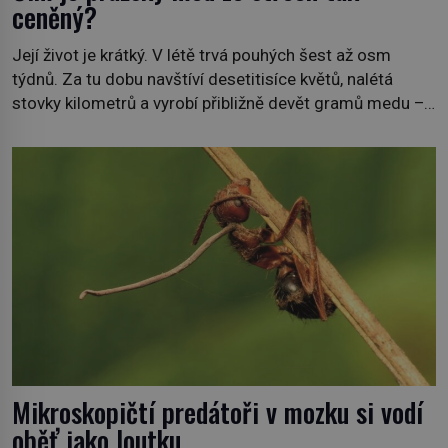
ceněný?
Její život je krátký. V létě trvá pouhých šest až osm
týdnů. Za tu dobu navštíví desetitisíce květů, nalétá
stovky kilometrů a vyrobí přibližně devět gramů medu –
zhruba jednu čajovou lžičku. Sama o sobě se může zdát
bezvýznamná. Teprve když se spojí s dalšími desítkami
tisíc příslušnic svého včelstva, vznikne jeden z
nejdokonalejších organismů […]
Mikroskopičtí predátoři v mozku si vodí
oběť jako loutku