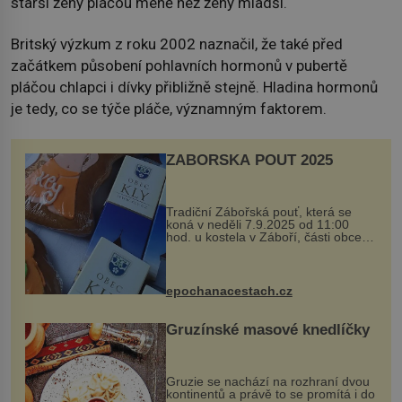
starší ženy pláčou méně než ženy mladší.
Britský výzkum z roku 2002 naznačil, že také před
začátkem působení pohlavních hormonů v pubertě
pláčou chlapci i dívky přibližně stejně. Hladina hormonů
je tedy, co se týče pláče, významným faktorem.
ZÁBOŘSKÁ POUŤ 2025
Tradiční Zábořská pouť, která se
koná v neděli 7.9.2025 od 11:00
hod. u kostela v Záboří, části obce
Kly u Mělníka. V programu naleznete
komentovanou prohlídku kostela,
dobovou hudbu, řemesla, atrakce...
epochanacestach.cz
Gruzínské masové knedlíčky
Gruzie se nachází na rozhraní dvou
kontinentů a právě to se promítá i do