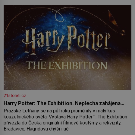
paměť rozhodla stávkovat. Cvičte
21stoleti.cz
Harry Potter: The Exhibition. Neplecha zahájena…
Pražské Letňany se na půl roku proměnily v malý kus
kouzelnického světa. Výstava Harry Potter™: The Exhibition
přivezla do Česka originální filmové kostýmy a rekvizity,
Bradavice, Hagridovu chýši i uč