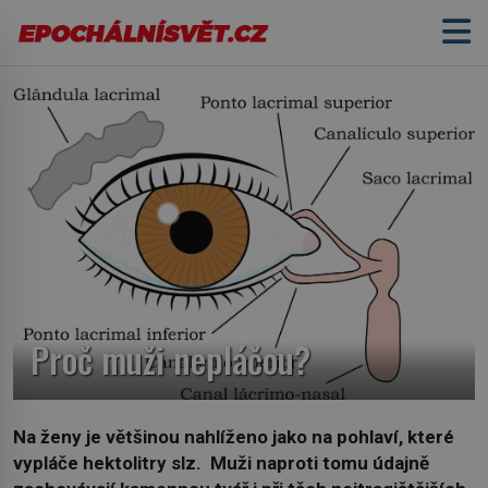
Proč muži nepláčou?
Na ženy je většinou nahlíženo jako na pohlaví, které
vypláče hektolitry slz. Muži naproti tomu údajně