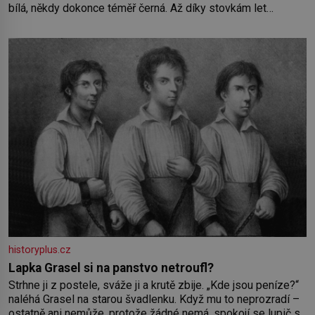
bílá, někdy dokonce téměř černá. Až díky stovkám let
pečlivého šlechtění se z ní stává zelenina, bez které si
českou zahradu ani nedokážeme představit. Její příběh je
historyplus.cz
Lapka Grasel si na panstvo netroufl?
Strhne ji z postele, sváže ji a krutě zbije. „Kde jsou peníze?“
naléhá Grasel na starou švadlenku. Když mu to neprozradí –
ostatně ani nemůže, protože žádné nemá, spokojí se lupič s