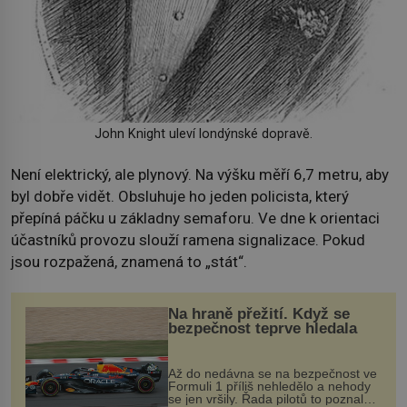
John Knight uleví londýnské dopravě.
Není elektrický, ale plynový. Na výšku měří 6,7 metru, aby
byl dobře vidět. Obsluhuje ho jeden policista, který
přepíná páčku u základny semaforu. Ve dne k orientaci
účastníků provozu slouží ramena signalizace. Pokud
jsou rozpažená, znamená to „stát“.
Na hraně přežití. Když se
bezpečnost teprve hledala
Až do nedávna se na bezpečnost ve
Formuli 1 příliš nehledělo a nehody
se jen vršily. Řada pilotů to poznala