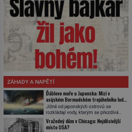
ZÁHADY A NAPĚTÍ
Ďáblovo moře u Japonska: Mizí v
asijském Bermudském trojúhelníku lodě
ve spárech neznámé síly?
Jižně od japonských ostrovů se
rozkládají vody, kterým se přezdívá
Ďáblovo moře. Vypráví se o lodích
Vražedný dům v Chicagu: Nejděsivější
mizejících beze stopy, podivných
místo USA?
světlech, zrádných proudech i mořských