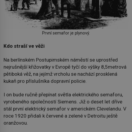
První semafor je plynový.
Kdo straší ve věži
Na berlínském Postupimském náměstí se uprostřed
nejrušnější křižovatky v Evropě tyčí do výšky 8,5metrová
pětiboká věž, na jejímž vrcholu se nachází prosklená
kukaň pro příslušníka dopravní policie.
I on bude ručně přepínat světla elektrického semaforu,
vyrobeného společností Siemens. Již o deset let dříve
stál první elektrický semafor v americkém Clevelandu. V
roce 1920 přidali k červené a zelené v Detroitu ještě
oranžovou.