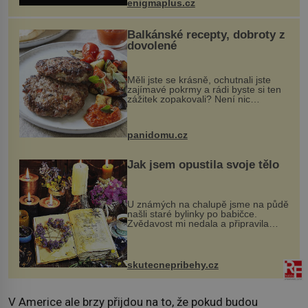
enigmaplus.cz
...
Balkánské recepty, dobroty z
dovolené
Měli jste se krásně, ochutnali jste
zajímavé pokrmy a rádi byste si ten
zážitek zopakovali? Není nic
snazšího. Pljeskavica (10 porcí)
Možná jste ji ochutnali na dovolené v
bývalé Jugoslávii, lze ji vi...
panidomu.cz
Jak jsem opustila svoje tělo
U známých na chalupě jsme na půdě
našli staré bylinky po babičce.
Zvědavost mi nedala a připravila
jsem si z nich lektvar… Zimní pobyt
na chalupě se pro mě vlastní vinou
změnil v děsivý zážitek, na kt...
skutecnepribehy.cz
V Americe ale brzy přijdou na to, že pokud budou