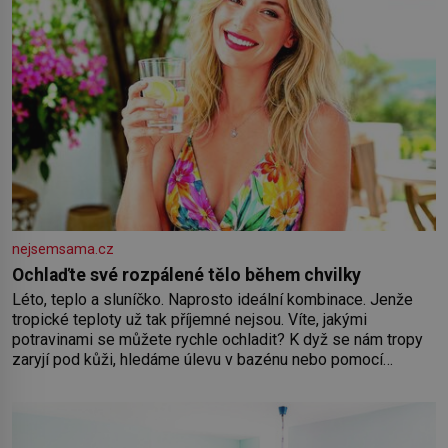
nejsemsama.cz
Ochlaďte své rozpálené tělo během chvilky
Léto, teplo a sluníčko. Naprosto ideální kombinace. Jenže
tropické teploty už tak příjemné nejsou. Víte, jakými
potravinami se můžete rychle ochladit? K dyž se nám tropy
zaryjí pod kůži, hledáme úlevu v bazénu nebo pomocí
klimatizace. Jenže ne vždycky můžeme být v jejich blízkosti.
Nemusíte však zoufat. Pokud budete mít promyšlený
jídelníček, žadné pařáky si na vás