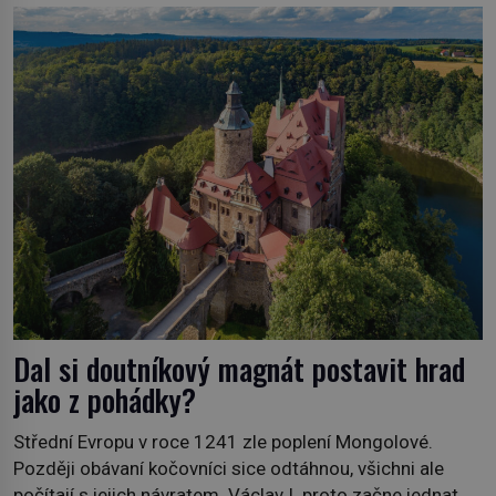
soukromé kolekce – diamantovou tiáru královny Marie.
„Je to ošklivá špičatá tiára,“ zhodnotil klenot britský
politik Sir Henry Channon (1897–1958), když si […]
Dal si doutníkový magnát postavit hrad
jako z pohádky?
Střední Evropu v roce 1241 zle poplení Mongolové.
Později obávaní kočovníci sice odtáhnou, všichni ale
počítají s jejich návratem. Václav I. proto začne jednat.