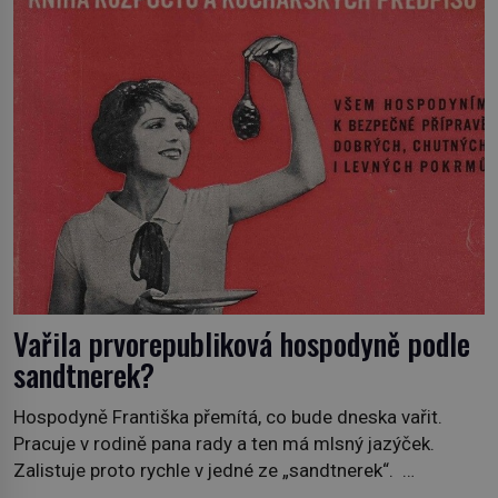
jiný významný francouzský revolucionář, Honoré de
Mirabeau […]
Vařila prvorepubliková hospodyně podle
sandtnerek?
Hospodyně Františka přemítá, co bude dneska vařit.
Pracuje v rodině pana rady a ten má mlsný jazýček.
Zalistuje proto rychle v jedné ze „sandtnerek“.
„Zaplaťpánbůh, že už nemusíme chodit s lístky,“