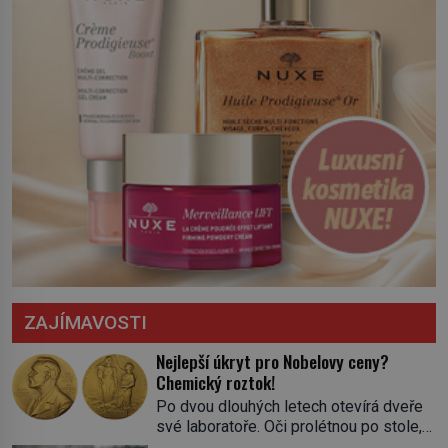
ZAJÍMAVOSTI
Nejlepší úkryt pro Nobelovy ceny?
Chemický roztok!
Po dvou dlouhých letech otevírá dveře
své laboratoře. Oči prolétnou po stole,
aby pak ulpěly na regálu, kde se nachází