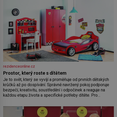
rezidenceonline.cz
Prostor, který roste s dítětem
Je to svět, který se vyvíjí a proměňuje od prvních dětských
krůčků až po dospívání. Správně navržený pokoj podporuje
bezpečí, kreativitu, soustředění i odpočinek a reaguje na
každou etapu života a specifické potřeby dítěte. Pro
nejmenší je klíčová jednoduchost, měkkost a bezpečí, proto
by pokoj miminka měl působit především klidně a útulně.
Předškolní věk je