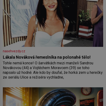
nasehvezdy.cz
Lákala Nováková řemeslníka na polonahé tělo!
Tohle nemá konce! O šarvátkách mezi manželi Sandrou
Novákovou (44) a Vojtěchem Moravcem (39) se toho
napsalo už hodně. Ale kdo by doufal, že horká zem u herečky
ze seriálu Ulice a režiséra vychladne,