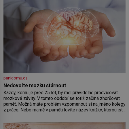
panidomu.cz
Nedovolte mozku stárnout
Každý, komu je přes 25 let, by měl pravidelně procvičovat
mozkové závity. V tomto období se totiž začíná zhoršovat
paměť. Možná máte problém vzpomenout si na jméno kolegy
z práce. Nebo marně v paměti lovíte název knížky, kterou jste
nedávno přečetli. Je to opravdu tak, s věkem jako kdyby se
paměť rozhodla stávkovat. Cvičte