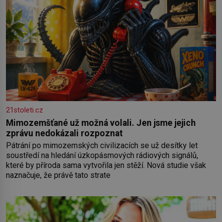
21stoleti.cz
Mimozemšťané už možná volali. Jen jsme jejich
zprávu nedokázali rozpoznat
Pátrání po mimozemských civilizacích se už desítky let
soustředí na hledání úzkopásmových rádiových signálů,
které by příroda sama vytvořila jen stěží. Nová studie však
naznačuje, že právě tato strate