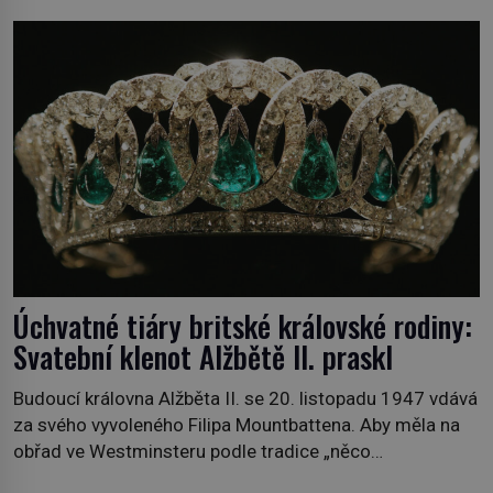
povzdechne si směrem ke služce, kterou má v kuchyni k
ruce. Ještě v prvních letech nové republiky fungoval kvůli
nedostatku zboží přídělový systém. […]
Úchvatné tiáry britské královské rodiny:
Svatební klenot Alžbětě II. praskl
Budoucí královna Alžběta II. se 20. listopadu 1947 vdává
za svého vyvoleného Filipa Mountbattena. Aby měla na
obřad ve Westminsteru podle tradice „něco
vypůjčeného“, její matka jí věnuje jedinečný šperk ze své