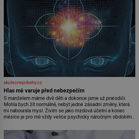
skutecnepribehy.cz
Hlas mě varuje před nebezpečím
S manželem máme dvě děti a dokonce jsme už prarodiči.
Mohla bych žít normálně, nebýt jedné zásadní změny, která
mi nabourala mysl. Živím se jako mzdová účetní a konec
měsíce je pro mě vždy velice psychicky náročným obdobím.
Od té chvíle, co máme vnoučata, mi dcera čím dál častěji volá
o pomoc, co se hlídání týče. Dalo by se