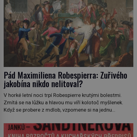
Pád Maximiliena Robespierra: Zuřivého
jakobína nikdo nelitoval?
V horké letní noci trpí Robespierre krutými bolestmi.
Zmítá se na lůžku a hlavou mu víří kolotoč myšlenek.
Když se probere z mdlob, vzpomene si na jednu
z pařížských jasnovidek, kterou před lety navštívil.
Prorokovala mu tragický osud. Tehdy se jí vysmál.
„Robespierre to dotáhne hodně daleko,“ prohlásil o něm