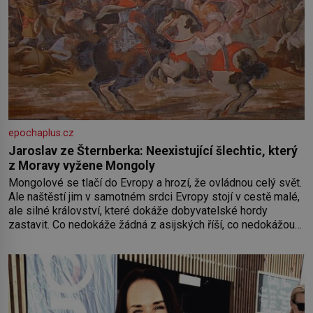
epochaplus.cz
Jaroslav ze Šternberka: Neexistující šlechtic, který
z Moravy vyžene Mongoly
Mongolové se tlačí do Evropy a hrozí, že ovládnou celý svět.
Ale naštěstí jim v samotném srdci Evropy stojí v cestě malé,
ale silné království, které dokáže dobyvatelské hordy
zastavit. Co nedokáže žádná z asijských říší, co nedokážou
Němci – to dokáže český král. Nebo že by ne? Mongolové
od roku 1223 postupují podél Kaspického a Azovského
moře,