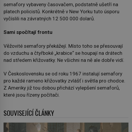
semafory vybaveny časovačem, podstatně ušetří na
platech policistů. Konkrétně v New Yorku tuto úsporu
vyčíslili na závratných 12 500 000 dolarů.
Sami spočítají frontu
Věžovité semafory překážejí. Místo toho se přesouvají
do vzduchu a čtyřboké „krabice“ se houpají na drátech
nad středem křižovatky. Ne všichni na ně ale dobře vidí.
V Československu se od roku 1967 instalují semafory
pro každé rameno křižovatky zvlášť i světla pro chodce.
Z Ameriky již tou dobou přichází vylepšení semaforů,
které jsou řízeny počítači.
SOUVISEJÍCÍ ČLÁNKY