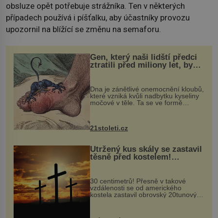
obsluze opět potřebuje strážníka. Ten v některých
případech používá i píšťalku, aby účastníky provozu
upozornil na blížící se změnu na semaforu.
Gen, který naši lidští předci
ztratili před miliony let, by
mohl pomoci s léčbou
„nemoci králů“
Dna je zánětlivé onemocnění kloubů,
které vzniká kvůli nadbytku kyseliny
močové v těle. Ta se ve formě
krystalků ukládá v blízkosti kloubů,
nejčastěji přitom postihuje palce na
nohou, a způsobuje bole...
21stoleti.cz
Utržený kus skály se zastavil
těsně před kostelem!
Ochránila ho boží síla?
30 centimetrů! Přesně v takové
vzdálenosti se od amerického
kostela zastavil obrovský 20tunový
balvan, který se v květnu 2014
nečekaně odtrhl od nedaleké skály
při její demolici. Podle místních stojí