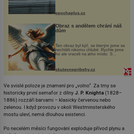
na vlastní kůži, často s trvalými
následky nebo bohužel i ztrátou
života. Dnes nepochopiteln...
epochaplus.cz
Obraz s andělem chrání náš
dům
Ten obraz byl kýč, se kterým jsme se
nechtěli nikomu chlubit. Rychle jsme
ho ale vraceli na jeho místo. S
manželem Vaškem jsme si pořídili
chaloupku, takový domek na severu
Čech, kde jsme si naplánova...
skutecnepribehy.cz
Ve svislé poloze je znamení pro „volno“. Za tmy se
historicky první semafor z dílny
J. P. Knighta
(1828–
1886) rozzáří barvami – klasicky červenou nebo
zelenou. I když provozu v okolí Westminsterského
mostu uleví, nemá dlouhou existenci.
Po necelém měsíci fungování exploduje přívod plynu a