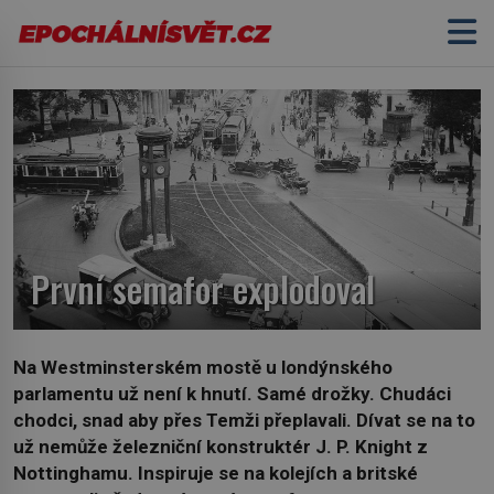
První semafor explodoval
Na Westminsterském mostě u londýnského
parlamentu už není k hnutí. Samé drožky. Chudáci
chodci, snad aby přes Temži přeplavali. Dívat se na to
už nemůže železniční konstruktér J. P. Knight z
Nottinghamu. Inspiruje se na kolejích a britské