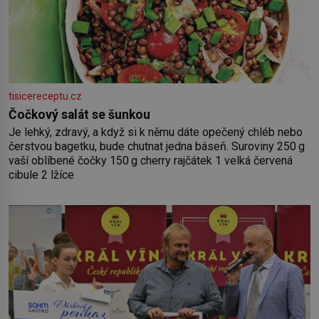
tisicereceptu.cz
Čočkový salát se šunkou
Je lehký, zdravý, a když si k němu dáte opečený chléb nebo
čerstvou bagetku, bude chutnat jedna báseň. Suroviny 250 g
vaší oblíbené čočky 150 g cherry rajčátek 1 velká červená
cibule 2 lžíce