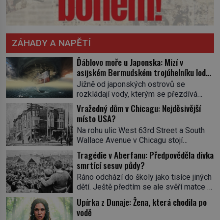
ZÁHADY A NAPĚTÍ
Ďáblovo moře u Japonska: Mizí v
asijském Bermudském trojúhelníku lodě
ve spárech neznámé síly?
Jižně od japonských ostrovů se
rozkládají vody, kterým se přezdívá
Ďáblovo moře. Vypráví se o lodích
Vražedný dům v Chicagu: Nejděsivější
mizejících beze stopy, podivných
místo USA?
světlech, zrádných proudech i mořských
Na rohu ulic West 63rd Street a South
dracích, kteří měli tyto končiny střežit už
Wallace Avenue v Chicagu stojí
v dávných legendách. Je tichomořský
nenápadná pošta. Nemá žádný speciální
Dračí trojúhelník skutečně prokletým
Tragédie v Aberfanu: Předpověděla dívka
nápis ani pamětní desku. A přesto prý
místem, nebo se zde jen nebezpečná
smrtící sesuv půdy?
místní zaměstnanci neradi chodí do
příroda proměnila v jednu z
Ráno odchází do školy jako tisíce jiných
sklepa. Právě tady totiž sídlil sériový
nejpůsobivějších námořních záhad? […]
dětí. Ještě předtím se ale svěří matce s
vrah H. H. Holmes a také
podivným snem. Ve škole, kterou dobře
nejpropracovanější past na lidi
Upírka z Dunaje: Žena, která chodila po
zná, tentokrát nevidí budovu ani
v dějinách americké kriminalistiky.
vodě
spolužáky. Místo nich se před ní tyčí
Herman Webster Mudgett (1861–1896)