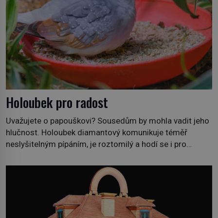
Holoubek pro radost
Uvažujete o papouškovi? Sousedům by mohla vadit jeho
hlučnost. Holoubek diamantový komunikuje téměř
neslyšitelným pípáním, je roztomilý a hodí se i pro
chovatele začátečníky. Jedná se o nenáročného
klidného ptáčka, který většinu dne jen posedává. Hodně
času tráví na zemi, kde sbírá zbytky semínek Jeho
domovinou je prakticky celá Austrálie s výjimkou
pobřežní oblasti. […]