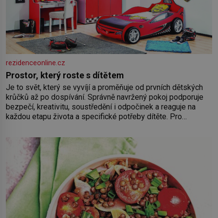
rezidenceonline.cz
Prostor, který roste s dítětem
Je to svět, který se vyvíjí a proměňuje od prvních dětských
krůčků až po dospívání. Správně navržený pokoj podporuje
bezpečí, kreativitu, soustředění i odpočinek a reaguje na
každou etapu života a specifické potřeby dítěte. Pro
nejmenší je klíčová jednoduchost, měkkost a bezpečí, proto
by pokoj miminka měl působit především klidně a útulně.
Předškolní věk je