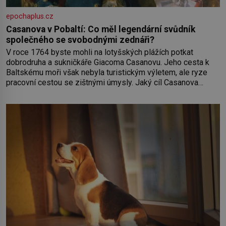
epochaplus.cz
Casanova v Pobaltí: Co měl legendární svůdník
společného se svobodnými zednáři?
V roce 1764 byste mohli na lotyšských plážích potkat
dobrodruha a sukničkáře Giacoma Casanovu. Jeho cesta k
Baltskému moři však nebyla turistickým výletem, ale ryze
pracovní cestou se zištnými úmysly. Jaký cíl Casanova
sledoval, když se například procházel uličkami lotyšské
Rigy? Casanova v Pobaltí kontaktoval tamní zednářské lóže.
Nebyl v této oblasti žádným nováčkem, protože do
zednářské