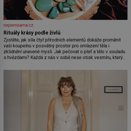
nejsemsama.cz
Rituály krásy podle živlů
Zjistěte, jak síla čtyř přírodních elementů dokáže proměnit
vaši koupelnu v posvátný prostor pro omlazení těla i
zklidnění unavené mysli. Jak pečovat o pleť a tělo v souladu
s hvězdami? Každá z nás v sobě nese otisk vesmíru, který
se projevuje nejen v naší povaze, ale i v potřebách naší
pokožky. Ohnivá znamení Ženy narozené ve znamení Berana,
Lva a Střelce v sobě nesou žár, odvahu a neutuchající elán.
Vaše