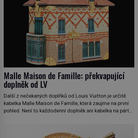
Malle Maison de Famille: překvapující
doplněk od LV
Další z nečekaných doplňků od Louis Vuitton je určitě
kabelka Malle Maison de Famille, která zaujme na první
pohled. Není to každodenní doplněk ani kabelka na párty,
ale symbol tradice a bohaté historie značky. Jde o poctu
Nicolase Ghesquièra rodinnému sídlu Vuittonů na
adrese 18 Rue Louis Vuitton, které bylo postaveno v