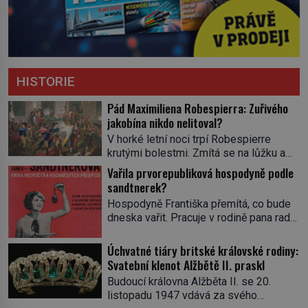
HISTORIE
Pád Maximiliena Robespierra: Zuřivého
jakobína nikdo nelitoval?
V horké letní noci trpí Robespierre
krutými bolestmi. Zmítá se na lůžku a
hlavou mu víří kolotoč myšlenek. Když
Vařila prvorepubliková hospodyně podle
se probere z mdlob, vzpomene si na
sandtnerek?
jednu z pařížských jasnovidek, kterou
Hospodyně Františka přemítá, co bude
před lety navštívil. Prorokovala mu
dneska vařit. Pracuje v rodině pana rady
tragický osud. Tehdy se jí vysmál.
a ten má mlsný jazýček. Zalistuje proto
„Robespierre to dotáhne hodně daleko,“
rychle v jedné ze „sandtnerek“.
Úchvatné tiáry britské královské rodiny:
prohlásil o něm jiný významný
„Zaplaťpánbůh, že už nemusíme chodit
Svatební klenot Alžbětě II. praskl
francouzský revolucionář, Honoré de
s lístky,“ povzdechne si směrem ke
Mirabeau […]
Budoucí královna Alžběta II. se 20.
služce, kterou má v kuchyni k ruce.
listopadu 1947 vdává za svého
Ještě v prvních letech nové republiky