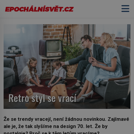
Retro styl se vrací
Že se trendy vracejí, není žádnou novinkou. Zajímavé
ale je, že tak slyšíme na design 70. let. Že by
nostalgie? Proč se k těm letům vracíme?