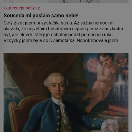
skutecnepribehy.cz
Souseda mi poslalo samo nebe!
Celý život jsem si vystačila sama. Až vážná nemoc mi
ukázala, že největším bohatstvím nejsou peníze ani vlastní
byt, ale člověk, který je ochotný podat pomocnou ruku.
Vždycky jsem byla spíš samotářka. Nepotřebovala jsem
kolem sebe partu kamarádek ani partnera. Stačily mi knihy,
práce a hlavně klid. Hned po studiích jsem odešla z rodného
města,