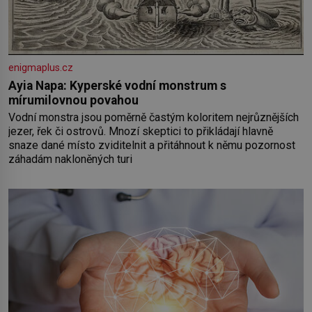
enigmaplus.cz
Ayia Napa: Kyperské vodní monstrum s
mírumilovnou povahou
Vodní monstra jsou poměrně častým koloritem nejrůznějších
jezer, řek či ostrovů. Mnozí skeptici to přikládají hlavně
snaze dané místo zviditelnit a přitáhnout k němu pozornost
záhadám nakloněných turi