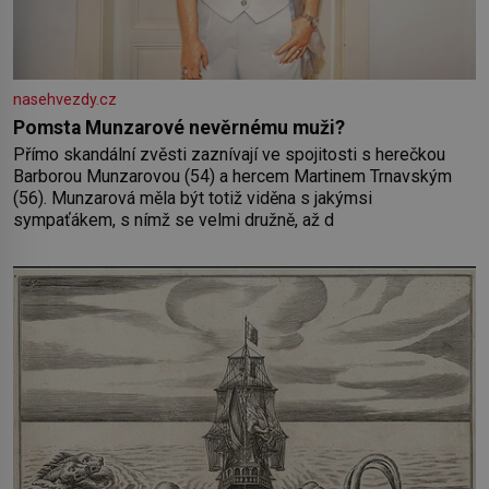
nasehvezdy.cz
Pomsta Munzarové nevěrnému muži?
Přímo skandální zvěsti zaznívají ve spojitosti s herečkou
Barborou Munzarovou (54) a hercem Martinem Trnavským
(56). Munzarová měla být totiž viděna s jakýmsi
sympaťákem, s nímž se velmi družně, až d