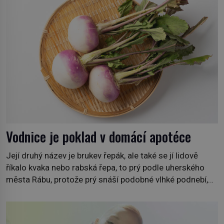
roce 1869. […]
Vodnice je poklad v domácí apotéce
Její druhý název je brukev řepák, ale také se jí lidově
říkalo kvaka nebo rabská řepa, to prý podle uherského
města Rábu, protože prý snáší podobné vlhké podnebí,
jako je tam. Určitě jste se s ní už setkali, třeba na trzích,
někdy i v obchodech. Její bulvy jsou bílé, nahoře někdy
fialové a chutí […]