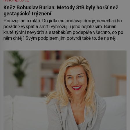
historyplus.cz
Kněz Bohuslav Burian: Metody StB byly horší než
gestapácké trýznění
Ponižují ho a mlátí. Do jídla mu přidávají drogy, nenechají ho
pořádně vyspat a smrtí vyhrožují i jeho nejbližším. Burian
kruté týrání nevydrží a estébákům podepíše všechno, co po
něm chtějí. Svým podpisem jim potvrdí také to, že na něj
během výslechů nikdo nevyvíjel fyzický ani psychický nátlak.
Syn brněnského řezníka chce být knězem a