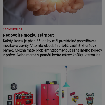
panidomu.cz
Nedovolte mozku stárnout
Každý, komu je přes 25 let, by měl pravidelně procvičovat
mozkové závity. V tomto období se totiž začíná zhoršovat
paměť. Možná máte problém vzpomenout si na jméno kolegy
z práce. Nebo marně v paměti lovíte název knížky, kterou jste
nedávno přečetli. Je to opravdu tak, s věkem jako kdyby se
paměť rozhodla stávkovat. Cvičte