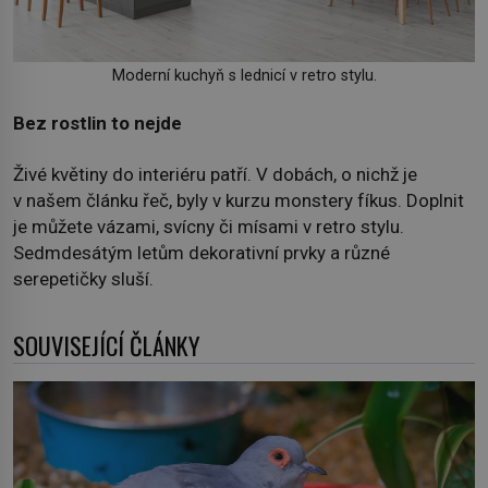
Moderní kuchyň s lednicí v retro stylu.
Bez rostlin to nejde
Živé květiny do interiéru patří. V dobách, o nichž je
v našem článku řeč, byly v kurzu monstery fíkus. Doplnit
je můžete vázami, svícny či mísami v retro stylu.
Sedmdesátým letům dekorativní prvky a různé
serepetičky sluší.
SOUVISEJÍCÍ ČLÁNKY