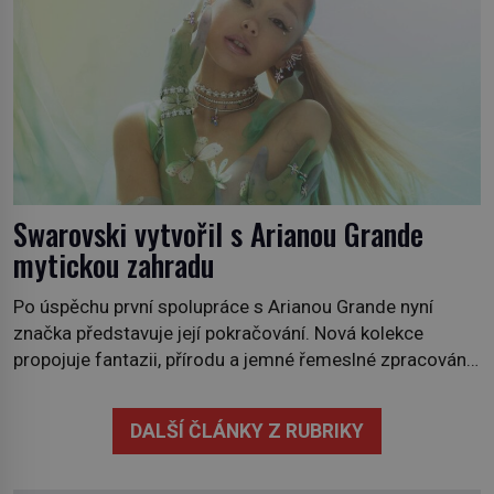
Swarovski vytvořil s Arianou Grande
mytickou zahradu
Po úspěchu první spolupráce s Arianou Grande nyní
značka představuje její pokračování. Nová kolekce
propojuje fantazii, přírodu a jemné řemeslné zpracování
do svěžího, prosvětleného designového příběhu. Téměř
třicítka šperků působí hravě a zároveň rafinovaně.
DALŠÍ ČLÁNKY Z RUBRIKY
Spolupráce mezi značkou Swarovski a zpěvačkou a
herečkou Arianou Grande vstupuje do nové kapitoly. Po
debutové kolekci, která představila moderní […]